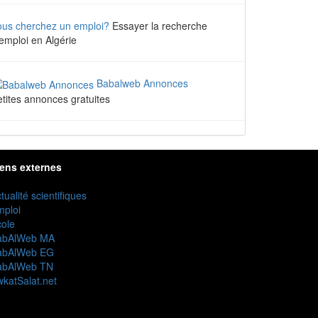
ous cherchez un emploi?
Essayer la recherche
emploi en Algérie
Babalweb Annonces
tites annonces gratuites
iens externes
tualité scientifiques
mploi
ole
abAlWeb MA
abAlWeb EG
abAlWeb TN
katSalat.net