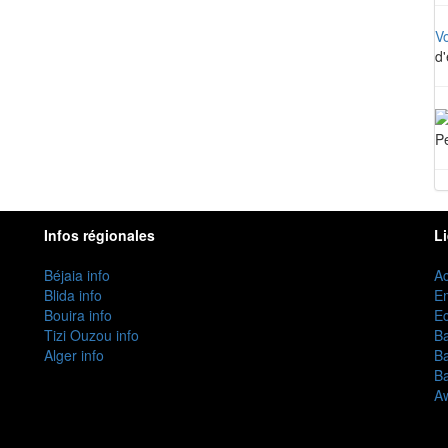
V
d'
Pe
Infos régionales
L
Béjaia info
Ac
Blida info
E
Bouira info
Ec
Tizi Ouzou info
B
Alger info
B
B
Aw