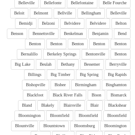
Belleville
Bellefonte
Bellefontaine
Belle Fourche
Beloit
Belmont
Bellville
Bellingham
Belleville
Bemidji
Belzoni
Belvidere
Belvidere
Belton
Benson
Bennettsville
Benkelman
Benjamin
Bend
Benton
Benton
Benton
Benton
Benton
Bernalillo
Berkeley Springs
Bentonville
Benton
Big Lake
Beulah
Bethany
Bessemer
Berryville
Billings
Big Timber
Big Spring
Big Rapids
Bishopville
Bisbee
Birmingham
Binghamton
Blackfoot
Black River Falls
Bison
Bismarck
Bland
Blakely
Blairsville
Blair
Blackshear
Bloomington
Bloomfield
Bloomfield
Bloomfield
Blountville
Blountstown
Bloomsburg
Bloomington