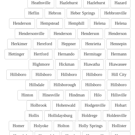
Heathsville
Hazlehurst
Hazlehurst
Hazard
Heflin
Hebron
Heber Springs
Hebbronville
Henderson
Hempstead
Hemphill
Helena
Helena
Hendersonville
Henderson
Henderson
Henderson
Herkimer
Hereford
Heppner
Henrietta
Hennepin
Hettinger
Hertford
Hernando
Hermitage
Hermann
Highmore
Hickman
Hiawatha
Hiawassee
Hillsboro
Hillsboro
Hillsboro
Hillsboro
Hill City
Hillsdale
Hillsborough
Hillsboro
Hillsboro
Hinton
Hinesville
Hindman
Hilo
Hillsville
Holbrook
Hohenwald
Hodgenville
Hobart
Hollis
Hollidaysburg
Holdrege
Holdenville
Homer
Holyoke
Holton
Holly Springs
Hollister