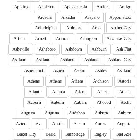
Appling
Appleton
Apalachicola
Antlers
Antigo
Arcadia
Arcadia
Arapaho
Appomattox
Arkadelphia
Ardmore
Arco
Archer City
Arthur
Arnett
Armour
Arlington
Arkansas City
Asheville
Asheboro
Ashdown
Ashburn
Ash Flat
Ashland
Ashland
Ashland
Ashland
Ashland City
Aspermont
Aspen
Asotin
Ashley
Ashland
Athens
Athens
Athens
Atchison
Astoria
Atlantic
Atlanta
Atlanta
Athens
Athens
Auburn
Auburn
Auburn
Atwood
Atoka
Augusta
Augusta
Audubon
Auburn
Auburn
Aztec
Ava
Austin
Austin
Aurora
Augusta
Baker City
Baird
Bainbridge
Bagley
Bad Axe