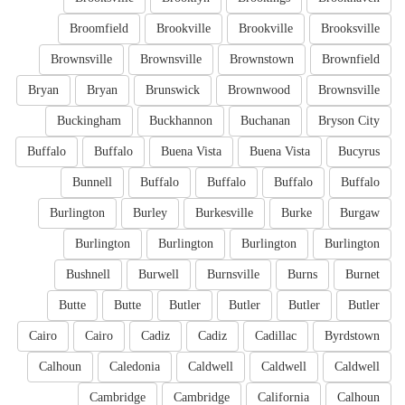
Broomfield
Brookville
Brookville
Brooksville
Brownsville
Brownsville
Brownstown
Brownfield
Bryan
Bryan
Brunswick
Brownwood
Brownsville
Buckingham
Buckhannon
Buchanan
Bryson City
Buffalo
Buffalo
Buena Vista
Buena Vista
Bucyrus
Bunnell
Buffalo
Buffalo
Buffalo
Buffalo
Burlington
Burley
Burkesville
Burke
Burgaw
Burlington
Burlington
Burlington
Burlington
Bushnell
Burwell
Burnsville
Burns
Burnet
Butte
Butte
Butler
Butler
Butler
Butler
Cairo
Cairo
Cadiz
Cadiz
Cadillac
Byrdstown
Calhoun
Caledonia
Caldwell
Caldwell
Caldwell
Cambridge
Cambridge
California
Calhoun