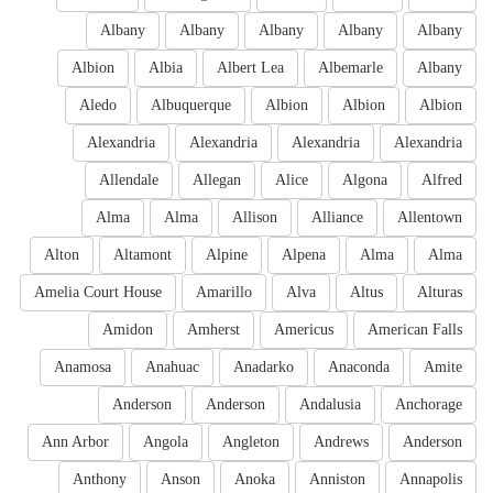
Albany
Albany
Albany
Albany
Albany
Albion
Albia
Albert Lea
Albemarle
Albany
Aledo
Albuquerque
Albion
Albion
Albion
Alexandria
Alexandria
Alexandria
Alexandria
Allendale
Allegan
Alice
Algona
Alfred
Alma
Alma
Allison
Alliance
Allentown
Alton
Altamont
Alpine
Alpena
Alma
Alma
Amelia Court House
Amarillo
Alva
Altus
Alturas
Amidon
Amherst
Americus
American Falls
Anamosa
Anahuac
Anadarko
Anaconda
Amite
Anderson
Anderson
Andalusia
Anchorage
Ann Arbor
Angola
Angleton
Andrews
Anderson
Anthony
Anson
Anoka
Anniston
Annapolis