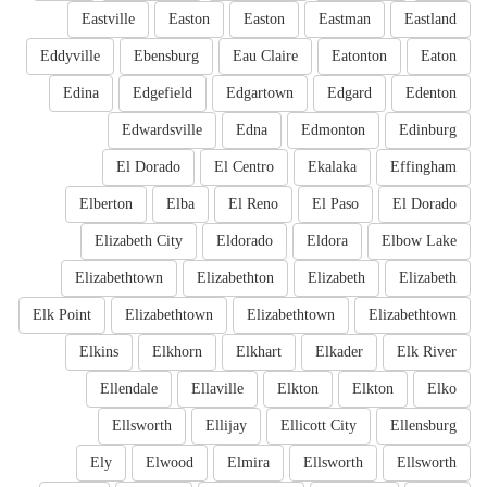
Eastville
Easton
Easton
Eastman
Eastland
Eddyville
Ebensburg
Eau Claire
Eatonton
Eaton
Edina
Edgefield
Edgartown
Edgard
Edenton
Edwardsville
Edna
Edmonton
Edinburg
El Dorado
El Centro
Ekalaka
Effingham
Elberton
Elba
El Reno
El Paso
El Dorado
Elizabeth City
Eldorado
Eldora
Elbow Lake
Elizabethtown
Elizabethton
Elizabeth
Elizabeth
Elk Point
Elizabethtown
Elizabethtown
Elizabethtown
Elkins
Elkhorn
Elkhart
Elkader
Elk River
Ellendale
Ellaville
Elkton
Elkton
Elko
Ellsworth
Ellijay
Ellicott City
Ellensburg
Ely
Elwood
Elmira
Ellsworth
Ellsworth