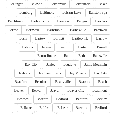
Ballinger
Baldwin
Bakersville
Bakersfield
Baker
Bamberg
Baltimore
Balsam Lake
Ballston Spa
Bardstown
Barbourville
Baraboo
Bangor
Bandera
Barron
Barnwell
Barnstable
Barnesville
Bardwell
Basin
Bartow
Bartlett
Bartlesville
Barrow
Batavia
Batavia
Bastrop
Bastrop
Bassett
Baton Rouge
Bath
Bath
Batesville
Bay City
Baxley
Baudette
Battle Mountain
Bayboro
Bay Saint Louis
Bay Minette
Bay City
Beaufort
Beaufort
Beattyville
Beatrice
Beach
Beaver
Beaver
Beaver
Beaver City
Beaumont
Bedford
Bedford
Bedford
Bedford
Beckley
Bellaire
Belfast
Bel Air
Beeville
Bedford