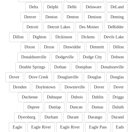
Delta
Delphi
Delhi
Delaware
DeLand
Denver
Denton
Denton
Denison
Deming
Detroit
Detroit Lakes
Des Moines
DeRidder
Dillon
Dighton
Dickinson
Dickens
Devils Lake
Dixon
Dixon
Dinwiddie
Dimmitt
Dillon
Donaldsonville
Dodgeville
Dodge City
Dobson
Double Springs
Dothan
Doniphan
Donalsonville
Dover
Dove Creek
Douglasville
Douglas
Douglas
Dresden
Doylestown
Downieville
Dover
Dover
Duchesne
Dubuque
Dubois
Dublin
Driggs
Dupree
Dunlap
Duncan
Dumas
Duluth
Dyersburg
Durham
Durant
Durango
Durand
Eagle
Eagle River
Eagle River
Eagle Pass
Eads