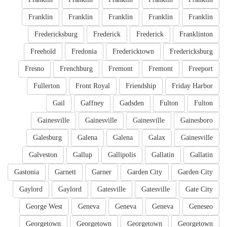
Franklin
Franklin
Franklin
Franklin
Franklin
Fredericksburg
Frederick
Frederick
Franklinton
Freehold
Fredonia
Fredericktown
Fredericksburg
Fresno
Frenchburg
Fremont
Fremont
Freeport
Fullerton
Front Royal
Friendship
Friday Harbor
Gail
Gaffney
Gadsden
Fulton
Fulton
Gainesville
Gainesville
Gainesville
Gainesboro
Galesburg
Galena
Galena
Galax
Gainesville
Galveston
Gallup
Gallipolis
Gallatin
Gallatin
Gastonia
Garnett
Garner
Garden City
Garden City
Gaylord
Gaylord
Gatesville
Gatesville
Gate City
George West
Geneva
Geneva
Geneva
Geneseo
Georgetown
Georgetown
Georgetown
Georgetown