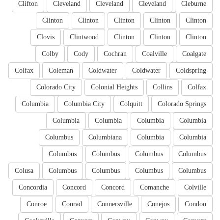
Clifton
Cleveland
Cleveland
Cleveland
Cleburne
Clinton
Clinton
Clinton
Clinton
Clinton
Clovis
Clintwood
Clinton
Clinton
Clinton
Colby
Cody
Cochran
Coalville
Coalgate
Colfax
Coleman
Coldwater
Coldwater
Coldspring
Colorado City
Colonial Heights
Collins
Colfax
Columbia
Columbia City
Colquitt
Colorado Springs
Columbia
Columbia
Columbia
Columbia
Columbus
Columbiana
Columbia
Columbia
Columbus
Columbus
Columbus
Columbus
Colusa
Columbus
Columbus
Columbus
Columbus
Concordia
Concord
Concord
Comanche
Colville
Conroe
Conrad
Connersville
Conejos
Condon