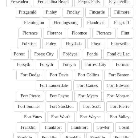
Fessenden
Fernandina Beach
Fergus Falls
Fayetteville
Fitzgerald
Finley
Findlay
Fincastle
Fillmore
Flemington
Flemingsburg
Flandreau
Flagstaff
Florence
Florence
Florence
Florence
Flint
Folkston
Foley
Floydada
Floyd
Floresville
Forest
Forest City
Fordyce
Fonda
Fond du Lac
Forsyth
Forsyth
Forsyth
Forrest City
Forman
Fort Dodge
Fort Davis
Fort Collins
Fort Benton
Fort Lauderdale
Fort Gaines
Fort Edward
Fort Pierce
Fort Payne
Fort Myers
Fort Morgan
Fort Sumner
Fort Stockton
Fort Scott
Fort Pierre
Fort Yates
Fort Worth
Fort Wayne
Fort Valley
Franklin
Frankfort
Frankfort
Fowler
Fossil
Franklin
Franklin
Franklin
Franklin
Franklin