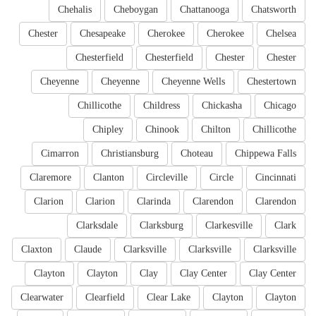
Chehalis
Cheboygan
Chattanooga
Chatsworth
Chester
Chesapeake
Cherokee
Cherokee
Chelsea
Chesterfield
Chesterfield
Chester
Chester
Cheyenne
Cheyenne
Cheyenne Wells
Chestertown
Chillicothe
Childress
Chickasha
Chicago
Chipley
Chinook
Chilton
Chillicothe
Cimarron
Christiansburg
Choteau
Chippewa Falls
Claremore
Clanton
Circleville
Circle
Cincinnati
Clarion
Clarion
Clarinda
Clarendon
Clarendon
Clarksdale
Clarksburg
Clarkesville
Clark
Claxton
Claude
Clarksville
Clarksville
Clarksville
Clayton
Clayton
Clay
Clay Center
Clay Center
Clearwater
Clearfield
Clear Lake
Clayton
Clayton