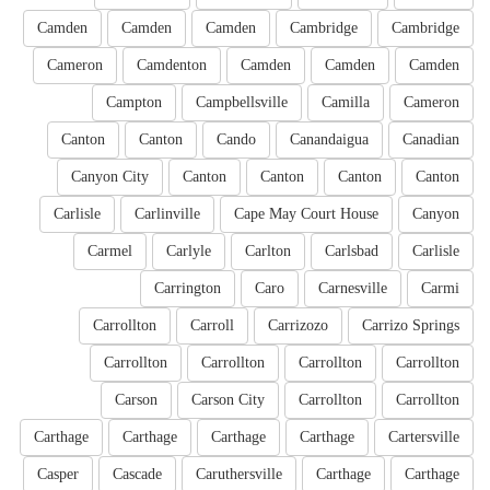
Camden
Camden
Camden
Cambridge
Cambridge
Cameron
Camdenton
Camden
Camden
Camden
Campton
Campbellsville
Camilla
Cameron
Canton
Canton
Cando
Canandaigua
Canadian
Canyon City
Canton
Canton
Canton
Canton
Carlisle
Carlinville
Cape May Court House
Canyon
Carmel
Carlyle
Carlton
Carlsbad
Carlisle
Carrington
Caro
Carnesville
Carmi
Carrollton
Carroll
Carrizozo
Carrizo Springs
Carrollton
Carrollton
Carrollton
Carrollton
Carson
Carson City
Carrollton
Carrollton
Carthage
Carthage
Carthage
Carthage
Cartersville
Casper
Cascade
Caruthersville
Carthage
Carthage