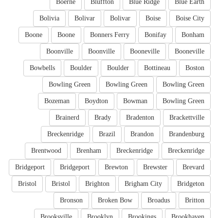
Boerne
Bluffton
Blue Ridge
Blue Earth
Bolivia
Bolivar
Bolivar
Boise
Boise City
Boone
Boone
Bonners Ferry
Bonifay
Bonham
Boonville
Boonville
Booneville
Booneville
Bowbells
Boulder
Boulder
Bottineau
Boston
Bowling Green
Bowling Green
Bowling Green
Bozeman
Boydton
Bowman
Bowling Green
Brainerd
Brady
Bradenton
Brackettville
Breckenridge
Brazil
Brandon
Brandenburg
Brentwood
Brenham
Breckenridge
Breckenridge
Bridgeport
Bridgeport
Brewton
Brewster
Brevard
Bristol
Bristol
Brighton
Brigham City
Bridgeton
Bronson
Broken Bow
Broadus
Britton
Brooksville
Brooklyn
Brookings
Brookhaven