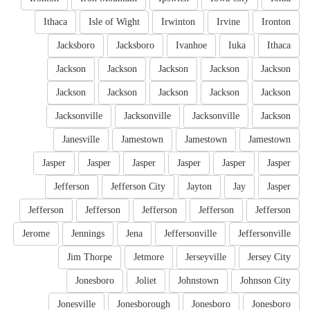
Ithaca
Isle of Wight
Irwinton
Irvine
Ironton
Jacksboro
Jacksboro
Ivanhoe
Iuka
Ithaca
Jackson
Jackson
Jackson
Jackson
Jackson
Jackson
Jackson
Jackson
Jackson
Jackson
Jacksonville
Jacksonville
Jacksonville
Jackson
Janesville
Jamestown
Jamestown
Jamestown
Jasper
Jasper
Jasper
Jasper
Jasper
Jasper
Jefferson
Jefferson City
Jayton
Jay
Jasper
Jefferson
Jefferson
Jefferson
Jefferson
Jefferson
Jerome
Jennings
Jena
Jeffersonville
Jeffersonville
Jim Thorpe
Jetmore
Jerseyville
Jersey City
Jonesboro
Joliet
Johnstown
Johnson City
Jonesville
Jonesborough
Jonesboro
Jonesboro