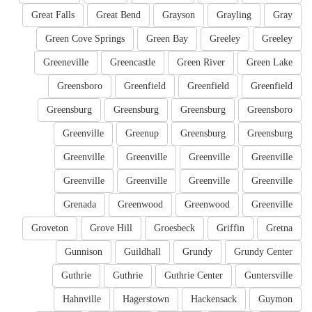
Great Falls
Great Bend
Grayson
Grayling
Gray
Green Cove Springs
Green Bay
Greeley
Greeley
Greeneville
Greencastle
Green River
Green Lake
Greensboro
Greenfield
Greenfield
Greenfield
Greensburg
Greensburg
Greensburg
Greensboro
Greenville
Greenup
Greensburg
Greensburg
Greenville
Greenville
Greenville
Greenville
Greenville
Greenville
Greenville
Greenville
Grenada
Greenwood
Greenwood
Greenville
Groveton
Grove Hill
Groesbeck
Griffin
Gretna
Gunnison
Guildhall
Grundy
Grundy Center
Guthrie
Guthrie
Guthrie Center
Guntersville
Hahnville
Hagerstown
Hackensack
Guymon