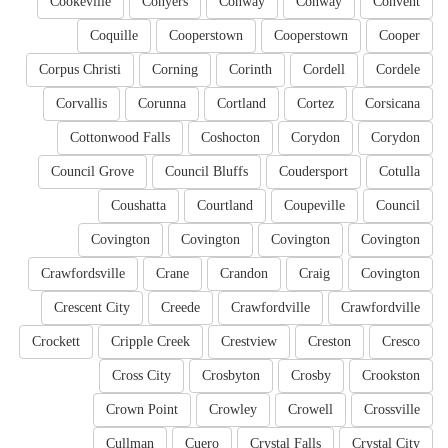
Cookeville
Conyers
Conway
Conway
Convent
Coquille
Cooperstown
Cooperstown
Cooper
Corpus Christi
Corning
Corinth
Cordell
Cordele
Corvallis
Corunna
Cortland
Cortez
Corsicana
Cottonwood Falls
Coshocton
Corydon
Corydon
Council Grove
Council Bluffs
Coudersport
Cotulla
Coushatta
Courtland
Coupeville
Council
Covington
Covington
Covington
Covington
Crawfordsville
Crane
Crandon
Craig
Covington
Crescent City
Creede
Crawfordville
Crawfordville
Crockett
Cripple Creek
Crestview
Creston
Cresco
Cross City
Crosbyton
Crosby
Crookston
Crown Point
Crowley
Crowell
Crossville
Cullman
Cuero
Crystal Falls
Crystal City