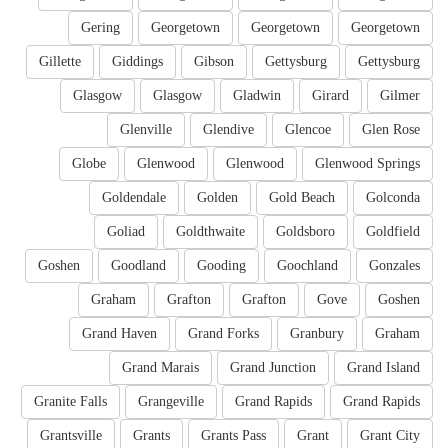
Gering
Georgetown
Georgetown
Georgetown
Gillette
Giddings
Gibson
Gettysburg
Gettysburg
Glasgow
Glasgow
Gladwin
Girard
Gilmer
Glenville
Glendive
Glencoe
Glen Rose
Globe
Glenwood
Glenwood
Glenwood Springs
Goldendale
Golden
Gold Beach
Golconda
Goliad
Goldthwaite
Goldsboro
Goldfield
Goshen
Goodland
Gooding
Goochland
Gonzales
Graham
Grafton
Grafton
Gove
Goshen
Grand Haven
Grand Forks
Granbury
Graham
Grand Marais
Grand Junction
Grand Island
Granite Falls
Grangeville
Grand Rapids
Grand Rapids
Grantsville
Grants
Grants Pass
Grant
Grant City