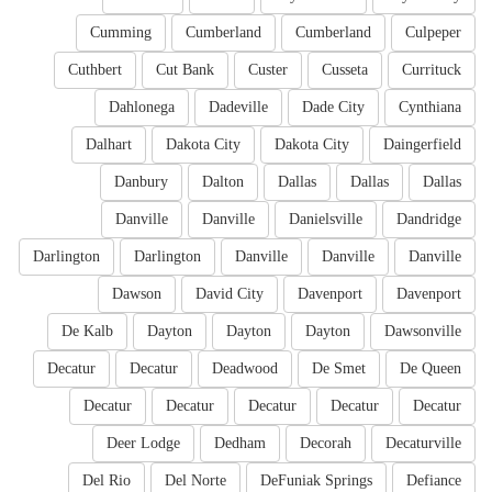
Cumming
Cumberland
Cumberland
Culpeper
Cuthbert
Cut Bank
Custer
Cusseta
Currituck
Dahlonega
Dadeville
Dade City
Cynthiana
Dalhart
Dakota City
Dakota City
Daingerfield
Danbury
Dalton
Dallas
Dallas
Dallas
Danville
Danville
Danielsville
Dandridge
Darlington
Darlington
Danville
Danville
Danville
Dawson
David City
Davenport
Davenport
De Kalb
Dayton
Dayton
Dayton
Dawsonville
Decatur
Decatur
Deadwood
De Smet
De Queen
Decatur
Decatur
Decatur
Decatur
Decatur
Deer Lodge
Dedham
Decorah
Decaturville
Del Rio
Del Norte
DeFuniak Springs
Defiance