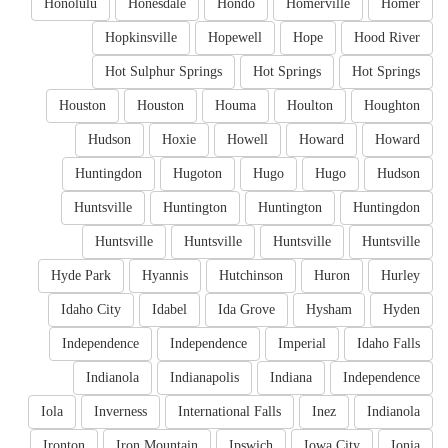
Honolulu
Honesdale
Hondo
Homerville
Homer
Hopkinsville
Hopewell
Hope
Hood River
Hot Sulphur Springs
Hot Springs
Hot Springs
Houston
Houston
Houma
Houlton
Houghton
Hudson
Hoxie
Howell
Howard
Howard
Huntingdon
Hugoton
Hugo
Hugo
Hudson
Huntsville
Huntington
Huntington
Huntingdon
Huntsville
Huntsville
Huntsville
Huntsville
Hyde Park
Hyannis
Hutchinson
Huron
Hurley
Idaho City
Idabel
Ida Grove
Hysham
Hyden
Independence
Independence
Imperial
Idaho Falls
Indianola
Indianapolis
Indiana
Independence
Iola
Inverness
International Falls
Inez
Indianola
Ironton
Iron Mountain
Ipswich
Iowa City
Ionia