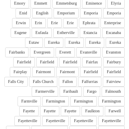
Emory
Emmett
Emmetsburg
Eminence
Elyria
Enid
English
Emporium
Emporia
Emporia
Erwin
Erin
Erie
Erie
Ephrata
Enterprise
Eugene
Eufaula
Estherville
Estancia
Escanaba
Eutaw
Eureka
Eureka
Eureka
Eureka
Fairbanks
Evergreen
Everett
Evansville
Evanston
Fairfield
Fairfield
Fairfield
Fairfax
Fairbury
Fairplay
Fairmont
Fairmont
Fairfield
Fairfield
Falls City
Falls Church
Fallon
Falfurrias
Fairview
Farmerville
Faribault
Fargo
Falmouth
Farmville
Farmington
Farmington
Farmington
Fayette
Fayette
Fayette
Faulkton
Farwell
Fayetteville
Fayetteville
Fayetteville
Fayetteville