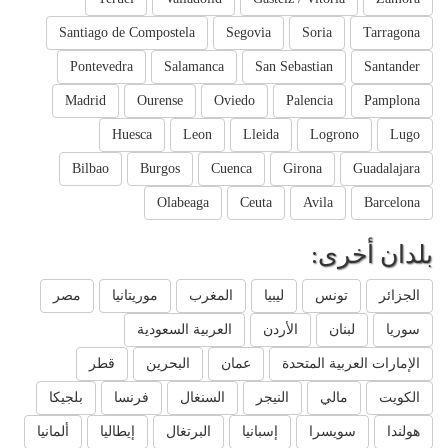
Santiago de Compostela
Segovia
Soria
Tarragona
Pontevedra
Salamanca
San Sebastian
Santander
Madrid
Ourense
Oviedo
Palencia
Pamplona
Huesca
Leon
Lleida
Logrono
Lugo
Bilbao
Burgos
Cuenca
Girona
Guadalajara
Olabeaga
Ceuta
Avila
Barcelona
بلدان أخرى:
الجزائر
تونس
ليبيا
المغرب
موريتانيا
مصر
سوريا
لبنان
الأردن
العربية السعودية
الإمارات العربية المتحدة
عمان
البحرين
قطر
الكويت
مالي
النيجر
السنغال
فرنسا
بلجيكا
هولندا
سويسرا
إسبانيا
البرتغال
إيطاليا
ألمانيا