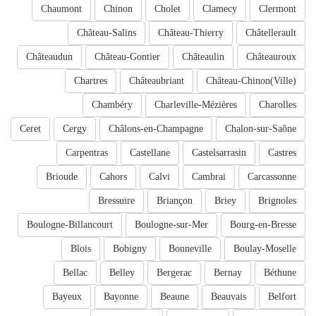
Chaumont
Chinon
Cholet
Clamecy
Clermont
Château-Salins
Château-Thierry
Châtellerault
Châteaudun
Château-Gontier
Châteaulin
Châteauroux
Chartres
Châteaubriant
Château-Chinon(Ville)
Chambéry
Charleville-Mézières
Charolles
Ceret
Cergy
Châlons-en-Champagne
Chalon-sur-Saône
Carpentras
Castellane
Castelsarrasin
Castres
Brioude
Cahors
Calvi
Cambrai
Carcassonne
Bressuire
Briançon
Briey
Brignoles
Boulogne-Billancourt
Boulogne-sur-Mer
Bourg-en-Bresse
Blois
Bobigny
Bonneville
Boulay-Moselle
Bellac
Belley
Bergerac
Bernay
Béthune
Bayeux
Bayonne
Beaune
Beauvais
Belfort