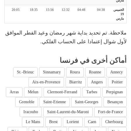
مارس
الخميس
04:38
04:48
12:32
15:56
18:35
20:05
19
مارس
ملاحظة. تم تحديد بداية شهر رمضان وعيد الفطر الموافق
لأول شوال إعتمادا على الحساب الفلكي.
أماكن أخرى في فرنسا
St.-Brieuc
Sinnamary
Roura
Roanne
Annecy
Aix-en-Provence
Biarritz
Angers
Poitier
Arras
Melun
Clermont-Ferrand
Tarbes
Perpignan
Grenoble
Saint-Etienne
Saint-Georges
Besançon
Iracoubo
Saint-Laurent-du-Maroni
Fort-de-France
Le Mans
Brest
Lorient
Caen
Cherbourg