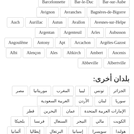
Barcelonnette
Bar-le-Duc
Bar-sur-Aube
Avignon
Avranches
Bagnères-de-Bigorre
Auch
Aurillac
Autun
Avallon
Avesnes-sur-Helpe
Argentan
Argenteuil
Arles
Aubusson
Angoulême
Antony
Apt
Arcachon
Argèles-Gazost
Albi
Alençon
Ales
Altkirch
Ambert
Ancenis
Abbeville
Albertville
بلدان أخرى:
الجزائر
تونس
ليبيا
المغرب
موريتانيا
مصر
سوريا
لبنان
الأردن
العربية السعودية
الإمارات العربية المتحدة
عمان
البحرين
قطر
الكويت
مالي
النيجر
السنغال
فرنسا
بلجيكا
هولندا
سويسرا
إسبانيا
البرتغال
إيطاليا
ألمانيا