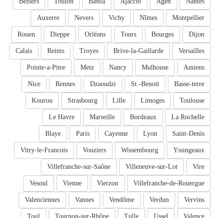
Béziers
Toulon
Bastia
Ajaccio
Agen
Nantes
Auxerre
Nevers
Vichy
Nîmes
Montpellier
Rouen
Dieppe
Orléans
Tours
Bourges
Dijon
Calais
Reims
Troyes
Brive-la-Gaillarde
Versailles
Pointe-a-Pitre
Metz
Nancy
Mulhouse
Amiens
Nice
Rennes
Dzaoudzi
St.-Benoit
Basse-terre
Kourou
Strasbourg
Lille
Limoges
Toulouse
Le Havre
Marseille
Bordeaux
La Rochelle
Blaye
Paris
Cayenne
Lyon
Saint-Denis
Vitry-le-Francois
Vouziers
Wissembourg
Yssingeaux
Villefranche-sur-Saône
Villeneuve-sur-Lot
Vire
Vesoul
Vienne
Vierzon
Villefranche-de-Rouergue
Valenciennes
Vannes
Vendôme
Verdun
Vervins
Toul
Tournon-sur-Rhône
Tulle
Ussel
Valence