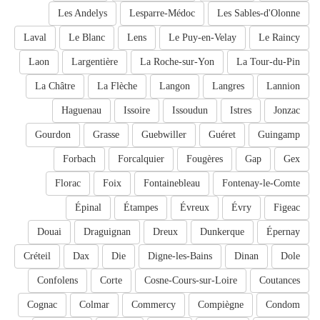
Les Andelys
Lesparre-Médoc
Les Sables-d'Olonne
Laval
Le Blanc
Lens
Le Puy-en-Velay
Le Raincy
Laon
Largentière
La Roche-sur-Yon
La Tour-du-Pin
La Châtre
La Flèche
Langon
Langres
Lannion
Haguenau
Issoire
Issoudun
Istres
Jonzac
Gourdon
Grasse
Guebwiller
Guéret
Guingamp
Forbach
Forcalquier
Fougères
Gap
Gex
Florac
Foix
Fontainebleau
Fontenay-le-Comte
Épinal
Étampes
Évreux
Évry
Figeac
Douai
Draguignan
Dreux
Dunkerque
Épernay
Créteil
Dax
Die
Digne-les-Bains
Dinan
Dole
Confolens
Corte
Cosne-Cours-sur-Loire
Coutances
Cognac
Colmar
Commercy
Compiègne
Condom