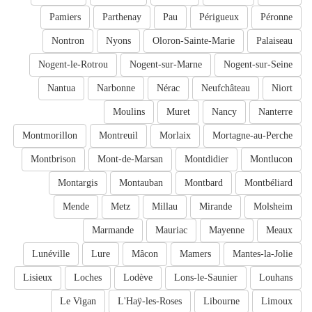
Pamiers
Parthenay
Pau
Périgueux
Péronne
Nontron
Nyons
Oloron-Sainte-Marie
Palaiseau
Nogent-le-Rotrou
Nogent-sur-Marne
Nogent-sur-Seine
Nantua
Narbonne
Nérac
Neufchâteau
Niort
Moulins
Muret
Nancy
Nanterre
Montmorillon
Montreuil
Morlaix
Mortagne-au-Perche
Montbrison
Mont-de-Marsan
Montdidier
Montlucon
Montargis
Montauban
Montbard
Montbéliard
Mende
Metz
Millau
Mirande
Molsheim
Marmande
Mauriac
Mayenne
Meaux
Lunéville
Lure
Mâcon
Mamers
Mantes-la-Jolie
Lisieux
Loches
Lodève
Lons-le-Saunier
Louhans
Le Vigan
L'Haÿ-les-Roses
Libourne
Limoux