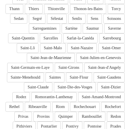
Thann
Thiers
Thionville
Thonon-les-Bains
Torcy
Sedan
Segré
Sélestat
Senlis
Sens
Soissons
Sarreguemines
Sartène
Saumur
Saverne
Saint-Quentin
Sarcelles
Sarlat-la-Canéda
Sarrebourg
Saint-Lô
Saint-Malo
Saint-Nazaire
Saint-Omer
Saint-Jean-de-Maurienne
Saint-Julien-en-Genevois
Saint-Germain-en-Laye
Saint-Girons
Saint-Jean-d'Angely
Sainte-Menehould
Saintes
Saint-Flour
Saint-Gaudens
Saint-Claude
Saint-Die-des-Vosges
Saint-Dizier
Rodez
Romorantin-Lanthenay
Saint-Amand-Montrond
Rethel
Ribeauville
Riom
Rochechouart
Rochefort
Privas
Provins
Quimper
Rambouillet
Redon
Pithiviers
Pontarlier
Pontivy
Pontoise
Prades