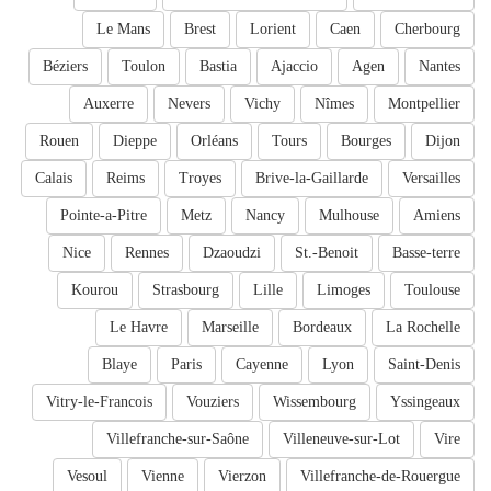
Le Mans
Brest
Lorient
Caen
Cherbourg
Béziers
Toulon
Bastia
Ajaccio
Agen
Nantes
Auxerre
Nevers
Vichy
Nîmes
Montpellier
Rouen
Dieppe
Orléans
Tours
Bourges
Dijon
Calais
Reims
Troyes
Brive-la-Gaillarde
Versailles
Pointe-a-Pitre
Metz
Nancy
Mulhouse
Amiens
Nice
Rennes
Dzaoudzi
St.-Benoit
Basse-terre
Kourou
Strasbourg
Lille
Limoges
Toulouse
Le Havre
Marseille
Bordeaux
La Rochelle
Blaye
Paris
Cayenne
Lyon
Saint-Denis
Vitry-le-Francois
Vouziers
Wissembourg
Yssingeaux
Villefranche-sur-Saône
Villeneuve-sur-Lot
Vire
Vesoul
Vienne
Vierzon
Villefranche-de-Rouergue