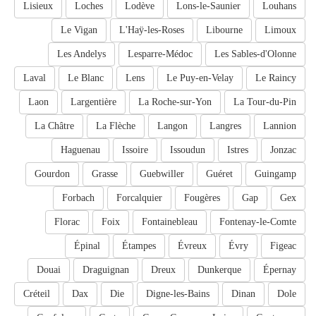
Lisieux
Loches
Lodève
Lons-le-Saunier
Louhans
Le Vigan
L'Haÿ-les-Roses
Libourne
Limoux
Les Andelys
Lesparre-Médoc
Les Sables-d'Olonne
Laval
Le Blanc
Lens
Le Puy-en-Velay
Le Raincy
Laon
Largentière
La Roche-sur-Yon
La Tour-du-Pin
La Châtre
La Flèche
Langon
Langres
Lannion
Haguenau
Issoire
Issoudun
Istres
Jonzac
Gourdon
Grasse
Guebwiller
Guéret
Guingamp
Forbach
Forcalquier
Fougères
Gap
Gex
Florac
Foix
Fontainebleau
Fontenay-le-Comte
Épinal
Étampes
Évreux
Évry
Figeac
Douai
Draguignan
Dreux
Dunkerque
Épernay
Créteil
Dax
Die
Digne-les-Bains
Dinan
Dole