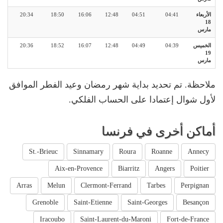
الأربعاء
04:41
04:51
12:48
16:06
18:50
20:34
18
مارس
الخميس
04:39
04:49
12:48
16:07
18:52
20:36
19
مارس
ملاحظة. تم تحديد بداية شهر رمضان وعيد الفطر الموافق
لأول شوال إعتمادا على الحساب الفلكي.
أماكن أخرى في فرنسا
St.-Brieuc
Sinnamary
Roura
Roanne
Annecy
Aix-en-Provence
Biarritz
Angers
Poitier
Arras
Melun
Clermont-Ferrand
Tarbes
Perpignan
Grenoble
Saint-Etienne
Saint-Georges
Besançon
Iracoubo
Saint-Laurent-du-Maroni
Fort-de-France