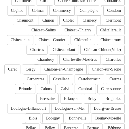
Confolens
Corte
Cosne-Cours-sur-Loire
Coutances
Cognac
Colmar
Commercy
Compiègne
Condom
Chaumont
Chinon
Cholet
Clamecy
Clermont
Château-Salins
Château-Thierry
Châtellerault
Châteaudun
Château-Gontier
Châteaulin
Châteauroux
Chartres
Châteaubriant
Château-Chinon(Ville)
Chambéry
Charleville-Mézières
Charolles
Ceret
Cergy
Châlons-en-Champagne
Chalon-sur-Saône
Carpentras
Castellane
Castelsarrasin
Castres
Brioude
Cahors
Calvi
Cambrai
Carcassonne
Bressuire
Briançon
Briey
Brignoles
Boulogne-Billancourt
Boulogne-sur-Mer
Bourg-en-Bresse
Blois
Bobigny
Bonneville
Boulay-Moselle
Bellac
Belley
Bergerac
Bernay
Béthune