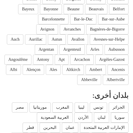
Bayeux
Bayonne
Beaune
Beauvais
Belfort
Barcelonnette
Bar-le-Duc
Bar-sur-Aube
Avignon
Avranches
Bagnères-de-Bigorre
Auch
Aurillac
Autun
Avallon
Avesnes-sur-Helpe
Argentan
Argenteuil
Arles
Aubusson
Angoulême
Antony
Apt
Arcachon
Argèles-Gazost
Albi
Alençon
Ales
Altkirch
Ambert
Ancenis
Abbeville
Albertville
بلدان أخرى:
الجزائر
تونس
ليبيا
المغرب
موريتانيا
مصر
سوريا
لبنان
الأردن
العربية السعودية
الإمارات العربية المتحدة
عمان
البحرين
قطر