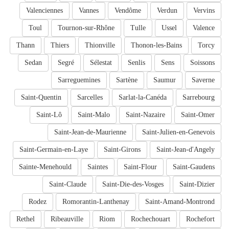
Valenciennes
Vannes
Vendôme
Verdun
Vervins
Toul
Tournon-sur-Rhône
Tulle
Ussel
Valence
Thann
Thiers
Thionville
Thonon-les-Bains
Torcy
Sedan
Segré
Sélestat
Senlis
Sens
Soissons
Sarreguemines
Sartène
Saumur
Saverne
Saint-Quentin
Sarcelles
Sarlat-la-Canéda
Sarrebourg
Saint-Lô
Saint-Malo
Saint-Nazaire
Saint-Omer
Saint-Jean-de-Maurienne
Saint-Julien-en-Genevois
Saint-Germain-en-Laye
Saint-Girons
Saint-Jean-d'Angely
Sainte-Menehould
Saintes
Saint-Flour
Saint-Gaudens
Saint-Claude
Saint-Die-des-Vosges
Saint-Dizier
Rodez
Romorantin-Lanthenay
Saint-Amand-Montrond
Rethel
Ribeauville
Riom
Rochechouart
Rochefort