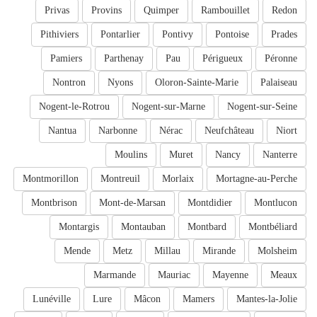
Privas
Provins
Quimper
Rambouillet
Redon
Pithiviers
Pontarlier
Pontivy
Pontoise
Prades
Pamiers
Parthenay
Pau
Périgueux
Péronne
Nontron
Nyons
Oloron-Sainte-Marie
Palaiseau
Nogent-le-Rotrou
Nogent-sur-Marne
Nogent-sur-Seine
Nantua
Narbonne
Nérac
Neufchâteau
Niort
Moulins
Muret
Nancy
Nanterre
Montmorillon
Montreuil
Morlaix
Mortagne-au-Perche
Montbrison
Mont-de-Marsan
Montdidier
Montlucon
Montargis
Montauban
Montbard
Montbéliard
Mende
Metz
Millau
Mirande
Molsheim
Marmande
Mauriac
Mayenne
Meaux
Lunéville
Lure
Mâcon
Mamers
Mantes-la-Jolie