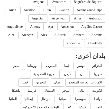
Avignon
Avranches
Bagnères-de-Bigorre
Auch
Aurillac
Autun
Avallon
Avesnes-sur-Helpe
Argentan
Argenteuil
Arles
Aubusson
Angoulême
Antony
Apt
Arcachon
Argèles-Gazost
Albi
Alençon
Ales
Altkirch
Ambert
Ancenis
Abbeville
Albertville
بلدان أخرى:
الجزائر
تونس
ليبيا
المغرب
موريتانيا
مصر
سوريا
لبنان
الأردن
العربية السعودية
الإمارات العربية المتحدة
عمان
البحرين
قطر
الكويت
مالي
النيجر
السنغال
فرنسا
بلجيكا
هولندا
سويسرا
إسبانيا
البرتغال
إيطاليا
ألمانيا
النمسا
تركيا
كندا
الولايات المتحدة الأمريكية