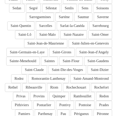
Sedan
Segré
Sélestat
Senlis
Sens
Soissons
Sarreguemines
Sartène
Saumur
Saverne
Saint-Quentin
Sarcelles
Sarlat-la-Canéda
Sarrebourg
Saint-Lô
Saint-Malo
Saint-Nazaire
Saint-Omer
Saint-Jean-de-Maurienne
Saint-Julien-en-Genevois
Saint-Germain-en-Laye
Saint-Girons
Saint-Jean-d'Angely
Sainte-Menehould
Saintes
Saint-Flour
Saint-Gaudens
Saint-Claude
Saint-Die-des-Vosges
Saint-Dizier
Rodez
Romorantin-Lanthenay
Saint-Amand-Montrond
Rethel
Ribeauville
Riom
Rochechouart
Rochefort
Privas
Provins
Quimper
Rambouillet
Redon
Pithiviers
Pontarlier
Pontivy
Pontoise
Prades
Pamiers
Parthenay
Pau
Périgueux
Péronne