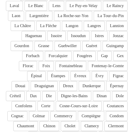
Laval
Le Blanc
Lens
Le Puy-en-Velay
Le Raincy
Laon
Largentière
La Roche-sur-Yon
La Tour-du-Pin
La Châtre
La Flèche
Langon
Langres
Lannion
Haguenau
Issoire
Issoudun
Istres
Jonzac
Gourdon
Grasse
Guebwiller
Guéret
Guingamp
Forbach
Forcalquier
Fougères
Gap
Gex
Florac
Foix
Fontainebleau
Fontenay-le-Comte
Épinal
Étampes
Évreux
Évry
Figeac
Douai
Draguignan
Dreux
Dunkerque
Épernay
Créteil
Dax
Die
Digne-les-Bains
Dinan
Dole
Confolens
Corte
Cosne-Cours-sur-Loire
Coutances
Cognac
Colmar
Commercy
Compiègne
Condom
Chaumont
Chinon
Cholet
Clamecy
Clermont