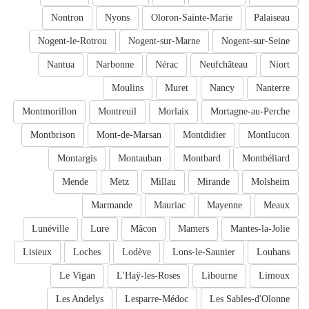
Nontron
Nyons
Oloron-Sainte-Marie
Palaiseau
Nogent-le-Rotrou
Nogent-sur-Marne
Nogent-sur-Seine
Nantua
Narbonne
Nérac
Neufchâteau
Niort
Moulins
Muret
Nancy
Nanterre
Montmorillon
Montreuil
Morlaix
Mortagne-au-Perche
Montbrison
Mont-de-Marsan
Montdidier
Montlucon
Montargis
Montauban
Montbard
Montbéliard
Mende
Metz
Millau
Mirande
Molsheim
Marmande
Mauriac
Mayenne
Meaux
Lunéville
Lure
Mâcon
Mamers
Mantes-la-Jolie
Lisieux
Loches
Lodève
Lons-le-Saunier
Louhans
Le Vigan
L'Haÿ-les-Roses
Libourne
Limoux
Les Andelys
Lesparre-Médoc
Les Sables-d'Olonne