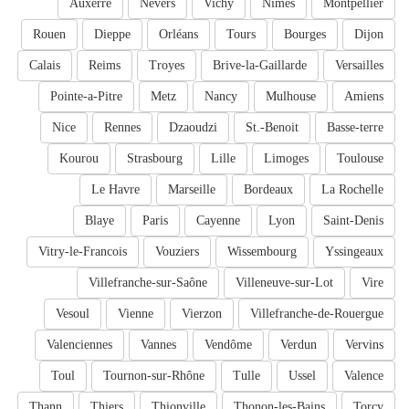
Auxerre
Nevers
Vichy
Nîmes
Montpellier
Rouen
Dieppe
Orléans
Tours
Bourges
Dijon
Calais
Reims
Troyes
Brive-la-Gaillarde
Versailles
Pointe-a-Pitre
Metz
Nancy
Mulhouse
Amiens
Nice
Rennes
Dzaoudzi
St.-Benoit
Basse-terre
Kourou
Strasbourg
Lille
Limoges
Toulouse
Le Havre
Marseille
Bordeaux
La Rochelle
Blaye
Paris
Cayenne
Lyon
Saint-Denis
Vitry-le-Francois
Vouziers
Wissembourg
Yssingeaux
Villefranche-sur-Saône
Villeneuve-sur-Lot
Vire
Vesoul
Vienne
Vierzon
Villefranche-de-Rouergue
Valenciennes
Vannes
Vendôme
Verdun
Vervins
Toul
Tournon-sur-Rhône
Tulle
Ussel
Valence
Thann
Thiers
Thionville
Thonon-les-Bains
Torcy