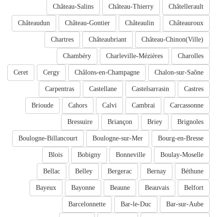
Château-Salins
Château-Thierry
Châtellerault
Châteaudun
Château-Gontier
Châteaulin
Châteauroux
Chartres
Châteaubriant
Château-Chinon(Ville)
Chambéry
Charleville-Mézières
Charolles
Ceret
Cergy
Châlons-en-Champagne
Chalon-sur-Saône
Carpentras
Castellane
Castelsarrasin
Castres
Brioude
Cahors
Calvi
Cambrai
Carcassonne
Bressuire
Briançon
Briey
Brignoles
Boulogne-Billancourt
Boulogne-sur-Mer
Bourg-en-Bresse
Blois
Bobigny
Bonneville
Boulay-Moselle
Bellac
Belley
Bergerac
Bernay
Béthune
Bayeux
Bayonne
Beaune
Beauvais
Belfort
Barcelonnette
Bar-le-Duc
Bar-sur-Aube