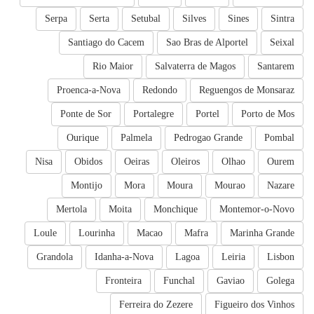
Serpa
Serta
Setubal
Silves
Sines
Sintra
Santiago do Cacem
Sao Bras de Alportel
Seixal
Rio Maior
Salvaterra de Magos
Santarem
Proenca-a-Nova
Redondo
Reguengos de Monsaraz
Ponte de Sor
Portalegre
Portel
Porto de Mos
Ourique
Palmela
Pedrogao Grande
Pombal
Nisa
Obidos
Oeiras
Oleiros
Olhao
Ourem
Montijo
Mora
Moura
Mourao
Nazare
Mertola
Moita
Monchique
Montemor-o-Novo
Loule
Lourinha
Macao
Mafra
Marinha Grande
Grandola
Idanha-a-Nova
Lagoa
Leiria
Lisbon
Fronteira
Funchal
Gaviao
Golega
Ferreira do Zezere
Figueiro dos Vinhos