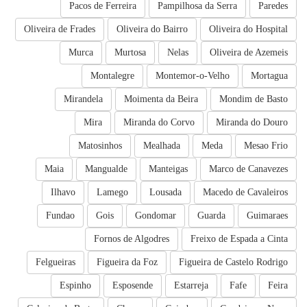
Pacos de Ferreira
Pampilhosa da Serra
Paredes
Oliveira de Frades
Oliveira do Bairro
Oliveira do Hospital
Murca
Murtosa
Nelas
Oliveira de Azemeis
Montalegre
Montemor-o-Velho
Mortagua
Mirandela
Moimenta da Beira
Mondim de Basto
Mira
Miranda do Corvo
Miranda do Douro
Matosinhos
Mealhada
Meda
Mesao Frio
Maia
Mangualde
Manteigas
Marco de Canavezes
Ilhavo
Lamego
Lousada
Macedo de Cavaleiros
Fundao
Gois
Gondomar
Guarda
Guimaraes
Fornos de Algodres
Freixo de Espada a Cinta
Felgueiras
Figueira da Foz
Figueira de Castelo Rodrigo
Espinho
Esposende
Estarreja
Fafe
Feira