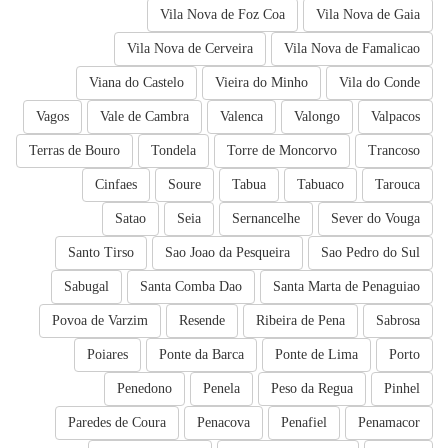
Vila Nova de Foz Coa
Vila Nova de Gaia
Vila Nova de Cerveira
Vila Nova de Famalicao
Viana do Castelo
Vieira do Minho
Vila do Conde
Vagos
Vale de Cambra
Valenca
Valongo
Valpacos
Terras de Bouro
Tondela
Torre de Moncorvo
Trancoso
Cinfaes
Soure
Tabua
Tabuaco
Tarouca
Satao
Seia
Sernancelhe
Sever do Vouga
Santo Tirso
Sao Joao da Pesqueira
Sao Pedro do Sul
Sabugal
Santa Comba Dao
Santa Marta de Penaguiao
Povoa de Varzim
Resende
Ribeira de Pena
Sabrosa
Poiares
Ponte da Barca
Ponte de Lima
Porto
Penedono
Penela
Peso da Regua
Pinhel
Paredes de Coura
Penacova
Penafiel
Penamacor