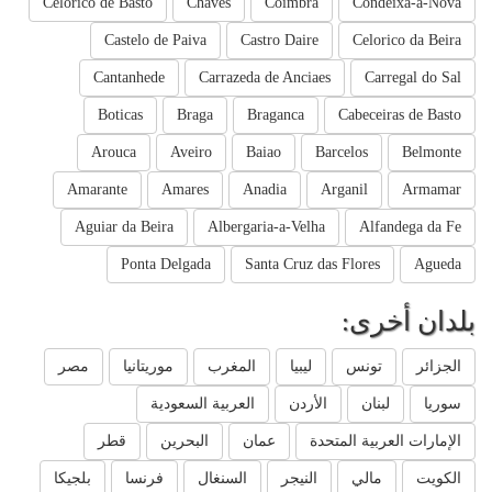
Celorico de Basto
Chaves
Coimbra
Condeixa-a-Nova
Castelo de Paiva
Castro Daire
Celorico da Beira
Cantanhede
Carrazeda de Anciaes
Carregal do Sal
Boticas
Braga
Braganca
Cabeceiras de Basto
Arouca
Aveiro
Baiao
Barcelos
Belmonte
Amarante
Amares
Anadia
Arganil
Armamar
Aguiar da Beira
Albergaria-a-Velha
Alfandega da Fe
Ponta Delgada
Santa Cruz das Flores
Agueda
بلدان أخرى:
الجزائر
تونس
ليبيا
المغرب
موريتانيا
مصر
سوريا
لبنان
الأردن
العربية السعودية
الإمارات العربية المتحدة
عمان
البحرين
قطر
الكويت
مالي
النيجر
السنغال
فرنسا
بلجيكا