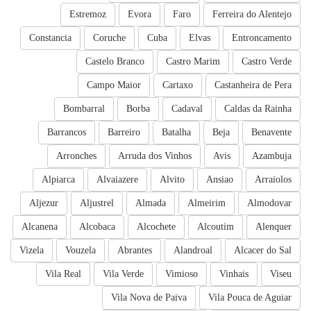
Estremoz
Evora
Faro
Ferreira do Alentejo
Constancia
Coruche
Cuba
Elvas
Entroncamento
Castelo Branco
Castro Marim
Castro Verde
Campo Maior
Cartaxo
Castanheira de Pera
Bombarral
Borba
Cadaval
Caldas da Rainha
Barrancos
Barreiro
Batalha
Beja
Benavente
Arronches
Arruda dos Vinhos
Avis
Azambuja
Alpiarca
Alvaiazere
Alvito
Ansiao
Arraiolos
Aljezur
Aljustrel
Almada
Almeirim
Almodovar
Alcanena
Alcobaca
Alcochete
Alcoutim
Alenquer
Vizela
Vouzela
Abrantes
Alandroal
Alcacer do Sal
Vila Real
Vila Verde
Vimioso
Vinhais
Viseu
Vila Nova de Paiva
Vila Pouca de Aguiar