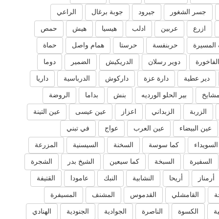
جسر الشغور
جيرود
جوبة برغال
الراعي
ازرع
عربين
ادلب
هيسيا
هيش
حمص
المسيرة
حربنفسة
حرستا
همام واصل
حماة
لفاخورة
دوير رسلان
الدريكيش
الضمير
دوما
دير عطية
دارة عزة
داركوش
الدرباسية
داريا
مشايخ
بير الحلو الورديه
بنش
بداما
الروضة
الزربة
الزبداني
اعزاز
عين عيسى
عين التينة
عين البيضاء
عين العرب
عواج
في تبني
السويداء
كما سوسة
السخنة
السيسنية
المزرعة
السفيرة
السبخة
كما سيعين
الشيخ بدر
الشجرة
أرمناز
أريحا
النشابية
النبك
عامودا
القتيفة
ة
القامشلي
القدموس
المشنف
المسيفرة
ية
الكسوة
الناصرة
الجوادية
الجنودية
الهنادي