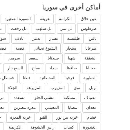
أماكن أخرى في سوريا
عين حلاق
الكرامة
عريقة
السورة الصغيرة
طرطوس
تل تمر
تل سلهب
تل رفعت
ت
تالين
طلبيسة
تفتناز
تدمر
تادف
سور
صرغايا
سنجار
الشيوخ تحتاني
قصبة
فضيل
الشققة
شهبا
صيدنايا
سععد
سرمين
صحنايا
صافيتا
سداد
صباح
السبع بيار
القطيبية
قرقينا
القحطانية
قطنا
قسطل م
نوبل
نوى
المزيرب
المزيرعة
الجلاء
مصياف
مسكنة
مشتى الحلو
مسعده
مرك
معدان
مضايا
المعبتلي
معرة مصرين
معر
خشام
خربة تين نور
القبو
خربة المعزة
خ
الغندورة
كساب
رأس الخشوفة
الكريمة