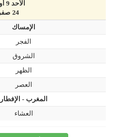
الأحد 9 أوت 2026 ميلادي
24 صفر 1448 هجري
الإمساك
الفجر
الشروق
الظهر
العصر
المغرب - الإفطار
العشاء