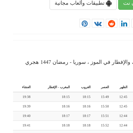
 نت
تطبيقات وألعاب مجانية
إمساكية رمضان: رزنامة شهرية لأوقات الإمساك والإفطار في الموز ، سوريا - رمضان 1447 هجري
الظهر
العصر
الغروب
المغرب
-
الإفطار
العشاء
19:38
18:15
18:15
15:49
12:45
19:39
18:16
18:16
15:50
12:45
19:40
18:17
18:17
15:51
12:44
19:41
18:18
18:18
15:52
12:44