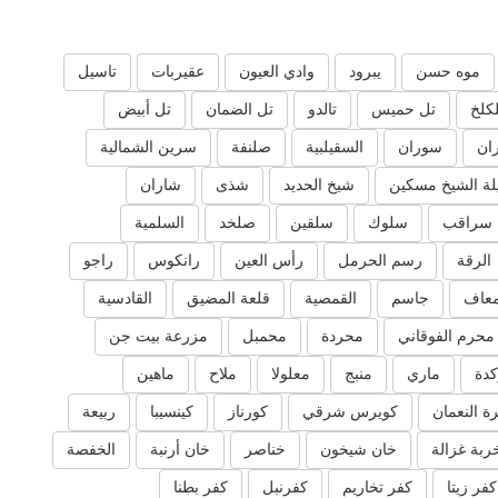
موه حسن
يبرود
وادي العيون
عقيربات
تاسيل
لكلخ
تل حميس
تالدو
تل الضمان
تل أبيض
ان
سوران
السقيلبية
صلنفة
سرين الشمالية
ة الشيخ مسكين
شيخ الحديد
شذى
شاران
سراقب
سلوك
سلقين
صلخد
السلمية
الرقة
رسم الحرمل
رأس العين
رانكوس
راجو
عاف
جاسم
القمصية
قلعة المضيق
القادسية
محرم الفوقاني
محردة
محمبل
مزرعة بيت جن
دة
ماري
منبج
معلولا
ملاح
ماهين
ة النعمان
كويرس شرقي
كورناز
كينسيبا
ربيعة
ربة غزالة
خان شيخون
خناصر
خان أرنبة
الخفصة
كفر زيتا
كفر تخاريم
كفرنبل
كفر بطنا