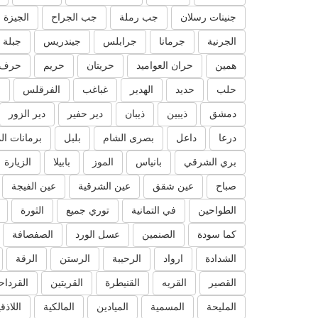
جنينات رسلان
جب رملة
جب الجراح
الجيزة
الجرنية
جرمانا
جرابلس
جيندريس
جبلة
همين
حران العواميد
حريتان
حريم
حرف 
حلب
حديد
الهدير
غباغب
الفرقلس
ا
دمشق
ذيبين
ذيبان
دير حفير
دير الزور
درعا
داعل
بصرى الشام
بلبل
برمانات ال
بري الشرقي
بانياس
الموز
بابيلا
الزيارة
صباح
عين شقق
عين الشرقية
عين الفيجة
الطواحين
في التمانية
توري جميع
الثورة
كما سودة
الصنمين
عسل الورد
الصفصافة
الشدادة
ارواد
الرحيبة
الرستن
الرقة
القصير
القريه
القنيطرة
القريتين
القرداح
المليحة
المسمية
الميادين
المالكية
اللاذق