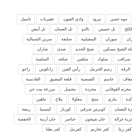
موه حسن
يبرود
وادي العيون
عقيربات
تاسيل
لكلخ
تل حميس
تالدو
تل الضمان
تل أبيض
ان
سوران
السقيلبية
صلنفة
سرين الشمالية
ة الشيخ مسكين
شيخ الحديد
شذى
شاران
سراقب
سلوك
سلقين
صلخد
السلمية
الرقة
رسم الحرمل
رأس العين
رانكوس
راجو
عاف
جاسم
القمصية
قلعة المضيق
القادسية
محرم الفوقاني
محردة
محمبل
مزرعة بيت جن
دة
ماري
منبج
معلولا
ملاح
ماهين
ة النعمان
كويرس شرقي
كورناز
كينسيبا
ربيعة
ربة غزالة
خان شيخون
خناصر
خان أرنبة
الخفصة
كفر زيتا
كفر تخاريم
كفرنبل
كفر بطنا