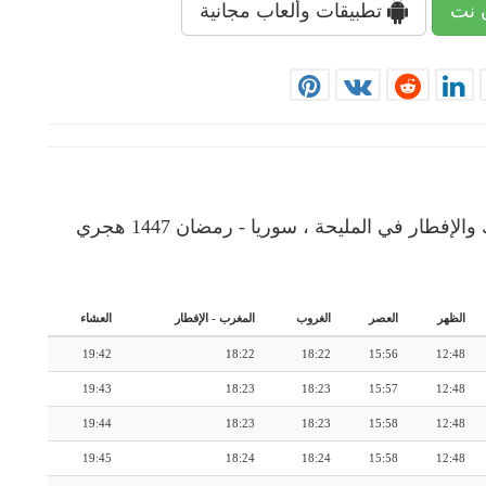
 نت
تطبيقات وألعاب مجانية
إمساكية رمضان: رزنامة شهرية لأوقات الإمساك والإفطار في المليحة ، سوريا - رمضان 1447 هجري
الظهر
العصر
الغروب
المغرب
-
الإفطار
العشاء
19:42
18:22
18:22
15:56
12:48
19:43
18:23
18:23
15:57
12:48
19:44
18:23
18:23
15:58
12:48
19:45
18:24
18:24
15:58
12:48