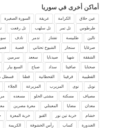
أماكن أخرى في سوريا
عين حلاق
الكرامة
عريقة
السورة الصغيرة
طرطوس
تل تمر
تل سلهب
تل رفعت
ت
تالين
طلبيسة
تفتناز
تدمر
تادف
سور
صرغايا
سنجار
الشيوخ تحتاني
قصبة
فضيل
الشققة
شهبا
صيدنايا
سععد
سرمين
صحنايا
صافيتا
سداد
صباح
السبع بيار
القطيبية
قرقينا
القحطانية
قطنا
قسطل م
نوبل
نوى
المزيرب
المزيرعة
الجلاء
مصياف
مسكنة
مشتى الحلو
مسعده
مرك
معدان
مضايا
المعبتلي
معرة مصرين
معر
خشام
خربة تين نور
القبو
خربة المعزة
خ
الغندورة
كساب
رأس الخشوفة
الكريمة