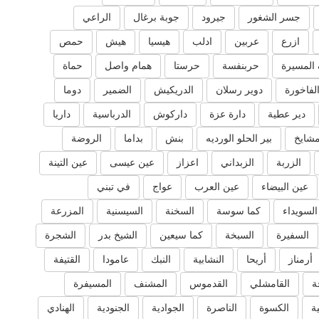
جسر الشغور
جيرود
جوبة برغال
الراعي
ازرع
عربين
ادلب
هيسيا
هيش
حمص
المسيرة
حربنفسة
حرستا
همام واصل
حماة
لفاخورة
دوير رسلان
الدريكيش
الضمير
دوما
دير عطية
دارة عزة
داركوش
الدرباسية
داريا
مشايخ
بير الحلو الورديه
بنش
بداما
الروضة
الزربة
الزبداني
اعزاز
عين عيسى
عين التينة
عين البيضاء
عين العرب
عواج
في تبني
السويداء
كما سوسة
السخنة
السيسنية
المزرعة
السفيرة
السبخة
كما سيعين
الشيخ بدر
الشجرة
أرمناز
أريحا
النشابية
النبك
عامودا
القتيفة
ة
القامشلي
القدموس
المشنف
المسيفرة
ية
الكسوة
الناصرة
الجوادية
الجنودية
الهنادي