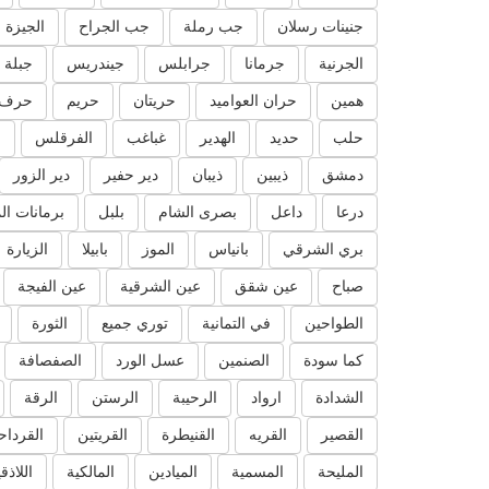
جنينات رسلان
جب رملة
جب الجراح
الجيزة
الجرنية
جرمانا
جرابلس
جيندريس
جبلة
همين
حران العواميد
حريتان
حريم
حرف 
حلب
حديد
الهدير
غباغب
الفرقلس
ا
دمشق
ذيبين
ذيبان
دير حفير
دير الزور
درعا
داعل
بصرى الشام
بلبل
برمانات ال
بري الشرقي
بانياس
الموز
بابيلا
الزيارة
صباح
عين شقق
عين الشرقية
عين الفيجة
الطواحين
في التمانية
توري جميع
الثورة
كما سودة
الصنمين
عسل الورد
الصفصافة
الشدادة
ارواد
الرحيبة
الرستن
الرقة
القصير
القريه
القنيطرة
القريتين
القرداح
المليحة
المسمية
الميادين
المالكية
اللاذق