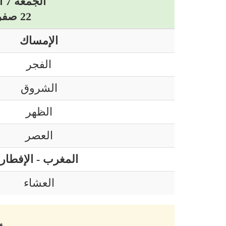
الجمعة 7 أوت 2026 ميلادي
22 صفر 1448 هجري
الإمساك
الفجر
الشروق
الظهر
العصر
المغرب - الإفطار
العشاء