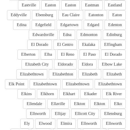
Eastville
Easton
Easton
Eastman
Eastland
Eddyville
Ebensburg
Eau Claire
Eatonton
Eaton
Edina
Edgefield
Edgartown
Edgard
Edenton
Edwardsville
Edna
Edmonton
Edinburg
El Dorado
El Centro
Ekalaka
Effingham
Elberton
Elba
El Reno
El Paso
El Dorado
Elizabeth City
Eldorado
Eldora
Elbow Lake
Elizabethtown
Elizabethton
Elizabeth
Elizabeth
Elk Point
Elizabethtown
Elizabethtown
Elizabethtown
Elkins
Elkhorn
Elkhart
Elkader
Elk River
Ellendale
Ellaville
Elkton
Elkton
Elko
Ellsworth
Ellijay
Ellicott City
Ellensburg
Ely
Elwood
Elmira
Ellsworth
Ellsworth