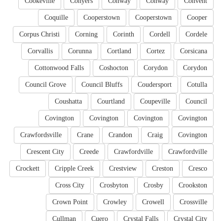
Cookeville
Conyers
Conway
Conway
Convent
Coquille
Cooperstown
Cooperstown
Cooper
Corpus Christi
Corning
Corinth
Cordell
Cordele
Corvallis
Corunna
Cortland
Cortez
Corsicana
Cottonwood Falls
Coshocton
Corydon
Corydon
Council Grove
Council Bluffs
Coudersport
Cotulla
Coushatta
Courtland
Coupeville
Council
Covington
Covington
Covington
Covington
Crawfordsville
Crane
Crandon
Craig
Covington
Crescent City
Creede
Crawfordville
Crawfordville
Crockett
Cripple Creek
Crestview
Creston
Cresco
Cross City
Crosbyton
Crosby
Crookston
Crown Point
Crowley
Crowell
Crossville
Cullman
Cuero
Crystal Falls
Crystal City