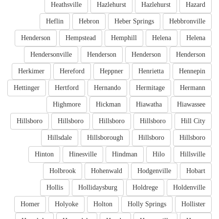
Heathsville
Hazlehurst
Hazlehurst
Hazard
Heflin
Hebron
Heber Springs
Hebbronville
Henderson
Hempstead
Hemphill
Helena
Helena
Hendersonville
Henderson
Henderson
Henderson
Herkimer
Hereford
Heppner
Henrietta
Hennepin
Hettinger
Hertford
Hernando
Hermitage
Hermann
Highmore
Hickman
Hiawatha
Hiawassee
Hillsboro
Hillsboro
Hillsboro
Hillsboro
Hill City
Hillsdale
Hillsborough
Hillsboro
Hillsboro
Hinton
Hinesville
Hindman
Hilo
Hillsville
Holbrook
Hohenwald
Hodgenville
Hobart
Hollis
Hollidaysburg
Holdrege
Holdenville
Homer
Holyoke
Holton
Holly Springs
Hollister