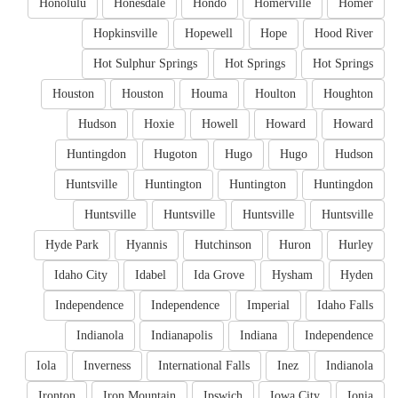
Honolulu
Honesdale
Hondo
Homerville
Homer
Hopkinsville
Hopewell
Hope
Hood River
Hot Sulphur Springs
Hot Springs
Hot Springs
Houston
Houston
Houma
Houlton
Houghton
Hudson
Hoxie
Howell
Howard
Howard
Huntingdon
Hugoton
Hugo
Hugo
Hudson
Huntsville
Huntington
Huntington
Huntingdon
Huntsville
Huntsville
Huntsville
Huntsville
Hyde Park
Hyannis
Hutchinson
Huron
Hurley
Idaho City
Idabel
Ida Grove
Hysham
Hyden
Independence
Independence
Imperial
Idaho Falls
Indianola
Indianapolis
Indiana
Independence
Iola
Inverness
International Falls
Inez
Indianola
Ironton
Iron Mountain
Ipswich
Iowa City
Ionia