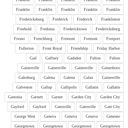
Franklin
Franklin
Franklin
Franklin
Franklin
Fredericksburg
Frederick
Frederick
Franklinton
Freehold
Fredonia
Fredericktown
Fredericksburg
Fresno
Frenchburg
Fremont
Fremont
Freeport
Fullerton
Front Royal
Friendship
Friday Harbor
Gail
Gaffney
Gadsden
Fulton
Fulton
Gainesville
Gainesville
Gainesville
Gainesboro
Galesburg
Galena
Galena
Galax
Gainesville
Galveston
Gallup
Gallipolis
Gallatin
Gallatin
Gastonia
Garnett
Garner
Garden City
Garden City
Gaylord
Gaylord
Gatesville
Gatesville
Gate City
George West
Geneva
Geneva
Geneva
Geneseo
Georgetown
Georgetown
Georgetown
Georgetown