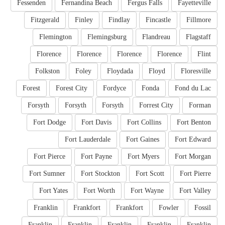
Fessenden
Fernandina Beach
Fergus Falls
Fayetteville
Fitzgerald
Finley
Findlay
Fincastle
Fillmore
Flemington
Flemingsburg
Flandreau
Flagstaff
Florence
Florence
Florence
Florence
Flint
Folkston
Foley
Floydada
Floyd
Floresville
Forest
Forest City
Fordyce
Fonda
Fond du Lac
Forsyth
Forsyth
Forsyth
Forrest City
Forman
Fort Dodge
Fort Davis
Fort Collins
Fort Benton
Fort Lauderdale
Fort Gaines
Fort Edward
Fort Pierce
Fort Payne
Fort Myers
Fort Morgan
Fort Sumner
Fort Stockton
Fort Scott
Fort Pierre
Fort Yates
Fort Worth
Fort Wayne
Fort Valley
Franklin
Frankfort
Frankfort
Fowler
Fossil
Franklin
Franklin
Franklin
Franklin
Franklin