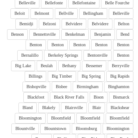
Belleville
Bellefonte
Bellefontaine
Belle Fourche
Beloit
Belmont
Bellville
Bellingham
Belleville
Bemidji
Belzoni
Belvidere
Belvidere
Belton
Benson
Bennettsville
Benkelman
Benjamin
Bend
Benton
Benton
Benton
Benton
Benton
Bernalillo
Berkeley Springs
Bentonville
Benton
Big Lake
Beulah
Bethany
Bessemer
Berryville
Billings
Big Timber
Big Spring
Big Rapids
Bishopville
Bisbee
Birmingham
Binghamton
Blackfoot
Black River Falls
Bison
Bismarck
Bland
Blakely
Blairsville
Blair
Blackshear
Bloomington
Bloomfield
Bloomfield
Bloomfield
Blountville
Blountstown
Bloomsburg
Bloomington