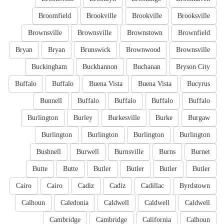
Broomfield
Brookville
Brookville
Brooksville
Brownsville
Brownsville
Brownstown
Brownfield
Bryan
Bryan
Brunswick
Brownwood
Brownsville
Buckingham
Buckhannon
Buchanan
Bryson City
Buffalo
Buffalo
Buena Vista
Buena Vista
Bucyrus
Bunnell
Buffalo
Buffalo
Buffalo
Buffalo
Burlington
Burley
Burkesville
Burke
Burgaw
Burlington
Burlington
Burlington
Burlington
Bushnell
Burwell
Burnsville
Burns
Burnet
Butte
Butte
Butler
Butler
Butler
Butler
Cairo
Cairo
Cadiz
Cadiz
Cadillac
Byrdstown
Calhoun
Caledonia
Caldwell
Caldwell
Caldwell
Cambridge
Cambridge
California
Calhoun