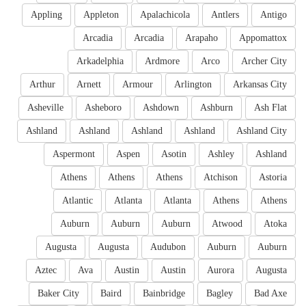
Appling
Appleton
Apalachicola
Antlers
Antigo
Arcadia
Arcadia
Arapaho
Appomattox
Arkadelphia
Ardmore
Arco
Archer City
Arthur
Arnett
Armour
Arlington
Arkansas City
Asheville
Asheboro
Ashdown
Ashburn
Ash Flat
Ashland
Ashland
Ashland
Ashland
Ashland City
Aspermont
Aspen
Asotin
Ashley
Ashland
Athens
Athens
Athens
Atchison
Astoria
Atlantic
Atlanta
Atlanta
Athens
Athens
Auburn
Auburn
Auburn
Atwood
Atoka
Augusta
Augusta
Audubon
Auburn
Auburn
Aztec
Ava
Austin
Austin
Aurora
Augusta
Baker City
Baird
Bainbridge
Bagley
Bad Axe