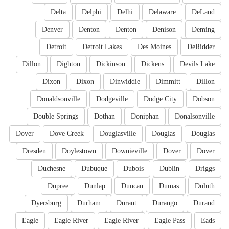
Delta
Delphi
Delhi
Delaware
DeLand
Denver
Denton
Denton
Denison
Deming
Detroit
Detroit Lakes
Des Moines
DeRidder
Dillon
Dighton
Dickinson
Dickens
Devils Lake
Dixon
Dixon
Dinwiddie
Dimmitt
Dillon
Donaldsonville
Dodgeville
Dodge City
Dobson
Double Springs
Dothan
Doniphan
Donalsonville
Dover
Dove Creek
Douglasville
Douglas
Douglas
Dresden
Doylestown
Downieville
Dover
Dover
Duchesne
Dubuque
Dubois
Dublin
Driggs
Dupree
Dunlap
Duncan
Dumas
Duluth
Dyersburg
Durham
Durant
Durango
Durand
Eagle
Eagle River
Eagle River
Eagle Pass
Eads