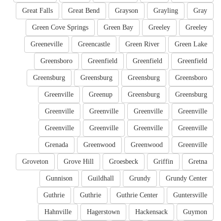
Great Falls
Great Bend
Grayson
Grayling
Gray
Green Cove Springs
Green Bay
Greeley
Greeley
Greeneville
Greencastle
Green River
Green Lake
Greensboro
Greenfield
Greenfield
Greenfield
Greensburg
Greensburg
Greensburg
Greensboro
Greenville
Greenup
Greensburg
Greensburg
Greenville
Greenville
Greenville
Greenville
Greenville
Greenville
Greenville
Greenville
Grenada
Greenwood
Greenwood
Greenville
Groveton
Grove Hill
Groesbeck
Griffin
Gretna
Gunnison
Guildhall
Grundy
Grundy Center
Guthrie
Guthrie
Guthrie Center
Guntersville
Hahnville
Hagerstown
Hackensack
Guymon