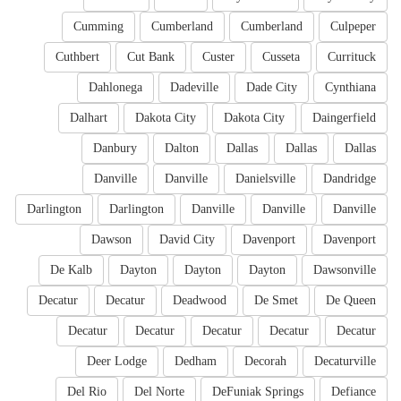
Cumming
Cumberland
Cumberland
Culpeper
Cuthbert
Cut Bank
Custer
Cusseta
Currituck
Dahlonega
Dadeville
Dade City
Cynthiana
Dalhart
Dakota City
Dakota City
Daingerfield
Danbury
Dalton
Dallas
Dallas
Dallas
Danville
Danville
Danielsville
Dandridge
Darlington
Darlington
Danville
Danville
Danville
Dawson
David City
Davenport
Davenport
De Kalb
Dayton
Dayton
Dayton
Dawsonville
Decatur
Decatur
Deadwood
De Smet
De Queen
Decatur
Decatur
Decatur
Decatur
Decatur
Deer Lodge
Dedham
Decorah
Decaturville
Del Rio
Del Norte
DeFuniak Springs
Defiance