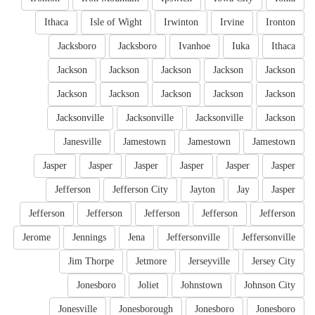
Ithaca
Isle of Wight
Irwinton
Irvine
Ironton
Jacksboro
Jacksboro
Ivanhoe
Iuka
Ithaca
Jackson
Jackson
Jackson
Jackson
Jackson
Jackson
Jackson
Jackson
Jackson
Jackson
Jacksonville
Jacksonville
Jacksonville
Jackson
Janesville
Jamestown
Jamestown
Jamestown
Jasper
Jasper
Jasper
Jasper
Jasper
Jasper
Jefferson
Jefferson City
Jayton
Jay
Jasper
Jefferson
Jefferson
Jefferson
Jefferson
Jefferson
Jerome
Jennings
Jena
Jeffersonville
Jeffersonville
Jim Thorpe
Jetmore
Jerseyville
Jersey City
Jonesboro
Joliet
Johnstown
Johnson City
Jonesville
Jonesborough
Jonesboro
Jonesboro