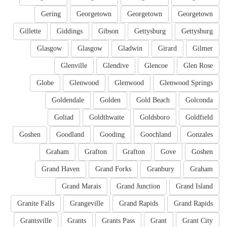
Gering
Georgetown
Georgetown
Georgetown
Gillette
Giddings
Gibson
Gettysburg
Gettysburg
Glasgow
Glasgow
Gladwin
Girard
Gilmer
Glenville
Glendive
Glencoe
Glen Rose
Globe
Glenwood
Glenwood
Glenwood Springs
Goldendale
Golden
Gold Beach
Golconda
Goliad
Goldthwaite
Goldsboro
Goldfield
Goshen
Goodland
Gooding
Goochland
Gonzales
Graham
Grafton
Grafton
Gove
Goshen
Grand Haven
Grand Forks
Granbury
Graham
Grand Marais
Grand Junction
Grand Island
Granite Falls
Grangeville
Grand Rapids
Grand Rapids
Grantsville
Grants
Grants Pass
Grant
Grant City