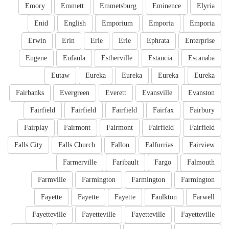
Emory
Emmett
Emmetsburg
Eminence
Elyria
Enid
English
Emporium
Emporia
Emporia
Erwin
Erin
Erie
Erie
Ephrata
Enterprise
Eugene
Eufaula
Estherville
Estancia
Escanaba
Eutaw
Eureka
Eureka
Eureka
Eureka
Fairbanks
Evergreen
Everett
Evansville
Evanston
Fairfield
Fairfield
Fairfield
Fairfax
Fairbury
Fairplay
Fairmont
Fairmont
Fairfield
Fairfield
Falls City
Falls Church
Fallon
Falfurrias
Fairview
Farmerville
Faribault
Fargo
Falmouth
Farmville
Farmington
Farmington
Farmington
Fayette
Fayette
Fayette
Faulkton
Farwell
Fayetteville
Fayetteville
Fayetteville
Fayetteville