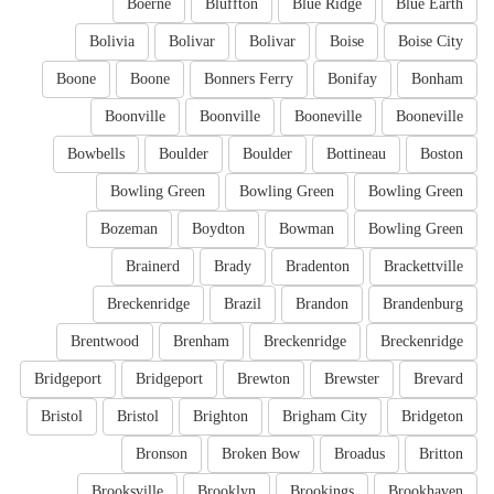
Boerne
Bluffton
Blue Ridge
Blue Earth
Bolivia
Bolivar
Bolivar
Boise
Boise City
Boone
Boone
Bonners Ferry
Bonifay
Bonham
Boonville
Boonville
Booneville
Booneville
Bowbells
Boulder
Boulder
Bottineau
Boston
Bowling Green
Bowling Green
Bowling Green
Bozeman
Boydton
Bowman
Bowling Green
Brainerd
Brady
Bradenton
Brackettville
Breckenridge
Brazil
Brandon
Brandenburg
Brentwood
Brenham
Breckenridge
Breckenridge
Bridgeport
Bridgeport
Brewton
Brewster
Brevard
Bristol
Bristol
Brighton
Brigham City
Bridgeton
Bronson
Broken Bow
Broadus
Britton
Brooksville
Brooklyn
Brookings
Brookhaven