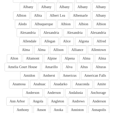
Albany
Albany
Albany
Albany
Albany
Albion
Albia
Albert Lea
Albemarle
Albany
Aledo
Albuquerque
Albion
Albion
Albion
Alexandria
Alexandria
Alexandria
Alexandria
Allendale
Allegan
Alice
Algona
Alfred
Alma
Alma
Allison
Alliance
Allentown
Alton
Altamont
Alpine
Alpena
Alma
Alma
Amelia Court House
Amarillo
Alva
Altus
Alturas
Amidon
Amherst
Americus
American Falls
Anamosa
Anahuac
Anadarko
Anaconda
Amite
Anderson
Anderson
Andalusia
Anchorage
Ann Arbor
Angola
Angleton
Andrews
Anderson
Anthony
Anson
Anoka
Anniston
Annapolis