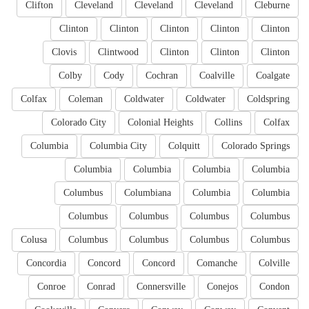
Clifton
Cleveland
Cleveland
Cleveland
Cleburne
Clinton
Clinton
Clinton
Clinton
Clinton
Clovis
Clintwood
Clinton
Clinton
Clinton
Colby
Cody
Cochran
Coalville
Coalgate
Colfax
Coleman
Coldwater
Coldwater
Coldspring
Colorado City
Colonial Heights
Collins
Colfax
Columbia
Columbia City
Colquitt
Colorado Springs
Columbia
Columbia
Columbia
Columbia
Columbus
Columbiana
Columbia
Columbia
Columbus
Columbus
Columbus
Columbus
Colusa
Columbus
Columbus
Columbus
Columbus
Concordia
Concord
Concord
Comanche
Colville
Conroe
Conrad
Connersville
Conejos
Condon