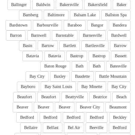
Ballinger
Baldwin
Bakersville
Bakersfield
Baker
Bamberg
Baltimore
Balsam Lake
Ballston Spa
Bardstown
Barbourville
Baraboo
Bangor
Bandera
Barron
Barnwell
Barnstable
Barnesville
Bardwell
Basin
Bartow
Bartlett
Bartlesville
Barrow
Batavia
Batavia
Bastrop
Bastrop
Bassett
Baton Rouge
Bath
Bath
Batesville
Bay City
Baxley
Baudette
Battle Mountain
Bayboro
Bay Saint Louis
Bay Minette
Bay City
Beaufort
Beaufort
Beattyville
Beatrice
Beach
Beaver
Beaver
Beaver
Beaver City
Beaumont
Bedford
Bedford
Bedford
Bedford
Beckley
Bellaire
Belfast
Bel Air
Beeville
Bedford