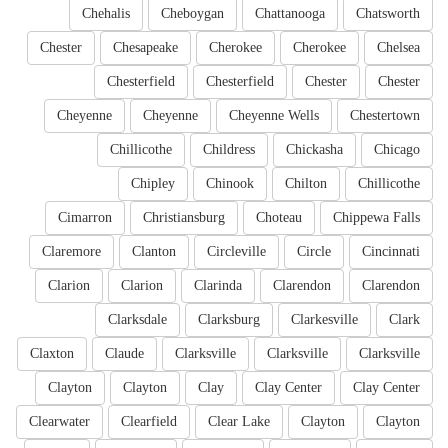
Chehalis
Cheboygan
Chattanooga
Chatsworth
Chester
Chesapeake
Cherokee
Cherokee
Chelsea
Chesterfield
Chesterfield
Chester
Chester
Cheyenne
Cheyenne
Cheyenne Wells
Chestertown
Chillicothe
Childress
Chickasha
Chicago
Chipley
Chinook
Chilton
Chillicothe
Cimarron
Christiansburg
Choteau
Chippewa Falls
Claremore
Clanton
Circleville
Circle
Cincinnati
Clarion
Clarion
Clarinda
Clarendon
Clarendon
Clarksdale
Clarksburg
Clarkesville
Clark
Claxton
Claude
Clarksville
Clarksville
Clarksville
Clayton
Clayton
Clay
Clay Center
Clay Center
Clearwater
Clearfield
Clear Lake
Clayton
Clayton