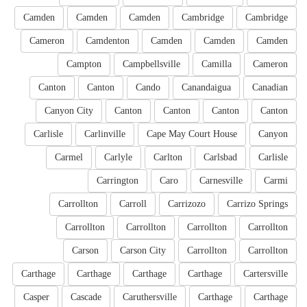
Camden
Camden
Camden
Cambridge
Cambridge
Cameron
Camdenton
Camden
Camden
Camden
Campton
Campbellsville
Camilla
Cameron
Canton
Canton
Cando
Canandaigua
Canadian
Canyon City
Canton
Canton
Canton
Canton
Carlisle
Carlinville
Cape May Court House
Canyon
Carmel
Carlyle
Carlton
Carlsbad
Carlisle
Carrington
Caro
Carnesville
Carmi
Carrollton
Carroll
Carrizozo
Carrizo Springs
Carrollton
Carrollton
Carrollton
Carrollton
Carson
Carson City
Carrollton
Carrollton
Carthage
Carthage
Carthage
Carthage
Cartersville
Casper
Cascade
Caruthersville
Carthage
Carthage