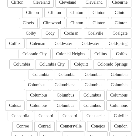
Clifton
Cleveland
Cleveland
Cleveland
Cleburne
Clinton
Clinton
Clinton
Clinton
Clinton
Clovis
Clintwood
Clinton
Clinton
Clinton
Colby
Cody
Cochran
Coalville
Coalgate
Colfax
Coleman
Coldwater
Coldwater
Coldspring
Colorado City
Colonial Heights
Collins
Colfax
Columbia
Columbia City
Colquitt
Colorado Springs
Columbia
Columbia
Columbia
Columbia
Columbus
Columbiana
Columbia
Columbia
Columbus
Columbus
Columbus
Columbus
Colusa
Columbus
Columbus
Columbus
Columbus
Concordia
Concord
Concord
Comanche
Colville
Conroe
Conrad
Connersville
Conejos
Condon