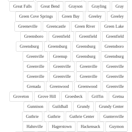
Great Falls
Great Bend
Grayson
Grayling
Gray
Green Cove Springs
Green Bay
Greeley
Greeley
Greeneville
Greencastle
Green River
Green Lake
Greensboro
Greenfield
Greenfield
Greenfield
Greensburg
Greensburg
Greensburg
Greensboro
Greenville
Greenup
Greensburg
Greensburg
Greenville
Greenville
Greenville
Greenville
Greenville
Greenville
Greenville
Greenville
Grenada
Greenwood
Greenwood
Greenville
Groveton
Grove Hill
Groesbeck
Griffin
Gretna
Gunnison
Guildhall
Grundy
Grundy Center
Guthrie
Guthrie
Guthrie Center
Guntersville
Hahnville
Hagerstown
Hackensack
Guymon