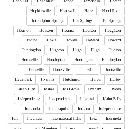
Honolulu
Honesdale
Hondo
Homerville
Homer
Hopkinsville
Hopewell
Hope
Hood River
Hot Sulphur Springs
Hot Springs
Hot Springs
Houston
Houston
Houma
Houlton
Houghton
Hudson
Hoxie
Howell
Howard
Howard
Huntingdon
Hugoton
Hugo
Hugo
Hudson
Huntsville
Huntington
Huntington
Huntingdon
Huntsville
Huntsville
Huntsville
Huntsville
Hyde Park
Hyannis
Hutchinson
Huron
Hurley
Idaho City
Idabel
Ida Grove
Hysham
Hyden
Independence
Independence
Imperial
Idaho Falls
Indianola
Indianapolis
Indiana
Independence
Iola
Inverness
International Falls
Inez
Indianola
Ironton
Iron Mountain
Ipswich
Iowa City
Ionia