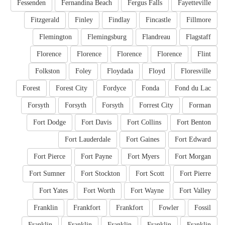
Fessenden
Fernandina Beach
Fergus Falls
Fayetteville
Fitzgerald
Finley
Findlay
Fincastle
Fillmore
Flemington
Flemingsburg
Flandreau
Flagstaff
Florence
Florence
Florence
Florence
Flint
Folkston
Foley
Floydada
Floyd
Floresville
Forest
Forest City
Fordyce
Fonda
Fond du Lac
Forsyth
Forsyth
Forsyth
Forrest City
Forman
Fort Dodge
Fort Davis
Fort Collins
Fort Benton
Fort Lauderdale
Fort Gaines
Fort Edward
Fort Pierce
Fort Payne
Fort Myers
Fort Morgan
Fort Sumner
Fort Stockton
Fort Scott
Fort Pierre
Fort Yates
Fort Worth
Fort Wayne
Fort Valley
Franklin
Frankfort
Frankfort
Fowler
Fossil
Franklin
Franklin
Franklin
Franklin
Franklin