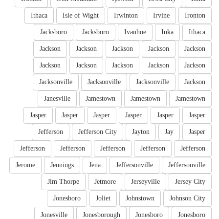
Ithaca
Isle of Wight
Irwinton
Irvine
Ironton
Jacksboro
Jacksboro
Ivanhoe
Iuka
Ithaca
Jackson
Jackson
Jackson
Jackson
Jackson
Jackson
Jackson
Jackson
Jackson
Jackson
Jacksonville
Jacksonville
Jacksonville
Jackson
Janesville
Jamestown
Jamestown
Jamestown
Jasper
Jasper
Jasper
Jasper
Jasper
Jasper
Jefferson
Jefferson City
Jayton
Jay
Jasper
Jefferson
Jefferson
Jefferson
Jefferson
Jefferson
Jerome
Jennings
Jena
Jeffersonville
Jeffersonville
Jim Thorpe
Jetmore
Jerseyville
Jersey City
Jonesboro
Joliet
Johnstown
Johnson City
Jonesville
Jonesborough
Jonesboro
Jonesboro