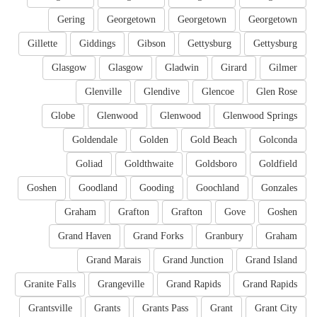
Gering
Georgetown
Georgetown
Georgetown
Gillette
Giddings
Gibson
Gettysburg
Gettysburg
Glasgow
Glasgow
Gladwin
Girard
Gilmer
Glenville
Glendive
Glencoe
Glen Rose
Globe
Glenwood
Glenwood
Glenwood Springs
Goldendale
Golden
Gold Beach
Golconda
Goliad
Goldthwaite
Goldsboro
Goldfield
Goshen
Goodland
Gooding
Goochland
Gonzales
Graham
Grafton
Grafton
Gove
Goshen
Grand Haven
Grand Forks
Granbury
Graham
Grand Marais
Grand Junction
Grand Island
Granite Falls
Grangeville
Grand Rapids
Grand Rapids
Grantsville
Grants
Grants Pass
Grant
Grant City