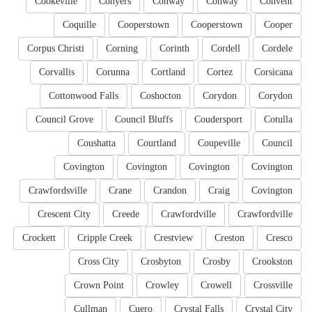
Cookeville
Conyers
Conway
Conway
Convent
Coquille
Cooperstown
Cooperstown
Cooper
Corpus Christi
Corning
Corinth
Cordell
Cordele
Corvallis
Corunna
Cortland
Cortez
Corsicana
Cottonwood Falls
Coshocton
Corydon
Corydon
Council Grove
Council Bluffs
Coudersport
Cotulla
Coushatta
Courtland
Coupeville
Council
Covington
Covington
Covington
Covington
Crawfordsville
Crane
Crandon
Craig
Covington
Crescent City
Creede
Crawfordville
Crawfordville
Crockett
Cripple Creek
Crestview
Creston
Cresco
Cross City
Crosbyton
Crosby
Crookston
Crown Point
Crowley
Crowell
Crossville
Cullman
Cuero
Crystal Falls
Crystal City