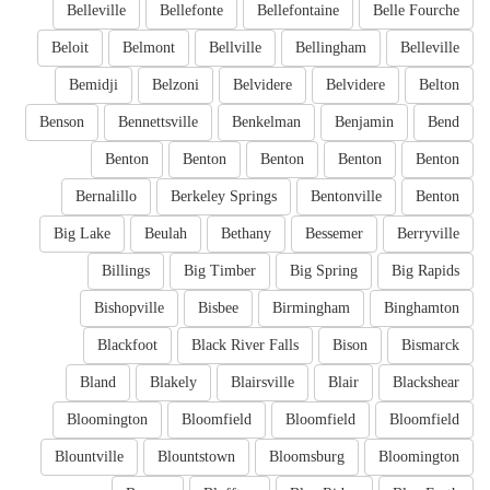
Belleville
Bellefonte
Bellefontaine
Belle Fourche
Beloit
Belmont
Bellville
Bellingham
Belleville
Bemidji
Belzoni
Belvidere
Belvidere
Belton
Benson
Bennettsville
Benkelman
Benjamin
Bend
Benton
Benton
Benton
Benton
Benton
Bernalillo
Berkeley Springs
Bentonville
Benton
Big Lake
Beulah
Bethany
Bessemer
Berryville
Billings
Big Timber
Big Spring
Big Rapids
Bishopville
Bisbee
Birmingham
Binghamton
Blackfoot
Black River Falls
Bison
Bismarck
Bland
Blakely
Blairsville
Blair
Blackshear
Bloomington
Bloomfield
Bloomfield
Bloomfield
Blountville
Blountstown
Bloomsburg
Bloomington