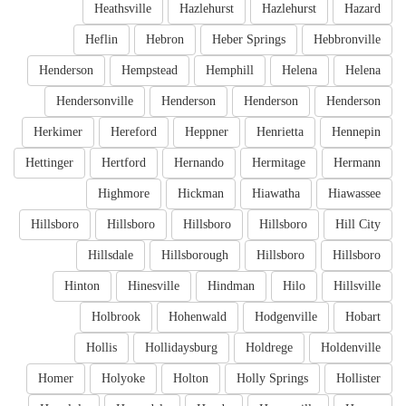
Heathsville
Hazlehurst
Hazlehurst
Hazard
Heflin
Hebron
Heber Springs
Hebbronville
Henderson
Hempstead
Hemphill
Helena
Helena
Hendersonville
Henderson
Henderson
Henderson
Herkimer
Hereford
Heppner
Henrietta
Hennepin
Hettinger
Hertford
Hernando
Hermitage
Hermann
Highmore
Hickman
Hiawatha
Hiawassee
Hillsboro
Hillsboro
Hillsboro
Hillsboro
Hill City
Hillsdale
Hillsborough
Hillsboro
Hillsboro
Hinton
Hinesville
Hindman
Hilo
Hillsville
Holbrook
Hohenwald
Hodgenville
Hobart
Hollis
Hollidaysburg
Holdrege
Holdenville
Homer
Holyoke
Holton
Holly Springs
Hollister