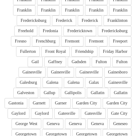
Franklin
Franklin
Franklin
Franklin
Franklin
Fredericksburg
Frederick
Frederick
Franklinton
Freehold
Fredonia
Fredericktown
Fredericksburg
Fresno
Frenchburg
Fremont
Fremont
Freeport
Fullerton
Front Royal
Friendship
Friday Harbor
Gail
Gaffney
Gadsden
Fulton
Fulton
Gainesville
Gainesville
Gainesville
Gainesboro
Galesburg
Galena
Galena
Galax
Gainesville
Galveston
Gallup
Gallipolis
Gallatin
Gallatin
Gastonia
Garnett
Garner
Garden City
Garden City
Gaylord
Gaylord
Gatesville
Gatesville
Gate City
George West
Geneva
Geneva
Geneva
Geneseo
Georgetown
Georgetown
Georgetown
Georgetown