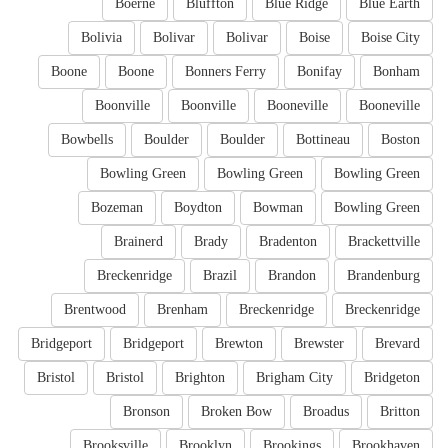
Boerne
Bluffton
Blue Ridge
Blue Earth
Bolivia
Bolivar
Bolivar
Boise
Boise City
Boone
Boone
Bonners Ferry
Bonifay
Bonham
Boonville
Boonville
Booneville
Booneville
Bowbells
Boulder
Boulder
Bottineau
Boston
Bowling Green
Bowling Green
Bowling Green
Bozeman
Boydton
Bowman
Bowling Green
Brainerd
Brady
Bradenton
Brackettville
Breckenridge
Brazil
Brandon
Brandenburg
Brentwood
Brenham
Breckenridge
Breckenridge
Bridgeport
Bridgeport
Brewton
Brewster
Brevard
Bristol
Bristol
Brighton
Brigham City
Bridgeton
Bronson
Broken Bow
Broadus
Britton
Brooksville
Brooklyn
Brookings
Brookhaven