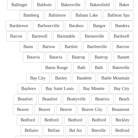
Ballinger
Baldwin
Bakersville
Bakersfield
Baker
Bamberg
Baltimore
Balsam Lake
Ballston Spa
Bardstown
Barbourville
Baraboo
Bangor
Bandera
Barron
Barnwell
Barnstable
Barnesville
Bardwell
Basin
Bartow
Bartlett
Bartlesville
Barrow
Batavia
Batavia
Bastrop
Bastrop
Bassett
Baton Rouge
Bath
Bath
Batesville
Bay City
Baxley
Baudette
Battle Mountain
Bayboro
Bay Saint Louis
Bay Minette
Bay City
Beaufort
Beaufort
Beattyville
Beatrice
Beach
Beaver
Beaver
Beaver
Beaver City
Beaumont
Bedford
Bedford
Bedford
Bedford
Beckley
Bellaire
Belfast
Bel Air
Beeville
Bedford