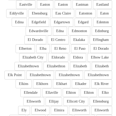
Eastville
Easton
Easton
Eastman
Eastland
Eddyville
Ebensburg
Eau Claire
Eatonton
Eaton
Edina
Edgefield
Edgartown
Edgard
Edenton
Edwardsville
Edna
Edmonton
Edinburg
El Dorado
El Centro
Ekalaka
Effingham
Elberton
Elba
El Reno
El Paso
El Dorado
Elizabeth City
Eldorado
Eldora
Elbow Lake
Elizabethtown
Elizabethton
Elizabeth
Elizabeth
Elk Point
Elizabethtown
Elizabethtown
Elizabethtown
Elkins
Elkhorn
Elkhart
Elkader
Elk River
Ellendale
Ellaville
Elkton
Elkton
Elko
Ellsworth
Ellijay
Ellicott City
Ellensburg
Ely
Elwood
Elmira
Ellsworth
Ellsworth