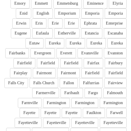
Emory
Emmett
Emmetsburg
Eminence
Elyria
Enid
English
Emporium
Emporia
Emporia
Erwin
Erin
Erie
Erie
Ephrata
Enterprise
Eugene
Eufaula
Estherville
Estancia
Escanaba
Eutaw
Eureka
Eureka
Eureka
Eureka
Fairbanks
Evergreen
Everett
Evansville
Evanston
Fairfield
Fairfield
Fairfield
Fairfax
Fairbury
Fairplay
Fairmont
Fairmont
Fairfield
Fairfield
Falls City
Falls Church
Fallon
Falfurrias
Fairview
Farmerville
Faribault
Fargo
Falmouth
Farmville
Farmington
Farmington
Farmington
Fayette
Fayette
Fayette
Faulkton
Farwell
Fayetteville
Fayetteville
Fayetteville
Fayetteville