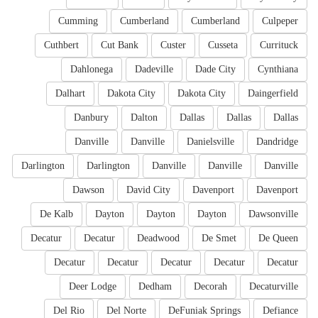
Cumming
Cumberland
Cumberland
Culpeper
Cuthbert
Cut Bank
Custer
Cusseta
Currituck
Dahlonega
Dadeville
Dade City
Cynthiana
Dalhart
Dakota City
Dakota City
Daingerfield
Danbury
Dalton
Dallas
Dallas
Dallas
Danville
Danville
Danielsville
Dandridge
Darlington
Darlington
Danville
Danville
Danville
Dawson
David City
Davenport
Davenport
De Kalb
Dayton
Dayton
Dayton
Dawsonville
Decatur
Decatur
Deadwood
De Smet
De Queen
Decatur
Decatur
Decatur
Decatur
Decatur
Deer Lodge
Dedham
Decorah
Decaturville
Del Rio
Del Norte
DeFuniak Springs
Defiance