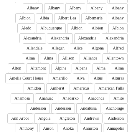
Albany
Albany
Albany
Albany
Albany
Albion
Albia
Albert Lea
Albemarle
Albany
Aledo
Albuquerque
Albion
Albion
Albion
Alexandria
Alexandria
Alexandria
Alexandria
Allendale
Allegan
Alice
Algona
Alfred
Alma
Alma
Allison
Alliance
Allentown
Alton
Altamont
Alpine
Alpena
Alma
Alma
Amelia Court House
Amarillo
Alva
Altus
Alturas
Amidon
Amherst
Americus
American Falls
Anamosa
Anahuac
Anadarko
Anaconda
Amite
Anderson
Anderson
Andalusia
Anchorage
Ann Arbor
Angola
Angleton
Andrews
Anderson
Anthony
Anson
Anoka
Anniston
Annapolis