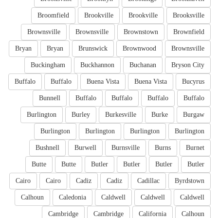
Broomfield
Brookville
Brookville
Brooksville
Brownsville
Brownsville
Brownstown
Brownfield
Bryan
Bryan
Brunswick
Brownwood
Brownsville
Buckingham
Buckhannon
Buchanan
Bryson City
Buffalo
Buffalo
Buena Vista
Buena Vista
Bucyrus
Bunnell
Buffalo
Buffalo
Buffalo
Buffalo
Burlington
Burley
Burkesville
Burke
Burgaw
Burlington
Burlington
Burlington
Burlington
Bushnell
Burwell
Burnsville
Burns
Burnet
Butte
Butte
Butler
Butler
Butler
Butler
Cairo
Cairo
Cadiz
Cadiz
Cadillac
Byrdstown
Calhoun
Caledonia
Caldwell
Caldwell
Caldwell
Cambridge
Cambridge
California
Calhoun