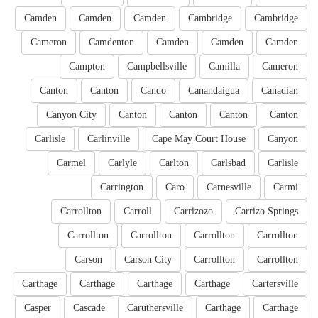
Camden
Camden
Camden
Cambridge
Cambridge
Cameron
Camdenton
Camden
Camden
Camden
Campton
Campbellsville
Camilla
Cameron
Canton
Canton
Cando
Canandaigua
Canadian
Canyon City
Canton
Canton
Canton
Canton
Carlisle
Carlinville
Cape May Court House
Canyon
Carmel
Carlyle
Carlton
Carlsbad
Carlisle
Carrington
Caro
Carnesville
Carmi
Carrollton
Carroll
Carrizozo
Carrizo Springs
Carrollton
Carrollton
Carrollton
Carrollton
Carson
Carson City
Carrollton
Carrollton
Carthage
Carthage
Carthage
Carthage
Cartersville
Casper
Cascade
Caruthersville
Carthage
Carthage