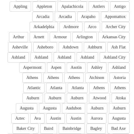
Appling
Appleton
Apalachicola
Antlers
Antigo
Arcadia
Arcadia
Arapaho
Appomattox
Arkadelphia
Ardmore
Arco
Archer City
Arthur
Arnett
Armour
Arlington
Arkansas City
Asheville
Asheboro
Ashdown
Ashburn
Ash Flat
Ashland
Ashland
Ashland
Ashland
Ashland City
Aspermont
Aspen
Asotin
Ashley
Ashland
Athens
Athens
Athens
Atchison
Astoria
Atlantic
Atlanta
Atlanta
Athens
Athens
Auburn
Auburn
Auburn
Atwood
Atoka
Augusta
Augusta
Audubon
Auburn
Auburn
Aztec
Ava
Austin
Austin
Aurora
Augusta
Baker City
Baird
Bainbridge
Bagley
Bad Axe