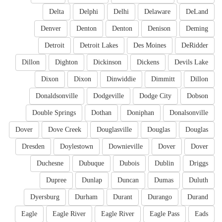
Delta
Delphi
Delhi
Delaware
DeLand
Denver
Denton
Denton
Denison
Deming
Detroit
Detroit Lakes
Des Moines
DeRidder
Dillon
Dighton
Dickinson
Dickens
Devils Lake
Dixon
Dixon
Dinwiddie
Dimmitt
Dillon
Donaldsonville
Dodgeville
Dodge City
Dobson
Double Springs
Dothan
Doniphan
Donalsonville
Dover
Dove Creek
Douglasville
Douglas
Douglas
Dresden
Doylestown
Downieville
Dover
Dover
Duchesne
Dubuque
Dubois
Dublin
Driggs
Dupree
Dunlap
Duncan
Dumas
Duluth
Dyersburg
Durham
Durant
Durango
Durand
Eagle
Eagle River
Eagle River
Eagle Pass
Eads