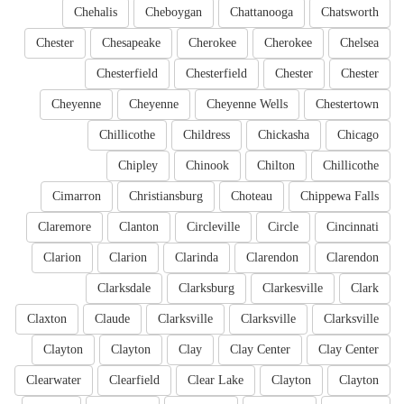
Chehalis
Cheboygan
Chattanooga
Chatsworth
Chester
Chesapeake
Cherokee
Cherokee
Chelsea
Chesterfield
Chesterfield
Chester
Chester
Cheyenne
Cheyenne
Cheyenne Wells
Chestertown
Chillicothe
Childress
Chickasha
Chicago
Chipley
Chinook
Chilton
Chillicothe
Cimarron
Christiansburg
Choteau
Chippewa Falls
Claremore
Clanton
Circleville
Circle
Cincinnati
Clarion
Clarion
Clarinda
Clarendon
Clarendon
Clarksdale
Clarksburg
Clarkesville
Clark
Claxton
Claude
Clarksville
Clarksville
Clarksville
Clayton
Clayton
Clay
Clay Center
Clay Center
Clearwater
Clearfield
Clear Lake
Clayton
Clayton