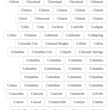
Clifton
Cleveland
Cleveland
Cleveland
Cleburne
Clinton
Clinton
Clinton
Clinton
Clinton
Clovis
Clintwood
Clinton
Clinton
Clinton
Colby
Cody
Cochran
Coalville
Coalgate
Colfax
Coleman
Coldwater
Coldwater
Coldspring
Colorado City
Colonial Heights
Collins
Colfax
Columbia
Columbia City
Colquitt
Colorado Springs
Columbia
Columbia
Columbia
Columbia
Columbus
Columbiana
Columbia
Columbia
Columbus
Columbus
Columbus
Columbus
Colusa
Columbus
Columbus
Columbus
Columbus
Concordia
Concord
Concord
Comanche
Colville
Conroe
Conrad
Connersville
Conejos
Condon