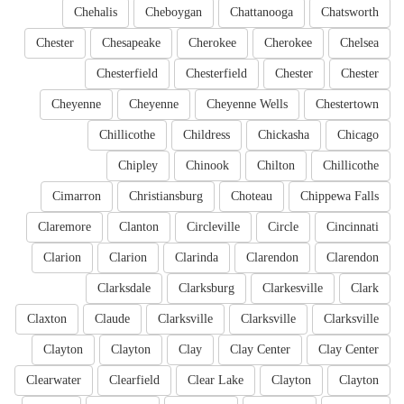
Chehalis
Cheboygan
Chattanooga
Chatsworth
Chester
Chesapeake
Cherokee
Cherokee
Chelsea
Chesterfield
Chesterfield
Chester
Chester
Cheyenne
Cheyenne
Cheyenne Wells
Chestertown
Chillicothe
Childress
Chickasha
Chicago
Chipley
Chinook
Chilton
Chillicothe
Cimarron
Christiansburg
Choteau
Chippewa Falls
Claremore
Clanton
Circleville
Circle
Cincinnati
Clarion
Clarion
Clarinda
Clarendon
Clarendon
Clarksdale
Clarksburg
Clarkesville
Clark
Claxton
Claude
Clarksville
Clarksville
Clarksville
Clayton
Clayton
Clay
Clay Center
Clay Center
Clearwater
Clearfield
Clear Lake
Clayton
Clayton