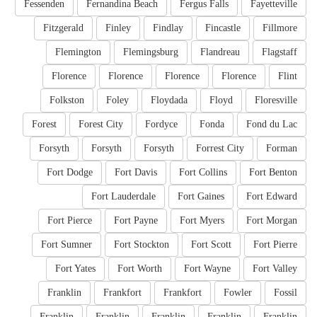
Fessenden
Fernandina Beach
Fergus Falls
Fayetteville
Fitzgerald
Finley
Findlay
Fincastle
Fillmore
Flemington
Flemingsburg
Flandreau
Flagstaff
Florence
Florence
Florence
Florence
Flint
Folkston
Foley
Floydada
Floyd
Floresville
Forest
Forest City
Fordyce
Fonda
Fond du Lac
Forsyth
Forsyth
Forsyth
Forrest City
Forman
Fort Dodge
Fort Davis
Fort Collins
Fort Benton
Fort Lauderdale
Fort Gaines
Fort Edward
Fort Pierce
Fort Payne
Fort Myers
Fort Morgan
Fort Sumner
Fort Stockton
Fort Scott
Fort Pierre
Fort Yates
Fort Worth
Fort Wayne
Fort Valley
Franklin
Frankfort
Frankfort
Fowler
Fossil
Franklin
Franklin
Franklin
Franklin
Franklin