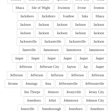
Ithaca
Isle of Wight
Irwinton
Irvine
Ironton
Jacksboro
Jacksboro
Ivanhoe
Iuka
Ithaca
Jackson
Jackson
Jackson
Jackson
Jackson
Jackson
Jackson
Jackson
Jackson
Jackson
Jacksonville
Jacksonville
Jacksonville
Jackson
Janesville
Jamestown
Jamestown
Jamestown
Jasper
Jasper
Jasper
Jasper
Jasper
Jasper
Jefferson
Jefferson City
Jayton
Jay
Jasper
Jefferson
Jefferson
Jefferson
Jefferson
Jefferson
Jerome
Jennings
Jena
Jeffersonville
Jeffersonville
Jim Thorpe
Jetmore
Jerseyville
Jersey City
Jonesboro
Joliet
Johnstown
Johnson City
Jonesville
Jonesborough
Jonesboro
Jonesboro