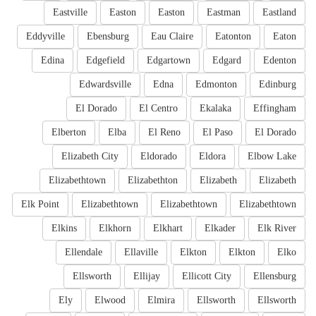
Eastville
Easton
Easton
Eastman
Eastland
Eddyville
Ebensburg
Eau Claire
Eatonton
Eaton
Edina
Edgefield
Edgartown
Edgard
Edenton
Edwardsville
Edna
Edmonton
Edinburg
El Dorado
El Centro
Ekalaka
Effingham
Elberton
Elba
El Reno
El Paso
El Dorado
Elizabeth City
Eldorado
Eldora
Elbow Lake
Elizabethtown
Elizabethton
Elizabeth
Elizabeth
Elk Point
Elizabethtown
Elizabethtown
Elizabethtown
Elkins
Elkhorn
Elkhart
Elkader
Elk River
Ellendale
Ellaville
Elkton
Elkton
Elko
Ellsworth
Ellijay
Ellicott City
Ellensburg
Ely
Elwood
Elmira
Ellsworth
Ellsworth