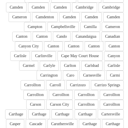
Camden
Camden
Camden
Cambridge
Cambridge
Cameron
Camdenton
Camden
Camden
Camden
Campton
Campbellsville
Camilla
Cameron
Canton
Canton
Cando
Canandaigua
Canadian
Canyon City
Canton
Canton
Canton
Canton
Carlisle
Carlinville
Cape May Court House
Canyon
Carmel
Carlyle
Carlton
Carlsbad
Carlisle
Carrington
Caro
Carnesville
Carmi
Carrollton
Carroll
Carrizozo
Carrizo Springs
Carrollton
Carrollton
Carrollton
Carrollton
Carson
Carson City
Carrollton
Carrollton
Carthage
Carthage
Carthage
Carthage
Cartersville
Casper
Cascade
Caruthersville
Carthage
Carthage