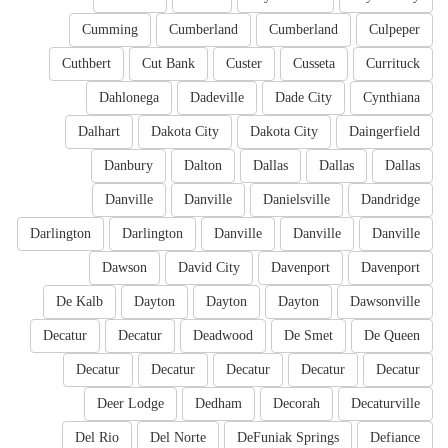
Cumming
Cumberland
Cumberland
Culpeper
Cuthbert
Cut Bank
Custer
Cusseta
Currituck
Dahlonega
Dadeville
Dade City
Cynthiana
Dalhart
Dakota City
Dakota City
Daingerfield
Danbury
Dalton
Dallas
Dallas
Dallas
Danville
Danville
Danielsville
Dandridge
Darlington
Darlington
Danville
Danville
Danville
Dawson
David City
Davenport
Davenport
De Kalb
Dayton
Dayton
Dayton
Dawsonville
Decatur
Decatur
Deadwood
De Smet
De Queen
Decatur
Decatur
Decatur
Decatur
Decatur
Deer Lodge
Dedham
Decorah
Decaturville
Del Rio
Del Norte
DeFuniak Springs
Defiance