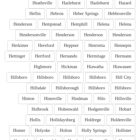
Heathsville
Hazlehurst
Hazlehurst
Hazard
Heflin
Hebron
Heber Springs
Hebbronville
Henderson
Hempstead
Hemphill
Helena
Helena
Hendersonville
Henderson
Henderson
Henderson
Herkimer
Hereford
Heppner
Henrietta
Hennepin
Hettinger
Hertford
Hernando
Hermitage
Hermann
Highmore
Hickman
Hiawatha
Hiawassee
Hillsboro
Hillsboro
Hillsboro
Hillsboro
Hill City
Hillsdale
Hillsborough
Hillsboro
Hillsboro
Hinton
Hinesville
Hindman
Hilo
Hillsville
Holbrook
Hohenwald
Hodgenville
Hobart
Hollis
Hollidaysburg
Holdrege
Holdenville
Homer
Holyoke
Holton
Holly Springs
Hollister