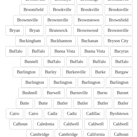
Broomfield
Brookville
Brookville
Brooksville
Brownsville
Brownsville
Brownstown
Brownfield
Bryan
Bryan
Brunswick
Brownwood
Brownsville
Buckingham
Buckhannon
Buchanan
Bryson City
Buffalo
Buffalo
Buena Vista
Buena Vista
Bucyrus
Bunnell
Buffalo
Buffalo
Buffalo
Buffalo
Burlington
Burley
Burkesville
Burke
Burgaw
Burlington
Burlington
Burlington
Burlington
Bushnell
Burwell
Burnsville
Burns
Burnet
Butte
Butte
Butler
Butler
Butler
Butler
Cairo
Cairo
Cadiz
Cadiz
Cadillac
Byrdstown
Calhoun
Caledonia
Caldwell
Caldwell
Caldwell
Cambridge
Cambridge
California
Calhoun