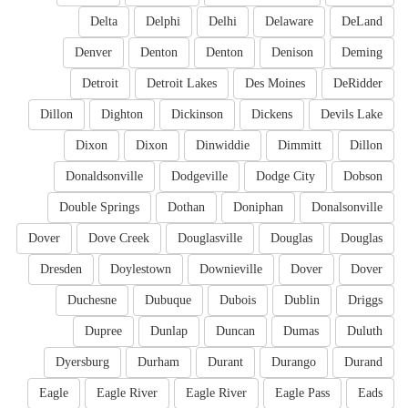
Delta
Delphi
Delhi
Delaware
DeLand
Denver
Denton
Denton
Denison
Deming
Detroit
Detroit Lakes
Des Moines
DeRidder
Dillon
Dighton
Dickinson
Dickens
Devils Lake
Dixon
Dixon
Dinwiddie
Dimmitt
Dillon
Donaldsonville
Dodgeville
Dodge City
Dobson
Double Springs
Dothan
Doniphan
Donalsonville
Dover
Dove Creek
Douglasville
Douglas
Douglas
Dresden
Doylestown
Downieville
Dover
Dover
Duchesne
Dubuque
Dubois
Dublin
Driggs
Dupree
Dunlap
Duncan
Dumas
Duluth
Dyersburg
Durham
Durant
Durango
Durand
Eagle
Eagle River
Eagle River
Eagle Pass
Eads