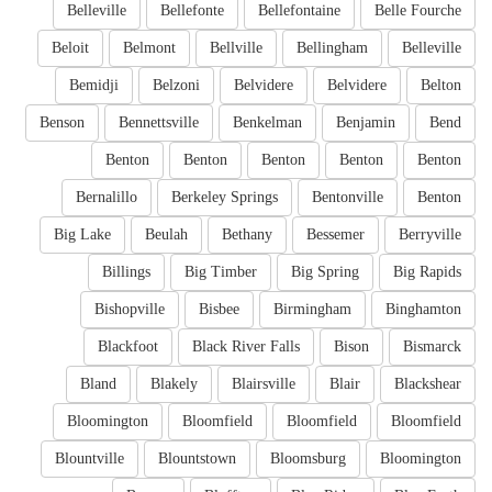
Belleville
Bellefonte
Bellefontaine
Belle Fourche
Beloit
Belmont
Bellville
Bellingham
Belleville
Bemidji
Belzoni
Belvidere
Belvidere
Belton
Benson
Bennettsville
Benkelman
Benjamin
Bend
Benton
Benton
Benton
Benton
Benton
Bernalillo
Berkeley Springs
Bentonville
Benton
Big Lake
Beulah
Bethany
Bessemer
Berryville
Billings
Big Timber
Big Spring
Big Rapids
Bishopville
Bisbee
Birmingham
Binghamton
Blackfoot
Black River Falls
Bison
Bismarck
Bland
Blakely
Blairsville
Blair
Blackshear
Bloomington
Bloomfield
Bloomfield
Bloomfield
Blountville
Blountstown
Bloomsburg
Bloomington