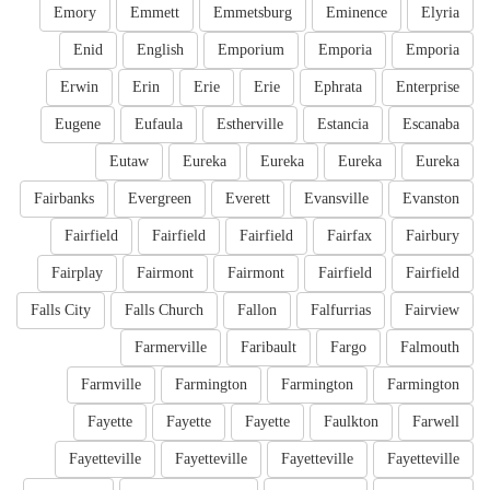
Emory
Emmett
Emmetsburg
Eminence
Elyria
Enid
English
Emporium
Emporia
Emporia
Erwin
Erin
Erie
Erie
Ephrata
Enterprise
Eugene
Eufaula
Estherville
Estancia
Escanaba
Eutaw
Eureka
Eureka
Eureka
Eureka
Fairbanks
Evergreen
Everett
Evansville
Evanston
Fairfield
Fairfield
Fairfield
Fairfax
Fairbury
Fairplay
Fairmont
Fairmont
Fairfield
Fairfield
Falls City
Falls Church
Fallon
Falfurrias
Fairview
Farmerville
Faribault
Fargo
Falmouth
Farmville
Farmington
Farmington
Farmington
Fayette
Fayette
Fayette
Faulkton
Farwell
Fayetteville
Fayetteville
Fayetteville
Fayetteville