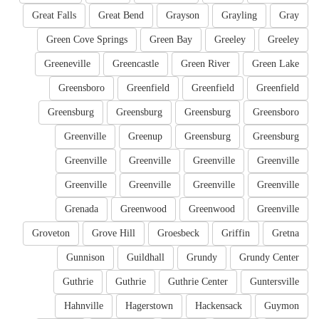
Great Falls
Great Bend
Grayson
Grayling
Gray
Green Cove Springs
Green Bay
Greeley
Greeley
Greeneville
Greencastle
Green River
Green Lake
Greensboro
Greenfield
Greenfield
Greenfield
Greensburg
Greensburg
Greensburg
Greensboro
Greenville
Greenup
Greensburg
Greensburg
Greenville
Greenville
Greenville
Greenville
Greenville
Greenville
Greenville
Greenville
Grenada
Greenwood
Greenwood
Greenville
Groveton
Grove Hill
Groesbeck
Griffin
Gretna
Gunnison
Guildhall
Grundy
Grundy Center
Guthrie
Guthrie
Guthrie Center
Guntersville
Hahnville
Hagerstown
Hackensack
Guymon