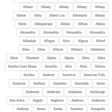
Albany
Albany
Albany
Albany
Albany
Albion
Albia
Albert Lea
Albemarle
Albany
Aledo
Albuquerque
Albion
Albion
Albion
Alexandria
Alexandria
Alexandria
Alexandria
Allendale
Allegan
Alice
Algona
Alfred
Alma
Alma
Allison
Alliance
Allentown
Alton
Altamont
Alpine
Alpena
Alma
Alma
Amelia Court House
Amarillo
Alva
Altus
Alturas
Amidon
Amherst
Americus
American Falls
Anamosa
Anahuac
Anadarko
Anaconda
Amite
Anderson
Anderson
Andalusia
Anchorage
Ann Arbor
Angola
Angleton
Andrews
Anderson
Anthony
Anson
Anoka
Anniston
Annapolis