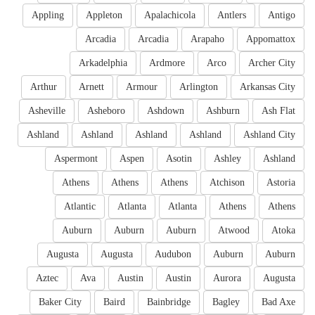
Appling
Appleton
Apalachicola
Antlers
Antigo
Arcadia
Arcadia
Arapaho
Appomattox
Arkadelphia
Ardmore
Arco
Archer City
Arthur
Arnett
Armour
Arlington
Arkansas City
Asheville
Asheboro
Ashdown
Ashburn
Ash Flat
Ashland
Ashland
Ashland
Ashland
Ashland City
Aspermont
Aspen
Asotin
Ashley
Ashland
Athens
Athens
Athens
Atchison
Astoria
Atlantic
Atlanta
Atlanta
Athens
Athens
Auburn
Auburn
Auburn
Atwood
Atoka
Augusta
Augusta
Audubon
Auburn
Auburn
Aztec
Ava
Austin
Austin
Aurora
Augusta
Baker City
Baird
Bainbridge
Bagley
Bad Axe