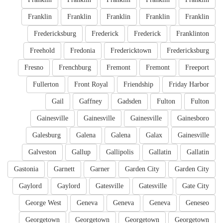
Franklin
Franklin
Franklin
Franklin
Franklin
Fredericksburg
Frederick
Frederick
Franklinton
Freehold
Fredonia
Fredericktown
Fredericksburg
Fresno
Frenchburg
Fremont
Fremont
Freeport
Fullerton
Front Royal
Friendship
Friday Harbor
Gail
Gaffney
Gadsden
Fulton
Fulton
Gainesville
Gainesville
Gainesville
Gainesboro
Galesburg
Galena
Galena
Galax
Gainesville
Galveston
Gallup
Gallipolis
Gallatin
Gallatin
Gastonia
Garnett
Garner
Garden City
Garden City
Gaylord
Gaylord
Gatesville
Gatesville
Gate City
George West
Geneva
Geneva
Geneva
Geneseo
Georgetown
Georgetown
Georgetown
Georgetown