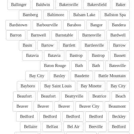
Ballinger
Baldwin
Bakersville
Bakersfield
Baker
Bamberg
Baltimore
Balsam Lake
Ballston Spa
Bardstown
Barbourville
Baraboo
Bangor
Bandera
Barron
Barnwell
Barnstable
Barnesville
Bardwell
Basin
Bartow
Bartlett
Bartlesville
Barrow
Batavia
Batavia
Bastrop
Bastrop
Bassett
Baton Rouge
Bath
Bath
Batesville
Bay City
Baxley
Baudette
Battle Mountain
Bayboro
Bay Saint Louis
Bay Minette
Bay City
Beaufort
Beaufort
Beattyville
Beatrice
Beach
Beaver
Beaver
Beaver
Beaver City
Beaumont
Bedford
Bedford
Bedford
Bedford
Beckley
Bellaire
Belfast
Bel Air
Beeville
Bedford