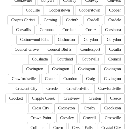
Cookeville
Conyers
Conway
Conway
Convent
Coquille
Cooperstown
Cooperstown
Cooper
Corpus Christi
Corning
Corinth
Cordell
Cordele
Corvallis
Corunna
Cortland
Cortez
Corsicana
Cottonwood Falls
Coshocton
Corydon
Corydon
Council Grove
Council Bluffs
Coudersport
Cotulla
Coushatta
Courtland
Coupeville
Council
Covington
Covington
Covington
Covington
Crawfordsville
Crane
Crandon
Craig
Covington
Crescent City
Creede
Crawfordville
Crawfordville
Crockett
Cripple Creek
Crestview
Creston
Cresco
Cross City
Crosbyton
Crosby
Crookston
Crown Point
Crowley
Crowell
Crossville
Cullman
Cuero
Crystal Falls
Crystal City