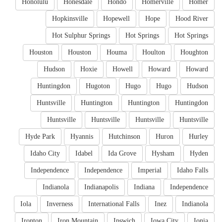
Honolulu
Honesdale
Hondo
Homerville
Homer
Hopkinsville
Hopewell
Hope
Hood River
Hot Sulphur Springs
Hot Springs
Hot Springs
Houston
Houston
Houma
Houlton
Houghton
Hudson
Hoxie
Howell
Howard
Howard
Huntingdon
Hugoton
Hugo
Hugo
Hudson
Huntsville
Huntington
Huntington
Huntingdon
Huntsville
Huntsville
Huntsville
Huntsville
Hyde Park
Hyannis
Hutchinson
Huron
Hurley
Idaho City
Idabel
Ida Grove
Hysham
Hyden
Independence
Independence
Imperial
Idaho Falls
Indianola
Indianapolis
Indiana
Independence
Iola
Inverness
International Falls
Inez
Indianola
Ironton
Iron Mountain
Ipswich
Iowa City
Ionia