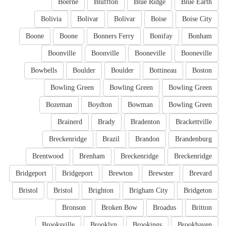
Boerne
Bluffton
Blue Ridge
Blue Earth
Bolivia
Bolivar
Bolivar
Boise
Boise City
Boone
Boone
Bonners Ferry
Bonifay
Bonham
Boonville
Boonville
Booneville
Booneville
Bowbells
Boulder
Boulder
Bottineau
Boston
Bowling Green
Bowling Green
Bowling Green
Bozeman
Boydton
Bowman
Bowling Green
Brainerd
Brady
Bradenton
Brackettville
Breckenridge
Brazil
Brandon
Brandenburg
Brentwood
Brenham
Breckenridge
Breckenridge
Bridgeport
Bridgeport
Brewton
Brewster
Brevard
Bristol
Bristol
Brighton
Brigham City
Bridgeton
Bronson
Broken Bow
Broadus
Britton
Brooksville
Brooklyn
Brookings
Brookhaven