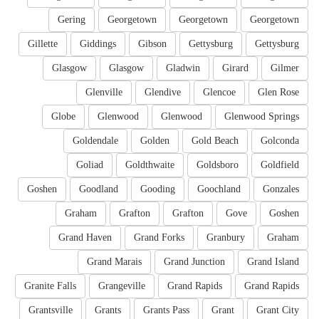
Gering
Georgetown
Georgetown
Georgetown
Gillette
Giddings
Gibson
Gettysburg
Gettysburg
Glasgow
Glasgow
Gladwin
Girard
Gilmer
Glenville
Glendive
Glencoe
Glen Rose
Globe
Glenwood
Glenwood
Glenwood Springs
Goldendale
Golden
Gold Beach
Golconda
Goliad
Goldthwaite
Goldsboro
Goldfield
Goshen
Goodland
Gooding
Goochland
Gonzales
Graham
Grafton
Grafton
Gove
Goshen
Grand Haven
Grand Forks
Granbury
Graham
Grand Marais
Grand Junction
Grand Island
Granite Falls
Grangeville
Grand Rapids
Grand Rapids
Grantsville
Grants
Grants Pass
Grant
Grant City