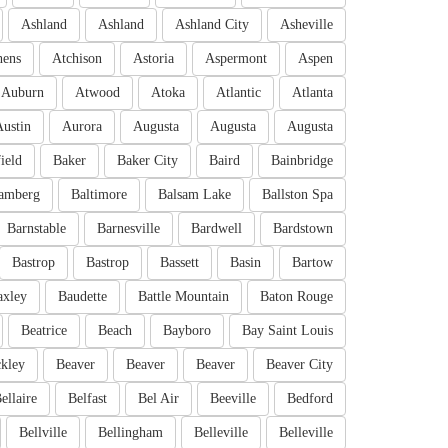
Ashland
Ashland
Ashland City
Asheville
hens
Atchison
Astoria
Aspermont
Aspen
Auburn
Atwood
Atoka
Atlantic
Atlanta
Austin
Aurora
Augusta
Augusta
Augusta
ield
Baker
Baker City
Baird
Bainbridge
amberg
Baltimore
Balsam Lake
Ballston Spa
Barnstable
Barnesville
Bardwell
Bardstown
Bastrop
Bastrop
Bassett
Basin
Bartow
axley
Baudette
Battle Mountain
Baton Rouge
Beatrice
Beach
Bayboro
Bay Saint Louis
kley
Beaver
Beaver
Beaver
Beaver City
ellaire
Belfast
Bel Air
Beeville
Bedford
Bellville
Bellingham
Belleville
Belleville