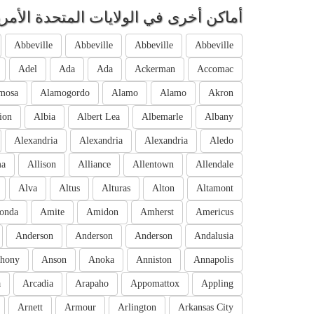
أماكن أخرى في الولايات المتحدة الأمري
Abbeville
Abbeville
Abbeville
Abbeville
Adel
Ada
Ada
Ackerman
Accomac
mosa
Alamogordo
Alamo
Alamo
Akron
ion
Albia
Albert Lea
Albemarle
Albany
Alexandria
Alexandria
Alexandria
Aledo
ma
Allison
Alliance
Allentown
Allendale
Alva
Altus
Alturas
Alton
Altamont
onda
Amite
Amidon
Amherst
Americus
Anderson
Anderson
Anderson
Andalusia
hony
Anson
Anoka
Anniston
Annapolis
a
Arcadia
Arapaho
Appomattox
Appling
Arnett
Armour
Arlington
Arkansas City