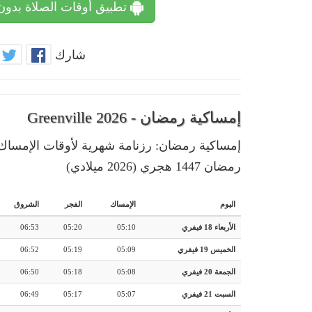
تطبيق أوقات الصلاة بدون
شارك
إمساكية رمضان - Greenville 2026
رمضان 1447 هجري (2026 ميلادي)
اليوم
الإمساك
الفجر
الشروق
الأربعاء 18 فيفري
05:10
05:20
06:53
الخميس 19 فيفري
05:09
05:19
06:52
الجمعة 20 فيفري
05:08
05:18
06:50
السبت 21 فيفري
05:07
05:17
06:49