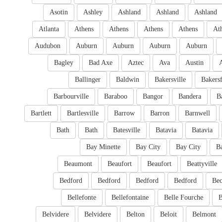
Asotin
Ashley
Ashland
Ashland
Ashland
Atlanta
Athens
Athens
Athens
Athens
At
Audubon
Auburn
Auburn
Auburn
Auburn
Bagley
Bad Axe
Aztec
Ava
Austin
Ballinger
Baldwin
Bakersville
Bakersf
Barbourville
Baraboo
Bangor
Bandera
B
Bartlett
Bartlesville
Barrow
Barron
Barnwell
Bath
Bath
Batesville
Batavia
Batavia
Bay Minette
Bay City
Bay City
B
Beaumont
Beaufort
Beaufort
Beattyville
Bedford
Bedford
Bedford
Bedford
Bec
Bellefonte
Bellefontaine
Belle Fourche
B
Belvidere
Belvidere
Belton
Beloit
Belmont