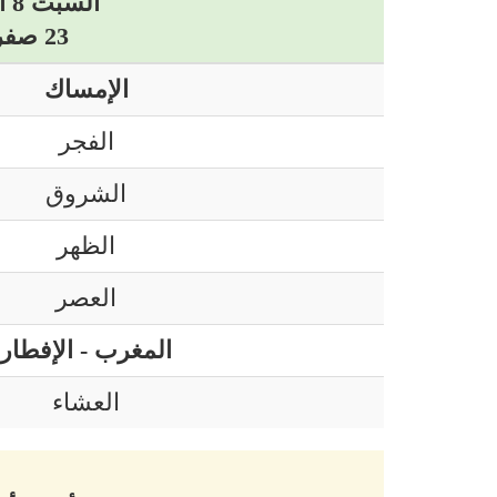
السبت 8 أوت 2026 ميلادي
23 صفر 1448 هجري
الإمساك
الفجر
الشروق
الظهر
العصر
المغرب - الإفطار
العشاء