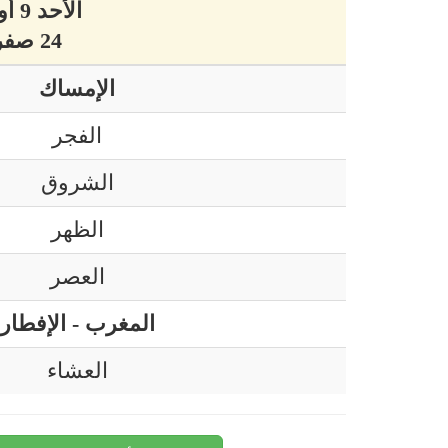
الأحد 9 أوت 2026 ميلادي
24 صفر 1448 هجري
الإمساك
الفجر
الشروق
الظهر
العصر
المغرب - الإفطار
العشاء