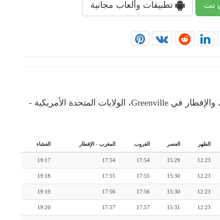
 نت
تطبيقات وألعاب مجانية
إمساكية رمضان: رزنامة شهرية لأوقات الإمساك والإفطار في Greenville، الولايات المتحدة الأمريكية -
الظهر
العصر
الغروب
المغرب
-
الإفطار
العشاء
19:17
17:54
17:54
15:29
12:23
19:18
17:55
17:55
15:30
12:23
19:19
17:56
17:56
15:30
12:23
19:20
17:57
17:57
15:31
12:23