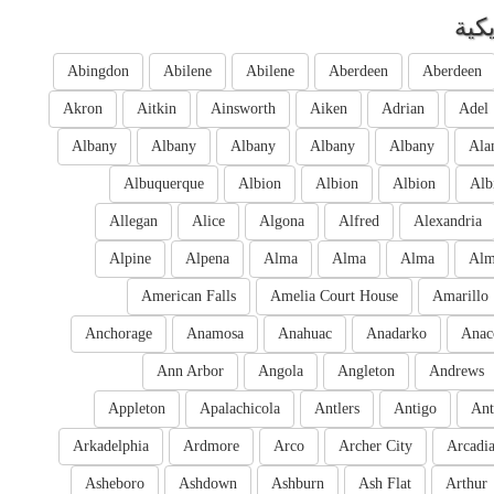
كية
Abingdon
Abilene
Abilene
Aberdeen
Aberdeen
Akron
Aitkin
Ainsworth
Aiken
Adrian
Adel
Albany
Albany
Albany
Albany
Albany
Ala
Albuquerque
Albion
Albion
Albion
Alb
Allegan
Alice
Algona
Alfred
Alexandria
Alpine
Alpena
Alma
Alma
Alma
Al
American Falls
Amelia Court House
Amarillo
Anchorage
Anamosa
Anahuac
Anadarko
Anac
Ann Arbor
Angola
Angleton
Andrews
Appleton
Apalachicola
Antlers
Antigo
Ant
Arkadelphia
Ardmore
Arco
Archer City
Arcadi
Asheboro
Ashdown
Ashburn
Ash Flat
Arthur