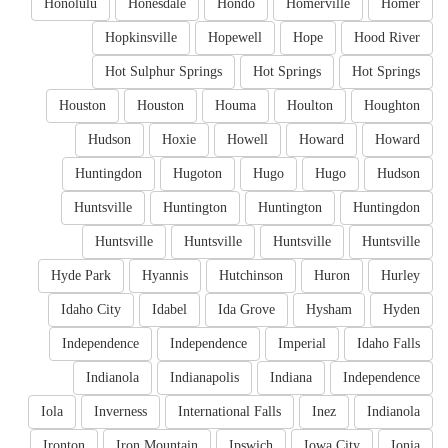
Honolulu
Honesdale
Hondo
Homerville
Homer
Hopkinsville
Hopewell
Hope
Hood River
Hot Sulphur Springs
Hot Springs
Hot Springs
Houston
Houston
Houma
Houlton
Houghton
Hudson
Hoxie
Howell
Howard
Howard
Huntingdon
Hugoton
Hugo
Hugo
Hudson
Huntsville
Huntington
Huntington
Huntingdon
Huntsville
Huntsville
Huntsville
Huntsville
Hyde Park
Hyannis
Hutchinson
Huron
Hurley
Idaho City
Idabel
Ida Grove
Hysham
Hyden
Independence
Independence
Imperial
Idaho Falls
Indianola
Indianapolis
Indiana
Independence
Iola
Inverness
International Falls
Inez
Indianola
Ironton
Iron Mountain
Ipswich
Iowa City
Ionia