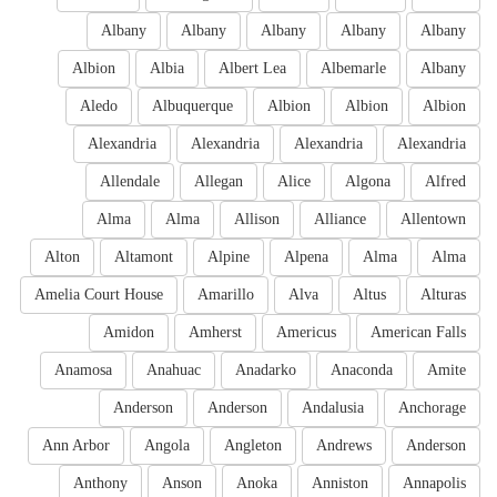
Albany
Albany
Albany
Albany
Albany
Albion
Albia
Albert Lea
Albemarle
Albany
Aledo
Albuquerque
Albion
Albion
Albion
Alexandria
Alexandria
Alexandria
Alexandria
Allendale
Allegan
Alice
Algona
Alfred
Alma
Alma
Allison
Alliance
Allentown
Alton
Altamont
Alpine
Alpena
Alma
Alma
Amelia Court House
Amarillo
Alva
Altus
Alturas
Amidon
Amherst
Americus
American Falls
Anamosa
Anahuac
Anadarko
Anaconda
Amite
Anderson
Anderson
Andalusia
Anchorage
Ann Arbor
Angola
Angleton
Andrews
Anderson
Anthony
Anson
Anoka
Anniston
Annapolis