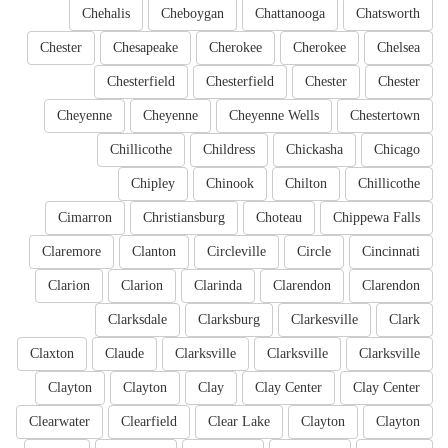
Chehalis
Cheboygan
Chattanooga
Chatsworth
Chester
Chesapeake
Cherokee
Cherokee
Chelsea
Chesterfield
Chesterfield
Chester
Chester
Cheyenne
Cheyenne
Cheyenne Wells
Chestertown
Chillicothe
Childress
Chickasha
Chicago
Chipley
Chinook
Chilton
Chillicothe
Cimarron
Christiansburg
Choteau
Chippewa Falls
Claremore
Clanton
Circleville
Circle
Cincinnati
Clarion
Clarion
Clarinda
Clarendon
Clarendon
Clarksdale
Clarksburg
Clarkesville
Clark
Claxton
Claude
Clarksville
Clarksville
Clarksville
Clayton
Clayton
Clay
Clay Center
Clay Center
Clearwater
Clearfield
Clear Lake
Clayton
Clayton