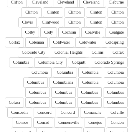
Clifton
Cleveland
Cleveland
Cleveland
Cleburne
Clinton
Clinton
Clinton
Clinton
Clinton
Clovis
Clintwood
Clinton
Clinton
Clinton
Colby
Cody
Cochran
Coalville
Coalgate
Colfax
Coleman
Coldwater
Coldwater
Coldspring
Colorado City
Colonial Heights
Collins
Colfax
Columbia
Columbia City
Colquitt
Colorado Springs
Columbia
Columbia
Columbia
Columbia
Columbus
Columbiana
Columbia
Columbia
Columbus
Columbus
Columbus
Columbus
Colusa
Columbus
Columbus
Columbus
Columbus
Concordia
Concord
Concord
Comanche
Colville
Conroe
Conrad
Connersville
Conejos
Condon