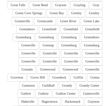
Great Falls
Great Bend
Grayson
Grayling
Gray
Green Cove Springs
Green Bay
Greeley
Greeley
Greeneville
Greencastle
Green River
Green Lake
Greensboro
Greenfield
Greenfield
Greenfield
Greensburg
Greensburg
Greensburg
Greensboro
Greenville
Greenup
Greensburg
Greensburg
Greenville
Greenville
Greenville
Greenville
Greenville
Greenville
Greenville
Greenville
Grenada
Greenwood
Greenwood
Greenville
Groveton
Grove Hill
Groesbeck
Griffin
Gretna
Gunnison
Guildhall
Grundy
Grundy Center
Guthrie
Guthrie
Guthrie Center
Guntersville
Hahnville
Hagerstown
Hackensack
Guymon