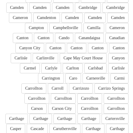
Camden
Camden
Camden
Cambridge
Cambridge
Cameron
Camdenton
Camden
Camden
Camden
Campton
Campbellsville
Camilla
Cameron
Canton
Canton
Cando
Canandaigua
Canadian
Canyon City
Canton
Canton
Canton
Canton
Carlisle
Carlinville
Cape May Court House
Canyon
Carmel
Carlyle
Carlton
Carlsbad
Carlisle
Carrington
Caro
Carnesville
Carmi
Carrollton
Carroll
Carrizozo
Carrizo Springs
Carrollton
Carrollton
Carrollton
Carrollton
Carson
Carson City
Carrollton
Carrollton
Carthage
Carthage
Carthage
Carthage
Cartersville
Casper
Cascade
Caruthersville
Carthage
Carthage