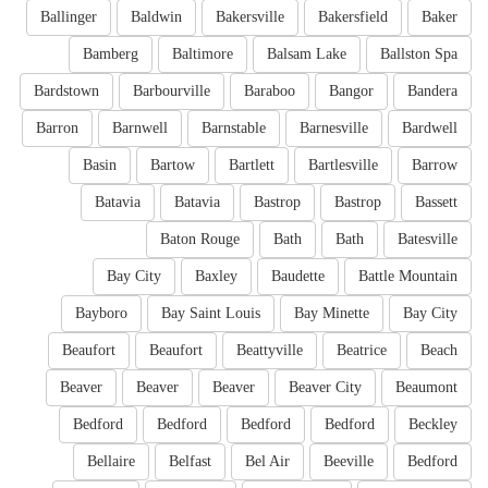
Ballinger
Baldwin
Bakersville
Bakersfield
Baker
Bamberg
Baltimore
Balsam Lake
Ballston Spa
Bardstown
Barbourville
Baraboo
Bangor
Bandera
Barron
Barnwell
Barnstable
Barnesville
Bardwell
Basin
Bartow
Bartlett
Bartlesville
Barrow
Batavia
Batavia
Bastrop
Bastrop
Bassett
Baton Rouge
Bath
Bath
Batesville
Bay City
Baxley
Baudette
Battle Mountain
Bayboro
Bay Saint Louis
Bay Minette
Bay City
Beaufort
Beaufort
Beattyville
Beatrice
Beach
Beaver
Beaver
Beaver
Beaver City
Beaumont
Bedford
Bedford
Bedford
Bedford
Beckley
Bellaire
Belfast
Bel Air
Beeville
Bedford