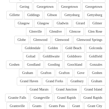
Gering
Georgetown
Georgetown
Georgetown
Gillette
Giddings
Gibson
Gettysburg
Gettysburg
Glasgow
Glasgow
Gladwin
Girard
Gilmer
Glenville
Glendive
Glencoe
Glen Rose
Globe
Glenwood
Glenwood
Glenwood Springs
Goldendale
Golden
Gold Beach
Golconda
Goliad
Goldthwaite
Goldsboro
Goldfield
Goshen
Goodland
Gooding
Goochland
Gonzales
Graham
Grafton
Grafton
Gove
Goshen
Grand Haven
Grand Forks
Granbury
Graham
Grand Marais
Grand Junction
Grand Island
Granite Falls
Grangeville
Grand Rapids
Grand Rapids
Grantsville
Grants
Grants Pass
Grant
Grant City