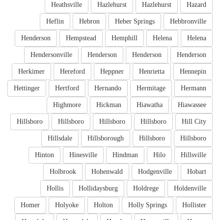
Heathsville
Hazlehurst
Hazlehurst
Hazard
Heflin
Hebron
Heber Springs
Hebbronville
Henderson
Hempstead
Hemphill
Helena
Helena
Hendersonville
Henderson
Henderson
Henderson
Herkimer
Hereford
Heppner
Henrietta
Hennepin
Hettinger
Hertford
Hernando
Hermitage
Hermann
Highmore
Hickman
Hiawatha
Hiawassee
Hillsboro
Hillsboro
Hillsboro
Hillsboro
Hill City
Hillsdale
Hillsborough
Hillsboro
Hillsboro
Hinton
Hinesville
Hindman
Hilo
Hillsville
Holbrook
Hohenwald
Hodgenville
Hobart
Hollis
Hollidaysburg
Holdrege
Holdenville
Homer
Holyoke
Holton
Holly Springs
Hollister