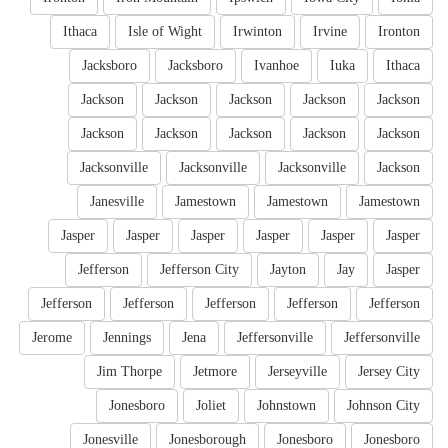
Ithaca
Isle of Wight
Irwinton
Irvine
Ironton
Jacksboro
Jacksboro
Ivanhoe
Iuka
Ithaca
Jackson
Jackson
Jackson
Jackson
Jackson
Jackson
Jackson
Jackson
Jackson
Jackson
Jacksonville
Jacksonville
Jacksonville
Jackson
Janesville
Jamestown
Jamestown
Jamestown
Jasper
Jasper
Jasper
Jasper
Jasper
Jasper
Jefferson
Jefferson City
Jayton
Jay
Jasper
Jefferson
Jefferson
Jefferson
Jefferson
Jefferson
Jerome
Jennings
Jena
Jeffersonville
Jeffersonville
Jim Thorpe
Jetmore
Jerseyville
Jersey City
Jonesboro
Joliet
Johnstown
Johnson City
Jonesville
Jonesborough
Jonesboro
Jonesboro