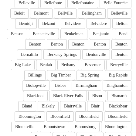
Belleville
Bellefonte
Bellefontaine
Belle Fourche
Beloit
Belmont
Bellville
Bellingham
Belleville
Bemidji
Belzoni
Belvidere
Belvidere
Belton
Benson
Bennettsville
Benkelman
Benjamin
Bend
Benton
Benton
Benton
Benton
Benton
Bernalillo
Berkeley Springs
Bentonville
Benton
Big Lake
Beulah
Bethany
Bessemer
Berryville
Billings
Big Timber
Big Spring
Big Rapids
Bishopville
Bisbee
Birmingham
Binghamton
Blackfoot
Black River Falls
Bison
Bismarck
Bland
Blakely
Blairsville
Blair
Blackshear
Bloomington
Bloomfield
Bloomfield
Bloomfield
Blountville
Blountstown
Bloomsburg
Bloomington