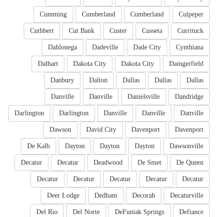
Cumming
Cumberland
Cumberland
Culpeper
Cuthbert
Cut Bank
Custer
Cusseta
Currituck
Dahlonega
Dadeville
Dade City
Cynthiana
Dalhart
Dakota City
Dakota City
Daingerfield
Danbury
Dalton
Dallas
Dallas
Dallas
Danville
Danville
Danielsville
Dandridge
Darlington
Darlington
Danville
Danville
Danville
Dawson
David City
Davenport
Davenport
De Kalb
Dayton
Dayton
Dayton
Dawsonville
Decatur
Decatur
Deadwood
De Smet
De Queen
Decatur
Decatur
Decatur
Decatur
Decatur
Deer Lodge
Dedham
Decorah
Decaturville
Del Rio
Del Norte
DeFuniak Springs
Defiance