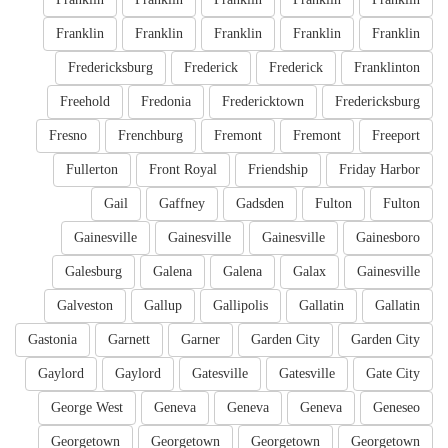
Franklin
Franklin
Franklin
Franklin
Franklin
Fredericksburg
Frederick
Frederick
Franklinton
Freehold
Fredonia
Fredericktown
Fredericksburg
Fresno
Frenchburg
Fremont
Fremont
Freeport
Fullerton
Front Royal
Friendship
Friday Harbor
Gail
Gaffney
Gadsden
Fulton
Fulton
Gainesville
Gainesville
Gainesville
Gainesboro
Galesburg
Galena
Galena
Galax
Gainesville
Galveston
Gallup
Gallipolis
Gallatin
Gallatin
Gastonia
Garnett
Garner
Garden City
Garden City
Gaylord
Gaylord
Gatesville
Gatesville
Gate City
George West
Geneva
Geneva
Geneva
Geneseo
Georgetown
Georgetown
Georgetown
Georgetown