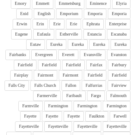
Emory
Emmett
Emmetsburg
Eminence
Elyria
Enid
English
Emporium
Emporia
Emporia
Erwin
Erin
Erie
Erie
Ephrata
Enterprise
Eugene
Eufaula
Estherville
Estancia
Escanaba
Eutaw
Eureka
Eureka
Eureka
Eureka
Fairbanks
Evergreen
Everett
Evansville
Evanston
Fairfield
Fairfield
Fairfield
Fairfax
Fairbury
Fairplay
Fairmont
Fairmont
Fairfield
Fairfield
Falls City
Falls Church
Fallon
Falfurrias
Fairview
Farmerville
Faribault
Fargo
Falmouth
Farmville
Farmington
Farmington
Farmington
Fayette
Fayette
Fayette
Faulkton
Farwell
Fayetteville
Fayetteville
Fayetteville
Fayetteville