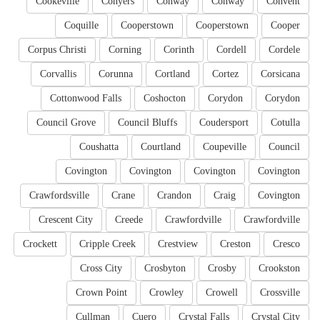
Cookeville
Conyers
Conway
Conway
Convent
Coquille
Cooperstown
Cooperstown
Cooper
Corpus Christi
Corning
Corinth
Cordell
Cordele
Corvallis
Corunna
Cortland
Cortez
Corsicana
Cottonwood Falls
Coshocton
Corydon
Corydon
Council Grove
Council Bluffs
Coudersport
Cotulla
Coushatta
Courtland
Coupeville
Council
Covington
Covington
Covington
Covington
Crawfordsville
Crane
Crandon
Craig
Covington
Crescent City
Creede
Crawfordville
Crawfordville
Crockett
Cripple Creek
Crestview
Creston
Cresco
Cross City
Crosbyton
Crosby
Crookston
Crown Point
Crowley
Crowell
Crossville
Cullman
Cuero
Crystal Falls
Crystal City