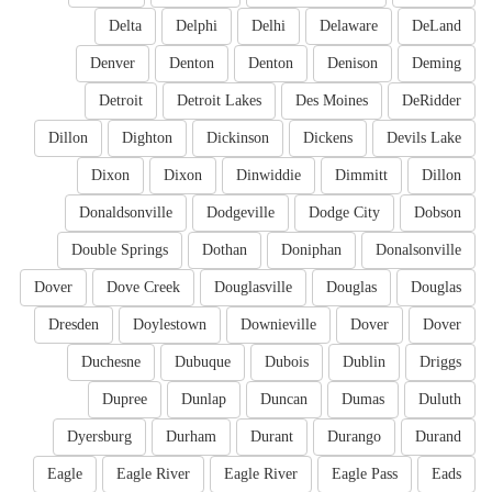
Delta
Delphi
Delhi
Delaware
DeLand
Denver
Denton
Denton
Denison
Deming
Detroit
Detroit Lakes
Des Moines
DeRidder
Dillon
Dighton
Dickinson
Dickens
Devils Lake
Dixon
Dixon
Dinwiddie
Dimmitt
Dillon
Donaldsonville
Dodgeville
Dodge City
Dobson
Double Springs
Dothan
Doniphan
Donalsonville
Dover
Dove Creek
Douglasville
Douglas
Douglas
Dresden
Doylestown
Downieville
Dover
Dover
Duchesne
Dubuque
Dubois
Dublin
Driggs
Dupree
Dunlap
Duncan
Dumas
Duluth
Dyersburg
Durham
Durant
Durango
Durand
Eagle
Eagle River
Eagle River
Eagle Pass
Eads