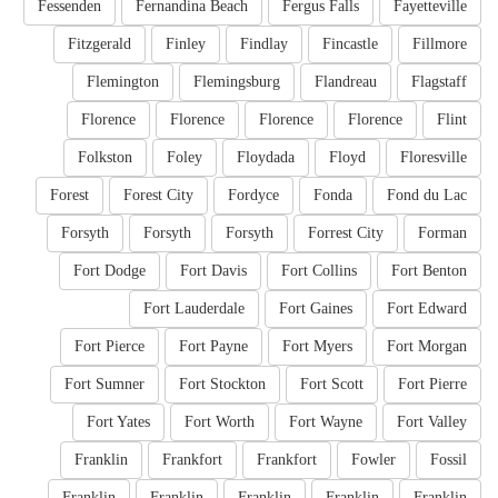
Fessenden
Fernandina Beach
Fergus Falls
Fayetteville
Fitzgerald
Finley
Findlay
Fincastle
Fillmore
Flemington
Flemingsburg
Flandreau
Flagstaff
Florence
Florence
Florence
Florence
Flint
Folkston
Foley
Floydada
Floyd
Floresville
Forest
Forest City
Fordyce
Fonda
Fond du Lac
Forsyth
Forsyth
Forsyth
Forrest City
Forman
Fort Dodge
Fort Davis
Fort Collins
Fort Benton
Fort Lauderdale
Fort Gaines
Fort Edward
Fort Pierce
Fort Payne
Fort Myers
Fort Morgan
Fort Sumner
Fort Stockton
Fort Scott
Fort Pierre
Fort Yates
Fort Worth
Fort Wayne
Fort Valley
Franklin
Frankfort
Frankfort
Fowler
Fossil
Franklin
Franklin
Franklin
Franklin
Franklin