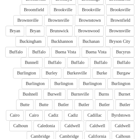
Broomfield
Brookville
Brookville
Brooksville
Brownsville
Brownsville
Brownstown
Brownfield
Bryan
Bryan
Brunswick
Brownwood
Brownsville
Buckingham
Buckhannon
Buchanan
Bryson City
Buffalo
Buffalo
Buena Vista
Buena Vista
Bucyrus
Bunnell
Buffalo
Buffalo
Buffalo
Buffalo
Burlington
Burley
Burkesville
Burke
Burgaw
Burlington
Burlington
Burlington
Burlington
Bushnell
Burwell
Burnsville
Burns
Burnet
Butte
Butte
Butler
Butler
Butler
Butler
Cairo
Cairo
Cadiz
Cadiz
Cadillac
Byrdstown
Calhoun
Caledonia
Caldwell
Caldwell
Caldwell
Cambridge
Cambridge
California
Calhoun