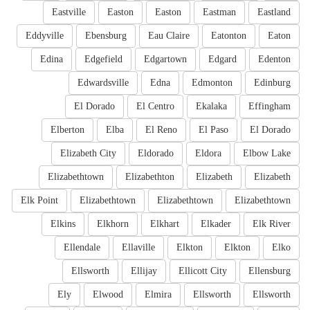
Eastville
Easton
Easton
Eastman
Eastland
Eddyville
Ebensburg
Eau Claire
Eatonton
Eaton
Edina
Edgefield
Edgartown
Edgard
Edenton
Edwardsville
Edna
Edmonton
Edinburg
El Dorado
El Centro
Ekalaka
Effingham
Elberton
Elba
El Reno
El Paso
El Dorado
Elizabeth City
Eldorado
Eldora
Elbow Lake
Elizabethtown
Elizabethton
Elizabeth
Elizabeth
Elk Point
Elizabethtown
Elizabethtown
Elizabethtown
Elkins
Elkhorn
Elkhart
Elkader
Elk River
Ellendale
Ellaville
Elkton
Elkton
Elko
Ellsworth
Ellijay
Ellicott City
Ellensburg
Ely
Elwood
Elmira
Ellsworth
Ellsworth