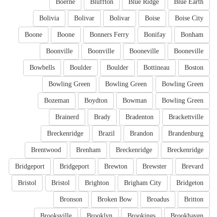
Boerne
Bluffton
Blue Ridge
Blue Earth
Bolivia
Bolivar
Bolivar
Boise
Boise City
Boone
Boone
Bonners Ferry
Bonifay
Bonham
Boonville
Boonville
Booneville
Booneville
Bowbells
Boulder
Boulder
Bottineau
Boston
Bowling Green
Bowling Green
Bowling Green
Bozeman
Boydton
Bowman
Bowling Green
Brainerd
Brady
Bradenton
Brackettville
Breckenridge
Brazil
Brandon
Brandenburg
Brentwood
Brenham
Breckenridge
Breckenridge
Bridgeport
Bridgeport
Brewton
Brewster
Brevard
Bristol
Bristol
Brighton
Brigham City
Bridgeton
Bronson
Broken Bow
Broadus
Britton
Brooksville
Brooklyn
Brookings
Brookhaven