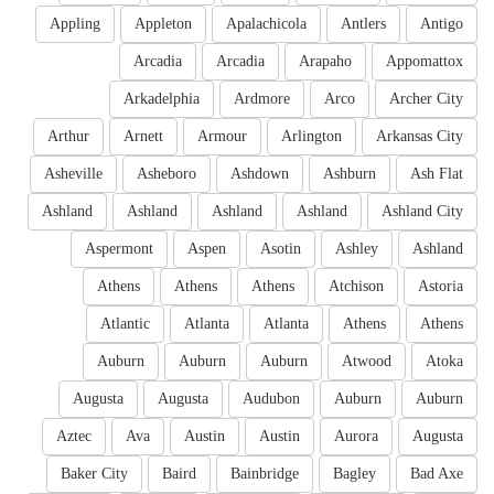
Appling
Appleton
Apalachicola
Antlers
Antigo
Arcadia
Arcadia
Arapaho
Appomattox
Arkadelphia
Ardmore
Arco
Archer City
Arthur
Arnett
Armour
Arlington
Arkansas City
Asheville
Asheboro
Ashdown
Ashburn
Ash Flat
Ashland
Ashland
Ashland
Ashland
Ashland City
Aspermont
Aspen
Asotin
Ashley
Ashland
Athens
Athens
Athens
Atchison
Astoria
Atlantic
Atlanta
Atlanta
Athens
Athens
Auburn
Auburn
Auburn
Atwood
Atoka
Augusta
Augusta
Audubon
Auburn
Auburn
Aztec
Ava
Austin
Austin
Aurora
Augusta
Baker City
Baird
Bainbridge
Bagley
Bad Axe