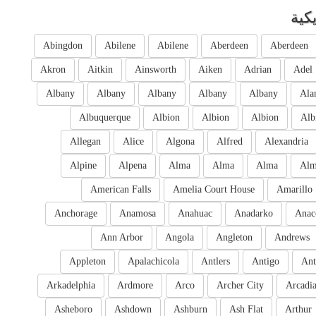
كية
Abingdon
Abilene
Abilene
Aberdeen
Aberdeen
Akron
Aitkin
Ainsworth
Aiken
Adrian
Adel
Albany
Albany
Albany
Albany
Albany
Ala
Albuquerque
Albion
Albion
Albion
Alb
Allegan
Alice
Algona
Alfred
Alexandria
Alpine
Alpena
Alma
Alma
Alma
Al
American Falls
Amelia Court House
Amarillo
Anchorage
Anamosa
Anahuac
Anadarko
Anac
Ann Arbor
Angola
Angleton
Andrews
Appleton
Apalachicola
Antlers
Antigo
Ant
Arkadelphia
Ardmore
Arco
Archer City
Arcadi
Asheboro
Ashdown
Ashburn
Ash Flat
Arthur