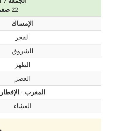
الجمعة 7 أوت 2026 ميلادي
22 صفر 1448 هجري
الإمساك
الفجر
الشروق
الظهر
العصر
المغرب - الإفطار
العشاء