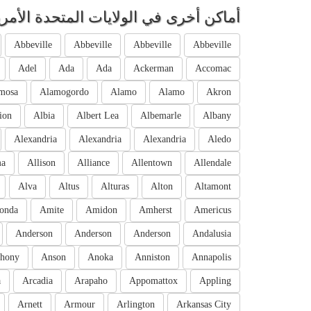
أماكن أخرى في الولايات المتحدة الأمري
Abbeville
Abbeville
Abbeville
Abbeville
Adel
Ada
Ada
Ackerman
Accomac
mosa
Alamogordo
Alamo
Alamo
Akron
ion
Albia
Albert Lea
Albemarle
Albany
Alexandria
Alexandria
Alexandria
Aledo
ma
Allison
Alliance
Allentown
Allendale
Alva
Altus
Alturas
Alton
Altamont
onda
Amite
Amidon
Amherst
Americus
Anderson
Anderson
Anderson
Andalusia
hony
Anson
Anoka
Anniston
Annapolis
a
Arcadia
Arapaho
Appomattox
Appling
Arnett
Armour
Arlington
Arkansas City