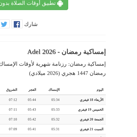
تطبيق أوقات الصلاة بدون
شارك
إمساكية رمضان - Adel 2026
رمضان 1447 هجري (2026 ميلادي)
اليوم
الإمساك
الفجر
الشروق
الأربعاء 18 فيفري
05:34
05:44
07:12
الخميس 19 فيفري
05:33
05:43
07:11
الجمعة 20 فيفري
05:32
05:42
07:10
السبت 21 فيفري
05:31
05:41
07:09