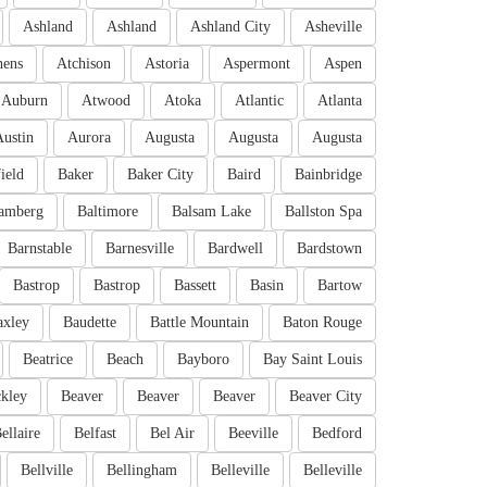
Ashland
Ashland
Ashland City
Asheville
hens
Atchison
Astoria
Aspermont
Aspen
Auburn
Atwood
Atoka
Atlantic
Atlanta
Austin
Aurora
Augusta
Augusta
Augusta
ield
Baker
Baker City
Baird
Bainbridge
amberg
Baltimore
Balsam Lake
Ballston Spa
Barnstable
Barnesville
Bardwell
Bardstown
Bastrop
Bastrop
Bassett
Basin
Bartow
axley
Baudette
Battle Mountain
Baton Rouge
Beatrice
Beach
Bayboro
Bay Saint Louis
kley
Beaver
Beaver
Beaver
Beaver City
ellaire
Belfast
Bel Air
Beeville
Bedford
Bellville
Bellingham
Belleville
Belleville