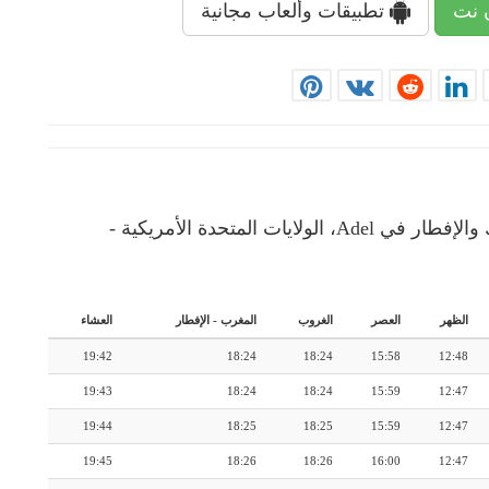
 نت
تطبيقات وألعاب مجانية
إمساكية رمضان: رزنامة شهرية لأوقات الإمساك والإفطار في Adel، الولايات المتحدة الأمريكية -
الظهر
العصر
الغروب
المغرب
-
الإفطار
العشاء
19:42
18:24
18:24
15:58
12:48
19:43
18:24
18:24
15:59
12:47
19:44
18:25
18:25
15:59
12:47
19:45
18:26
18:26
16:00
12:47