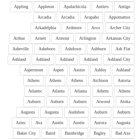
Appling
Appleton
Apalachicola
Antlers
Antigo
Arcadia
Arcadia
Arapaho
Appomattox
Arkadelphia
Ardmore
Arco
Archer City
Arthur
Arnett
Armour
Arlington
Arkansas City
Asheville
Asheboro
Ashdown
Ashburn
Ash Flat
Ashland
Ashland
Ashland
Ashland
Ashland City
Aspermont
Aspen
Asotin
Ashley
Ashland
Athens
Athens
Athens
Atchison
Astoria
Atlantic
Atlanta
Atlanta
Athens
Athens
Auburn
Auburn
Auburn
Atwood
Atoka
Augusta
Augusta
Audubon
Auburn
Auburn
Aztec
Ava
Austin
Austin
Aurora
Augusta
Baker City
Baird
Bainbridge
Bagley
Bad Axe