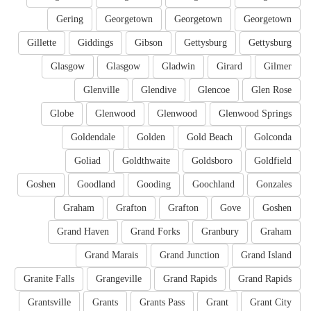
Gering
Georgetown
Georgetown
Georgetown
Gillette
Giddings
Gibson
Gettysburg
Gettysburg
Glasgow
Glasgow
Gladwin
Girard
Gilmer
Glenville
Glendive
Glencoe
Glen Rose
Globe
Glenwood
Glenwood
Glenwood Springs
Goldendale
Golden
Gold Beach
Golconda
Goliad
Goldthwaite
Goldsboro
Goldfield
Goshen
Goodland
Gooding
Goochland
Gonzales
Graham
Grafton
Grafton
Gove
Goshen
Grand Haven
Grand Forks
Granbury
Graham
Grand Marais
Grand Junction
Grand Island
Granite Falls
Grangeville
Grand Rapids
Grand Rapids
Grantsville
Grants
Grants Pass
Grant
Grant City