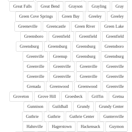
Great Falls
Great Bend
Grayson
Grayling
Gray
Green Cove Springs
Green Bay
Greeley
Greeley
Greeneville
Greencastle
Green River
Green Lake
Greensboro
Greenfield
Greenfield
Greenfield
Greensburg
Greensburg
Greensburg
Greensboro
Greenville
Greenup
Greensburg
Greensburg
Greenville
Greenville
Greenville
Greenville
Greenville
Greenville
Greenville
Greenville
Grenada
Greenwood
Greenwood
Greenville
Groveton
Grove Hill
Groesbeck
Griffin
Gretna
Gunnison
Guildhall
Grundy
Grundy Center
Guthrie
Guthrie
Guthrie Center
Guntersville
Hahnville
Hagerstown
Hackensack
Guymon