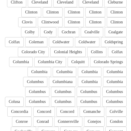
Clifton
Cleveland
Cleveland
Cleveland
Cleburne
Clinton
Clinton
Clinton
Clinton
Clinton
Clovis
Clintwood
Clinton
Clinton
Clinton
Colby
Cody
Cochran
Coalville
Coalgate
Colfax
Coleman
Coldwater
Coldwater
Coldspring
Colorado City
Colonial Heights
Collins
Colfax
Columbia
Columbia City
Colquitt
Colorado Springs
Columbia
Columbia
Columbia
Columbia
Columbus
Columbiana
Columbia
Columbia
Columbus
Columbus
Columbus
Columbus
Colusa
Columbus
Columbus
Columbus
Columbus
Concordia
Concord
Concord
Comanche
Colville
Conroe
Conrad
Connersville
Conejos
Condon