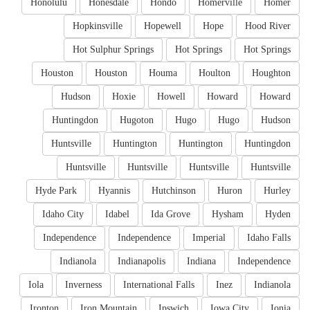
Honolulu
Honesdale
Hondo
Homerville
Homer
Hopkinsville
Hopewell
Hope
Hood River
Hot Sulphur Springs
Hot Springs
Hot Springs
Houston
Houston
Houma
Houlton
Houghton
Hudson
Hoxie
Howell
Howard
Howard
Huntingdon
Hugoton
Hugo
Hugo
Hudson
Huntsville
Huntington
Huntington
Huntingdon
Huntsville
Huntsville
Huntsville
Huntsville
Hyde Park
Hyannis
Hutchinson
Huron
Hurley
Idaho City
Idabel
Ida Grove
Hysham
Hyden
Independence
Independence
Imperial
Idaho Falls
Indianola
Indianapolis
Indiana
Independence
Iola
Inverness
International Falls
Inez
Indianola
Ironton
Iron Mountain
Ipswich
Iowa City
Ionia