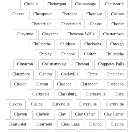
Chehalis
Cheboygan
Chattanooga
Chatsworth
Chester
Chesapeake
Cherokee
Cherokee
Chelsea
Chesterfield
Chesterfield
Chester
Chester
Cheyenne
Cheyenne
Cheyenne Wells
Chestertown
Chillicothe
Childress
Chickasha
Chicago
Chipley
Chinook
Chilton
Chillicothe
Cimarron
Christiansburg
Choteau
Chippewa Falls
Claremore
Clanton
Circleville
Circle
Cincinnati
Clarion
Clarion
Clarinda
Clarendon
Clarendon
Clarksdale
Clarksburg
Clarkesville
Clark
Claxton
Claude
Clarksville
Clarksville
Clarksville
Clayton
Clayton
Clay
Clay Center
Clay Center
Clearwater
Clearfield
Clear Lake
Clayton
Clayton