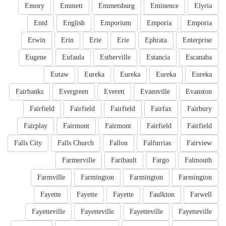
Emory
Emmett
Emmetsburg
Eminence
Elyria
Enid
English
Emporium
Emporia
Emporia
Erwin
Erin
Erie
Erie
Ephrata
Enterprise
Eugene
Eufaula
Estherville
Estancia
Escanaba
Eutaw
Eureka
Eureka
Eureka
Eureka
Fairbanks
Evergreen
Everett
Evansville
Evanston
Fairfield
Fairfield
Fairfield
Fairfax
Fairbury
Fairplay
Fairmont
Fairmont
Fairfield
Fairfield
Falls City
Falls Church
Fallon
Falfurrias
Fairview
Farmerville
Faribault
Fargo
Falmouth
Farmville
Farmington
Farmington
Farmington
Fayette
Fayette
Fayette
Faulkton
Farwell
Fayetteville
Fayetteville
Fayetteville
Fayetteville