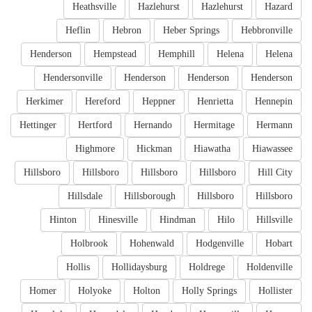
Heathsville
Hazlehurst
Hazlehurst
Hazard
Heflin
Hebron
Heber Springs
Hebbronville
Henderson
Hempstead
Hemphill
Helena
Helena
Hendersonville
Henderson
Henderson
Henderson
Herkimer
Hereford
Heppner
Henrietta
Hennepin
Hettinger
Hertford
Hernando
Hermitage
Hermann
Highmore
Hickman
Hiawatha
Hiawassee
Hillsboro
Hillsboro
Hillsboro
Hillsboro
Hill City
Hillsdale
Hillsborough
Hillsboro
Hillsboro
Hinton
Hinesville
Hindman
Hilo
Hillsville
Holbrook
Hohenwald
Hodgenville
Hobart
Hollis
Hollidaysburg
Holdrege
Holdenville
Homer
Holyoke
Holton
Holly Springs
Hollister