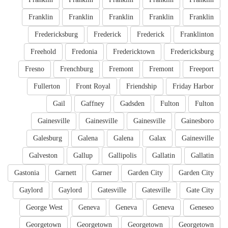
Franklin
Franklin
Franklin
Franklin
Franklin
Fredericksburg
Frederick
Frederick
Franklinton
Freehold
Fredonia
Fredericktown
Fredericksburg
Fresno
Frenchburg
Fremont
Fremont
Freeport
Fullerton
Front Royal
Friendship
Friday Harbor
Gail
Gaffney
Gadsden
Fulton
Fulton
Gainesville
Gainesville
Gainesville
Gainesboro
Galesburg
Galena
Galena
Galax
Gainesville
Galveston
Gallup
Gallipolis
Gallatin
Gallatin
Gastonia
Garnett
Garner
Garden City
Garden City
Gaylord
Gaylord
Gatesville
Gatesville
Gate City
George West
Geneva
Geneva
Geneva
Geneseo
Georgetown
Georgetown
Georgetown
Georgetown