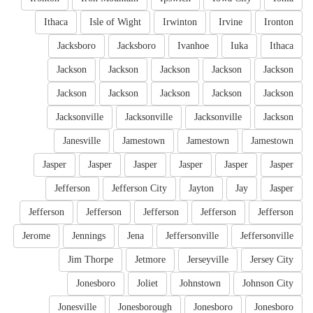
Ithaca
Isle of Wight
Irwinton
Irvine
Ironton
Jacksboro
Jacksboro
Ivanhoe
Iuka
Ithaca
Jackson
Jackson
Jackson
Jackson
Jackson
Jackson
Jackson
Jackson
Jackson
Jackson
Jacksonville
Jacksonville
Jacksonville
Jackson
Janesville
Jamestown
Jamestown
Jamestown
Jasper
Jasper
Jasper
Jasper
Jasper
Jasper
Jefferson
Jefferson City
Jayton
Jay
Jasper
Jefferson
Jefferson
Jefferson
Jefferson
Jefferson
Jerome
Jennings
Jena
Jeffersonville
Jeffersonville
Jim Thorpe
Jetmore
Jerseyville
Jersey City
Jonesboro
Joliet
Johnstown
Johnson City
Jonesville
Jonesborough
Jonesboro
Jonesboro