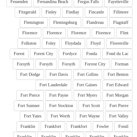
Fessenden
Fernandina Beach
Fergus Falls
Fayetteville
Fitzgerald
Finley
Findlay
Fincastle
Fillmore
Flemington
Flemingsburg
Flandreau
Flagstaff
Florence
Florence
Florence
Florence
Flint
Folkston
Foley
Floydada
Floyd
Floresville
Forest
Forest City
Fordyce
Fonda
Fond du Lac
Forsyth
Forsyth
Forsyth
Forrest City
Forman
Fort Dodge
Fort Davis
Fort Collins
Fort Benton
Fort Lauderdale
Fort Gaines
Fort Edward
Fort Pierce
Fort Payne
Fort Myers
Fort Morgan
Fort Sumner
Fort Stockton
Fort Scott
Fort Pierre
Fort Yates
Fort Worth
Fort Wayne
Fort Valley
Franklin
Frankfort
Frankfort
Fowler
Fossil
Franklin
Franklin
Franklin
Franklin
Franklin