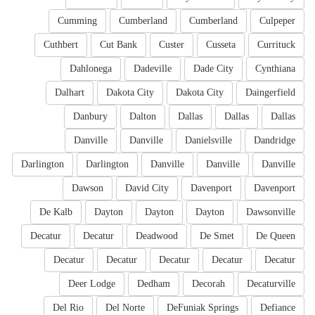
Cumming
Cumberland
Cumberland
Culpeper
Cuthbert
Cut Bank
Custer
Cusseta
Currituck
Dahlonega
Dadeville
Dade City
Cynthiana
Dalhart
Dakota City
Dakota City
Daingerfield
Danbury
Dalton
Dallas
Dallas
Dallas
Danville
Danville
Danielsville
Dandridge
Darlington
Darlington
Danville
Danville
Danville
Dawson
David City
Davenport
Davenport
De Kalb
Dayton
Dayton
Dayton
Dawsonville
Decatur
Decatur
Deadwood
De Smet
De Queen
Decatur
Decatur
Decatur
Decatur
Decatur
Deer Lodge
Dedham
Decorah
Decaturville
Del Rio
Del Norte
DeFuniak Springs
Defiance