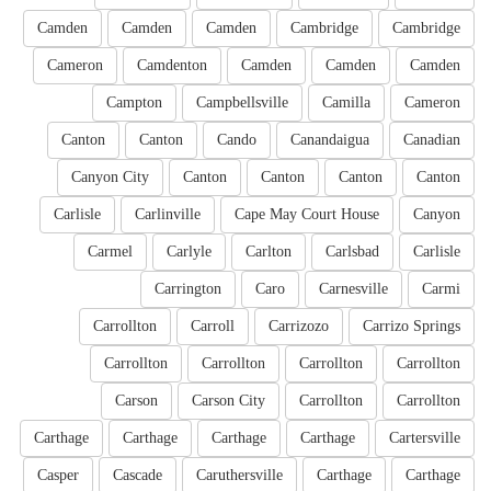
Camden
Camden
Camden
Cambridge
Cambridge
Cameron
Camdenton
Camden
Camden
Camden
Campton
Campbellsville
Camilla
Cameron
Canton
Canton
Cando
Canandaigua
Canadian
Canyon City
Canton
Canton
Canton
Canton
Carlisle
Carlinville
Cape May Court House
Canyon
Carmel
Carlyle
Carlton
Carlsbad
Carlisle
Carrington
Caro
Carnesville
Carmi
Carrollton
Carroll
Carrizozo
Carrizo Springs
Carrollton
Carrollton
Carrollton
Carrollton
Carson
Carson City
Carrollton
Carrollton
Carthage
Carthage
Carthage
Carthage
Cartersville
Casper
Cascade
Caruthersville
Carthage
Carthage