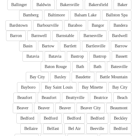
Ballinger
Baldwin
Bakersville
Bakersfield
Baker
Bamberg
Baltimore
Balsam Lake
Ballston Spa
Bardstown
Barbourville
Baraboo
Bangor
Bandera
Barron
Barnwell
Barnstable
Barnesville
Bardwell
Basin
Bartow
Bartlett
Bartlesville
Barrow
Batavia
Batavia
Bastrop
Bastrop
Bassett
Baton Rouge
Bath
Bath
Batesville
Bay City
Baxley
Baudette
Battle Mountain
Bayboro
Bay Saint Louis
Bay Minette
Bay City
Beaufort
Beaufort
Beattyville
Beatrice
Beach
Beaver
Beaver
Beaver
Beaver City
Beaumont
Bedford
Bedford
Bedford
Bedford
Beckley
Bellaire
Belfast
Bel Air
Beeville
Bedford