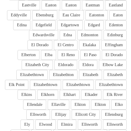
Eastville
Easton
Easton
Eastman
Eastland
Eddyville
Ebensburg
Eau Claire
Eatonton
Eaton
Edina
Edgefield
Edgartown
Edgard
Edenton
Edwardsville
Edna
Edmonton
Edinburg
El Dorado
El Centro
Ekalaka
Effingham
Elberton
Elba
El Reno
El Paso
El Dorado
Elizabeth City
Eldorado
Eldora
Elbow Lake
Elizabethtown
Elizabethton
Elizabeth
Elizabeth
Elk Point
Elizabethtown
Elizabethtown
Elizabethtown
Elkins
Elkhorn
Elkhart
Elkader
Elk River
Ellendale
Ellaville
Elkton
Elkton
Elko
Ellsworth
Ellijay
Ellicott City
Ellensburg
Ely
Elwood
Elmira
Ellsworth
Ellsworth