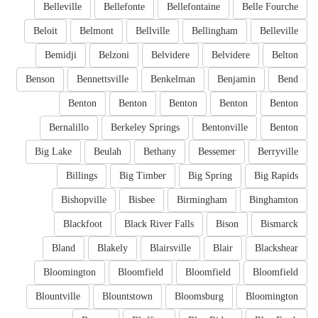
Belleville
Bellefonte
Bellefontaine
Belle Fourche
Beloit
Belmont
Bellville
Bellingham
Belleville
Bemidji
Belzoni
Belvidere
Belvidere
Belton
Benson
Bennettsville
Benkelman
Benjamin
Bend
Benton
Benton
Benton
Benton
Benton
Bernalillo
Berkeley Springs
Bentonville
Benton
Big Lake
Beulah
Bethany
Bessemer
Berryville
Billings
Big Timber
Big Spring
Big Rapids
Bishopville
Bisbee
Birmingham
Binghamton
Blackfoot
Black River Falls
Bison
Bismarck
Bland
Blakely
Blairsville
Blair
Blackshear
Bloomington
Bloomfield
Bloomfield
Bloomfield
Blountville
Blountstown
Bloomsburg
Bloomington