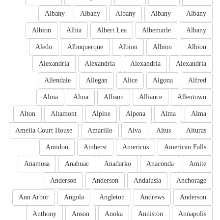
Albany
Albany
Albany
Albany
Albany
Albion
Albia
Albert Lea
Albemarle
Albany
Aledo
Albuquerque
Albion
Albion
Albion
Alexandria
Alexandria
Alexandria
Alexandria
Allendale
Allegan
Alice
Algona
Alfred
Alma
Alma
Allison
Alliance
Allentown
Alton
Altamont
Alpine
Alpena
Alma
Alma
Amelia Court House
Amarillo
Alva
Altus
Alturas
Amidon
Amherst
Americus
American Falls
Anamosa
Anahuac
Anadarko
Anaconda
Amite
Anderson
Anderson
Andalusia
Anchorage
Ann Arbor
Angola
Angleton
Andrews
Anderson
Anthony
Anson
Anoka
Anniston
Annapolis