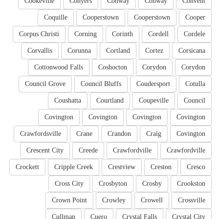
Cookeville
Conyers
Conway
Conway
Convent
Coquille
Cooperstown
Cooperstown
Cooper
Corpus Christi
Corning
Corinth
Cordell
Cordele
Corvallis
Corunna
Cortland
Cortez
Corsicana
Cottonwood Falls
Coshocton
Corydon
Corydon
Council Grove
Council Bluffs
Coudersport
Cotulla
Coushatta
Courtland
Coupeville
Council
Covington
Covington
Covington
Covington
Crawfordsville
Crane
Crandon
Craig
Covington
Crescent City
Creede
Crawfordville
Crawfordville
Crockett
Cripple Creek
Crestview
Creston
Cresco
Cross City
Crosbyton
Crosby
Crookston
Crown Point
Crowley
Crowell
Crossville
Cullman
Cuero
Crystal Falls
Crystal City