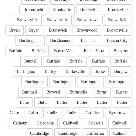
Broomfield
Brookville
Brookville
Brooksville
Brownsville
Brownsville
Brownstown
Brownfield
Bryan
Bryan
Brunswick
Brownwood
Brownsville
Buckingham
Buckhannon
Buchanan
Bryson City
Buffalo
Buffalo
Buena Vista
Buena Vista
Bucyrus
Bunnell
Buffalo
Buffalo
Buffalo
Buffalo
Burlington
Burley
Burkesville
Burke
Burgaw
Burlington
Burlington
Burlington
Burlington
Bushnell
Burwell
Burnsville
Burns
Burnet
Butte
Butte
Butler
Butler
Butler
Butler
Cairo
Cairo
Cadiz
Cadiz
Cadillac
Byrdstown
Calhoun
Caledonia
Caldwell
Caldwell
Caldwell
Cambridge
Cambridge
California
Calhoun