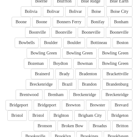
Boerne
Bluffton
Blue Ridge
Blue Earth
Bolivia
Bolivar
Bolivar
Boise
Boise City
Boone
Boone
Bonners Ferry
Bonifay
Bonham
Boonville
Boonville
Booneville
Booneville
Bowbells
Boulder
Boulder
Bottineau
Boston
Bowling Green
Bowling Green
Bowling Green
Bozeman
Boydton
Bowman
Bowling Green
Brainerd
Brady
Bradenton
Brackettville
Breckenridge
Brazil
Brandon
Brandenburg
Brentwood
Brenham
Breckenridge
Breckenridge
Bridgeport
Bridgeport
Brewton
Brewster
Brevard
Bristol
Bristol
Brighton
Brigham City
Bridgeton
Bronson
Broken Bow
Broadus
Britton
Brooksville
Brooklyn
Brookings
Brookhaven