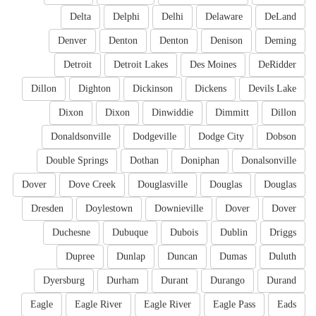
Delta
Delphi
Delhi
Delaware
DeLand
Denver
Denton
Denton
Denison
Deming
Detroit
Detroit Lakes
Des Moines
DeRidder
Dillon
Dighton
Dickinson
Dickens
Devils Lake
Dixon
Dixon
Dinwiddie
Dimmitt
Dillon
Donaldsonville
Dodgeville
Dodge City
Dobson
Double Springs
Dothan
Doniphan
Donalsonville
Dover
Dove Creek
Douglasville
Douglas
Douglas
Dresden
Doylestown
Downieville
Dover
Dover
Duchesne
Dubuque
Dubois
Dublin
Driggs
Dupree
Dunlap
Duncan
Dumas
Duluth
Dyersburg
Durham
Durant
Durango
Durand
Eagle
Eagle River
Eagle River
Eagle Pass
Eads