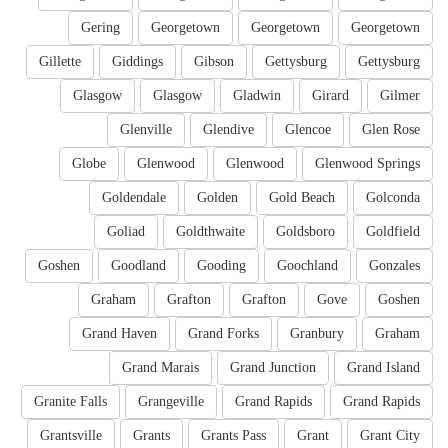
Gering
Georgetown
Georgetown
Georgetown
Gillette
Giddings
Gibson
Gettysburg
Gettysburg
Glasgow
Glasgow
Gladwin
Girard
Gilmer
Glenville
Glendive
Glencoe
Glen Rose
Globe
Glenwood
Glenwood
Glenwood Springs
Goldendale
Golden
Gold Beach
Golconda
Goliad
Goldthwaite
Goldsboro
Goldfield
Goshen
Goodland
Gooding
Goochland
Gonzales
Graham
Grafton
Grafton
Gove
Goshen
Grand Haven
Grand Forks
Granbury
Graham
Grand Marais
Grand Junction
Grand Island
Granite Falls
Grangeville
Grand Rapids
Grand Rapids
Grantsville
Grants
Grants Pass
Grant
Grant City