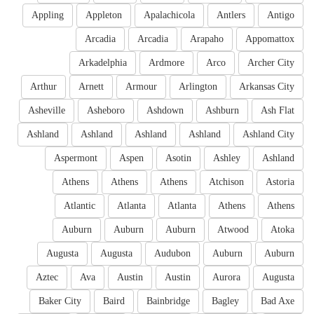
Appling
Appleton
Apalachicola
Antlers
Antigo
Arcadia
Arcadia
Arapaho
Appomattox
Arkadelphia
Ardmore
Arco
Archer City
Arthur
Arnett
Armour
Arlington
Arkansas City
Asheville
Asheboro
Ashdown
Ashburn
Ash Flat
Ashland
Ashland
Ashland
Ashland
Ashland City
Aspermont
Aspen
Asotin
Ashley
Ashland
Athens
Athens
Athens
Atchison
Astoria
Atlantic
Atlanta
Atlanta
Athens
Athens
Auburn
Auburn
Auburn
Atwood
Atoka
Augusta
Augusta
Audubon
Auburn
Auburn
Aztec
Ava
Austin
Austin
Aurora
Augusta
Baker City
Baird
Bainbridge
Bagley
Bad Axe