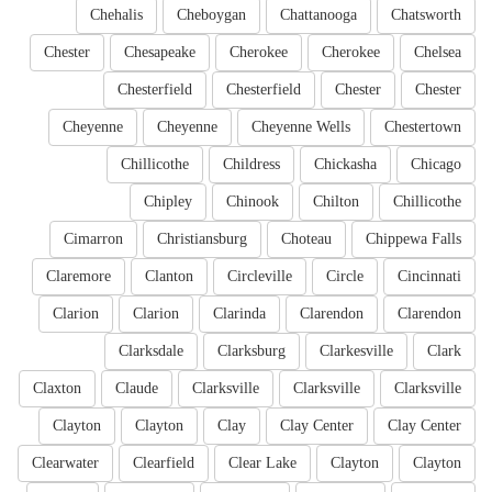
Chehalis
Cheboygan
Chattanooga
Chatsworth
Chester
Chesapeake
Cherokee
Cherokee
Chelsea
Chesterfield
Chesterfield
Chester
Chester
Cheyenne
Cheyenne
Cheyenne Wells
Chestertown
Chillicothe
Childress
Chickasha
Chicago
Chipley
Chinook
Chilton
Chillicothe
Cimarron
Christiansburg
Choteau
Chippewa Falls
Claremore
Clanton
Circleville
Circle
Cincinnati
Clarion
Clarion
Clarinda
Clarendon
Clarendon
Clarksdale
Clarksburg
Clarkesville
Clark
Claxton
Claude
Clarksville
Clarksville
Clarksville
Clayton
Clayton
Clay
Clay Center
Clay Center
Clearwater
Clearfield
Clear Lake
Clayton
Clayton