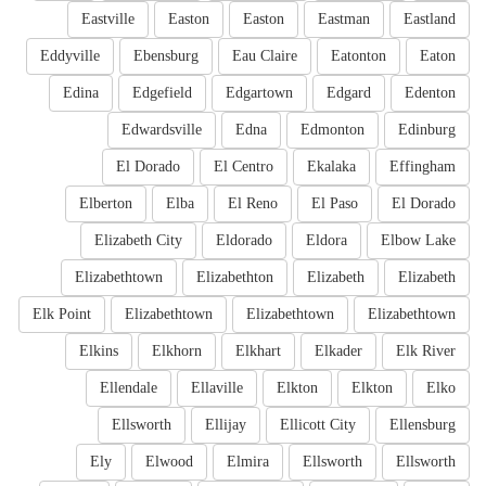
Eastville
Easton
Easton
Eastman
Eastland
Eddyville
Ebensburg
Eau Claire
Eatonton
Eaton
Edina
Edgefield
Edgartown
Edgard
Edenton
Edwardsville
Edna
Edmonton
Edinburg
El Dorado
El Centro
Ekalaka
Effingham
Elberton
Elba
El Reno
El Paso
El Dorado
Elizabeth City
Eldorado
Eldora
Elbow Lake
Elizabethtown
Elizabethton
Elizabeth
Elizabeth
Elk Point
Elizabethtown
Elizabethtown
Elizabethtown
Elkins
Elkhorn
Elkhart
Elkader
Elk River
Ellendale
Ellaville
Elkton
Elkton
Elko
Ellsworth
Ellijay
Ellicott City
Ellensburg
Ely
Elwood
Elmira
Ellsworth
Ellsworth