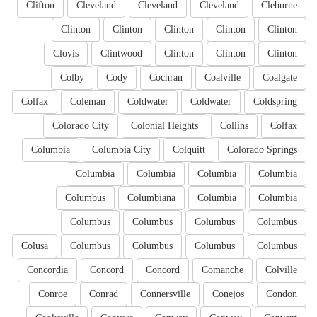
Clifton
Cleveland
Cleveland
Cleveland
Cleburne
Clinton
Clinton
Clinton
Clinton
Clinton
Clovis
Clintwood
Clinton
Clinton
Clinton
Colby
Cody
Cochran
Coalville
Coalgate
Colfax
Coleman
Coldwater
Coldwater
Coldspring
Colorado City
Colonial Heights
Collins
Colfax
Columbia
Columbia City
Colquitt
Colorado Springs
Columbia
Columbia
Columbia
Columbia
Columbus
Columbiana
Columbia
Columbia
Columbus
Columbus
Columbus
Columbus
Colusa
Columbus
Columbus
Columbus
Columbus
Concordia
Concord
Concord
Comanche
Colville
Conroe
Conrad
Connersville
Conejos
Condon