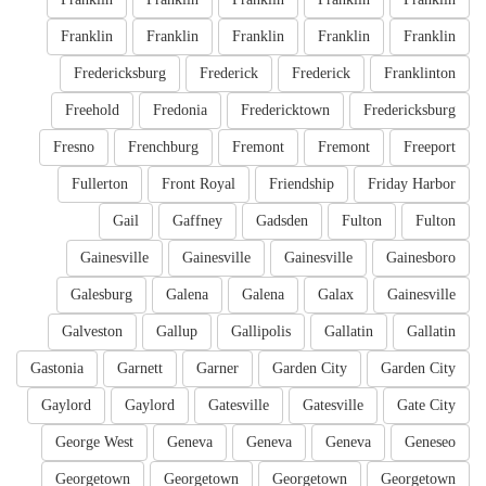
Franklin
Franklin
Franklin
Franklin
Franklin
Fredericksburg
Frederick
Frederick
Franklinton
Freehold
Fredonia
Fredericktown
Fredericksburg
Fresno
Frenchburg
Fremont
Fremont
Freeport
Fullerton
Front Royal
Friendship
Friday Harbor
Gail
Gaffney
Gadsden
Fulton
Fulton
Gainesville
Gainesville
Gainesville
Gainesboro
Galesburg
Galena
Galena
Galax
Gainesville
Galveston
Gallup
Gallipolis
Gallatin
Gallatin
Gastonia
Garnett
Garner
Garden City
Garden City
Gaylord
Gaylord
Gatesville
Gatesville
Gate City
George West
Geneva
Geneva
Geneva
Geneseo
Georgetown
Georgetown
Georgetown
Georgetown