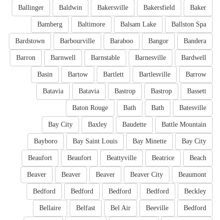
Ballinger
Baldwin
Bakersville
Bakersfield
Baker
Bamberg
Baltimore
Balsam Lake
Ballston Spa
Bardstown
Barbourville
Baraboo
Bangor
Bandera
Barron
Barnwell
Barnstable
Barnesville
Bardwell
Basin
Bartow
Bartlett
Bartlesville
Barrow
Batavia
Batavia
Bastrop
Bastrop
Bassett
Baton Rouge
Bath
Bath
Batesville
Bay City
Baxley
Baudette
Battle Mountain
Bayboro
Bay Saint Louis
Bay Minette
Bay City
Beaufort
Beaufort
Beattyville
Beatrice
Beach
Beaver
Beaver
Beaver
Beaver City
Beaumont
Bedford
Bedford
Bedford
Bedford
Beckley
Bellaire
Belfast
Bel Air
Beeville
Bedford