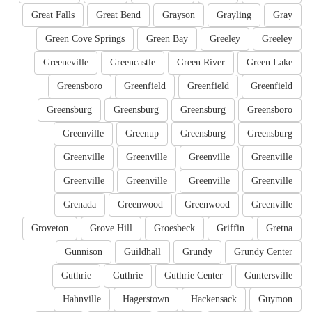
Great Falls
Great Bend
Grayson
Grayling
Gray
Green Cove Springs
Green Bay
Greeley
Greeley
Greeneville
Greencastle
Green River
Green Lake
Greensboro
Greenfield
Greenfield
Greenfield
Greensburg
Greensburg
Greensburg
Greensboro
Greenville
Greenup
Greensburg
Greensburg
Greenville
Greenville
Greenville
Greenville
Greenville
Greenville
Greenville
Greenville
Grenada
Greenwood
Greenwood
Greenville
Groveton
Grove Hill
Groesbeck
Griffin
Gretna
Gunnison
Guildhall
Grundy
Grundy Center
Guthrie
Guthrie
Guthrie Center
Guntersville
Hahnville
Hagerstown
Hackensack
Guymon