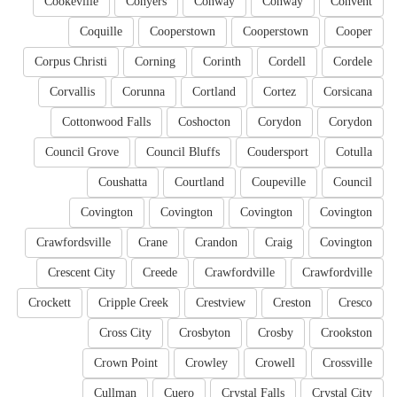
Cookeville
Conyers
Conway
Conway
Convent
Coquille
Cooperstown
Cooperstown
Cooper
Corpus Christi
Corning
Corinth
Cordell
Cordele
Corvallis
Corunna
Cortland
Cortez
Corsicana
Cottonwood Falls
Coshocton
Corydon
Corydon
Council Grove
Council Bluffs
Coudersport
Cotulla
Coushatta
Courtland
Coupeville
Council
Covington
Covington
Covington
Covington
Crawfordsville
Crane
Crandon
Craig
Covington
Crescent City
Creede
Crawfordville
Crawfordville
Crockett
Cripple Creek
Crestview
Creston
Cresco
Cross City
Crosbyton
Crosby
Crookston
Crown Point
Crowley
Crowell
Crossville
Cullman
Cuero
Crystal Falls
Crystal City