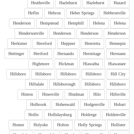
Heathsville
Hazlehurst
Hazlehurst
Hazard
Heflin
Hebron
Heber Springs
Hebbronville
Henderson
Hempstead
Hemphill
Helena
Helena
Hendersonville
Henderson
Henderson
Henderson
Herkimer
Hereford
Heppner
Henrietta
Hennepin
Hettinger
Hertford
Hernando
Hermitage
Hermann
Highmore
Hickman
Hiawatha
Hiawassee
Hillsboro
Hillsboro
Hillsboro
Hillsboro
Hill City
Hillsdale
Hillsborough
Hillsboro
Hillsboro
Hinton
Hinesville
Hindman
Hilo
Hillsville
Holbrook
Hohenwald
Hodgenville
Hobart
Hollis
Hollidaysburg
Holdrege
Holdenville
Homer
Holyoke
Holton
Holly Springs
Hollister