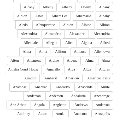
Albany
Albany
Albany
Albany
Albany
Albion
Albia
Albert Lea
Albemarle
Albany
Aledo
Albuquerque
Albion
Albion
Albion
Alexandria
Alexandria
Alexandria
Alexandria
Allendale
Allegan
Alice
Algona
Alfred
Alma
Alma
Allison
Alliance
Allentown
Alton
Altamont
Alpine
Alpena
Alma
Alma
Amelia Court House
Amarillo
Alva
Altus
Alturas
Amidon
Amherst
Americus
American Falls
Anamosa
Anahuac
Anadarko
Anaconda
Amite
Anderson
Anderson
Andalusia
Anchorage
Ann Arbor
Angola
Angleton
Andrews
Anderson
Anthony
Anson
Anoka
Anniston
Annapolis