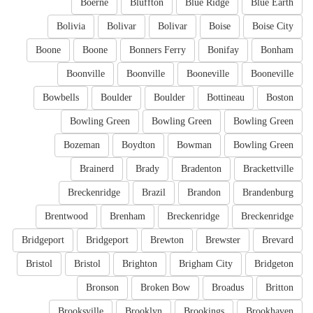
Boerne
Bluffton
Blue Ridge
Blue Earth
Bolivia
Bolivar
Bolivar
Boise
Boise City
Boone
Boone
Bonners Ferry
Bonifay
Bonham
Boonville
Boonville
Booneville
Booneville
Bowbells
Boulder
Boulder
Bottineau
Boston
Bowling Green
Bowling Green
Bowling Green
Bozeman
Boydton
Bowman
Bowling Green
Brainerd
Brady
Bradenton
Brackettville
Breckenridge
Brazil
Brandon
Brandenburg
Brentwood
Brenham
Breckenridge
Breckenridge
Bridgeport
Bridgeport
Brewton
Brewster
Brevard
Bristol
Bristol
Brighton
Brigham City
Bridgeton
Bronson
Broken Bow
Broadus
Britton
Brooksville
Brooklyn
Brookings
Brookhaven