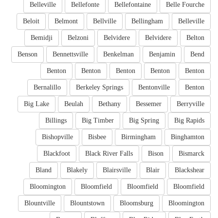
Belleville
Bellefonte
Bellefontaine
Belle Fourche
Beloit
Belmont
Bellville
Bellingham
Belleville
Bemidji
Belzoni
Belvidere
Belvidere
Belton
Benson
Bennettsville
Benkelman
Benjamin
Bend
Benton
Benton
Benton
Benton
Benton
Bernalillo
Berkeley Springs
Bentonville
Benton
Big Lake
Beulah
Bethany
Bessemer
Berryville
Billings
Big Timber
Big Spring
Big Rapids
Bishopville
Bisbee
Birmingham
Binghamton
Blackfoot
Black River Falls
Bison
Bismarck
Bland
Blakely
Blairsville
Blair
Blackshear
Bloomington
Bloomfield
Bloomfield
Bloomfield
Blountville
Blountstown
Bloomsburg
Bloomington