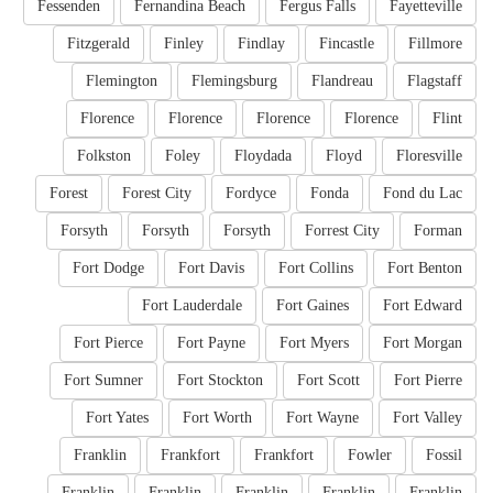
Fessenden
Fernandina Beach
Fergus Falls
Fayetteville
Fitzgerald
Finley
Findlay
Fincastle
Fillmore
Flemington
Flemingsburg
Flandreau
Flagstaff
Florence
Florence
Florence
Florence
Flint
Folkston
Foley
Floydada
Floyd
Floresville
Forest
Forest City
Fordyce
Fonda
Fond du Lac
Forsyth
Forsyth
Forsyth
Forrest City
Forman
Fort Dodge
Fort Davis
Fort Collins
Fort Benton
Fort Lauderdale
Fort Gaines
Fort Edward
Fort Pierce
Fort Payne
Fort Myers
Fort Morgan
Fort Sumner
Fort Stockton
Fort Scott
Fort Pierre
Fort Yates
Fort Worth
Fort Wayne
Fort Valley
Franklin
Frankfort
Frankfort
Fowler
Fossil
Franklin
Franklin
Franklin
Franklin
Franklin