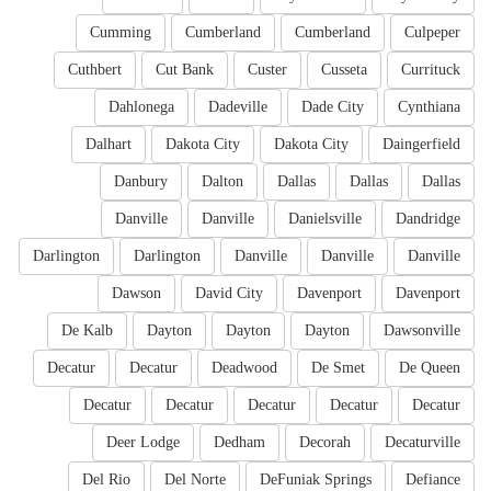
Cumming
Cumberland
Cumberland
Culpeper
Cuthbert
Cut Bank
Custer
Cusseta
Currituck
Dahlonega
Dadeville
Dade City
Cynthiana
Dalhart
Dakota City
Dakota City
Daingerfield
Danbury
Dalton
Dallas
Dallas
Dallas
Danville
Danville
Danielsville
Dandridge
Darlington
Darlington
Danville
Danville
Danville
Dawson
David City
Davenport
Davenport
De Kalb
Dayton
Dayton
Dayton
Dawsonville
Decatur
Decatur
Deadwood
De Smet
De Queen
Decatur
Decatur
Decatur
Decatur
Decatur
Deer Lodge
Dedham
Decorah
Decaturville
Del Rio
Del Norte
DeFuniak Springs
Defiance