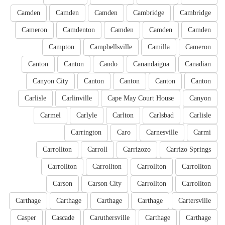
Camden
Camden
Camden
Cambridge
Cambridge
Cameron
Camdenton
Camden
Camden
Camden
Campton
Campbellsville
Camilla
Cameron
Canton
Canton
Cando
Canandaigua
Canadian
Canyon City
Canton
Canton
Canton
Canton
Carlisle
Carlinville
Cape May Court House
Canyon
Carmel
Carlyle
Carlton
Carlsbad
Carlisle
Carrington
Caro
Carnesville
Carmi
Carrollton
Carroll
Carrizozo
Carrizo Springs
Carrollton
Carrollton
Carrollton
Carrollton
Carson
Carson City
Carrollton
Carrollton
Carthage
Carthage
Carthage
Carthage
Cartersville
Casper
Cascade
Caruthersville
Carthage
Carthage