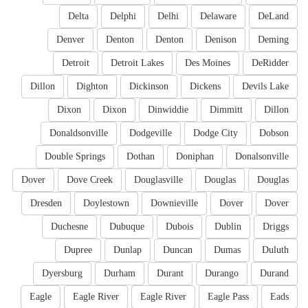
Delta
Delphi
Delhi
Delaware
DeLand
Denver
Denton
Denton
Denison
Deming
Detroit
Detroit Lakes
Des Moines
DeRidder
Dillon
Dighton
Dickinson
Dickens
Devils Lake
Dixon
Dixon
Dinwiddie
Dimmitt
Dillon
Donaldsonville
Dodgeville
Dodge City
Dobson
Double Springs
Dothan
Doniphan
Donalsonville
Dover
Dove Creek
Douglasville
Douglas
Douglas
Dresden
Doylestown
Downieville
Dover
Dover
Duchesne
Dubuque
Dubois
Dublin
Driggs
Dupree
Dunlap
Duncan
Dumas
Duluth
Dyersburg
Durham
Durant
Durango
Durand
Eagle
Eagle River
Eagle River
Eagle Pass
Eads