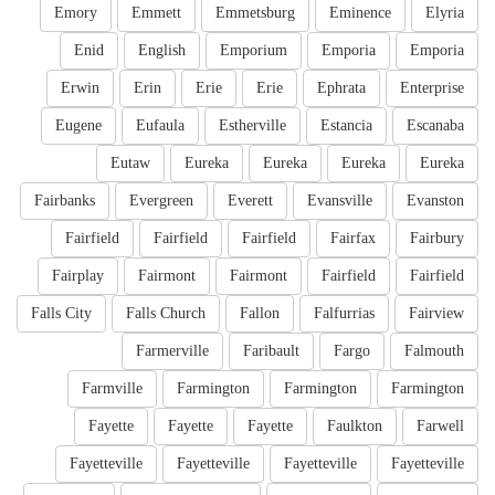
Emory
Emmett
Emmetsburg
Eminence
Elyria
Enid
English
Emporium
Emporia
Emporia
Erwin
Erin
Erie
Erie
Ephrata
Enterprise
Eugene
Eufaula
Estherville
Estancia
Escanaba
Eutaw
Eureka
Eureka
Eureka
Eureka
Fairbanks
Evergreen
Everett
Evansville
Evanston
Fairfield
Fairfield
Fairfield
Fairfax
Fairbury
Fairplay
Fairmont
Fairmont
Fairfield
Fairfield
Falls City
Falls Church
Fallon
Falfurrias
Fairview
Farmerville
Faribault
Fargo
Falmouth
Farmville
Farmington
Farmington
Farmington
Fayette
Fayette
Fayette
Faulkton
Farwell
Fayetteville
Fayetteville
Fayetteville
Fayetteville