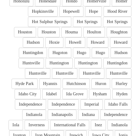
Honolulu
Honesdale
Hondo
Homerville
Homer
Hopkinsville
Hopewell
Hope
Hood River
Hot Sulphur Springs
Hot Springs
Hot Springs
Houston
Houston
Houma
Houlton
Houghton
Hudson
Hoxie
Howell
Howard
Howard
Huntingdon
Hugoton
Hugo
Hugo
Hudson
Huntsville
Huntington
Huntington
Huntingdon
Huntsville
Huntsville
Huntsville
Huntsville
Hyde Park
Hyannis
Hutchinson
Huron
Hurley
Idaho City
Idabel
Ida Grove
Hysham
Hyden
Independence
Independence
Imperial
Idaho Falls
Indianola
Indianapolis
Indiana
Independence
Iola
Inverness
International Falls
Inez
Indianola
Ironton
Iron Mountain
Ipswich
Iowa City
Ionia