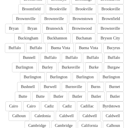
Broomfield
Brookville
Brookville
Brooksville
Brownsville
Brownsville
Brownstown
Brownfield
Bryan
Bryan
Brunswick
Brownwood
Brownsville
Buckingham
Buckhannon
Buchanan
Bryson City
Buffalo
Buffalo
Buena Vista
Buena Vista
Bucyrus
Bunnell
Buffalo
Buffalo
Buffalo
Buffalo
Burlington
Burley
Burkesville
Burke
Burgaw
Burlington
Burlington
Burlington
Burlington
Bushnell
Burwell
Burnsville
Burns
Burnet
Butte
Butte
Butler
Butler
Butler
Butler
Cairo
Cairo
Cadiz
Cadiz
Cadillac
Byrdstown
Calhoun
Caledonia
Caldwell
Caldwell
Caldwell
Cambridge
Cambridge
California
Calhoun