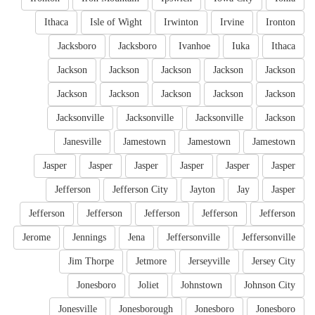
Ithaca
Isle of Wight
Irwinton
Irvine
Ironton
Jacksboro
Jacksboro
Ivanhoe
Iuka
Ithaca
Jackson
Jackson
Jackson
Jackson
Jackson
Jackson
Jackson
Jackson
Jackson
Jackson
Jacksonville
Jacksonville
Jacksonville
Jackson
Janesville
Jamestown
Jamestown
Jamestown
Jasper
Jasper
Jasper
Jasper
Jasper
Jasper
Jefferson
Jefferson City
Jayton
Jay
Jasper
Jefferson
Jefferson
Jefferson
Jefferson
Jefferson
Jerome
Jennings
Jena
Jeffersonville
Jeffersonville
Jim Thorpe
Jetmore
Jerseyville
Jersey City
Jonesboro
Joliet
Johnstown
Johnson City
Jonesville
Jonesborough
Jonesboro
Jonesboro