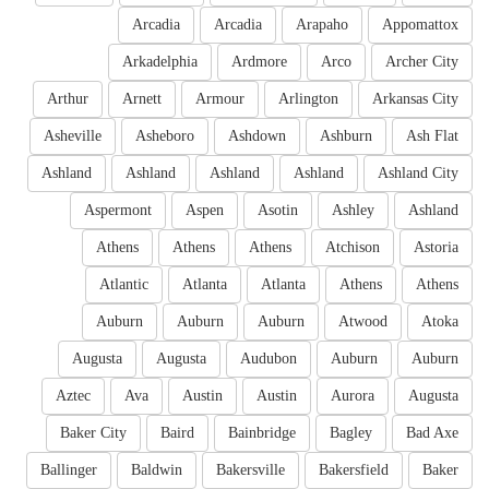
Arcadia
Arcadia
Arapaho
Appomattox
Arkadelphia
Ardmore
Arco
Archer City
Arthur
Arnett
Armour
Arlington
Arkansas City
Asheville
Asheboro
Ashdown
Ashburn
Ash Flat
Ashland
Ashland
Ashland
Ashland
Ashland City
Aspermont
Aspen
Asotin
Ashley
Ashland
Athens
Athens
Athens
Atchison
Astoria
Atlantic
Atlanta
Atlanta
Athens
Athens
Auburn
Auburn
Auburn
Atwood
Atoka
Augusta
Augusta
Audubon
Auburn
Auburn
Aztec
Ava
Austin
Austin
Aurora
Augusta
Baker City
Baird
Bainbridge
Bagley
Bad Axe
Ballinger
Baldwin
Bakersville
Bakersfield
Baker