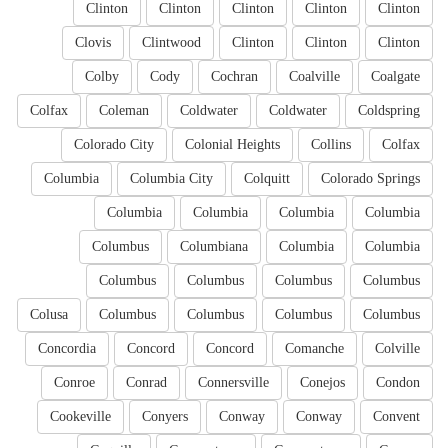
Clinton
Clinton
Clinton
Clinton
Clinton
Clovis
Clintwood
Clinton
Clinton
Clinton
Colby
Cody
Cochran
Coalville
Coalgate
Colfax
Coleman
Coldwater
Coldwater
Coldspring
Colorado City
Colonial Heights
Collins
Colfax
Columbia
Columbia City
Colquitt
Colorado Springs
Columbia
Columbia
Columbia
Columbia
Columbus
Columbiana
Columbia
Columbia
Columbus
Columbus
Columbus
Columbus
Colusa
Columbus
Columbus
Columbus
Columbus
Concordia
Concord
Concord
Comanche
Colville
Conroe
Conrad
Connersville
Conejos
Condon
Cookeville
Conyers
Conway
Conway
Convent