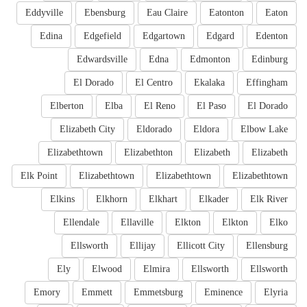
Eddyville
Ebensburg
Eau Claire
Eatonton
Eaton
Edina
Edgefield
Edgartown
Edgard
Edenton
Edwardsville
Edna
Edmonton
Edinburg
El Dorado
El Centro
Ekalaka
Effingham
Elberton
Elba
El Reno
El Paso
El Dorado
Elizabeth City
Eldorado
Eldora
Elbow Lake
Elizabethtown
Elizabethton
Elizabeth
Elizabeth
Elk Point
Elizabethtown
Elizabethtown
Elizabethtown
Elkins
Elkhorn
Elkhart
Elkader
Elk River
Ellendale
Ellaville
Elkton
Elkton
Elko
Ellsworth
Ellijay
Ellicott City
Ellensburg
Ely
Elwood
Elmira
Ellsworth
Ellsworth
Emory
Emmett
Emmetsburg
Eminence
Elyria