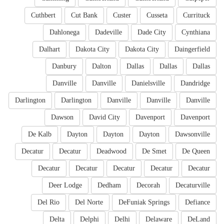
Cuthbert
Cut Bank
Custer
Cusseta
Currituck
Dahlonega
Dadeville
Dade City
Cynthiana
Dalhart
Dakota City
Dakota City
Daingerfield
Danbury
Dalton
Dallas
Dallas
Dallas
Danville
Danville
Danielsville
Dandridge
Darlington
Darlington
Danville
Danville
Danville
Dawson
David City
Davenport
Davenport
De Kalb
Dayton
Dayton
Dayton
Dawsonville
Decatur
Decatur
Deadwood
De Smet
De Queen
Decatur
Decatur
Decatur
Decatur
Decatur
Deer Lodge
Dedham
Decorah
Decaturville
Del Rio
Del Norte
DeFuniak Springs
Defiance
Delta
Delphi
Delhi
Delaware
DeLand