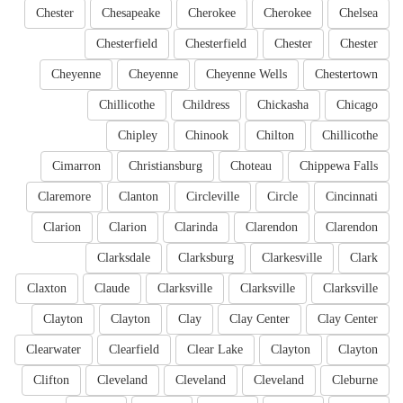
Chester
Chesapeake
Cherokee
Cherokee
Chelsea
Chesterfield
Chesterfield
Chester
Chester
Cheyenne
Cheyenne
Cheyenne Wells
Chestertown
Chillicothe
Childress
Chickasha
Chicago
Chipley
Chinook
Chilton
Chillicothe
Cimarron
Christiansburg
Choteau
Chippewa Falls
Claremore
Clanton
Circleville
Circle
Cincinnati
Clarion
Clarion
Clarinda
Clarendon
Clarendon
Clarksdale
Clarksburg
Clarkesville
Clark
Claxton
Claude
Clarksville
Clarksville
Clarksville
Clayton
Clayton
Clay
Clay Center
Clay Center
Clearwater
Clearfield
Clear Lake
Clayton
Clayton
Clifton
Cleveland
Cleveland
Cleveland
Cleburne