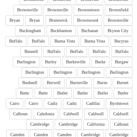
Brownsville
Brownsville
Brownstown
Brownfield
Bryan
Bryan
Brunswick
Brownwood
Brownsville
Buckingham
Buckhannon
Buchanan
Bryson City
Buffalo
Buffalo
Buena Vista
Buena Vista
Bucyrus
Bunnell
Buffalo
Buffalo
Buffalo
Buffalo
Burlington
Burley
Burkesville
Burke
Burgaw
Burlington
Burlington
Burlington
Burlington
Bushnell
Burwell
Burnsville
Burns
Burnet
Butte
Butte
Butler
Butler
Butler
Butler
Cairo
Cairo
Cadiz
Cadiz
Cadillac
Byrdstown
Calhoun
Caledonia
Caldwell
Caldwell
Caldwell
Cambridge
Cambridge
California
Calhoun
Camden
Camden
Camden
Cambridge
Cambridge