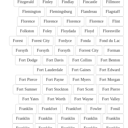
Fitzgerald
Finley
Findlay
Fincastle
Fillmore
Flemington
Flemingsburg
Flandreau
Flagstaff
Florence
Florence
Florence
Florence
Flint
Folkston
Foley
Floydada
Floyd
Floresville
Forest
Forest City
Fordyce
Fonda
Fond du Lac
Forsyth
Forsyth
Forsyth
Forrest City
Forman
Fort Dodge
Fort Davis
Fort Collins
Fort Benton
Fort Lauderdale
Fort Gaines
Fort Edward
Fort Pierce
Fort Payne
Fort Myers
Fort Morgan
Fort Sumner
Fort Stockton
Fort Scott
Fort Pierre
Fort Yates
Fort Worth
Fort Wayne
Fort Valley
Franklin
Frankfort
Frankfort
Fowler
Fossil
Franklin
Franklin
Franklin
Franklin
Franklin