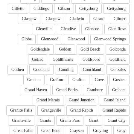
Gillette
Giddings
Gibson
Gettysburg
Gettysburg
Glasgow
Glasgow
Gladwin
Girard
Gilmer
Glenville
Glendive
Glencoe
Glen Rose
Globe
Glenwood
Glenwood
Glenwood Springs
Goldendale
Golden
Gold Beach
Golconda
Goliad
Goldthwaite
Goldsboro
Goldfield
Goshen
Goodland
Gooding
Goochland
Gonzales
Graham
Grafton
Grafton
Gove
Goshen
Grand Haven
Grand Forks
Granbury
Graham
Grand Marais
Grand Junction
Grand Island
Granite Falls
Grangeville
Grand Rapids
Grand Rapids
Grantsville
Grants
Grants Pass
Grant
Grant City
Great Falls
Great Bend
Grayson
Grayling
Gray