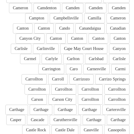
Cameron
Camdenton
Camden
Camden
Camden
Campton
Campbellsville
Camilla
Cameron
Canton
Canton
Cando
Canandaigua
Canadian
Canyon City
Canton
Canton
Canton
Canton
Carlisle
Carlinville
Cape May Court House
Canyon
Carmel
Carlyle
Carlton
Carlsbad
Carlisle
Carrington
Caro
Carnesville
Carmi
Carrollton
Carroll
Carrizozo
Carrizo Springs
Carrollton
Carrollton
Carrollton
Carrollton
Carson
Carson City
Carrollton
Carrollton
Carthage
Carthage
Carthage
Carthage
Cartersville
Casper
Cascade
Caruthersville
Carthage
Carthage
Castle Rock
Castle Dale
Cassville
Cassopolis