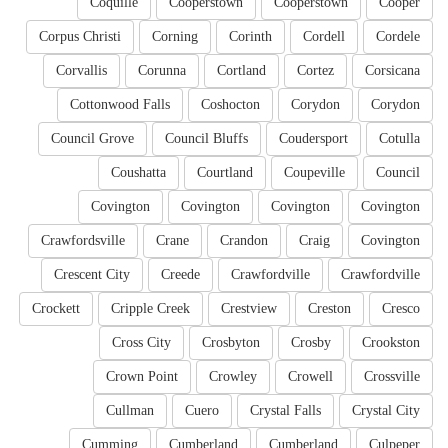
Coquille
Cooperstown
Cooperstown
Cooper
Corpus Christi
Corning
Corinth
Cordell
Cordele
Corvallis
Corunna
Cortland
Cortez
Corsicana
Cottonwood Falls
Coshocton
Corydon
Corydon
Council Grove
Council Bluffs
Coudersport
Cotulla
Coushatta
Courtland
Coupeville
Council
Covington
Covington
Covington
Covington
Crawfordsville
Crane
Crandon
Craig
Covington
Crescent City
Creede
Crawfordville
Crawfordville
Crockett
Cripple Creek
Crestview
Creston
Cresco
Cross City
Crosbyton
Crosby
Crookston
Crown Point
Crowley
Crowell
Crossville
Cullman
Cuero
Crystal Falls
Crystal City
Cumming
Cumberland
Cumberland
Culpeper