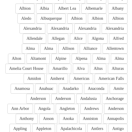
Albion
Albia
Albert Lea
Albemarle
Albany
Aledo
Albuquerque
Albion
Albion
Albion
Alexandria
Alexandria
Alexandria
Alexandria
Allendale
Allegan
Alice
Algona
Alfred
Alma
Alma
Allison
Alliance
Allentown
Alton
Altamont
Alpine
Alpena
Alma
Alma
Amelia Court House
Amarillo
Alva
Altus
Alturas
Amidon
Amherst
Americus
American Falls
Anamosa
Anahuac
Anadarko
Anaconda
Amite
Anderson
Anderson
Andalusia
Anchorage
Ann Arbor
Angola
Angleton
Andrews
Anderson
Anthony
Anson
Anoka
Anniston
Annapolis
Appling
Appleton
Apalachicola
Antlers
Antigo