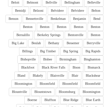
Beloit
Belmont
Bellville
Bellingham
Belleville
Bemidji
Belzoni
Belvidere
Belvidere
Belton
Benson
Bennettsville
Benkelman
Benjamin
Bend
Benton
Benton
Benton
Benton
Benton
Bernalillo
Berkeley Springs
Bentonville
Benton
Big Lake
Beulah
Bethany
Bessemer
Berryville
Billings
Big Timber
Big Spring
Big Rapids
Bishopville
Bisbee
Birmingham
Binghamton
Blackfoot
Black River Falls
Bison
Bismarck
Bland
Blakely
Blairsville
Blair
Blackshear
Bloomington
Bloomfield
Bloomfield
Bloomfield
Blountville
Blountstown
Bloomsburg
Bloomington
Boerne
Bluffton
Blue Ridge
Blue Earth