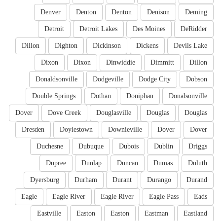
Denver
Denton
Denton
Denison
Deming
Detroit
Detroit Lakes
Des Moines
DeRidder
Dillon
Dighton
Dickinson
Dickens
Devils Lake
Dixon
Dixon
Dinwiddie
Dimmitt
Dillon
Donaldsonville
Dodgeville
Dodge City
Dobson
Double Springs
Dothan
Doniphan
Donalsonville
Dover
Dove Creek
Douglasville
Douglas
Douglas
Dresden
Doylestown
Downieville
Dover
Dover
Duchesne
Dubuque
Dubois
Dublin
Driggs
Dupree
Dunlap
Duncan
Dumas
Duluth
Dyersburg
Durham
Durant
Durango
Durand
Eagle
Eagle River
Eagle River
Eagle Pass
Eads
Eastville
Easton
Easton
Eastman
Eastland