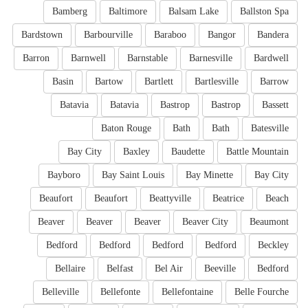
Bamberg
Baltimore
Balsam Lake
Ballston Spa
Bardstown
Barbourville
Baraboo
Bangor
Bandera
Barron
Barnwell
Barnstable
Barnesville
Bardwell
Basin
Bartow
Bartlett
Bartlesville
Barrow
Batavia
Batavia
Bastrop
Bastrop
Bassett
Baton Rouge
Bath
Bath
Batesville
Bay City
Baxley
Baudette
Battle Mountain
Bayboro
Bay Saint Louis
Bay Minette
Bay City
Beaufort
Beaufort
Beattyville
Beatrice
Beach
Beaver
Beaver
Beaver
Beaver City
Beaumont
Bedford
Bedford
Bedford
Bedford
Beckley
Bellaire
Belfast
Bel Air
Beeville
Bedford
Belleville
Bellefonte
Bellefontaine
Belle Fourche