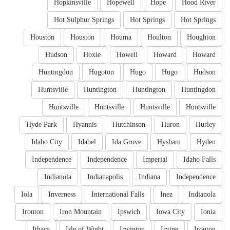
Hopkinsville
Hopewell
Hope
Hood River
Hot Sulphur Springs
Hot Springs
Hot Springs
Houston
Houston
Houma
Houlton
Houghton
Hudson
Hoxie
Howell
Howard
Howard
Huntingdon
Hugoton
Hugo
Hugo
Hudson
Huntsville
Huntington
Huntington
Huntingdon
Huntsville
Huntsville
Huntsville
Huntsville
Hyde Park
Hyannis
Hutchinson
Huron
Hurley
Idaho City
Idabel
Ida Grove
Hysham
Hyden
Independence
Independence
Imperial
Idaho Falls
Indianola
Indianapolis
Indiana
Independence
Iola
Inverness
International Falls
Inez
Indianola
Ironton
Iron Mountain
Ipswich
Iowa City
Ionia
Ithaca
Isle of Wight
Irwinton
Irvine
Ironton