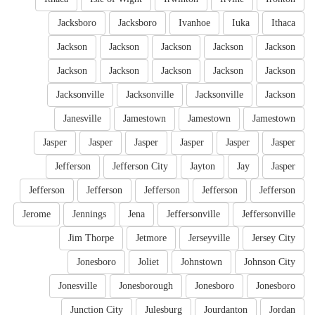
Jacksboro
Jacksboro
Ivanhoe
Iuka
Ithaca
Jackson
Jackson
Jackson
Jackson
Jackson
Jackson
Jackson
Jackson
Jackson
Jackson
Jacksonville
Jacksonville
Jacksonville
Jackson
Janesville
Jamestown
Jamestown
Jamestown
Jasper
Jasper
Jasper
Jasper
Jasper
Jasper
Jefferson
Jefferson City
Jayton
Jay
Jasper
Jefferson
Jefferson
Jefferson
Jefferson
Jefferson
Jerome
Jennings
Jena
Jeffersonville
Jeffersonville
Jim Thorpe
Jetmore
Jerseyville
Jersey City
Jonesboro
Joliet
Johnstown
Johnson City
Jonesville
Jonesborough
Jonesboro
Jonesboro
Junction City
Julesburg
Jourdanton
Jordan