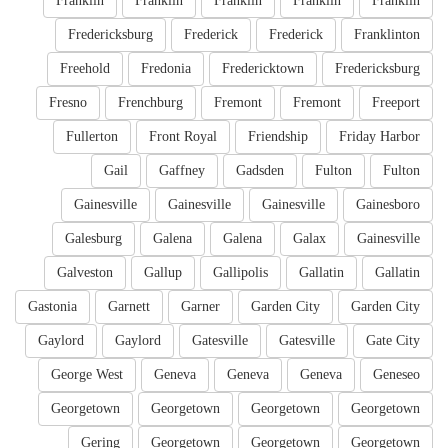
Franklin
Franklin
Franklin
Franklin
Franklin
Fredericksburg
Frederick
Frederick
Franklinton
Freehold
Fredonia
Fredericktown
Fredericksburg
Fresno
Frenchburg
Fremont
Fremont
Freeport
Fullerton
Front Royal
Friendship
Friday Harbor
Gail
Gaffney
Gadsden
Fulton
Fulton
Gainesville
Gainesville
Gainesville
Gainesboro
Galesburg
Galena
Galena
Galax
Gainesville
Galveston
Gallup
Gallipolis
Gallatin
Gallatin
Gastonia
Garnett
Garner
Garden City
Garden City
Gaylord
Gaylord
Gatesville
Gatesville
Gate City
George West
Geneva
Geneva
Geneva
Geneseo
Georgetown
Georgetown
Georgetown
Georgetown
Gering
Georgetown
Georgetown
Georgetown