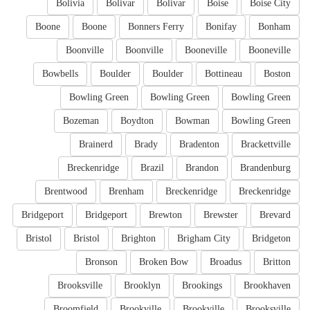
Bolivia
Bolivar
Bolivar
Boise
Boise City
Boone
Boone
Bonners Ferry
Bonifay
Bonham
Boonville
Boonville
Booneville
Booneville
Bowbells
Boulder
Boulder
Bottineau
Boston
Bowling Green
Bowling Green
Bowling Green
Bozeman
Boydton
Bowman
Bowling Green
Brainerd
Brady
Bradenton
Brackettville
Breckenridge
Brazil
Brandon
Brandenburg
Brentwood
Brenham
Breckenridge
Breckenridge
Bridgeport
Bridgeport
Brewton
Brewster
Brevard
Bristol
Bristol
Brighton
Brigham City
Bridgeton
Bronson
Broken Bow
Broadus
Britton
Brooksville
Brooklyn
Brookings
Brookhaven
Broomfield
Brookville
Brookville
Brooksville