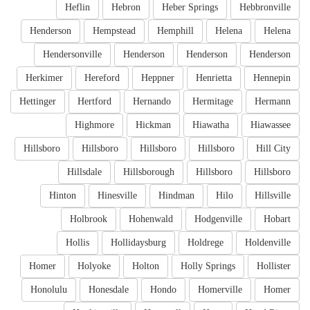
Heflin
Hebron
Heber Springs
Hebbronville
Henderson
Hempstead
Hemphill
Helena
Helena
Hendersonville
Henderson
Henderson
Henderson
Herkimer
Hereford
Heppner
Henrietta
Hennepin
Hettinger
Hertford
Hernando
Hermitage
Hermann
Highmore
Hickman
Hiawatha
Hiawassee
Hillsboro
Hillsboro
Hillsboro
Hillsboro
Hill City
Hillsdale
Hillsborough
Hillsboro
Hillsboro
Hinton
Hinesville
Hindman
Hilo
Hillsville
Holbrook
Hohenwald
Hodgenville
Hobart
Hollis
Hollidaysburg
Holdrege
Holdenville
Homer
Holyoke
Holton
Holly Springs
Hollister
Honolulu
Honesdale
Hondo
Homerville
Homer