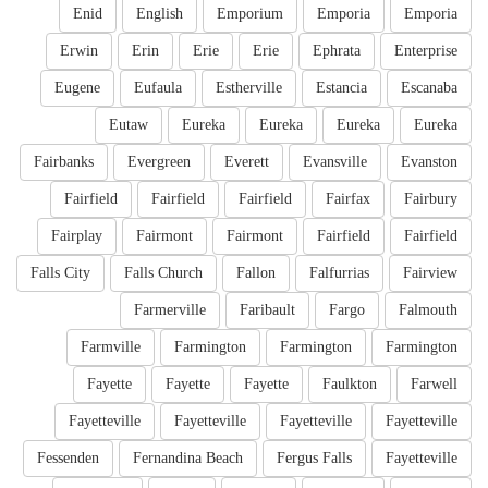
Enid
English
Emporium
Emporia
Emporia
Erwin
Erin
Erie
Erie
Ephrata
Enterprise
Eugene
Eufaula
Estherville
Estancia
Escanaba
Eutaw
Eureka
Eureka
Eureka
Eureka
Fairbanks
Evergreen
Everett
Evansville
Evanston
Fairfield
Fairfield
Fairfield
Fairfax
Fairbury
Fairplay
Fairmont
Fairmont
Fairfield
Fairfield
Falls City
Falls Church
Fallon
Falfurrias
Fairview
Farmerville
Faribault
Fargo
Falmouth
Farmville
Farmington
Farmington
Farmington
Fayette
Fayette
Fayette
Faulkton
Farwell
Fayetteville
Fayetteville
Fayetteville
Fayetteville
Fessenden
Fernandina Beach
Fergus Falls
Fayetteville