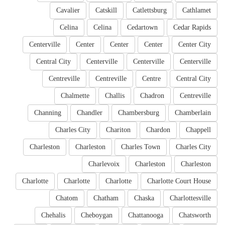
Cavalier
Catskill
Catlettsburg
Cathlamet
Celina
Celina
Cedartown
Cedar Rapids
Centerville
Center
Center
Center
Center City
Central City
Centerville
Centerville
Centerville
Centreville
Centreville
Centre
Central City
Chalmette
Challis
Chadron
Centreville
Channing
Chandler
Chambersburg
Chamberlain
Charles City
Chariton
Chardon
Chappell
Charleston
Charleston
Charles Town
Charles City
Charlevoix
Charleston
Charleston
Charlotte
Charlotte
Charlotte
Charlotte Court House
Chatom
Chatham
Chaska
Charlottesville
Chehalis
Cheboygan
Chattanooga
Chatsworth