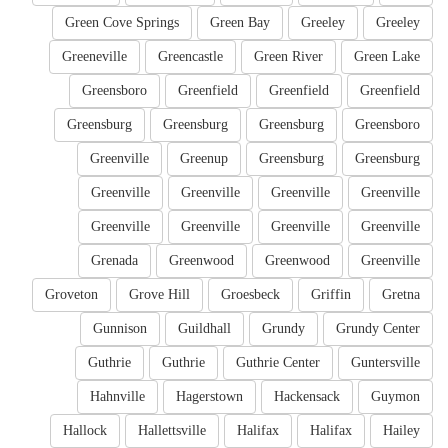
Green Cove Springs
Green Bay
Greeley
Greeley
Greeneville
Greencastle
Green River
Green Lake
Greensboro
Greenfield
Greenfield
Greenfield
Greensburg
Greensburg
Greensburg
Greensboro
Greenville
Greenup
Greensburg
Greensburg
Greenville
Greenville
Greenville
Greenville
Greenville
Greenville
Greenville
Greenville
Grenada
Greenwood
Greenwood
Greenville
Groveton
Grove Hill
Groesbeck
Griffin
Gretna
Gunnison
Guildhall
Grundy
Grundy Center
Guthrie
Guthrie
Guthrie Center
Guntersville
Hahnville
Hagerstown
Hackensack
Guymon
Hallock
Hallettsville
Halifax
Halifax
Hailey