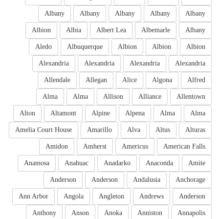
Albany
Albany
Albany
Albany
Albany
Albion
Albia
Albert Lea
Albemarle
Albany
Aledo
Albuquerque
Albion
Albion
Albion
Alexandria
Alexandria
Alexandria
Alexandria
Allendale
Allegan
Alice
Algona
Alfred
Alma
Alma
Allison
Alliance
Allentown
Alton
Altamont
Alpine
Alpena
Alma
Alma
Amelia Court House
Amarillo
Alva
Altus
Alturas
Amidon
Amherst
Americus
American Falls
Anamosa
Anahuac
Anadarko
Anaconda
Amite
Anderson
Anderson
Andalusia
Anchorage
Ann Arbor
Angola
Angleton
Andrews
Anderson
Anthony
Anson
Anoka
Anniston
Annapolis