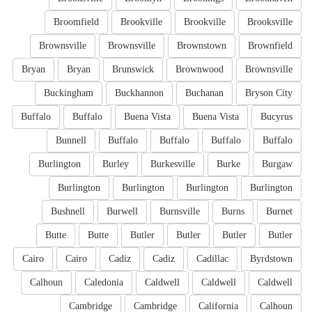
Broomfield
Brookville
Brookville
Brooksville
Brownsville
Brownsville
Brownstown
Brownfield
Bryan
Bryan
Brunswick
Brownwood
Brownsville
Buckingham
Buckhannon
Buchanan
Bryson City
Buffalo
Buffalo
Buena Vista
Buena Vista
Bucyrus
Bunnell
Buffalo
Buffalo
Buffalo
Buffalo
Burlington
Burley
Burkesville
Burke
Burgaw
Burlington
Burlington
Burlington
Burlington
Bushnell
Burwell
Burnsville
Burns
Burnet
Butte
Butte
Butler
Butler
Butler
Butler
Cairo
Cairo
Cadiz
Cadiz
Cadillac
Byrdstown
Calhoun
Caledonia
Caldwell
Caldwell
Caldwell
Cambridge
Cambridge
California
Calhoun