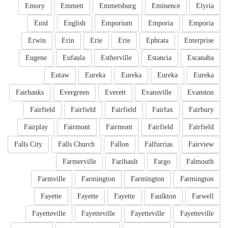
Emory
Emmett
Emmetsburg
Eminence
Elyria
Enid
English
Emporium
Emporia
Emporia
Erwin
Erin
Erie
Erie
Ephrata
Enterprise
Eugene
Eufaula
Estherville
Estancia
Escanaba
Eutaw
Eureka
Eureka
Eureka
Eureka
Fairbanks
Evergreen
Everett
Evansville
Evanston
Fairfield
Fairfield
Fairfield
Fairfax
Fairbury
Fairplay
Fairmont
Fairmont
Fairfield
Fairfield
Falls City
Falls Church
Fallon
Falfurrias
Fairview
Farmerville
Faribault
Fargo
Falmouth
Farmville
Farmington
Farmington
Farmington
Fayette
Fayette
Fayette
Faulkton
Farwell
Fayetteville
Fayetteville
Fayetteville
Fayetteville