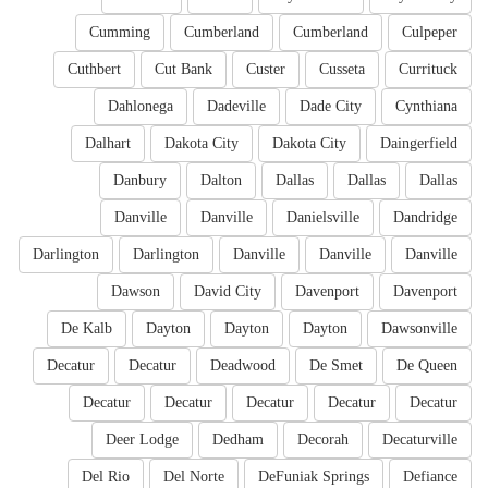
Cumming
Cumberland
Cumberland
Culpeper
Cuthbert
Cut Bank
Custer
Cusseta
Currituck
Dahlonega
Dadeville
Dade City
Cynthiana
Dalhart
Dakota City
Dakota City
Daingerfield
Danbury
Dalton
Dallas
Dallas
Dallas
Danville
Danville
Danielsville
Dandridge
Darlington
Darlington
Danville
Danville
Danville
Dawson
David City
Davenport
Davenport
De Kalb
Dayton
Dayton
Dayton
Dawsonville
Decatur
Decatur
Deadwood
De Smet
De Queen
Decatur
Decatur
Decatur
Decatur
Decatur
Deer Lodge
Dedham
Decorah
Decaturville
Del Rio
Del Norte
DeFuniak Springs
Defiance