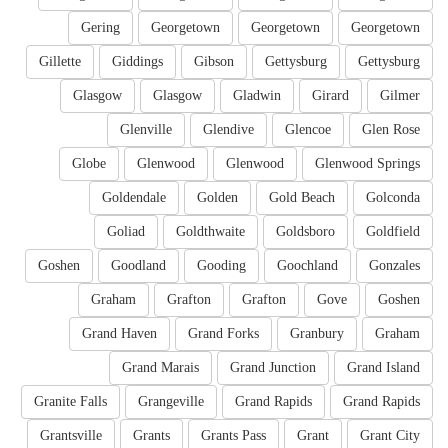
Gering
Georgetown
Georgetown
Georgetown
Gillette
Giddings
Gibson
Gettysburg
Gettysburg
Glasgow
Glasgow
Gladwin
Girard
Gilmer
Glenville
Glendive
Glencoe
Glen Rose
Globe
Glenwood
Glenwood
Glenwood Springs
Goldendale
Golden
Gold Beach
Golconda
Goliad
Goldthwaite
Goldsboro
Goldfield
Goshen
Goodland
Gooding
Goochland
Gonzales
Graham
Grafton
Grafton
Gove
Goshen
Grand Haven
Grand Forks
Granbury
Graham
Grand Marais
Grand Junction
Grand Island
Granite Falls
Grangeville
Grand Rapids
Grand Rapids
Grantsville
Grants
Grants Pass
Grant
Grant City