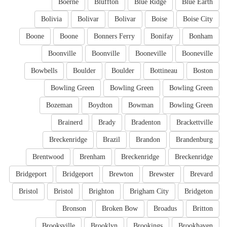
Boerne
Bluffton
Blue Ridge
Blue Earth
Bolivia
Bolivar
Bolivar
Boise
Boise City
Boone
Boone
Bonners Ferry
Bonifay
Bonham
Boonville
Boonville
Booneville
Booneville
Bowbells
Boulder
Boulder
Bottineau
Boston
Bowling Green
Bowling Green
Bowling Green
Bozeman
Boydton
Bowman
Bowling Green
Brainerd
Brady
Bradenton
Brackettville
Breckenridge
Brazil
Brandon
Brandenburg
Brentwood
Brenham
Breckenridge
Breckenridge
Bridgeport
Bridgeport
Brewton
Brewster
Brevard
Bristol
Bristol
Brighton
Brigham City
Bridgeton
Bronson
Broken Bow
Broadus
Britton
Brooksville
Brooklyn
Brookings
Brookhaven