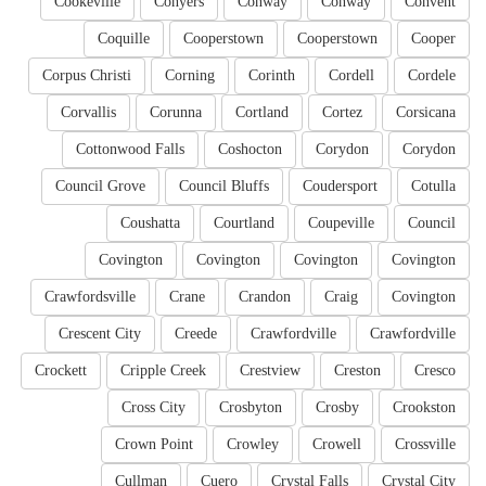
Cookeville
Conyers
Conway
Conway
Convent
Coquille
Cooperstown
Cooperstown
Cooper
Corpus Christi
Corning
Corinth
Cordell
Cordele
Corvallis
Corunna
Cortland
Cortez
Corsicana
Cottonwood Falls
Coshocton
Corydon
Corydon
Council Grove
Council Bluffs
Coudersport
Cotulla
Coushatta
Courtland
Coupeville
Council
Covington
Covington
Covington
Covington
Crawfordsville
Crane
Crandon
Craig
Covington
Crescent City
Creede
Crawfordville
Crawfordville
Crockett
Cripple Creek
Crestview
Creston
Cresco
Cross City
Crosbyton
Crosby
Crookston
Crown Point
Crowley
Crowell
Crossville
Cullman
Cuero
Crystal Falls
Crystal City