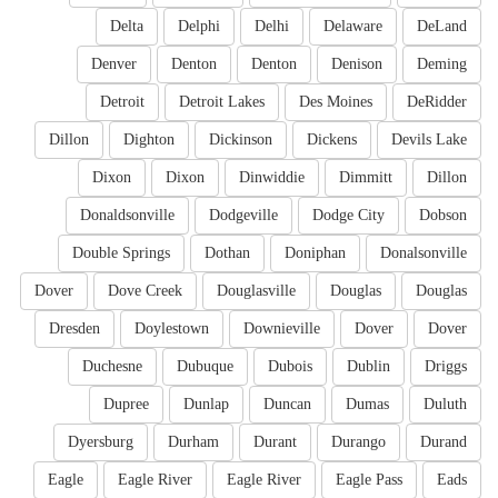
Delta
Delphi
Delhi
Delaware
DeLand
Denver
Denton
Denton
Denison
Deming
Detroit
Detroit Lakes
Des Moines
DeRidder
Dillon
Dighton
Dickinson
Dickens
Devils Lake
Dixon
Dixon
Dinwiddie
Dimmitt
Dillon
Donaldsonville
Dodgeville
Dodge City
Dobson
Double Springs
Dothan
Doniphan
Donalsonville
Dover
Dove Creek
Douglasville
Douglas
Douglas
Dresden
Doylestown
Downieville
Dover
Dover
Duchesne
Dubuque
Dubois
Dublin
Driggs
Dupree
Dunlap
Duncan
Dumas
Duluth
Dyersburg
Durham
Durant
Durango
Durand
Eagle
Eagle River
Eagle River
Eagle Pass
Eads