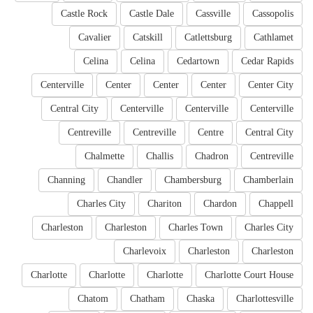
Castle Rock
Castle Dale
Cassville
Cassopolis
Cavalier
Catskill
Catlettsburg
Cathlamet
Celina
Celina
Cedartown
Cedar Rapids
Centerville
Center
Center
Center
Center City
Central City
Centerville
Centerville
Centerville
Centreville
Centreville
Centre
Central City
Chalmette
Challis
Chadron
Centreville
Channing
Chandler
Chambersburg
Chamberlain
Charles City
Chariton
Chardon
Chappell
Charleston
Charleston
Charles Town
Charles City
Charlevoix
Charleston
Charleston
Charlotte
Charlotte
Charlotte
Charlotte Court House
Chatom
Chatham
Chaska
Charlottesville