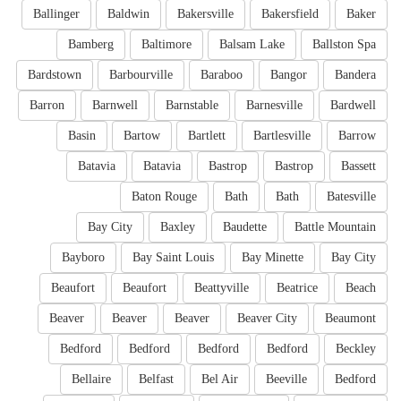
Ballinger
Baldwin
Bakersville
Bakersfield
Baker
Bamberg
Baltimore
Balsam Lake
Ballston Spa
Bardstown
Barbourville
Baraboo
Bangor
Bandera
Barron
Barnwell
Barnstable
Barnesville
Bardwell
Basin
Bartow
Bartlett
Bartlesville
Barrow
Batavia
Batavia
Bastrop
Bastrop
Bassett
Baton Rouge
Bath
Bath
Batesville
Bay City
Baxley
Baudette
Battle Mountain
Bayboro
Bay Saint Louis
Bay Minette
Bay City
Beaufort
Beaufort
Beattyville
Beatrice
Beach
Beaver
Beaver
Beaver
Beaver City
Beaumont
Bedford
Bedford
Bedford
Bedford
Beckley
Bellaire
Belfast
Bel Air
Beeville
Bedford