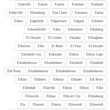
Eastville
Easton
Easton
Eastman
Eastland
Eddyville
Ebensburg
Eau Claire
Eatonton
Eaton
Edina
Edgefield
Edgartown
Edgard
Edenton
Edwardsville
Edna
Edmonton
Edinburg
El Dorado
El Centro
Ekalaka
Effingham
Elberton
Elba
El Reno
El Paso
El Dorado
Elizabeth City
Eldorado
Eldora
Elbow Lake
Elizabethtown
Elizabethton
Elizabeth
Elizabeth
Elk Point
Elizabethtown
Elizabethtown
Elizabethtown
Elkins
Elkhorn
Elkhart
Elkader
Elk River
Ellendale
Ellaville
Elkton
Elkton
Elko
Ellsworth
Ellijay
Ellicott City
Ellensburg
Ely
Elwood
Elmira
Ellsworth
Ellsworth