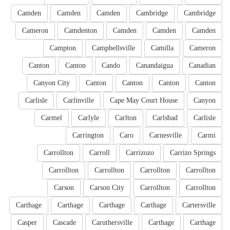
Camden
Camden
Camden
Cambridge
Cambridge
Cameron
Camdenton
Camden
Camden
Camden
Campton
Campbellsville
Camilla
Cameron
Canton
Canton
Cando
Canandaigua
Canadian
Canyon City
Canton
Canton
Canton
Canton
Carlisle
Carlinville
Cape May Court House
Canyon
Carmel
Carlyle
Carlton
Carlsbad
Carlisle
Carrington
Caro
Carnesville
Carmi
Carrollton
Carroll
Carrizozo
Carrizo Springs
Carrollton
Carrollton
Carrollton
Carrollton
Carson
Carson City
Carrollton
Carrollton
Carthage
Carthage
Carthage
Carthage
Cartersville
Casper
Cascade
Caruthersville
Carthage
Carthage