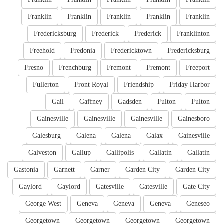
Franklin
Franklin
Franklin
Franklin
Franklin
Fredericksburg
Frederick
Frederick
Franklinton
Freehold
Fredonia
Fredericktown
Fredericksburg
Fresno
Frenchburg
Fremont
Fremont
Freeport
Fullerton
Front Royal
Friendship
Friday Harbor
Gail
Gaffney
Gadsden
Fulton
Fulton
Gainesville
Gainesville
Gainesville
Gainesboro
Galesburg
Galena
Galena
Galax
Gainesville
Galveston
Gallup
Gallipolis
Gallatin
Gallatin
Gastonia
Garnett
Garner
Garden City
Garden City
Gaylord
Gaylord
Gatesville
Gatesville
Gate City
George West
Geneva
Geneva
Geneva
Geneseo
Georgetown
Georgetown
Georgetown
Georgetown