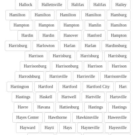
Hallock
Hallettsville
Halifax
Halifax
Hailey
Hamilton
Hamilton
Hamilton
Hamilton
Hamburg
Hampton
Hampton
Hampton
Hamlin
Hamilton
Hardin
Hardin
Hanover
Hanford
Hampton
Harrisburg
Harlowton
Harlan
Harlan
Hardinsburg
Harrison
Harrisburg
Harrisburg
Harrisburg
Harrisonburg
Harrisonburg
Harrison
Harrison
Harrodsburg
Harrisville
Harrisville
Harrisonville
Hartington
Hartford
Hartford
Hartford City
Hart
Hastings
Haskell
Hartwell
Hartville
Hartsville
Havre
Havana
Hattiesburg
Hastings
Hastings
Hayes Center
Hawthorne
Hawkinsville
Hawesville
Hayward
Hayti
Hays
Hayneville
Hayesville