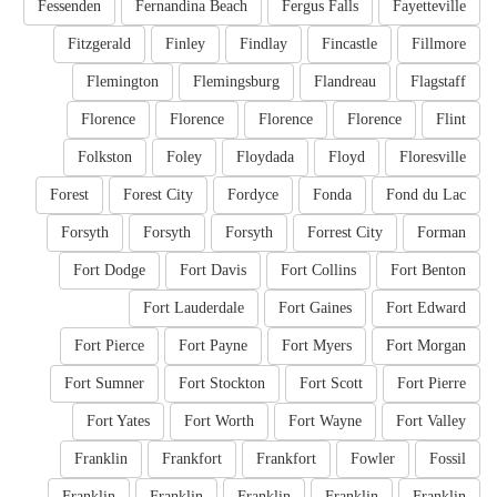
Fessenden
Fernandina Beach
Fergus Falls
Fayetteville
Fitzgerald
Finley
Findlay
Fincastle
Fillmore
Flemington
Flemingsburg
Flandreau
Flagstaff
Florence
Florence
Florence
Florence
Flint
Folkston
Foley
Floydada
Floyd
Floresville
Forest
Forest City
Fordyce
Fonda
Fond du Lac
Forsyth
Forsyth
Forsyth
Forrest City
Forman
Fort Dodge
Fort Davis
Fort Collins
Fort Benton
Fort Lauderdale
Fort Gaines
Fort Edward
Fort Pierce
Fort Payne
Fort Myers
Fort Morgan
Fort Sumner
Fort Stockton
Fort Scott
Fort Pierre
Fort Yates
Fort Worth
Fort Wayne
Fort Valley
Franklin
Frankfort
Frankfort
Fowler
Fossil
Franklin
Franklin
Franklin
Franklin
Franklin