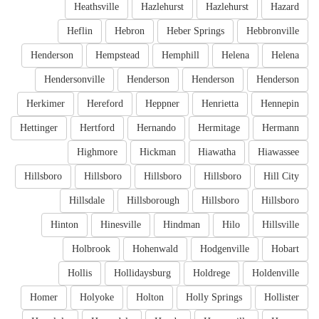
Heathsville
Hazlehurst
Hazlehurst
Hazard
Heflin
Hebron
Heber Springs
Hebbronville
Henderson
Hempstead
Hemphill
Helena
Helena
Hendersonville
Henderson
Henderson
Henderson
Herkimer
Hereford
Heppner
Henrietta
Hennepin
Hettinger
Hertford
Hernando
Hermitage
Hermann
Highmore
Hickman
Hiawatha
Hiawassee
Hillsboro
Hillsboro
Hillsboro
Hillsboro
Hill City
Hillsdale
Hillsborough
Hillsboro
Hillsboro
Hinton
Hinesville
Hindman
Hilo
Hillsville
Holbrook
Hohenwald
Hodgenville
Hobart
Hollis
Hollidaysburg
Holdrege
Holdenville
Homer
Holyoke
Holton
Holly Springs
Hollister