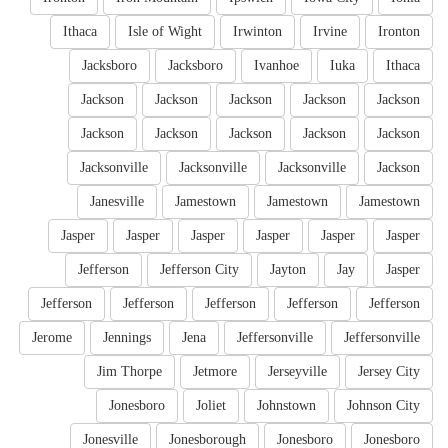
Ithaca
Isle of Wight
Irwinton
Irvine
Ironton
Jacksboro
Jacksboro
Ivanhoe
Iuka
Ithaca
Jackson
Jackson
Jackson
Jackson
Jackson
Jackson
Jackson
Jackson
Jackson
Jackson
Jacksonville
Jacksonville
Jacksonville
Jackson
Janesville
Jamestown
Jamestown
Jamestown
Jasper
Jasper
Jasper
Jasper
Jasper
Jasper
Jefferson
Jefferson City
Jayton
Jay
Jasper
Jefferson
Jefferson
Jefferson
Jefferson
Jefferson
Jerome
Jennings
Jena
Jeffersonville
Jeffersonville
Jim Thorpe
Jetmore
Jerseyville
Jersey City
Jonesboro
Joliet
Johnstown
Johnson City
Jonesville
Jonesborough
Jonesboro
Jonesboro