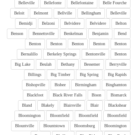
Belleville
Bellefonte
Bellefontaine
Belle Fourche
Beloit
Belmont
Bellville
Bellingham
Belleville
Bemidji
Belzoni
Belvidere
Belvidere
Belton
Benson
Bennettsville
Benkelman
Benjamin
Bend
Benton
Benton
Benton
Benton
Benton
Bernalillo
Berkeley Springs
Bentonville
Benton
Big Lake
Beulah
Bethany
Bessemer
Berryville
Billings
Big Timber
Big Spring
Big Rapids
Bishopville
Bisbee
Birmingham
Binghamton
Blackfoot
Black River Falls
Bison
Bismarck
Bland
Blakely
Blairsville
Blair
Blackshear
Bloomington
Bloomfield
Bloomfield
Bloomfield
Blountville
Blountstown
Bloomsburg
Bloomington