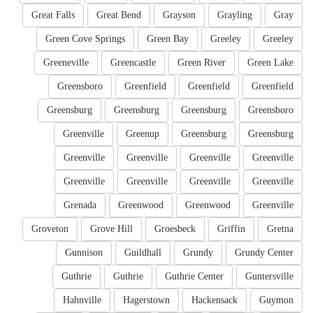
Great Falls
Great Bend
Grayson
Grayling
Gray
Green Cove Springs
Green Bay
Greeley
Greeley
Greeneville
Greencastle
Green River
Green Lake
Greensboro
Greenfield
Greenfield
Greenfield
Greensburg
Greensburg
Greensburg
Greensboro
Greenville
Greenup
Greensburg
Greensburg
Greenville
Greenville
Greenville
Greenville
Greenville
Greenville
Greenville
Greenville
Grenada
Greenwood
Greenwood
Greenville
Groveton
Grove Hill
Groesbeck
Griffin
Gretna
Gunnison
Guildhall
Grundy
Grundy Center
Guthrie
Guthrie
Guthrie Center
Guntersville
Hahnville
Hagerstown
Hackensack
Guymon