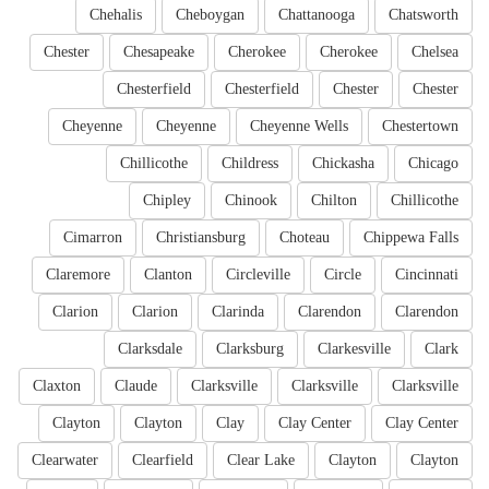
Chehalis
Cheboygan
Chattanooga
Chatsworth
Chester
Chesapeake
Cherokee
Cherokee
Chelsea
Chesterfield
Chesterfield
Chester
Chester
Cheyenne
Cheyenne
Cheyenne Wells
Chestertown
Chillicothe
Childress
Chickasha
Chicago
Chipley
Chinook
Chilton
Chillicothe
Cimarron
Christiansburg
Choteau
Chippewa Falls
Claremore
Clanton
Circleville
Circle
Cincinnati
Clarion
Clarion
Clarinda
Clarendon
Clarendon
Clarksdale
Clarksburg
Clarkesville
Clark
Claxton
Claude
Clarksville
Clarksville
Clarksville
Clayton
Clayton
Clay
Clay Center
Clay Center
Clearwater
Clearfield
Clear Lake
Clayton
Clayton