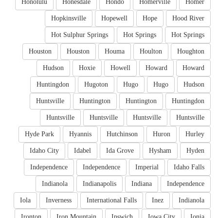
Honolulu
Honesdale
Hondo
Homerville
Homer
Hopkinsville
Hopewell
Hope
Hood River
Hot Sulphur Springs
Hot Springs
Hot Springs
Houston
Houston
Houma
Houlton
Houghton
Hudson
Hoxie
Howell
Howard
Howard
Huntingdon
Hugoton
Hugo
Hugo
Hudson
Huntsville
Huntington
Huntington
Huntingdon
Huntsville
Huntsville
Huntsville
Huntsville
Hyde Park
Hyannis
Hutchinson
Huron
Hurley
Idaho City
Idabel
Ida Grove
Hysham
Hyden
Independence
Independence
Imperial
Idaho Falls
Indianola
Indianapolis
Indiana
Independence
Iola
Inverness
International Falls
Inez
Indianola
Ironton
Iron Mountain
Ipswich
Iowa City
Ionia