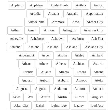
Appling
Appleton
Apalachicola
Antlers
Antigo
Arcadia
Arcadia
Arapaho
Appomattox
Arkadelphia
Ardmore
Arco
Archer City
Arthur
Arnett
Armour
Arlington
Arkansas City
Asheville
Asheboro
Ashdown
Ashburn
Ash Flat
Ashland
Ashland
Ashland
Ashland
Ashland City
Aspermont
Aspen
Asotin
Ashley
Ashland
Athens
Athens
Athens
Atchison
Astoria
Atlantic
Atlanta
Atlanta
Athens
Athens
Auburn
Auburn
Auburn
Atwood
Atoka
Augusta
Augusta
Audubon
Auburn
Auburn
Aztec
Ava
Austin
Austin
Aurora
Augusta
Baker City
Baird
Bainbridge
Bagley
Bad Axe