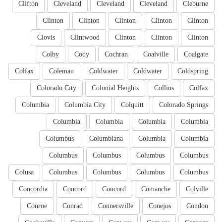
Clifton
Cleveland
Cleveland
Cleveland
Cleburne
Clinton
Clinton
Clinton
Clinton
Clinton
Clovis
Clintwood
Clinton
Clinton
Clinton
Colby
Cody
Cochran
Coalville
Coalgate
Colfax
Coleman
Coldwater
Coldwater
Coldspring
Colorado City
Colonial Heights
Collins
Colfax
Columbia
Columbia City
Colquitt
Colorado Springs
Columbia
Columbia
Columbia
Columbia
Columbus
Columbiana
Columbia
Columbia
Columbus
Columbus
Columbus
Columbus
Colusa
Columbus
Columbus
Columbus
Columbus
Concordia
Concord
Concord
Comanche
Colville
Conroe
Conrad
Connersville
Conejos
Condon