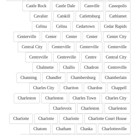
Castle Rock
Castle Dale
Cassville
Cassopolis
Cavalier
Catskill
Catlettsburg
Cathlamet
Celina
Celina
Cedartown
Cedar Rapids
Centerville
Center
Center
Center
Center City
Central City
Centerville
Centerville
Centerville
Centreville
Centreville
Centre
Central City
Chalmette
Challis
Chadron
Centreville
Channing
Chandler
Chambersburg
Chamberlain
Charles City
Chariton
Chardon
Chappell
Charleston
Charleston
Charles Town
Charles City
Charlevoix
Charleston
Charleston
Charlotte
Charlotte
Charlotte
Charlotte Court House
Chatom
Chatham
Chaska
Charlottesville