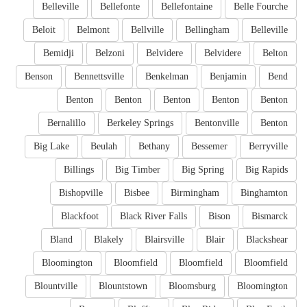
Belleville
Bellefonte
Bellefontaine
Belle Fourche
Beloit
Belmont
Bellville
Bellingham
Belleville
Bemidji
Belzoni
Belvidere
Belvidere
Belton
Benson
Bennettsville
Benkelman
Benjamin
Bend
Benton
Benton
Benton
Benton
Benton
Bernalillo
Berkeley Springs
Bentonville
Benton
Big Lake
Beulah
Bethany
Bessemer
Berryville
Billings
Big Timber
Big Spring
Big Rapids
Bishopville
Bisbee
Birmingham
Binghamton
Blackfoot
Black River Falls
Bison
Bismarck
Bland
Blakely
Blairsville
Blair
Blackshear
Bloomington
Bloomfield
Bloomfield
Bloomfield
Blountville
Blountstown
Bloomsburg
Bloomington