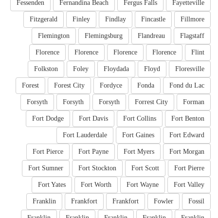
Fessenden
Fernandina Beach
Fergus Falls
Fayetteville
Fitzgerald
Finley
Findlay
Fincastle
Fillmore
Flemington
Flemingsburg
Flandreau
Flagstaff
Florence
Florence
Florence
Florence
Flint
Folkston
Foley
Floydada
Floyd
Floresville
Forest
Forest City
Fordyce
Fonda
Fond du Lac
Forsyth
Forsyth
Forsyth
Forrest City
Forman
Fort Dodge
Fort Davis
Fort Collins
Fort Benton
Fort Lauderdale
Fort Gaines
Fort Edward
Fort Pierce
Fort Payne
Fort Myers
Fort Morgan
Fort Sumner
Fort Stockton
Fort Scott
Fort Pierre
Fort Yates
Fort Worth
Fort Wayne
Fort Valley
Franklin
Frankfort
Frankfort
Fowler
Fossil
Franklin
Franklin
Franklin
Franklin
Franklin