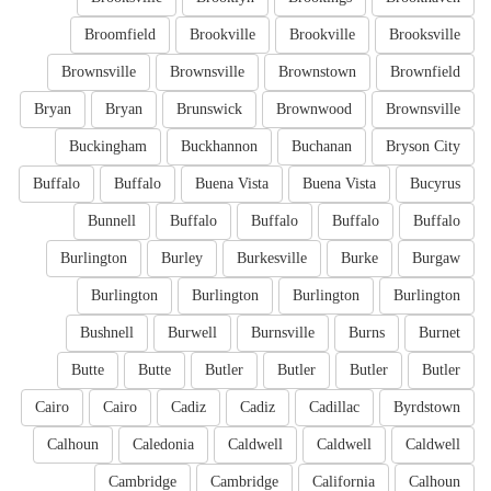
Broomfield
Brookville
Brookville
Brooksville
Brownsville
Brownsville
Brownstown
Brownfield
Bryan
Bryan
Brunswick
Brownwood
Brownsville
Buckingham
Buckhannon
Buchanan
Bryson City
Buffalo
Buffalo
Buena Vista
Buena Vista
Bucyrus
Bunnell
Buffalo
Buffalo
Buffalo
Buffalo
Burlington
Burley
Burkesville
Burke
Burgaw
Burlington
Burlington
Burlington
Burlington
Bushnell
Burwell
Burnsville
Burns
Burnet
Butte
Butte
Butler
Butler
Butler
Butler
Cairo
Cairo
Cadiz
Cadiz
Cadillac
Byrdstown
Calhoun
Caledonia
Caldwell
Caldwell
Caldwell
Cambridge
Cambridge
California
Calhoun