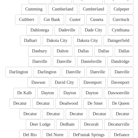
Cumming
Cumberland
Cumberland
Culpeper
Cuthbert
Cut Bank
Custer
Cusseta
Currituck
Dahlonega
Dadeville
Dade City
Cynthiana
Dalhart
Dakota City
Dakota City
Daingerfield
Danbury
Dalton
Dallas
Dallas
Dallas
Danville
Danville
Danielsville
Dandridge
Darlington
Darlington
Danville
Danville
Danville
Dawson
David City
Davenport
Davenport
De Kalb
Dayton
Dayton
Dayton
Dawsonville
Decatur
Decatur
Deadwood
De Smet
De Queen
Decatur
Decatur
Decatur
Decatur
Decatur
Deer Lodge
Dedham
Decorah
Decaturville
Del Rio
Del Norte
DeFuniak Springs
Defiance