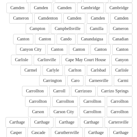
Camden
Camden
Camden
Cambridge
Cambridge
Cameron
Camdenton
Camden
Camden
Camden
Campton
Campbellsville
Camilla
Cameron
Canton
Canton
Cando
Canandaigua
Canadian
Canyon City
Canton
Canton
Canton
Canton
Carlisle
Carlinville
Cape May Court House
Canyon
Carmel
Carlyle
Carlton
Carlsbad
Carlisle
Carrington
Caro
Carnesville
Carmi
Carrollton
Carroll
Carrizozo
Carrizo Springs
Carrollton
Carrollton
Carrollton
Carrollton
Carson
Carson City
Carrollton
Carrollton
Carthage
Carthage
Carthage
Carthage
Cartersville
Casper
Cascade
Caruthersville
Carthage
Carthage