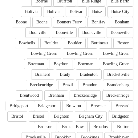
Boerne
Bluffton
Blue Ridge
Blue Earth
Bolivia
Bolivar
Bolivar
Boise
Boise City
Boone
Boone
Bonners Ferry
Bonifay
Bonham
Boonville
Boonville
Booneville
Booneville
Bowbells
Boulder
Boulder
Bottineau
Boston
Bowling Green
Bowling Green
Bowling Green
Bozeman
Boydton
Bowman
Bowling Green
Brainerd
Brady
Bradenton
Brackettville
Breckenridge
Brazil
Brandon
Brandenburg
Brentwood
Brenham
Breckenridge
Breckenridge
Bridgeport
Bridgeport
Brewton
Brewster
Brevard
Bristol
Bristol
Brighton
Brigham City
Bridgeton
Bronson
Broken Bow
Broadus
Britton
Brooksville
Brooklyn
Brookings
Brookhaven