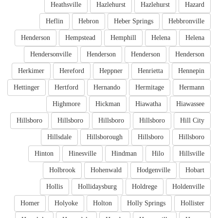
Heathsville
Hazlehurst
Hazlehurst
Hazard
Heflin
Hebron
Heber Springs
Hebbronville
Henderson
Hempstead
Hemphill
Helena
Helena
Hendersonville
Henderson
Henderson
Henderson
Herkimer
Hereford
Heppner
Henrietta
Hennepin
Hettinger
Hertford
Hernando
Hermitage
Hermann
Highmore
Hickman
Hiawatha
Hiawassee
Hillsboro
Hillsboro
Hillsboro
Hillsboro
Hill City
Hillsdale
Hillsborough
Hillsboro
Hillsboro
Hinton
Hinesville
Hindman
Hilo
Hillsville
Holbrook
Hohenwald
Hodgenville
Hobart
Hollis
Hollidaysburg
Holdrege
Holdenville
Homer
Holyoke
Holton
Holly Springs
Hollister