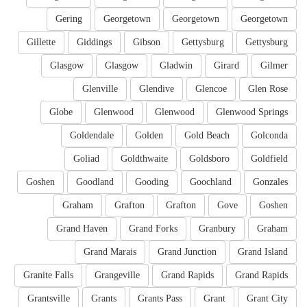
Gering
Georgetown
Georgetown
Georgetown
Gillette
Giddings
Gibson
Gettysburg
Gettysburg
Glasgow
Glasgow
Gladwin
Girard
Gilmer
Glenville
Glendive
Glencoe
Glen Rose
Globe
Glenwood
Glenwood
Glenwood Springs
Goldendale
Golden
Gold Beach
Golconda
Goliad
Goldthwaite
Goldsboro
Goldfield
Goshen
Goodland
Gooding
Goochland
Gonzales
Graham
Grafton
Grafton
Gove
Goshen
Grand Haven
Grand Forks
Granbury
Graham
Grand Marais
Grand Junction
Grand Island
Granite Falls
Grangeville
Grand Rapids
Grand Rapids
Grantsville
Grants
Grants Pass
Grant
Grant City