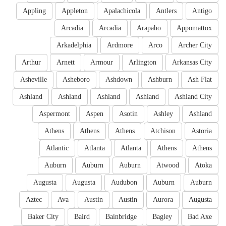
Appling
Appleton
Apalachicola
Antlers
Antigo
Arcadia
Arcadia
Arapaho
Appomattox
Arkadelphia
Ardmore
Arco
Archer City
Arthur
Arnett
Armour
Arlington
Arkansas City
Asheville
Asheboro
Ashdown
Ashburn
Ash Flat
Ashland
Ashland
Ashland
Ashland
Ashland City
Aspermont
Aspen
Asotin
Ashley
Ashland
Athens
Athens
Athens
Atchison
Astoria
Atlantic
Atlanta
Atlanta
Athens
Athens
Auburn
Auburn
Auburn
Atwood
Atoka
Augusta
Augusta
Audubon
Auburn
Auburn
Aztec
Ava
Austin
Austin
Aurora
Augusta
Baker City
Baird
Bainbridge
Bagley
Bad Axe