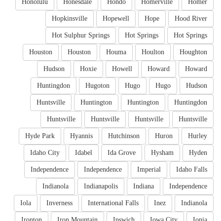
Honolulu
Honesdale
Hondo
Homerville
Homer
Hopkinsville
Hopewell
Hope
Hood River
Hot Sulphur Springs
Hot Springs
Hot Springs
Houston
Houston
Houma
Houlton
Houghton
Hudson
Hoxie
Howell
Howard
Howard
Huntingdon
Hugoton
Hugo
Hugo
Hudson
Huntsville
Huntington
Huntington
Huntingdon
Huntsville
Huntsville
Huntsville
Huntsville
Hyde Park
Hyannis
Hutchinson
Huron
Hurley
Idaho City
Idabel
Ida Grove
Hysham
Hyden
Independence
Independence
Imperial
Idaho Falls
Indianola
Indianapolis
Indiana
Independence
Iola
Inverness
International Falls
Inez
Indianola
Ironton
Iron Mountain
Ipswich
Iowa City
Ionia