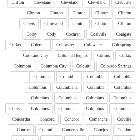
Clifton
Cleveland
Cleveland
Cleveland
Cleburne
Clinton
Clinton
Clinton
Clinton
Clinton
Clovis
Clintwood
Clinton
Clinton
Clinton
Colby
Cody
Cochran
Coalville
Coalgate
Colfax
Coleman
Coldwater
Coldwater
Coldspring
Colorado City
Colonial Heights
Collins
Colfax
Columbia
Columbia City
Colquitt
Colorado Springs
Columbia
Columbia
Columbia
Columbia
Columbus
Columbiana
Columbia
Columbia
Columbus
Columbus
Columbus
Columbus
Colusa
Columbus
Columbus
Columbus
Columbus
Concordia
Concord
Concord
Comanche
Colville
Conroe
Conrad
Connersville
Conejos
Condon