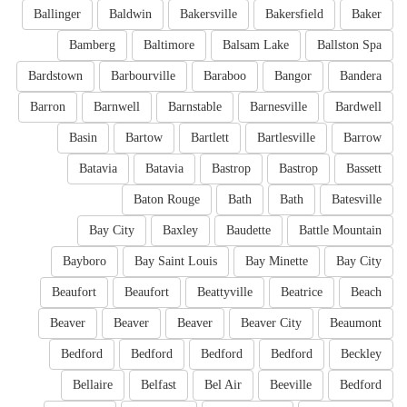
Ballinger
Baldwin
Bakersville
Bakersfield
Baker
Bamberg
Baltimore
Balsam Lake
Ballston Spa
Bardstown
Barbourville
Baraboo
Bangor
Bandera
Barron
Barnwell
Barnstable
Barnesville
Bardwell
Basin
Bartow
Bartlett
Bartlesville
Barrow
Batavia
Batavia
Bastrop
Bastrop
Bassett
Baton Rouge
Bath
Bath
Batesville
Bay City
Baxley
Baudette
Battle Mountain
Bayboro
Bay Saint Louis
Bay Minette
Bay City
Beaufort
Beaufort
Beattyville
Beatrice
Beach
Beaver
Beaver
Beaver
Beaver City
Beaumont
Bedford
Bedford
Bedford
Bedford
Beckley
Bellaire
Belfast
Bel Air
Beeville
Bedford