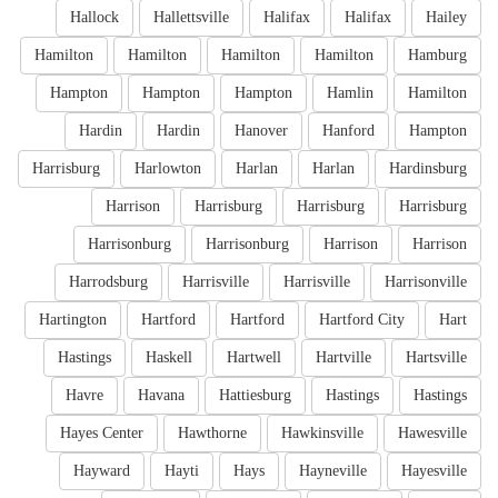
Hallock
Hallettsville
Halifax
Halifax
Hailey
Hamilton
Hamilton
Hamilton
Hamilton
Hamburg
Hampton
Hampton
Hampton
Hamlin
Hamilton
Hardin
Hardin
Hanover
Hanford
Hampton
Harrisburg
Harlowton
Harlan
Harlan
Hardinsburg
Harrison
Harrisburg
Harrisburg
Harrisburg
Harrisonburg
Harrisonburg
Harrison
Harrison
Harrodsburg
Harrisville
Harrisville
Harrisonville
Hartington
Hartford
Hartford
Hartford City
Hart
Hastings
Haskell
Hartwell
Hartville
Hartsville
Havre
Havana
Hattiesburg
Hastings
Hastings
Hayes Center
Hawthorne
Hawkinsville
Hawesville
Hayward
Hayti
Hays
Hayneville
Hayesville