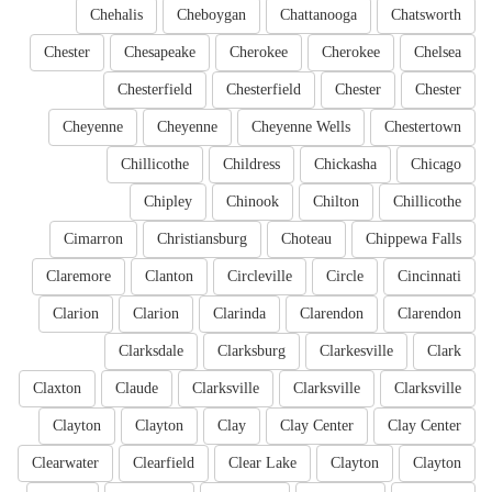
Chehalis
Cheboygan
Chattanooga
Chatsworth
Chester
Chesapeake
Cherokee
Cherokee
Chelsea
Chesterfield
Chesterfield
Chester
Chester
Cheyenne
Cheyenne
Cheyenne Wells
Chestertown
Chillicothe
Childress
Chickasha
Chicago
Chipley
Chinook
Chilton
Chillicothe
Cimarron
Christiansburg
Choteau
Chippewa Falls
Claremore
Clanton
Circleville
Circle
Cincinnati
Clarion
Clarion
Clarinda
Clarendon
Clarendon
Clarksdale
Clarksburg
Clarkesville
Clark
Claxton
Claude
Clarksville
Clarksville
Clarksville
Clayton
Clayton
Clay
Clay Center
Clay Center
Clearwater
Clearfield
Clear Lake
Clayton
Clayton