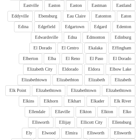
Eastville
Easton
Easton
Eastman
Eastland
Eddyville
Ebensburg
Eau Claire
Eatonton
Eaton
Edina
Edgefield
Edgartown
Edgard
Edenton
Edwardsville
Edna
Edmonton
Edinburg
El Dorado
El Centro
Ekalaka
Effingham
Elberton
Elba
El Reno
El Paso
El Dorado
Elizabeth City
Eldorado
Eldora
Elbow Lake
Elizabethtown
Elizabethton
Elizabeth
Elizabeth
Elk Point
Elizabethtown
Elizabethtown
Elizabethtown
Elkins
Elkhorn
Elkhart
Elkader
Elk River
Ellendale
Ellaville
Elkton
Elkton
Elko
Ellsworth
Ellijay
Ellicott City
Ellensburg
Ely
Elwood
Elmira
Ellsworth
Ellsworth