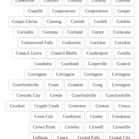
Cookeville
Conyers
Conway
Conway
Convent
Coquille
Cooperstown
Cooperstown
Cooper
Corpus Christi
Corning
Corinth
Cordell
Cordele
Corvallis
Corunna
Cortland
Cortez
Corsicana
Cottonwood Falls
Coshocton
Corydon
Corydon
Council Grove
Council Bluffs
Coudersport
Cotulla
Coushatta
Courtland
Coupeville
Council
Covington
Covington
Covington
Covington
Crawfordsville
Crane
Crandon
Craig
Covington
Crescent City
Creede
Crawfordville
Crawfordville
Crockett
Cripple Creek
Crestview
Creston
Cresco
Cross City
Crosbyton
Crosby
Crookston
Crown Point
Crowley
Crowell
Crossville
Cullman
Cuero
Crystal Falls
Crystal City