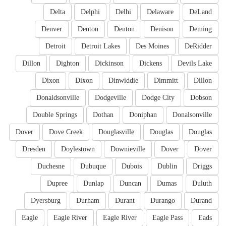
Delta
Delphi
Delhi
Delaware
DeLand
Denver
Denton
Denton
Denison
Deming
Detroit
Detroit Lakes
Des Moines
DeRidder
Dillon
Dighton
Dickinson
Dickens
Devils Lake
Dixon
Dixon
Dinwiddie
Dimmitt
Dillon
Donaldsonville
Dodgeville
Dodge City
Dobson
Double Springs
Dothan
Doniphan
Donalsonville
Dover
Dove Creek
Douglasville
Douglas
Douglas
Dresden
Doylestown
Downieville
Dover
Dover
Duchesne
Dubuque
Dubois
Dublin
Driggs
Dupree
Dunlap
Duncan
Dumas
Duluth
Dyersburg
Durham
Durant
Durango
Durand
Eagle
Eagle River
Eagle River
Eagle Pass
Eads