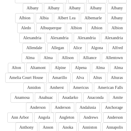
Albany
Albany
Albany
Albany
Albany
Albion
Albia
Albert Lea
Albemarle
Albany
Aledo
Albuquerque
Albion
Albion
Albion
Alexandria
Alexandria
Alexandria
Alexandria
Allendale
Allegan
Alice
Algona
Alfred
Alma
Alma
Allison
Alliance
Allentown
Alton
Altamont
Alpine
Alpena
Alma
Alma
Amelia Court House
Amarillo
Alva
Altus
Alturas
Amidon
Amherst
Americus
American Falls
Anamosa
Anahuac
Anadarko
Anaconda
Amite
Anderson
Anderson
Andalusia
Anchorage
Ann Arbor
Angola
Angleton
Andrews
Anderson
Anthony
Anson
Anoka
Anniston
Annapolis