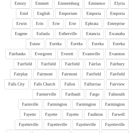
Emory
Emmett
Emmetsburg
Eminence
Elyria
Enid
English
Emporium
Emporia
Emporia
Erwin
Erin
Erie
Erie
Ephrata
Enterprise
Eugene
Eufaula
Estherville
Estancia
Escanaba
Eutaw
Eureka
Eureka
Eureka
Eureka
Fairbanks
Evergreen
Everett
Evansville
Evanston
Fairfield
Fairfield
Fairfield
Fairfax
Fairbury
Fairplay
Fairmont
Fairmont
Fairfield
Fairfield
Falls City
Falls Church
Fallon
Falfurrias
Fairview
Farmerville
Faribault
Fargo
Falmouth
Farmville
Farmington
Farmington
Farmington
Fayette
Fayette
Fayette
Faulkton
Farwell
Fayetteville
Fayetteville
Fayetteville
Fayetteville