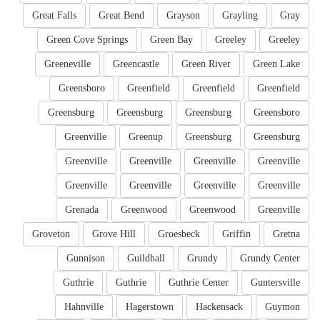
Great Falls
Great Bend
Grayson
Grayling
Gray
Green Cove Springs
Green Bay
Greeley
Greeley
Greeneville
Greencastle
Green River
Green Lake
Greensboro
Greenfield
Greenfield
Greenfield
Greensburg
Greensburg
Greensburg
Greensboro
Greenville
Greenup
Greensburg
Greensburg
Greenville
Greenville
Greenville
Greenville
Greenville
Greenville
Greenville
Greenville
Grenada
Greenwood
Greenwood
Greenville
Groveton
Grove Hill
Groesbeck
Griffin
Gretna
Gunnison
Guildhall
Grundy
Grundy Center
Guthrie
Guthrie
Guthrie Center
Guntersville
Hahnville
Hagerstown
Hackensack
Guymon