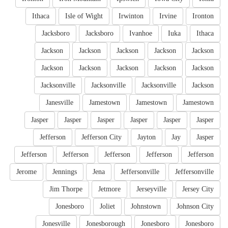
Ithaca
Isle of Wight
Irwinton
Irvine
Ironton
Jacksboro
Jacksboro
Ivanhoe
Iuka
Ithaca
Jackson
Jackson
Jackson
Jackson
Jackson
Jackson
Jackson
Jackson
Jackson
Jackson
Jacksonville
Jacksonville
Jacksonville
Jackson
Janesville
Jamestown
Jamestown
Jamestown
Jasper
Jasper
Jasper
Jasper
Jasper
Jasper
Jefferson
Jefferson City
Jayton
Jay
Jasper
Jefferson
Jefferson
Jefferson
Jefferson
Jefferson
Jerome
Jennings
Jena
Jeffersonville
Jeffersonville
Jim Thorpe
Jetmore
Jerseyville
Jersey City
Jonesboro
Joliet
Johnstown
Johnson City
Jonesville
Jonesborough
Jonesboro
Jonesboro