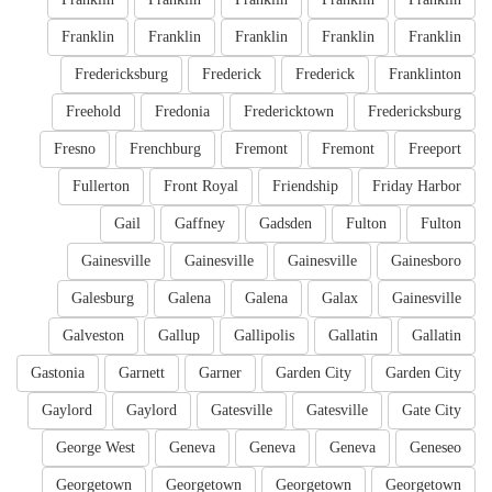
Franklin
Franklin
Franklin
Franklin
Franklin
Fredericksburg
Frederick
Frederick
Franklinton
Freehold
Fredonia
Fredericktown
Fredericksburg
Fresno
Frenchburg
Fremont
Fremont
Freeport
Fullerton
Front Royal
Friendship
Friday Harbor
Gail
Gaffney
Gadsden
Fulton
Fulton
Gainesville
Gainesville
Gainesville
Gainesboro
Galesburg
Galena
Galena
Galax
Gainesville
Galveston
Gallup
Gallipolis
Gallatin
Gallatin
Gastonia
Garnett
Garner
Garden City
Garden City
Gaylord
Gaylord
Gatesville
Gatesville
Gate City
George West
Geneva
Geneva
Geneva
Geneseo
Georgetown
Georgetown
Georgetown
Georgetown