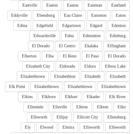
Eastville
Easton
Easton
Eastman
Eastland
Eddyville
Ebensburg
Eau Claire
Eatonton
Eaton
Edina
Edgefield
Edgartown
Edgard
Edenton
Edwardsville
Edna
Edmonton
Edinburg
El Dorado
El Centro
Ekalaka
Effingham
Elberton
Elba
El Reno
El Paso
El Dorado
Elizabeth City
Eldorado
Eldora
Elbow Lake
Elizabethtown
Elizabethton
Elizabeth
Elizabeth
Elk Point
Elizabethtown
Elizabethtown
Elizabethtown
Elkins
Elkhorn
Elkhart
Elkader
Elk River
Ellendale
Ellaville
Elkton
Elkton
Elko
Ellsworth
Ellijay
Ellicott City
Ellensburg
Ely
Elwood
Elmira
Ellsworth
Ellsworth