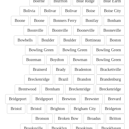
Boerne
Bluffton
Blue Ridge
Blue Earth
Bolivia
Bolivar
Bolivar
Boise
Boise City
Boone
Boone
Bonners Ferry
Bonifay
Bonham
Boonville
Boonville
Booneville
Booneville
Bowbells
Boulder
Boulder
Bottineau
Boston
Bowling Green
Bowling Green
Bowling Green
Bozeman
Boydton
Bowman
Bowling Green
Brainerd
Brady
Bradenton
Brackettville
Breckenridge
Brazil
Brandon
Brandenburg
Brentwood
Brenham
Breckenridge
Breckenridge
Bridgeport
Bridgeport
Brewton
Brewster
Brevard
Bristol
Bristol
Brighton
Brigham City
Bridgeton
Bronson
Broken Bow
Broadus
Britton
Brooksville
Brooklyn
Brookings
Brookhaven