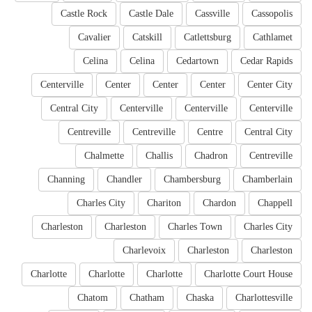
Castle Rock
Castle Dale
Cassville
Cassopolis
Cavalier
Catskill
Catlettsburg
Cathlamet
Celina
Celina
Cedartown
Cedar Rapids
Centerville
Center
Center
Center
Center City
Central City
Centerville
Centerville
Centerville
Centreville
Centreville
Centre
Central City
Chalmette
Challis
Chadron
Centreville
Channing
Chandler
Chambersburg
Chamberlain
Charles City
Chariton
Chardon
Chappell
Charleston
Charleston
Charles Town
Charles City
Charlevoix
Charleston
Charleston
Charlotte
Charlotte
Charlotte
Charlotte Court House
Chatom
Chatham
Chaska
Charlottesville