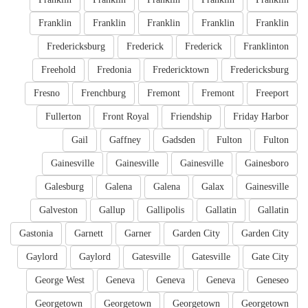
Franklin
Franklin
Franklin
Franklin
Franklin
Fredericksburg
Frederick
Frederick
Franklinton
Freehold
Fredonia
Fredericktown
Fredericksburg
Fresno
Frenchburg
Fremont
Fremont
Freeport
Fullerton
Front Royal
Friendship
Friday Harbor
Gail
Gaffney
Gadsden
Fulton
Fulton
Gainesville
Gainesville
Gainesville
Gainesboro
Galesburg
Galena
Galena
Galax
Gainesville
Galveston
Gallup
Gallipolis
Gallatin
Gallatin
Gastonia
Garnett
Garner
Garden City
Garden City
Gaylord
Gaylord
Gatesville
Gatesville
Gate City
George West
Geneva
Geneva
Geneva
Geneseo
Georgetown
Georgetown
Georgetown
Georgetown