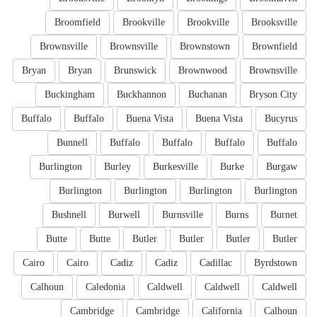
Broomfield
Brookville
Brookville
Brooksville
Brownsville
Brownsville
Brownstown
Brownfield
Bryan
Bryan
Brunswick
Brownwood
Brownsville
Buckingham
Buckhannon
Buchanan
Bryson City
Buffalo
Buffalo
Buena Vista
Buena Vista
Bucyrus
Bunnell
Buffalo
Buffalo
Buffalo
Buffalo
Burlington
Burley
Burkesville
Burke
Burgaw
Burlington
Burlington
Burlington
Burlington
Bushnell
Burwell
Burnsville
Burns
Burnet
Butte
Butte
Butler
Butler
Butler
Butler
Cairo
Cairo
Cadiz
Cadiz
Cadillac
Byrdstown
Calhoun
Caledonia
Caldwell
Caldwell
Caldwell
Cambridge
Cambridge
California
Calhoun