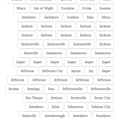
Ithaca
Isle of Wight
Irwinton
Irvine
Ironton
Jacksboro
Jacksboro
Ivanhoe
Iuka
Ithaca
Jackson
Jackson
Jackson
Jackson
Jackson
Jackson
Jackson
Jackson
Jackson
Jackson
Jacksonville
Jacksonville
Jacksonville
Jackson
Janesville
Jamestown
Jamestown
Jamestown
Jasper
Jasper
Jasper
Jasper
Jasper
Jasper
Jefferson
Jefferson City
Jayton
Jay
Jasper
Jefferson
Jefferson
Jefferson
Jefferson
Jefferson
Jerome
Jennings
Jena
Jeffersonville
Jeffersonville
Jim Thorpe
Jetmore
Jerseyville
Jersey City
Jonesboro
Joliet
Johnstown
Johnson City
Jonesville
Jonesborough
Jonesboro
Jonesboro