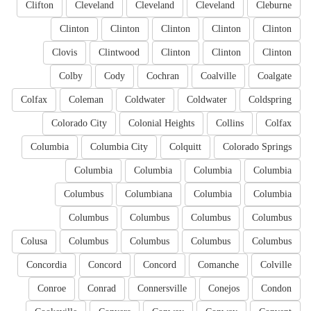
Clifton
Cleveland
Cleveland
Cleveland
Cleburne
Clinton
Clinton
Clinton
Clinton
Clinton
Clovis
Clintwood
Clinton
Clinton
Clinton
Colby
Cody
Cochran
Coalville
Coalgate
Colfax
Coleman
Coldwater
Coldwater
Coldspring
Colorado City
Colonial Heights
Collins
Colfax
Columbia
Columbia City
Colquitt
Colorado Springs
Columbia
Columbia
Columbia
Columbia
Columbus
Columbiana
Columbia
Columbia
Columbus
Columbus
Columbus
Columbus
Colusa
Columbus
Columbus
Columbus
Columbus
Concordia
Concord
Concord
Comanche
Colville
Conroe
Conrad
Connersville
Conejos
Condon