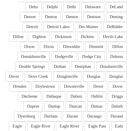
Delta
Delphi
Delhi
Delaware
DeLand
Denver
Denton
Denton
Denison
Deming
Detroit
Detroit Lakes
Des Moines
DeRidder
Dillon
Dighton
Dickinson
Dickens
Devils Lake
Dixon
Dixon
Dinwiddie
Dimmitt
Dillon
Donaldsonville
Dodgeville
Dodge City
Dobson
Double Springs
Dothan
Doniphan
Donalsonville
Dover
Dove Creek
Douglasville
Douglas
Douglas
Dresden
Doylestown
Downieville
Dover
Dover
Duchesne
Dubuque
Dubois
Dublin
Driggs
Dupree
Dunlap
Duncan
Dumas
Duluth
Dyersburg
Durham
Durant
Durango
Durand
Eagle
Eagle River
Eagle River
Eagle Pass
Eads