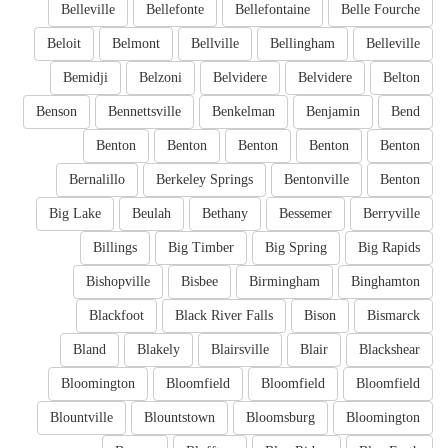
Belleville
Bellefonte
Bellefontaine
Belle Fourche
Beloit
Belmont
Bellville
Bellingham
Belleville
Bemidji
Belzoni
Belvidere
Belvidere
Belton
Benson
Bennettsville
Benkelman
Benjamin
Bend
Benton
Benton
Benton
Benton
Benton
Bernalillo
Berkeley Springs
Bentonville
Benton
Big Lake
Beulah
Bethany
Bessemer
Berryville
Billings
Big Timber
Big Spring
Big Rapids
Bishopville
Bisbee
Birmingham
Binghamton
Blackfoot
Black River Falls
Bison
Bismarck
Bland
Blakely
Blairsville
Blair
Blackshear
Bloomington
Bloomfield
Bloomfield
Bloomfield
Blountville
Blountstown
Bloomsburg
Bloomington