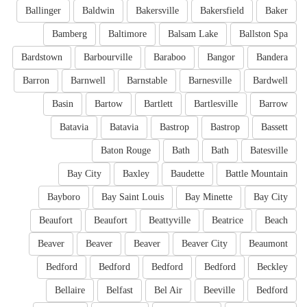
Ballinger
Baldwin
Bakersville
Bakersfield
Baker
Bamberg
Baltimore
Balsam Lake
Ballston Spa
Bardstown
Barbourville
Baraboo
Bangor
Bandera
Barron
Barnwell
Barnstable
Barnesville
Bardwell
Basin
Bartow
Bartlett
Bartlesville
Barrow
Batavia
Batavia
Bastrop
Bastrop
Bassett
Baton Rouge
Bath
Bath
Batesville
Bay City
Baxley
Baudette
Battle Mountain
Bayboro
Bay Saint Louis
Bay Minette
Bay City
Beaufort
Beaufort
Beattyville
Beatrice
Beach
Beaver
Beaver
Beaver
Beaver City
Beaumont
Bedford
Bedford
Bedford
Bedford
Beckley
Bellaire
Belfast
Bel Air
Beeville
Bedford