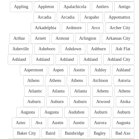
Appling
Appleton
Apalachicola
Antlers
Antigo
Arcadia
Arcadia
Arapaho
Appomattox
Arkadelphia
Ardmore
Arco
Archer City
Arthur
Arnett
Armour
Arlington
Arkansas City
Asheville
Asheboro
Ashdown
Ashburn
Ash Flat
Ashland
Ashland
Ashland
Ashland
Ashland City
Aspermont
Aspen
Asotin
Ashley
Ashland
Athens
Athens
Athens
Atchison
Astoria
Atlantic
Atlanta
Atlanta
Athens
Athens
Auburn
Auburn
Auburn
Atwood
Atoka
Augusta
Augusta
Audubon
Auburn
Auburn
Aztec
Ava
Austin
Austin
Aurora
Augusta
Baker City
Baird
Bainbridge
Bagley
Bad Axe