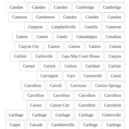
Camden
Camden
Camden
Cambridge
Cambridge
Cameron
Camdenton
Camden
Camden
Camden
Campton
Campbellsville
Camilla
Cameron
Canton
Canton
Cando
Canandaigua
Canadian
Canyon City
Canton
Canton
Canton
Canton
Carlisle
Carlinville
Cape May Court House
Canyon
Carmel
Carlyle
Carlton
Carlsbad
Carlisle
Carrington
Caro
Carnesville
Carmi
Carrollton
Carroll
Carrizozo
Carrizo Springs
Carrollton
Carrollton
Carrollton
Carrollton
Carson
Carson City
Carrollton
Carrollton
Carthage
Carthage
Carthage
Carthage
Cartersville
Casper
Cascade
Caruthersville
Carthage
Carthage