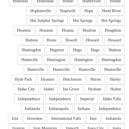
Honolulu
Honesdale
Hondo
Homerville
Homer
Hopkinsville
Hopewell
Hope
Hood River
Hot Sulphur Springs
Hot Springs
Hot Springs
Houston
Houston
Houma
Houlton
Houghton
Hudson
Hoxie
Howell
Howard
Howard
Huntingdon
Hugoton
Hugo
Hugo
Hudson
Huntsville
Huntington
Huntington
Huntingdon
Huntsville
Huntsville
Huntsville
Huntsville
Hyde Park
Hyannis
Hutchinson
Huron
Hurley
Idaho City
Idabel
Ida Grove
Hysham
Hyden
Independence
Independence
Imperial
Idaho Falls
Indianola
Indianapolis
Indiana
Independence
Iola
Inverness
International Falls
Inez
Indianola
Ironton
Iron Mountain
Ipswich
Iowa City
Ionia