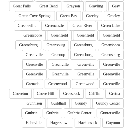
Great Falls
Great Bend
Grayson
Grayling
Gray
Green Cove Springs
Green Bay
Greeley
Greeley
Greeneville
Greencastle
Green River
Green Lake
Greensboro
Greenfield
Greenfield
Greenfield
Greensburg
Greensburg
Greensburg
Greensboro
Greenville
Greenup
Greensburg
Greensburg
Greenville
Greenville
Greenville
Greenville
Greenville
Greenville
Greenville
Greenville
Grenada
Greenwood
Greenwood
Greenville
Groveton
Grove Hill
Groesbeck
Griffin
Gretna
Gunnison
Guildhall
Grundy
Grundy Center
Guthrie
Guthrie
Guthrie Center
Guntersville
Hahnville
Hagerstown
Hackensack
Guymon