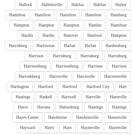
Hallock
Hallettsville
Halifax
Halifax
Hailey
Hamilton
Hamilton
Hamilton
Hamilton
Hamburg
Hampton
Hampton
Hampton
Hamlin
Hamilton
Hardin
Hardin
Hanover
Hanford
Hampton
Harrisburg
Harlowton
Harlan
Harlan
Hardinsburg
Harrison
Harrisburg
Harrisburg
Harrisburg
Harrisonburg
Harrisonburg
Harrison
Harrison
Harrodsburg
Harrisville
Harrisville
Harrisonville
Hartington
Hartford
Hartford
Hartford City
Hart
Hastings
Haskell
Hartwell
Hartville
Hartsville
Havre
Havana
Hattiesburg
Hastings
Hastings
Hayes Center
Hawthorne
Hawkinsville
Hawesville
Hayward
Hayti
Hays
Hayneville
Hayesville