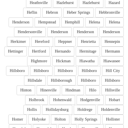
Heathsville
Hazlehurst
Hazlehurst
Hazard
Heflin
Hebron
Heber Springs
Hebbronville
Henderson
Hempstead
Hemphill
Helena
Helena
Hendersonville
Henderson
Henderson
Henderson
Herkimer
Hereford
Heppner
Henrietta
Hennepin
Hettinger
Hertford
Hernando
Hermitage
Hermann
Highmore
Hickman
Hiawatha
Hiawassee
Hillsboro
Hillsboro
Hillsboro
Hillsboro
Hill City
Hillsdale
Hillsborough
Hillsboro
Hillsboro
Hinton
Hinesville
Hindman
Hilo
Hillsville
Holbrook
Hohenwald
Hodgenville
Hobart
Hollis
Hollidaysburg
Holdrege
Holdenville
Homer
Holyoke
Holton
Holly Springs
Hollister