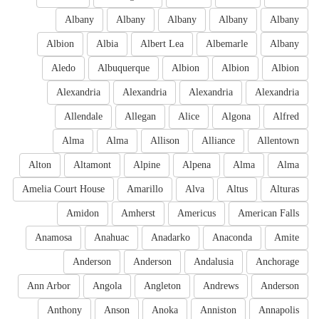
Albany
Albany
Albany
Albany
Albany
Albion
Albia
Albert Lea
Albemarle
Albany
Aledo
Albuquerque
Albion
Albion
Albion
Alexandria
Alexandria
Alexandria
Alexandria
Allendale
Allegan
Alice
Algona
Alfred
Alma
Alma
Allison
Alliance
Allentown
Alton
Altamont
Alpine
Alpena
Alma
Alma
Amelia Court House
Amarillo
Alva
Altus
Alturas
Amidon
Amherst
Americus
American Falls
Anamosa
Anahuac
Anadarko
Anaconda
Amite
Anderson
Anderson
Andalusia
Anchorage
Ann Arbor
Angola
Angleton
Andrews
Anderson
Anthony
Anson
Anoka
Anniston
Annapolis