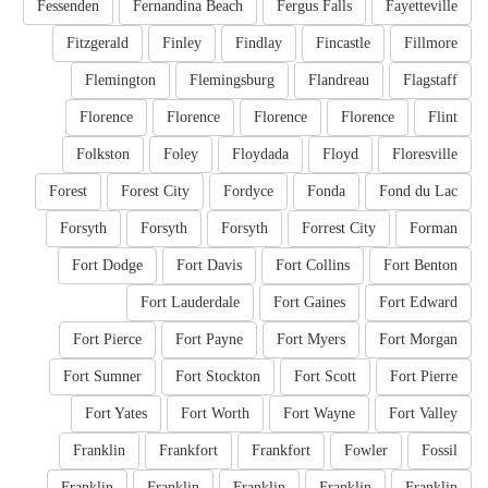
Fessenden
Fernandina Beach
Fergus Falls
Fayetteville
Fitzgerald
Finley
Findlay
Fincastle
Fillmore
Flemington
Flemingsburg
Flandreau
Flagstaff
Florence
Florence
Florence
Florence
Flint
Folkston
Foley
Floydada
Floyd
Floresville
Forest
Forest City
Fordyce
Fonda
Fond du Lac
Forsyth
Forsyth
Forsyth
Forrest City
Forman
Fort Dodge
Fort Davis
Fort Collins
Fort Benton
Fort Lauderdale
Fort Gaines
Fort Edward
Fort Pierce
Fort Payne
Fort Myers
Fort Morgan
Fort Sumner
Fort Stockton
Fort Scott
Fort Pierre
Fort Yates
Fort Worth
Fort Wayne
Fort Valley
Franklin
Frankfort
Frankfort
Fowler
Fossil
Franklin
Franklin
Franklin
Franklin
Franklin