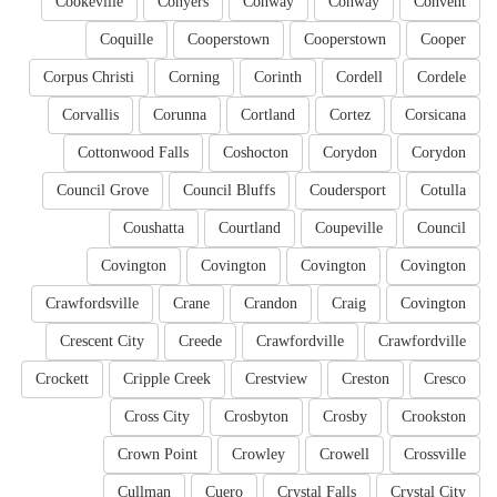
Cookeville
Conyers
Conway
Conway
Convent
Coquille
Cooperstown
Cooperstown
Cooper
Corpus Christi
Corning
Corinth
Cordell
Cordele
Corvallis
Corunna
Cortland
Cortez
Corsicana
Cottonwood Falls
Coshocton
Corydon
Corydon
Council Grove
Council Bluffs
Coudersport
Cotulla
Coushatta
Courtland
Coupeville
Council
Covington
Covington
Covington
Covington
Crawfordsville
Crane
Crandon
Craig
Covington
Crescent City
Creede
Crawfordville
Crawfordville
Crockett
Cripple Creek
Crestview
Creston
Cresco
Cross City
Crosbyton
Crosby
Crookston
Crown Point
Crowley
Crowell
Crossville
Cullman
Cuero
Crystal Falls
Crystal City