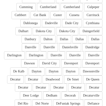
Cumming
Cumberland
Cumberland
Culpeper
Cuthbert
Cut Bank
Custer
Cusseta
Currituck
Dahlonega
Dadeville
Dade City
Cynthiana
Dalhart
Dakota City
Dakota City
Daingerfield
Danbury
Dalton
Dallas
Dallas
Dallas
Danville
Danville
Danielsville
Dandridge
Darlington
Darlington
Danville
Danville
Danville
Dawson
David City
Davenport
Davenport
De Kalb
Dayton
Dayton
Dayton
Dawsonville
Decatur
Decatur
Deadwood
De Smet
De Queen
Decatur
Decatur
Decatur
Decatur
Decatur
Deer Lodge
Dedham
Decorah
Decaturville
Del Rio
Del Norte
DeFuniak Springs
Defiance