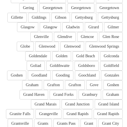
Gering
Georgetown
Georgetown
Georgetown
Gillette
Giddings
Gibson
Gettysburg
Gettysburg
Glasgow
Glasgow
Gladwin
Girard
Gilmer
Glenville
Glendive
Glencoe
Glen Rose
Globe
Glenwood
Glenwood
Glenwood Springs
Goldendale
Golden
Gold Beach
Golconda
Goliad
Goldthwaite
Goldsboro
Goldfield
Goshen
Goodland
Gooding
Goochland
Gonzales
Graham
Grafton
Grafton
Gove
Goshen
Grand Haven
Grand Forks
Granbury
Graham
Grand Marais
Grand Junction
Grand Island
Granite Falls
Grangeville
Grand Rapids
Grand Rapids
Grantsville
Grants
Grants Pass
Grant
Grant City