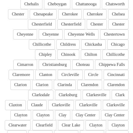
Chehalis
Cheboygan
Chattanooga
Chatsworth
Chester
Chesapeake
Cherokee
Cherokee
Chelsea
Chesterfield
Chesterfield
Chester
Chester
Cheyenne
Cheyenne
Cheyenne Wells
Chestertown
Chillicothe
Childress
Chickasha
Chicago
Chipley
Chinook
Chilton
Chillicothe
Cimarron
Christiansburg
Choteau
Chippewa Falls
Claremore
Clanton
Circleville
Circle
Cincinnati
Clarion
Clarion
Clarinda
Clarendon
Clarendon
Clarksdale
Clarksburg
Clarkesville
Clark
Claxton
Claude
Clarksville
Clarksville
Clarksville
Clayton
Clayton
Clay
Clay Center
Clay Center
Clearwater
Clearfield
Clear Lake
Clayton
Clayton