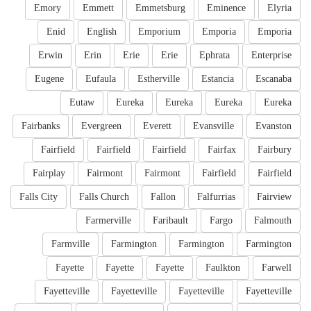
Emory
Emmett
Emmetsburg
Eminence
Elyria
Enid
English
Emporium
Emporia
Emporia
Erwin
Erin
Erie
Erie
Ephrata
Enterprise
Eugene
Eufaula
Estherville
Estancia
Escanaba
Eutaw
Eureka
Eureka
Eureka
Eureka
Fairbanks
Evergreen
Everett
Evansville
Evanston
Fairfield
Fairfield
Fairfield
Fairfax
Fairbury
Fairplay
Fairmont
Fairmont
Fairfield
Fairfield
Falls City
Falls Church
Fallon
Falfurrias
Fairview
Farmerville
Faribault
Fargo
Falmouth
Farmville
Farmington
Farmington
Farmington
Fayette
Fayette
Fayette
Faulkton
Farwell
Fayetteville
Fayetteville
Fayetteville
Fayetteville