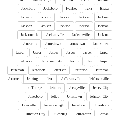
Jacksboro
Jacksboro
Ivanhoe
Iuka
Ithaca
Jackson
Jackson
Jackson
Jackson
Jackson
Jackson
Jackson
Jackson
Jackson
Jackson
Jacksonville
Jacksonville
Jacksonville
Jackson
Janesville
Jamestown
Jamestown
Jamestown
Jasper
Jasper
Jasper
Jasper
Jasper
Jasper
Jefferson
Jefferson City
Jayton
Jay
Jasper
Jefferson
Jefferson
Jefferson
Jefferson
Jefferson
Jerome
Jennings
Jena
Jeffersonville
Jeffersonville
Jim Thorpe
Jetmore
Jerseyville
Jersey City
Jonesboro
Joliet
Johnstown
Johnson City
Jonesville
Jonesborough
Jonesboro
Jonesboro
Junction City
Julesburg
Jourdanton
Jordan