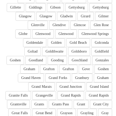
Gillette
Giddings
Gibson
Gettysburg
Gettysburg
Glasgow
Glasgow
Gladwin
Girard
Gilmer
Glenville
Glendive
Glencoe
Glen Rose
Globe
Glenwood
Glenwood
Glenwood Springs
Goldendale
Golden
Gold Beach
Golconda
Goliad
Goldthwaite
Goldsboro
Goldfield
Goshen
Goodland
Gooding
Goochland
Gonzales
Graham
Grafton
Grafton
Gove
Goshen
Grand Haven
Grand Forks
Granbury
Graham
Grand Marais
Grand Junction
Grand Island
Granite Falls
Grangeville
Grand Rapids
Grand Rapids
Grantsville
Grants
Grants Pass
Grant
Grant City
Great Falls
Great Bend
Grayson
Grayling
Gray