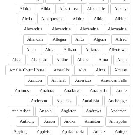
Albion
Albia
Albert Lea
Albemarle
Albany
Aledo
Albuquerque
Albion
Albion
Albion
Alexandria
Alexandria
Alexandria
Alexandria
Allendale
Allegan
Alice
Algona
Alfred
Alma
Alma
Allison
Alliance
Allentown
Alton
Altamont
Alpine
Alpena
Alma
Alma
Amelia Court House
Amarillo
Alva
Altus
Alturas
Amidon
Amherst
Americus
American Falls
Anamosa
Anahuac
Anadarko
Anaconda
Amite
Anderson
Anderson
Andalusia
Anchorage
Ann Arbor
Angola
Angleton
Andrews
Anderson
Anthony
Anson
Anoka
Anniston
Annapolis
Appling
Appleton
Apalachicola
Antlers
Antigo