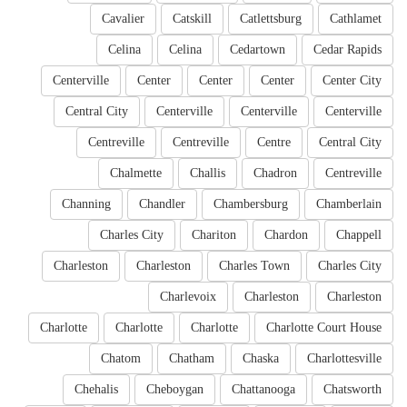
Cavalier
Catskill
Catlettsburg
Cathlamet
Celina
Celina
Cedartown
Cedar Rapids
Centerville
Center
Center
Center
Center City
Central City
Centerville
Centerville
Centerville
Centreville
Centreville
Centre
Central City
Chalmette
Challis
Chadron
Centreville
Channing
Chandler
Chambersburg
Chamberlain
Charles City
Chariton
Chardon
Chappell
Charleston
Charleston
Charles Town
Charles City
Charlevoix
Charleston
Charleston
Charlotte
Charlotte
Charlotte
Charlotte Court House
Chatom
Chatham
Chaska
Charlottesville
Chehalis
Cheboygan
Chattanooga
Chatsworth