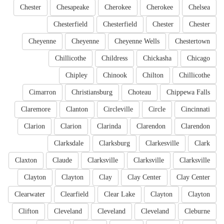
Chester
Chesapeake
Cherokee
Cherokee
Chelsea
Chesterfield
Chesterfield
Chester
Chester
Cheyenne
Cheyenne
Cheyenne Wells
Chestertown
Chillicothe
Childress
Chickasha
Chicago
Chipley
Chinook
Chilton
Chillicothe
Cimarron
Christiansburg
Choteau
Chippewa Falls
Claremore
Clanton
Circleville
Circle
Cincinnati
Clarion
Clarion
Clarinda
Clarendon
Clarendon
Clarksdale
Clarksburg
Clarkesville
Clark
Claxton
Claude
Clarksville
Clarksville
Clarksville
Clayton
Clayton
Clay
Clay Center
Clay Center
Clearwater
Clearfield
Clear Lake
Clayton
Clayton
Clifton
Cleveland
Cleveland
Cleveland
Cleburne