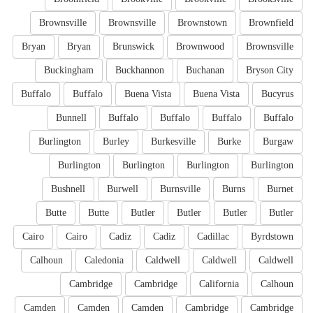
Brownsville
Brownsville
Brownstown
Brownfield
Bryan
Bryan
Brunswick
Brownwood
Brownsville
Buckingham
Buckhannon
Buchanan
Bryson City
Buffalo
Buffalo
Buena Vista
Buena Vista
Bucyrus
Bunnell
Buffalo
Buffalo
Buffalo
Buffalo
Burlington
Burley
Burkesville
Burke
Burgaw
Burlington
Burlington
Burlington
Burlington
Bushnell
Burwell
Burnsville
Burns
Burnet
Butte
Butte
Butler
Butler
Butler
Butler
Cairo
Cairo
Cadiz
Cadiz
Cadillac
Byrdstown
Calhoun
Caledonia
Caldwell
Caldwell
Caldwell
Cambridge
Cambridge
California
Calhoun
Camden
Camden
Camden
Cambridge
Cambridge