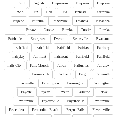
Enid
English
Emporium
Emporia
Emporia
Erwin
Erin
Erie
Erie
Ephrata
Enterprise
Eugene
Eufaula
Estherville
Estancia
Escanaba
Eutaw
Eureka
Eureka
Eureka
Eureka
Fairbanks
Evergreen
Everett
Evansville
Evanston
Fairfield
Fairfield
Fairfield
Fairfax
Fairbury
Fairplay
Fairmont
Fairmont
Fairfield
Fairfield
Falls City
Falls Church
Fallon
Falfurrias
Fairview
Farmerville
Faribault
Fargo
Falmouth
Farmville
Farmington
Farmington
Farmington
Fayette
Fayette
Fayette
Faulkton
Farwell
Fayetteville
Fayetteville
Fayetteville
Fayetteville
Fessenden
Fernandina Beach
Fergus Falls
Fayetteville