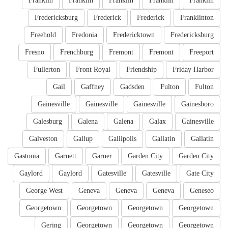
Franklin
Franklin
Franklin
Franklin
Franklin
Fredericksburg
Frederick
Frederick
Franklinton
Freehold
Fredonia
Fredericktown
Fredericksburg
Fresno
Frenchburg
Fremont
Fremont
Freeport
Fullerton
Front Royal
Friendship
Friday Harbor
Gail
Gaffney
Gadsden
Fulton
Fulton
Gainesville
Gainesville
Gainesville
Gainesboro
Galesburg
Galena
Galena
Galax
Gainesville
Galveston
Gallup
Gallipolis
Gallatin
Gallatin
Gastonia
Garnett
Garner
Garden City
Garden City
Gaylord
Gaylord
Gatesville
Gatesville
Gate City
George West
Geneva
Geneva
Geneva
Geneseo
Georgetown
Georgetown
Georgetown
Georgetown
Gering
Georgetown
Georgetown
Georgetown