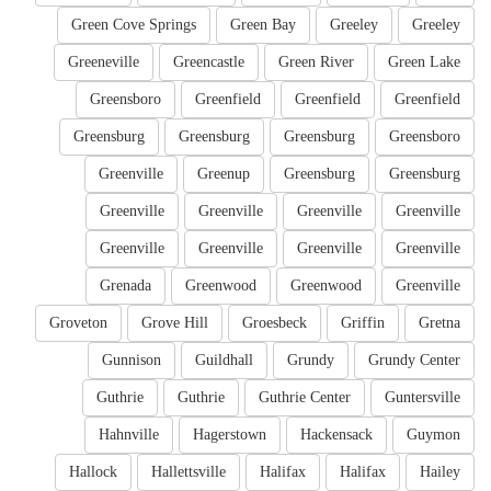
Green Cove Springs
Green Bay
Greeley
Greeley
Greeneville
Greencastle
Green River
Green Lake
Greensboro
Greenfield
Greenfield
Greenfield
Greensburg
Greensburg
Greensburg
Greensboro
Greenville
Greenup
Greensburg
Greensburg
Greenville
Greenville
Greenville
Greenville
Greenville
Greenville
Greenville
Greenville
Grenada
Greenwood
Greenwood
Greenville
Groveton
Grove Hill
Groesbeck
Griffin
Gretna
Gunnison
Guildhall
Grundy
Grundy Center
Guthrie
Guthrie
Guthrie Center
Guntersville
Hahnville
Hagerstown
Hackensack
Guymon
Hallock
Hallettsville
Halifax
Halifax
Hailey