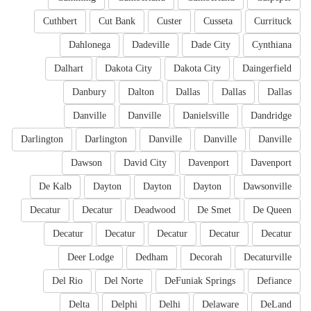
Cuthbert
Cut Bank
Custer
Cusseta
Currituck
Dahlonega
Dadeville
Dade City
Cynthiana
Dalhart
Dakota City
Dakota City
Daingerfield
Danbury
Dalton
Dallas
Dallas
Dallas
Danville
Danville
Danielsville
Dandridge
Darlington
Darlington
Danville
Danville
Danville
Dawson
David City
Davenport
Davenport
De Kalb
Dayton
Dayton
Dayton
Dawsonville
Decatur
Decatur
Deadwood
De Smet
De Queen
Decatur
Decatur
Decatur
Decatur
Decatur
Deer Lodge
Dedham
Decorah
Decaturville
Del Rio
Del Norte
DeFuniak Springs
Defiance
Delta
Delphi
Delhi
Delaware
DeLand