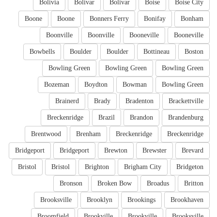
Bolivia
Bolivar
Bolivar
Boise
Boise City
Boone
Boone
Bonners Ferry
Bonifay
Bonham
Boonville
Boonville
Booneville
Booneville
Bowbells
Boulder
Boulder
Bottineau
Boston
Bowling Green
Bowling Green
Bowling Green
Bozeman
Boydton
Bowman
Bowling Green
Brainerd
Brady
Bradenton
Brackettville
Breckenridge
Brazil
Brandon
Brandenburg
Brentwood
Brenham
Breckenridge
Breckenridge
Bridgeport
Bridgeport
Brewton
Brewster
Brevard
Bristol
Bristol
Brighton
Brigham City
Bridgeton
Bronson
Broken Bow
Broadus
Britton
Brooksville
Brooklyn
Brookings
Brookhaven
Broomfield
Brookville
Brookville
Brooksville