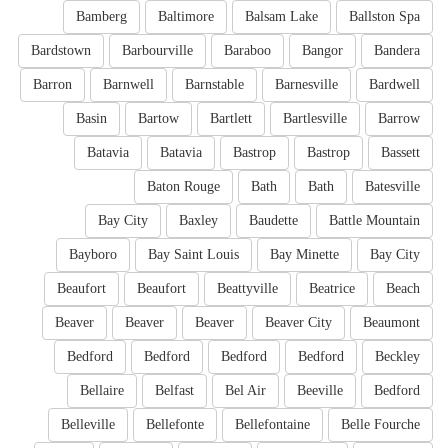
Bamberg
Baltimore
Balsam Lake
Ballston Spa
Bardstown
Barbourville
Baraboo
Bangor
Bandera
Barron
Barnwell
Barnstable
Barnesville
Bardwell
Basin
Bartow
Bartlett
Bartlesville
Barrow
Batavia
Batavia
Bastrop
Bastrop
Bassett
Baton Rouge
Bath
Bath
Batesville
Bay City
Baxley
Baudette
Battle Mountain
Bayboro
Bay Saint Louis
Bay Minette
Bay City
Beaufort
Beaufort
Beattyville
Beatrice
Beach
Beaver
Beaver
Beaver
Beaver City
Beaumont
Bedford
Bedford
Bedford
Bedford
Beckley
Bellaire
Belfast
Bel Air
Beeville
Bedford
Belleville
Bellefonte
Bellefontaine
Belle Fourche