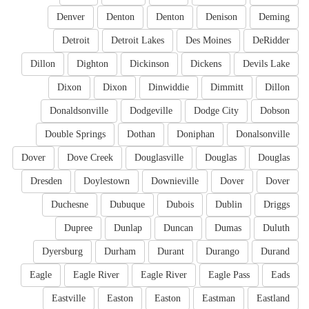
Denver
Denton
Denton
Denison
Deming
Detroit
Detroit Lakes
Des Moines
DeRidder
Dillon
Dighton
Dickinson
Dickens
Devils Lake
Dixon
Dixon
Dinwiddie
Dimmitt
Dillon
Donaldsonville
Dodgeville
Dodge City
Dobson
Double Springs
Dothan
Doniphan
Donalsonville
Dover
Dove Creek
Douglasville
Douglas
Douglas
Dresden
Doylestown
Downieville
Dover
Dover
Duchesne
Dubuque
Dubois
Dublin
Driggs
Dupree
Dunlap
Duncan
Dumas
Duluth
Dyersburg
Durham
Durant
Durango
Durand
Eagle
Eagle River
Eagle River
Eagle Pass
Eads
Eastville
Easton
Easton
Eastman
Eastland