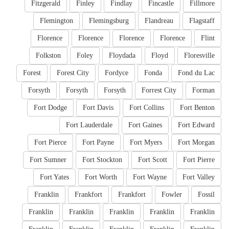
Fitzgerald
Finley
Findlay
Fincastle
Fillmore
Flemington
Flemingsburg
Flandreau
Flagstaff
Florence
Florence
Florence
Florence
Flint
Folkston
Foley
Floydada
Floyd
Floresville
Forest
Forest City
Fordyce
Fonda
Fond du Lac
Forsyth
Forsyth
Forsyth
Forrest City
Forman
Fort Dodge
Fort Davis
Fort Collins
Fort Benton
Fort Lauderdale
Fort Gaines
Fort Edward
Fort Pierce
Fort Payne
Fort Myers
Fort Morgan
Fort Sumner
Fort Stockton
Fort Scott
Fort Pierre
Fort Yates
Fort Worth
Fort Wayne
Fort Valley
Franklin
Frankfort
Frankfort
Fowler
Fossil
Franklin
Franklin
Franklin
Franklin
Franklin