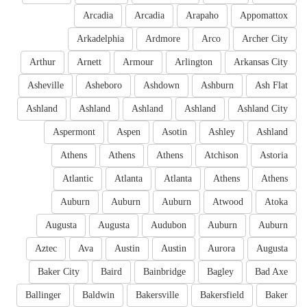
Arcadia
Arcadia
Arapaho
Appomattox
Arkadelphia
Ardmore
Arco
Archer City
Arthur
Arnett
Armour
Arlington
Arkansas City
Asheville
Asheboro
Ashdown
Ashburn
Ash Flat
Ashland
Ashland
Ashland
Ashland
Ashland City
Aspermont
Aspen
Asotin
Ashley
Ashland
Athens
Athens
Athens
Atchison
Astoria
Atlantic
Atlanta
Atlanta
Athens
Athens
Auburn
Auburn
Auburn
Atwood
Atoka
Augusta
Augusta
Audubon
Auburn
Auburn
Aztec
Ava
Austin
Austin
Aurora
Augusta
Baker City
Baird
Bainbridge
Bagley
Bad Axe
Ballinger
Baldwin
Bakersville
Bakersfield
Baker