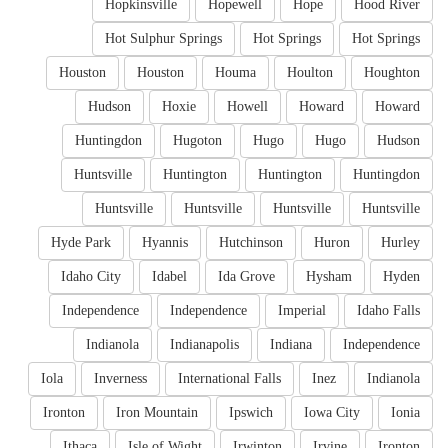
Hopkinsville
Hopewell
Hope
Hood River
Hot Sulphur Springs
Hot Springs
Hot Springs
Houston
Houston
Houma
Houlton
Houghton
Hudson
Hoxie
Howell
Howard
Howard
Huntingdon
Hugoton
Hugo
Hugo
Hudson
Huntsville
Huntington
Huntington
Huntingdon
Huntsville
Huntsville
Huntsville
Huntsville
Hyde Park
Hyannis
Hutchinson
Huron
Hurley
Idaho City
Idabel
Ida Grove
Hysham
Hyden
Independence
Independence
Imperial
Idaho Falls
Indianola
Indianapolis
Indiana
Independence
Iola
Inverness
International Falls
Inez
Indianola
Ironton
Iron Mountain
Ipswich
Iowa City
Ionia
Ithaca
Isle of Wight
Irwinton
Irvine
Ironton