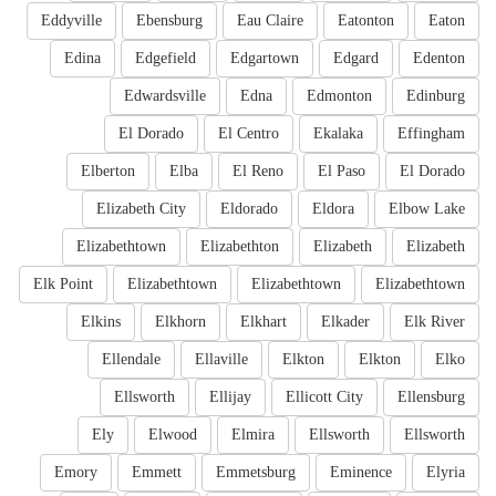
Eddyville
Ebensburg
Eau Claire
Eatonton
Eaton
Edina
Edgefield
Edgartown
Edgard
Edenton
Edwardsville
Edna
Edmonton
Edinburg
El Dorado
El Centro
Ekalaka
Effingham
Elberton
Elba
El Reno
El Paso
El Dorado
Elizabeth City
Eldorado
Eldora
Elbow Lake
Elizabethtown
Elizabethton
Elizabeth
Elizabeth
Elk Point
Elizabethtown
Elizabethtown
Elizabethtown
Elkins
Elkhorn
Elkhart
Elkader
Elk River
Ellendale
Ellaville
Elkton
Elkton
Elko
Ellsworth
Ellijay
Ellicott City
Ellensburg
Ely
Elwood
Elmira
Ellsworth
Ellsworth
Emory
Emmett
Emmetsburg
Eminence
Elyria