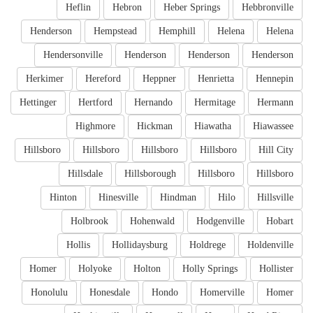
Heflin
Hebron
Heber Springs
Hebbronville
Henderson
Hempstead
Hemphill
Helena
Helena
Hendersonville
Henderson
Henderson
Henderson
Herkimer
Hereford
Heppner
Henrietta
Hennepin
Hettinger
Hertford
Hernando
Hermitage
Hermann
Highmore
Hickman
Hiawatha
Hiawassee
Hillsboro
Hillsboro
Hillsboro
Hillsboro
Hill City
Hillsdale
Hillsborough
Hillsboro
Hillsboro
Hinton
Hinesville
Hindman
Hilo
Hillsville
Holbrook
Hohenwald
Hodgenville
Hobart
Hollis
Hollidaysburg
Holdrege
Holdenville
Homer
Holyoke
Holton
Holly Springs
Hollister
Honolulu
Honesdale
Hondo
Homerville
Homer