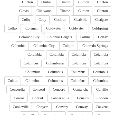
Clinton
Clinton
Clinton
Clinton
Clinton
Clovis
Clintwood
Clinton
Clinton
Clinton
Colby
Cody
Cochran
Coalville
Coalgate
Colfax
Coleman
Coldwater
Coldwater
Coldspring
Colorado City
Colonial Heights
Collins
Colfax
Columbia
Columbia City
Colquitt
Colorado Springs
Columbia
Columbia
Columbia
Columbia
Columbus
Columbiana
Columbia
Columbia
Columbus
Columbus
Columbus
Columbus
Colusa
Columbus
Columbus
Columbus
Columbus
Concordia
Concord
Concord
Comanche
Colville
Conroe
Conrad
Connersville
Conejos
Condon
Cookeville
Conyers
Conway
Conway
Convent