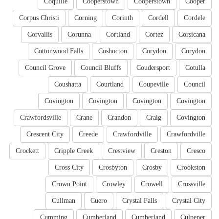
Coquille
Cooperstown
Cooperstown
Cooper
Corpus Christi
Corning
Corinth
Cordell
Cordele
Corvallis
Corunna
Cortland
Cortez
Corsicana
Cottonwood Falls
Coshocton
Corydon
Corydon
Council Grove
Council Bluffs
Coudersport
Cotulla
Coushatta
Courtland
Coupeville
Council
Covington
Covington
Covington
Covington
Crawfordsville
Crane
Crandon
Craig
Covington
Crescent City
Creede
Crawfordville
Crawfordville
Crockett
Cripple Creek
Crestview
Creston
Cresco
Cross City
Crosbyton
Crosby
Crookston
Crown Point
Crowley
Crowell
Crossville
Cullman
Cuero
Crystal Falls
Crystal City
Cumming
Cumberland
Cumberland
Culpeper