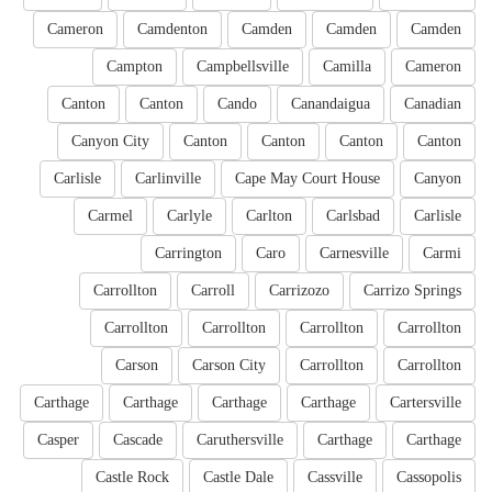
Cameron
Camdenton
Camden
Camden
Camden
Campton
Campbellsville
Camilla
Cameron
Canton
Canton
Cando
Canandaigua
Canadian
Canyon City
Canton
Canton
Canton
Canton
Carlisle
Carlinville
Cape May Court House
Canyon
Carmel
Carlyle
Carlton
Carlsbad
Carlisle
Carrington
Caro
Carnesville
Carmi
Carrollton
Carroll
Carrizozo
Carrizo Springs
Carrollton
Carrollton
Carrollton
Carrollton
Carson
Carson City
Carrollton
Carrollton
Carthage
Carthage
Carthage
Carthage
Cartersville
Casper
Cascade
Caruthersville
Carthage
Carthage
Castle Rock
Castle Dale
Cassville
Cassopolis