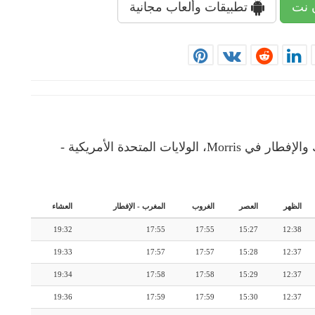
 نت
تطبيقات وألعاب مجانية
إمساكية رمضان: رزنامة شهرية لأوقات الإمساك والإفطار في Morris، الولايات المتحدة الأمريكية -
الظهر
العصر
الغروب
المغرب
-
الإفطار
العشاء
19:32
17:55
17:55
15:27
12:38
19:33
17:57
17:57
15:28
12:37
19:34
17:58
17:58
15:29
12:37
19:36
17:59
17:59
15:30
12:37