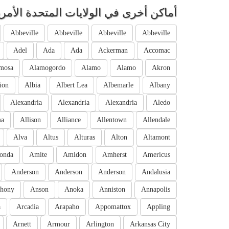
أماكن أخرى في الولايات المتحدة الأمري
Abbeville
Abbeville
Abbeville
Abbeville
Adel
Ada
Ada
Ackerman
Accomac
mosa
Alamogordo
Alamo
Alamo
Akron
ion
Albia
Albert Lea
Albemarle
Albany
Alexandria
Alexandria
Alexandria
Aledo
ma
Allison
Alliance
Allentown
Allendale
Alva
Altus
Alturas
Alton
Altamont
onda
Amite
Amidon
Amherst
Americus
Anderson
Anderson
Anderson
Andalusia
hony
Anson
Anoka
Anniston
Annapolis
a
Arcadia
Arapaho
Appomattox
Appling
Arnett
Armour
Arlington
Arkansas City