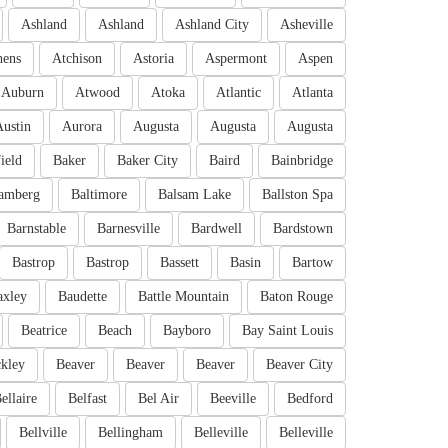
Ashland
Ashland
Ashland City
Asheville
hens
Atchison
Astoria
Aspermont
Aspen
Auburn
Atwood
Atoka
Atlantic
Atlanta
Austin
Aurora
Augusta
Augusta
Augusta
ield
Baker
Baker City
Baird
Bainbridge
amberg
Baltimore
Balsam Lake
Ballston Spa
Barnstable
Barnesville
Bardwell
Bardstown
Bastrop
Bastrop
Bassett
Basin
Bartow
axley
Baudette
Battle Mountain
Baton Rouge
Beatrice
Beach
Bayboro
Bay Saint Louis
kley
Beaver
Beaver
Beaver
Beaver City
ellaire
Belfast
Bel Air
Beeville
Bedford
Bellville
Bellingham
Belleville
Belleville