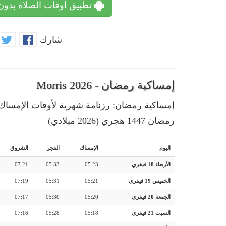
تطبيق أوقات الصلاة بدون
شارك
إمساكية رمضان - Morris 2026
رمضان 1447 هجري (2026 ميلادي)
اليوم
الإمساك
الفجر
الشروق
الأربعاء 18 فيفري
05:23
05:33
07:21
الخميس 19 فيفري
05:21
05:31
07:19
الجمعة 20 فيفري
05:20
05:30
07:17
السبت 21 فيفري
05:18
05:28
07:16