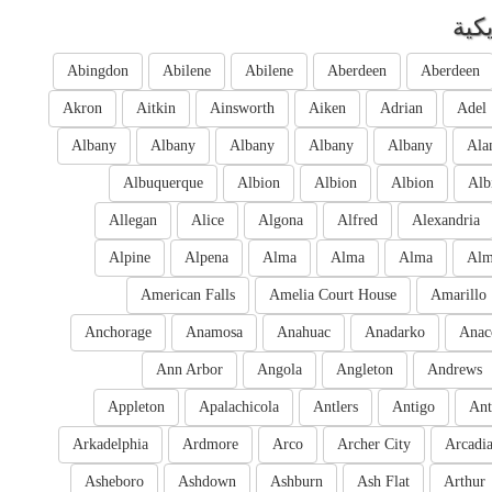
كية
Abingdon
Abilene
Abilene
Aberdeen
Aberdeen
Akron
Aitkin
Ainsworth
Aiken
Adrian
Adel
Albany
Albany
Albany
Albany
Albany
Ala
Albuquerque
Albion
Albion
Albion
Alb
Allegan
Alice
Algona
Alfred
Alexandria
Alpine
Alpena
Alma
Alma
Alma
Al
American Falls
Amelia Court House
Amarillo
Anchorage
Anamosa
Anahuac
Anadarko
Anac
Ann Arbor
Angola
Angleton
Andrews
Appleton
Apalachicola
Antlers
Antigo
Ant
Arkadelphia
Ardmore
Arco
Archer City
Arcadi
Asheboro
Ashdown
Ashburn
Ash Flat
Arthur