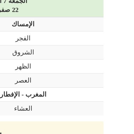
الجمعة 7 أوت 2026 ميلادي
22 صفر 1448 هجري
الإمساك
الفجر
الشروق
الظهر
العصر
المغرب - الإفطار
العشاء