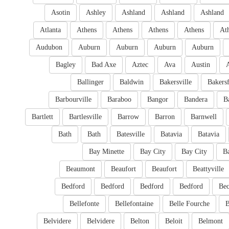
Asotin
Ashley
Ashland
Ashland
Ashland
Atlanta
Athens
Athens
Athens
Athens
At
Audubon
Auburn
Auburn
Auburn
Auburn
Bagley
Bad Axe
Aztec
Ava
Austin
Ballinger
Baldwin
Bakersville
Bakersf
Barbourville
Baraboo
Bangor
Bandera
B
Bartlett
Bartlesville
Barrow
Barron
Barnwell
Bath
Bath
Batesville
Batavia
Batavia
Bay Minette
Bay City
Bay City
B
Beaumont
Beaufort
Beaufort
Beattyville
Bedford
Bedford
Bedford
Bedford
Bec
Bellefonte
Bellefontaine
Belle Fourche
B
Belvidere
Belvidere
Belton
Beloit
Belmont