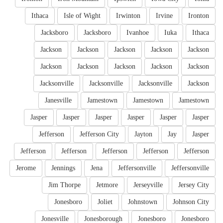
Ithaca
Isle of Wight
Irwinton
Irvine
Ironton
Jacksboro
Jacksboro
Ivanhoe
Iuka
Ithaca
Jackson
Jackson
Jackson
Jackson
Jackson
Jackson
Jackson
Jackson
Jackson
Jackson
Jacksonville
Jacksonville
Jacksonville
Jackson
Janesville
Jamestown
Jamestown
Jamestown
Jasper
Jasper
Jasper
Jasper
Jasper
Jasper
Jefferson
Jefferson City
Jayton
Jay
Jasper
Jefferson
Jefferson
Jefferson
Jefferson
Jefferson
Jerome
Jennings
Jena
Jeffersonville
Jeffersonville
Jim Thorpe
Jetmore
Jerseyville
Jersey City
Jonesboro
Joliet
Johnstown
Johnson City
Jonesville
Jonesborough
Jonesboro
Jonesboro