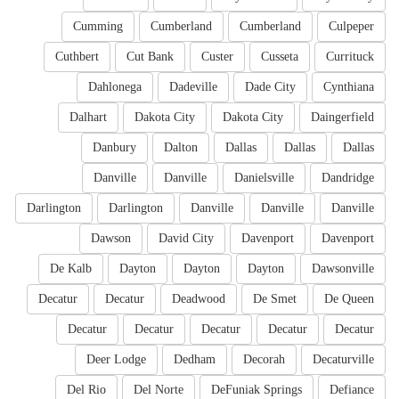
Cumming
Cumberland
Cumberland
Culpeper
Cuthbert
Cut Bank
Custer
Cusseta
Currituck
Dahlonega
Dadeville
Dade City
Cynthiana
Dalhart
Dakota City
Dakota City
Daingerfield
Danbury
Dalton
Dallas
Dallas
Dallas
Danville
Danville
Danielsville
Dandridge
Darlington
Darlington
Danville
Danville
Danville
Dawson
David City
Davenport
Davenport
De Kalb
Dayton
Dayton
Dayton
Dawsonville
Decatur
Decatur
Deadwood
De Smet
De Queen
Decatur
Decatur
Decatur
Decatur
Decatur
Deer Lodge
Dedham
Decorah
Decaturville
Del Rio
Del Norte
DeFuniak Springs
Defiance