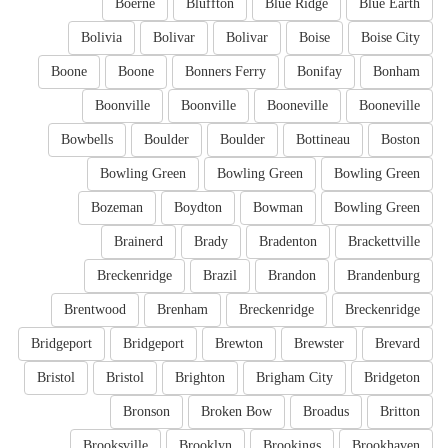
Boerne
Bluffton
Blue Ridge
Blue Earth
Bolivia
Bolivar
Bolivar
Boise
Boise City
Boone
Boone
Bonners Ferry
Bonifay
Bonham
Boonville
Boonville
Booneville
Booneville
Bowbells
Boulder
Boulder
Bottineau
Boston
Bowling Green
Bowling Green
Bowling Green
Bozeman
Boydton
Bowman
Bowling Green
Brainerd
Brady
Bradenton
Brackettville
Breckenridge
Brazil
Brandon
Brandenburg
Brentwood
Brenham
Breckenridge
Breckenridge
Bridgeport
Bridgeport
Brewton
Brewster
Brevard
Bristol
Bristol
Brighton
Brigham City
Bridgeton
Bronson
Broken Bow
Broadus
Britton
Brooksville
Brooklyn
Brookings
Brookhaven