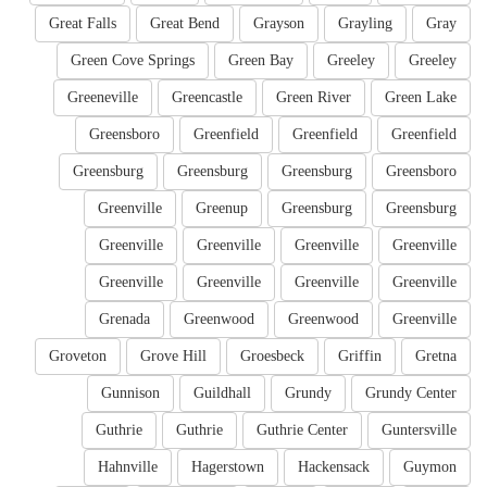
Great Falls
Great Bend
Grayson
Grayling
Gray
Green Cove Springs
Green Bay
Greeley
Greeley
Greeneville
Greencastle
Green River
Green Lake
Greensboro
Greenfield
Greenfield
Greenfield
Greensburg
Greensburg
Greensburg
Greensboro
Greenville
Greenup
Greensburg
Greensburg
Greenville
Greenville
Greenville
Greenville
Greenville
Greenville
Greenville
Greenville
Grenada
Greenwood
Greenwood
Greenville
Groveton
Grove Hill
Groesbeck
Griffin
Gretna
Gunnison
Guildhall
Grundy
Grundy Center
Guthrie
Guthrie
Guthrie Center
Guntersville
Hahnville
Hagerstown
Hackensack
Guymon