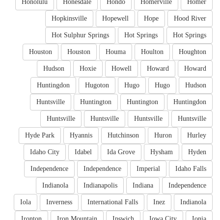
Honolulu
Honesdale
Hondo
Homerville
Homer
Hopkinsville
Hopewell
Hope
Hood River
Hot Sulphur Springs
Hot Springs
Hot Springs
Houston
Houston
Houma
Houlton
Houghton
Hudson
Hoxie
Howell
Howard
Howard
Huntingdon
Hugoton
Hugo
Hugo
Hudson
Huntsville
Huntington
Huntington
Huntingdon
Huntsville
Huntsville
Huntsville
Huntsville
Hyde Park
Hyannis
Hutchinson
Huron
Hurley
Idaho City
Idabel
Ida Grove
Hysham
Hyden
Independence
Independence
Imperial
Idaho Falls
Indianola
Indianapolis
Indiana
Independence
Iola
Inverness
International Falls
Inez
Indianola
Ironton
Iron Mountain
Ipswich
Iowa City
Ionia