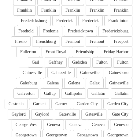
Franklin
Franklin
Franklin
Franklin
Franklin
Fredericksburg
Frederick
Frederick
Franklinton
Freehold
Fredonia
Fredericktown
Fredericksburg
Fresno
Frenchburg
Fremont
Fremont
Freeport
Fullerton
Front Royal
Friendship
Friday Harbor
Gail
Gaffney
Gadsden
Fulton
Fulton
Gainesville
Gainesville
Gainesville
Gainesboro
Galesburg
Galena
Galena
Galax
Gainesville
Galveston
Gallup
Gallipolis
Gallatin
Gallatin
Gastonia
Garnett
Garner
Garden City
Garden City
Gaylord
Gaylord
Gatesville
Gatesville
Gate City
George West
Geneva
Geneva
Geneva
Geneseo
Georgetown
Georgetown
Georgetown
Georgetown