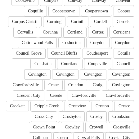
Cookeville
Conyers
Conway
Conway
Convent
Coquille
Cooperstown
Cooperstown
Cooper
Corpus Christi
Corning
Corinth
Cordell
Cordele
Corvallis
Corunna
Cortland
Cortez
Corsicana
Cottonwood Falls
Coshocton
Corydon
Corydon
Council Grove
Council Bluffs
Coudersport
Cotulla
Coushatta
Courtland
Coupeville
Council
Covington
Covington
Covington
Covington
Crawfordsville
Crane
Crandon
Craig
Covington
Crescent City
Creede
Crawfordville
Crawfordville
Crockett
Cripple Creek
Crestview
Creston
Cresco
Cross City
Crosbyton
Crosby
Crookston
Crown Point
Crowley
Crowell
Crossville
Cullman
Cuero
Crystal Falls
Crystal City