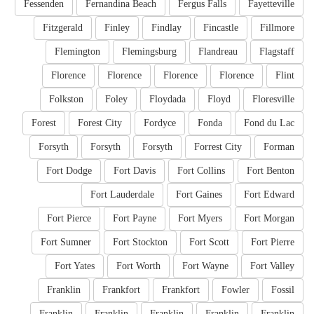
Fessenden
Fernandina Beach
Fergus Falls
Fayetteville
Fitzgerald
Finley
Findlay
Fincastle
Fillmore
Flemington
Flemingsburg
Flandreau
Flagstaff
Florence
Florence
Florence
Florence
Flint
Folkston
Foley
Floydada
Floyd
Floresville
Forest
Forest City
Fordyce
Fonda
Fond du Lac
Forsyth
Forsyth
Forsyth
Forrest City
Forman
Fort Dodge
Fort Davis
Fort Collins
Fort Benton
Fort Lauderdale
Fort Gaines
Fort Edward
Fort Pierce
Fort Payne
Fort Myers
Fort Morgan
Fort Sumner
Fort Stockton
Fort Scott
Fort Pierre
Fort Yates
Fort Worth
Fort Wayne
Fort Valley
Franklin
Frankfort
Frankfort
Fowler
Fossil
Franklin
Franklin
Franklin
Franklin
Franklin