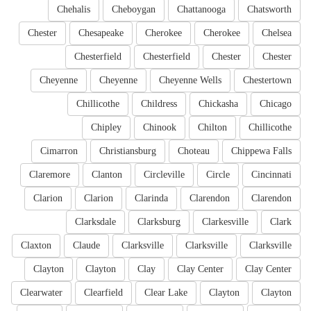
Chehalis
Cheboygan
Chattanooga
Chatsworth
Chester
Chesapeake
Cherokee
Cherokee
Chelsea
Chesterfield
Chesterfield
Chester
Chester
Cheyenne
Cheyenne
Cheyenne Wells
Chestertown
Chillicothe
Childress
Chickasha
Chicago
Chipley
Chinook
Chilton
Chillicothe
Cimarron
Christiansburg
Choteau
Chippewa Falls
Claremore
Clanton
Circleville
Circle
Cincinnati
Clarion
Clarion
Clarinda
Clarendon
Clarendon
Clarksdale
Clarksburg
Clarkesville
Clark
Claxton
Claude
Clarksville
Clarksville
Clarksville
Clayton
Clayton
Clay
Clay Center
Clay Center
Clearwater
Clearfield
Clear Lake
Clayton
Clayton