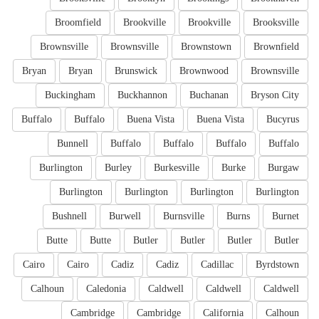
Broomfield
Brookville
Brookville
Brooksville
Brownsville
Brownsville
Brownstown
Brownfield
Bryan
Bryan
Brunswick
Brownwood
Brownsville
Buckingham
Buckhannon
Buchanan
Bryson City
Buffalo
Buffalo
Buena Vista
Buena Vista
Bucyrus
Bunnell
Buffalo
Buffalo
Buffalo
Buffalo
Burlington
Burley
Burkesville
Burke
Burgaw
Burlington
Burlington
Burlington
Burlington
Bushnell
Burwell
Burnsville
Burns
Burnet
Butte
Butte
Butler
Butler
Butler
Butler
Cairo
Cairo
Cadiz
Cadiz
Cadillac
Byrdstown
Calhoun
Caledonia
Caldwell
Caldwell
Caldwell
Cambridge
Cambridge
California
Calhoun