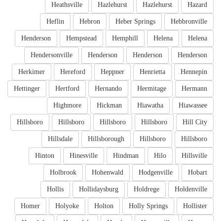
Heathsville
Hazlehurst
Hazlehurst
Hazard
Heflin
Hebron
Heber Springs
Hebbronville
Henderson
Hempstead
Hemphill
Helena
Helena
Hendersonville
Henderson
Henderson
Henderson
Herkimer
Hereford
Heppner
Henrietta
Hennepin
Hettinger
Hertford
Hernando
Hermitage
Hermann
Highmore
Hickman
Hiawatha
Hiawassee
Hillsboro
Hillsboro
Hillsboro
Hillsboro
Hill City
Hillsdale
Hillsborough
Hillsboro
Hillsboro
Hinton
Hinesville
Hindman
Hilo
Hillsville
Holbrook
Hohenwald
Hodgenville
Hobart
Hollis
Hollidaysburg
Holdrege
Holdenville
Homer
Holyoke
Holton
Holly Springs
Hollister