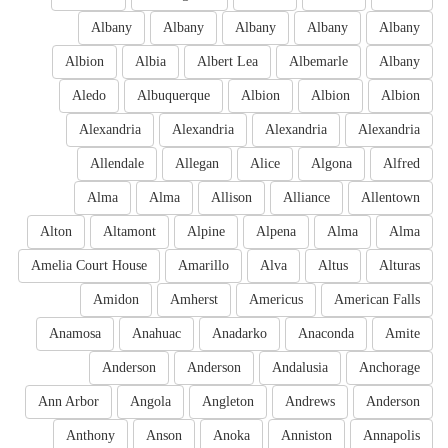
Albany
Albany
Albany
Albany
Albany
Albion
Albia
Albert Lea
Albemarle
Albany
Aledo
Albuquerque
Albion
Albion
Albion
Alexandria
Alexandria
Alexandria
Alexandria
Allendale
Allegan
Alice
Algona
Alfred
Alma
Alma
Allison
Alliance
Allentown
Alton
Altamont
Alpine
Alpena
Alma
Alma
Amelia Court House
Amarillo
Alva
Altus
Alturas
Amidon
Amherst
Americus
American Falls
Anamosa
Anahuac
Anadarko
Anaconda
Amite
Anderson
Anderson
Andalusia
Anchorage
Ann Arbor
Angola
Angleton
Andrews
Anderson
Anthony
Anson
Anoka
Anniston
Annapolis