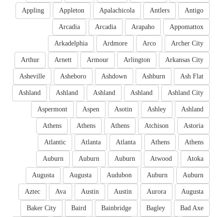
Appling
Appleton
Apalachicola
Antlers
Antigo
Arcadia
Arcadia
Arapaho
Appomattox
Arkadelphia
Ardmore
Arco
Archer City
Arthur
Arnett
Armour
Arlington
Arkansas City
Asheville
Asheboro
Ashdown
Ashburn
Ash Flat
Ashland
Ashland
Ashland
Ashland
Ashland City
Aspermont
Aspen
Asotin
Ashley
Ashland
Athens
Athens
Athens
Atchison
Astoria
Atlantic
Atlanta
Atlanta
Athens
Athens
Auburn
Auburn
Auburn
Atwood
Atoka
Augusta
Augusta
Audubon
Auburn
Auburn
Aztec
Ava
Austin
Austin
Aurora
Augusta
Baker City
Baird
Bainbridge
Bagley
Bad Axe