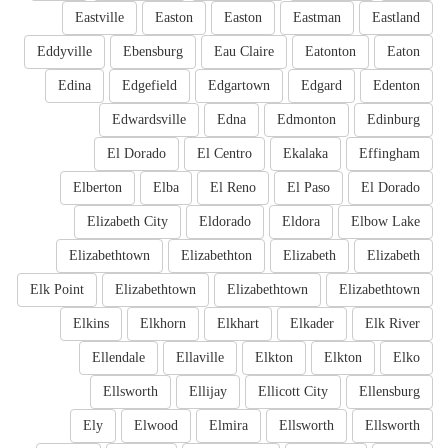
Eastville
Easton
Easton
Eastman
Eastland
Eddyville
Ebensburg
Eau Claire
Eatonton
Eaton
Edina
Edgefield
Edgartown
Edgard
Edenton
Edwardsville
Edna
Edmonton
Edinburg
El Dorado
El Centro
Ekalaka
Effingham
Elberton
Elba
El Reno
El Paso
El Dorado
Elizabeth City
Eldorado
Eldora
Elbow Lake
Elizabethtown
Elizabethton
Elizabeth
Elizabeth
Elk Point
Elizabethtown
Elizabethtown
Elizabethtown
Elkins
Elkhorn
Elkhart
Elkader
Elk River
Ellendale
Ellaville
Elkton
Elkton
Elko
Ellsworth
Ellijay
Ellicott City
Ellensburg
Ely
Elwood
Elmira
Ellsworth
Ellsworth