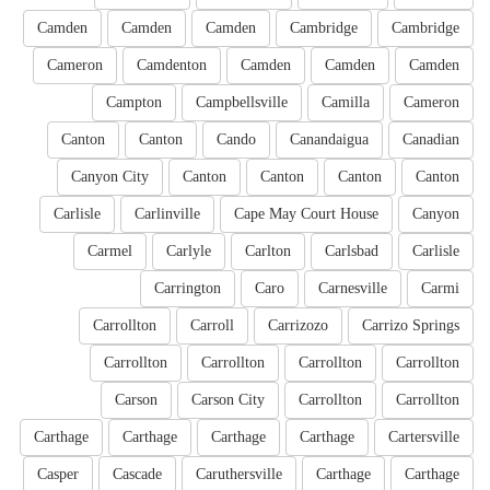
Camden
Camden
Camden
Cambridge
Cambridge
Cameron
Camdenton
Camden
Camden
Camden
Campton
Campbellsville
Camilla
Cameron
Canton
Canton
Cando
Canandaigua
Canadian
Canyon City
Canton
Canton
Canton
Canton
Carlisle
Carlinville
Cape May Court House
Canyon
Carmel
Carlyle
Carlton
Carlsbad
Carlisle
Carrington
Caro
Carnesville
Carmi
Carrollton
Carroll
Carrizozo
Carrizo Springs
Carrollton
Carrollton
Carrollton
Carrollton
Carson
Carson City
Carrollton
Carrollton
Carthage
Carthage
Carthage
Carthage
Cartersville
Casper
Cascade
Caruthersville
Carthage
Carthage