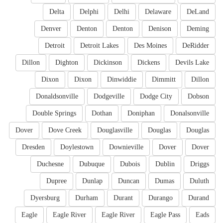
Delta
Delphi
Delhi
Delaware
DeLand
Denver
Denton
Denton
Denison
Deming
Detroit
Detroit Lakes
Des Moines
DeRidder
Dillon
Dighton
Dickinson
Dickens
Devils Lake
Dixon
Dixon
Dinwiddie
Dimmitt
Dillon
Donaldsonville
Dodgeville
Dodge City
Dobson
Double Springs
Dothan
Doniphan
Donalsonville
Dover
Dove Creek
Douglasville
Douglas
Douglas
Dresden
Doylestown
Downieville
Dover
Dover
Duchesne
Dubuque
Dubois
Dublin
Driggs
Dupree
Dunlap
Duncan
Dumas
Duluth
Dyersburg
Durham
Durant
Durango
Durand
Eagle
Eagle River
Eagle River
Eagle Pass
Eads