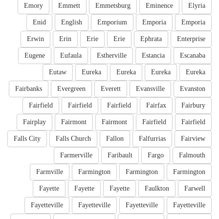
Emory
Emmett
Emmetsburg
Eminence
Elyria
Enid
English
Emporium
Emporia
Emporia
Erwin
Erin
Erie
Erie
Ephrata
Enterprise
Eugene
Eufaula
Estherville
Estancia
Escanaba
Eutaw
Eureka
Eureka
Eureka
Eureka
Fairbanks
Evergreen
Everett
Evansville
Evanston
Fairfield
Fairfield
Fairfield
Fairfax
Fairbury
Fairplay
Fairmont
Fairmont
Fairfield
Fairfield
Falls City
Falls Church
Fallon
Falfurrias
Fairview
Farmerville
Faribault
Fargo
Falmouth
Farmville
Farmington
Farmington
Farmington
Fayette
Fayette
Fayette
Faulkton
Farwell
Fayetteville
Fayetteville
Fayetteville
Fayetteville