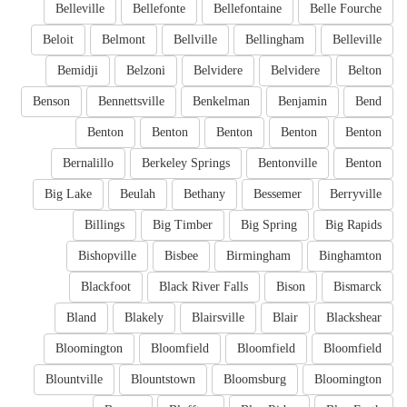
Belleville
Bellefonte
Bellefontaine
Belle Fourche
Beloit
Belmont
Bellville
Bellingham
Belleville
Bemidji
Belzoni
Belvidere
Belvidere
Belton
Benson
Bennettsville
Benkelman
Benjamin
Bend
Benton
Benton
Benton
Benton
Benton
Bernalillo
Berkeley Springs
Bentonville
Benton
Big Lake
Beulah
Bethany
Bessemer
Berryville
Billings
Big Timber
Big Spring
Big Rapids
Bishopville
Bisbee
Birmingham
Binghamton
Blackfoot
Black River Falls
Bison
Bismarck
Bland
Blakely
Blairsville
Blair
Blackshear
Bloomington
Bloomfield
Bloomfield
Bloomfield
Blountville
Blountstown
Bloomsburg
Bloomington