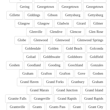
Gering
Georgetown
Georgetown
Georgetown
Gillette
Giddings
Gibson
Gettysburg
Gettysburg
Glasgow
Glasgow
Gladwin
Girard
Gilmer
Glenville
Glendive
Glencoe
Glen Rose
Globe
Glenwood
Glenwood
Glenwood Springs
Goldendale
Golden
Gold Beach
Golconda
Goliad
Goldthwaite
Goldsboro
Goldfield
Goshen
Goodland
Gooding
Goochland
Gonzales
Graham
Grafton
Grafton
Gove
Goshen
Grand Haven
Grand Forks
Granbury
Graham
Grand Marais
Grand Junction
Grand Island
Granite Falls
Grangeville
Grand Rapids
Grand Rapids
Grantsville
Grants
Grants Pass
Grant
Grant City