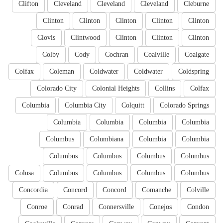
Clifton
Cleveland
Cleveland
Cleveland
Cleburne
Clinton
Clinton
Clinton
Clinton
Clinton
Clovis
Clintwood
Clinton
Clinton
Clinton
Colby
Cody
Cochran
Coalville
Coalgate
Colfax
Coleman
Coldwater
Coldwater
Coldspring
Colorado City
Colonial Heights
Collins
Colfax
Columbia
Columbia City
Colquitt
Colorado Springs
Columbia
Columbia
Columbia
Columbia
Columbus
Columbiana
Columbia
Columbia
Columbus
Columbus
Columbus
Columbus
Colusa
Columbus
Columbus
Columbus
Columbus
Concordia
Concord
Concord
Comanche
Colville
Conroe
Conrad
Connersville
Conejos
Condon