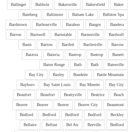
Ballinger
Baldwin
Bakersville
Bakersfield
Baker
Bamberg
Baltimore
Balsam Lake
Ballston Spa
Bardstown
Barbourville
Baraboo
Bangor
Bandera
Barron
Barnwell
Barnstable
Barnesville
Bardwell
Basin
Bartow
Bartlett
Bartlesville
Barrow
Batavia
Batavia
Bastrop
Bastrop
Bassett
Baton Rouge
Bath
Bath
Batesville
Bay City
Baxley
Baudette
Battle Mountain
Bayboro
Bay Saint Louis
Bay Minette
Bay City
Beaufort
Beaufort
Beattyville
Beatrice
Beach
Beaver
Beaver
Beaver
Beaver City
Beaumont
Bedford
Bedford
Bedford
Bedford
Beckley
Bellaire
Belfast
Bel Air
Beeville
Bedford