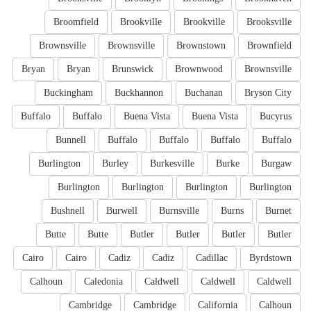
Broomfield
Brookville
Brookville
Brooksville
Brownsville
Brownsville
Brownstown
Brownfield
Bryan
Bryan
Brunswick
Brownwood
Brownsville
Buckingham
Buckhannon
Buchanan
Bryson City
Buffalo
Buffalo
Buena Vista
Buena Vista
Bucyrus
Bunnell
Buffalo
Buffalo
Buffalo
Buffalo
Burlington
Burley
Burkesville
Burke
Burgaw
Burlington
Burlington
Burlington
Burlington
Bushnell
Burwell
Burnsville
Burns
Burnet
Butte
Butte
Butler
Butler
Butler
Butler
Cairo
Cairo
Cadiz
Cadiz
Cadillac
Byrdstown
Calhoun
Caledonia
Caldwell
Caldwell
Caldwell
Cambridge
Cambridge
California
Calhoun