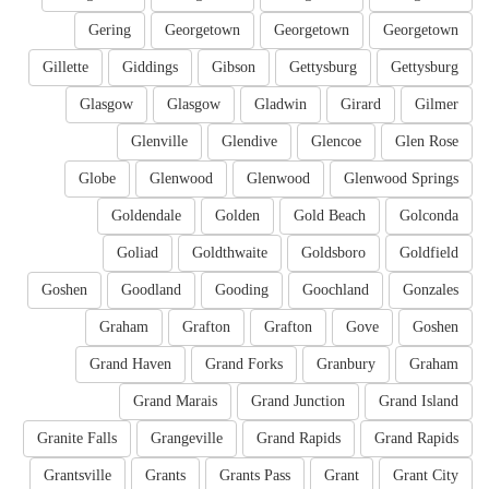
Gering
Georgetown
Georgetown
Georgetown
Gillette
Giddings
Gibson
Gettysburg
Gettysburg
Glasgow
Glasgow
Gladwin
Girard
Gilmer
Glenville
Glendive
Glencoe
Glen Rose
Globe
Glenwood
Glenwood
Glenwood Springs
Goldendale
Golden
Gold Beach
Golconda
Goliad
Goldthwaite
Goldsboro
Goldfield
Goshen
Goodland
Gooding
Goochland
Gonzales
Graham
Grafton
Grafton
Gove
Goshen
Grand Haven
Grand Forks
Granbury
Graham
Grand Marais
Grand Junction
Grand Island
Granite Falls
Grangeville
Grand Rapids
Grand Rapids
Grantsville
Grants
Grants Pass
Grant
Grant City