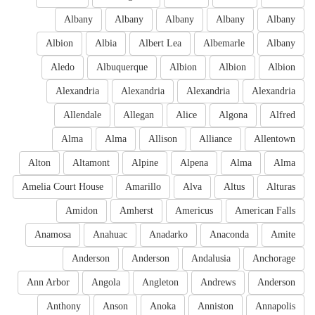
Albany
Albany
Albany
Albany
Albany
Albion
Albia
Albert Lea
Albemarle
Albany
Aledo
Albuquerque
Albion
Albion
Albion
Alexandria
Alexandria
Alexandria
Alexandria
Allendale
Allegan
Alice
Algona
Alfred
Alma
Alma
Allison
Alliance
Allentown
Alton
Altamont
Alpine
Alpena
Alma
Alma
Amelia Court House
Amarillo
Alva
Altus
Alturas
Amidon
Amherst
Americus
American Falls
Anamosa
Anahuac
Anadarko
Anaconda
Amite
Anderson
Anderson
Andalusia
Anchorage
Ann Arbor
Angola
Angleton
Andrews
Anderson
Anthony
Anson
Anoka
Anniston
Annapolis