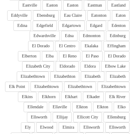
Eastville
Easton
Easton
Eastman
Eastland
Eddyville
Ebensburg
Eau Claire
Eatonton
Eaton
Edina
Edgefield
Edgartown
Edgard
Edenton
Edwardsville
Edna
Edmonton
Edinburg
El Dorado
El Centro
Ekalaka
Effingham
Elberton
Elba
El Reno
El Paso
El Dorado
Elizabeth City
Eldorado
Eldora
Elbow Lake
Elizabethtown
Elizabethton
Elizabeth
Elizabeth
Elk Point
Elizabethtown
Elizabethtown
Elizabethtown
Elkins
Elkhorn
Elkhart
Elkader
Elk River
Ellendale
Ellaville
Elkton
Elkton
Elko
Ellsworth
Ellijay
Ellicott City
Ellensburg
Ely
Elwood
Elmira
Ellsworth
Ellsworth