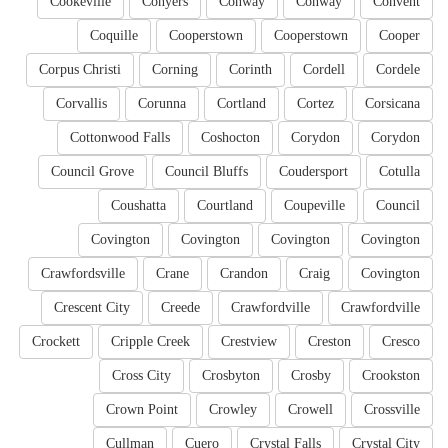
Cookeville
Conyers
Conway
Conway
Convent
Coquille
Cooperstown
Cooperstown
Cooper
Corpus Christi
Corning
Corinth
Cordell
Cordele
Corvallis
Corunna
Cortland
Cortez
Corsicana
Cottonwood Falls
Coshocton
Corydon
Corydon
Council Grove
Council Bluffs
Coudersport
Cotulla
Coushatta
Courtland
Coupeville
Council
Covington
Covington
Covington
Covington
Crawfordsville
Crane
Crandon
Craig
Covington
Crescent City
Creede
Crawfordville
Crawfordville
Crockett
Cripple Creek
Crestview
Creston
Cresco
Cross City
Crosbyton
Crosby
Crookston
Crown Point
Crowley
Crowell
Crossville
Cullman
Cuero
Crystal Falls
Crystal City