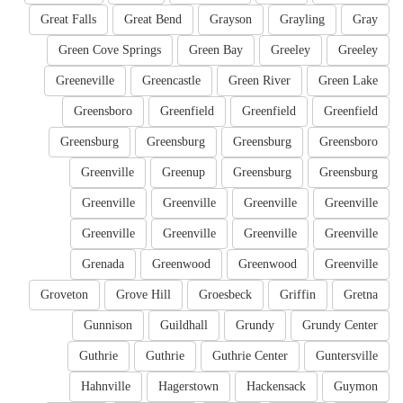
Great Falls
Great Bend
Grayson
Grayling
Gray
Green Cove Springs
Green Bay
Greeley
Greeley
Greeneville
Greencastle
Green River
Green Lake
Greensboro
Greenfield
Greenfield
Greenfield
Greensburg
Greensburg
Greensburg
Greensboro
Greenville
Greenup
Greensburg
Greensburg
Greenville
Greenville
Greenville
Greenville
Greenville
Greenville
Greenville
Greenville
Grenada
Greenwood
Greenwood
Greenville
Groveton
Grove Hill
Groesbeck
Griffin
Gretna
Gunnison
Guildhall
Grundy
Grundy Center
Guthrie
Guthrie
Guthrie Center
Guntersville
Hahnville
Hagerstown
Hackensack
Guymon