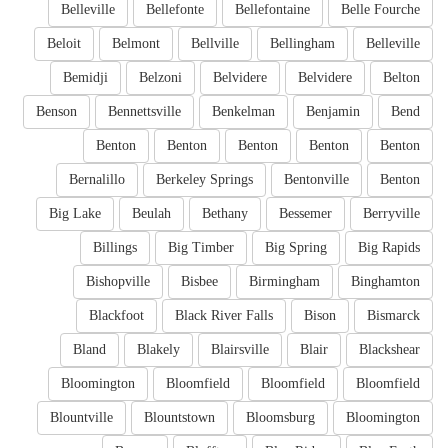
Belleville
Bellefonte
Bellefontaine
Belle Fourche
Beloit
Belmont
Bellville
Bellingham
Belleville
Bemidji
Belzoni
Belvidere
Belvidere
Belton
Benson
Bennettsville
Benkelman
Benjamin
Bend
Benton
Benton
Benton
Benton
Benton
Bernalillo
Berkeley Springs
Bentonville
Benton
Big Lake
Beulah
Bethany
Bessemer
Berryville
Billings
Big Timber
Big Spring
Big Rapids
Bishopville
Bisbee
Birmingham
Binghamton
Blackfoot
Black River Falls
Bison
Bismarck
Bland
Blakely
Blairsville
Blair
Blackshear
Bloomington
Bloomfield
Bloomfield
Bloomfield
Blountville
Blountstown
Bloomsburg
Bloomington