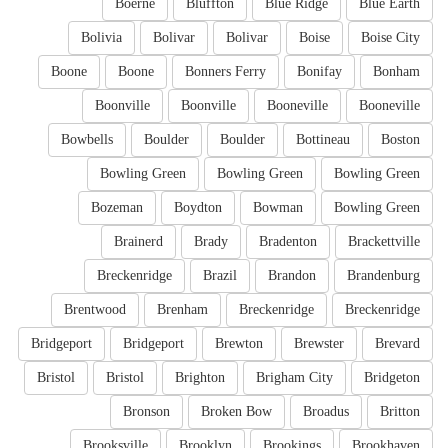
Boerne
Bluffton
Blue Ridge
Blue Earth
Bolivia
Bolivar
Bolivar
Boise
Boise City
Boone
Boone
Bonners Ferry
Bonifay
Bonham
Boonville
Boonville
Booneville
Booneville
Bowbells
Boulder
Boulder
Bottineau
Boston
Bowling Green
Bowling Green
Bowling Green
Bozeman
Boydton
Bowman
Bowling Green
Brainerd
Brady
Bradenton
Brackettville
Breckenridge
Brazil
Brandon
Brandenburg
Brentwood
Brenham
Breckenridge
Breckenridge
Bridgeport
Bridgeport
Brewton
Brewster
Brevard
Bristol
Bristol
Brighton
Brigham City
Bridgeton
Bronson
Broken Bow
Broadus
Britton
Brooksville
Brooklyn
Brookings
Brookhaven