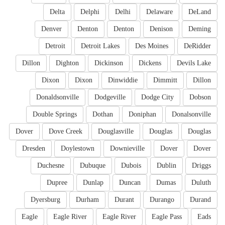
Delta
Delphi
Delhi
Delaware
DeLand
Denver
Denton
Denton
Denison
Deming
Detroit
Detroit Lakes
Des Moines
DeRidder
Dillon
Dighton
Dickinson
Dickens
Devils Lake
Dixon
Dixon
Dinwiddie
Dimmitt
Dillon
Donaldsonville
Dodgeville
Dodge City
Dobson
Double Springs
Dothan
Doniphan
Donalsonville
Dover
Dove Creek
Douglasville
Douglas
Douglas
Dresden
Doylestown
Downieville
Dover
Dover
Duchesne
Dubuque
Dubois
Dublin
Driggs
Dupree
Dunlap
Duncan
Dumas
Duluth
Dyersburg
Durham
Durant
Durango
Durand
Eagle
Eagle River
Eagle River
Eagle Pass
Eads