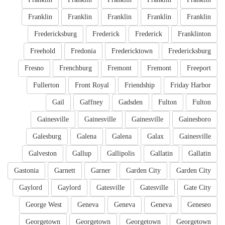
Franklin
Franklin
Franklin
Franklin
Franklin
Fredericksburg
Frederick
Frederick
Franklinton
Freehold
Fredonia
Fredericktown
Fredericksburg
Fresno
Frenchburg
Fremont
Fremont
Freeport
Fullerton
Front Royal
Friendship
Friday Harbor
Gail
Gaffney
Gadsden
Fulton
Fulton
Gainesville
Gainesville
Gainesville
Gainesboro
Galesburg
Galena
Galena
Galax
Gainesville
Galveston
Gallup
Gallipolis
Gallatin
Gallatin
Gastonia
Garnett
Garner
Garden City
Garden City
Gaylord
Gaylord
Gatesville
Gatesville
Gate City
George West
Geneva
Geneva
Geneva
Geneseo
Georgetown
Georgetown
Georgetown
Georgetown