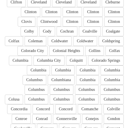
Clifton
Cleveland
Cleveland
Cleveland
Cleburne
Clinton
Clinton
Clinton
Clinton
Clinton
Clovis
Clintwood
Clinton
Clinton
Clinton
Colby
Cody
Cochran
Coalville
Coalgate
Colfax
Coleman
Coldwater
Coldwater
Coldspring
Colorado City
Colonial Heights
Collins
Colfax
Columbia
Columbia City
Colquitt
Colorado Springs
Columbia
Columbia
Columbia
Columbia
Columbus
Columbiana
Columbia
Columbia
Columbus
Columbus
Columbus
Columbus
Colusa
Columbus
Columbus
Columbus
Columbus
Concordia
Concord
Concord
Comanche
Colville
Conroe
Conrad
Connersville
Conejos
Condon