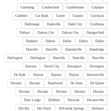
Cumming
Cumberland
Cumberland
Culpeper
Cuthbert
Cut Bank
Custer
Cusseta
Currituck
Dahlonega
Dadeville
Dade City
Cynthiana
Dalhart
Dakota City
Dakota City
Daingerfield
Danbury
Dalton
Dallas
Dallas
Dallas
Danville
Danville
Danielsville
Dandridge
Darlington
Darlington
Danville
Danville
Danville
Dawson
David City
Davenport
Davenport
De Kalb
Dayton
Dayton
Dayton
Dawsonville
Decatur
Decatur
Deadwood
De Smet
De Queen
Decatur
Decatur
Decatur
Decatur
Decatur
Deer Lodge
Dedham
Decorah
Decaturville
Del Rio
Del Norte
DeFuniak Springs
Defiance