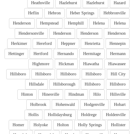
Heathsville
Hazlehurst
Hazlehurst
Hazard
Heflin
Hebron
Heber Springs
Hebbronville
Henderson
Hempstead
Hemphill
Helena
Helena
Hendersonville
Henderson
Henderson
Henderson
Herkimer
Hereford
Heppner
Henrietta
Hennepin
Hettinger
Hertford
Hernando
Hermitage
Hermann
Highmore
Hickman
Hiawatha
Hiawassee
Hillsboro
Hillsboro
Hillsboro
Hillsboro
Hill City
Hillsdale
Hillsborough
Hillsboro
Hillsboro
Hinton
Hinesville
Hindman
Hilo
Hillsville
Holbrook
Hohenwald
Hodgenville
Hobart
Hollis
Hollidaysburg
Holdrege
Holdenville
Homer
Holyoke
Holton
Holly Springs
Hollister