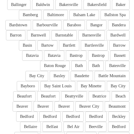
Ballinger
Baldwin
Bakersville
Bakersfield
Baker
Bamberg
Baltimore
Balsam Lake
Ballston Spa
Bardstown
Barbourville
Baraboo
Bangor
Bandera
Barron
Barnwell
Barnstable
Barnesville
Bardwell
Basin
Bartow
Bartlett
Bartlesville
Barrow
Batavia
Batavia
Bastrop
Bastrop
Bassett
Baton Rouge
Bath
Bath
Batesville
Bay City
Baxley
Baudette
Battle Mountain
Bayboro
Bay Saint Louis
Bay Minette
Bay City
Beaufort
Beaufort
Beattyville
Beatrice
Beach
Beaver
Beaver
Beaver
Beaver City
Beaumont
Bedford
Bedford
Bedford
Bedford
Beckley
Bellaire
Belfast
Bel Air
Beeville
Bedford