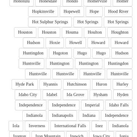
Honolulu
Honesdale
Hondo
Homerville
Homer
Hopkinsville
Hopewell
Hope
Hood River
Hot Sulphur Springs
Hot Springs
Hot Springs
Houston
Houston
Houma
Houlton
Houghton
Hudson
Hoxie
Howell
Howard
Howard
Huntingdon
Hugoton
Hugo
Hugo
Hudson
Huntsville
Huntington
Huntington
Huntingdon
Huntsville
Huntsville
Huntsville
Huntsville
Hyde Park
Hyannis
Hutchinson
Huron
Hurley
Idaho City
Idabel
Ida Grove
Hysham
Hyden
Independence
Independence
Imperial
Idaho Falls
Indianola
Indianapolis
Indiana
Independence
Iola
Inverness
International Falls
Inez
Indianola
Ironton
Iron Mountain
Ipswich
Iowa City
Ionia