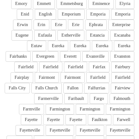
Emory
Emmett
Emmetsburg
Eminence
Elyria
Enid
English
Emporium
Emporia
Emporia
Erwin
Erin
Erie
Erie
Ephrata
Enterprise
Eugene
Eufaula
Estherville
Estancia
Escanaba
Eutaw
Eureka
Eureka
Eureka
Eureka
Fairbanks
Evergreen
Everett
Evansville
Evanston
Fairfield
Fairfield
Fairfield
Fairfax
Fairbury
Fairplay
Fairmont
Fairmont
Fairfield
Fairfield
Falls City
Falls Church
Fallon
Falfurrias
Fairview
Farmerville
Faribault
Fargo
Falmouth
Farmville
Farmington
Farmington
Farmington
Fayette
Fayette
Fayette
Faulkton
Farwell
Fayetteville
Fayetteville
Fayetteville
Fayetteville