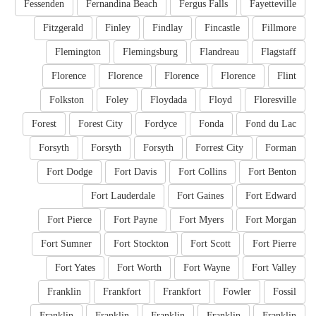
Fessenden
Fernandina Beach
Fergus Falls
Fayetteville
Fitzgerald
Finley
Findlay
Fincastle
Fillmore
Flemington
Flemingsburg
Flandreau
Flagstaff
Florence
Florence
Florence
Florence
Flint
Folkston
Foley
Floydada
Floyd
Floresville
Forest
Forest City
Fordyce
Fonda
Fond du Lac
Forsyth
Forsyth
Forsyth
Forrest City
Forman
Fort Dodge
Fort Davis
Fort Collins
Fort Benton
Fort Lauderdale
Fort Gaines
Fort Edward
Fort Pierce
Fort Payne
Fort Myers
Fort Morgan
Fort Sumner
Fort Stockton
Fort Scott
Fort Pierre
Fort Yates
Fort Worth
Fort Wayne
Fort Valley
Franklin
Frankfort
Frankfort
Fowler
Fossil
Franklin
Franklin
Franklin
Franklin
Franklin