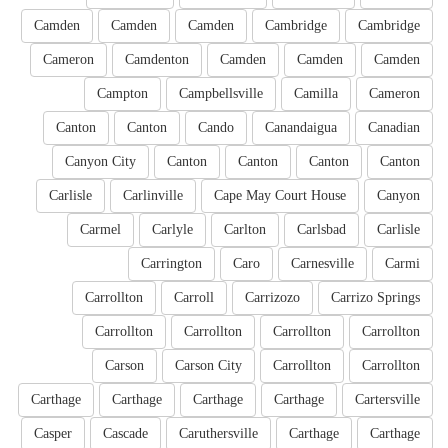
Camden
Camden
Camden
Cambridge
Cambridge
Cameron
Camdenton
Camden
Camden
Camden
Campton
Campbellsville
Camilla
Cameron
Canton
Canton
Cando
Canandaigua
Canadian
Canyon City
Canton
Canton
Canton
Canton
Carlisle
Carlinville
Cape May Court House
Canyon
Carmel
Carlyle
Carlton
Carlsbad
Carlisle
Carrington
Caro
Carnesville
Carmi
Carrollton
Carroll
Carrizozo
Carrizo Springs
Carrollton
Carrollton
Carrollton
Carrollton
Carson
Carson City
Carrollton
Carrollton
Carthage
Carthage
Carthage
Carthage
Cartersville
Casper
Cascade
Caruthersville
Carthage
Carthage