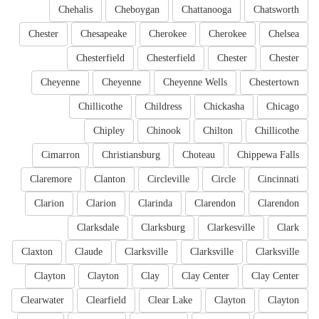
Chehalis
Cheboygan
Chattanooga
Chatsworth
Chester
Chesapeake
Cherokee
Cherokee
Chelsea
Chesterfield
Chesterfield
Chester
Chester
Cheyenne
Cheyenne
Cheyenne Wells
Chestertown
Chillicothe
Childress
Chickasha
Chicago
Chipley
Chinook
Chilton
Chillicothe
Cimarron
Christiansburg
Choteau
Chippewa Falls
Claremore
Clanton
Circleville
Circle
Cincinnati
Clarion
Clarion
Clarinda
Clarendon
Clarendon
Clarksdale
Clarksburg
Clarkesville
Clark
Claxton
Claude
Clarksville
Clarksville
Clarksville
Clayton
Clayton
Clay
Clay Center
Clay Center
Clearwater
Clearfield
Clear Lake
Clayton
Clayton