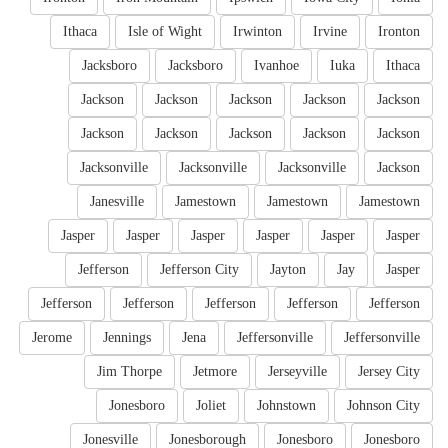
Ithaca
Isle of Wight
Irwinton
Irvine
Ironton
Jacksboro
Jacksboro
Ivanhoe
Iuka
Ithaca
Jackson
Jackson
Jackson
Jackson
Jackson
Jackson
Jackson
Jackson
Jackson
Jackson
Jacksonville
Jacksonville
Jacksonville
Jackson
Janesville
Jamestown
Jamestown
Jamestown
Jasper
Jasper
Jasper
Jasper
Jasper
Jasper
Jefferson
Jefferson City
Jayton
Jay
Jasper
Jefferson
Jefferson
Jefferson
Jefferson
Jefferson
Jerome
Jennings
Jena
Jeffersonville
Jeffersonville
Jim Thorpe
Jetmore
Jerseyville
Jersey City
Jonesboro
Joliet
Johnstown
Johnson City
Jonesville
Jonesborough
Jonesboro
Jonesboro