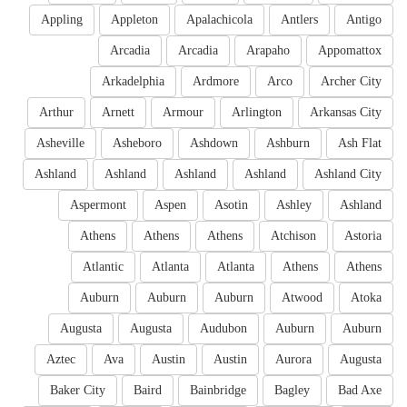
Appling
Appleton
Apalachicola
Antlers
Antigo
Arcadia
Arcadia
Arapaho
Appomattox
Arkadelphia
Ardmore
Arco
Archer City
Arthur
Arnett
Armour
Arlington
Arkansas City
Asheville
Asheboro
Ashdown
Ashburn
Ash Flat
Ashland
Ashland
Ashland
Ashland
Ashland City
Aspermont
Aspen
Asotin
Ashley
Ashland
Athens
Athens
Athens
Atchison
Astoria
Atlantic
Atlanta
Atlanta
Athens
Athens
Auburn
Auburn
Auburn
Atwood
Atoka
Augusta
Augusta
Audubon
Auburn
Auburn
Aztec
Ava
Austin
Austin
Aurora
Augusta
Baker City
Baird
Bainbridge
Bagley
Bad Axe