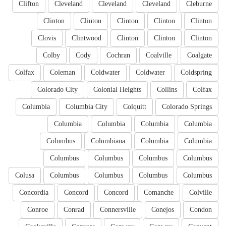
Clifton
Cleveland
Cleveland
Cleveland
Cleburne
Clinton
Clinton
Clinton
Clinton
Clinton
Clovis
Clintwood
Clinton
Clinton
Clinton
Colby
Cody
Cochran
Coalville
Coalgate
Colfax
Coleman
Coldwater
Coldwater
Coldspring
Colorado City
Colonial Heights
Collins
Colfax
Columbia
Columbia City
Colquitt
Colorado Springs
Columbia
Columbia
Columbia
Columbia
Columbus
Columbiana
Columbia
Columbia
Columbus
Columbus
Columbus
Columbus
Colusa
Columbus
Columbus
Columbus
Columbus
Concordia
Concord
Concord
Comanche
Colville
Conroe
Conrad
Connersville
Conejos
Condon