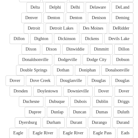
Delta
Delphi
Delhi
Delaware
DeLand
Denver
Denton
Denton
Denison
Deming
Detroit
Detroit Lakes
Des Moines
DeRidder
Dillon
Dighton
Dickinson
Dickens
Devils Lake
Dixon
Dixon
Dinwiddie
Dimmitt
Dillon
Donaldsonville
Dodgeville
Dodge City
Dobson
Double Springs
Dothan
Doniphan
Donalsonville
Dover
Dove Creek
Douglasville
Douglas
Douglas
Dresden
Doylestown
Downieville
Dover
Dover
Duchesne
Dubuque
Dubois
Dublin
Driggs
Dupree
Dunlap
Duncan
Dumas
Duluth
Dyersburg
Durham
Durant
Durango
Durand
Eagle
Eagle River
Eagle River
Eagle Pass
Eads