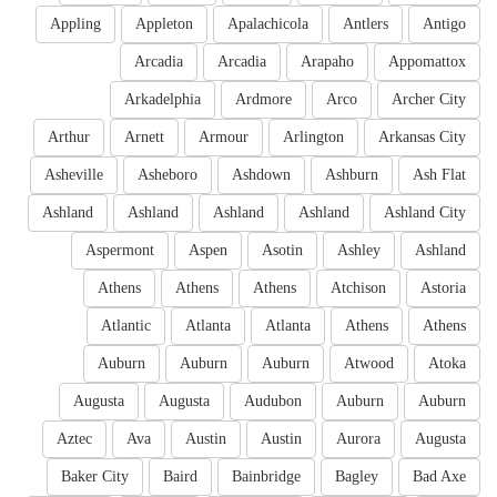
Appling
Appleton
Apalachicola
Antlers
Antigo
Arcadia
Arcadia
Arapaho
Appomattox
Arkadelphia
Ardmore
Arco
Archer City
Arthur
Arnett
Armour
Arlington
Arkansas City
Asheville
Asheboro
Ashdown
Ashburn
Ash Flat
Ashland
Ashland
Ashland
Ashland
Ashland City
Aspermont
Aspen
Asotin
Ashley
Ashland
Athens
Athens
Athens
Atchison
Astoria
Atlantic
Atlanta
Atlanta
Athens
Athens
Auburn
Auburn
Auburn
Atwood
Atoka
Augusta
Augusta
Audubon
Auburn
Auburn
Aztec
Ava
Austin
Austin
Aurora
Augusta
Baker City
Baird
Bainbridge
Bagley
Bad Axe