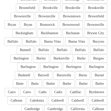
Broomfield
Brookville
Brookville
Brooksville
Brownsville
Brownsville
Brownstown
Brownfield
Bryan
Bryan
Brunswick
Brownwood
Brownsville
Buckingham
Buckhannon
Buchanan
Bryson City
Buffalo
Buffalo
Buena Vista
Buena Vista
Bucyrus
Bunnell
Buffalo
Buffalo
Buffalo
Buffalo
Burlington
Burley
Burkesville
Burke
Burgaw
Burlington
Burlington
Burlington
Burlington
Bushnell
Burwell
Burnsville
Burns
Burnet
Butte
Butte
Butler
Butler
Butler
Butler
Cairo
Cairo
Cadiz
Cadiz
Cadillac
Byrdstown
Calhoun
Caledonia
Caldwell
Caldwell
Caldwell
Cambridge
Cambridge
California
Calhoun