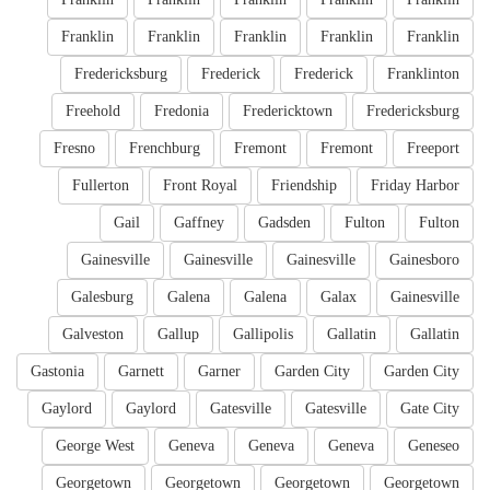
Franklin
Franklin
Franklin
Franklin
Franklin
Fredericksburg
Frederick
Frederick
Franklinton
Freehold
Fredonia
Fredericktown
Fredericksburg
Fresno
Frenchburg
Fremont
Fremont
Freeport
Fullerton
Front Royal
Friendship
Friday Harbor
Gail
Gaffney
Gadsden
Fulton
Fulton
Gainesville
Gainesville
Gainesville
Gainesboro
Galesburg
Galena
Galena
Galax
Gainesville
Galveston
Gallup
Gallipolis
Gallatin
Gallatin
Gastonia
Garnett
Garner
Garden City
Garden City
Gaylord
Gaylord
Gatesville
Gatesville
Gate City
George West
Geneva
Geneva
Geneva
Geneseo
Georgetown
Georgetown
Georgetown
Georgetown