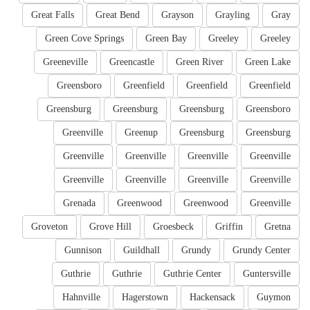
Great Falls
Great Bend
Grayson
Grayling
Gray
Green Cove Springs
Green Bay
Greeley
Greeley
Greeneville
Greencastle
Green River
Green Lake
Greensboro
Greenfield
Greenfield
Greenfield
Greensburg
Greensburg
Greensburg
Greensboro
Greenville
Greenup
Greensburg
Greensburg
Greenville
Greenville
Greenville
Greenville
Greenville
Greenville
Greenville
Greenville
Grenada
Greenwood
Greenwood
Greenville
Groveton
Grove Hill
Groesbeck
Griffin
Gretna
Gunnison
Guildhall
Grundy
Grundy Center
Guthrie
Guthrie
Guthrie Center
Guntersville
Hahnville
Hagerstown
Hackensack
Guymon