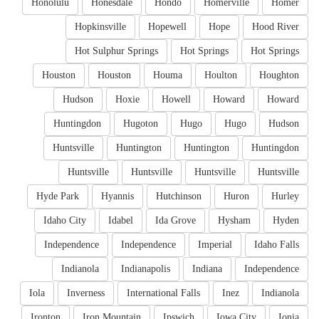
Honolulu
Honesdale
Hondo
Homerville
Homer
Hopkinsville
Hopewell
Hope
Hood River
Hot Sulphur Springs
Hot Springs
Hot Springs
Houston
Houston
Houma
Houlton
Houghton
Hudson
Hoxie
Howell
Howard
Howard
Huntingdon
Hugoton
Hugo
Hugo
Hudson
Huntsville
Huntington
Huntington
Huntingdon
Huntsville
Huntsville
Huntsville
Huntsville
Hyde Park
Hyannis
Hutchinson
Huron
Hurley
Idaho City
Idabel
Ida Grove
Hysham
Hyden
Independence
Independence
Imperial
Idaho Falls
Indianola
Indianapolis
Indiana
Independence
Iola
Inverness
International Falls
Inez
Indianola
Ironton
Iron Mountain
Ipswich
Iowa City
Ionia