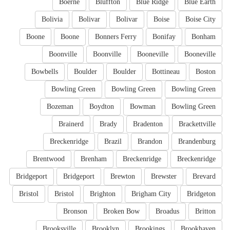
Boerne
Bluffton
Blue Ridge
Blue Earth
Bolivia
Bolivar
Bolivar
Boise
Boise City
Boone
Boone
Bonners Ferry
Bonifay
Bonham
Boonville
Boonville
Booneville
Booneville
Bowbells
Boulder
Boulder
Bottineau
Boston
Bowling Green
Bowling Green
Bowling Green
Bozeman
Boydton
Bowman
Bowling Green
Brainerd
Brady
Bradenton
Brackettville
Breckenridge
Brazil
Brandon
Brandenburg
Brentwood
Brenham
Breckenridge
Breckenridge
Bridgeport
Bridgeport
Brewton
Brewster
Brevard
Bristol
Bristol
Brighton
Brigham City
Bridgeton
Bronson
Broken Bow
Broadus
Britton
Brooksville
Brooklyn
Brookings
Brookhaven