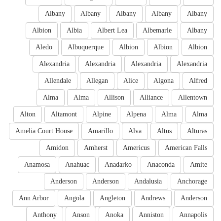
Albany
Albany
Albany
Albany
Albany
Albion
Albia
Albert Lea
Albemarle
Albany
Aledo
Albuquerque
Albion
Albion
Albion
Alexandria
Alexandria
Alexandria
Alexandria
Allendale
Allegan
Alice
Algona
Alfred
Alma
Alma
Allison
Alliance
Allentown
Alton
Altamont
Alpine
Alpena
Alma
Alma
Amelia Court House
Amarillo
Alva
Altus
Alturas
Amidon
Amherst
Americus
American Falls
Anamosa
Anahuac
Anadarko
Anaconda
Amite
Anderson
Anderson
Andalusia
Anchorage
Ann Arbor
Angola
Angleton
Andrews
Anderson
Anthony
Anson
Anoka
Anniston
Annapolis