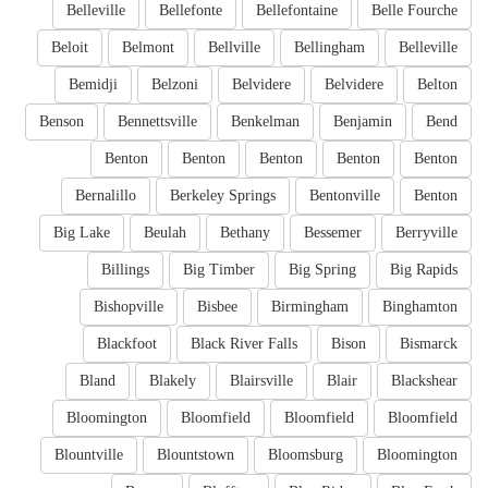
Belleville
Bellefonte
Bellefontaine
Belle Fourche
Beloit
Belmont
Bellville
Bellingham
Belleville
Bemidji
Belzoni
Belvidere
Belvidere
Belton
Benson
Bennettsville
Benkelman
Benjamin
Bend
Benton
Benton
Benton
Benton
Benton
Bernalillo
Berkeley Springs
Bentonville
Benton
Big Lake
Beulah
Bethany
Bessemer
Berryville
Billings
Big Timber
Big Spring
Big Rapids
Bishopville
Bisbee
Birmingham
Binghamton
Blackfoot
Black River Falls
Bison
Bismarck
Bland
Blakely
Blairsville
Blair
Blackshear
Bloomington
Bloomfield
Bloomfield
Bloomfield
Blountville
Blountstown
Bloomsburg
Bloomington