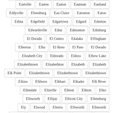
Eastville
Easton
Easton
Eastman
Eastland
Eddyville
Ebensburg
Eau Claire
Eatonton
Eaton
Edina
Edgefield
Edgartown
Edgard
Edenton
Edwardsville
Edna
Edmonton
Edinburg
El Dorado
El Centro
Ekalaka
Effingham
Elberton
Elba
El Reno
El Paso
El Dorado
Elizabeth City
Eldorado
Eldora
Elbow Lake
Elizabethtown
Elizabethton
Elizabeth
Elizabeth
Elk Point
Elizabethtown
Elizabethtown
Elizabethtown
Elkins
Elkhorn
Elkhart
Elkader
Elk River
Ellendale
Ellaville
Elkton
Elkton
Elko
Ellsworth
Ellijay
Ellicott City
Ellensburg
Ely
Elwood
Elmira
Ellsworth
Ellsworth