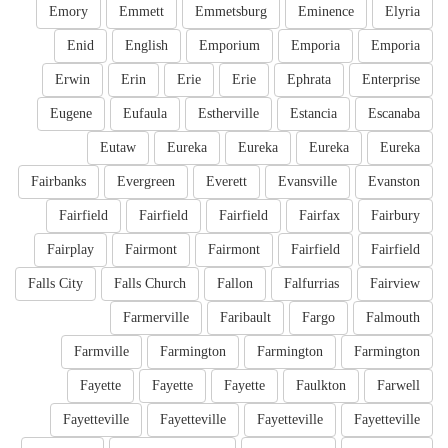
Emory
Emmett
Emmetsburg
Eminence
Elyria
Enid
English
Emporium
Emporia
Emporia
Erwin
Erin
Erie
Erie
Ephrata
Enterprise
Eugene
Eufaula
Estherville
Estancia
Escanaba
Eutaw
Eureka
Eureka
Eureka
Eureka
Fairbanks
Evergreen
Everett
Evansville
Evanston
Fairfield
Fairfield
Fairfield
Fairfax
Fairbury
Fairplay
Fairmont
Fairmont
Fairfield
Fairfield
Falls City
Falls Church
Fallon
Falfurrias
Fairview
Farmerville
Faribault
Fargo
Falmouth
Farmville
Farmington
Farmington
Farmington
Fayette
Fayette
Fayette
Faulkton
Farwell
Fayetteville
Fayetteville
Fayetteville
Fayetteville