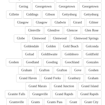
Gering
Georgetown
Georgetown
Georgetown
Gillette
Giddings
Gibson
Gettysburg
Gettysburg
Glasgow
Glasgow
Gladwin
Girard
Gilmer
Glenville
Glendive
Glencoe
Glen Rose
Globe
Glenwood
Glenwood
Glenwood Springs
Goldendale
Golden
Gold Beach
Golconda
Goliad
Goldthwaite
Goldsboro
Goldfield
Goshen
Goodland
Gooding
Goochland
Gonzales
Graham
Grafton
Grafton
Gove
Goshen
Grand Haven
Grand Forks
Granbury
Graham
Grand Marais
Grand Junction
Grand Island
Granite Falls
Grangeville
Grand Rapids
Grand Rapids
Grantsville
Grants
Grants Pass
Grant
Grant City