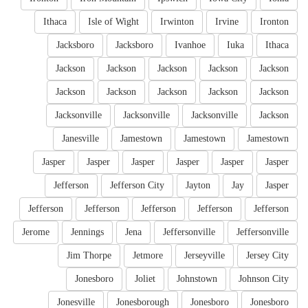
Ithaca
Isle of Wight
Irwinton
Irvine
Ironton
Jacksboro
Jacksboro
Ivanhoe
Iuka
Ithaca
Jackson
Jackson
Jackson
Jackson
Jackson
Jackson
Jackson
Jackson
Jackson
Jackson
Jacksonville
Jacksonville
Jacksonville
Jackson
Janesville
Jamestown
Jamestown
Jamestown
Jasper
Jasper
Jasper
Jasper
Jasper
Jasper
Jefferson
Jefferson City
Jayton
Jay
Jasper
Jefferson
Jefferson
Jefferson
Jefferson
Jefferson
Jerome
Jennings
Jena
Jeffersonville
Jeffersonville
Jim Thorpe
Jetmore
Jerseyville
Jersey City
Jonesboro
Joliet
Johnstown
Johnson City
Jonesville
Jonesborough
Jonesboro
Jonesboro