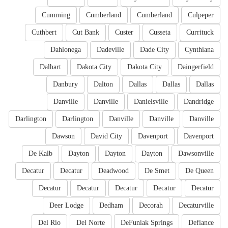
Cumming
Cumberland
Cumberland
Culpeper
Cuthbert
Cut Bank
Custer
Cusseta
Currituck
Dahlonega
Dadeville
Dade City
Cynthiana
Dalhart
Dakota City
Dakota City
Daingerfield
Danbury
Dalton
Dallas
Dallas
Dallas
Danville
Danville
Danielsville
Dandridge
Darlington
Darlington
Danville
Danville
Danville
Dawson
David City
Davenport
Davenport
De Kalb
Dayton
Dayton
Dayton
Dawsonville
Decatur
Decatur
Deadwood
De Smet
De Queen
Decatur
Decatur
Decatur
Decatur
Decatur
Deer Lodge
Dedham
Decorah
Decaturville
Del Rio
Del Norte
DeFuniak Springs
Defiance