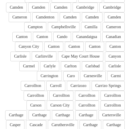
Camden
Camden
Camden
Cambridge
Cambridge
Cameron
Camdenton
Camden
Camden
Camden
Campton
Campbellsville
Camilla
Cameron
Canton
Canton
Cando
Canandaigua
Canadian
Canyon City
Canton
Canton
Canton
Canton
Carlisle
Carlinville
Cape May Court House
Canyon
Carmel
Carlyle
Carlton
Carlsbad
Carlisle
Carrington
Caro
Carnesville
Carmi
Carrollton
Carroll
Carrizozo
Carrizo Springs
Carrollton
Carrollton
Carrollton
Carrollton
Carson
Carson City
Carrollton
Carrollton
Carthage
Carthage
Carthage
Carthage
Cartersville
Casper
Cascade
Caruthersville
Carthage
Carthage