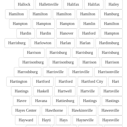
Hallock
Hallettsville
Halifax
Halifax
Hailey
Hamilton
Hamilton
Hamilton
Hamilton
Hamburg
Hampton
Hampton
Hampton
Hamlin
Hamilton
Hardin
Hardin
Hanover
Hanford
Hampton
Harrisburg
Harlowton
Harlan
Harlan
Hardinsburg
Harrison
Harrisburg
Harrisburg
Harrisburg
Harrisonburg
Harrisonburg
Harrison
Harrison
Harrodsburg
Harrisville
Harrisville
Harrisonville
Hartington
Hartford
Hartford
Hartford City
Hart
Hastings
Haskell
Hartwell
Hartville
Hartsville
Havre
Havana
Hattiesburg
Hastings
Hastings
Hayes Center
Hawthorne
Hawkinsville
Hawesville
Hayward
Hayti
Hays
Hayneville
Hayesville