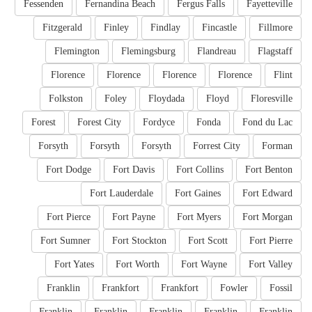
Fessenden
Fernandina Beach
Fergus Falls
Fayetteville
Fitzgerald
Finley
Findlay
Fincastle
Fillmore
Flemington
Flemingsburg
Flandreau
Flagstaff
Florence
Florence
Florence
Florence
Flint
Folkston
Foley
Floydada
Floyd
Floresville
Forest
Forest City
Fordyce
Fonda
Fond du Lac
Forsyth
Forsyth
Forsyth
Forrest City
Forman
Fort Dodge
Fort Davis
Fort Collins
Fort Benton
Fort Lauderdale
Fort Gaines
Fort Edward
Fort Pierce
Fort Payne
Fort Myers
Fort Morgan
Fort Sumner
Fort Stockton
Fort Scott
Fort Pierre
Fort Yates
Fort Worth
Fort Wayne
Fort Valley
Franklin
Frankfort
Frankfort
Fowler
Fossil
Franklin
Franklin
Franklin
Franklin
Franklin