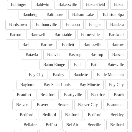
Ballinger
Baldwin
Bakersville
Bakersfield
Baker
Bamberg
Baltimore
Balsam Lake
Ballston Spa
Bardstown
Barbourville
Baraboo
Bangor
Bandera
Barron
Barnwell
Barnstable
Barnesville
Bardwell
Basin
Bartow
Bartlett
Bartlesville
Barrow
Batavia
Batavia
Bastrop
Bastrop
Bassett
Baton Rouge
Bath
Bath
Batesville
Bay City
Baxley
Baudette
Battle Mountain
Bayboro
Bay Saint Louis
Bay Minette
Bay City
Beaufort
Beaufort
Beattyville
Beatrice
Beach
Beaver
Beaver
Beaver
Beaver City
Beaumont
Bedford
Bedford
Bedford
Bedford
Beckley
Bellaire
Belfast
Bel Air
Beeville
Bedford