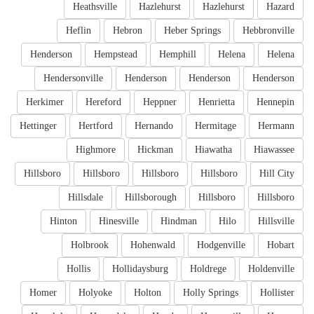
Heathsville
Hazlehurst
Hazlehurst
Hazard
Heflin
Hebron
Heber Springs
Hebbronville
Henderson
Hempstead
Hemphill
Helena
Helena
Hendersonville
Henderson
Henderson
Henderson
Herkimer
Hereford
Heppner
Henrietta
Hennepin
Hettinger
Hertford
Hernando
Hermitage
Hermann
Highmore
Hickman
Hiawatha
Hiawassee
Hillsboro
Hillsboro
Hillsboro
Hillsboro
Hill City
Hillsdale
Hillsborough
Hillsboro
Hillsboro
Hinton
Hinesville
Hindman
Hilo
Hillsville
Holbrook
Hohenwald
Hodgenville
Hobart
Hollis
Hollidaysburg
Holdrege
Holdenville
Homer
Holyoke
Holton
Holly Springs
Hollister