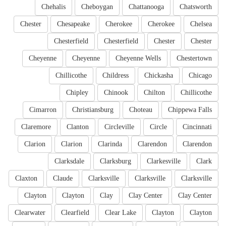
Chehalis
Cheboygan
Chattanooga
Chatsworth
Chester
Chesapeake
Cherokee
Cherokee
Chelsea
Chesterfield
Chesterfield
Chester
Chester
Cheyenne
Cheyenne
Cheyenne Wells
Chestertown
Chillicothe
Childress
Chickasha
Chicago
Chipley
Chinook
Chilton
Chillicothe
Cimarron
Christiansburg
Choteau
Chippewa Falls
Claremore
Clanton
Circleville
Circle
Cincinnati
Clarion
Clarion
Clarinda
Clarendon
Clarendon
Clarksdale
Clarksburg
Clarkesville
Clark
Claxton
Claude
Clarksville
Clarksville
Clarksville
Clayton
Clayton
Clay
Clay Center
Clay Center
Clearwater
Clearfield
Clear Lake
Clayton
Clayton