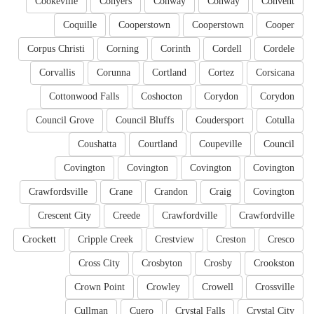
Cookeville
Conyers
Conway
Conway
Convent
Coquille
Cooperstown
Cooperstown
Cooper
Corpus Christi
Corning
Corinth
Cordell
Cordele
Corvallis
Corunna
Cortland
Cortez
Corsicana
Cottonwood Falls
Coshocton
Corydon
Corydon
Council Grove
Council Bluffs
Coudersport
Cotulla
Coushatta
Courtland
Coupeville
Council
Covington
Covington
Covington
Covington
Crawfordsville
Crane
Crandon
Craig
Covington
Crescent City
Creede
Crawfordville
Crawfordville
Crockett
Cripple Creek
Crestview
Creston
Cresco
Cross City
Crosbyton
Crosby
Crookston
Crown Point
Crowley
Crowell
Crossville
Cullman
Cuero
Crystal Falls
Crystal City