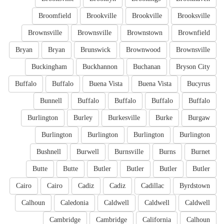
Broomfield
Brookville
Brookville
Brooksville
Brownsville
Brownsville
Brownstown
Brownfield
Bryan
Bryan
Brunswick
Brownwood
Brownsville
Buckingham
Buckhannon
Buchanan
Bryson City
Buffalo
Buffalo
Buena Vista
Buena Vista
Bucyrus
Bunnell
Buffalo
Buffalo
Buffalo
Buffalo
Burlington
Burley
Burkesville
Burke
Burgaw
Burlington
Burlington
Burlington
Burlington
Bushnell
Burwell
Burnsville
Burns
Burnet
Butte
Butte
Butler
Butler
Butler
Butler
Cairo
Cairo
Cadiz
Cadiz
Cadillac
Byrdstown
Calhoun
Caledonia
Caldwell
Caldwell
Caldwell
Cambridge
Cambridge
California
Calhoun