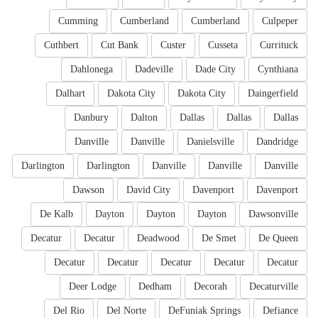
Cumming
Cumberland
Cumberland
Culpeper
Cuthbert
Cut Bank
Custer
Cusseta
Currituck
Dahlonega
Dadeville
Dade City
Cynthiana
Dalhart
Dakota City
Dakota City
Daingerfield
Danbury
Dalton
Dallas
Dallas
Dallas
Danville
Danville
Danielsville
Dandridge
Darlington
Darlington
Danville
Danville
Danville
Dawson
David City
Davenport
Davenport
De Kalb
Dayton
Dayton
Dayton
Dawsonville
Decatur
Decatur
Deadwood
De Smet
De Queen
Decatur
Decatur
Decatur
Decatur
Decatur
Deer Lodge
Dedham
Decorah
Decaturville
Del Rio
Del Norte
DeFuniak Springs
Defiance