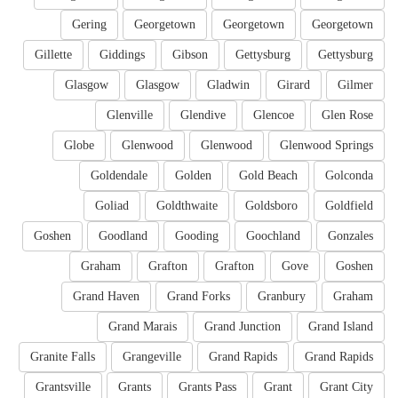
Gering
Georgetown
Georgetown
Georgetown
Gillette
Giddings
Gibson
Gettysburg
Gettysburg
Glasgow
Glasgow
Gladwin
Girard
Gilmer
Glenville
Glendive
Glencoe
Glen Rose
Globe
Glenwood
Glenwood
Glenwood Springs
Goldendale
Golden
Gold Beach
Golconda
Goliad
Goldthwaite
Goldsboro
Goldfield
Goshen
Goodland
Gooding
Goochland
Gonzales
Graham
Grafton
Grafton
Gove
Goshen
Grand Haven
Grand Forks
Granbury
Graham
Grand Marais
Grand Junction
Grand Island
Granite Falls
Grangeville
Grand Rapids
Grand Rapids
Grantsville
Grants
Grants Pass
Grant
Grant City