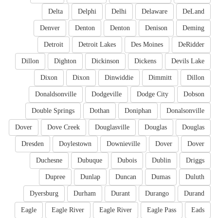
Delta
Delphi
Delhi
Delaware
DeLand
Denver
Denton
Denton
Denison
Deming
Detroit
Detroit Lakes
Des Moines
DeRidder
Dillon
Dighton
Dickinson
Dickens
Devils Lake
Dixon
Dixon
Dinwiddie
Dimmitt
Dillon
Donaldsonville
Dodgeville
Dodge City
Dobson
Double Springs
Dothan
Doniphan
Donalsonville
Dover
Dove Creek
Douglasville
Douglas
Douglas
Dresden
Doylestown
Downieville
Dover
Dover
Duchesne
Dubuque
Dubois
Dublin
Driggs
Dupree
Dunlap
Duncan
Dumas
Duluth
Dyersburg
Durham
Durant
Durango
Durand
Eagle
Eagle River
Eagle River
Eagle Pass
Eads