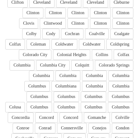
Clifton
Cleveland
Cleveland
Cleveland
Cleburne
Clinton
Clinton
Clinton
Clinton
Clinton
Clovis
Clintwood
Clinton
Clinton
Clinton
Colby
Cody
Cochran
Coalville
Coalgate
Colfax
Coleman
Coldwater
Coldwater
Coldspring
Colorado City
Colonial Heights
Collins
Colfax
Columbia
Columbia City
Colquitt
Colorado Springs
Columbia
Columbia
Columbia
Columbia
Columbus
Columbiana
Columbia
Columbia
Columbus
Columbus
Columbus
Columbus
Colusa
Columbus
Columbus
Columbus
Columbus
Concordia
Concord
Concord
Comanche
Colville
Conroe
Conrad
Connersville
Conejos
Condon