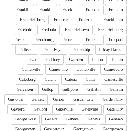
Franklin
Franklin
Franklin
Franklin
Franklin
Fredericksburg
Frederick
Frederick
Franklinton
Freehold
Fredonia
Fredericktown
Fredericksburg
Fresno
Frenchburg
Fremont
Fremont
Freeport
Fullerton
Front Royal
Friendship
Friday Harbor
Gail
Gaffney
Gadsden
Fulton
Fulton
Gainesville
Gainesville
Gainesville
Gainesboro
Galesburg
Galena
Galena
Galax
Gainesville
Galveston
Gallup
Gallipolis
Gallatin
Gallatin
Gastonia
Garnett
Garner
Garden City
Garden City
Gaylord
Gaylord
Gatesville
Gatesville
Gate City
George West
Geneva
Geneva
Geneva
Geneseo
Georgetown
Georgetown
Georgetown
Georgetown