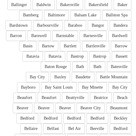
Ballinger
Baldwin
Bakersville
Bakersfield
Baker
Bamberg
Baltimore
Balsam Lake
Ballston Spa
Bardstown
Barbourville
Baraboo
Bangor
Bandera
Barron
Barnwell
Barnstable
Barnesville
Bardwell
Basin
Bartow
Bartlett
Bartlesville
Barrow
Batavia
Batavia
Bastrop
Bastrop
Bassett
Baton Rouge
Bath
Bath
Batesville
Bay City
Baxley
Baudette
Battle Mountain
Bayboro
Bay Saint Louis
Bay Minette
Bay City
Beaufort
Beaufort
Beattyville
Beatrice
Beach
Beaver
Beaver
Beaver
Beaver City
Beaumont
Bedford
Bedford
Bedford
Bedford
Beckley
Bellaire
Belfast
Bel Air
Beeville
Bedford