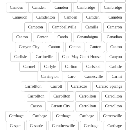
Camden
Camden
Camden
Cambridge
Cambridge
Cameron
Camdenton
Camden
Camden
Camden
Campton
Campbellsville
Camilla
Cameron
Canton
Canton
Cando
Canandaigua
Canadian
Canyon City
Canton
Canton
Canton
Canton
Carlisle
Carlinville
Cape May Court House
Canyon
Carmel
Carlyle
Carlton
Carlsbad
Carlisle
Carrington
Caro
Carnesville
Carmi
Carrollton
Carroll
Carrizozo
Carrizo Springs
Carrollton
Carrollton
Carrollton
Carrollton
Carson
Carson City
Carrollton
Carrollton
Carthage
Carthage
Carthage
Carthage
Cartersville
Casper
Cascade
Caruthersville
Carthage
Carthage