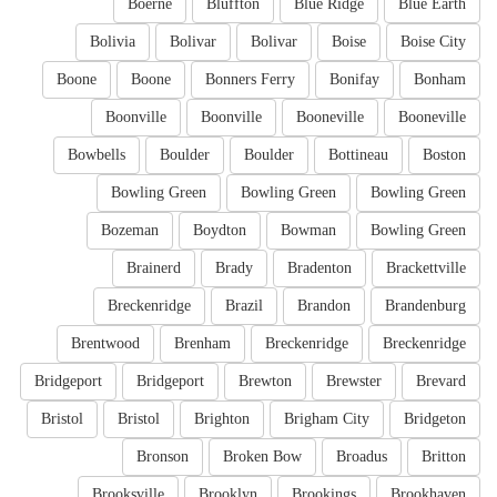
Boerne
Bluffton
Blue Ridge
Blue Earth
Bolivia
Bolivar
Bolivar
Boise
Boise City
Boone
Boone
Bonners Ferry
Bonifay
Bonham
Boonville
Boonville
Booneville
Booneville
Bowbells
Boulder
Boulder
Bottineau
Boston
Bowling Green
Bowling Green
Bowling Green
Bozeman
Boydton
Bowman
Bowling Green
Brainerd
Brady
Bradenton
Brackettville
Breckenridge
Brazil
Brandon
Brandenburg
Brentwood
Brenham
Breckenridge
Breckenridge
Bridgeport
Bridgeport
Brewton
Brewster
Brevard
Bristol
Bristol
Brighton
Brigham City
Bridgeton
Bronson
Broken Bow
Broadus
Britton
Brooksville
Brooklyn
Brookings
Brookhaven