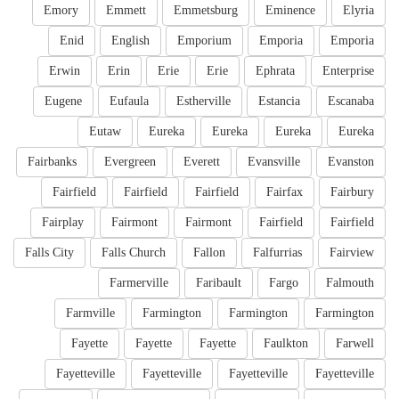
Emory
Emmett
Emmetsburg
Eminence
Elyria
Enid
English
Emporium
Emporia
Emporia
Erwin
Erin
Erie
Erie
Ephrata
Enterprise
Eugene
Eufaula
Estherville
Estancia
Escanaba
Eutaw
Eureka
Eureka
Eureka
Eureka
Fairbanks
Evergreen
Everett
Evansville
Evanston
Fairfield
Fairfield
Fairfield
Fairfax
Fairbury
Fairplay
Fairmont
Fairmont
Fairfield
Fairfield
Falls City
Falls Church
Fallon
Falfurrias
Fairview
Farmerville
Faribault
Fargo
Falmouth
Farmville
Farmington
Farmington
Farmington
Fayette
Fayette
Fayette
Faulkton
Farwell
Fayetteville
Fayetteville
Fayetteville
Fayetteville