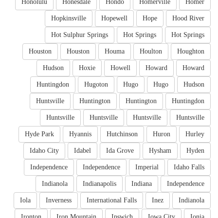
Honolulu
Honesdale
Hondo
Homerville
Homer
Hopkinsville
Hopewell
Hope
Hood River
Hot Sulphur Springs
Hot Springs
Hot Springs
Houston
Houston
Houma
Houlton
Houghton
Hudson
Hoxie
Howell
Howard
Howard
Huntingdon
Hugoton
Hugo
Hugo
Hudson
Huntsville
Huntington
Huntington
Huntingdon
Huntsville
Huntsville
Huntsville
Huntsville
Hyde Park
Hyannis
Hutchinson
Huron
Hurley
Idaho City
Idabel
Ida Grove
Hysham
Hyden
Independence
Independence
Imperial
Idaho Falls
Indianola
Indianapolis
Indiana
Independence
Iola
Inverness
International Falls
Inez
Indianola
Ironton
Iron Mountain
Ipswich
Iowa City
Ionia