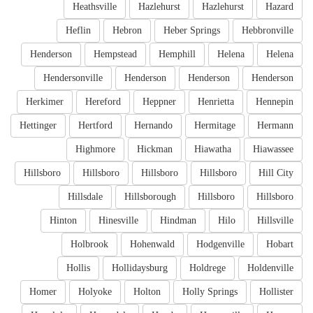
Heathsville
Hazlehurst
Hazlehurst
Hazard
Heflin
Hebron
Heber Springs
Hebbronville
Henderson
Hempstead
Hemphill
Helena
Helena
Hendersonville
Henderson
Henderson
Henderson
Herkimer
Hereford
Heppner
Henrietta
Hennepin
Hettinger
Hertford
Hernando
Hermitage
Hermann
Highmore
Hickman
Hiawatha
Hiawassee
Hillsboro
Hillsboro
Hillsboro
Hillsboro
Hill City
Hillsdale
Hillsborough
Hillsboro
Hillsboro
Hinton
Hinesville
Hindman
Hilo
Hillsville
Holbrook
Hohenwald
Hodgenville
Hobart
Hollis
Hollidaysburg
Holdrege
Holdenville
Homer
Holyoke
Holton
Holly Springs
Hollister