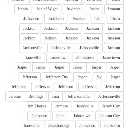
Ithaca
Isle of Wight
Irwinton
Irvine
Ironton
Jacksboro
Jacksboro
Ivanhoe
Iuka
Ithaca
Jackson
Jackson
Jackson
Jackson
Jackson
Jackson
Jackson
Jackson
Jackson
Jackson
Jacksonville
Jacksonville
Jacksonville
Jackson
Janesville
Jamestown
Jamestown
Jamestown
Jasper
Jasper
Jasper
Jasper
Jasper
Jasper
Jefferson
Jefferson City
Jayton
Jay
Jasper
Jefferson
Jefferson
Jefferson
Jefferson
Jefferson
Jerome
Jennings
Jena
Jeffersonville
Jeffersonville
Jim Thorpe
Jetmore
Jerseyville
Jersey City
Jonesboro
Joliet
Johnstown
Johnson City
Jonesville
Jonesborough
Jonesboro
Jonesboro