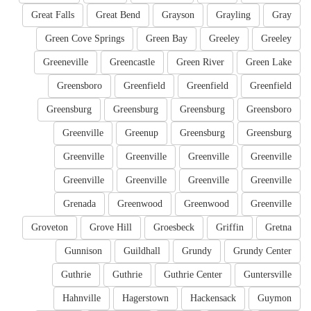
Great Falls
Great Bend
Grayson
Grayling
Gray
Green Cove Springs
Green Bay
Greeley
Greeley
Greeneville
Greencastle
Green River
Green Lake
Greensboro
Greenfield
Greenfield
Greenfield
Greensburg
Greensburg
Greensburg
Greensboro
Greenville
Greenup
Greensburg
Greensburg
Greenville
Greenville
Greenville
Greenville
Greenville
Greenville
Greenville
Greenville
Grenada
Greenwood
Greenwood
Greenville
Groveton
Grove Hill
Groesbeck
Griffin
Gretna
Gunnison
Guildhall
Grundy
Grundy Center
Guthrie
Guthrie
Guthrie Center
Guntersville
Hahnville
Hagerstown
Hackensack
Guymon