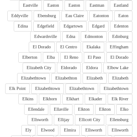
Eastville
Easton
Easton
Eastman
Eastland
Eddyville
Ebensburg
Eau Claire
Eatonton
Eaton
Edina
Edgefield
Edgartown
Edgard
Edenton
Edwardsville
Edna
Edmonton
Edinburg
El Dorado
El Centro
Ekalaka
Effingham
Elberton
Elba
El Reno
El Paso
El Dorado
Elizabeth City
Eldorado
Eldora
Elbow Lake
Elizabethtown
Elizabethton
Elizabeth
Elizabeth
Elk Point
Elizabethtown
Elizabethtown
Elizabethtown
Elkins
Elkhorn
Elkhart
Elkader
Elk River
Ellendale
Ellaville
Elkton
Elkton
Elko
Ellsworth
Ellijay
Ellicott City
Ellensburg
Ely
Elwood
Elmira
Ellsworth
Ellsworth