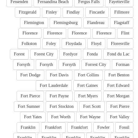
Fessenden
Fernandina Beach
Fergus Falls
Fayetteville
Fitzgerald
Finley
Findlay
Fincastle
Fillmore
Flemington
Flemingsburg
Flandreau
Flagstaff
Florence
Florence
Florence
Florence
Flint
Folkston
Foley
Floydada
Floyd
Floresville
Forest
Forest City
Fordyce
Fonda
Fond du Lac
Forsyth
Forsyth
Forsyth
Forrest City
Forman
Fort Dodge
Fort Davis
Fort Collins
Fort Benton
Fort Lauderdale
Fort Gaines
Fort Edward
Fort Pierce
Fort Payne
Fort Myers
Fort Morgan
Fort Sumner
Fort Stockton
Fort Scott
Fort Pierre
Fort Yates
Fort Worth
Fort Wayne
Fort Valley
Franklin
Frankfort
Frankfort
Fowler
Fossil
Franklin
Franklin
Franklin
Franklin
Franklin