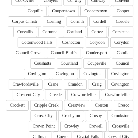
Cookeville
Conyers
Conway
Conway
Convent
Coquille
Cooperstown
Cooperstown
Cooper
Corpus Christi
Corning
Corinth
Cordell
Cordele
Corvallis
Corunna
Cortland
Cortez
Corsicana
Cottonwood Falls
Coshocton
Corydon
Corydon
Council Grove
Council Bluffs
Coudersport
Cotulla
Coushatta
Courtland
Coupeville
Council
Covington
Covington
Covington
Covington
Crawfordsville
Crane
Crandon
Craig
Covington
Crescent City
Creede
Crawfordville
Crawfordville
Crockett
Cripple Creek
Crestview
Creston
Cresco
Cross City
Crosbyton
Crosby
Crookston
Crown Point
Crowley
Crowell
Crossville
Cullman
Cuero
Crystal Falls
Crystal City