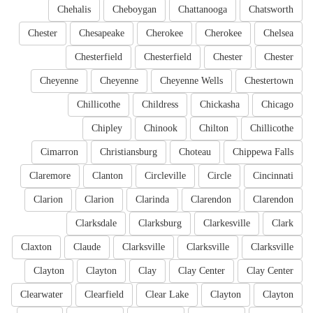
Chehalis
Cheboygan
Chattanooga
Chatsworth
Chester
Chesapeake
Cherokee
Cherokee
Chelsea
Chesterfield
Chesterfield
Chester
Chester
Cheyenne
Cheyenne
Cheyenne Wells
Chestertown
Chillicothe
Childress
Chickasha
Chicago
Chipley
Chinook
Chilton
Chillicothe
Cimarron
Christiansburg
Choteau
Chippewa Falls
Claremore
Clanton
Circleville
Circle
Cincinnati
Clarion
Clarion
Clarinda
Clarendon
Clarendon
Clarksdale
Clarksburg
Clarkesville
Clark
Claxton
Claude
Clarksville
Clarksville
Clarksville
Clayton
Clayton
Clay
Clay Center
Clay Center
Clearwater
Clearfield
Clear Lake
Clayton
Clayton