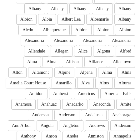
Albany
Albany
Albany
Albany
Albany
Albion
Albia
Albert Lea
Albemarle
Albany
Aledo
Albuquerque
Albion
Albion
Albion
Alexandria
Alexandria
Alexandria
Alexandria
Allendale
Allegan
Alice
Algona
Alfred
Alma
Alma
Allison
Alliance
Allentown
Alton
Altamont
Alpine
Alpena
Alma
Alma
Amelia Court House
Amarillo
Alva
Altus
Alturas
Amidon
Amherst
Americus
American Falls
Anamosa
Anahuac
Anadarko
Anaconda
Amite
Anderson
Anderson
Andalusia
Anchorage
Ann Arbor
Angola
Angleton
Andrews
Anderson
Anthony
Anson
Anoka
Anniston
Annapolis