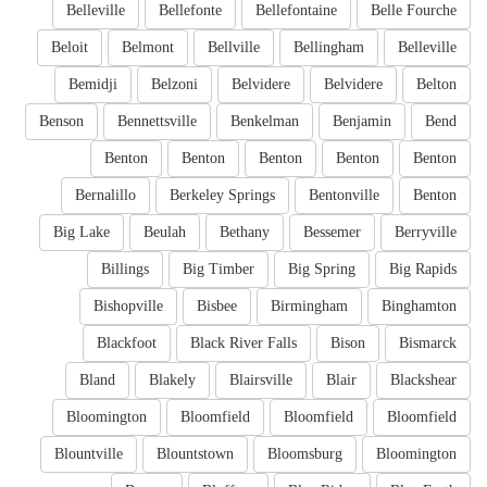
Belleville
Bellefonte
Bellefontaine
Belle Fourche
Beloit
Belmont
Bellville
Bellingham
Belleville
Bemidji
Belzoni
Belvidere
Belvidere
Belton
Benson
Bennettsville
Benkelman
Benjamin
Bend
Benton
Benton
Benton
Benton
Benton
Bernalillo
Berkeley Springs
Bentonville
Benton
Big Lake
Beulah
Bethany
Bessemer
Berryville
Billings
Big Timber
Big Spring
Big Rapids
Bishopville
Bisbee
Birmingham
Binghamton
Blackfoot
Black River Falls
Bison
Bismarck
Bland
Blakely
Blairsville
Blair
Blackshear
Bloomington
Bloomfield
Bloomfield
Bloomfield
Blountville
Blountstown
Bloomsburg
Bloomington