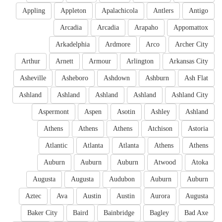
Appling
Appleton
Apalachicola
Antlers
Antigo
Arcadia
Arcadia
Arapaho
Appomattox
Arkadelphia
Ardmore
Arco
Archer City
Arthur
Arnett
Armour
Arlington
Arkansas City
Asheville
Asheboro
Ashdown
Ashburn
Ash Flat
Ashland
Ashland
Ashland
Ashland
Ashland City
Aspermont
Aspen
Asotin
Ashley
Ashland
Athens
Athens
Athens
Atchison
Astoria
Atlantic
Atlanta
Atlanta
Athens
Athens
Auburn
Auburn
Auburn
Atwood
Atoka
Augusta
Augusta
Audubon
Auburn
Auburn
Aztec
Ava
Austin
Austin
Aurora
Augusta
Baker City
Baird
Bainbridge
Bagley
Bad Axe