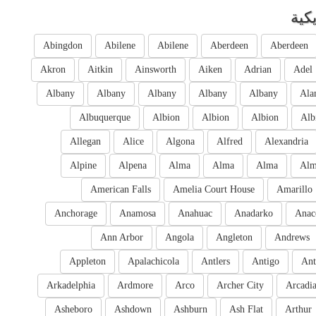
كية
Abingdon
Abilene
Abilene
Aberdeen
Aberdeen
Akron
Aitkin
Ainsworth
Aiken
Adrian
Adel
Albany
Albany
Albany
Albany
Albany
Ala
Albuquerque
Albion
Albion
Albion
Alb
Allegan
Alice
Algona
Alfred
Alexandria
Alpine
Alpena
Alma
Alma
Alma
Al
American Falls
Amelia Court House
Amarillo
Anchorage
Anamosa
Anahuac
Anadarko
Anac
Ann Arbor
Angola
Angleton
Andrews
Appleton
Apalachicola
Antlers
Antigo
Ant
Arkadelphia
Ardmore
Arco
Archer City
Arcadi
Asheboro
Ashdown
Ashburn
Ash Flat
Arthur