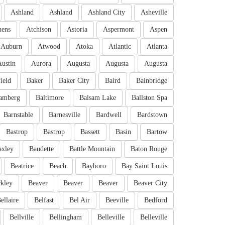
Ashland
Ashland
Ashland City
Asheville
hens
Atchison
Astoria
Aspermont
Aspen
Auburn
Atwood
Atoka
Atlantic
Atlanta
Austin
Aurora
Augusta
Augusta
Augusta
ield
Baker
Baker City
Baird
Bainbridge
amberg
Baltimore
Balsam Lake
Ballston Spa
Barnstable
Barnesville
Bardwell
Bardstown
Bastrop
Bastrop
Bassett
Basin
Bartow
axley
Baudette
Battle Mountain
Baton Rouge
Beatrice
Beach
Bayboro
Bay Saint Louis
kley
Beaver
Beaver
Beaver
Beaver City
ellaire
Belfast
Bel Air
Beeville
Bedford
Bellville
Bellingham
Belleville
Belleville