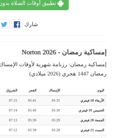
تطبيق أوقات الصلاة بدون
شارك
إمساكية رمضان - Norton 2026
رمضان 1447 هجري (2026 ميلادي)
اليوم
الإمساك
الفجر
الشروق
الأربعاء 18 فيفري
05:31
05:41
07:15
الخميس 19 فيفري
05:30
05:40
07:14
الجمعة 20 فيفري
05:29
05:39
07:13
السبت 21 فيفري
05:28
05:38
07:12