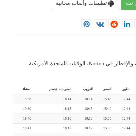
 نت
تطبيقات وألعاب مجانية
إمساكية رمضان: رزنامة شهرية لأوقات الإمساك والإفطار في Norton، الولايات المتحدة الأمريكية -
الظهر
العصر
الغروب
المغرب
-
الإفطار
العشاء
19:38
18:14
18:14
15:48
12:44
19:39
18:15
18:15
15:49
12:44
19:40
18:16
18:16
15:50
12:44
19:41
18:17
18:17
15:50
12:44