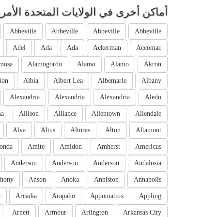
أماكن أخرى في الولايات المتحدة الأمري
Abbeville
Abbeville
Abbeville
Abbeville
Adel
Ada
Ada
Ackerman
Accomac
mosa
Alamogordo
Alamo
Alamo
Akron
ion
Albia
Albert Lea
Albemarle
Albany
Alexandria
Alexandria
Alexandria
Aledo
ma
Allison
Alliance
Allentown
Allendale
Alva
Altus
Alturas
Alton
Altamont
onda
Amite
Amidon
Amherst
Americus
Anderson
Anderson
Anderson
Andalusia
hony
Anson
Anoka
Anniston
Annapolis
a
Arcadia
Arapaho
Appomattox
Appling
Arnett
Armour
Arlington
Arkansas City