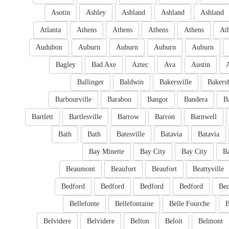
Asotin
Ashley
Ashland
Ashland
Ashland
Atlanta
Athens
Athens
Athens
Athens
At
Audubon
Auburn
Auburn
Auburn
Auburn
Bagley
Bad Axe
Aztec
Ava
Austin
Ballinger
Baldwin
Bakersville
Bakersf
Barbourville
Baraboo
Bangor
Bandera
B
Bartlett
Bartlesville
Barrow
Barron
Barnwell
Bath
Bath
Batesville
Batavia
Batavia
Bay Minette
Bay City
Bay City
B
Beaumont
Beaufort
Beaufort
Beattyville
Bedford
Bedford
Bedford
Bedford
Bec
Bellefonte
Bellefontaine
Belle Fourche
B
Belvidere
Belvidere
Belton
Beloit
Belmont