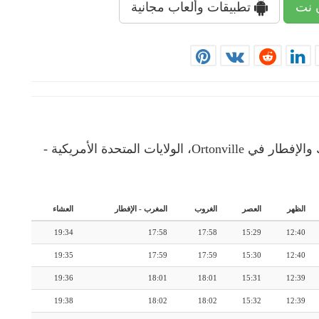
 نت
تطبيقات وألعاب مجانية
إمساكية رمضان: رزنامة شهرية لأوقات الإمساك والإفطار في Ortonville، الولايات المتحدة الأمريكية -
الظهر
العصر
الغروب
المغرب
-
الإفطار
العشاء
19:34
17:58
17:58
15:29
12:40
19:35
17:59
17:59
15:30
12:40
19:36
18:01
18:01
15:31
12:39
19:38
18:02
18:02
15:32
12:39