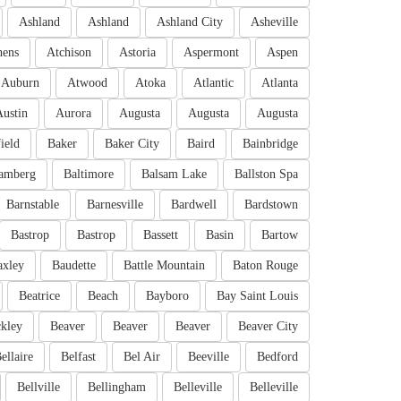
Ashland
Ashland
Ashland City
Asheville
hens
Atchison
Astoria
Aspermont
Aspen
Auburn
Atwood
Atoka
Atlantic
Atlanta
Austin
Aurora
Augusta
Augusta
Augusta
ield
Baker
Baker City
Baird
Bainbridge
amberg
Baltimore
Balsam Lake
Ballston Spa
Barnstable
Barnesville
Bardwell
Bardstown
Bastrop
Bastrop
Bassett
Basin
Bartow
axley
Baudette
Battle Mountain
Baton Rouge
Beatrice
Beach
Bayboro
Bay Saint Louis
kley
Beaver
Beaver
Beaver
Beaver City
ellaire
Belfast
Bel Air
Beeville
Bedford
Bellville
Bellingham
Belleville
Belleville