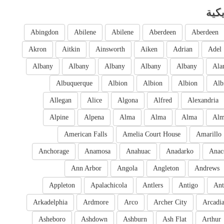
كية
Abingdon
Abilene
Abilene
Aberdeen
Aberdeen
Akron
Aitkin
Ainsworth
Aiken
Adrian
Adel
Albany
Albany
Albany
Albany
Albany
Ala
Albuquerque
Albion
Albion
Albion
Alb
Allegan
Alice
Algona
Alfred
Alexandria
Alpine
Alpena
Alma
Alma
Alma
Al
American Falls
Amelia Court House
Amarillo
Anchorage
Anamosa
Anahuac
Anadarko
Anac
Ann Arbor
Angola
Angleton
Andrews
Appleton
Apalachicola
Antlers
Antigo
Ant
Arkadelphia
Ardmore
Arco
Archer City
Arcadi
Asheboro
Ashdown
Ashburn
Ash Flat
Arthur