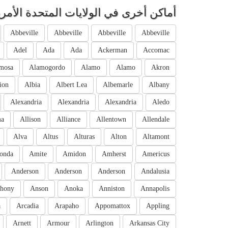
أماكن أخرى في الولايات المتحدة الأمري
Abbeville
Abbeville
Abbeville
Abbeville
Adel
Ada
Ada
Ackerman
Accomac
mosa
Alamogordo
Alamo
Alamo
Akron
ion
Albia
Albert Lea
Albemarle
Albany
Alexandria
Alexandria
Alexandria
Aledo
ma
Allison
Alliance
Allentown
Allendale
Alva
Altus
Alturas
Alton
Altamont
onda
Amite
Amidon
Amherst
Americus
Anderson
Anderson
Anderson
Andalusia
hony
Anson
Anoka
Anniston
Annapolis
a
Arcadia
Arapaho
Appomattox
Appling
Arnett
Armour
Arlington
Arkansas City