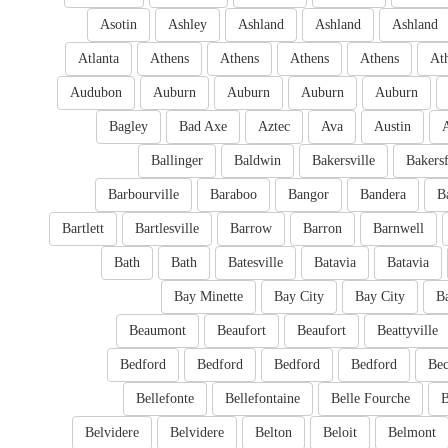
Asotin
Ashley
Ashland
Ashland
Ashland
Atlanta
Athens
Athens
Athens
Athens
At
Audubon
Auburn
Auburn
Auburn
Auburn
Bagley
Bad Axe
Aztec
Ava
Austin
Ballinger
Baldwin
Bakersville
Bakersf
Barbourville
Baraboo
Bangor
Bandera
B
Bartlett
Bartlesville
Barrow
Barron
Barnwell
Bath
Bath
Batesville
Batavia
Batavia
Bay Minette
Bay City
Bay City
B
Beaumont
Beaufort
Beaufort
Beattyville
Bedford
Bedford
Bedford
Bedford
Bec
Bellefonte
Bellefontaine
Belle Fourche
B
Belvidere
Belvidere
Belton
Beloit
Belmont