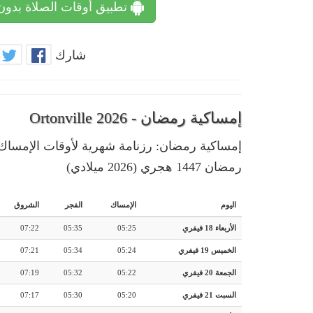
تطبيق أوقات الصلاة بدون
شارك
إمساكية رمضان - Ortonville 2026
رمضان 1447 هجري (2026 ميلادي)
اليوم
الإمساك
الفجر
الشروق
الأربعاء 18 فيفري
05:25
05:35
07:22
الخميس 19 فيفري
05:24
05:34
07:21
الجمعة 20 فيفري
05:22
05:32
07:19
السبت 21 فيفري
05:20
05:30
07:17