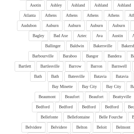
Asotin
Ashley
Ashland
Ashland
Ashland
Atlanta
Athens
Athens
Athens
Athens
At
Audubon
Auburn
Auburn
Auburn
Auburn
Bagley
Bad Axe
Aztec
Ava
Austin
Ballinger
Baldwin
Bakersville
Bakersf
Barbourville
Baraboo
Bangor
Bandera
B
Bartlett
Bartlesville
Barrow
Barron
Barnwell
Bath
Bath
Batesville
Batavia
Batavia
Bay Minette
Bay City
Bay City
B
Beaumont
Beaufort
Beaufort
Beattyville
Bedford
Bedford
Bedford
Bedford
Bec
Bellefonte
Bellefontaine
Belle Fourche
B
Belvidere
Belvidere
Belton
Beloit
Belmont