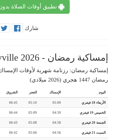
تطبيق أوقات الصلاة بدون
شارك
إمساكية رمضان - Perryville 2026
رمضان 1447 هجري (2026 ميلادي)
اليوم
الإمساك
الفجر
الشروق
الأربعاء 18 فيفري
05:00
05:10
06:45
الخميس 19 فيفري
04:59
05:09
06:44
الجمعة 20 فيفري
04:58
05:08
06:43
السبت 21 فيفري
04:56
05:06
06:42