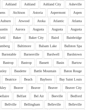
Ashland
Ashland
Ashland City
Asheville
hens
Atchison
Astoria
Aspermont
Aspen
Auburn
Atwood
Atoka
Atlantic
Atlanta
Austin
Aurora
Augusta
Augusta
Augusta
ield
Baker
Baker City
Baird
Bainbridge
amberg
Baltimore
Balsam Lake
Ballston Spa
Barnstable
Barnesville
Bardwell
Bardstown
Bastrop
Bastrop
Bassett
Basin
Bartow
axley
Baudette
Battle Mountain
Baton Rouge
Beatrice
Beach
Bayboro
Bay Saint Louis
kley
Beaver
Beaver
Beaver
Beaver City
ellaire
Belfast
Bel Air
Beeville
Bedford
Bellville
Bellingham
Belleville
Belleville