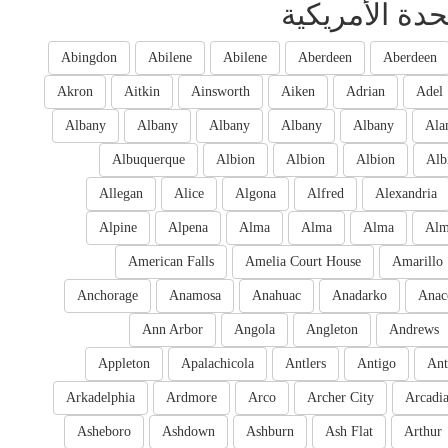
حدة الأمريكية
Abingdon
Abilene
Abilene
Aberdeen
Aberdeen
Akron
Aitkin
Ainsworth
Aiken
Adrian
Adel
Albany
Albany
Albany
Albany
Albany
Ala
Albuquerque
Albion
Albion
Albion
Alb
Allegan
Alice
Algona
Alfred
Alexandria
Alpine
Alpena
Alma
Alma
Alma
Al
American Falls
Amelia Court House
Amarillo
Anchorage
Anamosa
Anahuac
Anadarko
Anac
Ann Arbor
Angola
Angleton
Andrews
Appleton
Apalachicola
Antlers
Antigo
Ant
Arkadelphia
Ardmore
Arco
Archer City
Arcadi
Asheboro
Ashdown
Ashburn
Ash Flat
Arthur