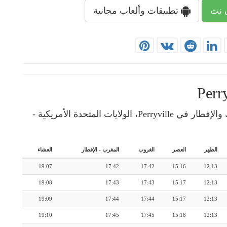
 نت
تطبيقات وألعاب مجانية
إمساكية رمضان: رزنامة شهرية لأوقات الإمساك والإفطار في Perryville، الولايات المتحدة الأمريكية -
الظهر
العصر
الغروب
المغرب
-
الإفطار
العشاء
19:07
17:42
17:42
15:16
12:13
19:08
17:43
17:43
15:17
12:13
19:09
17:44
17:44
15:17
12:13
19:10
17:45
17:45
15:18
12:13