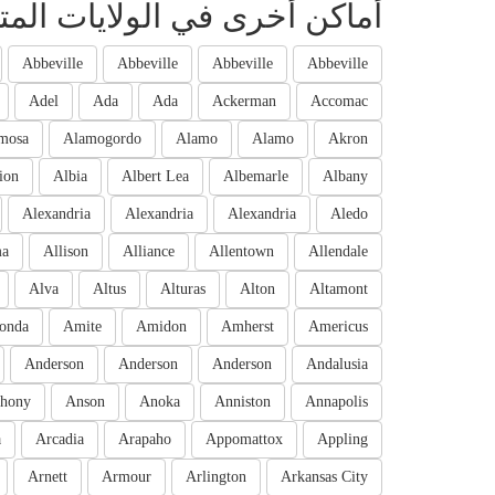
أماكن أخرى في الولايات المت
Abbeville
Abbeville
Abbeville
Abbeville
Adel
Ada
Ada
Ackerman
Accomac
mosa
Alamogordo
Alamo
Alamo
Akron
ion
Albia
Albert Lea
Albemarle
Albany
Alexandria
Alexandria
Alexandria
Aledo
ma
Allison
Alliance
Allentown
Allendale
Alva
Altus
Alturas
Alton
Altamont
onda
Amite
Amidon
Amherst
Americus
Anderson
Anderson
Anderson
Andalusia
hony
Anson
Anoka
Anniston
Annapolis
a
Arcadia
Arapaho
Appomattox
Appling
Arnett
Armour
Arlington
Arkansas City