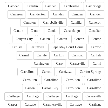
Camden
Camden
Camden
Cambridge
Cambridge
Cameron
Camdenton
Camden
Camden
Camden
Campton
Campbellsville
Camilla
Cameron
Canton
Canton
Cando
Canandaigua
Canadian
Canyon City
Canton
Canton
Canton
Canton
Carlisle
Carlinville
Cape May Court House
Canyon
Carmel
Carlyle
Carlton
Carlsbad
Carlisle
Carrington
Caro
Carnesville
Carmi
Carrollton
Carroll
Carrizozo
Carrizo Springs
Carrollton
Carrollton
Carrollton
Carrollton
Carson
Carson City
Carrollton
Carrollton
Carthage
Carthage
Carthage
Carthage
Cartersville
Casper
Cascade
Caruthersville
Carthage
Carthage