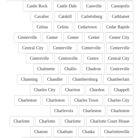
Castle Rock
Castle Dale
Cassville
Cassopolis
Cavalier
Catskill
Catlettsburg
Cathlamet
Celina
Celina
Cedartown
Cedar Rapids
Centerville
Center
Center
Center
Center City
Central City
Centerville
Centerville
Centerville
Centreville
Centreville
Centre
Central City
Chalmette
Challis
Chadron
Centreville
Channing
Chandler
Chambersburg
Chamberlain
Charles City
Chariton
Chardon
Chappell
Charleston
Charleston
Charles Town
Charles City
Charlevoix
Charleston
Charleston
Charlotte
Charlotte
Charlotte
Charlotte Court House
Chatom
Chatham
Chaska
Charlottesville