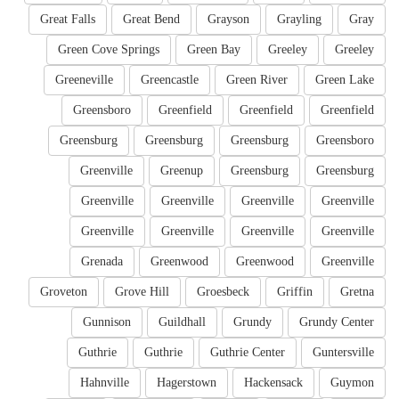
Great Falls
Great Bend
Grayson
Grayling
Gray
Green Cove Springs
Green Bay
Greeley
Greeley
Greeneville
Greencastle
Green River
Green Lake
Greensboro
Greenfield
Greenfield
Greenfield
Greensburg
Greensburg
Greensburg
Greensboro
Greenville
Greenup
Greensburg
Greensburg
Greenville
Greenville
Greenville
Greenville
Greenville
Greenville
Greenville
Greenville
Grenada
Greenwood
Greenwood
Greenville
Groveton
Grove Hill
Groesbeck
Griffin
Gretna
Gunnison
Guildhall
Grundy
Grundy Center
Guthrie
Guthrie
Guthrie Center
Guntersville
Hahnville
Hagerstown
Hackensack
Guymon