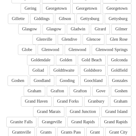
Gering
Georgetown
Georgetown
Georgetown
Gillette
Giddings
Gibson
Gettysburg
Gettysburg
Glasgow
Glasgow
Gladwin
Girard
Gilmer
Glenville
Glendive
Glencoe
Glen Rose
Globe
Glenwood
Glenwood
Glenwood Springs
Goldendale
Golden
Gold Beach
Golconda
Goliad
Goldthwaite
Goldsboro
Goldfield
Goshen
Goodland
Gooding
Goochland
Gonzales
Graham
Grafton
Grafton
Gove
Goshen
Grand Haven
Grand Forks
Granbury
Graham
Grand Marais
Grand Junction
Grand Island
Granite Falls
Grangeville
Grand Rapids
Grand Rapids
Grantsville
Grants
Grants Pass
Grant
Grant City