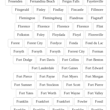
Fessenden
Fernandina Beach
Fergus Falls
Fayetteville
Fitzgerald
Finley
Findlay
Fincastle
Fillmore
Flemington
Flemingsburg
Flandreau
Flagstaff
Florence
Florence
Florence
Florence
Flint
Folkston
Foley
Floydada
Floyd
Floresville
Forest
Forest City
Fordyce
Fonda
Fond du Lac
Forsyth
Forsyth
Forsyth
Forrest City
Forman
Fort Dodge
Fort Davis
Fort Collins
Fort Benton
Fort Lauderdale
Fort Gaines
Fort Edward
Fort Pierce
Fort Payne
Fort Myers
Fort Morgan
Fort Sumner
Fort Stockton
Fort Scott
Fort Pierre
Fort Yates
Fort Worth
Fort Wayne
Fort Valley
Franklin
Frankfort
Frankfort
Fowler
Fossil
Franklin
Franklin
Franklin
Franklin
Franklin