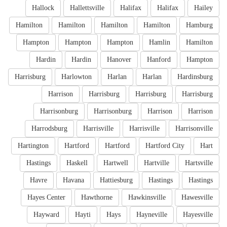
Hallock
Hallettsville
Halifax
Halifax
Hailey
Hamilton
Hamilton
Hamilton
Hamilton
Hamburg
Hampton
Hampton
Hampton
Hamlin
Hamilton
Hardin
Hardin
Hanover
Hanford
Hampton
Harrisburg
Harlowton
Harlan
Harlan
Hardinsburg
Harrison
Harrisburg
Harrisburg
Harrisburg
Harrisonburg
Harrisonburg
Harrison
Harrison
Harrodsburg
Harrisville
Harrisville
Harrisonville
Hartington
Hartford
Hartford
Hartford City
Hart
Hastings
Haskell
Hartwell
Hartville
Hartsville
Havre
Havana
Hattiesburg
Hastings
Hastings
Hayes Center
Hawthorne
Hawkinsville
Hawesville
Hayward
Hayti
Hays
Hayneville
Hayesville