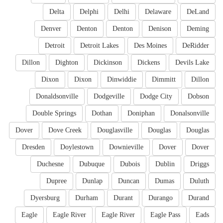
Delta
Delphi
Delhi
Delaware
DeLand
Denver
Denton
Denton
Denison
Deming
Detroit
Detroit Lakes
Des Moines
DeRidder
Dillon
Dighton
Dickinson
Dickens
Devils Lake
Dixon
Dixon
Dinwiddie
Dimmitt
Dillon
Donaldsonville
Dodgeville
Dodge City
Dobson
Double Springs
Dothan
Doniphan
Donalsonville
Dover
Dove Creek
Douglasville
Douglas
Douglas
Dresden
Doylestown
Downieville
Dover
Dover
Duchesne
Dubuque
Dubois
Dublin
Driggs
Dupree
Dunlap
Duncan
Dumas
Duluth
Dyersburg
Durham
Durant
Durango
Durand
Eagle
Eagle River
Eagle River
Eagle Pass
Eads