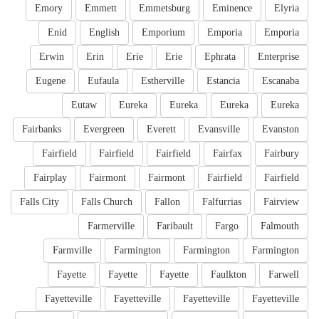
Emory
Emmett
Emmetsburg
Eminence
Elyria
Enid
English
Emporium
Emporia
Emporia
Erwin
Erin
Erie
Erie
Ephrata
Enterprise
Eugene
Eufaula
Estherville
Estancia
Escanaba
Eutaw
Eureka
Eureka
Eureka
Eureka
Fairbanks
Evergreen
Everett
Evansville
Evanston
Fairfield
Fairfield
Fairfield
Fairfax
Fairbury
Fairplay
Fairmont
Fairmont
Fairfield
Fairfield
Falls City
Falls Church
Fallon
Falfurrias
Fairview
Farmerville
Faribault
Fargo
Falmouth
Farmville
Farmington
Farmington
Farmington
Fayette
Fayette
Fayette
Faulkton
Farwell
Fayetteville
Fayetteville
Fayetteville
Fayetteville