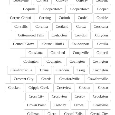
Cookeville
Conyers
Conway
Conway
Convent
Coquille
Cooperstown
Cooperstown
Cooper
Corpus Christi
Corning
Corinth
Cordell
Cordele
Corvallis
Corunna
Cortland
Cortez
Corsicana
Cottonwood Falls
Coshocton
Corydon
Corydon
Council Grove
Council Bluffs
Coudersport
Cotulla
Coushatta
Courtland
Coupeville
Council
Covington
Covington
Covington
Covington
Crawfordsville
Crane
Crandon
Craig
Covington
Crescent City
Creede
Crawfordville
Crawfordville
Crockett
Cripple Creek
Crestview
Creston
Cresco
Cross City
Crosbyton
Crosby
Crookston
Crown Point
Crowley
Crowell
Crossville
Cullman
Cuero
Crystal Falls
Crystal City