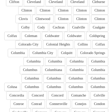
Clifton
Cleveland
Cleveland
Cleveland
Cleburne
Clinton
Clinton
Clinton
Clinton
Clinton
Clovis
Clintwood
Clinton
Clinton
Clinton
Colby
Cody
Cochran
Coalville
Coalgate
Colfax
Coleman
Coldwater
Coldwater
Coldspring
Colorado City
Colonial Heights
Collins
Colfax
Columbia
Columbia City
Colquitt
Colorado Springs
Columbia
Columbia
Columbia
Columbia
Columbus
Columbiana
Columbia
Columbia
Columbus
Columbus
Columbus
Columbus
Colusa
Columbus
Columbus
Columbus
Columbus
Concordia
Concord
Concord
Comanche
Colville
Conroe
Conrad
Connersville
Conejos
Condon