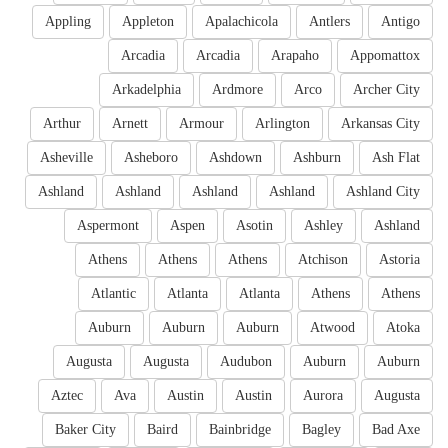
Appling
Appleton
Apalachicola
Antlers
Antigo
Arcadia
Arcadia
Arapaho
Appomattox
Arkadelphia
Ardmore
Arco
Archer City
Arthur
Arnett
Armour
Arlington
Arkansas City
Asheville
Asheboro
Ashdown
Ashburn
Ash Flat
Ashland
Ashland
Ashland
Ashland
Ashland City
Aspermont
Aspen
Asotin
Ashley
Ashland
Athens
Athens
Athens
Atchison
Astoria
Atlantic
Atlanta
Atlanta
Athens
Athens
Auburn
Auburn
Auburn
Atwood
Atoka
Augusta
Augusta
Audubon
Auburn
Auburn
Aztec
Ava
Austin
Austin
Aurora
Augusta
Baker City
Baird
Bainbridge
Bagley
Bad Axe