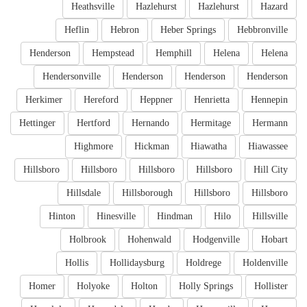
Heathsville
Hazlehurst
Hazlehurst
Hazard
Heflin
Hebron
Heber Springs
Hebbronville
Henderson
Hempstead
Hemphill
Helena
Helena
Hendersonville
Henderson
Henderson
Henderson
Herkimer
Hereford
Heppner
Henrietta
Hennepin
Hettinger
Hertford
Hernando
Hermitage
Hermann
Highmore
Hickman
Hiawatha
Hiawassee
Hillsboro
Hillsboro
Hillsboro
Hillsboro
Hill City
Hillsdale
Hillsborough
Hillsboro
Hillsboro
Hinton
Hinesville
Hindman
Hilo
Hillsville
Holbrook
Hohenwald
Hodgenville
Hobart
Hollis
Hollidaysburg
Holdrege
Holdenville
Homer
Holyoke
Holton
Holly Springs
Hollister