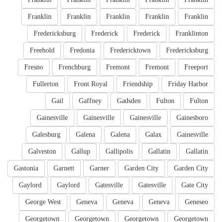
Franklin
Franklin
Franklin
Franklin
Franklin
Fredericksburg
Frederick
Frederick
Franklinton
Freehold
Fredonia
Fredericktown
Fredericksburg
Fresno
Frenchburg
Fremont
Fremont
Freeport
Fullerton
Front Royal
Friendship
Friday Harbor
Gail
Gaffney
Gadsden
Fulton
Fulton
Gainesville
Gainesville
Gainesville
Gainesboro
Galesburg
Galena
Galena
Galax
Gainesville
Galveston
Gallup
Gallipolis
Gallatin
Gallatin
Gastonia
Garnett
Garner
Garden City
Garden City
Gaylord
Gaylord
Gatesville
Gatesville
Gate City
George West
Geneva
Geneva
Geneva
Geneseo
Georgetown
Georgetown
Georgetown
Georgetown