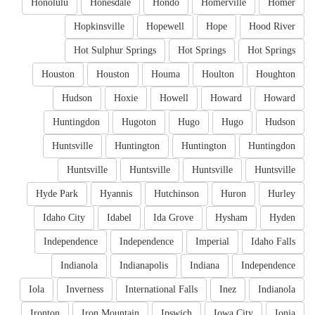
Honolulu
Honesdale
Hondo
Homerville
Homer
Hopkinsville
Hopewell
Hope
Hood River
Hot Sulphur Springs
Hot Springs
Hot Springs
Houston
Houston
Houma
Houlton
Houghton
Hudson
Hoxie
Howell
Howard
Howard
Huntingdon
Hugoton
Hugo
Hugo
Hudson
Huntsville
Huntington
Huntington
Huntingdon
Huntsville
Huntsville
Huntsville
Huntsville
Hyde Park
Hyannis
Hutchinson
Huron
Hurley
Idaho City
Idabel
Ida Grove
Hysham
Hyden
Independence
Independence
Imperial
Idaho Falls
Indianola
Indianapolis
Indiana
Independence
Iola
Inverness
International Falls
Inez
Indianola
Ironton
Iron Mountain
Ipswich
Iowa City
Ionia