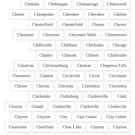
Chehalis
Cheboygan
Chattanooga
Chatsworth
Chester
Chesapeake
Cherokee
Cherokee
Chelsea
Chesterfield
Chesterfield
Chester
Chester
Cheyenne
Cheyenne
Cheyenne Wells
Chestertown
Chillicothe
Childress
Chickasha
Chicago
Chipley
Chinook
Chilton
Chillicothe
Cimarron
Christiansburg
Choteau
Chippewa Falls
Claremore
Clanton
Circleville
Circle
Cincinnati
Clarion
Clarion
Clarinda
Clarendon
Clarendon
Clarksdale
Clarksburg
Clarkesville
Clark
Claxton
Claude
Clarksville
Clarksville
Clarksville
Clayton
Clayton
Clay
Clay Center
Clay Center
Clearwater
Clearfield
Clear Lake
Clayton
Clayton