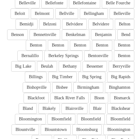
Belleville
Bellefonte
Bellefontaine
Belle Fourche
Beloit
Belmont
Bellville
Bellingham
Belleville
Bemidji
Belzoni
Belvidere
Belvidere
Belton
Benson
Bennettsville
Benkelman
Benjamin
Bend
Benton
Benton
Benton
Benton
Benton
Bernalillo
Berkeley Springs
Bentonville
Benton
Big Lake
Beulah
Bethany
Bessemer
Berryville
Billings
Big Timber
Big Spring
Big Rapids
Bishopville
Bisbee
Birmingham
Binghamton
Blackfoot
Black River Falls
Bison
Bismarck
Bland
Blakely
Blairsville
Blair
Blackshear
Bloomington
Bloomfield
Bloomfield
Bloomfield
Blountville
Blountstown
Bloomsburg
Bloomington