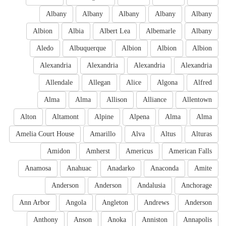
Albany
Albany
Albany
Albany
Albany
Albion
Albia
Albert Lea
Albemarle
Albany
Aledo
Albuquerque
Albion
Albion
Albion
Alexandria
Alexandria
Alexandria
Alexandria
Allendale
Allegan
Alice
Algona
Alfred
Alma
Alma
Allison
Alliance
Allentown
Alton
Altamont
Alpine
Alpena
Alma
Alma
Amelia Court House
Amarillo
Alva
Altus
Alturas
Amidon
Amherst
Americus
American Falls
Anamosa
Anahuac
Anadarko
Anaconda
Amite
Anderson
Anderson
Andalusia
Anchorage
Ann Arbor
Angola
Angleton
Andrews
Anderson
Anthony
Anson
Anoka
Anniston
Annapolis