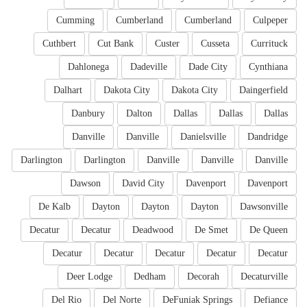
Cumming
Cumberland
Cumberland
Culpeper
Cuthbert
Cut Bank
Custer
Cusseta
Currituck
Dahlonega
Dadeville
Dade City
Cynthiana
Dalhart
Dakota City
Dakota City
Daingerfield
Danbury
Dalton
Dallas
Dallas
Dallas
Danville
Danville
Danielsville
Dandridge
Darlington
Darlington
Danville
Danville
Danville
Dawson
David City
Davenport
Davenport
De Kalb
Dayton
Dayton
Dayton
Dawsonville
Decatur
Decatur
Deadwood
De Smet
De Queen
Decatur
Decatur
Decatur
Decatur
Decatur
Deer Lodge
Dedham
Decorah
Decaturville
Del Rio
Del Norte
DeFuniak Springs
Defiance