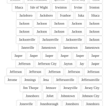
Ithaca
Isle of Wight
Irwinton
Irvine
Ironton
Jacksboro
Jacksboro
Ivanhoe
Iuka
Ithaca
Jackson
Jackson
Jackson
Jackson
Jackson
Jackson
Jackson
Jackson
Jackson
Jackson
Jacksonville
Jacksonville
Jacksonville
Jackson
Janesville
Jamestown
Jamestown
Jamestown
Jasper
Jasper
Jasper
Jasper
Jasper
Jasper
Jefferson
Jefferson City
Jayton
Jay
Jasper
Jefferson
Jefferson
Jefferson
Jefferson
Jefferson
Jerome
Jennings
Jena
Jeffersonville
Jeffersonville
Jim Thorpe
Jetmore
Jerseyville
Jersey City
Jonesboro
Joliet
Johnstown
Johnson City
Jonesville
Jonesborough
Jonesboro
Jonesboro