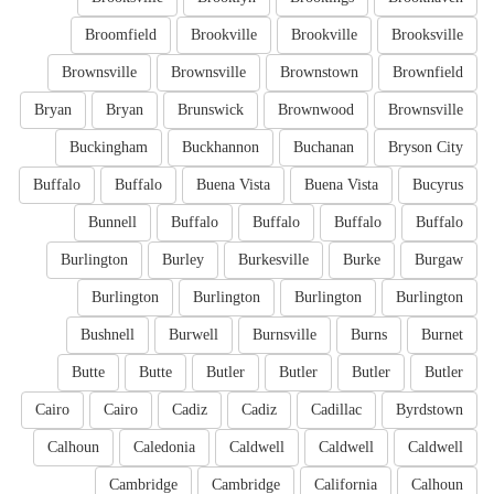
Broomfield
Brookville
Brookville
Brooksville
Brownsville
Brownsville
Brownstown
Brownfield
Bryan
Bryan
Brunswick
Brownwood
Brownsville
Buckingham
Buckhannon
Buchanan
Bryson City
Buffalo
Buffalo
Buena Vista
Buena Vista
Bucyrus
Bunnell
Buffalo
Buffalo
Buffalo
Buffalo
Burlington
Burley
Burkesville
Burke
Burgaw
Burlington
Burlington
Burlington
Burlington
Bushnell
Burwell
Burnsville
Burns
Burnet
Butte
Butte
Butler
Butler
Butler
Butler
Cairo
Cairo
Cadiz
Cadiz
Cadillac
Byrdstown
Calhoun
Caledonia
Caldwell
Caldwell
Caldwell
Cambridge
Cambridge
California
Calhoun