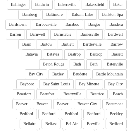
Ballinger
Baldwin
Bakersville
Bakersfield
Baker
Bamberg
Baltimore
Balsam Lake
Ballston Spa
Bardstown
Barbourville
Baraboo
Bangor
Bandera
Barron
Barnwell
Barnstable
Barnesville
Bardwell
Basin
Bartow
Bartlett
Bartlesville
Barrow
Batavia
Batavia
Bastrop
Bastrop
Bassett
Baton Rouge
Bath
Bath
Batesville
Bay City
Baxley
Baudette
Battle Mountain
Bayboro
Bay Saint Louis
Bay Minette
Bay City
Beaufort
Beaufort
Beattyville
Beatrice
Beach
Beaver
Beaver
Beaver
Beaver City
Beaumont
Bedford
Bedford
Bedford
Bedford
Beckley
Bellaire
Belfast
Bel Air
Beeville
Bedford