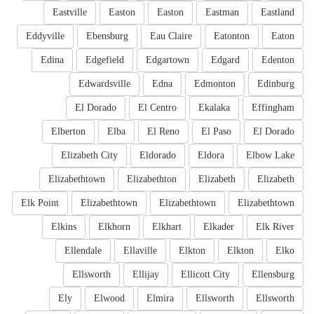
Eastville
Easton
Easton
Eastman
Eastland
Eddyville
Ebensburg
Eau Claire
Eatonton
Eaton
Edina
Edgefield
Edgartown
Edgard
Edenton
Edwardsville
Edna
Edmonton
Edinburg
El Dorado
El Centro
Ekalaka
Effingham
Elberton
Elba
El Reno
El Paso
El Dorado
Elizabeth City
Eldorado
Eldora
Elbow Lake
Elizabethtown
Elizabethton
Elizabeth
Elizabeth
Elk Point
Elizabethtown
Elizabethtown
Elizabethtown
Elkins
Elkhorn
Elkhart
Elkader
Elk River
Ellendale
Ellaville
Elkton
Elkton
Elko
Ellsworth
Ellijay
Ellicott City
Ellensburg
Ely
Elwood
Elmira
Ellsworth
Ellsworth