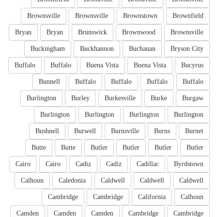
Brownsville
Brownsville
Brownstown
Brownfield
Bryan
Bryan
Brunswick
Brownwood
Brownsville
Buckingham
Buckhannon
Buchanan
Bryson City
Buffalo
Buffalo
Buena Vista
Buena Vista
Bucyrus
Bunnell
Buffalo
Buffalo
Buffalo
Buffalo
Burlington
Burley
Burkesville
Burke
Burgaw
Burlington
Burlington
Burlington
Burlington
Bushnell
Burwell
Burnsville
Burns
Burnet
Butte
Butte
Butler
Butler
Butler
Butler
Cairo
Cairo
Cadiz
Cadiz
Cadillac
Byrdstown
Calhoun
Caledonia
Caldwell
Caldwell
Caldwell
Cambridge
Cambridge
California
Calhoun
Camden
Camden
Camden
Cambridge
Cambridge