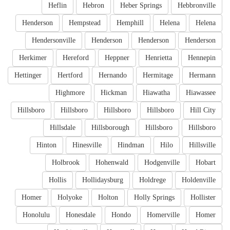
Heflin
Hebron
Heber Springs
Hebbronville
Henderson
Hempstead
Hemphill
Helena
Helena
Hendersonville
Henderson
Henderson
Henderson
Herkimer
Hereford
Heppner
Henrietta
Hennepin
Hettinger
Hertford
Hernando
Hermitage
Hermann
Highmore
Hickman
Hiawatha
Hiawassee
Hillsboro
Hillsboro
Hillsboro
Hillsboro
Hill City
Hillsdale
Hillsborough
Hillsboro
Hillsboro
Hinton
Hinesville
Hindman
Hilo
Hillsville
Holbrook
Hohenwald
Hodgenville
Hobart
Hollis
Hollidaysburg
Holdrege
Holdenville
Homer
Holyoke
Holton
Holly Springs
Hollister
Honolulu
Honesdale
Hondo
Homerville
Homer