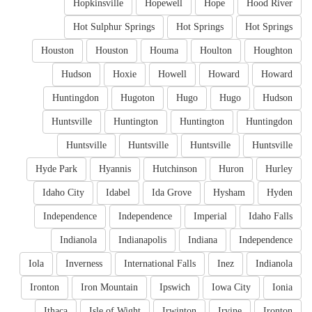
Hopkinsville
Hopewell
Hope
Hood River
Hot Sulphur Springs
Hot Springs
Hot Springs
Houston
Houston
Houma
Houlton
Houghton
Hudson
Hoxie
Howell
Howard
Howard
Huntingdon
Hugoton
Hugo
Hugo
Hudson
Huntsville
Huntington
Huntington
Huntingdon
Huntsville
Huntsville
Huntsville
Huntsville
Hyde Park
Hyannis
Hutchinson
Huron
Hurley
Idaho City
Idabel
Ida Grove
Hysham
Hyden
Independence
Independence
Imperial
Idaho Falls
Indianola
Indianapolis
Indiana
Independence
Iola
Inverness
International Falls
Inez
Indianola
Ironton
Iron Mountain
Ipswich
Iowa City
Ionia
Ithaca
Isle of Wight
Irwinton
Irvine
Ironton