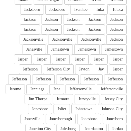
Jacksboro
Jacksboro
Ivanhoe
Iuka
Ithaca
Jackson
Jackson
Jackson
Jackson
Jackson
Jackson
Jackson
Jackson
Jackson
Jackson
Jacksonville
Jacksonville
Jacksonville
Jackson
Janesville
Jamestown
Jamestown
Jamestown
Jasper
Jasper
Jasper
Jasper
Jasper
Jasper
Jefferson
Jefferson City
Jayton
Jay
Jasper
Jefferson
Jefferson
Jefferson
Jefferson
Jefferson
Jerome
Jennings
Jena
Jeffersonville
Jeffersonville
Jim Thorpe
Jetmore
Jerseyville
Jersey City
Jonesboro
Joliet
Johnstown
Johnson City
Jonesville
Jonesborough
Jonesboro
Jonesboro
Junction City
Julesburg
Jourdanton
Jordan