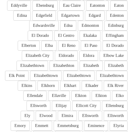
Eddyville
Ebensburg
Eau Claire
Eatonton
Eaton
Edina
Edgefield
Edgartown
Edgard
Edenton
Edwardsville
Edna
Edmonton
Edinburg
El Dorado
El Centro
Ekalaka
Effingham
Elberton
Elba
El Reno
El Paso
El Dorado
Elizabeth City
Eldorado
Eldora
Elbow Lake
Elizabethtown
Elizabethton
Elizabeth
Elizabeth
Elk Point
Elizabethtown
Elizabethtown
Elizabethtown
Elkins
Elkhorn
Elkhart
Elkader
Elk River
Ellendale
Ellaville
Elkton
Elkton
Elko
Ellsworth
Ellijay
Ellicott City
Ellensburg
Ely
Elwood
Elmira
Ellsworth
Ellsworth
Emory
Emmett
Emmetsburg
Eminence
Elyria