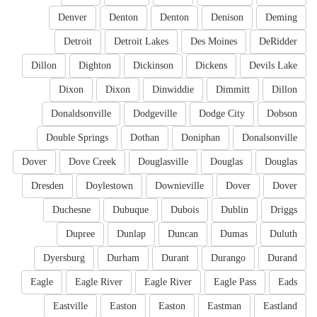
Denver
Denton
Denton
Denison
Deming
Detroit
Detroit Lakes
Des Moines
DeRidder
Dillon
Dighton
Dickinson
Dickens
Devils Lake
Dixon
Dixon
Dinwiddie
Dimmitt
Dillon
Donaldsonville
Dodgeville
Dodge City
Dobson
Double Springs
Dothan
Doniphan
Donalsonville
Dover
Dove Creek
Douglasville
Douglas
Douglas
Dresden
Doylestown
Downieville
Dover
Dover
Duchesne
Dubuque
Dubois
Dublin
Driggs
Dupree
Dunlap
Duncan
Dumas
Duluth
Dyersburg
Durham
Durant
Durango
Durand
Eagle
Eagle River
Eagle River
Eagle Pass
Eads
Eastville
Easton
Easton
Eastman
Eastland