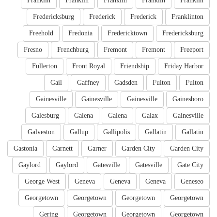
Franklin
Franklin
Franklin
Franklin
Franklin
Fredericksburg
Frederick
Frederick
Franklinton
Freehold
Fredonia
Fredericktown
Fredericksburg
Fresno
Frenchburg
Fremont
Fremont
Freeport
Fullerton
Front Royal
Friendship
Friday Harbor
Gail
Gaffney
Gadsden
Fulton
Fulton
Gainesville
Gainesville
Gainesville
Gainesboro
Galesburg
Galena
Galena
Galax
Gainesville
Galveston
Gallup
Gallipolis
Gallatin
Gallatin
Gastonia
Garnett
Garner
Garden City
Garden City
Gaylord
Gaylord
Gatesville
Gatesville
Gate City
George West
Geneva
Geneva
Geneva
Geneseo
Georgetown
Georgetown
Georgetown
Georgetown
Gering
Georgetown
Georgetown
Georgetown