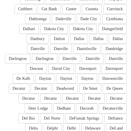
Cuthbert
Cut Bank
Custer
Cusseta
Currituck
Dahlonega
Dadeville
Dade City
Cynthiana
Dalhart
Dakota City
Dakota City
Daingerfield
Danbury
Dalton
Dallas
Dallas
Dallas
Danville
Danville
Danielsville
Dandridge
Darlington
Darlington
Danville
Danville
Danville
Dawson
David City
Davenport
Davenport
De Kalb
Dayton
Dayton
Dayton
Dawsonville
Decatur
Decatur
Deadwood
De Smet
De Queen
Decatur
Decatur
Decatur
Decatur
Decatur
Deer Lodge
Dedham
Decorah
Decaturville
Del Rio
Del Norte
DeFuniak Springs
Defiance
Delta
Delphi
Delhi
Delaware
DeLand