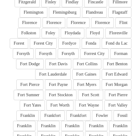
Fitzgerald
Finley
Findlay
Fincastle
Fillmore
Flemington
Flemingsburg
Flandreau
Flagstaff
Florence
Florence
Florence
Florence
Flint
Folkston
Foley
Floydada
Floyd
Floresville
Forest
Forest City
Fordyce
Fonda
Fond du Lac
Forsyth
Forsyth
Forsyth
Forrest City
Forman
Fort Dodge
Fort Davis
Fort Collins
Fort Benton
Fort Lauderdale
Fort Gaines
Fort Edward
Fort Pierce
Fort Payne
Fort Myers
Fort Morgan
Fort Sumner
Fort Stockton
Fort Scott
Fort Pierre
Fort Yates
Fort Worth
Fort Wayne
Fort Valley
Franklin
Frankfort
Frankfort
Fowler
Fossil
Franklin
Franklin
Franklin
Franklin
Franklin