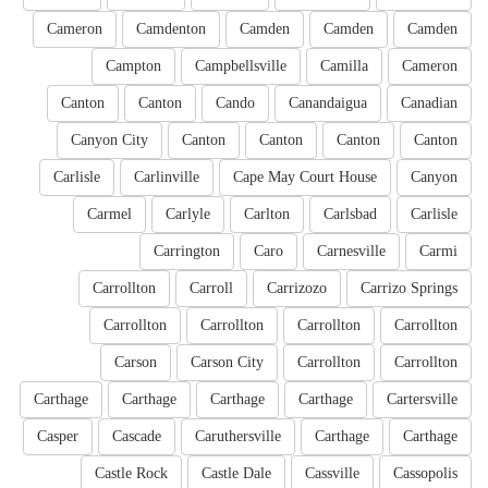
Cameron
Camdenton
Camden
Camden
Camden
Campton
Campbellsville
Camilla
Cameron
Canton
Canton
Cando
Canandaigua
Canadian
Canyon City
Canton
Canton
Canton
Canton
Carlisle
Carlinville
Cape May Court House
Canyon
Carmel
Carlyle
Carlton
Carlsbad
Carlisle
Carrington
Caro
Carnesville
Carmi
Carrollton
Carroll
Carrizozo
Carrizo Springs
Carrollton
Carrollton
Carrollton
Carrollton
Carson
Carson City
Carrollton
Carrollton
Carthage
Carthage
Carthage
Carthage
Cartersville
Casper
Cascade
Caruthersville
Carthage
Carthage
Castle Rock
Castle Dale
Cassville
Cassopolis