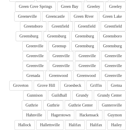
Green Cove Springs
Green Bay
Greeley
Greeley
Greeneville
Greencastle
Green River
Green Lake
Greensboro
Greenfield
Greenfield
Greenfield
Greensburg
Greensburg
Greensburg
Greensboro
Greenville
Greenup
Greensburg
Greensburg
Greenville
Greenville
Greenville
Greenville
Greenville
Greenville
Greenville
Greenville
Grenada
Greenwood
Greenwood
Greenville
Groveton
Grove Hill
Groesbeck
Griffin
Gretna
Gunnison
Guildhall
Grundy
Grundy Center
Guthrie
Guthrie
Guthrie Center
Guntersville
Hahnville
Hagerstown
Hackensack
Guymon
Hallock
Hallettsville
Halifax
Halifax
Hailey