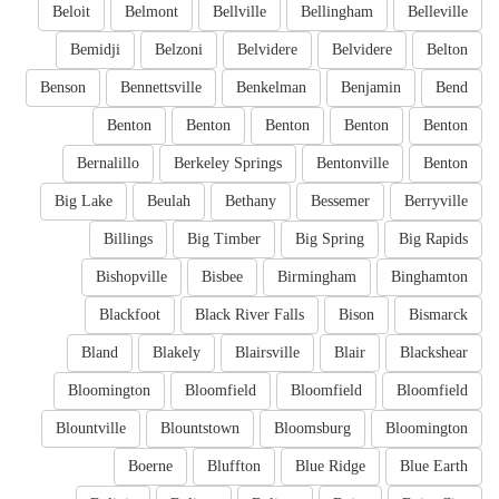
Beloit
Belmont
Bellville
Bellingham
Belleville
Bemidji
Belzoni
Belvidere
Belvidere
Belton
Benson
Bennettsville
Benkelman
Benjamin
Bend
Benton
Benton
Benton
Benton
Benton
Bernalillo
Berkeley Springs
Bentonville
Benton
Big Lake
Beulah
Bethany
Bessemer
Berryville
Billings
Big Timber
Big Spring
Big Rapids
Bishopville
Bisbee
Birmingham
Binghamton
Blackfoot
Black River Falls
Bison
Bismarck
Bland
Blakely
Blairsville
Blair
Blackshear
Bloomington
Bloomfield
Bloomfield
Bloomfield
Blountville
Blountstown
Bloomsburg
Bloomington
Boerne
Bluffton
Blue Ridge
Blue Earth