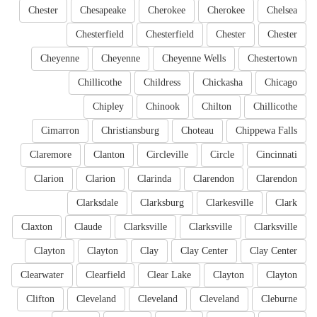
Chester
Chesapeake
Cherokee
Cherokee
Chelsea
Chesterfield
Chesterfield
Chester
Chester
Cheyenne
Cheyenne
Cheyenne Wells
Chestertown
Chillicothe
Childress
Chickasha
Chicago
Chipley
Chinook
Chilton
Chillicothe
Cimarron
Christiansburg
Choteau
Chippewa Falls
Claremore
Clanton
Circleville
Circle
Cincinnati
Clarion
Clarion
Clarinda
Clarendon
Clarendon
Clarksdale
Clarksburg
Clarkesville
Clark
Claxton
Claude
Clarksville
Clarksville
Clarksville
Clayton
Clayton
Clay
Clay Center
Clay Center
Clearwater
Clearfield
Clear Lake
Clayton
Clayton
Clifton
Cleveland
Cleveland
Cleveland
Cleburne