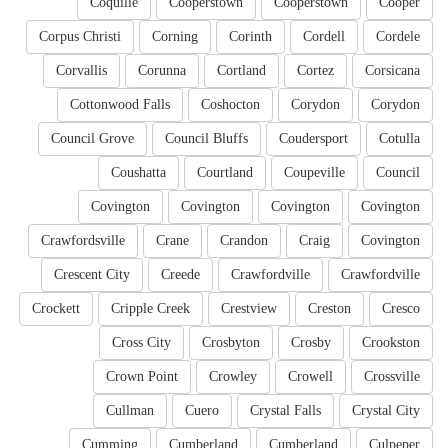
Coquille
Cooperstown
Cooperstown
Cooper
Corpus Christi
Corning
Corinth
Cordell
Cordele
Corvallis
Corunna
Cortland
Cortez
Corsicana
Cottonwood Falls
Coshocton
Corydon
Corydon
Council Grove
Council Bluffs
Coudersport
Cotulla
Coushatta
Courtland
Coupeville
Council
Covington
Covington
Covington
Covington
Crawfordsville
Crane
Crandon
Craig
Covington
Crescent City
Creede
Crawfordville
Crawfordville
Crockett
Cripple Creek
Crestview
Creston
Cresco
Cross City
Crosbyton
Crosby
Crookston
Crown Point
Crowley
Crowell
Crossville
Cullman
Cuero
Crystal Falls
Crystal City
Cumming
Cumberland
Cumberland
Culpeper