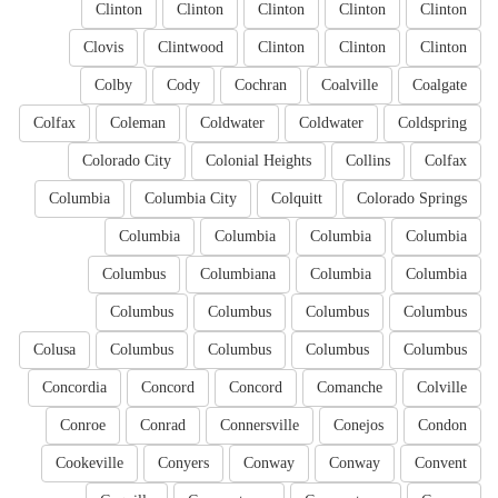
Clinton
Clinton
Clinton
Clinton
Clinton
Clovis
Clintwood
Clinton
Clinton
Clinton
Colby
Cody
Cochran
Coalville
Coalgate
Colfax
Coleman
Coldwater
Coldwater
Coldspring
Colorado City
Colonial Heights
Collins
Colfax
Columbia
Columbia City
Colquitt
Colorado Springs
Columbia
Columbia
Columbia
Columbia
Columbus
Columbiana
Columbia
Columbia
Columbus
Columbus
Columbus
Columbus
Colusa
Columbus
Columbus
Columbus
Columbus
Concordia
Concord
Concord
Comanche
Colville
Conroe
Conrad
Connersville
Conejos
Condon
Cookeville
Conyers
Conway
Conway
Convent