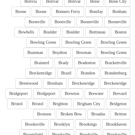
Bolivia
Bolivar
Bolivar
Boise
Boise City
Boone
Boone
Bonners Ferry
Bonifay
Bonham
Boonville
Boonville
Booneville
Booneville
Bowbells
Boulder
Boulder
Bottineau
Boston
Bowling Green
Bowling Green
Bowling Green
Bozeman
Boydton
Bowman
Bowling Green
Brainerd
Brady
Bradenton
Brackettville
Breckenridge
Brazil
Brandon
Brandenburg
Brentwood
Brenham
Breckenridge
Breckenridge
Bridgeport
Bridgeport
Brewton
Brewster
Brevard
Bristol
Bristol
Brighton
Brigham City
Bridgeton
Bronson
Broken Bow
Broadus
Britton
Brooksville
Brooklyn
Brookings
Brookhaven
Broomfield
Brookville
Brookville
Brooksville