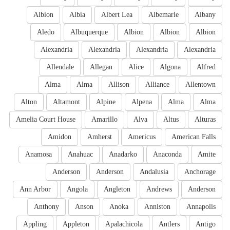
Albion
Albia
Albert Lea
Albemarle
Albany
Aledo
Albuquerque
Albion
Albion
Albion
Alexandria
Alexandria
Alexandria
Alexandria
Allendale
Allegan
Alice
Algona
Alfred
Alma
Alma
Allison
Alliance
Allentown
Alton
Altamont
Alpine
Alpena
Alma
Alma
Amelia Court House
Amarillo
Alva
Altus
Alturas
Amidon
Amherst
Americus
American Falls
Anamosa
Anahuac
Anadarko
Anaconda
Amite
Anderson
Anderson
Andalusia
Anchorage
Ann Arbor
Angola
Angleton
Andrews
Anderson
Anthony
Anson
Anoka
Anniston
Annapolis
Appling
Appleton
Apalachicola
Antlers
Antigo