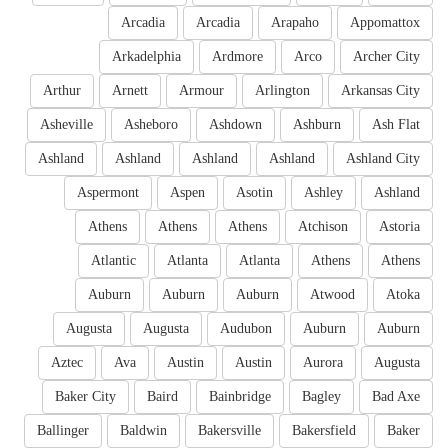
Arcadia
Arcadia
Arapaho
Appomattox
Arkadelphia
Ardmore
Arco
Archer City
Arthur
Arnett
Armour
Arlington
Arkansas City
Asheville
Asheboro
Ashdown
Ashburn
Ash Flat
Ashland
Ashland
Ashland
Ashland
Ashland City
Aspermont
Aspen
Asotin
Ashley
Ashland
Athens
Athens
Athens
Atchison
Astoria
Atlantic
Atlanta
Atlanta
Athens
Athens
Auburn
Auburn
Auburn
Atwood
Atoka
Augusta
Augusta
Audubon
Auburn
Auburn
Aztec
Ava
Austin
Austin
Aurora
Augusta
Baker City
Baird
Bainbridge
Bagley
Bad Axe
Ballinger
Baldwin
Bakersville
Bakersfield
Baker