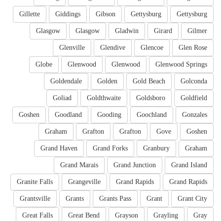
Gillette
Giddings
Gibson
Gettysburg
Gettysburg
Glasgow
Glasgow
Gladwin
Girard
Gilmer
Glenville
Glendive
Glencoe
Glen Rose
Globe
Glenwood
Glenwood
Glenwood Springs
Goldendale
Golden
Gold Beach
Golconda
Goliad
Goldthwaite
Goldsboro
Goldfield
Goshen
Goodland
Gooding
Goochland
Gonzales
Graham
Grafton
Grafton
Gove
Goshen
Grand Haven
Grand Forks
Granbury
Graham
Grand Marais
Grand Junction
Grand Island
Granite Falls
Grangeville
Grand Rapids
Grand Rapids
Grantsville
Grants
Grants Pass
Grant
Grant City
Great Falls
Great Bend
Grayson
Grayling
Gray