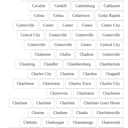
Cavalier
Catskill
Catlettsburg
Cathlamet
Celina
Celina
Cedartown
Cedar Rapids
Centerville
Center
Center
Center
Center City
Central City
Centerville
Centerville
Centerville
Centreville
Centreville
Centre
Central City
Chalmette
Challis
Chadron
Centreville
Channing
Chandler
Chambersburg
Chamberlain
Charles City
Chariton
Chardon
Chappell
Charleston
Charleston
Charles Town
Charles City
Charlevoix
Charleston
Charleston
Charlotte
Charlotte
Charlotte
Charlotte Court House
Chatom
Chatham
Chaska
Charlottesville
Chehalis
Cheboygan
Chattanooga
Chatsworth