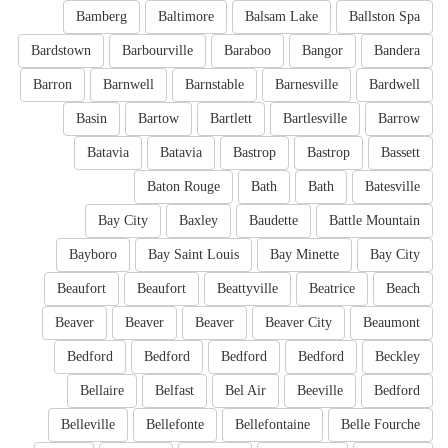
Bamberg
Baltimore
Balsam Lake
Ballston Spa
Bardstown
Barbourville
Baraboo
Bangor
Bandera
Barron
Barnwell
Barnstable
Barnesville
Bardwell
Basin
Bartow
Bartlett
Bartlesville
Barrow
Batavia
Batavia
Bastrop
Bastrop
Bassett
Baton Rouge
Bath
Bath
Batesville
Bay City
Baxley
Baudette
Battle Mountain
Bayboro
Bay Saint Louis
Bay Minette
Bay City
Beaufort
Beaufort
Beattyville
Beatrice
Beach
Beaver
Beaver
Beaver
Beaver City
Beaumont
Bedford
Bedford
Bedford
Bedford
Beckley
Bellaire
Belfast
Bel Air
Beeville
Bedford
Belleville
Bellefonte
Bellefontaine
Belle Fourche