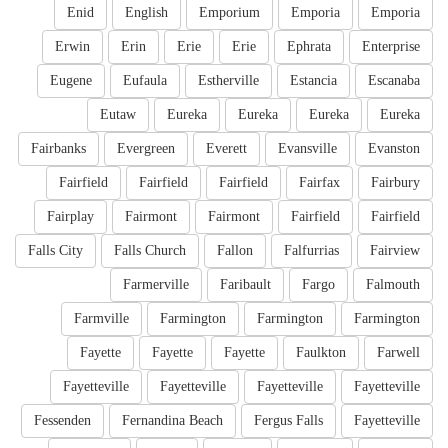
Enid
English
Emporium
Emporia
Emporia
Erwin
Erin
Erie
Erie
Ephrata
Enterprise
Eugene
Eufaula
Estherville
Estancia
Escanaba
Eutaw
Eureka
Eureka
Eureka
Eureka
Fairbanks
Evergreen
Everett
Evansville
Evanston
Fairfield
Fairfield
Fairfield
Fairfax
Fairbury
Fairplay
Fairmont
Fairmont
Fairfield
Fairfield
Falls City
Falls Church
Fallon
Falfurrias
Fairview
Farmerville
Faribault
Fargo
Falmouth
Farmville
Farmington
Farmington
Farmington
Fayette
Fayette
Fayette
Faulkton
Farwell
Fayetteville
Fayetteville
Fayetteville
Fayetteville
Fessenden
Fernandina Beach
Fergus Falls
Fayetteville