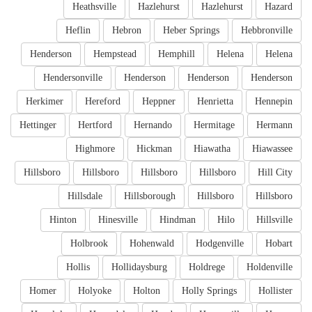
Heathsville
Hazlehurst
Hazlehurst
Hazard
Heflin
Hebron
Heber Springs
Hebbronville
Henderson
Hempstead
Hemphill
Helena
Helena
Hendersonville
Henderson
Henderson
Henderson
Herkimer
Hereford
Heppner
Henrietta
Hennepin
Hettinger
Hertford
Hernando
Hermitage
Hermann
Highmore
Hickman
Hiawatha
Hiawassee
Hillsboro
Hillsboro
Hillsboro
Hillsboro
Hill City
Hillsdale
Hillsborough
Hillsboro
Hillsboro
Hinton
Hinesville
Hindman
Hilo
Hillsville
Holbrook
Hohenwald
Hodgenville
Hobart
Hollis
Hollidaysburg
Holdrege
Holdenville
Homer
Holyoke
Holton
Holly Springs
Hollister