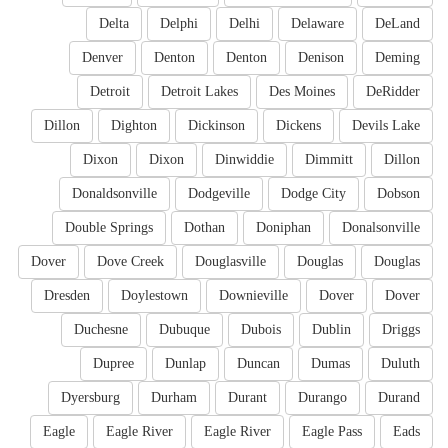
Delta
Delphi
Delhi
Delaware
DeLand
Denver
Denton
Denton
Denison
Deming
Detroit
Detroit Lakes
Des Moines
DeRidder
Dillon
Dighton
Dickinson
Dickens
Devils Lake
Dixon
Dixon
Dinwiddie
Dimmitt
Dillon
Donaldsonville
Dodgeville
Dodge City
Dobson
Double Springs
Dothan
Doniphan
Donalsonville
Dover
Dove Creek
Douglasville
Douglas
Douglas
Dresden
Doylestown
Downieville
Dover
Dover
Duchesne
Dubuque
Dubois
Dublin
Driggs
Dupree
Dunlap
Duncan
Dumas
Duluth
Dyersburg
Durham
Durant
Durango
Durand
Eagle
Eagle River
Eagle River
Eagle Pass
Eads