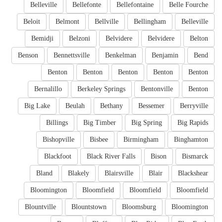
Belleville
Bellefonte
Bellefontaine
Belle Fourche
Beloit
Belmont
Bellville
Bellingham
Belleville
Bemidji
Belzoni
Belvidere
Belvidere
Belton
Benson
Bennettsville
Benkelman
Benjamin
Bend
Benton
Benton
Benton
Benton
Benton
Bernalillo
Berkeley Springs
Bentonville
Benton
Big Lake
Beulah
Bethany
Bessemer
Berryville
Billings
Big Timber
Big Spring
Big Rapids
Bishopville
Bisbee
Birmingham
Binghamton
Blackfoot
Black River Falls
Bison
Bismarck
Bland
Blakely
Blairsville
Blair
Blackshear
Bloomington
Bloomfield
Bloomfield
Bloomfield
Blountville
Blountstown
Bloomsburg
Bloomington