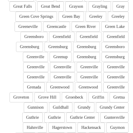
Great Falls
Great Bend
Grayson
Grayling
Gray
Green Cove Springs
Green Bay
Greeley
Greeley
Greeneville
Greencastle
Green River
Green Lake
Greensboro
Greenfield
Greenfield
Greenfield
Greensburg
Greensburg
Greensburg
Greensboro
Greenville
Greenup
Greensburg
Greensburg
Greenville
Greenville
Greenville
Greenville
Greenville
Greenville
Greenville
Greenville
Grenada
Greenwood
Greenwood
Greenville
Groveton
Grove Hill
Groesbeck
Griffin
Gretna
Gunnison
Guildhall
Grundy
Grundy Center
Guthrie
Guthrie
Guthrie Center
Guntersville
Hahnville
Hagerstown
Hackensack
Guymon