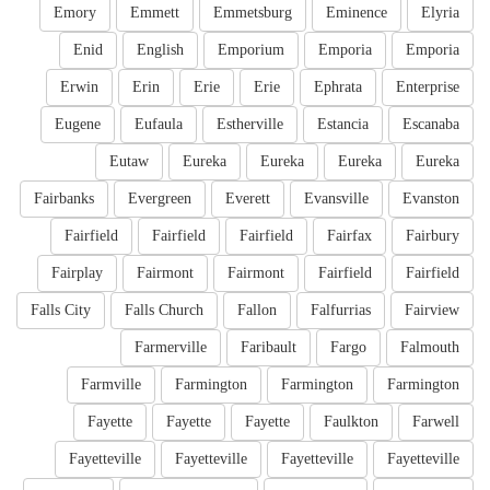
Emory
Emmett
Emmetsburg
Eminence
Elyria
Enid
English
Emporium
Emporia
Emporia
Erwin
Erin
Erie
Erie
Ephrata
Enterprise
Eugene
Eufaula
Estherville
Estancia
Escanaba
Eutaw
Eureka
Eureka
Eureka
Eureka
Fairbanks
Evergreen
Everett
Evansville
Evanston
Fairfield
Fairfield
Fairfield
Fairfax
Fairbury
Fairplay
Fairmont
Fairmont
Fairfield
Fairfield
Falls City
Falls Church
Fallon
Falfurrias
Fairview
Farmerville
Faribault
Fargo
Falmouth
Farmville
Farmington
Farmington
Farmington
Fayette
Fayette
Fayette
Faulkton
Farwell
Fayetteville
Fayetteville
Fayetteville
Fayetteville