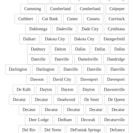
Cumming
Cumberland
Cumberland
Culpeper
Cuthbert
Cut Bank
Custer
Cusseta
Currituck
Dahlonega
Dadeville
Dade City
Cynthiana
Dalhart
Dakota City
Dakota City
Daingerfield
Danbury
Dalton
Dallas
Dallas
Dallas
Danville
Danville
Danielsville
Dandridge
Darlington
Darlington
Danville
Danville
Danville
Dawson
David City
Davenport
Davenport
De Kalb
Dayton
Dayton
Dayton
Dawsonville
Decatur
Decatur
Deadwood
De Smet
De Queen
Decatur
Decatur
Decatur
Decatur
Decatur
Deer Lodge
Dedham
Decorah
Decaturville
Del Rio
Del Norte
DeFuniak Springs
Defiance