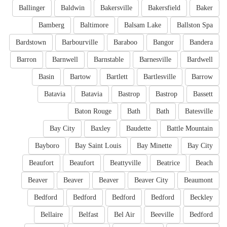
Ballinger
Baldwin
Bakersville
Bakersfield
Baker
Bamberg
Baltimore
Balsam Lake
Ballston Spa
Bardstown
Barbourville
Baraboo
Bangor
Bandera
Barron
Barnwell
Barnstable
Barnesville
Bardwell
Basin
Bartow
Bartlett
Bartlesville
Barrow
Batavia
Batavia
Bastrop
Bastrop
Bassett
Baton Rouge
Bath
Bath
Batesville
Bay City
Baxley
Baudette
Battle Mountain
Bayboro
Bay Saint Louis
Bay Minette
Bay City
Beaufort
Beaufort
Beattyville
Beatrice
Beach
Beaver
Beaver
Beaver
Beaver City
Beaumont
Bedford
Bedford
Bedford
Bedford
Beckley
Bellaire
Belfast
Bel Air
Beeville
Bedford