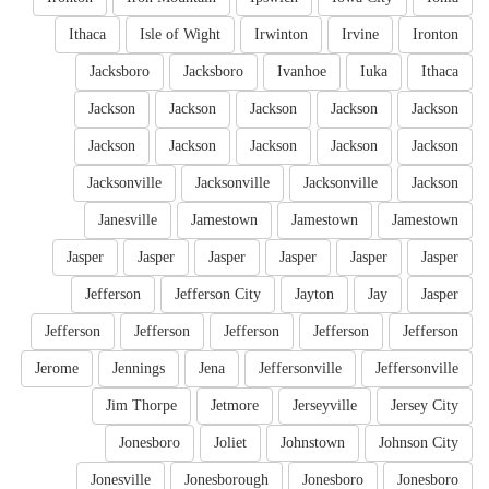
Ithaca
Isle of Wight
Irwinton
Irvine
Ironton
Jacksboro
Jacksboro
Ivanhoe
Iuka
Ithaca
Jackson
Jackson
Jackson
Jackson
Jackson
Jackson
Jackson
Jackson
Jackson
Jackson
Jacksonville
Jacksonville
Jacksonville
Jackson
Janesville
Jamestown
Jamestown
Jamestown
Jasper
Jasper
Jasper
Jasper
Jasper
Jasper
Jefferson
Jefferson City
Jayton
Jay
Jasper
Jefferson
Jefferson
Jefferson
Jefferson
Jefferson
Jerome
Jennings
Jena
Jeffersonville
Jeffersonville
Jim Thorpe
Jetmore
Jerseyville
Jersey City
Jonesboro
Joliet
Johnstown
Johnson City
Jonesville
Jonesborough
Jonesboro
Jonesboro