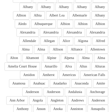
Albany
Albany
Albany
Albany
Albany
Albion
Albia
Albert Lea
Albemarle
Albany
Aledo
Albuquerque
Albion
Albion
Albion
Alexandria
Alexandria
Alexandria
Alexandria
Allendale
Allegan
Alice
Algona
Alfred
Alma
Alma
Allison
Alliance
Allentown
Alton
Altamont
Alpine
Alpena
Alma
Alma
Amelia Court House
Amarillo
Alva
Altus
Alturas
Amidon
Amherst
Americus
American Falls
Anamosa
Anahuac
Anadarko
Anaconda
Amite
Anderson
Anderson
Andalusia
Anchorage
Ann Arbor
Angola
Angleton
Andrews
Anderson
Anthony
Anson
Anoka
Anniston
Annapolis