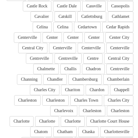
Castle Rock
Castle Dale
Cassville
Cassopolis
Cavalier
Catskill
Catlettsburg
Cathlamet
Celina
Celina
Cedartown
Cedar Rapids
Centerville
Center
Center
Center
Center City
Central City
Centerville
Centerville
Centerville
Centreville
Centreville
Centre
Central City
Chalmette
Challis
Chadron
Centreville
Channing
Chandler
Chambersburg
Chamberlain
Charles City
Chariton
Chardon
Chappell
Charleston
Charleston
Charles Town
Charles City
Charlevoix
Charleston
Charleston
Charlotte
Charlotte
Charlotte
Charlotte Court House
Chatom
Chatham
Chaska
Charlottesville