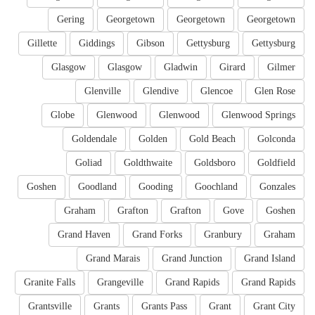
Gering
Georgetown
Georgetown
Georgetown
Gillette
Giddings
Gibson
Gettysburg
Gettysburg
Glasgow
Glasgow
Gladwin
Girard
Gilmer
Glenville
Glendive
Glencoe
Glen Rose
Globe
Glenwood
Glenwood
Glenwood Springs
Goldendale
Golden
Gold Beach
Golconda
Goliad
Goldthwaite
Goldsboro
Goldfield
Goshen
Goodland
Gooding
Goochland
Gonzales
Graham
Grafton
Grafton
Gove
Goshen
Grand Haven
Grand Forks
Granbury
Graham
Grand Marais
Grand Junction
Grand Island
Granite Falls
Grangeville
Grand Rapids
Grand Rapids
Grantsville
Grants
Grants Pass
Grant
Grant City