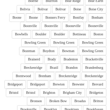
Boerne
Bluffton
Blue Ridge
Blue Earth
Bolivia
Bolivar
Bolivar
Boise
Boise City
Boone
Boone
Bonners Ferry
Bonifay
Bonham
Boonville
Boonville
Booneville
Booneville
Bowbells
Boulder
Boulder
Bottineau
Boston
Bowling Green
Bowling Green
Bowling Green
Bozeman
Boydton
Bowman
Bowling Green
Brainerd
Brady
Bradenton
Brackettville
Breckenridge
Brazil
Brandon
Brandenburg
Brentwood
Brenham
Breckenridge
Breckenridge
Bridgeport
Bridgeport
Brewton
Brewster
Brevard
Bristol
Bristol
Brighton
Brigham City
Bridgeton
Bronson
Broken Bow
Broadus
Britton
Brooksville
Brooklyn
Brookings
Brookhaven