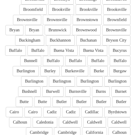
Broomfield
Brookville
Brookville
Brooksville
Brownsville
Brownsville
Brownstown
Brownfield
Bryan
Bryan
Brunswick
Brownwood
Brownsville
Buckingham
Buckhannon
Buchanan
Bryson City
Buffalo
Buffalo
Buena Vista
Buena Vista
Bucyrus
Bunnell
Buffalo
Buffalo
Buffalo
Buffalo
Burlington
Burley
Burkesville
Burke
Burgaw
Burlington
Burlington
Burlington
Burlington
Bushnell
Burwell
Burnsville
Burns
Burnet
Butte
Butte
Butler
Butler
Butler
Butler
Cairo
Cairo
Cadiz
Cadiz
Cadillac
Byrdstown
Calhoun
Caledonia
Caldwell
Caldwell
Caldwell
Cambridge
Cambridge
California
Calhoun