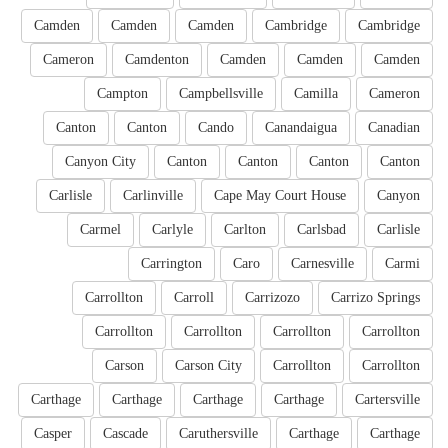
Camden
Camden
Camden
Cambridge
Cambridge
Cameron
Camdenton
Camden
Camden
Camden
Campton
Campbellsville
Camilla
Cameron
Canton
Canton
Cando
Canandaigua
Canadian
Canyon City
Canton
Canton
Canton
Canton
Carlisle
Carlinville
Cape May Court House
Canyon
Carmel
Carlyle
Carlton
Carlsbad
Carlisle
Carrington
Caro
Carnesville
Carmi
Carrollton
Carroll
Carrizozo
Carrizo Springs
Carrollton
Carrollton
Carrollton
Carrollton
Carson
Carson City
Carrollton
Carrollton
Carthage
Carthage
Carthage
Carthage
Cartersville
Casper
Cascade
Caruthersville
Carthage
Carthage