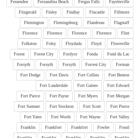
Fessenden
Fernandina Beach
Fergus Falls
Fayetteville
Fitzgerald
Finley
Findlay
Fincastle
Fillmore
Flemington
Flemingsburg
Flandreau
Flagstaff
Florence
Florence
Florence
Florence
Flint
Folkston
Foley
Floydada
Floyd
Floresville
Forest
Forest City
Fordyce
Fonda
Fond du Lac
Forsyth
Forsyth
Forsyth
Forrest City
Forman
Fort Dodge
Fort Davis
Fort Collins
Fort Benton
Fort Lauderdale
Fort Gaines
Fort Edward
Fort Pierce
Fort Payne
Fort Myers
Fort Morgan
Fort Sumner
Fort Stockton
Fort Scott
Fort Pierre
Fort Yates
Fort Worth
Fort Wayne
Fort Valley
Franklin
Frankfort
Frankfort
Fowler
Fossil
Franklin
Franklin
Franklin
Franklin
Franklin