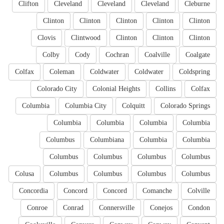
Clifton
Cleveland
Cleveland
Cleveland
Cleburne
Clinton
Clinton
Clinton
Clinton
Clinton
Clovis
Clintwood
Clinton
Clinton
Clinton
Colby
Cody
Cochran
Coalville
Coalgate
Colfax
Coleman
Coldwater
Coldwater
Coldspring
Colorado City
Colonial Heights
Collins
Colfax
Columbia
Columbia City
Colquitt
Colorado Springs
Columbia
Columbia
Columbia
Columbia
Columbus
Columbiana
Columbia
Columbia
Columbus
Columbus
Columbus
Columbus
Colusa
Columbus
Columbus
Columbus
Columbus
Concordia
Concord
Concord
Comanche
Colville
Conroe
Conrad
Connersville
Conejos
Condon