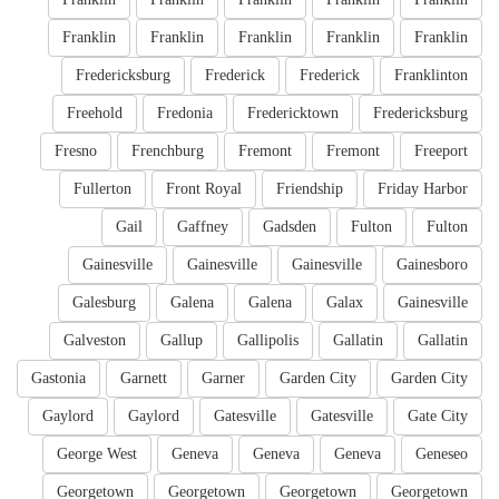
Franklin
Franklin
Franklin
Franklin
Franklin
Fredericksburg
Frederick
Frederick
Franklinton
Freehold
Fredonia
Fredericktown
Fredericksburg
Fresno
Frenchburg
Fremont
Fremont
Freeport
Fullerton
Front Royal
Friendship
Friday Harbor
Gail
Gaffney
Gadsden
Fulton
Fulton
Gainesville
Gainesville
Gainesville
Gainesboro
Galesburg
Galena
Galena
Galax
Gainesville
Galveston
Gallup
Gallipolis
Gallatin
Gallatin
Gastonia
Garnett
Garner
Garden City
Garden City
Gaylord
Gaylord
Gatesville
Gatesville
Gate City
George West
Geneva
Geneva
Geneva
Geneseo
Georgetown
Georgetown
Georgetown
Georgetown