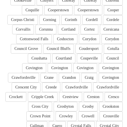
Cookeville
Conyers
Conway
Conway
Convent
Coquille
Cooperstown
Cooperstown
Cooper
Corpus Christi
Corning
Corinth
Cordell
Cordele
Corvallis
Corunna
Cortland
Cortez
Corsicana
Cottonwood Falls
Coshocton
Corydon
Corydon
Council Grove
Council Bluffs
Coudersport
Cotulla
Coushatta
Courtland
Coupeville
Council
Covington
Covington
Covington
Covington
Crawfordsville
Crane
Crandon
Craig
Covington
Crescent City
Creede
Crawfordville
Crawfordville
Crockett
Cripple Creek
Crestview
Creston
Cresco
Cross City
Crosbyton
Crosby
Crookston
Crown Point
Crowley
Crowell
Crossville
Cullman
Cuero
Crystal Falls
Crystal City