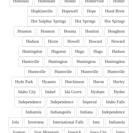
Honolulu
Honesdale
Hondo
Homerville
Homer
Hopkinsville
Hopewell
Hope
Hood River
Hot Sulphur Springs
Hot Springs
Hot Springs
Houston
Houston
Houma
Houlton
Houghton
Hudson
Hoxie
Howell
Howard
Howard
Huntingdon
Hugoton
Hugo
Hugo
Hudson
Huntsville
Huntington
Huntington
Huntingdon
Huntsville
Huntsville
Huntsville
Huntsville
Hyde Park
Hyannis
Hutchinson
Huron
Hurley
Idaho City
Idabel
Ida Grove
Hysham
Hyden
Independence
Independence
Imperial
Idaho Falls
Indianola
Indianapolis
Indiana
Independence
Iola
Inverness
International Falls
Inez
Indianola
Ironton
Iron Mountain
Ipswich
Iowa City
Ionia