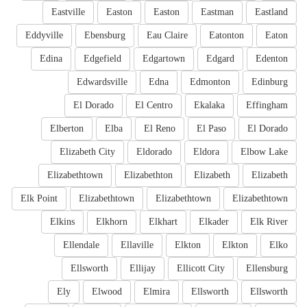
Eastville
Easton
Easton
Eastman
Eastland
Eddyville
Ebensburg
Eau Claire
Eatonton
Eaton
Edina
Edgefield
Edgartown
Edgard
Edenton
Edwardsville
Edna
Edmonton
Edinburg
El Dorado
El Centro
Ekalaka
Effingham
Elberton
Elba
El Reno
El Paso
El Dorado
Elizabeth City
Eldorado
Eldora
Elbow Lake
Elizabethtown
Elizabethton
Elizabeth
Elizabeth
Elk Point
Elizabethtown
Elizabethtown
Elizabethtown
Elkins
Elkhorn
Elkhart
Elkader
Elk River
Ellendale
Ellaville
Elkton
Elkton
Elko
Ellsworth
Ellijay
Ellicott City
Ellensburg
Ely
Elwood
Elmira
Ellsworth
Ellsworth