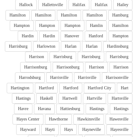
Hallock
Hallettsville
Halifax
Halifax
Hailey
Hamilton
Hamilton
Hamilton
Hamilton
Hamburg
Hampton
Hampton
Hampton
Hamlin
Hamilton
Hardin
Hardin
Hanover
Hanford
Hampton
Harrisburg
Harlowton
Harlan
Harlan
Hardinsburg
Harrison
Harrisburg
Harrisburg
Harrisburg
Harrisonburg
Harrisonburg
Harrison
Harrison
Harrodsburg
Harrisville
Harrisville
Harrisonville
Hartington
Hartford
Hartford
Hartford City
Hart
Hastings
Haskell
Hartwell
Hartville
Hartsville
Havre
Havana
Hattiesburg
Hastings
Hastings
Hayes Center
Hawthorne
Hawkinsville
Hawesville
Hayward
Hayti
Hays
Hayneville
Hayesville