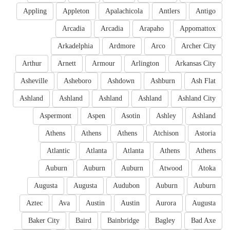
Appling
Appleton
Apalachicola
Antlers
Antigo
Arcadia
Arcadia
Arapaho
Appomattox
Arkadelphia
Ardmore
Arco
Archer City
Arthur
Arnett
Armour
Arlington
Arkansas City
Asheville
Asheboro
Ashdown
Ashburn
Ash Flat
Ashland
Ashland
Ashland
Ashland
Ashland City
Aspermont
Aspen
Asotin
Ashley
Ashland
Athens
Athens
Athens
Atchison
Astoria
Atlantic
Atlanta
Atlanta
Athens
Athens
Auburn
Auburn
Auburn
Atwood
Atoka
Augusta
Augusta
Audubon
Auburn
Auburn
Aztec
Ava
Austin
Austin
Aurora
Augusta
Baker City
Baird
Bainbridge
Bagley
Bad Axe