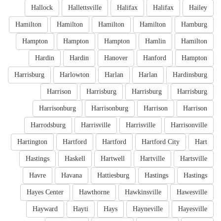
Hallock
Hallettsville
Halifax
Halifax
Hailey
Hamilton
Hamilton
Hamilton
Hamilton
Hamburg
Hampton
Hampton
Hampton
Hamlin
Hamilton
Hardin
Hardin
Hanover
Hanford
Hampton
Harrisburg
Harlowton
Harlan
Harlan
Hardinsburg
Harrison
Harrisburg
Harrisburg
Harrisburg
Harrisonburg
Harrisonburg
Harrison
Harrison
Harrodsburg
Harrisville
Harrisville
Harrisonville
Hartington
Hartford
Hartford
Hartford City
Hart
Hastings
Haskell
Hartwell
Hartville
Hartsville
Havre
Havana
Hattiesburg
Hastings
Hastings
Hayes Center
Hawthorne
Hawkinsville
Hawesville
Hayward
Hayti
Hays
Hayneville
Hayesville