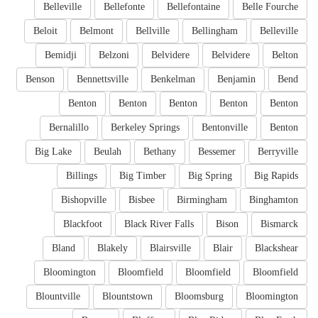
Belleville
Bellefonte
Bellefontaine
Belle Fourche
Beloit
Belmont
Bellville
Bellingham
Belleville
Bemidji
Belzoni
Belvidere
Belvidere
Belton
Benson
Bennettsville
Benkelman
Benjamin
Bend
Benton
Benton
Benton
Benton
Benton
Bernalillo
Berkeley Springs
Bentonville
Benton
Big Lake
Beulah
Bethany
Bessemer
Berryville
Billings
Big Timber
Big Spring
Big Rapids
Bishopville
Bisbee
Birmingham
Binghamton
Blackfoot
Black River Falls
Bison
Bismarck
Bland
Blakely
Blairsville
Blair
Blackshear
Bloomington
Bloomfield
Bloomfield
Bloomfield
Blountville
Blountstown
Bloomsburg
Bloomington