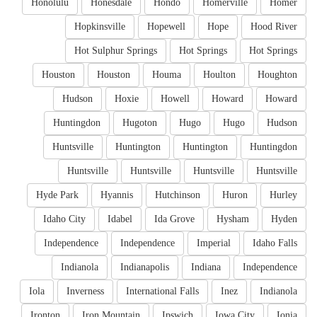
Honolulu
Honesdale
Hondo
Homerville
Homer
Hopkinsville
Hopewell
Hope
Hood River
Hot Sulphur Springs
Hot Springs
Hot Springs
Houston
Houston
Houma
Houlton
Houghton
Hudson
Hoxie
Howell
Howard
Howard
Huntingdon
Hugoton
Hugo
Hugo
Hudson
Huntsville
Huntington
Huntington
Huntingdon
Huntsville
Huntsville
Huntsville
Huntsville
Hyde Park
Hyannis
Hutchinson
Huron
Hurley
Idaho City
Idabel
Ida Grove
Hysham
Hyden
Independence
Independence
Imperial
Idaho Falls
Indianola
Indianapolis
Indiana
Independence
Iola
Inverness
International Falls
Inez
Indianola
Ironton
Iron Mountain
Ipswich
Iowa City
Ionia