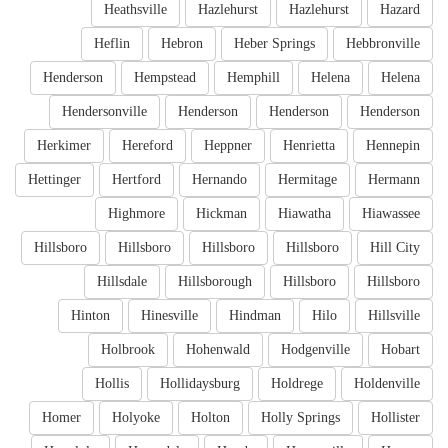
Heathsville
Hazlehurst
Hazlehurst
Hazard
Heflin
Hebron
Heber Springs
Hebbronville
Henderson
Hempstead
Hemphill
Helena
Helena
Hendersonville
Henderson
Henderson
Henderson
Herkimer
Hereford
Heppner
Henrietta
Hennepin
Hettinger
Hertford
Hernando
Hermitage
Hermann
Highmore
Hickman
Hiawatha
Hiawassee
Hillsboro
Hillsboro
Hillsboro
Hillsboro
Hill City
Hillsdale
Hillsborough
Hillsboro
Hillsboro
Hinton
Hinesville
Hindman
Hilo
Hillsville
Holbrook
Hohenwald
Hodgenville
Hobart
Hollis
Hollidaysburg
Holdrege
Holdenville
Homer
Holyoke
Holton
Holly Springs
Hollister