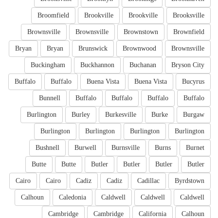
Broomfield
Brookville
Brookville
Brooksville
Brownsville
Brownsville
Brownstown
Brownfield
Bryan
Bryan
Brunswick
Brownwood
Brownsville
Buckingham
Buckhannon
Buchanan
Bryson City
Buffalo
Buffalo
Buena Vista
Buena Vista
Bucyrus
Bunnell
Buffalo
Buffalo
Buffalo
Buffalo
Burlington
Burley
Burkesville
Burke
Burgaw
Burlington
Burlington
Burlington
Burlington
Bushnell
Burwell
Burnsville
Burns
Burnet
Butte
Butte
Butler
Butler
Butler
Butler
Cairo
Cairo
Cadiz
Cadiz
Cadillac
Byrdstown
Calhoun
Caledonia
Caldwell
Caldwell
Caldwell
Cambridge
Cambridge
California
Calhoun