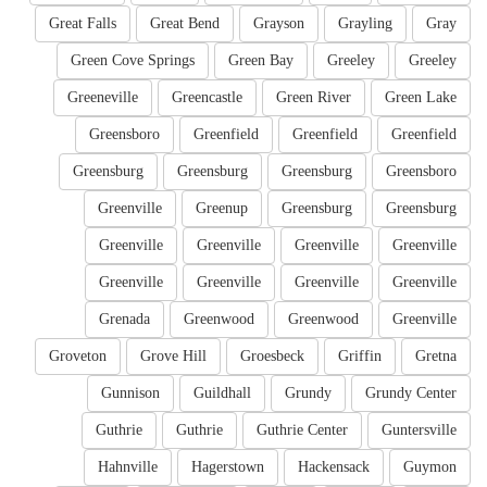
Great Falls
Great Bend
Grayson
Grayling
Gray
Green Cove Springs
Green Bay
Greeley
Greeley
Greeneville
Greencastle
Green River
Green Lake
Greensboro
Greenfield
Greenfield
Greenfield
Greensburg
Greensburg
Greensburg
Greensboro
Greenville
Greenup
Greensburg
Greensburg
Greenville
Greenville
Greenville
Greenville
Greenville
Greenville
Greenville
Greenville
Grenada
Greenwood
Greenwood
Greenville
Groveton
Grove Hill
Groesbeck
Griffin
Gretna
Gunnison
Guildhall
Grundy
Grundy Center
Guthrie
Guthrie
Guthrie Center
Guntersville
Hahnville
Hagerstown
Hackensack
Guymon