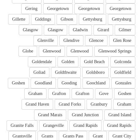
Gering
Georgetown
Georgetown
Georgetown
Gillette
Giddings
Gibson
Gettysburg
Gettysburg
Glasgow
Glasgow
Gladwin
Girard
Gilmer
Glenville
Glendive
Glencoe
Glen Rose
Globe
Glenwood
Glenwood
Glenwood Springs
Goldendale
Golden
Gold Beach
Golconda
Goliad
Goldthwaite
Goldsboro
Goldfield
Goshen
Goodland
Gooding
Goochland
Gonzales
Graham
Grafton
Grafton
Gove
Goshen
Grand Haven
Grand Forks
Granbury
Graham
Grand Marais
Grand Junction
Grand Island
Granite Falls
Grangeville
Grand Rapids
Grand Rapids
Grantsville
Grants
Grants Pass
Grant
Grant City