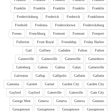
Franklin
Franklin
Franklin
Franklin
Franklin
Fredericksburg
Frederick
Frederick
Franklinton
Freehold
Fredonia
Fredericktown
Fredericksburg
Fresno
Frenchburg
Fremont
Fremont
Freeport
Fullerton
Front Royal
Friendship
Friday Harbor
Gail
Gaffney
Gadsden
Fulton
Fulton
Gainesville
Gainesville
Gainesville
Gainesboro
Galesburg
Galena
Galena
Galax
Gainesville
Galveston
Gallup
Gallipolis
Gallatin
Gallatin
Gastonia
Garnett
Garner
Garden City
Garden City
Gaylord
Gaylord
Gatesville
Gatesville
Gate City
George West
Geneva
Geneva
Geneva
Geneseo
Georgetown
Georgetown
Georgetown
Georgetown