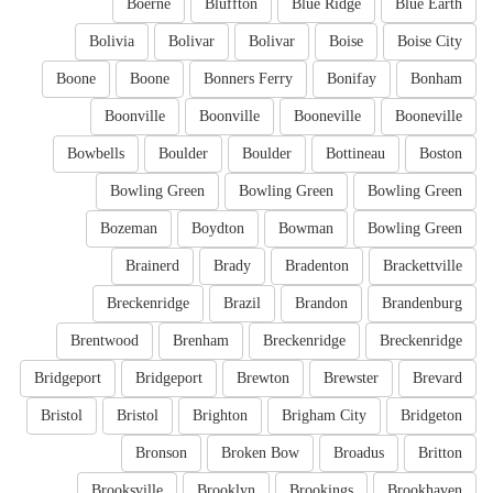
Boerne
Bluffton
Blue Ridge
Blue Earth
Bolivia
Bolivar
Bolivar
Boise
Boise City
Boone
Boone
Bonners Ferry
Bonifay
Bonham
Boonville
Boonville
Booneville
Booneville
Bowbells
Boulder
Boulder
Bottineau
Boston
Bowling Green
Bowling Green
Bowling Green
Bozeman
Boydton
Bowman
Bowling Green
Brainerd
Brady
Bradenton
Brackettville
Breckenridge
Brazil
Brandon
Brandenburg
Brentwood
Brenham
Breckenridge
Breckenridge
Bridgeport
Bridgeport
Brewton
Brewster
Brevard
Bristol
Bristol
Brighton
Brigham City
Bridgeton
Bronson
Broken Bow
Broadus
Britton
Brooksville
Brooklyn
Brookings
Brookhaven