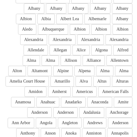
Albany
Albany
Albany
Albany
Albany
Albion
Albia
Albert Lea
Albemarle
Albany
Aledo
Albuquerque
Albion
Albion
Albion
Alexandria
Alexandria
Alexandria
Alexandria
Allendale
Allegan
Alice
Algona
Alfred
Alma
Alma
Allison
Alliance
Allentown
Alton
Altamont
Alpine
Alpena
Alma
Alma
Amelia Court House
Amarillo
Alva
Altus
Alturas
Amidon
Amherst
Americus
American Falls
Anamosa
Anahuac
Anadarko
Anaconda
Amite
Anderson
Anderson
Andalusia
Anchorage
Ann Arbor
Angola
Angleton
Andrews
Anderson
Anthony
Anson
Anoka
Anniston
Annapolis