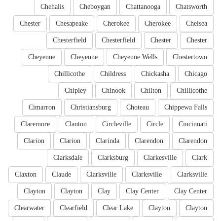
Chehalis
Cheboygan
Chattanooga
Chatsworth
Chester
Chesapeake
Cherokee
Cherokee
Chelsea
Chesterfield
Chesterfield
Chester
Chester
Cheyenne
Cheyenne
Cheyenne Wells
Chestertown
Chillicothe
Childress
Chickasha
Chicago
Chipley
Chinook
Chilton
Chillicothe
Cimarron
Christiansburg
Choteau
Chippewa Falls
Claremore
Clanton
Circleville
Circle
Cincinnati
Clarion
Clarion
Clarinda
Clarendon
Clarendon
Clarksdale
Clarksburg
Clarkesville
Clark
Claxton
Claude
Clarksville
Clarksville
Clarksville
Clayton
Clayton
Clay
Clay Center
Clay Center
Clearwater
Clearfield
Clear Lake
Clayton
Clayton