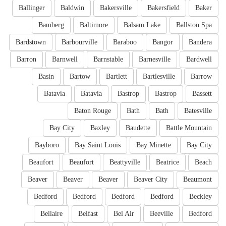
Ballinger
Baldwin
Bakersville
Bakersfield
Baker
Bamberg
Baltimore
Balsam Lake
Ballston Spa
Bardstown
Barbourville
Baraboo
Bangor
Bandera
Barron
Barnwell
Barnstable
Barnesville
Bardwell
Basin
Bartow
Bartlett
Bartlesville
Barrow
Batavia
Batavia
Bastrop
Bastrop
Bassett
Baton Rouge
Bath
Bath
Batesville
Bay City
Baxley
Baudette
Battle Mountain
Bayboro
Bay Saint Louis
Bay Minette
Bay City
Beaufort
Beaufort
Beattyville
Beatrice
Beach
Beaver
Beaver
Beaver
Beaver City
Beaumont
Bedford
Bedford
Bedford
Bedford
Beckley
Bellaire
Belfast
Bel Air
Beeville
Bedford