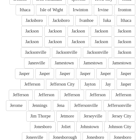
Ithaca
Isle of Wight
Irwinton
Irvine
Ironton
Jacksboro
Jacksboro
Ivanhoe
Iuka
Ithaca
Jackson
Jackson
Jackson
Jackson
Jackson
Jackson
Jackson
Jackson
Jackson
Jackson
Jacksonville
Jacksonville
Jacksonville
Jackson
Janesville
Jamestown
Jamestown
Jamestown
Jasper
Jasper
Jasper
Jasper
Jasper
Jasper
Jefferson
Jefferson City
Jayton
Jay
Jasper
Jefferson
Jefferson
Jefferson
Jefferson
Jefferson
Jerome
Jennings
Jena
Jeffersonville
Jeffersonville
Jim Thorpe
Jetmore
Jerseyville
Jersey City
Jonesboro
Joliet
Johnstown
Johnson City
Jonesville
Jonesborough
Jonesboro
Jonesboro