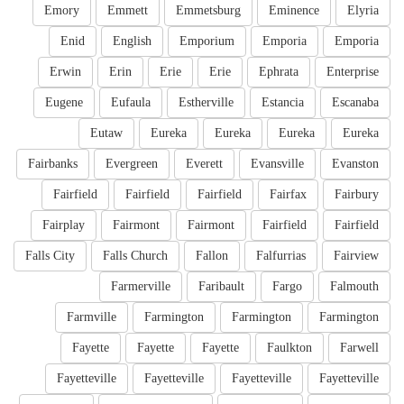
Emory
Emmett
Emmetsburg
Eminence
Elyria
Enid
English
Emporium
Emporia
Emporia
Erwin
Erin
Erie
Erie
Ephrata
Enterprise
Eugene
Eufaula
Estherville
Estancia
Escanaba
Eutaw
Eureka
Eureka
Eureka
Eureka
Fairbanks
Evergreen
Everett
Evansville
Evanston
Fairfield
Fairfield
Fairfield
Fairfax
Fairbury
Fairplay
Fairmont
Fairmont
Fairfield
Fairfield
Falls City
Falls Church
Fallon
Falfurrias
Fairview
Farmerville
Faribault
Fargo
Falmouth
Farmville
Farmington
Farmington
Farmington
Fayette
Fayette
Fayette
Faulkton
Farwell
Fayetteville
Fayetteville
Fayetteville
Fayetteville