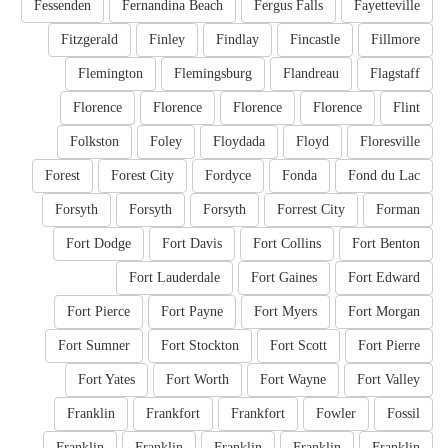
Fessenden
Fernandina Beach
Fergus Falls
Fayetteville
Fitzgerald
Finley
Findlay
Fincastle
Fillmore
Flemington
Flemingsburg
Flandreau
Flagstaff
Florence
Florence
Florence
Florence
Flint
Folkston
Foley
Floydada
Floyd
Floresville
Forest
Forest City
Fordyce
Fonda
Fond du Lac
Forsyth
Forsyth
Forsyth
Forrest City
Forman
Fort Dodge
Fort Davis
Fort Collins
Fort Benton
Fort Lauderdale
Fort Gaines
Fort Edward
Fort Pierce
Fort Payne
Fort Myers
Fort Morgan
Fort Sumner
Fort Stockton
Fort Scott
Fort Pierre
Fort Yates
Fort Worth
Fort Wayne
Fort Valley
Franklin
Frankfort
Frankfort
Fowler
Fossil
Franklin
Franklin
Franklin
Franklin
Franklin