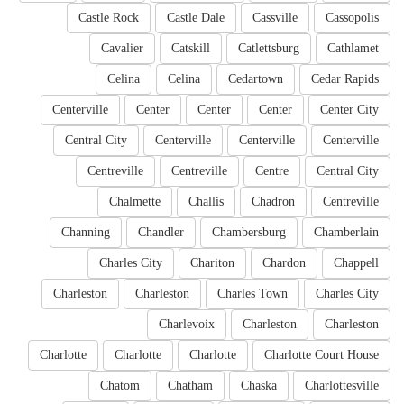
Castle Rock
Castle Dale
Cassville
Cassopolis
Cavalier
Catskill
Catlettsburg
Cathlamet
Celina
Celina
Cedartown
Cedar Rapids
Centerville
Center
Center
Center
Center City
Central City
Centerville
Centerville
Centerville
Centreville
Centreville
Centre
Central City
Chalmette
Challis
Chadron
Centreville
Channing
Chandler
Chambersburg
Chamberlain
Charles City
Chariton
Chardon
Chappell
Charleston
Charleston
Charles Town
Charles City
Charlevoix
Charleston
Charleston
Charlotte
Charlotte
Charlotte
Charlotte Court House
Chatom
Chatham
Chaska
Charlottesville