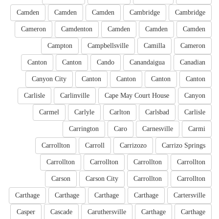
Camden
Camden
Camden
Cambridge
Cambridge
Cameron
Camdenton
Camden
Camden
Camden
Campton
Campbellsville
Camilla
Cameron
Canton
Canton
Cando
Canandaigua
Canadian
Canyon City
Canton
Canton
Canton
Canton
Carlisle
Carlinville
Cape May Court House
Canyon
Carmel
Carlyle
Carlton
Carlsbad
Carlisle
Carrington
Caro
Carnesville
Carmi
Carrollton
Carroll
Carrizozo
Carrizo Springs
Carrollton
Carrollton
Carrollton
Carrollton
Carson
Carson City
Carrollton
Carrollton
Carthage
Carthage
Carthage
Carthage
Cartersville
Casper
Cascade
Caruthersville
Carthage
Carthage