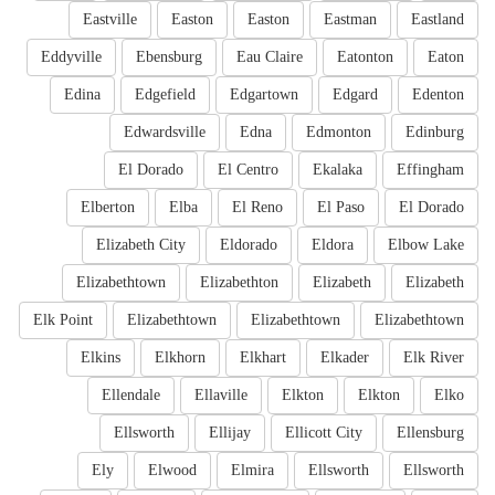
Eastville
Easton
Easton
Eastman
Eastland
Eddyville
Ebensburg
Eau Claire
Eatonton
Eaton
Edina
Edgefield
Edgartown
Edgard
Edenton
Edwardsville
Edna
Edmonton
Edinburg
El Dorado
El Centro
Ekalaka
Effingham
Elberton
Elba
El Reno
El Paso
El Dorado
Elizabeth City
Eldorado
Eldora
Elbow Lake
Elizabethtown
Elizabethton
Elizabeth
Elizabeth
Elk Point
Elizabethtown
Elizabethtown
Elizabethtown
Elkins
Elkhorn
Elkhart
Elkader
Elk River
Ellendale
Ellaville
Elkton
Elkton
Elko
Ellsworth
Ellijay
Ellicott City
Ellensburg
Ely
Elwood
Elmira
Ellsworth
Ellsworth