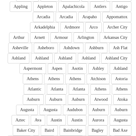
Appling
Appleton
Apalachicola
Antlers
Antigo
Arcadia
Arcadia
Arapaho
Appomattox
Arkadelphia
Ardmore
Arco
Archer City
Arthur
Arnett
Armour
Arlington
Arkansas City
Asheville
Asheboro
Ashdown
Ashburn
Ash Flat
Ashland
Ashland
Ashland
Ashland
Ashland City
Aspermont
Aspen
Asotin
Ashley
Ashland
Athens
Athens
Athens
Atchison
Astoria
Atlantic
Atlanta
Atlanta
Athens
Athens
Auburn
Auburn
Auburn
Atwood
Atoka
Augusta
Augusta
Audubon
Auburn
Auburn
Aztec
Ava
Austin
Austin
Aurora
Augusta
Baker City
Baird
Bainbridge
Bagley
Bad Axe