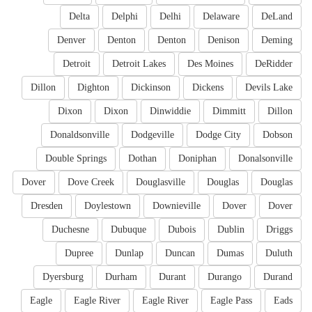
Delta
Delphi
Delhi
Delaware
DeLand
Denver
Denton
Denton
Denison
Deming
Detroit
Detroit Lakes
Des Moines
DeRidder
Dillon
Dighton
Dickinson
Dickens
Devils Lake
Dixon
Dixon
Dinwiddie
Dimmitt
Dillon
Donaldsonville
Dodgeville
Dodge City
Dobson
Double Springs
Dothan
Doniphan
Donalsonville
Dover
Dove Creek
Douglasville
Douglas
Douglas
Dresden
Doylestown
Downieville
Dover
Dover
Duchesne
Dubuque
Dubois
Dublin
Driggs
Dupree
Dunlap
Duncan
Dumas
Duluth
Dyersburg
Durham
Durant
Durango
Durand
Eagle
Eagle River
Eagle River
Eagle Pass
Eads