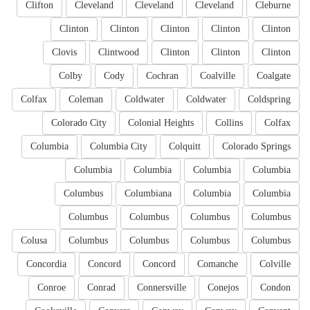
Clifton
Cleveland
Cleveland
Cleveland
Cleburne
Clinton
Clinton
Clinton
Clinton
Clinton
Clovis
Clintwood
Clinton
Clinton
Clinton
Colby
Cody
Cochran
Coalville
Coalgate
Colfax
Coleman
Coldwater
Coldwater
Coldspring
Colorado City
Colonial Heights
Collins
Colfax
Columbia
Columbia City
Colquitt
Colorado Springs
Columbia
Columbia
Columbia
Columbia
Columbus
Columbiana
Columbia
Columbia
Columbus
Columbus
Columbus
Columbus
Colusa
Columbus
Columbus
Columbus
Columbus
Concordia
Concord
Concord
Comanche
Colville
Conroe
Conrad
Connersville
Conejos
Condon