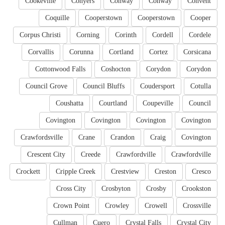
Cookeville
Conyers
Conway
Conway
Convent
Coquille
Cooperstown
Cooperstown
Cooper
Corpus Christi
Corning
Corinth
Cordell
Cordele
Corvallis
Corunna
Cortland
Cortez
Corsicana
Cottonwood Falls
Coshocton
Corydon
Corydon
Council Grove
Council Bluffs
Coudersport
Cotulla
Coushatta
Courtland
Coupeville
Council
Covington
Covington
Covington
Covington
Crawfordsville
Crane
Crandon
Craig
Covington
Crescent City
Creede
Crawfordville
Crawfordville
Crockett
Cripple Creek
Crestview
Creston
Cresco
Cross City
Crosbyton
Crosby
Crookston
Crown Point
Crowley
Crowell
Crossville
Cullman
Cuero
Crystal Falls
Crystal City