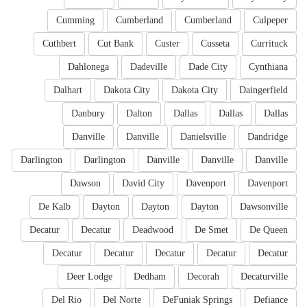
Cumming
Cumberland
Cumberland
Culpeper
Cuthbert
Cut Bank
Custer
Cusseta
Currituck
Dahlonega
Dadeville
Dade City
Cynthiana
Dalhart
Dakota City
Dakota City
Daingerfield
Danbury
Dalton
Dallas
Dallas
Dallas
Danville
Danville
Danielsville
Dandridge
Darlington
Darlington
Danville
Danville
Danville
Dawson
David City
Davenport
Davenport
De Kalb
Dayton
Dayton
Dayton
Dawsonville
Decatur
Decatur
Deadwood
De Smet
De Queen
Decatur
Decatur
Decatur
Decatur
Decatur
Deer Lodge
Dedham
Decorah
Decaturville
Del Rio
Del Norte
DeFuniak Springs
Defiance