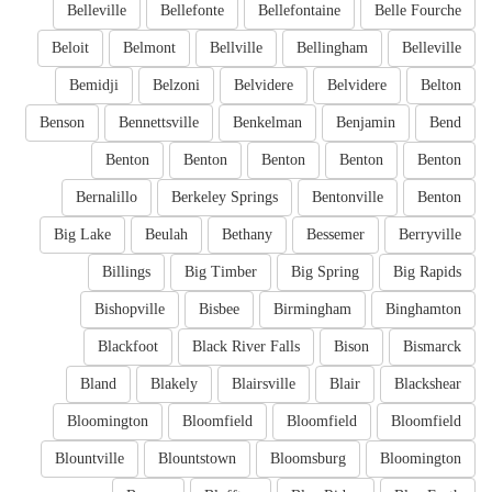
Belleville
Bellefonte
Bellefontaine
Belle Fourche
Beloit
Belmont
Bellville
Bellingham
Belleville
Bemidji
Belzoni
Belvidere
Belvidere
Belton
Benson
Bennettsville
Benkelman
Benjamin
Bend
Benton
Benton
Benton
Benton
Benton
Bernalillo
Berkeley Springs
Bentonville
Benton
Big Lake
Beulah
Bethany
Bessemer
Berryville
Billings
Big Timber
Big Spring
Big Rapids
Bishopville
Bisbee
Birmingham
Binghamton
Blackfoot
Black River Falls
Bison
Bismarck
Bland
Blakely
Blairsville
Blair
Blackshear
Bloomington
Bloomfield
Bloomfield
Bloomfield
Blountville
Blountstown
Bloomsburg
Bloomington