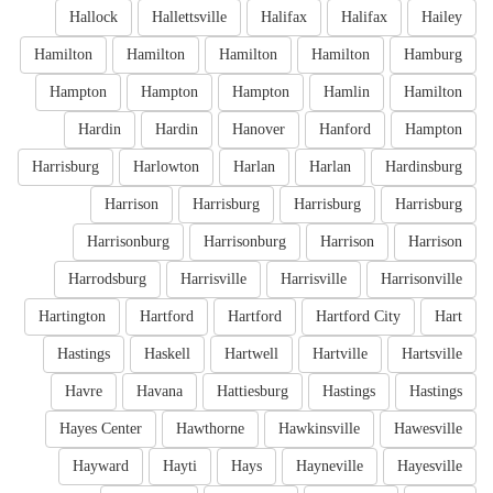
Hallock
Hallettsville
Halifax
Halifax
Hailey
Hamilton
Hamilton
Hamilton
Hamilton
Hamburg
Hampton
Hampton
Hampton
Hamlin
Hamilton
Hardin
Hardin
Hanover
Hanford
Hampton
Harrisburg
Harlowton
Harlan
Harlan
Hardinsburg
Harrison
Harrisburg
Harrisburg
Harrisburg
Harrisonburg
Harrisonburg
Harrison
Harrison
Harrodsburg
Harrisville
Harrisville
Harrisonville
Hartington
Hartford
Hartford
Hartford City
Hart
Hastings
Haskell
Hartwell
Hartville
Hartsville
Havre
Havana
Hattiesburg
Hastings
Hastings
Hayes Center
Hawthorne
Hawkinsville
Hawesville
Hayward
Hayti
Hays
Hayneville
Hayesville