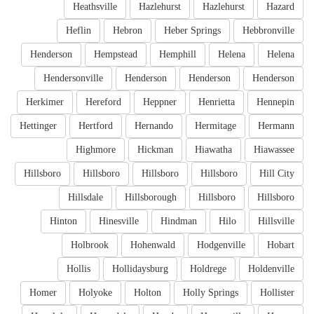
Heathsville
Hazlehurst
Hazlehurst
Hazard
Heflin
Hebron
Heber Springs
Hebbronville
Henderson
Hempstead
Hemphill
Helena
Helena
Hendersonville
Henderson
Henderson
Henderson
Herkimer
Hereford
Heppner
Henrietta
Hennepin
Hettinger
Hertford
Hernando
Hermitage
Hermann
Highmore
Hickman
Hiawatha
Hiawassee
Hillsboro
Hillsboro
Hillsboro
Hillsboro
Hill City
Hillsdale
Hillsborough
Hillsboro
Hillsboro
Hinton
Hinesville
Hindman
Hilo
Hillsville
Holbrook
Hohenwald
Hodgenville
Hobart
Hollis
Hollidaysburg
Holdrege
Holdenville
Homer
Holyoke
Holton
Holly Springs
Hollister