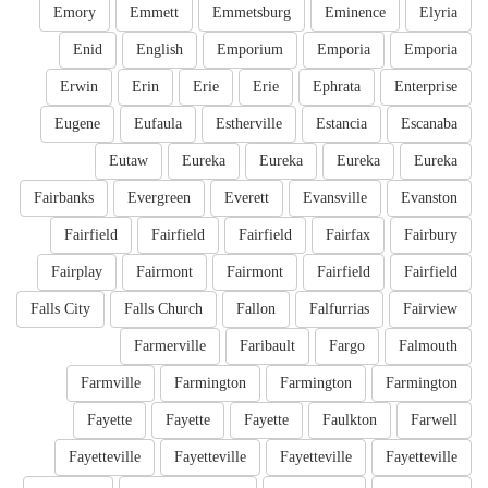
Emory
Emmett
Emmetsburg
Eminence
Elyria
Enid
English
Emporium
Emporia
Emporia
Erwin
Erin
Erie
Erie
Ephrata
Enterprise
Eugene
Eufaula
Estherville
Estancia
Escanaba
Eutaw
Eureka
Eureka
Eureka
Eureka
Fairbanks
Evergreen
Everett
Evansville
Evanston
Fairfield
Fairfield
Fairfield
Fairfax
Fairbury
Fairplay
Fairmont
Fairmont
Fairfield
Fairfield
Falls City
Falls Church
Fallon
Falfurrias
Fairview
Farmerville
Faribault
Fargo
Falmouth
Farmville
Farmington
Farmington
Farmington
Fayette
Fayette
Fayette
Faulkton
Farwell
Fayetteville
Fayetteville
Fayetteville
Fayetteville