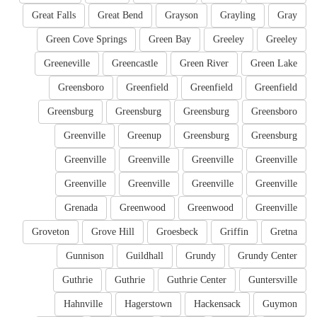
Great Falls
Great Bend
Grayson
Grayling
Gray
Green Cove Springs
Green Bay
Greeley
Greeley
Greeneville
Greencastle
Green River
Green Lake
Greensboro
Greenfield
Greenfield
Greenfield
Greensburg
Greensburg
Greensburg
Greensboro
Greenville
Greenup
Greensburg
Greensburg
Greenville
Greenville
Greenville
Greenville
Greenville
Greenville
Greenville
Greenville
Grenada
Greenwood
Greenwood
Greenville
Groveton
Grove Hill
Groesbeck
Griffin
Gretna
Gunnison
Guildhall
Grundy
Grundy Center
Guthrie
Guthrie
Guthrie Center
Guntersville
Hahnville
Hagerstown
Hackensack
Guymon