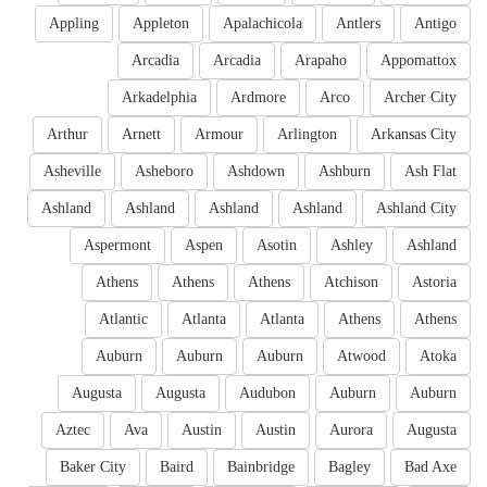
Appling
Appleton
Apalachicola
Antlers
Antigo
Arcadia
Arcadia
Arapaho
Appomattox
Arkadelphia
Ardmore
Arco
Archer City
Arthur
Arnett
Armour
Arlington
Arkansas City
Asheville
Asheboro
Ashdown
Ashburn
Ash Flat
Ashland
Ashland
Ashland
Ashland
Ashland City
Aspermont
Aspen
Asotin
Ashley
Ashland
Athens
Athens
Athens
Atchison
Astoria
Atlantic
Atlanta
Atlanta
Athens
Athens
Auburn
Auburn
Auburn
Atwood
Atoka
Augusta
Augusta
Audubon
Auburn
Auburn
Aztec
Ava
Austin
Austin
Aurora
Augusta
Baker City
Baird
Bainbridge
Bagley
Bad Axe