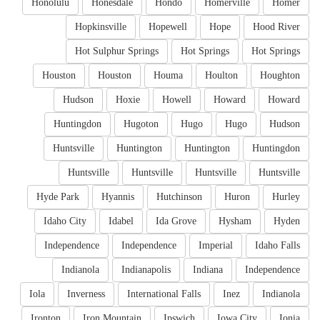
Honolulu
Honesdale
Hondo
Homerville
Homer
Hopkinsville
Hopewell
Hope
Hood River
Hot Sulphur Springs
Hot Springs
Hot Springs
Houston
Houston
Houma
Houlton
Houghton
Hudson
Hoxie
Howell
Howard
Howard
Huntingdon
Hugoton
Hugo
Hugo
Hudson
Huntsville
Huntington
Huntington
Huntingdon
Huntsville
Huntsville
Huntsville
Huntsville
Hyde Park
Hyannis
Hutchinson
Huron
Hurley
Idaho City
Idabel
Ida Grove
Hysham
Hyden
Independence
Independence
Imperial
Idaho Falls
Indianola
Indianapolis
Indiana
Independence
Iola
Inverness
International Falls
Inez
Indianola
Ironton
Iron Mountain
Ipswich
Iowa City
Ionia