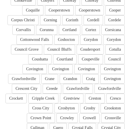
Cookeville
Conyers
Conway
Conway
Convent
Coquille
Cooperstown
Cooperstown
Cooper
Corpus Christi
Corning
Corinth
Cordell
Cordele
Corvallis
Corunna
Cortland
Cortez
Corsicana
Cottonwood Falls
Coshocton
Corydon
Corydon
Council Grove
Council Bluffs
Coudersport
Cotulla
Coushatta
Courtland
Coupeville
Council
Covington
Covington
Covington
Covington
Crawfordsville
Crane
Crandon
Craig
Covington
Crescent City
Creede
Crawfordville
Crawfordville
Crockett
Cripple Creek
Crestview
Creston
Cresco
Cross City
Crosbyton
Crosby
Crookston
Crown Point
Crowley
Crowell
Crossville
Cullman
Cuero
Crystal Falls
Crystal City