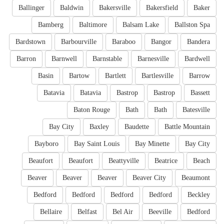
Ballinger
Baldwin
Bakersville
Bakersfield
Baker
Bamberg
Baltimore
Balsam Lake
Ballston Spa
Bardstown
Barbourville
Baraboo
Bangor
Bandera
Barron
Barnwell
Barnstable
Barnesville
Bardwell
Basin
Bartow
Bartlett
Bartlesville
Barrow
Batavia
Batavia
Bastrop
Bastrop
Bassett
Baton Rouge
Bath
Bath
Batesville
Bay City
Baxley
Baudette
Battle Mountain
Bayboro
Bay Saint Louis
Bay Minette
Bay City
Beaufort
Beaufort
Beattyville
Beatrice
Beach
Beaver
Beaver
Beaver
Beaver City
Beaumont
Bedford
Bedford
Bedford
Bedford
Beckley
Bellaire
Belfast
Bel Air
Beeville
Bedford