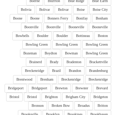
Boerne
Bluffton
Blue Ridge
Blue Earth
Bolivia
Bolivar
Bolivar
Boise
Boise City
Boone
Boone
Bonners Ferry
Bonifay
Bonham
Boonville
Boonville
Booneville
Booneville
Bowbells
Boulder
Boulder
Bottineau
Boston
Bowling Green
Bowling Green
Bowling Green
Bozeman
Boydton
Bowman
Bowling Green
Brainerd
Brady
Bradenton
Brackettville
Breckenridge
Brazil
Brandon
Brandenburg
Brentwood
Brenham
Breckenridge
Breckenridge
Bridgeport
Bridgeport
Brewton
Brewster
Brevard
Bristol
Bristol
Brighton
Brigham City
Bridgeton
Bronson
Broken Bow
Broadus
Britton
Brooksville
Brooklyn
Brookings
Brookhaven