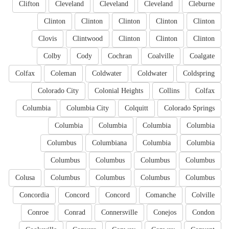
Clifton
Cleveland
Cleveland
Cleveland
Cleburne
Clinton
Clinton
Clinton
Clinton
Clinton
Clovis
Clintwood
Clinton
Clinton
Clinton
Colby
Cody
Cochran
Coalville
Coalgate
Colfax
Coleman
Coldwater
Coldwater
Coldspring
Colorado City
Colonial Heights
Collins
Colfax
Columbia
Columbia City
Colquitt
Colorado Springs
Columbia
Columbia
Columbia
Columbia
Columbus
Columbiana
Columbia
Columbia
Columbus
Columbus
Columbus
Columbus
Colusa
Columbus
Columbus
Columbus
Columbus
Concordia
Concord
Concord
Comanche
Colville
Conroe
Conrad
Connersville
Conejos
Condon