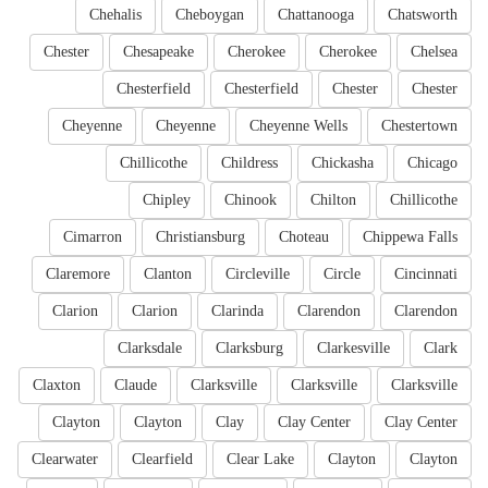
Chehalis
Cheboygan
Chattanooga
Chatsworth
Chester
Chesapeake
Cherokee
Cherokee
Chelsea
Chesterfield
Chesterfield
Chester
Chester
Cheyenne
Cheyenne
Cheyenne Wells
Chestertown
Chillicothe
Childress
Chickasha
Chicago
Chipley
Chinook
Chilton
Chillicothe
Cimarron
Christiansburg
Choteau
Chippewa Falls
Claremore
Clanton
Circleville
Circle
Cincinnati
Clarion
Clarion
Clarinda
Clarendon
Clarendon
Clarksdale
Clarksburg
Clarkesville
Clark
Claxton
Claude
Clarksville
Clarksville
Clarksville
Clayton
Clayton
Clay
Clay Center
Clay Center
Clearwater
Clearfield
Clear Lake
Clayton
Clayton