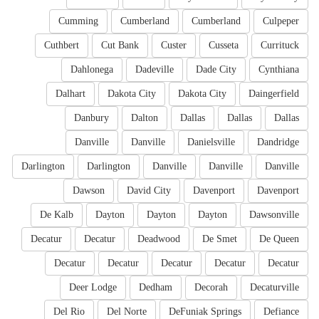
Cumming
Cumberland
Cumberland
Culpeper
Cuthbert
Cut Bank
Custer
Cusseta
Currituck
Dahlonega
Dadeville
Dade City
Cynthiana
Dalhart
Dakota City
Dakota City
Daingerfield
Danbury
Dalton
Dallas
Dallas
Dallas
Danville
Danville
Danielsville
Dandridge
Darlington
Darlington
Danville
Danville
Danville
Dawson
David City
Davenport
Davenport
De Kalb
Dayton
Dayton
Dayton
Dawsonville
Decatur
Decatur
Deadwood
De Smet
De Queen
Decatur
Decatur
Decatur
Decatur
Decatur
Deer Lodge
Dedham
Decorah
Decaturville
Del Rio
Del Norte
DeFuniak Springs
Defiance