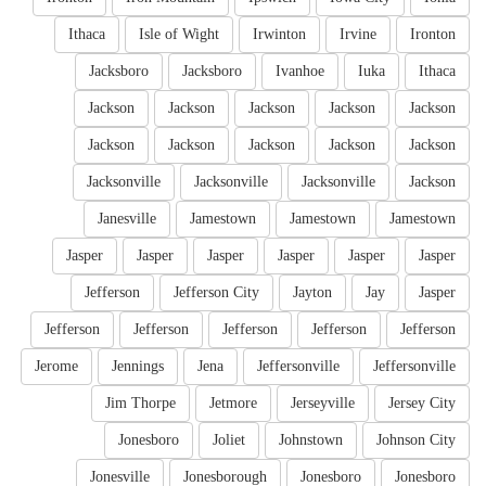
Ithaca
Isle of Wight
Irwinton
Irvine
Ironton
Jacksboro
Jacksboro
Ivanhoe
Iuka
Ithaca
Jackson
Jackson
Jackson
Jackson
Jackson
Jackson
Jackson
Jackson
Jackson
Jackson
Jacksonville
Jacksonville
Jacksonville
Jackson
Janesville
Jamestown
Jamestown
Jamestown
Jasper
Jasper
Jasper
Jasper
Jasper
Jasper
Jefferson
Jefferson City
Jayton
Jay
Jasper
Jefferson
Jefferson
Jefferson
Jefferson
Jefferson
Jerome
Jennings
Jena
Jeffersonville
Jeffersonville
Jim Thorpe
Jetmore
Jerseyville
Jersey City
Jonesboro
Joliet
Johnstown
Johnson City
Jonesville
Jonesborough
Jonesboro
Jonesboro