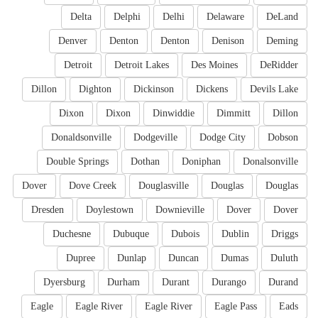
Delta
Delphi
Delhi
Delaware
DeLand
Denver
Denton
Denton
Denison
Deming
Detroit
Detroit Lakes
Des Moines
DeRidder
Dillon
Dighton
Dickinson
Dickens
Devils Lake
Dixon
Dixon
Dinwiddie
Dimmitt
Dillon
Donaldsonville
Dodgeville
Dodge City
Dobson
Double Springs
Dothan
Doniphan
Donalsonville
Dover
Dove Creek
Douglasville
Douglas
Douglas
Dresden
Doylestown
Downieville
Dover
Dover
Duchesne
Dubuque
Dubois
Dublin
Driggs
Dupree
Dunlap
Duncan
Dumas
Duluth
Dyersburg
Durham
Durant
Durango
Durand
Eagle
Eagle River
Eagle River
Eagle Pass
Eads