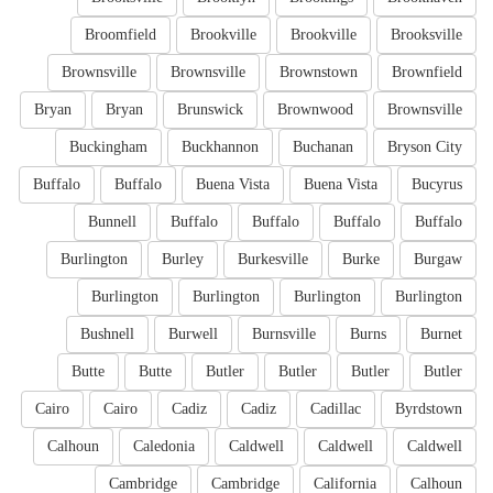
Broomfield
Brookville
Brookville
Brooksville
Brownsville
Brownsville
Brownstown
Brownfield
Bryan
Bryan
Brunswick
Brownwood
Brownsville
Buckingham
Buckhannon
Buchanan
Bryson City
Buffalo
Buffalo
Buena Vista
Buena Vista
Bucyrus
Bunnell
Buffalo
Buffalo
Buffalo
Buffalo
Burlington
Burley
Burkesville
Burke
Burgaw
Burlington
Burlington
Burlington
Burlington
Bushnell
Burwell
Burnsville
Burns
Burnet
Butte
Butte
Butler
Butler
Butler
Butler
Cairo
Cairo
Cadiz
Cadiz
Cadillac
Byrdstown
Calhoun
Caledonia
Caldwell
Caldwell
Caldwell
Cambridge
Cambridge
California
Calhoun