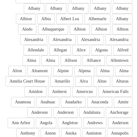
Albany
Albany
Albany
Albany
Albany
Albion
Albia
Albert Lea
Albemarle
Albany
Aledo
Albuquerque
Albion
Albion
Albion
Alexandria
Alexandria
Alexandria
Alexandria
Allendale
Allegan
Alice
Algona
Alfred
Alma
Alma
Allison
Alliance
Allentown
Alton
Altamont
Alpine
Alpena
Alma
Alma
Amelia Court House
Amarillo
Alva
Altus
Alturas
Amidon
Amherst
Americus
American Falls
Anamosa
Anahuac
Anadarko
Anaconda
Amite
Anderson
Anderson
Andalusia
Anchorage
Ann Arbor
Angola
Angleton
Andrews
Anderson
Anthony
Anson
Anoka
Anniston
Annapolis