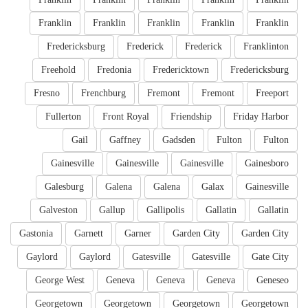
Franklin
Franklin
Franklin
Franklin
Franklin
Fredericksburg
Frederick
Frederick
Franklinton
Freehold
Fredonia
Fredericktown
Fredericksburg
Fresno
Frenchburg
Fremont
Fremont
Freeport
Fullerton
Front Royal
Friendship
Friday Harbor
Gail
Gaffney
Gadsden
Fulton
Fulton
Gainesville
Gainesville
Gainesville
Gainesboro
Galesburg
Galena
Galena
Galax
Gainesville
Galveston
Gallup
Gallipolis
Gallatin
Gallatin
Gastonia
Garnett
Garner
Garden City
Garden City
Gaylord
Gaylord
Gatesville
Gatesville
Gate City
George West
Geneva
Geneva
Geneva
Geneseo
Georgetown
Georgetown
Georgetown
Georgetown