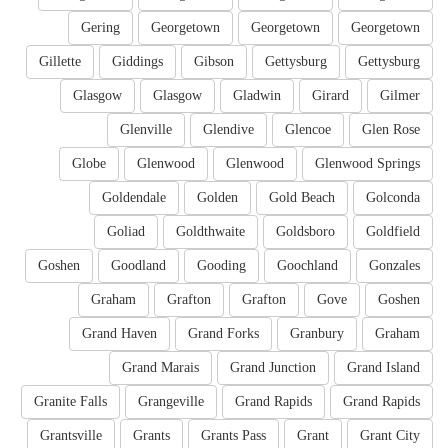
Gering
Georgetown
Georgetown
Georgetown
Gillette
Giddings
Gibson
Gettysburg
Gettysburg
Glasgow
Glasgow
Gladwin
Girard
Gilmer
Glenville
Glendive
Glencoe
Glen Rose
Globe
Glenwood
Glenwood
Glenwood Springs
Goldendale
Golden
Gold Beach
Golconda
Goliad
Goldthwaite
Goldsboro
Goldfield
Goshen
Goodland
Gooding
Goochland
Gonzales
Graham
Grafton
Grafton
Gove
Goshen
Grand Haven
Grand Forks
Granbury
Graham
Grand Marais
Grand Junction
Grand Island
Granite Falls
Grangeville
Grand Rapids
Grand Rapids
Grantsville
Grants
Grants Pass
Grant
Grant City