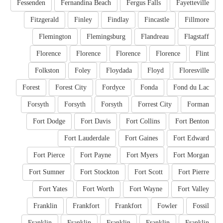
Fessenden
Fernandina Beach
Fergus Falls
Fayetteville
Fitzgerald
Finley
Findlay
Fincastle
Fillmore
Flemington
Flemingsburg
Flandreau
Flagstaff
Florence
Florence
Florence
Florence
Flint
Folkston
Foley
Floydada
Floyd
Floresville
Forest
Forest City
Fordyce
Fonda
Fond du Lac
Forsyth
Forsyth
Forsyth
Forrest City
Forman
Fort Dodge
Fort Davis
Fort Collins
Fort Benton
Fort Lauderdale
Fort Gaines
Fort Edward
Fort Pierce
Fort Payne
Fort Myers
Fort Morgan
Fort Sumner
Fort Stockton
Fort Scott
Fort Pierre
Fort Yates
Fort Worth
Fort Wayne
Fort Valley
Franklin
Frankfort
Frankfort
Fowler
Fossil
Franklin
Franklin
Franklin
Franklin
Franklin