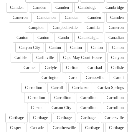
Camden
Camden
Camden
Cambridge
Cambridge
Cameron
Camdenton
Camden
Camden
Camden
Campton
Campbellsville
Camilla
Cameron
Canton
Canton
Cando
Canandaigua
Canadian
Canyon City
Canton
Canton
Canton
Canton
Carlisle
Carlinville
Cape May Court House
Canyon
Carmel
Carlyle
Carlton
Carlsbad
Carlisle
Carrington
Caro
Carnesville
Carmi
Carrollton
Carroll
Carrizozo
Carrizo Springs
Carrollton
Carrollton
Carrollton
Carrollton
Carson
Carson City
Carrollton
Carrollton
Carthage
Carthage
Carthage
Carthage
Cartersville
Casper
Cascade
Caruthersville
Carthage
Carthage