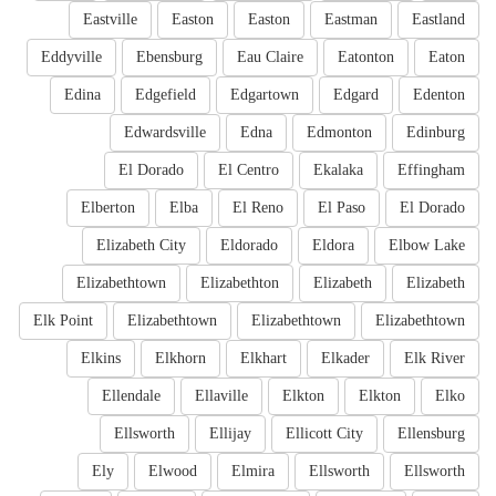
Eastville
Easton
Easton
Eastman
Eastland
Eddyville
Ebensburg
Eau Claire
Eatonton
Eaton
Edina
Edgefield
Edgartown
Edgard
Edenton
Edwardsville
Edna
Edmonton
Edinburg
El Dorado
El Centro
Ekalaka
Effingham
Elberton
Elba
El Reno
El Paso
El Dorado
Elizabeth City
Eldorado
Eldora
Elbow Lake
Elizabethtown
Elizabethton
Elizabeth
Elizabeth
Elk Point
Elizabethtown
Elizabethtown
Elizabethtown
Elkins
Elkhorn
Elkhart
Elkader
Elk River
Ellendale
Ellaville
Elkton
Elkton
Elko
Ellsworth
Ellijay
Ellicott City
Ellensburg
Ely
Elwood
Elmira
Ellsworth
Ellsworth