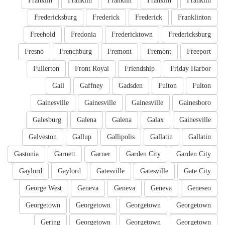
Franklin
Franklin
Franklin
Franklin
Franklin
Fredericksburg
Frederick
Frederick
Franklinton
Freehold
Fredonia
Fredericktown
Fredericksburg
Fresno
Frenchburg
Fremont
Fremont
Freeport
Fullerton
Front Royal
Friendship
Friday Harbor
Gail
Gaffney
Gadsden
Fulton
Fulton
Gainesville
Gainesville
Gainesville
Gainesboro
Galesburg
Galena
Galena
Galax
Gainesville
Galveston
Gallup
Gallipolis
Gallatin
Gallatin
Gastonia
Garnett
Garner
Garden City
Garden City
Gaylord
Gaylord
Gatesville
Gatesville
Gate City
George West
Geneva
Geneva
Geneva
Geneseo
Georgetown
Georgetown
Georgetown
Georgetown
Gering
Georgetown
Georgetown
Georgetown