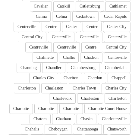
Cavalier
Catskill
Catlettsburg
Cathlamet
Celina
Celina
Cedartown
Cedar Rapids
Centerville
Center
Center
Center
Center City
Central City
Centerville
Centerville
Centerville
Centreville
Centreville
Centre
Central City
Chalmette
Challis
Chadron
Centreville
Channing
Chandler
Chambersburg
Chamberlain
Charles City
Chariton
Chardon
Chappell
Charleston
Charleston
Charles Town
Charles City
Charlevoix
Charleston
Charleston
Charlotte
Charlotte
Charlotte
Charlotte Court House
Chatom
Chatham
Chaska
Charlottesville
Chehalis
Cheboygan
Chattanooga
Chatsworth