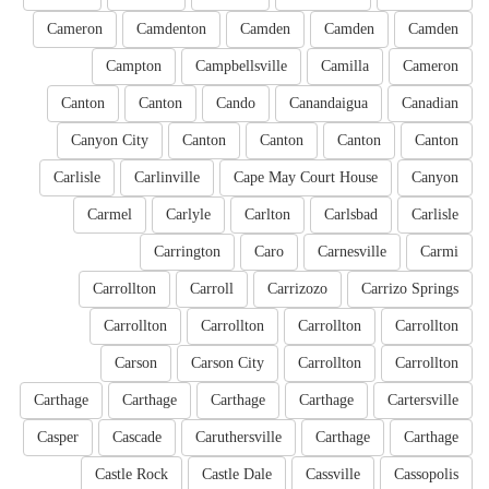
Cameron
Camdenton
Camden
Camden
Camden
Campton
Campbellsville
Camilla
Cameron
Canton
Canton
Cando
Canandaigua
Canadian
Canyon City
Canton
Canton
Canton
Canton
Carlisle
Carlinville
Cape May Court House
Canyon
Carmel
Carlyle
Carlton
Carlsbad
Carlisle
Carrington
Caro
Carnesville
Carmi
Carrollton
Carroll
Carrizozo
Carrizo Springs
Carrollton
Carrollton
Carrollton
Carrollton
Carson
Carson City
Carrollton
Carrollton
Carthage
Carthage
Carthage
Carthage
Cartersville
Casper
Cascade
Caruthersville
Carthage
Carthage
Castle Rock
Castle Dale
Cassville
Cassopolis