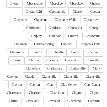
Chester
Chesapeake
Cherokee
Cherokee
Chelsea
Chesterfield
Chesterfield
Chester
Chester
Cheyenne
Cheyenne
Cheyenne Wells
Chestertown
Chillicothe
Childress
Chickasha
Chicago
Chipley
Chinook
Chilton
Chillicothe
Cimarron
Christiansburg
Choteau
Chippewa Falls
Claremore
Clanton
Circleville
Circle
Cincinnati
Clarion
Clarion
Clarinda
Clarendon
Clarendon
Clarksdale
Clarksburg
Clarkesville
Clark
Claxton
Claude
Clarksville
Clarksville
Clarksville
Clayton
Clayton
Clay
Clay Center
Clay Center
Clearwater
Clearfield
Clear Lake
Clayton
Clayton
Clifton
Cleveland
Cleveland
Cleveland
Cleburne