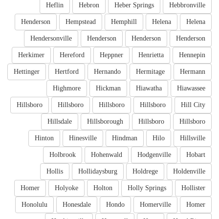
Heflin
Hebron
Heber Springs
Hebbronville
Henderson
Hempstead
Hemphill
Helena
Helena
Hendersonville
Henderson
Henderson
Henderson
Herkimer
Hereford
Heppner
Henrietta
Hennepin
Hettinger
Hertford
Hernando
Hermitage
Hermann
Highmore
Hickman
Hiawatha
Hiawassee
Hillsboro
Hillsboro
Hillsboro
Hillsboro
Hill City
Hillsdale
Hillsborough
Hillsboro
Hillsboro
Hinton
Hinesville
Hindman
Hilo
Hillsville
Holbrook
Hohenwald
Hodgenville
Hobart
Hollis
Hollidaysburg
Holdrege
Holdenville
Homer
Holyoke
Holton
Holly Springs
Hollister
Honolulu
Honesdale
Hondo
Homerville
Homer