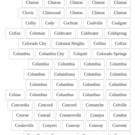
Clinton
Clinton
Clinton
Clinton
Clinton
Clovis
Clintwood
Clinton
Clinton
Clinton
Colby
Cody
Cochran
Coalville
Coalgate
Colfax
Coleman
Coldwater
Coldwater
Coldspring
Colorado City
Colonial Heights
Collins
Colfax
Columbia
Columbia City
Colquitt
Colorado Springs
Columbia
Columbia
Columbia
Columbia
Columbus
Columbiana
Columbia
Columbia
Columbus
Columbus
Columbus
Columbus
Colusa
Columbus
Columbus
Columbus
Columbus
Concordia
Concord
Concord
Comanche
Colville
Conroe
Conrad
Connersville
Conejos
Condon
Cookeville
Conyers
Conway
Conway
Convent