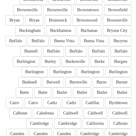
Brownsville
Brownsville
Brownstown
Brownfield
Bryan
Bryan
Brunswick
Brownwood
Brownsville
Buckingham
Buckhannon
Buchanan
Bryson City
Buffalo
Buffalo
Buena Vista
Buena Vista
Bucyrus
Bunnell
Buffalo
Buffalo
Buffalo
Buffalo
Burlington
Burley
Burkesville
Burke
Burgaw
Burlington
Burlington
Burlington
Burlington
Bushnell
Burwell
Burnsville
Burns
Burnet
Butte
Butte
Butler
Butler
Butler
Butler
Cairo
Cairo
Cadiz
Cadiz
Cadillac
Byrdstown
Calhoun
Caledonia
Caldwell
Caldwell
Caldwell
Cambridge
Cambridge
California
Calhoun
Camden
Camden
Camden
Cambridge
Cambridge