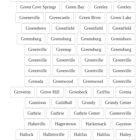
Green Cove Springs
Green Bay
Greeley
Greeley
Greeneville
Greencastle
Green River
Green Lake
Greensboro
Greenfield
Greenfield
Greenfield
Greensburg
Greensburg
Greensburg
Greensboro
Greenville
Greenup
Greensburg
Greensburg
Greenville
Greenville
Greenville
Greenville
Greenville
Greenville
Greenville
Greenville
Grenada
Greenwood
Greenwood
Greenville
Groveton
Grove Hill
Groesbeck
Griffin
Gretna
Gunnison
Guildhall
Grundy
Grundy Center
Guthrie
Guthrie
Guthrie Center
Guntersville
Hahnville
Hagerstown
Hackensack
Guymon
Hallock
Hallettsville
Halifax
Halifax
Hailey