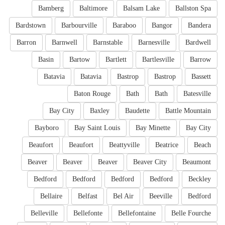
Bamberg
Baltimore
Balsam Lake
Ballston Spa
Bardstown
Barbourville
Baraboo
Bangor
Bandera
Barron
Barnwell
Barnstable
Barnesville
Bardwell
Basin
Bartow
Bartlett
Bartlesville
Barrow
Batavia
Batavia
Bastrop
Bastrop
Bassett
Baton Rouge
Bath
Bath
Batesville
Bay City
Baxley
Baudette
Battle Mountain
Bayboro
Bay Saint Louis
Bay Minette
Bay City
Beaufort
Beaufort
Beattyville
Beatrice
Beach
Beaver
Beaver
Beaver
Beaver City
Beaumont
Bedford
Bedford
Bedford
Bedford
Beckley
Bellaire
Belfast
Bel Air
Beeville
Bedford
Belleville
Bellefonte
Bellefontaine
Belle Fourche