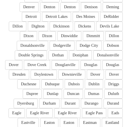
Denver
Denton
Denton
Denison
Deming
Detroit
Detroit Lakes
Des Moines
DeRidder
Dillon
Dighton
Dickinson
Dickens
Devils Lake
Dixon
Dixon
Dinwiddie
Dimmitt
Dillon
Donaldsonville
Dodgeville
Dodge City
Dobson
Double Springs
Dothan
Doniphan
Donalsonville
Dover
Dove Creek
Douglasville
Douglas
Douglas
Dresden
Doylestown
Downieville
Dover
Dover
Duchesne
Dubuque
Dubois
Dublin
Driggs
Dupree
Dunlap
Duncan
Dumas
Duluth
Dyersburg
Durham
Durant
Durango
Durand
Eagle
Eagle River
Eagle River
Eagle Pass
Eads
Eastville
Easton
Easton
Eastman
Eastland