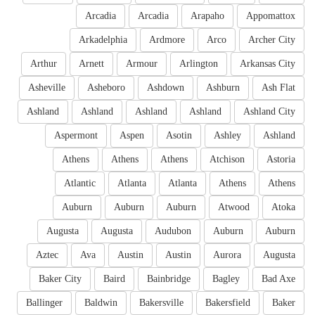
Arcadia
Arcadia
Arapaho
Appomattox
Arkadelphia
Ardmore
Arco
Archer City
Arthur
Arnett
Armour
Arlington
Arkansas City
Asheville
Asheboro
Ashdown
Ashburn
Ash Flat
Ashland
Ashland
Ashland
Ashland
Ashland City
Aspermont
Aspen
Asotin
Ashley
Ashland
Athens
Athens
Athens
Atchison
Astoria
Atlantic
Atlanta
Atlanta
Athens
Athens
Auburn
Auburn
Auburn
Atwood
Atoka
Augusta
Augusta
Audubon
Auburn
Auburn
Aztec
Ava
Austin
Austin
Aurora
Augusta
Baker City
Baird
Bainbridge
Bagley
Bad Axe
Ballinger
Baldwin
Bakersville
Bakersfield
Baker