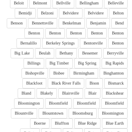
Beloit
Belmont
Bellville
Bellingham
Belleville
Bemidji
Belzoni
Belvidere
Belvidere
Belton
Benson
Bennettsville
Benkelman
Benjamin
Bend
Benton
Benton
Benton
Benton
Benton
Bernalillo
Berkeley Springs
Bentonville
Benton
Big Lake
Beulah
Bethany
Bessemer
Berryville
Billings
Big Timber
Big Spring
Big Rapids
Bishopville
Bisbee
Birmingham
Binghamton
Blackfoot
Black River Falls
Bison
Bismarck
Bland
Blakely
Blairsville
Blair
Blackshear
Bloomington
Bloomfield
Bloomfield
Bloomfield
Blountville
Blountstown
Bloomsburg
Bloomington
Boerne
Bluffton
Blue Ridge
Blue Earth