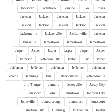
Jacksboro
Jacksboro
Ivanhoe
Iuka
Ithaca
Jackson
Jackson
Jackson
Jackson
Jackson
Jackson
Jackson
Jackson
Jackson
Jackson
Jacksonville
Jacksonville
Jacksonville
Jackson
Janesville
Jamestown
Jamestown
Jamestown
Jasper
Jasper
Jasper
Jasper
Jasper
Jasper
Jefferson
Jefferson City
Jayton
Jay
Jasper
Jefferson
Jefferson
Jefferson
Jefferson
Jefferson
Jerome
Jennings
Jena
Jeffersonville
Jeffersonville
Jim Thorpe
Jetmore
Jerseyville
Jersey City
Jonesboro
Joliet
Johnstown
Johnson City
Jonesville
Jonesborough
Jonesboro
Jonesboro
Junction City
Julesburg
Jourdanton
Jordan