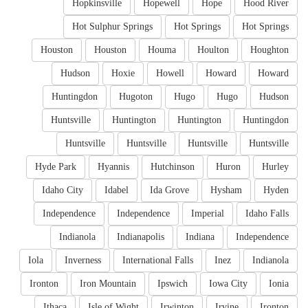
Hopkinsville
Hopewell
Hope
Hood River
Hot Sulphur Springs
Hot Springs
Hot Springs
Houston
Houston
Houma
Houlton
Houghton
Hudson
Hoxie
Howell
Howard
Howard
Huntingdon
Hugoton
Hugo
Hugo
Hudson
Huntsville
Huntington
Huntington
Huntingdon
Huntsville
Huntsville
Huntsville
Huntsville
Hyde Park
Hyannis
Hutchinson
Huron
Hurley
Idaho City
Idabel
Ida Grove
Hysham
Hyden
Independence
Independence
Imperial
Idaho Falls
Indianola
Indianapolis
Indiana
Independence
Iola
Inverness
International Falls
Inez
Indianola
Ironton
Iron Mountain
Ipswich
Iowa City
Ionia
Ithaca
Isle of Wight
Irwinton
Irvine
Ironton