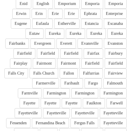
Enid
English
Emporium
Emporia
Emporia
Erwin
Erin
Erie
Erie
Ephrata
Enterprise
Eugene
Eufaula
Estherville
Estancia
Escanaba
Eutaw
Eureka
Eureka
Eureka
Eureka
Fairbanks
Evergreen
Everett
Evansville
Evanston
Fairfield
Fairfield
Fairfield
Fairfax
Fairbury
Fairplay
Fairmont
Fairmont
Fairfield
Fairfield
Falls City
Falls Church
Fallon
Falfurrias
Fairview
Farmerville
Faribault
Fargo
Falmouth
Farmville
Farmington
Farmington
Farmington
Fayette
Fayette
Fayette
Faulkton
Farwell
Fayetteville
Fayetteville
Fayetteville
Fayetteville
Fessenden
Fernandina Beach
Fergus Falls
Fayetteville