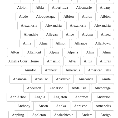
Albion
Albia
Albert Lea
Albemarle
Albany
Aledo
Albuquerque
Albion
Albion
Albion
Alexandria
Alexandria
Alexandria
Alexandria
Allendale
Allegan
Alice
Algona
Alfred
Alma
Alma
Allison
Alliance
Allentown
Alton
Altamont
Alpine
Alpena
Alma
Alma
Amelia Court House
Amarillo
Alva
Altus
Alturas
Amidon
Amherst
Americus
American Falls
Anamosa
Anahuac
Anadarko
Anaconda
Amite
Anderson
Anderson
Andalusia
Anchorage
Ann Arbor
Angola
Angleton
Andrews
Anderson
Anthony
Anson
Anoka
Anniston
Annapolis
Appling
Appleton
Apalachicola
Antlers
Antigo