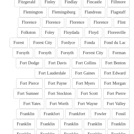
Fitzgerald
Finley
Findlay
Fincastle
Fillmore
Flemington
Flemingsburg
Flandreau
Flagstaff
Florence
Florence
Florence
Florence
Flint
Folkston
Foley
Floydada
Floyd
Floresville
Forest
Forest City
Fordyce
Fonda
Fond du Lac
Forsyth
Forsyth
Forsyth
Forrest City
Forman
Fort Dodge
Fort Davis
Fort Collins
Fort Benton
Fort Lauderdale
Fort Gaines
Fort Edward
Fort Pierce
Fort Payne
Fort Myers
Fort Morgan
Fort Sumner
Fort Stockton
Fort Scott
Fort Pierre
Fort Yates
Fort Worth
Fort Wayne
Fort Valley
Franklin
Frankfort
Frankfort
Fowler
Fossil
Franklin
Franklin
Franklin
Franklin
Franklin