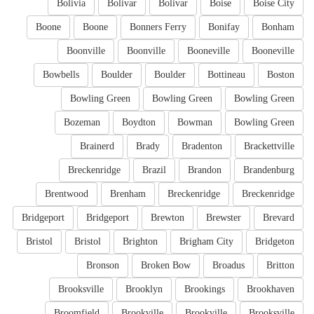
Bolivia
Bolivar
Bolivar
Boise
Boise City
Boone
Boone
Bonners Ferry
Bonifay
Bonham
Boonville
Boonville
Booneville
Booneville
Bowbells
Boulder
Boulder
Bottineau
Boston
Bowling Green
Bowling Green
Bowling Green
Bozeman
Boydton
Bowman
Bowling Green
Brainerd
Brady
Bradenton
Brackettville
Breckenridge
Brazil
Brandon
Brandenburg
Brentwood
Brenham
Breckenridge
Breckenridge
Bridgeport
Bridgeport
Brewton
Brewster
Brevard
Bristol
Bristol
Brighton
Brigham City
Bridgeton
Bronson
Broken Bow
Broadus
Britton
Brooksville
Brooklyn
Brookings
Brookhaven
Broomfield
Brookville
Brookville
Brooksville