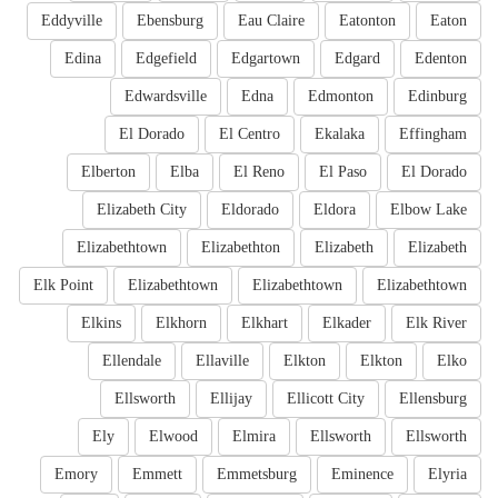
Eddyville
Ebensburg
Eau Claire
Eatonton
Eaton
Edina
Edgefield
Edgartown
Edgard
Edenton
Edwardsville
Edna
Edmonton
Edinburg
El Dorado
El Centro
Ekalaka
Effingham
Elberton
Elba
El Reno
El Paso
El Dorado
Elizabeth City
Eldorado
Eldora
Elbow Lake
Elizabethtown
Elizabethton
Elizabeth
Elizabeth
Elk Point
Elizabethtown
Elizabethtown
Elizabethtown
Elkins
Elkhorn
Elkhart
Elkader
Elk River
Ellendale
Ellaville
Elkton
Elkton
Elko
Ellsworth
Ellijay
Ellicott City
Ellensburg
Ely
Elwood
Elmira
Ellsworth
Ellsworth
Emory
Emmett
Emmetsburg
Eminence
Elyria