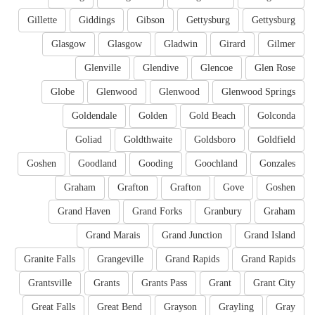
Gillette
Giddings
Gibson
Gettysburg
Gettysburg
Glasgow
Glasgow
Gladwin
Girard
Gilmer
Glenville
Glendive
Glencoe
Glen Rose
Globe
Glenwood
Glenwood
Glenwood Springs
Goldendale
Golden
Gold Beach
Golconda
Goliad
Goldthwaite
Goldsboro
Goldfield
Goshen
Goodland
Gooding
Goochland
Gonzales
Graham
Grafton
Grafton
Gove
Goshen
Grand Haven
Grand Forks
Granbury
Graham
Grand Marais
Grand Junction
Grand Island
Granite Falls
Grangeville
Grand Rapids
Grand Rapids
Grantsville
Grants
Grants Pass
Grant
Grant City
Great Falls
Great Bend
Grayson
Grayling
Gray