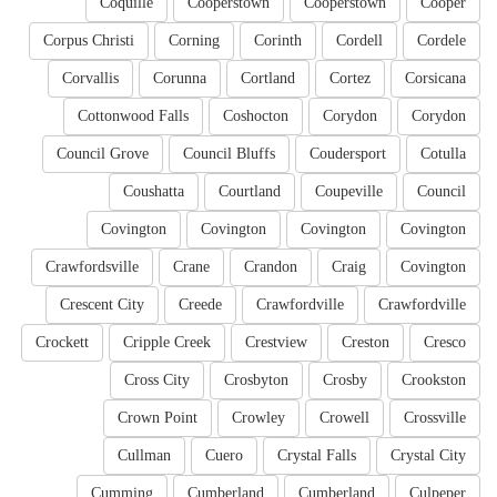
Coquille
Cooperstown
Cooperstown
Cooper
Corpus Christi
Corning
Corinth
Cordell
Cordele
Corvallis
Corunna
Cortland
Cortez
Corsicana
Cottonwood Falls
Coshocton
Corydon
Corydon
Council Grove
Council Bluffs
Coudersport
Cotulla
Coushatta
Courtland
Coupeville
Council
Covington
Covington
Covington
Covington
Crawfordsville
Crane
Crandon
Craig
Covington
Crescent City
Creede
Crawfordville
Crawfordville
Crockett
Cripple Creek
Crestview
Creston
Cresco
Cross City
Crosbyton
Crosby
Crookston
Crown Point
Crowley
Crowell
Crossville
Cullman
Cuero
Crystal Falls
Crystal City
Cumming
Cumberland
Cumberland
Culpeper