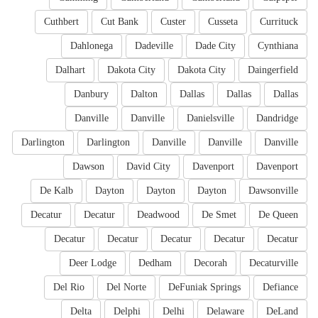
Cuthbert
Cut Bank
Custer
Cusseta
Currituck
Dahlonega
Dadeville
Dade City
Cynthiana
Dalhart
Dakota City
Dakota City
Daingerfield
Danbury
Dalton
Dallas
Dallas
Dallas
Danville
Danville
Danielsville
Dandridge
Darlington
Darlington
Danville
Danville
Danville
Dawson
David City
Davenport
Davenport
De Kalb
Dayton
Dayton
Dayton
Dawsonville
Decatur
Decatur
Deadwood
De Smet
De Queen
Decatur
Decatur
Decatur
Decatur
Decatur
Deer Lodge
Dedham
Decorah
Decaturville
Del Rio
Del Norte
DeFuniak Springs
Defiance
Delta
Delphi
Delhi
Delaware
DeLand