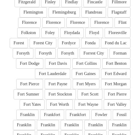
Fitzgerald
Finley
Findlay
Fincastle
Fillmore
Flemington
Flemingsburg
Flandreau
Flagstaff
Florence
Florence
Florence
Florence
Flint
Folkston
Foley
Floydada
Floyd
Floresville
Forest
Forest City
Fordyce
Fonda
Fond du Lac
Forsyth
Forsyth
Forsyth
Forrest City
Forman
Fort Dodge
Fort Davis
Fort Collins
Fort Benton
Fort Lauderdale
Fort Gaines
Fort Edward
Fort Pierce
Fort Payne
Fort Myers
Fort Morgan
Fort Sumner
Fort Stockton
Fort Scott
Fort Pierre
Fort Yates
Fort Worth
Fort Wayne
Fort Valley
Franklin
Frankfort
Frankfort
Fowler
Fossil
Franklin
Franklin
Franklin
Franklin
Franklin