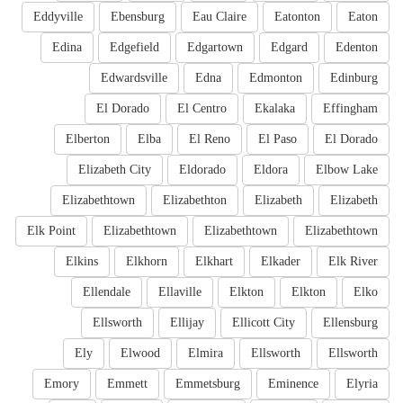
Eddyville
Ebensburg
Eau Claire
Eatonton
Eaton
Edina
Edgefield
Edgartown
Edgard
Edenton
Edwardsville
Edna
Edmonton
Edinburg
El Dorado
El Centro
Ekalaka
Effingham
Elberton
Elba
El Reno
El Paso
El Dorado
Elizabeth City
Eldorado
Eldora
Elbow Lake
Elizabethtown
Elizabethton
Elizabeth
Elizabeth
Elk Point
Elizabethtown
Elizabethtown
Elizabethtown
Elkins
Elkhorn
Elkhart
Elkader
Elk River
Ellendale
Ellaville
Elkton
Elkton
Elko
Ellsworth
Ellijay
Ellicott City
Ellensburg
Ely
Elwood
Elmira
Ellsworth
Ellsworth
Emory
Emmett
Emmetsburg
Eminence
Elyria