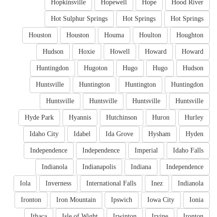
Hopkinsville
Hopewell
Hope
Hood River
Hot Sulphur Springs
Hot Springs
Hot Springs
Houston
Houston
Houma
Houlton
Houghton
Hudson
Hoxie
Howell
Howard
Howard
Huntingdon
Hugoton
Hugo
Hugo
Hudson
Huntsville
Huntington
Huntington
Huntingdon
Huntsville
Huntsville
Huntsville
Huntsville
Hyde Park
Hyannis
Hutchinson
Huron
Hurley
Idaho City
Idabel
Ida Grove
Hysham
Hyden
Independence
Independence
Imperial
Idaho Falls
Indianola
Indianapolis
Indiana
Independence
Iola
Inverness
International Falls
Inez
Indianola
Ironton
Iron Mountain
Ipswich
Iowa City
Ionia
Ithaca
Isle of Wight
Irwinton
Irvine
Ironton