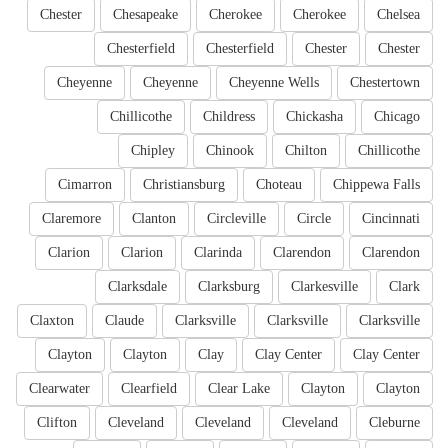
Chester
Chesapeake
Cherokee
Cherokee
Chelsea
Chesterfield
Chesterfield
Chester
Chester
Cheyenne
Cheyenne
Cheyenne Wells
Chestertown
Chillicothe
Childress
Chickasha
Chicago
Chipley
Chinook
Chilton
Chillicothe
Cimarron
Christiansburg
Choteau
Chippewa Falls
Claremore
Clanton
Circleville
Circle
Cincinnati
Clarion
Clarion
Clarinda
Clarendon
Clarendon
Clarksdale
Clarksburg
Clarkesville
Clark
Claxton
Claude
Clarksville
Clarksville
Clarksville
Clayton
Clayton
Clay
Clay Center
Clay Center
Clearwater
Clearfield
Clear Lake
Clayton
Clayton
Clifton
Cleveland
Cleveland
Cleveland
Cleburne