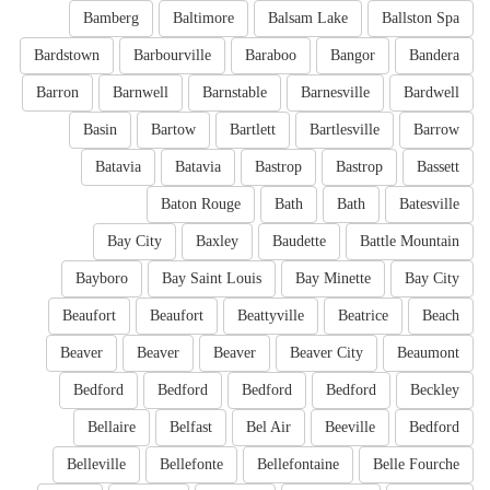
Bamberg
Baltimore
Balsam Lake
Ballston Spa
Bardstown
Barbourville
Baraboo
Bangor
Bandera
Barron
Barnwell
Barnstable
Barnesville
Bardwell
Basin
Bartow
Bartlett
Bartlesville
Barrow
Batavia
Batavia
Bastrop
Bastrop
Bassett
Baton Rouge
Bath
Bath
Batesville
Bay City
Baxley
Baudette
Battle Mountain
Bayboro
Bay Saint Louis
Bay Minette
Bay City
Beaufort
Beaufort
Beattyville
Beatrice
Beach
Beaver
Beaver
Beaver
Beaver City
Beaumont
Bedford
Bedford
Bedford
Bedford
Beckley
Bellaire
Belfast
Bel Air
Beeville
Bedford
Belleville
Bellefonte
Bellefontaine
Belle Fourche