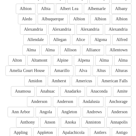
Albion
Albia
Albert Lea
Albemarle
Albany
Aledo
Albuquerque
Albion
Albion
Albion
Alexandria
Alexandria
Alexandria
Alexandria
Allendale
Allegan
Alice
Algona
Alfred
Alma
Alma
Allison
Alliance
Allentown
Alton
Altamont
Alpine
Alpena
Alma
Alma
Amelia Court House
Amarillo
Alva
Altus
Alturas
Amidon
Amherst
Americus
American Falls
Anamosa
Anahuac
Anadarko
Anaconda
Amite
Anderson
Anderson
Andalusia
Anchorage
Ann Arbor
Angola
Angleton
Andrews
Anderson
Anthony
Anson
Anoka
Anniston
Annapolis
Appling
Appleton
Apalachicola
Antlers
Antigo