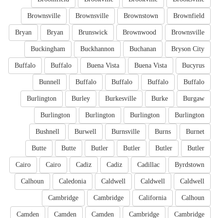
Brownsville
Brownsville
Brownstown
Brownfield
Bryan
Bryan
Brunswick
Brownwood
Brownsville
Buckingham
Buckhannon
Buchanan
Bryson City
Buffalo
Buffalo
Buena Vista
Buena Vista
Bucyrus
Bunnell
Buffalo
Buffalo
Buffalo
Buffalo
Burlington
Burley
Burkesville
Burke
Burgaw
Burlington
Burlington
Burlington
Burlington
Bushnell
Burwell
Burnsville
Burns
Burnet
Butte
Butte
Butler
Butler
Butler
Butler
Cairo
Cairo
Cadiz
Cadiz
Cadillac
Byrdstown
Calhoun
Caledonia
Caldwell
Caldwell
Caldwell
Cambridge
Cambridge
California
Calhoun
Camden
Camden
Camden
Cambridge
Cambridge