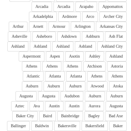
Arcadia
Arcadia
Arapaho
Appomattox
Arkadelphia
Ardmore
Arco
Archer City
Arthur
Arnett
Armour
Arlington
Arkansas City
Asheville
Asheboro
Ashdown
Ashburn
Ash Flat
Ashland
Ashland
Ashland
Ashland
Ashland City
Aspermont
Aspen
Asotin
Ashley
Ashland
Athens
Athens
Athens
Atchison
Astoria
Atlantic
Atlanta
Atlanta
Athens
Athens
Auburn
Auburn
Auburn
Atwood
Atoka
Augusta
Augusta
Audubon
Auburn
Auburn
Aztec
Ava
Austin
Austin
Aurora
Augusta
Baker City
Baird
Bainbridge
Bagley
Bad Axe
Ballinger
Baldwin
Bakersville
Bakersfield
Baker