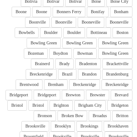
Bolivia
Bolivar
Bolivar
Boise
Boise City
Boone
Boone
Bonners Ferry
Bonifay
Bonham
Boonville
Boonville
Booneville
Booneville
Bowbells
Boulder
Boulder
Bottineau
Boston
Bowling Green
Bowling Green
Bowling Green
Bozeman
Boydton
Bowman
Bowling Green
Brainerd
Brady
Bradenton
Brackettville
Breckenridge
Brazil
Brandon
Brandenburg
Brentwood
Brenham
Breckenridge
Breckenridge
Bridgeport
Bridgeport
Brewton
Brewster
Brevard
Bristol
Bristol
Brighton
Brigham City
Bridgeton
Bronson
Broken Bow
Broadus
Britton
Brooksville
Brooklyn
Brookings
Brookhaven
Broomfield
Brookville
Brookville
Brooksville