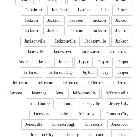
Jacksboro
Jacksboro
Ivanhoe
Iuka
Ithaca
Jackson
Jackson
Jackson
Jackson
Jackson
Jackson
Jackson
Jackson
Jackson
Jackson
Jacksonville
Jacksonville
Jacksonville
Jackson
Janesville
Jamestown
Jamestown
Jamestown
Jasper
Jasper
Jasper
Jasper
Jasper
Jasper
Jefferson
Jefferson City
Jayton
Jay
Jasper
Jefferson
Jefferson
Jefferson
Jefferson
Jefferson
Jerome
Jennings
Jena
Jeffersonville
Jeffersonville
Jim Thorpe
Jetmore
Jerseyville
Jersey City
Jonesboro
Joliet
Johnstown
Johnson City
Jonesville
Jonesborough
Jonesboro
Jonesboro
Junction City
Julesburg
Jourdanton
Jordan