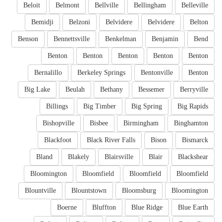
Beloit
Belmont
Bellville
Bellingham
Belleville
Bemidji
Belzoni
Belvidere
Belvidere
Belton
Benson
Bennettsville
Benkelman
Benjamin
Bend
Benton
Benton
Benton
Benton
Benton
Bernalillo
Berkeley Springs
Bentonville
Benton
Big Lake
Beulah
Bethany
Bessemer
Berryville
Billings
Big Timber
Big Spring
Big Rapids
Bishopville
Bisbee
Birmingham
Binghamton
Blackfoot
Black River Falls
Bison
Bismarck
Bland
Blakely
Blairsville
Blair
Blackshear
Bloomington
Bloomfield
Bloomfield
Bloomfield
Blountville
Blountstown
Bloomsburg
Bloomington
Boerne
Bluffton
Blue Ridge
Blue Earth