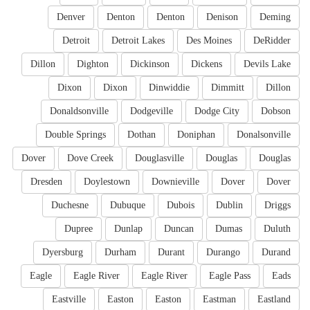
Denver
Denton
Denton
Denison
Deming
Detroit
Detroit Lakes
Des Moines
DeRidder
Dillon
Dighton
Dickinson
Dickens
Devils Lake
Dixon
Dixon
Dinwiddie
Dimmitt
Dillon
Donaldsonville
Dodgeville
Dodge City
Dobson
Double Springs
Dothan
Doniphan
Donalsonville
Dover
Dove Creek
Douglasville
Douglas
Douglas
Dresden
Doylestown
Downieville
Dover
Dover
Duchesne
Dubuque
Dubois
Dublin
Driggs
Dupree
Dunlap
Duncan
Dumas
Duluth
Dyersburg
Durham
Durant
Durango
Durand
Eagle
Eagle River
Eagle River
Eagle Pass
Eads
Eastville
Easton
Easton
Eastman
Eastland