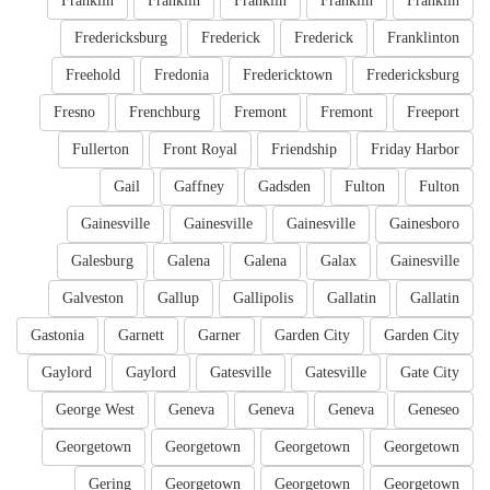
Franklin
Franklin
Franklin
Franklin
Franklin
Fredericksburg
Frederick
Frederick
Franklinton
Freehold
Fredonia
Fredericktown
Fredericksburg
Fresno
Frenchburg
Fremont
Fremont
Freeport
Fullerton
Front Royal
Friendship
Friday Harbor
Gail
Gaffney
Gadsden
Fulton
Fulton
Gainesville
Gainesville
Gainesville
Gainesboro
Galesburg
Galena
Galena
Galax
Gainesville
Galveston
Gallup
Gallipolis
Gallatin
Gallatin
Gastonia
Garnett
Garner
Garden City
Garden City
Gaylord
Gaylord
Gatesville
Gatesville
Gate City
George West
Geneva
Geneva
Geneva
Geneseo
Georgetown
Georgetown
Georgetown
Georgetown
Gering
Georgetown
Georgetown
Georgetown