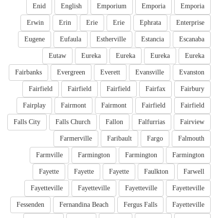
Enid
English
Emporium
Emporia
Emporia
Erwin
Erin
Erie
Erie
Ephrata
Enterprise
Eugene
Eufaula
Estherville
Estancia
Escanaba
Eutaw
Eureka
Eureka
Eureka
Eureka
Fairbanks
Evergreen
Everett
Evansville
Evanston
Fairfield
Fairfield
Fairfield
Fairfax
Fairbury
Fairplay
Fairmont
Fairmont
Fairfield
Fairfield
Falls City
Falls Church
Fallon
Falfurrias
Fairview
Farmerville
Faribault
Fargo
Falmouth
Farmville
Farmington
Farmington
Farmington
Fayette
Fayette
Fayette
Faulkton
Farwell
Fayetteville
Fayetteville
Fayetteville
Fayetteville
Fessenden
Fernandina Beach
Fergus Falls
Fayetteville