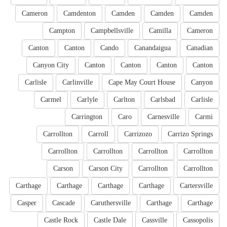
Cameron
Camdenton
Camden
Camden
Camden
Campton
Campbellsville
Camilla
Cameron
Canton
Canton
Cando
Canandaigua
Canadian
Canyon City
Canton
Canton
Canton
Canton
Carlisle
Carlinville
Cape May Court House
Canyon
Carmel
Carlyle
Carlton
Carlsbad
Carlisle
Carrington
Caro
Carnesville
Carmi
Carrollton
Carroll
Carrizozo
Carrizo Springs
Carrollton
Carrollton
Carrollton
Carrollton
Carson
Carson City
Carrollton
Carrollton
Carthage
Carthage
Carthage
Carthage
Cartersville
Casper
Cascade
Caruthersville
Carthage
Carthage
Castle Rock
Castle Dale
Cassville
Cassopolis