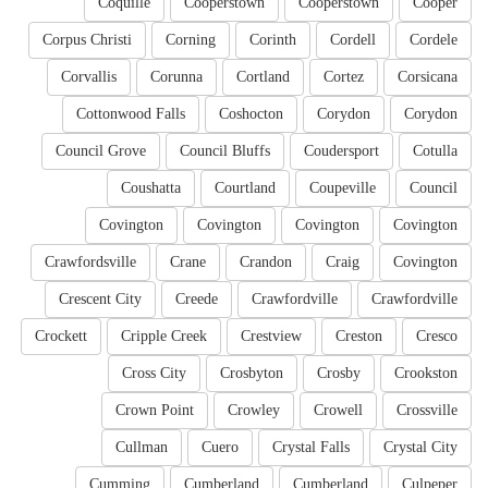
Coquille
Cooperstown
Cooperstown
Cooper
Corpus Christi
Corning
Corinth
Cordell
Cordele
Corvallis
Corunna
Cortland
Cortez
Corsicana
Cottonwood Falls
Coshocton
Corydon
Corydon
Council Grove
Council Bluffs
Coudersport
Cotulla
Coushatta
Courtland
Coupeville
Council
Covington
Covington
Covington
Covington
Crawfordsville
Crane
Crandon
Craig
Covington
Crescent City
Creede
Crawfordville
Crawfordville
Crockett
Cripple Creek
Crestview
Creston
Cresco
Cross City
Crosbyton
Crosby
Crookston
Crown Point
Crowley
Crowell
Crossville
Cullman
Cuero
Crystal Falls
Crystal City
Cumming
Cumberland
Cumberland
Culpeper