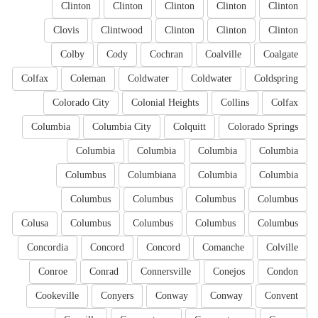
Clinton
Clinton
Clinton
Clinton
Clinton
Clovis
Clintwood
Clinton
Clinton
Clinton
Colby
Cody
Cochran
Coalville
Coalgate
Colfax
Coleman
Coldwater
Coldwater
Coldspring
Colorado City
Colonial Heights
Collins
Colfax
Columbia
Columbia City
Colquitt
Colorado Springs
Columbia
Columbia
Columbia
Columbia
Columbus
Columbiana
Columbia
Columbia
Columbus
Columbus
Columbus
Columbus
Colusa
Columbus
Columbus
Columbus
Columbus
Concordia
Concord
Concord
Comanche
Colville
Conroe
Conrad
Connersville
Conejos
Condon
Cookeville
Conyers
Conway
Conway
Convent