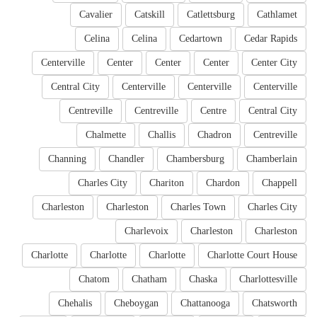
Cavalier
Catskill
Catlettsburg
Cathlamet
Celina
Celina
Cedartown
Cedar Rapids
Centerville
Center
Center
Center
Center City
Central City
Centerville
Centerville
Centerville
Centreville
Centreville
Centre
Central City
Chalmette
Challis
Chadron
Centreville
Channing
Chandler
Chambersburg
Chamberlain
Charles City
Chariton
Chardon
Chappell
Charleston
Charleston
Charles Town
Charles City
Charlevoix
Charleston
Charleston
Charlotte
Charlotte
Charlotte
Charlotte Court House
Chatom
Chatham
Chaska
Charlottesville
Chehalis
Cheboygan
Chattanooga
Chatsworth