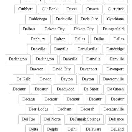
Cuthbert
Cut Bank
Custer
Cusseta
Currituck
Dahlonega
Dadeville
Dade City
Cynthiana
Dalhart
Dakota City
Dakota City
Daingerfield
Danbury
Dalton
Dallas
Dallas
Dallas
Danville
Danville
Danielsville
Dandridge
Darlington
Darlington
Danville
Danville
Danville
Dawson
David City
Davenport
Davenport
De Kalb
Dayton
Dayton
Dayton
Dawsonville
Decatur
Decatur
Deadwood
De Smet
De Queen
Decatur
Decatur
Decatur
Decatur
Decatur
Deer Lodge
Dedham
Decorah
Decaturville
Del Rio
Del Norte
DeFuniak Springs
Defiance
Delta
Delphi
Delhi
Delaware
DeLand