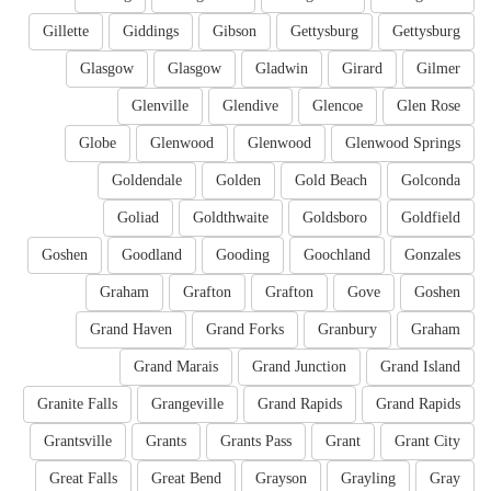
Gillette
Giddings
Gibson
Gettysburg
Gettysburg
Glasgow
Glasgow
Gladwin
Girard
Gilmer
Glenville
Glendive
Glencoe
Glen Rose
Globe
Glenwood
Glenwood
Glenwood Springs
Goldendale
Golden
Gold Beach
Golconda
Goliad
Goldthwaite
Goldsboro
Goldfield
Goshen
Goodland
Gooding
Goochland
Gonzales
Graham
Grafton
Grafton
Gove
Goshen
Grand Haven
Grand Forks
Granbury
Graham
Grand Marais
Grand Junction
Grand Island
Granite Falls
Grangeville
Grand Rapids
Grand Rapids
Grantsville
Grants
Grants Pass
Grant
Grant City
Great Falls
Great Bend
Grayson
Grayling
Gray