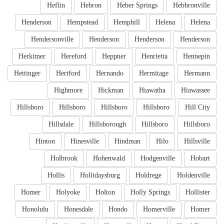
Heflin
Hebron
Heber Springs
Hebbronville
Henderson
Hempstead
Hemphill
Helena
Helena
Hendersonville
Henderson
Henderson
Henderson
Herkimer
Hereford
Heppner
Henrietta
Hennepin
Hettinger
Hertford
Hernando
Hermitage
Hermann
Highmore
Hickman
Hiawatha
Hiawassee
Hillsboro
Hillsboro
Hillsboro
Hillsboro
Hill City
Hillsdale
Hillsborough
Hillsboro
Hillsboro
Hinton
Hinesville
Hindman
Hilo
Hillsville
Holbrook
Hohenwald
Hodgenville
Hobart
Hollis
Hollidaysburg
Holdrege
Holdenville
Homer
Holyoke
Holton
Holly Springs
Hollister
Honolulu
Honesdale
Hondo
Homerville
Homer