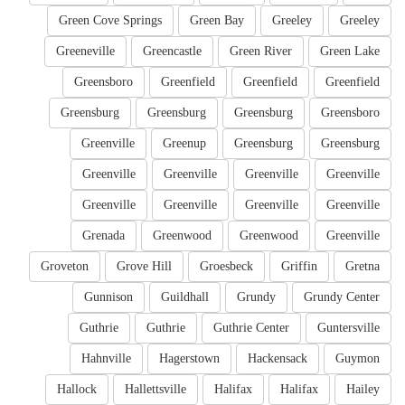
Green Cove Springs
Green Bay
Greeley
Greeley
Greeneville
Greencastle
Green River
Green Lake
Greensboro
Greenfield
Greenfield
Greenfield
Greensburg
Greensburg
Greensburg
Greensboro
Greenville
Greenup
Greensburg
Greensburg
Greenville
Greenville
Greenville
Greenville
Greenville
Greenville
Greenville
Greenville
Grenada
Greenwood
Greenwood
Greenville
Groveton
Grove Hill
Groesbeck
Griffin
Gretna
Gunnison
Guildhall
Grundy
Grundy Center
Guthrie
Guthrie
Guthrie Center
Guntersville
Hahnville
Hagerstown
Hackensack
Guymon
Hallock
Hallettsville
Halifax
Halifax
Hailey