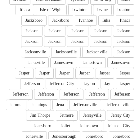
Ithaca
Isle of Wight
Irwinton
Irvine
Ironton
Jacksboro
Jacksboro
Ivanhoe
Iuka
Ithaca
Jackson
Jackson
Jackson
Jackson
Jackson
Jackson
Jackson
Jackson
Jackson
Jackson
Jacksonville
Jacksonville
Jacksonville
Jackson
Janesville
Jamestown
Jamestown
Jamestown
Jasper
Jasper
Jasper
Jasper
Jasper
Jasper
Jefferson
Jefferson City
Jayton
Jay
Jasper
Jefferson
Jefferson
Jefferson
Jefferson
Jefferson
Jerome
Jennings
Jena
Jeffersonville
Jeffersonville
Jim Thorpe
Jetmore
Jerseyville
Jersey City
Jonesboro
Joliet
Johnstown
Johnson City
Jonesville
Jonesborough
Jonesboro
Jonesboro