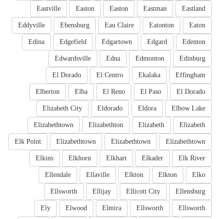
Eastville
Easton
Easton
Eastman
Eastland
Eddyville
Ebensburg
Eau Claire
Eatonton
Eaton
Edina
Edgefield
Edgartown
Edgard
Edenton
Edwardsville
Edna
Edmonton
Edinburg
El Dorado
El Centro
Ekalaka
Effingham
Elberton
Elba
El Reno
El Paso
El Dorado
Elizabeth City
Eldorado
Eldora
Elbow Lake
Elizabethtown
Elizabethton
Elizabeth
Elizabeth
Elk Point
Elizabethtown
Elizabethtown
Elizabethtown
Elkins
Elkhorn
Elkhart
Elkader
Elk River
Ellendale
Ellaville
Elkton
Elkton
Elko
Ellsworth
Ellijay
Ellicott City
Ellensburg
Ely
Elwood
Elmira
Ellsworth
Ellsworth