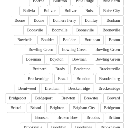
Boerne
Bluffton
Blue Ridge
Blue Earth
Bolivia
Bolivar
Bolivar
Boise
Boise City
Boone
Boone
Bonners Ferry
Bonifay
Bonham
Boonville
Boonville
Booneville
Booneville
Bowbells
Boulder
Boulder
Bottineau
Boston
Bowling Green
Bowling Green
Bowling Green
Bozeman
Boydton
Bowman
Bowling Green
Brainerd
Brady
Bradenton
Brackettville
Breckenridge
Brazil
Brandon
Brandenburg
Brentwood
Brenham
Breckenridge
Breckenridge
Bridgeport
Bridgeport
Brewton
Brewster
Brevard
Bristol
Bristol
Brighton
Brigham City
Bridgeton
Bronson
Broken Bow
Broadus
Britton
Brooksville
Brooklyn
Brookings
Brookhaven