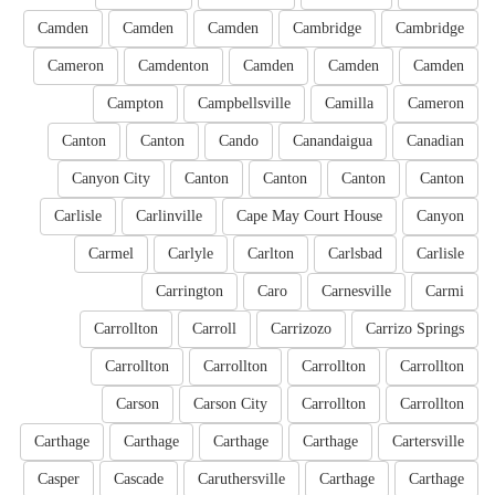
Camden
Camden
Camden
Cambridge
Cambridge
Cameron
Camdenton
Camden
Camden
Camden
Campton
Campbellsville
Camilla
Cameron
Canton
Canton
Cando
Canandaigua
Canadian
Canyon City
Canton
Canton
Canton
Canton
Carlisle
Carlinville
Cape May Court House
Canyon
Carmel
Carlyle
Carlton
Carlsbad
Carlisle
Carrington
Caro
Carnesville
Carmi
Carrollton
Carroll
Carrizozo
Carrizo Springs
Carrollton
Carrollton
Carrollton
Carrollton
Carson
Carson City
Carrollton
Carrollton
Carthage
Carthage
Carthage
Carthage
Cartersville
Casper
Cascade
Caruthersville
Carthage
Carthage