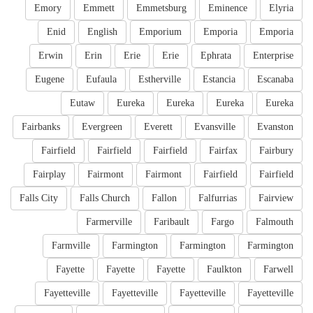
Emory
Emmett
Emmetsburg
Eminence
Elyria
Enid
English
Emporium
Emporia
Emporia
Erwin
Erin
Erie
Erie
Ephrata
Enterprise
Eugene
Eufaula
Estherville
Estancia
Escanaba
Eutaw
Eureka
Eureka
Eureka
Eureka
Fairbanks
Evergreen
Everett
Evansville
Evanston
Fairfield
Fairfield
Fairfield
Fairfax
Fairbury
Fairplay
Fairmont
Fairmont
Fairfield
Fairfield
Falls City
Falls Church
Fallon
Falfurrias
Fairview
Farmerville
Faribault
Fargo
Falmouth
Farmville
Farmington
Farmington
Farmington
Fayette
Fayette
Fayette
Faulkton
Farwell
Fayetteville
Fayetteville
Fayetteville
Fayetteville