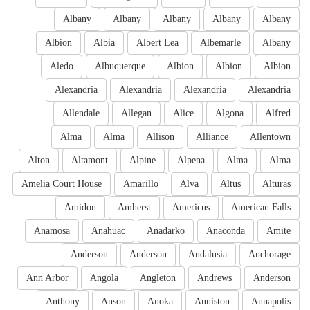
Albany
Albany
Albany
Albany
Albany
Albion
Albia
Albert Lea
Albemarle
Albany
Aledo
Albuquerque
Albion
Albion
Albion
Alexandria
Alexandria
Alexandria
Alexandria
Allendale
Allegan
Alice
Algona
Alfred
Alma
Alma
Allison
Alliance
Allentown
Alton
Altamont
Alpine
Alpena
Alma
Alma
Amelia Court House
Amarillo
Alva
Altus
Alturas
Amidon
Amherst
Americus
American Falls
Anamosa
Anahuac
Anadarko
Anaconda
Amite
Anderson
Anderson
Andalusia
Anchorage
Ann Arbor
Angola
Angleton
Andrews
Anderson
Anthony
Anson
Anoka
Anniston
Annapolis