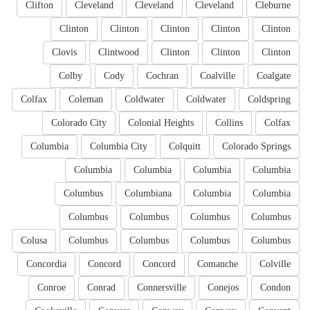
Clifton
Cleveland
Cleveland
Cleveland
Cleburne
Clinton
Clinton
Clinton
Clinton
Clinton
Clovis
Clintwood
Clinton
Clinton
Clinton
Colby
Cody
Cochran
Coalville
Coalgate
Colfax
Coleman
Coldwater
Coldwater
Coldspring
Colorado City
Colonial Heights
Collins
Colfax
Columbia
Columbia City
Colquitt
Colorado Springs
Columbia
Columbia
Columbia
Columbia
Columbus
Columbiana
Columbia
Columbia
Columbus
Columbus
Columbus
Columbus
Colusa
Columbus
Columbus
Columbus
Columbus
Concordia
Concord
Concord
Comanche
Colville
Conroe
Conrad
Connersville
Conejos
Condon