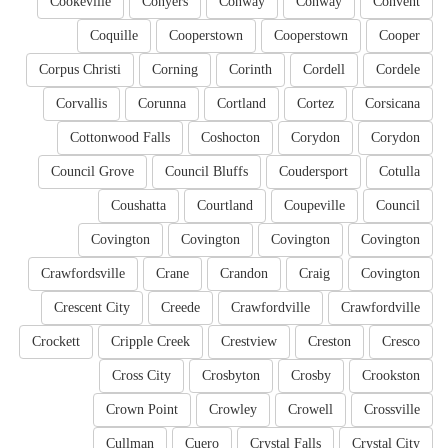
Cookeville
Conyers
Conway
Conway
Convent
Coquille
Cooperstown
Cooperstown
Cooper
Corpus Christi
Corning
Corinth
Cordell
Cordele
Corvallis
Corunna
Cortland
Cortez
Corsicana
Cottonwood Falls
Coshocton
Corydon
Corydon
Council Grove
Council Bluffs
Coudersport
Cotulla
Coushatta
Courtland
Coupeville
Council
Covington
Covington
Covington
Covington
Crawfordsville
Crane
Crandon
Craig
Covington
Crescent City
Creede
Crawfordville
Crawfordville
Crockett
Cripple Creek
Crestview
Creston
Cresco
Cross City
Crosbyton
Crosby
Crookston
Crown Point
Crowley
Crowell
Crossville
Cullman
Cuero
Crystal Falls
Crystal City