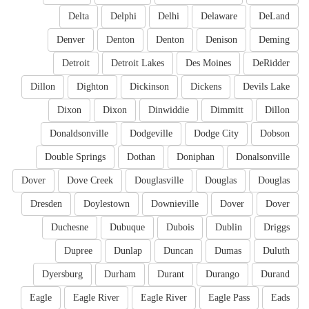
Delta
Delphi
Delhi
Delaware
DeLand
Denver
Denton
Denton
Denison
Deming
Detroit
Detroit Lakes
Des Moines
DeRidder
Dillon
Dighton
Dickinson
Dickens
Devils Lake
Dixon
Dixon
Dinwiddie
Dimmitt
Dillon
Donaldsonville
Dodgeville
Dodge City
Dobson
Double Springs
Dothan
Doniphan
Donalsonville
Dover
Dove Creek
Douglasville
Douglas
Douglas
Dresden
Doylestown
Downieville
Dover
Dover
Duchesne
Dubuque
Dubois
Dublin
Driggs
Dupree
Dunlap
Duncan
Dumas
Duluth
Dyersburg
Durham
Durant
Durango
Durand
Eagle
Eagle River
Eagle River
Eagle Pass
Eads