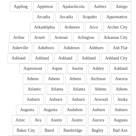
Appling
Appleton
Apalachicola
Antlers
Antigo
Arcadia
Arcadia
Arapaho
Appomattox
Arkadelphia
Ardmore
Arco
Archer City
Arthur
Arnett
Armour
Arlington
Arkansas City
Asheville
Asheboro
Ashdown
Ashburn
Ash Flat
Ashland
Ashland
Ashland
Ashland
Ashland City
Aspermont
Aspen
Asotin
Ashley
Ashland
Athens
Athens
Athens
Atchison
Astoria
Atlantic
Atlanta
Atlanta
Athens
Athens
Auburn
Auburn
Auburn
Atwood
Atoka
Augusta
Augusta
Audubon
Auburn
Auburn
Aztec
Ava
Austin
Austin
Aurora
Augusta
Baker City
Baird
Bainbridge
Bagley
Bad Axe