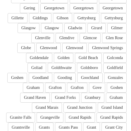
Gering
Georgetown
Georgetown
Georgetown
Gillette
Giddings
Gibson
Gettysburg
Gettysburg
Glasgow
Glasgow
Gladwin
Girard
Gilmer
Glenville
Glendive
Glencoe
Glen Rose
Globe
Glenwood
Glenwood
Glenwood Springs
Goldendale
Golden
Gold Beach
Golconda
Goliad
Goldthwaite
Goldsboro
Goldfield
Goshen
Goodland
Gooding
Goochland
Gonzales
Graham
Grafton
Grafton
Gove
Goshen
Grand Haven
Grand Forks
Granbury
Graham
Grand Marais
Grand Junction
Grand Island
Granite Falls
Grangeville
Grand Rapids
Grand Rapids
Grantsville
Grants
Grants Pass
Grant
Grant City