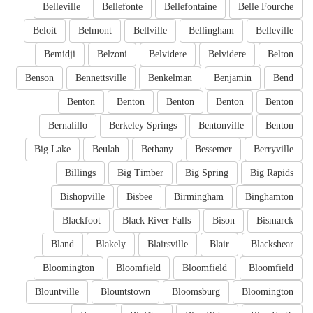
Belleville
Bellefonte
Bellefontaine
Belle Fourche
Beloit
Belmont
Bellville
Bellingham
Belleville
Bemidji
Belzoni
Belvidere
Belvidere
Belton
Benson
Bennettsville
Benkelman
Benjamin
Bend
Benton
Benton
Benton
Benton
Benton
Bernalillo
Berkeley Springs
Bentonville
Benton
Big Lake
Beulah
Bethany
Bessemer
Berryville
Billings
Big Timber
Big Spring
Big Rapids
Bishopville
Bisbee
Birmingham
Binghamton
Blackfoot
Black River Falls
Bison
Bismarck
Bland
Blakely
Blairsville
Blair
Blackshear
Bloomington
Bloomfield
Bloomfield
Bloomfield
Blountville
Blountstown
Bloomsburg
Bloomington