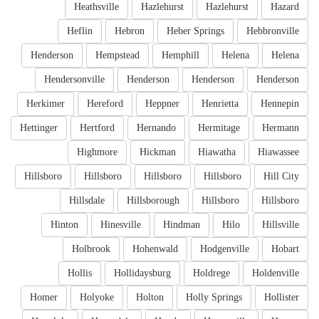
Heathsville
Hazlehurst
Hazlehurst
Hazard
Heflin
Hebron
Heber Springs
Hebbronville
Henderson
Hempstead
Hemphill
Helena
Helena
Hendersonville
Henderson
Henderson
Henderson
Herkimer
Hereford
Heppner
Henrietta
Hennepin
Hettinger
Hertford
Hernando
Hermitage
Hermann
Highmore
Hickman
Hiawatha
Hiawassee
Hillsboro
Hillsboro
Hillsboro
Hillsboro
Hill City
Hillsdale
Hillsborough
Hillsboro
Hillsboro
Hinton
Hinesville
Hindman
Hilo
Hillsville
Holbrook
Hohenwald
Hodgenville
Hobart
Hollis
Hollidaysburg
Holdrege
Holdenville
Homer
Holyoke
Holton
Holly Springs
Hollister