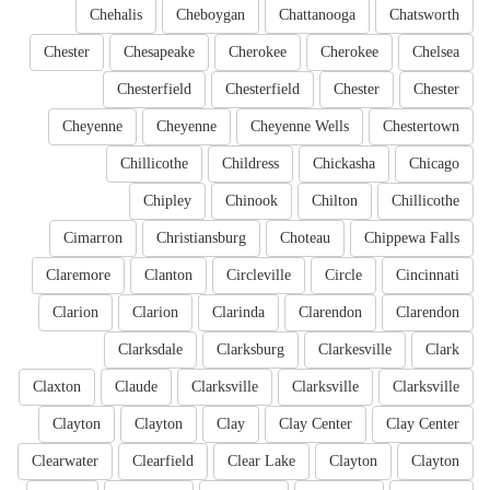
Chehalis
Cheboygan
Chattanooga
Chatsworth
Chester
Chesapeake
Cherokee
Cherokee
Chelsea
Chesterfield
Chesterfield
Chester
Chester
Cheyenne
Cheyenne
Cheyenne Wells
Chestertown
Chillicothe
Childress
Chickasha
Chicago
Chipley
Chinook
Chilton
Chillicothe
Cimarron
Christiansburg
Choteau
Chippewa Falls
Claremore
Clanton
Circleville
Circle
Cincinnati
Clarion
Clarion
Clarinda
Clarendon
Clarendon
Clarksdale
Clarksburg
Clarkesville
Clark
Claxton
Claude
Clarksville
Clarksville
Clarksville
Clayton
Clayton
Clay
Clay Center
Clay Center
Clearwater
Clearfield
Clear Lake
Clayton
Clayton