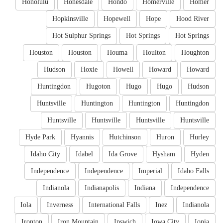
Honolulu
Honesdale
Hondo
Homerville
Homer
Hopkinsville
Hopewell
Hope
Hood River
Hot Sulphur Springs
Hot Springs
Hot Springs
Houston
Houston
Houma
Houlton
Houghton
Hudson
Hoxie
Howell
Howard
Howard
Huntingdon
Hugoton
Hugo
Hugo
Hudson
Huntsville
Huntington
Huntington
Huntingdon
Huntsville
Huntsville
Huntsville
Huntsville
Hyde Park
Hyannis
Hutchinson
Huron
Hurley
Idaho City
Idabel
Ida Grove
Hysham
Hyden
Independence
Independence
Imperial
Idaho Falls
Indianola
Indianapolis
Indiana
Independence
Iola
Inverness
International Falls
Inez
Indianola
Ironton
Iron Mountain
Ipswich
Iowa City
Ionia