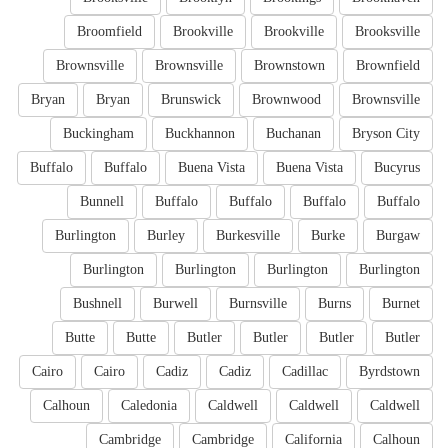
Broomfield
Brookville
Brookville
Brooksville
Brownsville
Brownsville
Brownstown
Brownfield
Bryan
Bryan
Brunswick
Brownwood
Brownsville
Buckingham
Buckhannon
Buchanan
Bryson City
Buffalo
Buffalo
Buena Vista
Buena Vista
Bucyrus
Bunnell
Buffalo
Buffalo
Buffalo
Buffalo
Burlington
Burley
Burkesville
Burke
Burgaw
Burlington
Burlington
Burlington
Burlington
Bushnell
Burwell
Burnsville
Burns
Burnet
Butte
Butte
Butler
Butler
Butler
Butler
Cairo
Cairo
Cadiz
Cadiz
Cadillac
Byrdstown
Calhoun
Caledonia
Caldwell
Caldwell
Caldwell
Cambridge
Cambridge
California
Calhoun