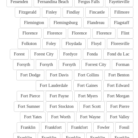
Fessenden
Fernandina Beach
Fergus Falls
Fayetteville
Fitzgerald
Finley
Findlay
Fincastle
Fillmore
Flemington
Flemingsburg
Flandreau
Flagstaff
Florence
Florence
Florence
Florence
Flint
Folkston
Foley
Floydada
Floyd
Floresville
Forest
Forest City
Fordyce
Fonda
Fond du Lac
Forsyth
Forsyth
Forsyth
Forrest City
Forman
Fort Dodge
Fort Davis
Fort Collins
Fort Benton
Fort Lauderdale
Fort Gaines
Fort Edward
Fort Pierce
Fort Payne
Fort Myers
Fort Morgan
Fort Sumner
Fort Stockton
Fort Scott
Fort Pierre
Fort Yates
Fort Worth
Fort Wayne
Fort Valley
Franklin
Frankfort
Frankfort
Fowler
Fossil
Franklin
Franklin
Franklin
Franklin
Franklin