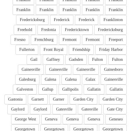
Franklin
Franklin
Franklin
Franklin
Franklin
Fredericksburg
Frederick
Frederick
Franklinton
Freehold
Fredonia
Fredericktown
Fredericksburg
Fresno
Frenchburg
Fremont
Fremont
Freeport
Fullerton
Front Royal
Friendship
Friday Harbor
Gail
Gaffney
Gadsden
Fulton
Fulton
Gainesville
Gainesville
Gainesville
Gainesboro
Galesburg
Galena
Galena
Galax
Gainesville
Galveston
Gallup
Gallipolis
Gallatin
Gallatin
Gastonia
Garnett
Garner
Garden City
Garden City
Gaylord
Gaylord
Gatesville
Gatesville
Gate City
George West
Geneva
Geneva
Geneva
Geneseo
Georgetown
Georgetown
Georgetown
Georgetown