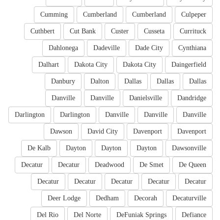
Cumming
Cumberland
Cumberland
Culpeper
Cuthbert
Cut Bank
Custer
Cusseta
Currituck
Dahlonega
Dadeville
Dade City
Cynthiana
Dalhart
Dakota City
Dakota City
Daingerfield
Danbury
Dalton
Dallas
Dallas
Dallas
Danville
Danville
Danielsville
Dandridge
Darlington
Darlington
Danville
Danville
Danville
Dawson
David City
Davenport
Davenport
De Kalb
Dayton
Dayton
Dayton
Dawsonville
Decatur
Decatur
Deadwood
De Smet
De Queen
Decatur
Decatur
Decatur
Decatur
Decatur
Deer Lodge
Dedham
Decorah
Decaturville
Del Rio
Del Norte
DeFuniak Springs
Defiance