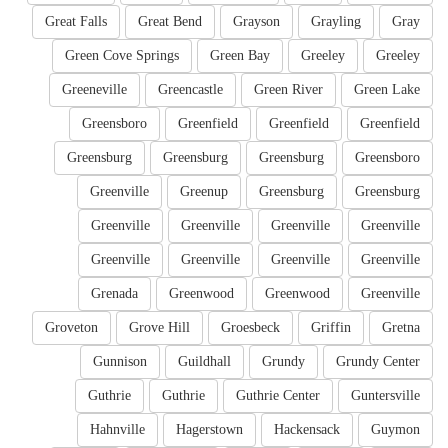
Great Falls
Great Bend
Grayson
Grayling
Gray
Green Cove Springs
Green Bay
Greeley
Greeley
Greeneville
Greencastle
Green River
Green Lake
Greensboro
Greenfield
Greenfield
Greenfield
Greensburg
Greensburg
Greensburg
Greensboro
Greenville
Greenup
Greensburg
Greensburg
Greenville
Greenville
Greenville
Greenville
Greenville
Greenville
Greenville
Greenville
Grenada
Greenwood
Greenwood
Greenville
Groveton
Grove Hill
Groesbeck
Griffin
Gretna
Gunnison
Guildhall
Grundy
Grundy Center
Guthrie
Guthrie
Guthrie Center
Guntersville
Hahnville
Hagerstown
Hackensack
Guymon