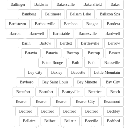
Ballinger
Baldwin
Bakersville
Bakersfield
Baker
Bamberg
Baltimore
Balsam Lake
Ballston Spa
Bardstown
Barbourville
Baraboo
Bangor
Bandera
Barron
Barnwell
Barnstable
Barnesville
Bardwell
Basin
Bartow
Bartlett
Bartlesville
Barrow
Batavia
Batavia
Bastrop
Bastrop
Bassett
Baton Rouge
Bath
Bath
Batesville
Bay City
Baxley
Baudette
Battle Mountain
Bayboro
Bay Saint Louis
Bay Minette
Bay City
Beaufort
Beaufort
Beattyville
Beatrice
Beach
Beaver
Beaver
Beaver
Beaver City
Beaumont
Bedford
Bedford
Bedford
Bedford
Beckley
Bellaire
Belfast
Bel Air
Beeville
Bedford