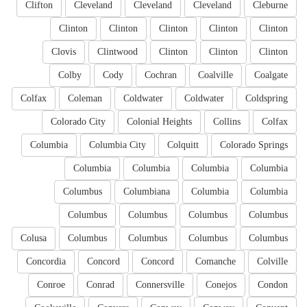
Clifton
Cleveland
Cleveland
Cleveland
Cleburne
Clinton
Clinton
Clinton
Clinton
Clinton
Clovis
Clintwood
Clinton
Clinton
Clinton
Colby
Cody
Cochran
Coalville
Coalgate
Colfax
Coleman
Coldwater
Coldwater
Coldspring
Colorado City
Colonial Heights
Collins
Colfax
Columbia
Columbia City
Colquitt
Colorado Springs
Columbia
Columbia
Columbia
Columbia
Columbus
Columbiana
Columbia
Columbia
Columbus
Columbus
Columbus
Columbus
Colusa
Columbus
Columbus
Columbus
Columbus
Concordia
Concord
Concord
Comanche
Colville
Conroe
Conrad
Connersville
Conejos
Condon