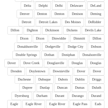
Delta
Delphi
Delhi
Delaware
DeLand
Denver
Denton
Denton
Denison
Deming
Detroit
Detroit Lakes
Des Moines
DeRidder
Dillon
Dighton
Dickinson
Dickens
Devils Lake
Dixon
Dixon
Dinwiddie
Dimmitt
Dillon
Donaldsonville
Dodgeville
Dodge City
Dobson
Double Springs
Dothan
Doniphan
Donalsonville
Dover
Dove Creek
Douglasville
Douglas
Douglas
Dresden
Doylestown
Downieville
Dover
Dover
Duchesne
Dubuque
Dubois
Dublin
Driggs
Dupree
Dunlap
Duncan
Dumas
Duluth
Dyersburg
Durham
Durant
Durango
Durand
Eagle
Eagle River
Eagle River
Eagle Pass
Eads