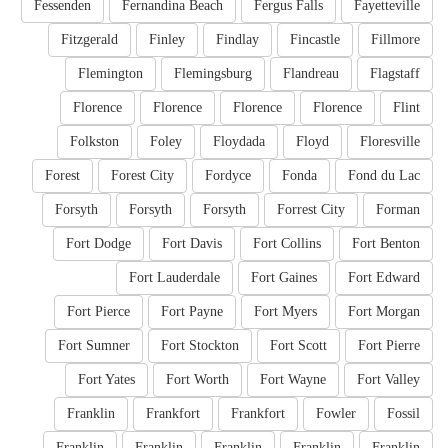
Fessenden
Fernandina Beach
Fergus Falls
Fayetteville
Fitzgerald
Finley
Findlay
Fincastle
Fillmore
Flemington
Flemingsburg
Flandreau
Flagstaff
Florence
Florence
Florence
Florence
Flint
Folkston
Foley
Floydada
Floyd
Floresville
Forest
Forest City
Fordyce
Fonda
Fond du Lac
Forsyth
Forsyth
Forsyth
Forrest City
Forman
Fort Dodge
Fort Davis
Fort Collins
Fort Benton
Fort Lauderdale
Fort Gaines
Fort Edward
Fort Pierce
Fort Payne
Fort Myers
Fort Morgan
Fort Sumner
Fort Stockton
Fort Scott
Fort Pierre
Fort Yates
Fort Worth
Fort Wayne
Fort Valley
Franklin
Frankfort
Frankfort
Fowler
Fossil
Franklin
Franklin
Franklin
Franklin
Franklin