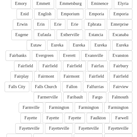
Emory
Emmett
Emmetsburg
Eminence
Elyria
Enid
English
Emporium
Emporia
Emporia
Erwin
Erin
Erie
Erie
Ephrata
Enterprise
Eugene
Eufaula
Estherville
Estancia
Escanaba
Eutaw
Eureka
Eureka
Eureka
Eureka
Fairbanks
Evergreen
Everett
Evansville
Evanston
Fairfield
Fairfield
Fairfield
Fairfax
Fairbury
Fairplay
Fairmont
Fairmont
Fairfield
Fairfield
Falls City
Falls Church
Fallon
Falfurrias
Fairview
Farmerville
Faribault
Fargo
Falmouth
Farmville
Farmington
Farmington
Farmington
Fayette
Fayette
Fayette
Faulkton
Farwell
Fayetteville
Fayetteville
Fayetteville
Fayetteville