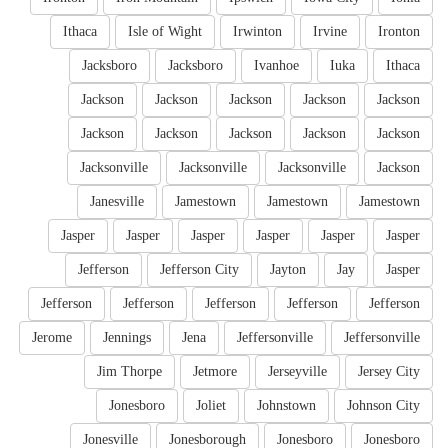
Ithaca
Isle of Wight
Irwinton
Irvine
Ironton
Jacksboro
Jacksboro
Ivanhoe
Iuka
Ithaca
Jackson
Jackson
Jackson
Jackson
Jackson
Jackson
Jackson
Jackson
Jackson
Jackson
Jacksonville
Jacksonville
Jacksonville
Jackson
Janesville
Jamestown
Jamestown
Jamestown
Jasper
Jasper
Jasper
Jasper
Jasper
Jasper
Jefferson
Jefferson City
Jayton
Jay
Jasper
Jefferson
Jefferson
Jefferson
Jefferson
Jefferson
Jerome
Jennings
Jena
Jeffersonville
Jeffersonville
Jim Thorpe
Jetmore
Jerseyville
Jersey City
Jonesboro
Joliet
Johnstown
Johnson City
Jonesville
Jonesborough
Jonesboro
Jonesboro