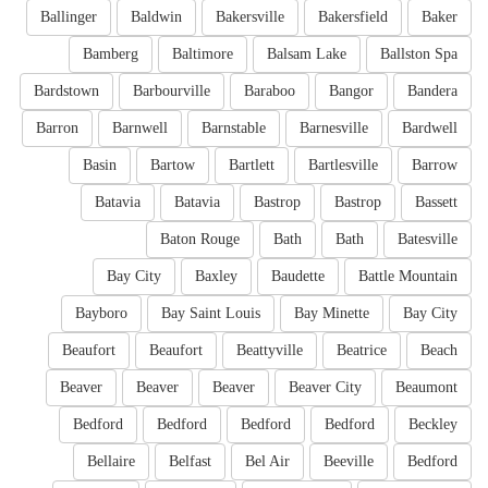
Ballinger
Baldwin
Bakersville
Bakersfield
Baker
Bamberg
Baltimore
Balsam Lake
Ballston Spa
Bardstown
Barbourville
Baraboo
Bangor
Bandera
Barron
Barnwell
Barnstable
Barnesville
Bardwell
Basin
Bartow
Bartlett
Bartlesville
Barrow
Batavia
Batavia
Bastrop
Bastrop
Bassett
Baton Rouge
Bath
Bath
Batesville
Bay City
Baxley
Baudette
Battle Mountain
Bayboro
Bay Saint Louis
Bay Minette
Bay City
Beaufort
Beaufort
Beattyville
Beatrice
Beach
Beaver
Beaver
Beaver
Beaver City
Beaumont
Bedford
Bedford
Bedford
Bedford
Beckley
Bellaire
Belfast
Bel Air
Beeville
Bedford