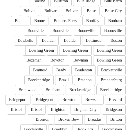
Boerne
Bluffton
Blue Ridge
Blue Earth
Bolivia
Bolivar
Bolivar
Boise
Boise City
Boone
Boone
Bonners Ferry
Bonifay
Bonham
Boonville
Boonville
Booneville
Booneville
Bowbells
Boulder
Boulder
Bottineau
Boston
Bowling Green
Bowling Green
Bowling Green
Bozeman
Boydton
Bowman
Bowling Green
Brainerd
Brady
Bradenton
Brackettville
Breckenridge
Brazil
Brandon
Brandenburg
Brentwood
Brenham
Breckenridge
Breckenridge
Bridgeport
Bridgeport
Brewton
Brewster
Brevard
Bristol
Bristol
Brighton
Brigham City
Bridgeton
Bronson
Broken Bow
Broadus
Britton
Brooksville
Brooklyn
Brookings
Brookhaven