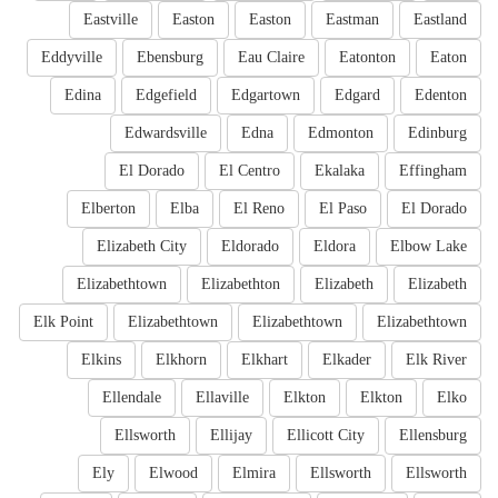
Eastville
Easton
Easton
Eastman
Eastland
Eddyville
Ebensburg
Eau Claire
Eatonton
Eaton
Edina
Edgefield
Edgartown
Edgard
Edenton
Edwardsville
Edna
Edmonton
Edinburg
El Dorado
El Centro
Ekalaka
Effingham
Elberton
Elba
El Reno
El Paso
El Dorado
Elizabeth City
Eldorado
Eldora
Elbow Lake
Elizabethtown
Elizabethton
Elizabeth
Elizabeth
Elk Point
Elizabethtown
Elizabethtown
Elizabethtown
Elkins
Elkhorn
Elkhart
Elkader
Elk River
Ellendale
Ellaville
Elkton
Elkton
Elko
Ellsworth
Ellijay
Ellicott City
Ellensburg
Ely
Elwood
Elmira
Ellsworth
Ellsworth