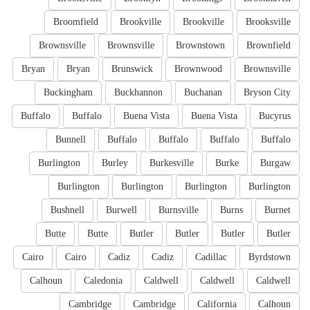
Broomfield
Brookville
Brookville
Brooksville
Brownsville
Brownsville
Brownstown
Brownfield
Bryan
Bryan
Brunswick
Brownwood
Brownsville
Buckingham
Buckhannon
Buchanan
Bryson City
Buffalo
Buffalo
Buena Vista
Buena Vista
Bucyrus
Bunnell
Buffalo
Buffalo
Buffalo
Buffalo
Burlington
Burley
Burkesville
Burke
Burgaw
Burlington
Burlington
Burlington
Burlington
Bushnell
Burwell
Burnsville
Burns
Burnet
Butte
Butte
Butler
Butler
Butler
Butler
Cairo
Cairo
Cadiz
Cadiz
Cadillac
Byrdstown
Calhoun
Caledonia
Caldwell
Caldwell
Caldwell
Cambridge
Cambridge
California
Calhoun