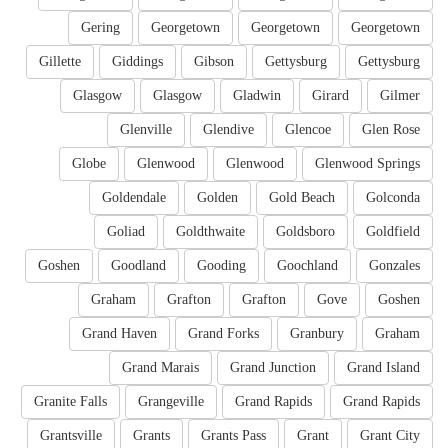
Gering
Georgetown
Georgetown
Georgetown
Gillette
Giddings
Gibson
Gettysburg
Gettysburg
Glasgow
Glasgow
Gladwin
Girard
Gilmer
Glenville
Glendive
Glencoe
Glen Rose
Globe
Glenwood
Glenwood
Glenwood Springs
Goldendale
Golden
Gold Beach
Golconda
Goliad
Goldthwaite
Goldsboro
Goldfield
Goshen
Goodland
Gooding
Goochland
Gonzales
Graham
Grafton
Grafton
Gove
Goshen
Grand Haven
Grand Forks
Granbury
Graham
Grand Marais
Grand Junction
Grand Island
Granite Falls
Grangeville
Grand Rapids
Grand Rapids
Grantsville
Grants
Grants Pass
Grant
Grant City