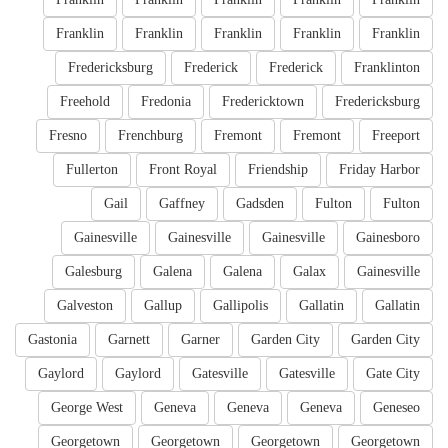
Franklin
Franklin
Franklin
Franklin
Franklin
Fredericksburg
Frederick
Frederick
Franklinton
Freehold
Fredonia
Fredericktown
Fredericksburg
Fresno
Frenchburg
Fremont
Fremont
Freeport
Fullerton
Front Royal
Friendship
Friday Harbor
Gail
Gaffney
Gadsden
Fulton
Fulton
Gainesville
Gainesville
Gainesville
Gainesboro
Galesburg
Galena
Galena
Galax
Gainesville
Galveston
Gallup
Gallipolis
Gallatin
Gallatin
Gastonia
Garnett
Garner
Garden City
Garden City
Gaylord
Gaylord
Gatesville
Gatesville
Gate City
George West
Geneva
Geneva
Geneva
Geneseo
Georgetown
Georgetown
Georgetown
Georgetown