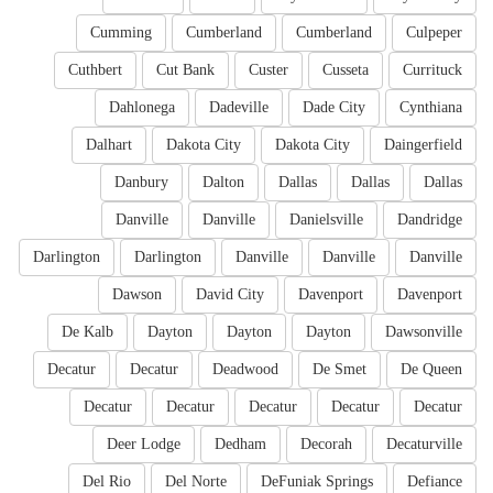
Cumming
Cumberland
Cumberland
Culpeper
Cuthbert
Cut Bank
Custer
Cusseta
Currituck
Dahlonega
Dadeville
Dade City
Cynthiana
Dalhart
Dakota City
Dakota City
Daingerfield
Danbury
Dalton
Dallas
Dallas
Dallas
Danville
Danville
Danielsville
Dandridge
Darlington
Darlington
Danville
Danville
Danville
Dawson
David City
Davenport
Davenport
De Kalb
Dayton
Dayton
Dayton
Dawsonville
Decatur
Decatur
Deadwood
De Smet
De Queen
Decatur
Decatur
Decatur
Decatur
Decatur
Deer Lodge
Dedham
Decorah
Decaturville
Del Rio
Del Norte
DeFuniak Springs
Defiance