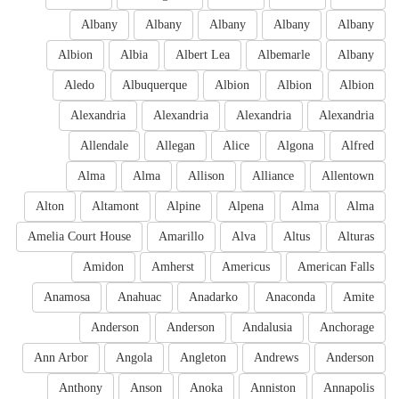
Albany
Albany
Albany
Albany
Albany
Albion
Albia
Albert Lea
Albemarle
Albany
Aledo
Albuquerque
Albion
Albion
Albion
Alexandria
Alexandria
Alexandria
Alexandria
Allendale
Allegan
Alice
Algona
Alfred
Alma
Alma
Allison
Alliance
Allentown
Alton
Altamont
Alpine
Alpena
Alma
Alma
Amelia Court House
Amarillo
Alva
Altus
Alturas
Amidon
Amherst
Americus
American Falls
Anamosa
Anahuac
Anadarko
Anaconda
Amite
Anderson
Anderson
Andalusia
Anchorage
Ann Arbor
Angola
Angleton
Andrews
Anderson
Anthony
Anson
Anoka
Anniston
Annapolis