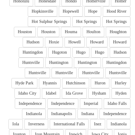
Honolulu
Honesdale
Hondo
Homerville
Homer
Hopkinsville
Hopewell
Hope
Hood River
Hot Sulphur Springs
Hot Springs
Hot Springs
Houston
Houston
Houma
Houlton
Houghton
Hudson
Hoxie
Howell
Howard
Howard
Huntingdon
Hugoton
Hugo
Hugo
Hudson
Huntsville
Huntington
Huntington
Huntingdon
Huntsville
Huntsville
Huntsville
Huntsville
Hyde Park
Hyannis
Hutchinson
Huron
Hurley
Idaho City
Idabel
Ida Grove
Hysham
Hyden
Independence
Independence
Imperial
Idaho Falls
Indianola
Indianapolis
Indiana
Independence
Iola
Inverness
International Falls
Inez
Indianola
Ironton
Iron Mountain
Ipswich
Iowa City
Ionia