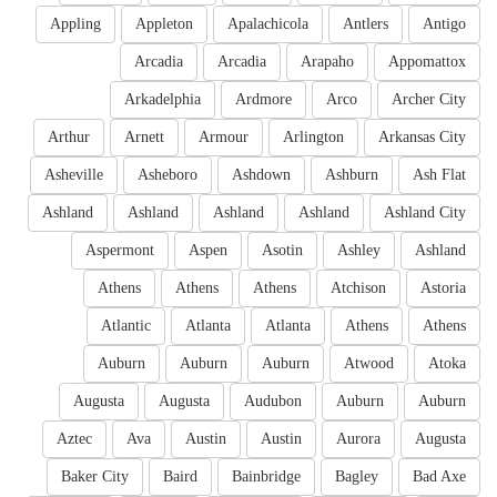
Appling
Appleton
Apalachicola
Antlers
Antigo
Arcadia
Arcadia
Arapaho
Appomattox
Arkadelphia
Ardmore
Arco
Archer City
Arthur
Arnett
Armour
Arlington
Arkansas City
Asheville
Asheboro
Ashdown
Ashburn
Ash Flat
Ashland
Ashland
Ashland
Ashland
Ashland City
Aspermont
Aspen
Asotin
Ashley
Ashland
Athens
Athens
Athens
Atchison
Astoria
Atlantic
Atlanta
Atlanta
Athens
Athens
Auburn
Auburn
Auburn
Atwood
Atoka
Augusta
Augusta
Audubon
Auburn
Auburn
Aztec
Ava
Austin
Austin
Aurora
Augusta
Baker City
Baird
Bainbridge
Bagley
Bad Axe