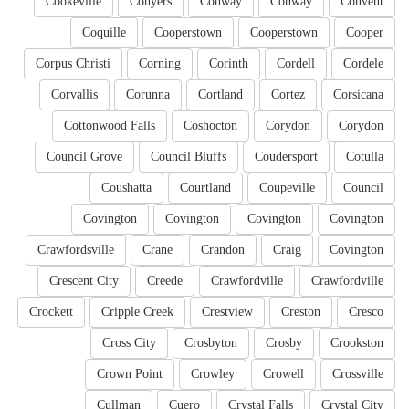
Cookeville
Conyers
Conway
Conway
Convent
Coquille
Cooperstown
Cooperstown
Cooper
Corpus Christi
Corning
Corinth
Cordell
Cordele
Corvallis
Corunna
Cortland
Cortez
Corsicana
Cottonwood Falls
Coshocton
Corydon
Corydon
Council Grove
Council Bluffs
Coudersport
Cotulla
Coushatta
Courtland
Coupeville
Council
Covington
Covington
Covington
Covington
Crawfordsville
Crane
Crandon
Craig
Covington
Crescent City
Creede
Crawfordville
Crawfordville
Crockett
Cripple Creek
Crestview
Creston
Cresco
Cross City
Crosbyton
Crosby
Crookston
Crown Point
Crowley
Crowell
Crossville
Cullman
Cuero
Crystal Falls
Crystal City