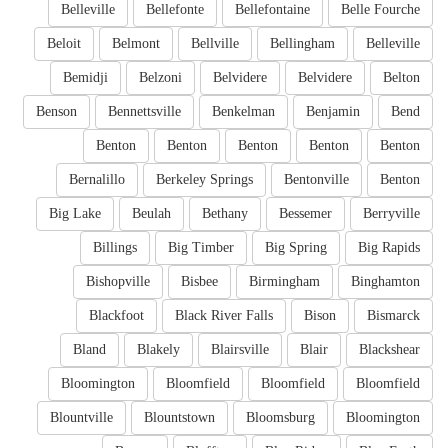
Belleville
Bellefonte
Bellefontaine
Belle Fourche
Beloit
Belmont
Bellville
Bellingham
Belleville
Bemidji
Belzoni
Belvidere
Belvidere
Belton
Benson
Bennettsville
Benkelman
Benjamin
Bend
Benton
Benton
Benton
Benton
Benton
Bernalillo
Berkeley Springs
Bentonville
Benton
Big Lake
Beulah
Bethany
Bessemer
Berryville
Billings
Big Timber
Big Spring
Big Rapids
Bishopville
Bisbee
Birmingham
Binghamton
Blackfoot
Black River Falls
Bison
Bismarck
Bland
Blakely
Blairsville
Blair
Blackshear
Bloomington
Bloomfield
Bloomfield
Bloomfield
Blountville
Blountstown
Bloomsburg
Bloomington