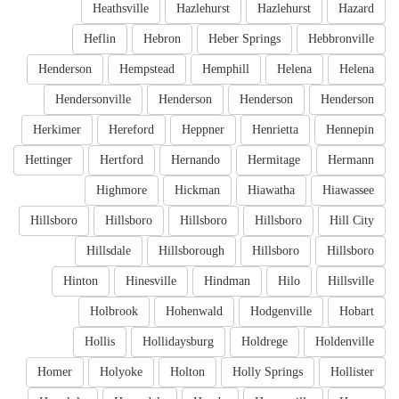
Heathsville
Hazlehurst
Hazlehurst
Hazard
Heflin
Hebron
Heber Springs
Hebbronville
Henderson
Hempstead
Hemphill
Helena
Helena
Hendersonville
Henderson
Henderson
Henderson
Herkimer
Hereford
Heppner
Henrietta
Hennepin
Hettinger
Hertford
Hernando
Hermitage
Hermann
Highmore
Hickman
Hiawatha
Hiawassee
Hillsboro
Hillsboro
Hillsboro
Hillsboro
Hill City
Hillsdale
Hillsborough
Hillsboro
Hillsboro
Hinton
Hinesville
Hindman
Hilo
Hillsville
Holbrook
Hohenwald
Hodgenville
Hobart
Hollis
Hollidaysburg
Holdrege
Holdenville
Homer
Holyoke
Holton
Holly Springs
Hollister