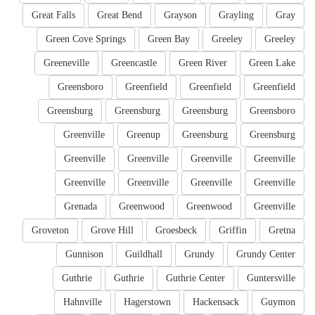
Great Falls
Great Bend
Grayson
Grayling
Gray
Green Cove Springs
Green Bay
Greeley
Greeley
Greeneville
Greencastle
Green River
Green Lake
Greensboro
Greenfield
Greenfield
Greenfield
Greensburg
Greensburg
Greensburg
Greensboro
Greenville
Greenup
Greensburg
Greensburg
Greenville
Greenville
Greenville
Greenville
Greenville
Greenville
Greenville
Greenville
Grenada
Greenwood
Greenwood
Greenville
Groveton
Grove Hill
Groesbeck
Griffin
Gretna
Gunnison
Guildhall
Grundy
Grundy Center
Guthrie
Guthrie
Guthrie Center
Guntersville
Hahnville
Hagerstown
Hackensack
Guymon