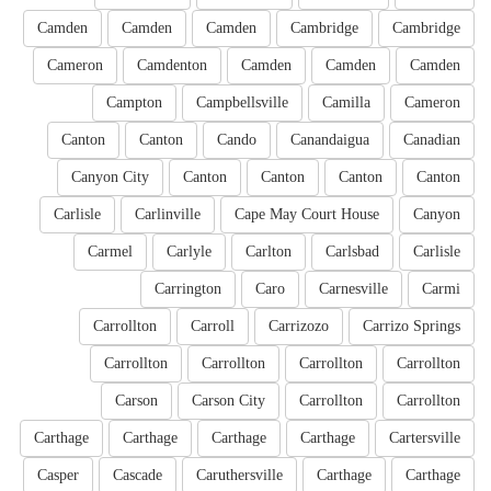
Camden
Camden
Camden
Cambridge
Cambridge
Cameron
Camdenton
Camden
Camden
Camden
Campton
Campbellsville
Camilla
Cameron
Canton
Canton
Cando
Canandaigua
Canadian
Canyon City
Canton
Canton
Canton
Canton
Carlisle
Carlinville
Cape May Court House
Canyon
Carmel
Carlyle
Carlton
Carlsbad
Carlisle
Carrington
Caro
Carnesville
Carmi
Carrollton
Carroll
Carrizozo
Carrizo Springs
Carrollton
Carrollton
Carrollton
Carrollton
Carson
Carson City
Carrollton
Carrollton
Carthage
Carthage
Carthage
Carthage
Cartersville
Casper
Cascade
Caruthersville
Carthage
Carthage