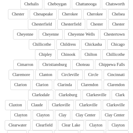
Chehalis
Cheboygan
Chattanooga
Chatsworth
Chester
Chesapeake
Cherokee
Cherokee
Chelsea
Chesterfield
Chesterfield
Chester
Chester
Cheyenne
Cheyenne
Cheyenne Wells
Chestertown
Chillicothe
Childress
Chickasha
Chicago
Chipley
Chinook
Chilton
Chillicothe
Cimarron
Christiansburg
Choteau
Chippewa Falls
Claremore
Clanton
Circleville
Circle
Cincinnati
Clarion
Clarion
Clarinda
Clarendon
Clarendon
Clarksdale
Clarksburg
Clarkesville
Clark
Claxton
Claude
Clarksville
Clarksville
Clarksville
Clayton
Clayton
Clay
Clay Center
Clay Center
Clearwater
Clearfield
Clear Lake
Clayton
Clayton