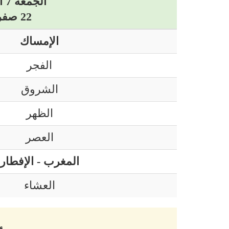
الجمعة 7 أوت 2026 ميلادي
22 صفر 1448 هجري
الإمساك
الفجر
الشروق
الظهر
العصر
المغرب - الإفطار
العشاء