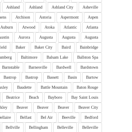
Ashland
Ashland
Ashland City
Asheville
hens
Atchison
Astoria
Aspermont
Aspen
Auburn
Atwood
Atoka
Atlantic
Atlanta
Austin
Aurora
Augusta
Augusta
Augusta
ield
Baker
Baker City
Baird
Bainbridge
amberg
Baltimore
Balsam Lake
Ballston Spa
Barnstable
Barnesville
Bardwell
Bardstown
Bastrop
Bastrop
Bassett
Basin
Bartow
axley
Baudette
Battle Mountain
Baton Rouge
Beatrice
Beach
Bayboro
Bay Saint Louis
kley
Beaver
Beaver
Beaver
Beaver City
ellaire
Belfast
Bel Air
Beeville
Bedford
Bellville
Bellingham
Belleville
Belleville