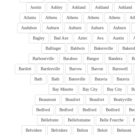
Asotin
Ashley
Ashland
Ashland
Ashland
Atlanta
Athens
Athens
Athens
Athens
At
Audubon
Auburn
Auburn
Auburn
Auburn
Bagley
Bad Axe
Aztec
Ava
Austin
Ballinger
Baldwin
Bakersville
Bakersf
Barbourville
Baraboo
Bangor
Bandera
B
Bartlett
Bartlesville
Barrow
Barron
Barnwell
Bath
Bath
Batesville
Batavia
Batavia
Bay Minette
Bay City
Bay City
B
Beaumont
Beaufort
Beaufort
Beattyville
Bedford
Bedford
Bedford
Bedford
Bec
Bellefonte
Bellefontaine
Belle Fourche
B
Belvidere
Belvidere
Belton
Beloit
Belmont