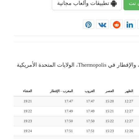
 نت
تطبيقات وألعاب مجانية
إمساكية رمضان: رزنامة شهرية لأوقات الإمساك والإفطار في Thermopolis، الولايات المتحدة الأمريكية
الظهر
العصر
الغروب
المغرب
-
الإفطار
العشاء
19:21
17:47
17:47
15:20
12:27
19:22
17:49
17:49
15:21
12:27
19:23
17:50
17:50
15:22
12:27
19:24
17:51
17:51
15:23
12:26