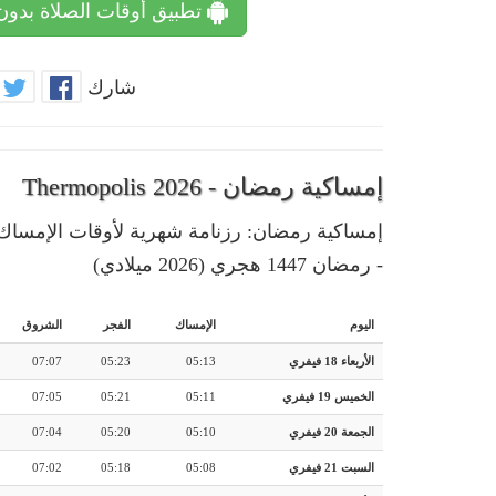
تطبيق أوقات الصلاة بدون
شارك
إمساكية رمضان - Thermopolis 2026
- رمضان 1447 هجري (2026 ميلادي)
اليوم
الإمساك
الفجر
الشروق
الأربعاء 18 فيفري
05:13
05:23
07:07
الخميس 19 فيفري
05:11
05:21
07:05
الجمعة 20 فيفري
05:10
05:20
07:04
السبت 21 فيفري
05:08
05:18
07:02