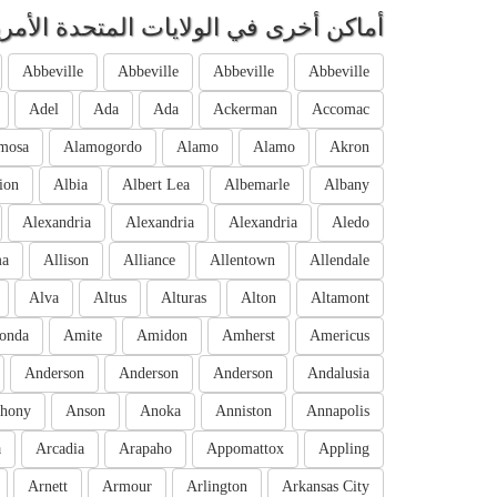
أماكن أخرى في الولايات المتحدة الأمري
Abbeville
Abbeville
Abbeville
Abbeville
Adel
Ada
Ada
Ackerman
Accomac
mosa
Alamogordo
Alamo
Alamo
Akron
ion
Albia
Albert Lea
Albemarle
Albany
Alexandria
Alexandria
Alexandria
Aledo
ma
Allison
Alliance
Allentown
Allendale
Alva
Altus
Alturas
Alton
Altamont
onda
Amite
Amidon
Amherst
Americus
Anderson
Anderson
Anderson
Andalusia
hony
Anson
Anoka
Anniston
Annapolis
a
Arcadia
Arapaho
Appomattox
Appling
Arnett
Armour
Arlington
Arkansas City