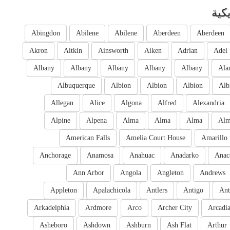
كية
Abingdon
Abilene
Abilene
Aberdeen
Aberdeen
Akron
Aitkin
Ainsworth
Aiken
Adrian
Adel
Albany
Albany
Albany
Albany
Albany
Ala
Albuquerque
Albion
Albion
Albion
Alb
Allegan
Alice
Algona
Alfred
Alexandria
Alpine
Alpena
Alma
Alma
Alma
Al
American Falls
Amelia Court House
Amarillo
Anchorage
Anamosa
Anahuac
Anadarko
Anac
Ann Arbor
Angola
Angleton
Andrews
Appleton
Apalachicola
Antlers
Antigo
Ant
Arkadelphia
Ardmore
Arco
Archer City
Arcadi
Asheboro
Ashdown
Ashburn
Ash Flat
Arthur