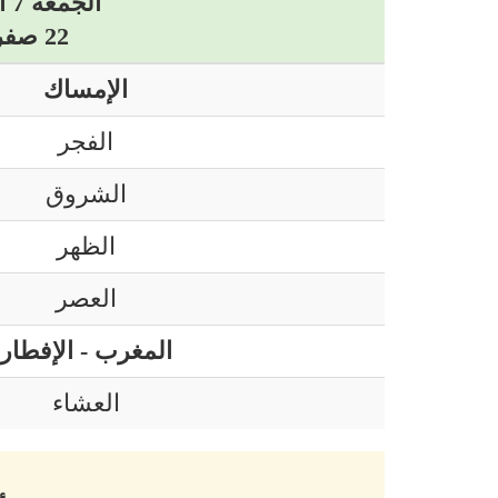
الجمعة 7 أوت 2026 ميلادي
22 صفر 1448 هجري
الإمساك
الفجر
الشروق
الظهر
العصر
المغرب - الإفطار
العشاء