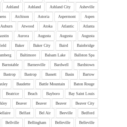
Ashland
Ashland
Ashland City
Asheville
hens
Atchison
Astoria
Aspermont
Aspen
Auburn
Atwood
Atoka
Atlantic
Atlanta
Austin
Aurora
Augusta
Augusta
Augusta
ield
Baker
Baker City
Baird
Bainbridge
amberg
Baltimore
Balsam Lake
Ballston Spa
Barnstable
Barnesville
Bardwell
Bardstown
Bastrop
Bastrop
Bassett
Basin
Bartow
axley
Baudette
Battle Mountain
Baton Rouge
Beatrice
Beach
Bayboro
Bay Saint Louis
kley
Beaver
Beaver
Beaver
Beaver City
ellaire
Belfast
Bel Air
Beeville
Bedford
Bellville
Bellingham
Belleville
Belleville