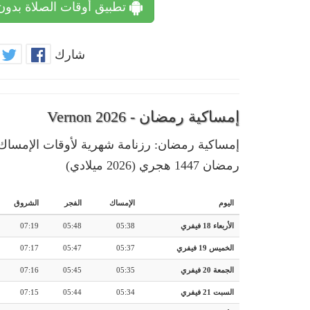
تطبيق أوقات الصلاة بدون
شارك
إمساكية رمضان - Vernon 2026
رمضان 1447 هجري (2026 ميلادي)
اليوم
الإمساك
الفجر
الشروق
الأربعاء 18 فيفري
05:38
05:48
07:19
الخميس 19 فيفري
05:37
05:47
07:17
الجمعة 20 فيفري
05:35
05:45
07:16
السبت 21 فيفري
05:34
05:44
07:15