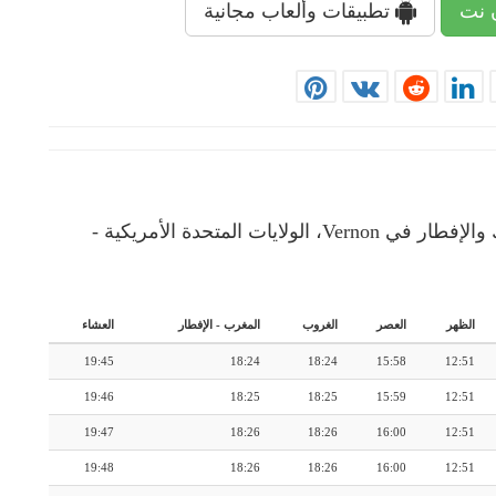
 نت
تطبيقات وألعاب مجانية
إمساكية رمضان: رزنامة شهرية لأوقات الإمساك والإفطار في Vernon، الولايات المتحدة الأمريكية -
الظهر
العصر
الغروب
المغرب
-
الإفطار
العشاء
19:45
18:24
18:24
15:58
12:51
19:46
18:25
18:25
15:59
12:51
19:47
18:26
18:26
16:00
12:51
19:48
18:26
18:26
16:00
12:51