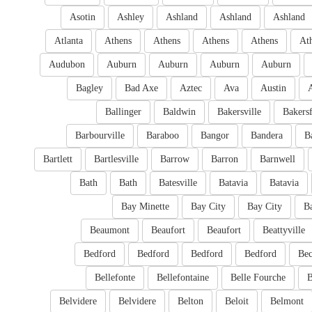
Asotin
Ashley
Ashland
Ashland
Ashland
Atlanta
Athens
Athens
Athens
Athens
At
Audubon
Auburn
Auburn
Auburn
Auburn
Bagley
Bad Axe
Aztec
Ava
Austin
Ballinger
Baldwin
Bakersville
Bakersf
Barbourville
Baraboo
Bangor
Bandera
B
Bartlett
Bartlesville
Barrow
Barron
Barnwell
Bath
Bath
Batesville
Batavia
Batavia
Bay Minette
Bay City
Bay City
B
Beaumont
Beaufort
Beaufort
Beattyville
Bedford
Bedford
Bedford
Bedford
Bec
Bellefonte
Bellefontaine
Belle Fourche
B
Belvidere
Belvidere
Belton
Beloit
Belmont