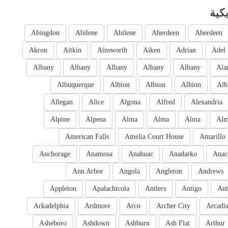
كية
Abingdon
Abilene
Abilene
Aberdeen
Aberdeen
Akron
Aitkin
Ainsworth
Aiken
Adrian
Adel
Albany
Albany
Albany
Albany
Albany
Ala
Albuquerque
Albion
Albion
Albion
Alb
Allegan
Alice
Algona
Alfred
Alexandria
Alpine
Alpena
Alma
Alma
Alma
Al
American Falls
Amelia Court House
Amarillo
Anchorage
Anamosa
Anahuac
Anadarko
Anac
Ann Arbor
Angola
Angleton
Andrews
Appleton
Apalachicola
Antlers
Antigo
Ant
Arkadelphia
Ardmore
Arco
Archer City
Arcadi
Asheboro
Ashdown
Ashburn
Ash Flat
Arthur