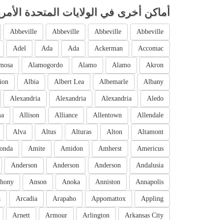
أماكن أخرى في الولايات المتحدة الأمري
Abbeville
Abbeville
Abbeville
Abbeville
Adel
Ada
Ada
Ackerman
Accomac
mosa
Alamogordo
Alamo
Alamo
Akron
ion
Albia
Albert Lea
Albemarle
Albany
Alexandria
Alexandria
Alexandria
Aledo
ma
Allison
Alliance
Allentown
Allendale
Alva
Altus
Alturas
Alton
Altamont
onda
Amite
Amidon
Amherst
Americus
Anderson
Anderson
Anderson
Andalusia
hony
Anson
Anoka
Anniston
Annapolis
a
Arcadia
Arapaho
Appomattox
Appling
Arnett
Armour
Arlington
Arkansas City