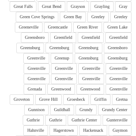
Great Falls
Great Bend
Grayson
Grayling
Gray
Green Cove Springs
Green Bay
Greeley
Greeley
Greeneville
Greencastle
Green River
Green Lake
Greensboro
Greenfield
Greenfield
Greenfield
Greensburg
Greensburg
Greensburg
Greensboro
Greenville
Greenup
Greensburg
Greensburg
Greenville
Greenville
Greenville
Greenville
Greenville
Greenville
Greenville
Greenville
Grenada
Greenwood
Greenwood
Greenville
Groveton
Grove Hill
Groesbeck
Griffin
Gretna
Gunnison
Guildhall
Grundy
Grundy Center
Guthrie
Guthrie
Guthrie Center
Guntersville
Hahnville
Hagerstown
Hackensack
Guymon