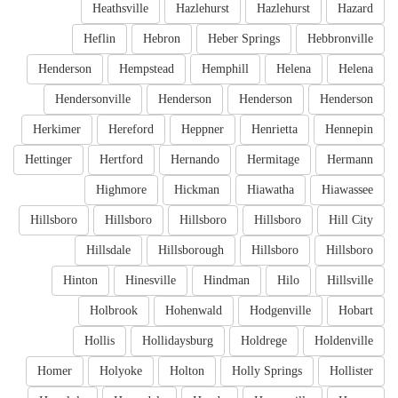
Heathsville
Hazlehurst
Hazlehurst
Hazard
Heflin
Hebron
Heber Springs
Hebbronville
Henderson
Hempstead
Hemphill
Helena
Helena
Hendersonville
Henderson
Henderson
Henderson
Herkimer
Hereford
Heppner
Henrietta
Hennepin
Hettinger
Hertford
Hernando
Hermitage
Hermann
Highmore
Hickman
Hiawatha
Hiawassee
Hillsboro
Hillsboro
Hillsboro
Hillsboro
Hill City
Hillsdale
Hillsborough
Hillsboro
Hillsboro
Hinton
Hinesville
Hindman
Hilo
Hillsville
Holbrook
Hohenwald
Hodgenville
Hobart
Hollis
Hollidaysburg
Holdrege
Holdenville
Homer
Holyoke
Holton
Holly Springs
Hollister