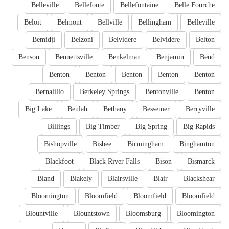
Belleville
Bellefonte
Bellefontaine
Belle Fourche
Beloit
Belmont
Bellville
Bellingham
Belleville
Bemidji
Belzoni
Belvidere
Belvidere
Belton
Benson
Bennettsville
Benkelman
Benjamin
Bend
Benton
Benton
Benton
Benton
Benton
Bernalillo
Berkeley Springs
Bentonville
Benton
Big Lake
Beulah
Bethany
Bessemer
Berryville
Billings
Big Timber
Big Spring
Big Rapids
Bishopville
Bisbee
Birmingham
Binghamton
Blackfoot
Black River Falls
Bison
Bismarck
Bland
Blakely
Blairsville
Blair
Blackshear
Bloomington
Bloomfield
Bloomfield
Bloomfield
Blountville
Blountstown
Bloomsburg
Bloomington