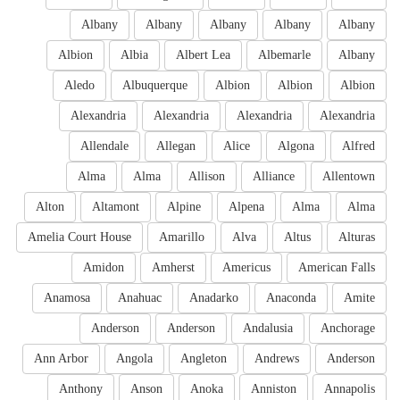
Albany
Albany
Albany
Albany
Albany
Albion
Albia
Albert Lea
Albemarle
Albany
Aledo
Albuquerque
Albion
Albion
Albion
Alexandria
Alexandria
Alexandria
Alexandria
Allendale
Allegan
Alice
Algona
Alfred
Alma
Alma
Allison
Alliance
Allentown
Alton
Altamont
Alpine
Alpena
Alma
Alma
Amelia Court House
Amarillo
Alva
Altus
Alturas
Amidon
Amherst
Americus
American Falls
Anamosa
Anahuac
Anadarko
Anaconda
Amite
Anderson
Anderson
Andalusia
Anchorage
Ann Arbor
Angola
Angleton
Andrews
Anderson
Anthony
Anson
Anoka
Anniston
Annapolis