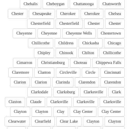
Chehalis
Cheboygan
Chattanooga
Chatsworth
Chester
Chesapeake
Cherokee
Cherokee
Chelsea
Chesterfield
Chesterfield
Chester
Chester
Cheyenne
Cheyenne
Cheyenne Wells
Chestertown
Chillicothe
Childress
Chickasha
Chicago
Chipley
Chinook
Chilton
Chillicothe
Cimarron
Christiansburg
Choteau
Chippewa Falls
Claremore
Clanton
Circleville
Circle
Cincinnati
Clarion
Clarion
Clarinda
Clarendon
Clarendon
Clarksdale
Clarksburg
Clarkesville
Clark
Claxton
Claude
Clarksville
Clarksville
Clarksville
Clayton
Clayton
Clay
Clay Center
Clay Center
Clearwater
Clearfield
Clear Lake
Clayton
Clayton