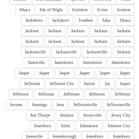
Ithaca
Isle of Wight
Irwinton
Irvine
Ironton
Jacksboro
Jacksboro
Ivanhoe
Iuka
Ithaca
Jackson
Jackson
Jackson
Jackson
Jackson
Jackson
Jackson
Jackson
Jackson
Jackson
Jacksonville
Jacksonville
Jacksonville
Jackson
Janesville
Jamestown
Jamestown
Jamestown
Jasper
Jasper
Jasper
Jasper
Jasper
Jasper
Jefferson
Jefferson City
Jayton
Jay
Jasper
Jefferson
Jefferson
Jefferson
Jefferson
Jefferson
Jerome
Jennings
Jena
Jeffersonville
Jeffersonville
Jim Thorpe
Jetmore
Jerseyville
Jersey City
Jonesboro
Joliet
Johnstown
Johnson City
Jonesville
Jonesborough
Jonesboro
Jonesboro