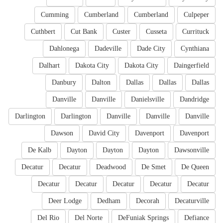
Cumming
Cumberland
Cumberland
Culpeper
Cuthbert
Cut Bank
Custer
Cusseta
Currituck
Dahlonega
Dadeville
Dade City
Cynthiana
Dalhart
Dakota City
Dakota City
Daingerfield
Danbury
Dalton
Dallas
Dallas
Dallas
Danville
Danville
Danielsville
Dandridge
Darlington
Darlington
Danville
Danville
Danville
Dawson
David City
Davenport
Davenport
De Kalb
Dayton
Dayton
Dayton
Dawsonville
Decatur
Decatur
Deadwood
De Smet
De Queen
Decatur
Decatur
Decatur
Decatur
Decatur
Deer Lodge
Dedham
Decorah
Decaturville
Del Rio
Del Norte
DeFuniak Springs
Defiance