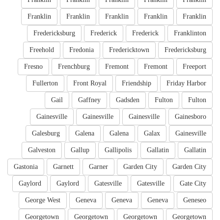
Franklin
Franklin
Franklin
Franklin
Franklin
Fredericksburg
Frederick
Frederick
Franklinton
Freehold
Fredonia
Fredericktown
Fredericksburg
Fresno
Frenchburg
Fremont
Fremont
Freeport
Fullerton
Front Royal
Friendship
Friday Harbor
Gail
Gaffney
Gadsden
Fulton
Fulton
Gainesville
Gainesville
Gainesville
Gainesboro
Galesburg
Galena
Galena
Galax
Gainesville
Galveston
Gallup
Gallipolis
Gallatin
Gallatin
Gastonia
Garnett
Garner
Garden City
Garden City
Gaylord
Gaylord
Gatesville
Gatesville
Gate City
George West
Geneva
Geneva
Geneva
Geneseo
Georgetown
Georgetown
Georgetown
Georgetown