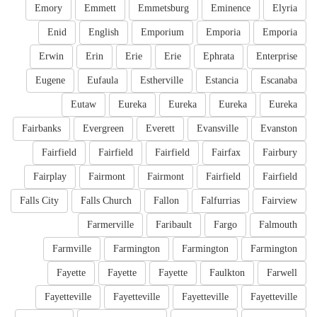
Emory
Emmett
Emmetsburg
Eminence
Elyria
Enid
English
Emporium
Emporia
Emporia
Erwin
Erin
Erie
Erie
Ephrata
Enterprise
Eugene
Eufaula
Estherville
Estancia
Escanaba
Eutaw
Eureka
Eureka
Eureka
Eureka
Fairbanks
Evergreen
Everett
Evansville
Evanston
Fairfield
Fairfield
Fairfield
Fairfax
Fairbury
Fairplay
Fairmont
Fairmont
Fairfield
Fairfield
Falls City
Falls Church
Fallon
Falfurrias
Fairview
Farmerville
Faribault
Fargo
Falmouth
Farmville
Farmington
Farmington
Farmington
Fayette
Fayette
Fayette
Faulkton
Farwell
Fayetteville
Fayetteville
Fayetteville
Fayetteville