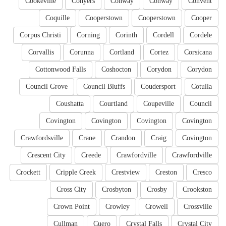
Cookeville
Conyers
Conway
Conway
Convent
Coquille
Cooperstown
Cooperstown
Cooper
Corpus Christi
Corning
Corinth
Cordell
Cordele
Corvallis
Corunna
Cortland
Cortez
Corsicana
Cottonwood Falls
Coshocton
Corydon
Corydon
Council Grove
Council Bluffs
Coudersport
Cotulla
Coushatta
Courtland
Coupeville
Council
Covington
Covington
Covington
Covington
Crawfordsville
Crane
Crandon
Craig
Covington
Crescent City
Creede
Crawfordville
Crawfordville
Crockett
Cripple Creek
Crestview
Creston
Cresco
Cross City
Crosbyton
Crosby
Crookston
Crown Point
Crowley
Crowell
Crossville
Cullman
Cuero
Crystal Falls
Crystal City