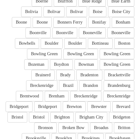
Boerne
Bluffton
Blue Ridge
Blue Earth
Bolivia
Bolivar
Bolivar
Boise
Boise City
Boone
Boone
Bonners Ferry
Bonifay
Bonham
Boonville
Boonville
Booneville
Booneville
Bowbells
Boulder
Boulder
Bottineau
Boston
Bowling Green
Bowling Green
Bowling Green
Bozeman
Boydton
Bowman
Bowling Green
Brainerd
Brady
Bradenton
Brackettville
Breckenridge
Brazil
Brandon
Brandenburg
Brentwood
Brenham
Breckenridge
Breckenridge
Bridgeport
Bridgeport
Brewton
Brewster
Brevard
Bristol
Bristol
Brighton
Brigham City
Bridgeton
Bronson
Broken Bow
Broadus
Britton
Brooksville
Brooklyn
Brookings
Brookhaven