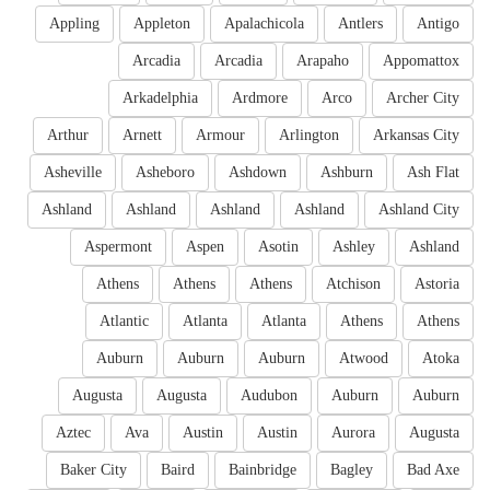
Appling
Appleton
Apalachicola
Antlers
Antigo
Arcadia
Arcadia
Arapaho
Appomattox
Arkadelphia
Ardmore
Arco
Archer City
Arthur
Arnett
Armour
Arlington
Arkansas City
Asheville
Asheboro
Ashdown
Ashburn
Ash Flat
Ashland
Ashland
Ashland
Ashland
Ashland City
Aspermont
Aspen
Asotin
Ashley
Ashland
Athens
Athens
Athens
Atchison
Astoria
Atlantic
Atlanta
Atlanta
Athens
Athens
Auburn
Auburn
Auburn
Atwood
Atoka
Augusta
Augusta
Audubon
Auburn
Auburn
Aztec
Ava
Austin
Austin
Aurora
Augusta
Baker City
Baird
Bainbridge
Bagley
Bad Axe