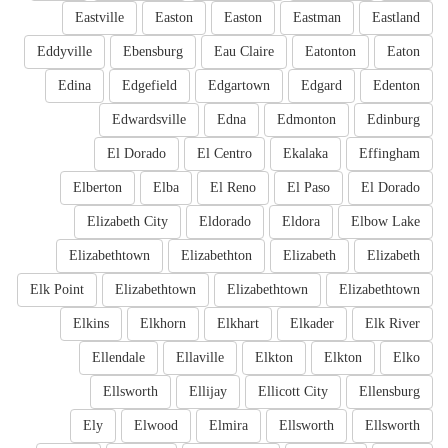
Eastville
Easton
Easton
Eastman
Eastland
Eddyville
Ebensburg
Eau Claire
Eatonton
Eaton
Edina
Edgefield
Edgartown
Edgard
Edenton
Edwardsville
Edna
Edmonton
Edinburg
El Dorado
El Centro
Ekalaka
Effingham
Elberton
Elba
El Reno
El Paso
El Dorado
Elizabeth City
Eldorado
Eldora
Elbow Lake
Elizabethtown
Elizabethton
Elizabeth
Elizabeth
Elk Point
Elizabethtown
Elizabethtown
Elizabethtown
Elkins
Elkhorn
Elkhart
Elkader
Elk River
Ellendale
Ellaville
Elkton
Elkton
Elko
Ellsworth
Ellijay
Ellicott City
Ellensburg
Ely
Elwood
Elmira
Ellsworth
Ellsworth