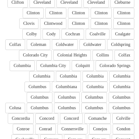
Clifton
Cleveland
Cleveland
Cleveland
Cleburne
Clinton
Clinton
Clinton
Clinton
Clinton
Clovis
Clintwood
Clinton
Clinton
Clinton
Colby
Cody
Cochran
Coalville
Coalgate
Colfax
Coleman
Coldwater
Coldwater
Coldspring
Colorado City
Colonial Heights
Collins
Colfax
Columbia
Columbia City
Colquitt
Colorado Springs
Columbia
Columbia
Columbia
Columbia
Columbus
Columbiana
Columbia
Columbia
Columbus
Columbus
Columbus
Columbus
Colusa
Columbus
Columbus
Columbus
Columbus
Concordia
Concord
Concord
Comanche
Colville
Conroe
Conrad
Connersville
Conejos
Condon