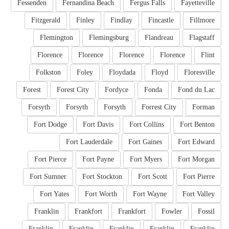
Fessenden
Fernandina Beach
Fergus Falls
Fayetteville
Fitzgerald
Finley
Findlay
Fincastle
Fillmore
Flemington
Flemingsburg
Flandreau
Flagstaff
Florence
Florence
Florence
Florence
Flint
Folkston
Foley
Floydada
Floyd
Floresville
Forest
Forest City
Fordyce
Fonda
Fond du Lac
Forsyth
Forsyth
Forsyth
Forrest City
Forman
Fort Dodge
Fort Davis
Fort Collins
Fort Benton
Fort Lauderdale
Fort Gaines
Fort Edward
Fort Pierce
Fort Payne
Fort Myers
Fort Morgan
Fort Sumner
Fort Stockton
Fort Scott
Fort Pierre
Fort Yates
Fort Worth
Fort Wayne
Fort Valley
Franklin
Frankfort
Frankfort
Fowler
Fossil
Franklin
Franklin
Franklin
Franklin
Franklin