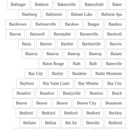
Ballinger
Baldwin
Bakersville
Bakersfield
Baker
Bamberg
Baltimore
Balsam Lake
Ballston Spa
Bardstown
Barbourville
Baraboo
Bangor
Bandera
Barron
Barnwell
Barnstable
Barnesville
Bardwell
Basin
Bartow
Bartlett
Bartlesville
Barrow
Batavia
Batavia
Bastrop
Bastrop
Bassett
Baton Rouge
Bath
Bath
Batesville
Bay City
Baxley
Baudette
Battle Mountain
Bayboro
Bay Saint Louis
Bay Minette
Bay City
Beaufort
Beaufort
Beattyville
Beatrice
Beach
Beaver
Beaver
Beaver
Beaver City
Beaumont
Bedford
Bedford
Bedford
Bedford
Beckley
Bellaire
Belfast
Bel Air
Beeville
Bedford