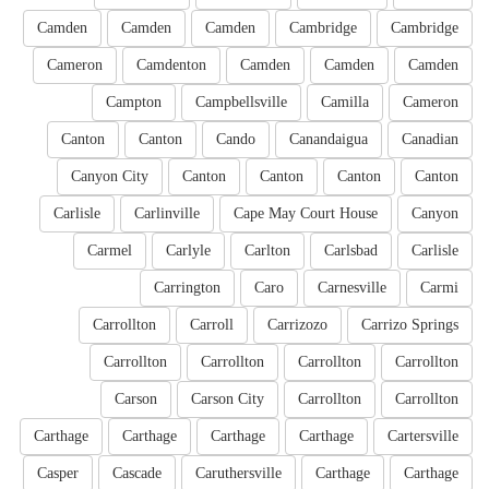
Camden
Camden
Camden
Cambridge
Cambridge
Cameron
Camdenton
Camden
Camden
Camden
Campton
Campbellsville
Camilla
Cameron
Canton
Canton
Cando
Canandaigua
Canadian
Canyon City
Canton
Canton
Canton
Canton
Carlisle
Carlinville
Cape May Court House
Canyon
Carmel
Carlyle
Carlton
Carlsbad
Carlisle
Carrington
Caro
Carnesville
Carmi
Carrollton
Carroll
Carrizozo
Carrizo Springs
Carrollton
Carrollton
Carrollton
Carrollton
Carson
Carson City
Carrollton
Carrollton
Carthage
Carthage
Carthage
Carthage
Cartersville
Casper
Cascade
Caruthersville
Carthage
Carthage