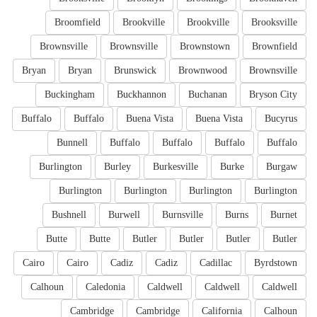
Broomfield
Brookville
Brookville
Brooksville
Brownsville
Brownsville
Brownstown
Brownfield
Bryan
Bryan
Brunswick
Brownwood
Brownsville
Buckingham
Buckhannon
Buchanan
Bryson City
Buffalo
Buffalo
Buena Vista
Buena Vista
Bucyrus
Bunnell
Buffalo
Buffalo
Buffalo
Buffalo
Burlington
Burley
Burkesville
Burke
Burgaw
Burlington
Burlington
Burlington
Burlington
Bushnell
Burwell
Burnsville
Burns
Burnet
Butte
Butte
Butler
Butler
Butler
Butler
Cairo
Cairo
Cadiz
Cadiz
Cadillac
Byrdstown
Calhoun
Caledonia
Caldwell
Caldwell
Caldwell
Cambridge
Cambridge
California
Calhoun