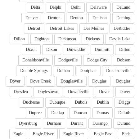
Delta
Delphi
Delhi
Delaware
DeLand
Denver
Denton
Denton
Denison
Deming
Detroit
Detroit Lakes
Des Moines
DeRidder
Dillon
Dighton
Dickinson
Dickens
Devils Lake
Dixon
Dixon
Dinwiddie
Dimmitt
Dillon
Donaldsonville
Dodgeville
Dodge City
Dobson
Double Springs
Dothan
Doniphan
Donalsonville
Dover
Dove Creek
Douglasville
Douglas
Douglas
Dresden
Doylestown
Downieville
Dover
Dover
Duchesne
Dubuque
Dubois
Dublin
Driggs
Dupree
Dunlap
Duncan
Dumas
Duluth
Dyersburg
Durham
Durant
Durango
Durand
Eagle
Eagle River
Eagle River
Eagle Pass
Eads