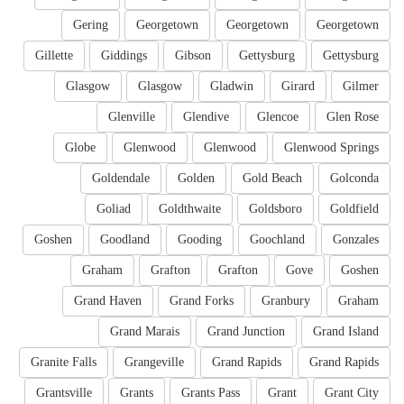
Gering
Georgetown
Georgetown
Georgetown
Gillette
Giddings
Gibson
Gettysburg
Gettysburg
Glasgow
Glasgow
Gladwin
Girard
Gilmer
Glenville
Glendive
Glencoe
Glen Rose
Globe
Glenwood
Glenwood
Glenwood Springs
Goldendale
Golden
Gold Beach
Golconda
Goliad
Goldthwaite
Goldsboro
Goldfield
Goshen
Goodland
Gooding
Goochland
Gonzales
Graham
Grafton
Grafton
Gove
Goshen
Grand Haven
Grand Forks
Granbury
Graham
Grand Marais
Grand Junction
Grand Island
Granite Falls
Grangeville
Grand Rapids
Grand Rapids
Grantsville
Grants
Grants Pass
Grant
Grant City