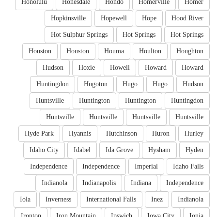
Honolulu
Honesdale
Hondo
Homerville
Homer
Hopkinsville
Hopewell
Hope
Hood River
Hot Sulphur Springs
Hot Springs
Hot Springs
Houston
Houston
Houma
Houlton
Houghton
Hudson
Hoxie
Howell
Howard
Howard
Huntingdon
Hugoton
Hugo
Hugo
Hudson
Huntsville
Huntington
Huntington
Huntingdon
Huntsville
Huntsville
Huntsville
Huntsville
Hyde Park
Hyannis
Hutchinson
Huron
Hurley
Idaho City
Idabel
Ida Grove
Hysham
Hyden
Independence
Independence
Imperial
Idaho Falls
Indianola
Indianapolis
Indiana
Independence
Iola
Inverness
International Falls
Inez
Indianola
Ironton
Iron Mountain
Ipswich
Iowa City
Ionia