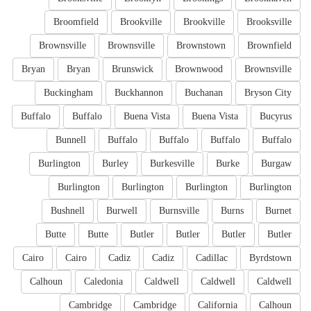
Broomfield
Brookville
Brookville
Brooksville
Brownsville
Brownsville
Brownstown
Brownfield
Bryan
Bryan
Brunswick
Brownwood
Brownsville
Buckingham
Buckhannon
Buchanan
Bryson City
Buffalo
Buffalo
Buena Vista
Buena Vista
Bucyrus
Bunnell
Buffalo
Buffalo
Buffalo
Buffalo
Burlington
Burley
Burkesville
Burke
Burgaw
Burlington
Burlington
Burlington
Burlington
Bushnell
Burwell
Burnsville
Burns
Burnet
Butte
Butte
Butler
Butler
Butler
Butler
Cairo
Cairo
Cadiz
Cadiz
Cadillac
Byrdstown
Calhoun
Caledonia
Caldwell
Caldwell
Caldwell
Cambridge
Cambridge
California
Calhoun