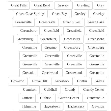
Great Falls
Great Bend
Grayson
Grayling
Gray
Green Cove Springs
Green Bay
Greeley
Greeley
Greeneville
Greencastle
Green River
Green Lake
Greensboro
Greenfield
Greenfield
Greenfield
Greensburg
Greensburg
Greensburg
Greensboro
Greenville
Greenup
Greensburg
Greensburg
Greenville
Greenville
Greenville
Greenville
Greenville
Greenville
Greenville
Greenville
Grenada
Greenwood
Greenwood
Greenville
Groveton
Grove Hill
Groesbeck
Griffin
Gretna
Gunnison
Guildhall
Grundy
Grundy Center
Guthrie
Guthrie
Guthrie Center
Guntersville
Hahnville
Hagerstown
Hackensack
Guymon