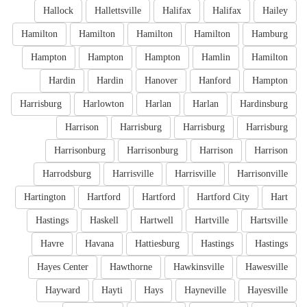
Hallock
Hallettsville
Halifax
Halifax
Hailey
Hamilton
Hamilton
Hamilton
Hamilton
Hamburg
Hampton
Hampton
Hampton
Hamlin
Hamilton
Hardin
Hardin
Hanover
Hanford
Hampton
Harrisburg
Harlowton
Harlan
Harlan
Hardinsburg
Harrison
Harrisburg
Harrisburg
Harrisburg
Harrisonburg
Harrisonburg
Harrison
Harrison
Harrodsburg
Harrisville
Harrisville
Harrisonville
Hartington
Hartford
Hartford
Hartford City
Hart
Hastings
Haskell
Hartwell
Hartville
Hartsville
Havre
Havana
Hattiesburg
Hastings
Hastings
Hayes Center
Hawthorne
Hawkinsville
Hawesville
Hayward
Hayti
Hays
Hayneville
Hayesville