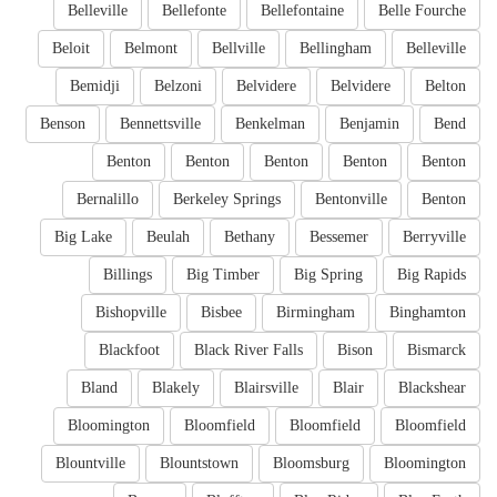
Belleville
Bellefonte
Bellefontaine
Belle Fourche
Beloit
Belmont
Bellville
Bellingham
Belleville
Bemidji
Belzoni
Belvidere
Belvidere
Belton
Benson
Bennettsville
Benkelman
Benjamin
Bend
Benton
Benton
Benton
Benton
Benton
Bernalillo
Berkeley Springs
Bentonville
Benton
Big Lake
Beulah
Bethany
Bessemer
Berryville
Billings
Big Timber
Big Spring
Big Rapids
Bishopville
Bisbee
Birmingham
Binghamton
Blackfoot
Black River Falls
Bison
Bismarck
Bland
Blakely
Blairsville
Blair
Blackshear
Bloomington
Bloomfield
Bloomfield
Bloomfield
Blountville
Blountstown
Bloomsburg
Bloomington