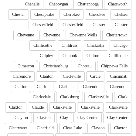
Chehalis
Cheboygan
Chattanooga
Chatsworth
Chester
Chesapeake
Cherokee
Cherokee
Chelsea
Chesterfield
Chesterfield
Chester
Chester
Cheyenne
Cheyenne
Cheyenne Wells
Chestertown
Chillicothe
Childress
Chickasha
Chicago
Chipley
Chinook
Chilton
Chillicothe
Cimarron
Christiansburg
Choteau
Chippewa Falls
Claremore
Clanton
Circleville
Circle
Cincinnati
Clarion
Clarion
Clarinda
Clarendon
Clarendon
Clarksdale
Clarksburg
Clarkesville
Clark
Claxton
Claude
Clarksville
Clarksville
Clarksville
Clayton
Clayton
Clay
Clay Center
Clay Center
Clearwater
Clearfield
Clear Lake
Clayton
Clayton