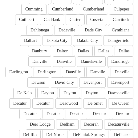
Cumming
Cumberland
Cumberland
Culpeper
Cuthbert
Cut Bank
Custer
Cusseta
Currituck
Dahlonega
Dadeville
Dade City
Cynthiana
Dalhart
Dakota City
Dakota City
Daingerfield
Danbury
Dalton
Dallas
Dallas
Dallas
Danville
Danville
Danielsville
Dandridge
Darlington
Darlington
Danville
Danville
Danville
Dawson
David City
Davenport
Davenport
De Kalb
Dayton
Dayton
Dayton
Dawsonville
Decatur
Decatur
Deadwood
De Smet
De Queen
Decatur
Decatur
Decatur
Decatur
Decatur
Deer Lodge
Dedham
Decorah
Decaturville
Del Rio
Del Norte
DeFuniak Springs
Defiance