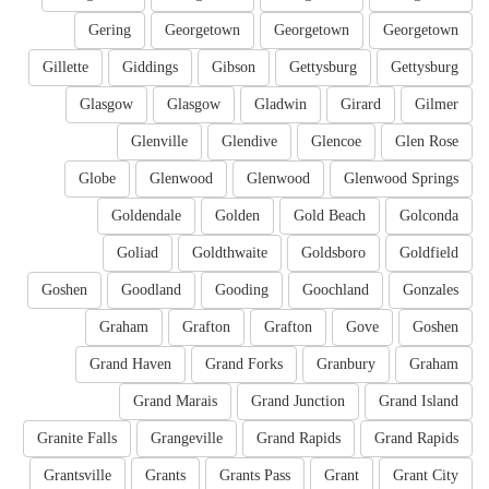
Gering
Georgetown
Georgetown
Georgetown
Gillette
Giddings
Gibson
Gettysburg
Gettysburg
Glasgow
Glasgow
Gladwin
Girard
Gilmer
Glenville
Glendive
Glencoe
Glen Rose
Globe
Glenwood
Glenwood
Glenwood Springs
Goldendale
Golden
Gold Beach
Golconda
Goliad
Goldthwaite
Goldsboro
Goldfield
Goshen
Goodland
Gooding
Goochland
Gonzales
Graham
Grafton
Grafton
Gove
Goshen
Grand Haven
Grand Forks
Granbury
Graham
Grand Marais
Grand Junction
Grand Island
Granite Falls
Grangeville
Grand Rapids
Grand Rapids
Grantsville
Grants
Grants Pass
Grant
Grant City