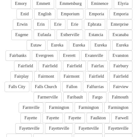
Emory
Emmett
Emmetsburg
Eminence
Elyria
Enid
English
Emporium
Emporia
Emporia
Erwin
Erin
Erie
Erie
Ephrata
Enterprise
Eugene
Eufaula
Estherville
Estancia
Escanaba
Eutaw
Eureka
Eureka
Eureka
Eureka
Fairbanks
Evergreen
Everett
Evansville
Evanston
Fairfield
Fairfield
Fairfield
Fairfax
Fairbury
Fairplay
Fairmont
Fairmont
Fairfield
Fairfield
Falls City
Falls Church
Fallon
Falfurrias
Fairview
Farmerville
Faribault
Fargo
Falmouth
Farmville
Farmington
Farmington
Farmington
Fayette
Fayette
Fayette
Faulkton
Farwell
Fayetteville
Fayetteville
Fayetteville
Fayetteville