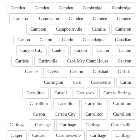
Camden
Camden
Camden
Cambridge
Cambridge
Cameron
Camdenton
Camden
Camden
Camden
Campton
Campbellsville
Camilla
Cameron
Canton
Canton
Cando
Canandaigua
Canadian
Canyon City
Canton
Canton
Canton
Canton
Carlisle
Carlinville
Cape May Court House
Canyon
Carmel
Carlyle
Carlton
Carlsbad
Carlisle
Carrington
Caro
Carnesville
Carmi
Carrollton
Carroll
Carrizozo
Carrizo Springs
Carrollton
Carrollton
Carrollton
Carrollton
Carson
Carson City
Carrollton
Carrollton
Carthage
Carthage
Carthage
Carthage
Cartersville
Casper
Cascade
Caruthersville
Carthage
Carthage