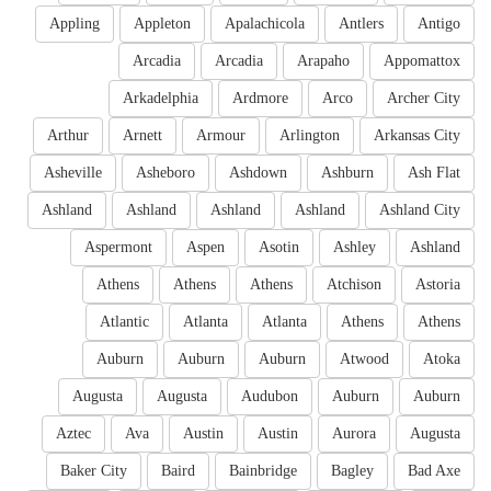
Appling
Appleton
Apalachicola
Antlers
Antigo
Arcadia
Arcadia
Arapaho
Appomattox
Arkadelphia
Ardmore
Arco
Archer City
Arthur
Arnett
Armour
Arlington
Arkansas City
Asheville
Asheboro
Ashdown
Ashburn
Ash Flat
Ashland
Ashland
Ashland
Ashland
Ashland City
Aspermont
Aspen
Asotin
Ashley
Ashland
Athens
Athens
Athens
Atchison
Astoria
Atlantic
Atlanta
Atlanta
Athens
Athens
Auburn
Auburn
Auburn
Atwood
Atoka
Augusta
Augusta
Audubon
Auburn
Auburn
Aztec
Ava
Austin
Austin
Aurora
Augusta
Baker City
Baird
Bainbridge
Bagley
Bad Axe