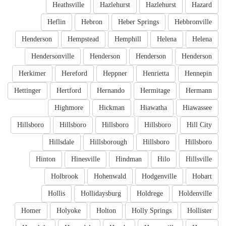
Heathsville
Hazlehurst
Hazlehurst
Hazard
Heflin
Hebron
Heber Springs
Hebbronville
Henderson
Hempstead
Hemphill
Helena
Helena
Hendersonville
Henderson
Henderson
Henderson
Herkimer
Hereford
Heppner
Henrietta
Hennepin
Hettinger
Hertford
Hernando
Hermitage
Hermann
Highmore
Hickman
Hiawatha
Hiawassee
Hillsboro
Hillsboro
Hillsboro
Hillsboro
Hill City
Hillsdale
Hillsborough
Hillsboro
Hillsboro
Hinton
Hinesville
Hindman
Hilo
Hillsville
Holbrook
Hohenwald
Hodgenville
Hobart
Hollis
Hollidaysburg
Holdrege
Holdenville
Homer
Holyoke
Holton
Holly Springs
Hollister