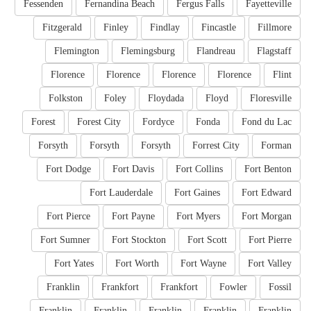
Fessenden
Fernandina Beach
Fergus Falls
Fayetteville
Fitzgerald
Finley
Findlay
Fincastle
Fillmore
Flemington
Flemingsburg
Flandreau
Flagstaff
Florence
Florence
Florence
Florence
Flint
Folkston
Foley
Floydada
Floyd
Floresville
Forest
Forest City
Fordyce
Fonda
Fond du Lac
Forsyth
Forsyth
Forsyth
Forrest City
Forman
Fort Dodge
Fort Davis
Fort Collins
Fort Benton
Fort Lauderdale
Fort Gaines
Fort Edward
Fort Pierce
Fort Payne
Fort Myers
Fort Morgan
Fort Sumner
Fort Stockton
Fort Scott
Fort Pierre
Fort Yates
Fort Worth
Fort Wayne
Fort Valley
Franklin
Frankfort
Frankfort
Fowler
Fossil
Franklin
Franklin
Franklin
Franklin
Franklin