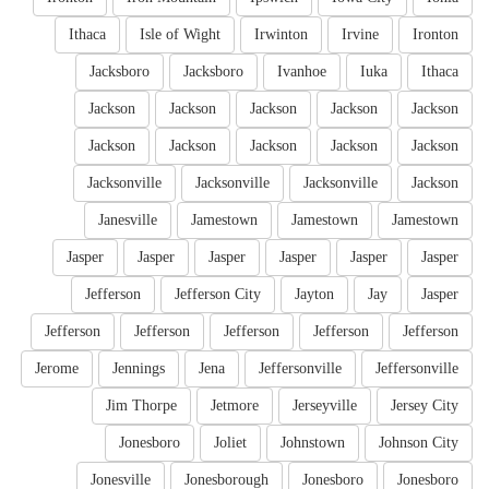
Ithaca
Isle of Wight
Irwinton
Irvine
Ironton
Jacksboro
Jacksboro
Ivanhoe
Iuka
Ithaca
Jackson
Jackson
Jackson
Jackson
Jackson
Jackson
Jackson
Jackson
Jackson
Jackson
Jacksonville
Jacksonville
Jacksonville
Jackson
Janesville
Jamestown
Jamestown
Jamestown
Jasper
Jasper
Jasper
Jasper
Jasper
Jasper
Jefferson
Jefferson City
Jayton
Jay
Jasper
Jefferson
Jefferson
Jefferson
Jefferson
Jefferson
Jerome
Jennings
Jena
Jeffersonville
Jeffersonville
Jim Thorpe
Jetmore
Jerseyville
Jersey City
Jonesboro
Joliet
Johnstown
Johnson City
Jonesville
Jonesborough
Jonesboro
Jonesboro