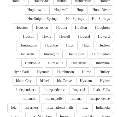
Honolulu
Honesdale
Hondo
Homerville
Homer
Hopkinsville
Hopewell
Hope
Hood River
Hot Sulphur Springs
Hot Springs
Hot Springs
Houston
Houston
Houma
Houlton
Houghton
Hudson
Hoxie
Howell
Howard
Howard
Huntingdon
Hugoton
Hugo
Hugo
Hudson
Huntsville
Huntington
Huntington
Huntingdon
Huntsville
Huntsville
Huntsville
Huntsville
Hyde Park
Hyannis
Hutchinson
Huron
Hurley
Idaho City
Idabel
Ida Grove
Hysham
Hyden
Independence
Independence
Imperial
Idaho Falls
Indianola
Indianapolis
Indiana
Independence
Iola
Inverness
International Falls
Inez
Indianola
Ironton
Iron Mountain
Ipswich
Iowa City
Ionia