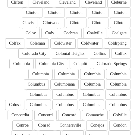
Clifton
Cleveland
Cleveland
Cleveland
Cleburne
Clinton
Clinton
Clinton
Clinton
Clinton
Clovis
Clintwood
Clinton
Clinton
Clinton
Colby
Cody
Cochran
Coalville
Coalgate
Colfax
Coleman
Coldwater
Coldwater
Coldspring
Colorado City
Colonial Heights
Collins
Colfax
Columbia
Columbia City
Colquitt
Colorado Springs
Columbia
Columbia
Columbia
Columbia
Columbus
Columbiana
Columbia
Columbia
Columbus
Columbus
Columbus
Columbus
Colusa
Columbus
Columbus
Columbus
Columbus
Concordia
Concord
Concord
Comanche
Colville
Conroe
Conrad
Connersville
Conejos
Condon