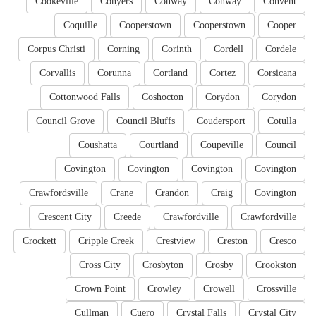
Cookeville
Conyers
Conway
Conway
Convent
Coquille
Cooperstown
Cooperstown
Cooper
Corpus Christi
Corning
Corinth
Cordell
Cordele
Corvallis
Corunna
Cortland
Cortez
Corsicana
Cottonwood Falls
Coshocton
Corydon
Corydon
Council Grove
Council Bluffs
Coudersport
Cotulla
Coushatta
Courtland
Coupeville
Council
Covington
Covington
Covington
Covington
Crawfordsville
Crane
Crandon
Craig
Covington
Crescent City
Creede
Crawfordville
Crawfordville
Crockett
Cripple Creek
Crestview
Creston
Cresco
Cross City
Crosbyton
Crosby
Crookston
Crown Point
Crowley
Crowell
Crossville
Cullman
Cuero
Crystal Falls
Crystal City