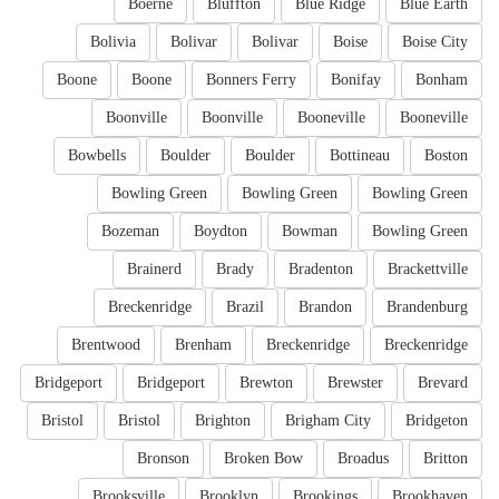
Boerne
Bluffton
Blue Ridge
Blue Earth
Bolivia
Bolivar
Bolivar
Boise
Boise City
Boone
Boone
Bonners Ferry
Bonifay
Bonham
Boonville
Boonville
Booneville
Booneville
Bowbells
Boulder
Boulder
Bottineau
Boston
Bowling Green
Bowling Green
Bowling Green
Bozeman
Boydton
Bowman
Bowling Green
Brainerd
Brady
Bradenton
Brackettville
Breckenridge
Brazil
Brandon
Brandenburg
Brentwood
Brenham
Breckenridge
Breckenridge
Bridgeport
Bridgeport
Brewton
Brewster
Brevard
Bristol
Bristol
Brighton
Brigham City
Bridgeton
Bronson
Broken Bow
Broadus
Britton
Brooksville
Brooklyn
Brookings
Brookhaven