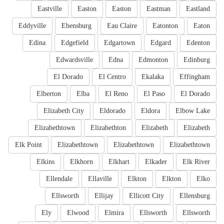
Eastville
Easton
Easton
Eastman
Eastland
Eddyville
Ebensburg
Eau Claire
Eatonton
Eaton
Edina
Edgefield
Edgartown
Edgard
Edenton
Edwardsville
Edna
Edmonton
Edinburg
El Dorado
El Centro
Ekalaka
Effingham
Elberton
Elba
El Reno
El Paso
El Dorado
Elizabeth City
Eldorado
Eldora
Elbow Lake
Elizabethtown
Elizabethton
Elizabeth
Elizabeth
Elk Point
Elizabethtown
Elizabethtown
Elizabethtown
Elkins
Elkhorn
Elkhart
Elkader
Elk River
Ellendale
Ellaville
Elkton
Elkton
Elko
Ellsworth
Ellijay
Ellicott City
Ellensburg
Ely
Elwood
Elmira
Ellsworth
Ellsworth