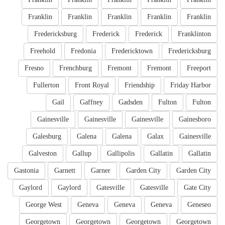
Franklin
Franklin
Franklin
Franklin
Franklin
Fredericksburg
Frederick
Frederick
Franklinton
Freehold
Fredonia
Fredericktown
Fredericksburg
Fresno
Frenchburg
Fremont
Fremont
Freeport
Fullerton
Front Royal
Friendship
Friday Harbor
Gail
Gaffney
Gadsden
Fulton
Fulton
Gainesville
Gainesville
Gainesville
Gainesboro
Galesburg
Galena
Galena
Galax
Gainesville
Galveston
Gallup
Gallipolis
Gallatin
Gallatin
Gastonia
Garnett
Garner
Garden City
Garden City
Gaylord
Gaylord
Gatesville
Gatesville
Gate City
George West
Geneva
Geneva
Geneva
Geneseo
Georgetown
Georgetown
Georgetown
Georgetown