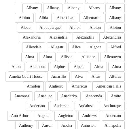
Albany
Albany
Albany
Albany
Albany
Albion
Albia
Albert Lea
Albemarle
Albany
Aledo
Albuquerque
Albion
Albion
Albion
Alexandria
Alexandria
Alexandria
Alexandria
Allendale
Allegan
Alice
Algona
Alfred
Alma
Alma
Allison
Alliance
Allentown
Alton
Altamont
Alpine
Alpena
Alma
Alma
Amelia Court House
Amarillo
Alva
Altus
Alturas
Amidon
Amherst
Americus
American Falls
Anamosa
Anahuac
Anadarko
Anaconda
Amite
Anderson
Anderson
Andalusia
Anchorage
Ann Arbor
Angola
Angleton
Andrews
Anderson
Anthony
Anson
Anoka
Anniston
Annapolis