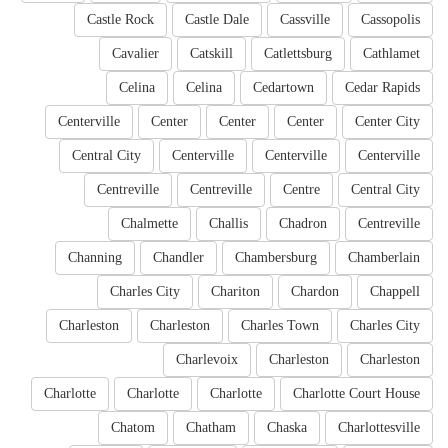
Castle Rock
Castle Dale
Cassville
Cassopolis
Cavalier
Catskill
Catlettsburg
Cathlamet
Celina
Celina
Cedartown
Cedar Rapids
Centerville
Center
Center
Center
Center City
Central City
Centerville
Centerville
Centerville
Centreville
Centreville
Centre
Central City
Chalmette
Challis
Chadron
Centreville
Channing
Chandler
Chambersburg
Chamberlain
Charles City
Chariton
Chardon
Chappell
Charleston
Charleston
Charles Town
Charles City
Charlevoix
Charleston
Charleston
Charlotte
Charlotte
Charlotte
Charlotte Court House
Chatom
Chatham
Chaska
Charlottesville