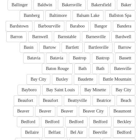
Ballinger
Baldwin
Bakersville
Bakersfield
Baker
Bamberg
Baltimore
Balsam Lake
Ballston Spa
Bardstown
Barbourville
Baraboo
Bangor
Bandera
Barron
Barnwell
Barnstable
Barnesville
Bardwell
Basin
Bartow
Bartlett
Bartlesville
Barrow
Batavia
Batavia
Bastrop
Bastrop
Bassett
Baton Rouge
Bath
Bath
Batesville
Bay City
Baxley
Baudette
Battle Mountain
Bayboro
Bay Saint Louis
Bay Minette
Bay City
Beaufort
Beaufort
Beattyville
Beatrice
Beach
Beaver
Beaver
Beaver
Beaver City
Beaumont
Bedford
Bedford
Bedford
Bedford
Beckley
Bellaire
Belfast
Bel Air
Beeville
Bedford