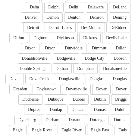
Delta
Delphi
Delhi
Delaware
DeLand
Denver
Denton
Denton
Denison
Deming
Detroit
Detroit Lakes
Des Moines
DeRidder
Dillon
Dighton
Dickinson
Dickens
Devils Lake
Dixon
Dixon
Dinwiddie
Dimmitt
Dillon
Donaldsonville
Dodgeville
Dodge City
Dobson
Double Springs
Dothan
Doniphan
Donalsonville
Dover
Dove Creek
Douglasville
Douglas
Douglas
Dresden
Doylestown
Downieville
Dover
Dover
Duchesne
Dubuque
Dubois
Dublin
Driggs
Dupree
Dunlap
Duncan
Dumas
Duluth
Dyersburg
Durham
Durant
Durango
Durand
Eagle
Eagle River
Eagle River
Eagle Pass
Eads