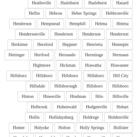
Heathsville
Hazlehurst
Hazlehurst
Hazard
Heflin
Hebron
Heber Springs
Hebbronville
Henderson
Hempstead
Hemphill
Helena
Helena
Hendersonville
Henderson
Henderson
Henderson
Herkimer
Hereford
Heppner
Henrietta
Hennepin
Hettinger
Hertford
Hernando
Hermitage
Hermann
Highmore
Hickman
Hiawatha
Hiawassee
Hillsboro
Hillsboro
Hillsboro
Hillsboro
Hill City
Hillsdale
Hillsborough
Hillsboro
Hillsboro
Hinton
Hinesville
Hindman
Hilo
Hillsville
Holbrook
Hohenwald
Hodgenville
Hobart
Hollis
Hollidaysburg
Holdrege
Holdenville
Homer
Holyoke
Holton
Holly Springs
Hollister