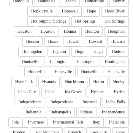
Honolulu
Honesdale
Hondo
Homerville
Homer
Hopkinsville
Hopewell
Hope
Hood River
Hot Sulphur Springs
Hot Springs
Hot Springs
Houston
Houston
Houma
Houlton
Houghton
Hudson
Hoxie
Howell
Howard
Howard
Huntingdon
Hugoton
Hugo
Hugo
Hudson
Huntsville
Huntington
Huntington
Huntingdon
Huntsville
Huntsville
Huntsville
Huntsville
Hyde Park
Hyannis
Hutchinson
Huron
Hurley
Idaho City
Idabel
Ida Grove
Hysham
Hyden
Independence
Independence
Imperial
Idaho Falls
Indianola
Indianapolis
Indiana
Independence
Iola
Inverness
International Falls
Inez
Indianola
Ironton
Iron Mountain
Ipswich
Iowa City
Ionia