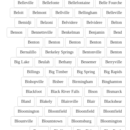
Belleville
Bellefonte
Bellefontaine
Belle Fourche
Beloit
Belmont
Bellville
Bellingham
Belleville
Bemidji
Belzoni
Belvidere
Belvidere
Belton
Benson
Bennettsville
Benkelman
Benjamin
Bend
Benton
Benton
Benton
Benton
Benton
Bernalillo
Berkeley Springs
Bentonville
Benton
Big Lake
Beulah
Bethany
Bessemer
Berryville
Billings
Big Timber
Big Spring
Big Rapids
Bishopville
Bisbee
Birmingham
Binghamton
Blackfoot
Black River Falls
Bison
Bismarck
Bland
Blakely
Blairsville
Blair
Blackshear
Bloomington
Bloomfield
Bloomfield
Bloomfield
Blountville
Blountstown
Bloomsburg
Bloomington