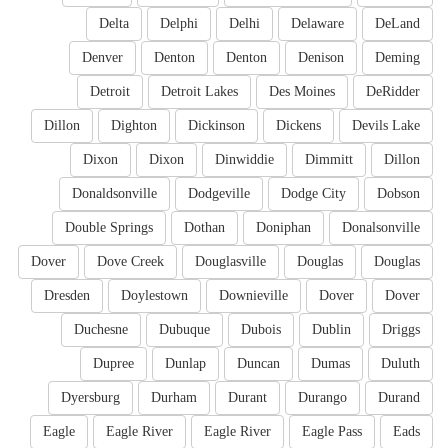
Delta
Delphi
Delhi
Delaware
DeLand
Denver
Denton
Denton
Denison
Deming
Detroit
Detroit Lakes
Des Moines
DeRidder
Dillon
Dighton
Dickinson
Dickens
Devils Lake
Dixon
Dixon
Dinwiddie
Dimmitt
Dillon
Donaldsonville
Dodgeville
Dodge City
Dobson
Double Springs
Dothan
Doniphan
Donalsonville
Dover
Dove Creek
Douglasville
Douglas
Douglas
Dresden
Doylestown
Downieville
Dover
Dover
Duchesne
Dubuque
Dubois
Dublin
Driggs
Dupree
Dunlap
Duncan
Dumas
Duluth
Dyersburg
Durham
Durant
Durango
Durand
Eagle
Eagle River
Eagle River
Eagle Pass
Eads