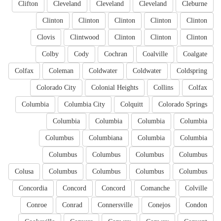
Clifton
Cleveland
Cleveland
Cleveland
Cleburne
Clinton
Clinton
Clinton
Clinton
Clinton
Clovis
Clintwood
Clinton
Clinton
Clinton
Colby
Cody
Cochran
Coalville
Coalgate
Colfax
Coleman
Coldwater
Coldwater
Coldspring
Colorado City
Colonial Heights
Collins
Colfax
Columbia
Columbia City
Colquitt
Colorado Springs
Columbia
Columbia
Columbia
Columbia
Columbus
Columbiana
Columbia
Columbia
Columbus
Columbus
Columbus
Columbus
Colusa
Columbus
Columbus
Columbus
Columbus
Concordia
Concord
Concord
Comanche
Colville
Conroe
Conrad
Connersville
Conejos
Condon