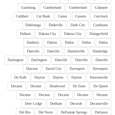
Cumming
Cumberland
Cumberland
Culpeper
Cuthbert
Cut Bank
Custer
Cusseta
Currituck
Dahlonega
Dadeville
Dade City
Cynthiana
Dalhart
Dakota City
Dakota City
Daingerfield
Danbury
Dalton
Dallas
Dallas
Dallas
Danville
Danville
Danielsville
Dandridge
Darlington
Darlington
Danville
Danville
Danville
Dawson
David City
Davenport
Davenport
De Kalb
Dayton
Dayton
Dayton
Dawsonville
Decatur
Decatur
Deadwood
De Smet
De Queen
Decatur
Decatur
Decatur
Decatur
Decatur
Deer Lodge
Dedham
Decorah
Decaturville
Del Rio
Del Norte
DeFuniak Springs
Defiance