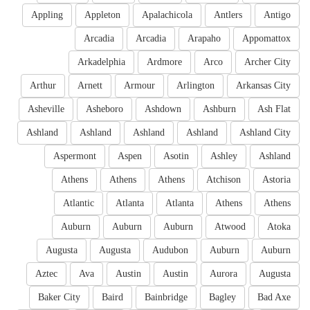
Appling
Appleton
Apalachicola
Antlers
Antigo
Arcadia
Arcadia
Arapaho
Appomattox
Arkadelphia
Ardmore
Arco
Archer City
Arthur
Arnett
Armour
Arlington
Arkansas City
Asheville
Asheboro
Ashdown
Ashburn
Ash Flat
Ashland
Ashland
Ashland
Ashland
Ashland City
Aspermont
Aspen
Asotin
Ashley
Ashland
Athens
Athens
Athens
Atchison
Astoria
Atlantic
Atlanta
Atlanta
Athens
Athens
Auburn
Auburn
Auburn
Atwood
Atoka
Augusta
Augusta
Audubon
Auburn
Auburn
Aztec
Ava
Austin
Austin
Aurora
Augusta
Baker City
Baird
Bainbridge
Bagley
Bad Axe