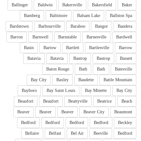
Ballinger
Baldwin
Bakersville
Bakersfield
Baker
Bamberg
Baltimore
Balsam Lake
Ballston Spa
Bardstown
Barbourville
Baraboo
Bangor
Bandera
Barron
Barnwell
Barnstable
Barnesville
Bardwell
Basin
Bartow
Bartlett
Bartlesville
Barrow
Batavia
Batavia
Bastrop
Bastrop
Bassett
Baton Rouge
Bath
Bath
Batesville
Bay City
Baxley
Baudette
Battle Mountain
Bayboro
Bay Saint Louis
Bay Minette
Bay City
Beaufort
Beaufort
Beattyville
Beatrice
Beach
Beaver
Beaver
Beaver
Beaver City
Beaumont
Bedford
Bedford
Bedford
Bedford
Beckley
Bellaire
Belfast
Bel Air
Beeville
Bedford