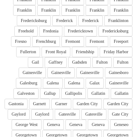
Franklin
Franklin
Franklin
Franklin
Franklin
Fredericksburg
Frederick
Frederick
Franklinton
Freehold
Fredonia
Fredericktown
Fredericksburg
Fresno
Frenchburg
Fremont
Fremont
Freeport
Fullerton
Front Royal
Friendship
Friday Harbor
Gail
Gaffney
Gadsden
Fulton
Fulton
Gainesville
Gainesville
Gainesville
Gainesboro
Galesburg
Galena
Galena
Galax
Gainesville
Galveston
Gallup
Gallipolis
Gallatin
Gallatin
Gastonia
Garnett
Garner
Garden City
Garden City
Gaylord
Gaylord
Gatesville
Gatesville
Gate City
George West
Geneva
Geneva
Geneva
Geneseo
Georgetown
Georgetown
Georgetown
Georgetown