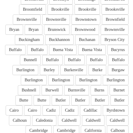
Broomfield
Brookville
Brookville
Brooksville
Brownsville
Brownsville
Brownstown
Brownfield
Bryan
Bryan
Brunswick
Brownwood
Brownsville
Buckingham
Buckhannon
Buchanan
Bryson City
Buffalo
Buffalo
Buena Vista
Buena Vista
Bucyrus
Bunnell
Buffalo
Buffalo
Buffalo
Buffalo
Burlington
Burley
Burkesville
Burke
Burgaw
Burlington
Burlington
Burlington
Burlington
Bushnell
Burwell
Burnsville
Burns
Burnet
Butte
Butte
Butler
Butler
Butler
Butler
Cairo
Cairo
Cadiz
Cadiz
Cadillac
Byrdstown
Calhoun
Caledonia
Caldwell
Caldwell
Caldwell
Cambridge
Cambridge
California
Calhoun