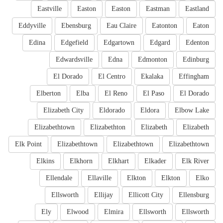
Eastville
Easton
Easton
Eastman
Eastland
Eddyville
Ebensburg
Eau Claire
Eatonton
Eaton
Edina
Edgefield
Edgartown
Edgard
Edenton
Edwardsville
Edna
Edmonton
Edinburg
El Dorado
El Centro
Ekalaka
Effingham
Elberton
Elba
El Reno
El Paso
El Dorado
Elizabeth City
Eldorado
Eldora
Elbow Lake
Elizabethtown
Elizabethton
Elizabeth
Elizabeth
Elk Point
Elizabethtown
Elizabethtown
Elizabethtown
Elkins
Elkhorn
Elkhart
Elkader
Elk River
Ellendale
Ellaville
Elkton
Elkton
Elko
Ellsworth
Ellijay
Ellicott City
Ellensburg
Ely
Elwood
Elmira
Ellsworth
Ellsworth