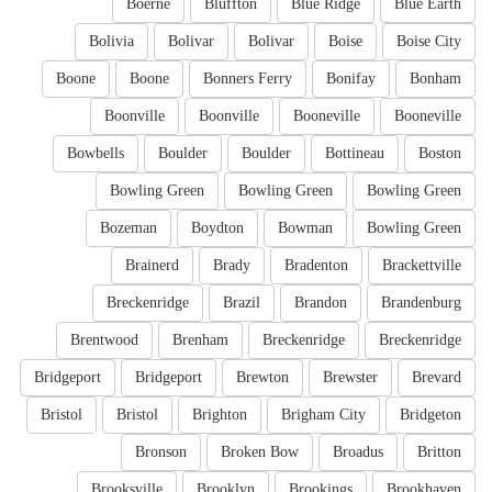
Boerne
Bluffton
Blue Ridge
Blue Earth
Bolivia
Bolivar
Bolivar
Boise
Boise City
Boone
Boone
Bonners Ferry
Bonifay
Bonham
Boonville
Boonville
Booneville
Booneville
Bowbells
Boulder
Boulder
Bottineau
Boston
Bowling Green
Bowling Green
Bowling Green
Bozeman
Boydton
Bowman
Bowling Green
Brainerd
Brady
Bradenton
Brackettville
Breckenridge
Brazil
Brandon
Brandenburg
Brentwood
Brenham
Breckenridge
Breckenridge
Bridgeport
Bridgeport
Brewton
Brewster
Brevard
Bristol
Bristol
Brighton
Brigham City
Bridgeton
Bronson
Broken Bow
Broadus
Britton
Brooksville
Brooklyn
Brookings
Brookhaven