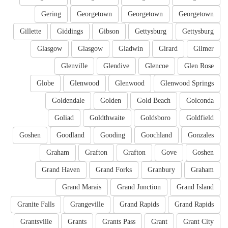
Gering
Georgetown
Georgetown
Georgetown
Gillette
Giddings
Gibson
Gettysburg
Gettysburg
Glasgow
Glasgow
Gladwin
Girard
Gilmer
Glenville
Glendive
Glencoe
Glen Rose
Globe
Glenwood
Glenwood
Glenwood Springs
Goldendale
Golden
Gold Beach
Golconda
Goliad
Goldthwaite
Goldsboro
Goldfield
Goshen
Goodland
Gooding
Goochland
Gonzales
Graham
Grafton
Grafton
Gove
Goshen
Grand Haven
Grand Forks
Granbury
Graham
Grand Marais
Grand Junction
Grand Island
Granite Falls
Grangeville
Grand Rapids
Grand Rapids
Grantsville
Grants
Grants Pass
Grant
Grant City