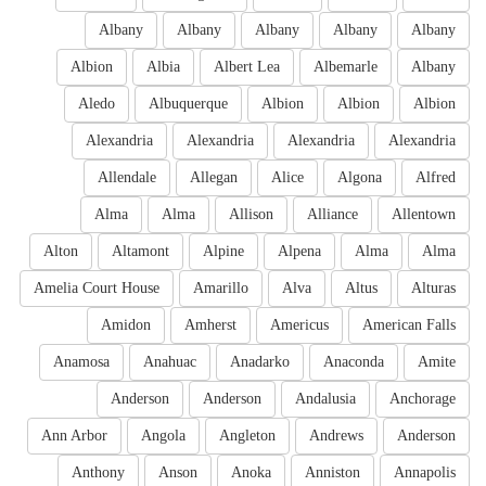
Albany
Albany
Albany
Albany
Albany
Albion
Albia
Albert Lea
Albemarle
Albany
Aledo
Albuquerque
Albion
Albion
Albion
Alexandria
Alexandria
Alexandria
Alexandria
Allendale
Allegan
Alice
Algona
Alfred
Alma
Alma
Allison
Alliance
Allentown
Alton
Altamont
Alpine
Alpena
Alma
Alma
Amelia Court House
Amarillo
Alva
Altus
Alturas
Amidon
Amherst
Americus
American Falls
Anamosa
Anahuac
Anadarko
Anaconda
Amite
Anderson
Anderson
Andalusia
Anchorage
Ann Arbor
Angola
Angleton
Andrews
Anderson
Anthony
Anson
Anoka
Anniston
Annapolis