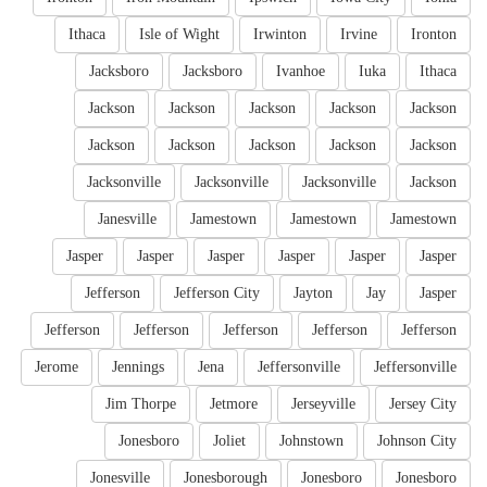
Ithaca
Isle of Wight
Irwinton
Irvine
Ironton
Jacksboro
Jacksboro
Ivanhoe
Iuka
Ithaca
Jackson
Jackson
Jackson
Jackson
Jackson
Jackson
Jackson
Jackson
Jackson
Jackson
Jacksonville
Jacksonville
Jacksonville
Jackson
Janesville
Jamestown
Jamestown
Jamestown
Jasper
Jasper
Jasper
Jasper
Jasper
Jasper
Jefferson
Jefferson City
Jayton
Jay
Jasper
Jefferson
Jefferson
Jefferson
Jefferson
Jefferson
Jerome
Jennings
Jena
Jeffersonville
Jeffersonville
Jim Thorpe
Jetmore
Jerseyville
Jersey City
Jonesboro
Joliet
Johnstown
Johnson City
Jonesville
Jonesborough
Jonesboro
Jonesboro