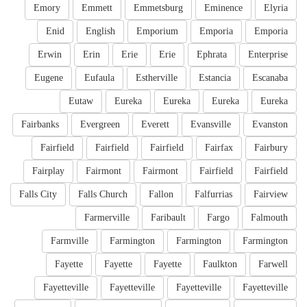
Emory
Emmett
Emmetsburg
Eminence
Elyria
Enid
English
Emporium
Emporia
Emporia
Erwin
Erin
Erie
Erie
Ephrata
Enterprise
Eugene
Eufaula
Estherville
Estancia
Escanaba
Eutaw
Eureka
Eureka
Eureka
Eureka
Fairbanks
Evergreen
Everett
Evansville
Evanston
Fairfield
Fairfield
Fairfield
Fairfax
Fairbury
Fairplay
Fairmont
Fairmont
Fairfield
Fairfield
Falls City
Falls Church
Fallon
Falfurrias
Fairview
Farmerville
Faribault
Fargo
Falmouth
Farmville
Farmington
Farmington
Farmington
Fayette
Fayette
Fayette
Faulkton
Farwell
Fayetteville
Fayetteville
Fayetteville
Fayetteville