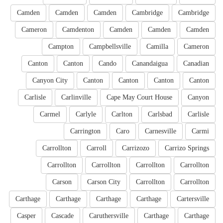
Camden
Camden
Camden
Cambridge
Cambridge
Cameron
Camdenton
Camden
Camden
Camden
Campton
Campbellsville
Camilla
Cameron
Canton
Canton
Cando
Canandaigua
Canadian
Canyon City
Canton
Canton
Canton
Canton
Carlisle
Carlinville
Cape May Court House
Canyon
Carmel
Carlyle
Carlton
Carlsbad
Carlisle
Carrington
Caro
Carnesville
Carmi
Carrollton
Carroll
Carrizozo
Carrizo Springs
Carrollton
Carrollton
Carrollton
Carrollton
Carson
Carson City
Carrollton
Carrollton
Carthage
Carthage
Carthage
Carthage
Cartersville
Casper
Cascade
Caruthersville
Carthage
Carthage