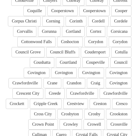
Cookeville
Conyers
Conway
Conway
Convent
Coquille
Cooperstown
Cooperstown
Cooper
Corpus Christi
Corning
Corinth
Cordell
Cordele
Corvallis
Corunna
Cortland
Cortez
Corsicana
Cottonwood Falls
Coshocton
Corydon
Corydon
Council Grove
Council Bluffs
Coudersport
Cotulla
Coushatta
Courtland
Coupeville
Council
Covington
Covington
Covington
Covington
Crawfordsville
Crane
Crandon
Craig
Covington
Crescent City
Creede
Crawfordville
Crawfordville
Crockett
Cripple Creek
Crestview
Creston
Cresco
Cross City
Crosbyton
Crosby
Crookston
Crown Point
Crowley
Crowell
Crossville
Cullman
Cuero
Crystal Falls
Crystal City