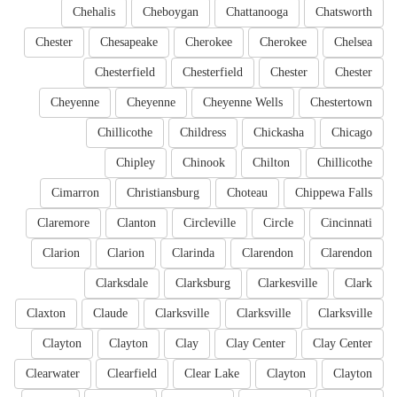
Chehalis
Cheboygan
Chattanooga
Chatsworth
Chester
Chesapeake
Cherokee
Cherokee
Chelsea
Chesterfield
Chesterfield
Chester
Chester
Cheyenne
Cheyenne
Cheyenne Wells
Chestertown
Chillicothe
Childress
Chickasha
Chicago
Chipley
Chinook
Chilton
Chillicothe
Cimarron
Christiansburg
Choteau
Chippewa Falls
Claremore
Clanton
Circleville
Circle
Cincinnati
Clarion
Clarion
Clarinda
Clarendon
Clarendon
Clarksdale
Clarksburg
Clarkesville
Clark
Claxton
Claude
Clarksville
Clarksville
Clarksville
Clayton
Clayton
Clay
Clay Center
Clay Center
Clearwater
Clearfield
Clear Lake
Clayton
Clayton