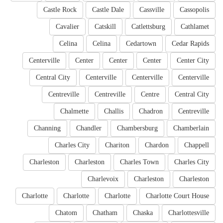
Castle Rock
Castle Dale
Cassville
Cassopolis
Cavalier
Catskill
Catlettsburg
Cathlamet
Celina
Celina
Cedartown
Cedar Rapids
Centerville
Center
Center
Center
Center City
Central City
Centerville
Centerville
Centerville
Centreville
Centreville
Centre
Central City
Chalmette
Challis
Chadron
Centreville
Channing
Chandler
Chambersburg
Chamberlain
Charles City
Chariton
Chardon
Chappell
Charleston
Charleston
Charles Town
Charles City
Charlevoix
Charleston
Charleston
Charlotte
Charlotte
Charlotte
Charlotte Court House
Chatom
Chatham
Chaska
Charlottesville