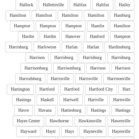
Hallock
Hallettsville
Halifax
Halifax
Hailey
Hamilton
Hamilton
Hamilton
Hamilton
Hamburg
Hampton
Hampton
Hampton
Hamlin
Hamilton
Hardin
Hardin
Hanover
Hanford
Hampton
Harrisburg
Harlowton
Harlan
Harlan
Hardinsburg
Harrison
Harrisburg
Harrisburg
Harrisburg
Harrisonburg
Harrisonburg
Harrison
Harrison
Harrodsburg
Harrisville
Harrisville
Harrisonville
Hartington
Hartford
Hartford
Hartford City
Hart
Hastings
Haskell
Hartwell
Hartville
Hartsville
Havre
Havana
Hattiesburg
Hastings
Hastings
Hayes Center
Hawthorne
Hawkinsville
Hawesville
Hayward
Hayti
Hays
Hayneville
Hayesville