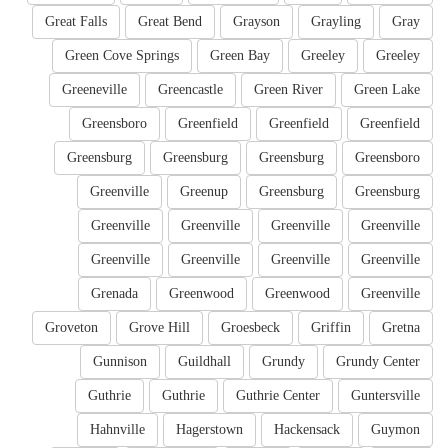
Great Falls
Great Bend
Grayson
Grayling
Gray
Green Cove Springs
Green Bay
Greeley
Greeley
Greeneville
Greencastle
Green River
Green Lake
Greensboro
Greenfield
Greenfield
Greenfield
Greensburg
Greensburg
Greensburg
Greensboro
Greenville
Greenup
Greensburg
Greensburg
Greenville
Greenville
Greenville
Greenville
Greenville
Greenville
Greenville
Greenville
Grenada
Greenwood
Greenwood
Greenville
Groveton
Grove Hill
Groesbeck
Griffin
Gretna
Gunnison
Guildhall
Grundy
Grundy Center
Guthrie
Guthrie
Guthrie Center
Guntersville
Hahnville
Hagerstown
Hackensack
Guymon