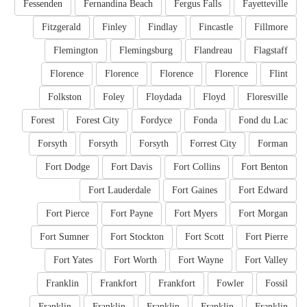
Fessenden
Fernandina Beach
Fergus Falls
Fayetteville
Fitzgerald
Finley
Findlay
Fincastle
Fillmore
Flemington
Flemingsburg
Flandreau
Flagstaff
Florence
Florence
Florence
Florence
Flint
Folkston
Foley
Floydada
Floyd
Floresville
Forest
Forest City
Fordyce
Fonda
Fond du Lac
Forsyth
Forsyth
Forsyth
Forrest City
Forman
Fort Dodge
Fort Davis
Fort Collins
Fort Benton
Fort Lauderdale
Fort Gaines
Fort Edward
Fort Pierce
Fort Payne
Fort Myers
Fort Morgan
Fort Sumner
Fort Stockton
Fort Scott
Fort Pierre
Fort Yates
Fort Worth
Fort Wayne
Fort Valley
Franklin
Frankfort
Frankfort
Fowler
Fossil
Franklin
Franklin
Franklin
Franklin
Franklin