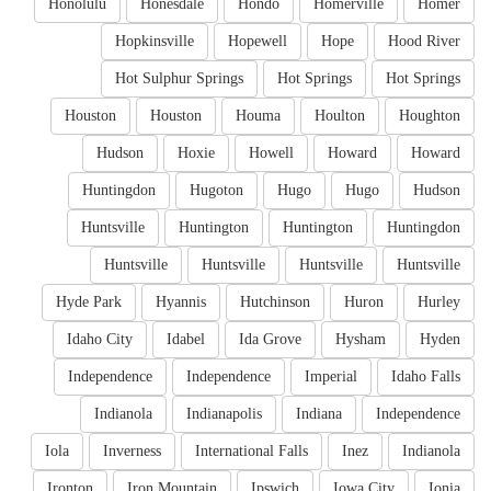
Honolulu
Honesdale
Hondo
Homerville
Homer
Hopkinsville
Hopewell
Hope
Hood River
Hot Sulphur Springs
Hot Springs
Hot Springs
Houston
Houston
Houma
Houlton
Houghton
Hudson
Hoxie
Howell
Howard
Howard
Huntingdon
Hugoton
Hugo
Hugo
Hudson
Huntsville
Huntington
Huntington
Huntingdon
Huntsville
Huntsville
Huntsville
Huntsville
Hyde Park
Hyannis
Hutchinson
Huron
Hurley
Idaho City
Idabel
Ida Grove
Hysham
Hyden
Independence
Independence
Imperial
Idaho Falls
Indianola
Indianapolis
Indiana
Independence
Iola
Inverness
International Falls
Inez
Indianola
Ironton
Iron Mountain
Ipswich
Iowa City
Ionia