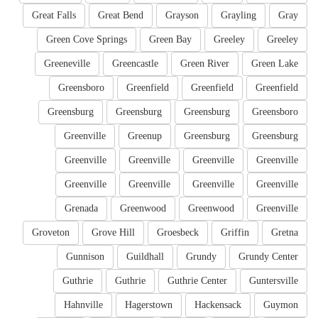
Great Falls
Great Bend
Grayson
Grayling
Gray
Green Cove Springs
Green Bay
Greeley
Greeley
Greeneville
Greencastle
Green River
Green Lake
Greensboro
Greenfield
Greenfield
Greenfield
Greensburg
Greensburg
Greensburg
Greensboro
Greenville
Greenup
Greensburg
Greensburg
Greenville
Greenville
Greenville
Greenville
Greenville
Greenville
Greenville
Greenville
Grenada
Greenwood
Greenwood
Greenville
Groveton
Grove Hill
Groesbeck
Griffin
Gretna
Gunnison
Guildhall
Grundy
Grundy Center
Guthrie
Guthrie
Guthrie Center
Guntersville
Hahnville
Hagerstown
Hackensack
Guymon