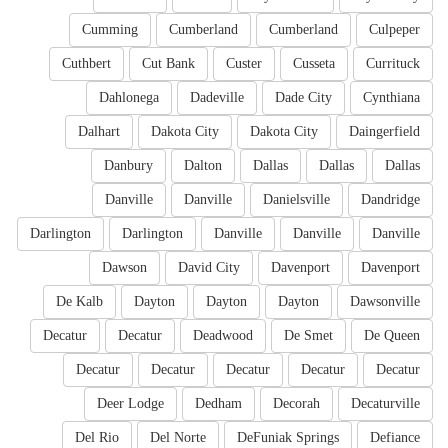
Cumming
Cumberland
Cumberland
Culpeper
Cuthbert
Cut Bank
Custer
Cusseta
Currituck
Dahlonega
Dadeville
Dade City
Cynthiana
Dalhart
Dakota City
Dakota City
Daingerfield
Danbury
Dalton
Dallas
Dallas
Dallas
Danville
Danville
Danielsville
Dandridge
Darlington
Darlington
Danville
Danville
Danville
Dawson
David City
Davenport
Davenport
De Kalb
Dayton
Dayton
Dayton
Dawsonville
Decatur
Decatur
Deadwood
De Smet
De Queen
Decatur
Decatur
Decatur
Decatur
Decatur
Deer Lodge
Dedham
Decorah
Decaturville
Del Rio
Del Norte
DeFuniak Springs
Defiance