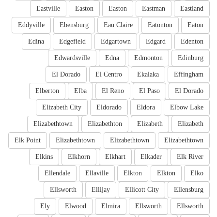
Eastville
Easton
Easton
Eastman
Eastland
Eddyville
Ebensburg
Eau Claire
Eatonton
Eaton
Edina
Edgefield
Edgartown
Edgard
Edenton
Edwardsville
Edna
Edmonton
Edinburg
El Dorado
El Centro
Ekalaka
Effingham
Elberton
Elba
El Reno
El Paso
El Dorado
Elizabeth City
Eldorado
Eldora
Elbow Lake
Elizabethtown
Elizabethton
Elizabeth
Elizabeth
Elk Point
Elizabethtown
Elizabethtown
Elizabethtown
Elkins
Elkhorn
Elkhart
Elkader
Elk River
Ellendale
Ellaville
Elkton
Elkton
Elko
Ellsworth
Ellijay
Ellicott City
Ellensburg
Ely
Elwood
Elmira
Ellsworth
Ellsworth