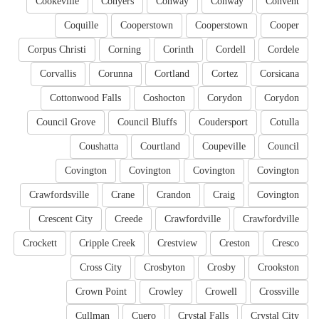
Cookeville
Conyers
Conway
Conway
Convent
Coquille
Cooperstown
Cooperstown
Cooper
Corpus Christi
Corning
Corinth
Cordell
Cordele
Corvallis
Corunna
Cortland
Cortez
Corsicana
Cottonwood Falls
Coshocton
Corydon
Corydon
Council Grove
Council Bluffs
Coudersport
Cotulla
Coushatta
Courtland
Coupeville
Council
Covington
Covington
Covington
Covington
Crawfordsville
Crane
Crandon
Craig
Covington
Crescent City
Creede
Crawfordville
Crawfordville
Crockett
Cripple Creek
Crestview
Creston
Cresco
Cross City
Crosbyton
Crosby
Crookston
Crown Point
Crowley
Crowell
Crossville
Cullman
Cuero
Crystal Falls
Crystal City