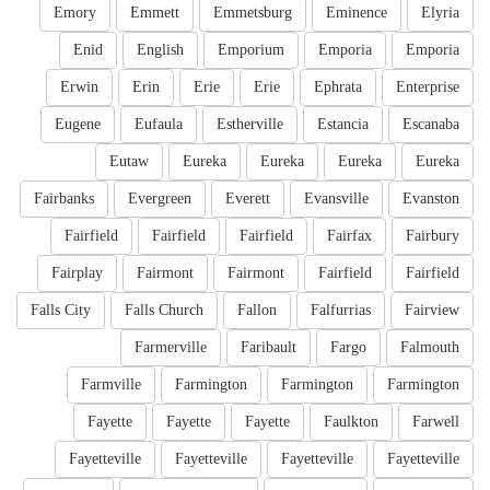
Emory
Emmett
Emmetsburg
Eminence
Elyria
Enid
English
Emporium
Emporia
Emporia
Erwin
Erin
Erie
Erie
Ephrata
Enterprise
Eugene
Eufaula
Estherville
Estancia
Escanaba
Eutaw
Eureka
Eureka
Eureka
Eureka
Fairbanks
Evergreen
Everett
Evansville
Evanston
Fairfield
Fairfield
Fairfield
Fairfax
Fairbury
Fairplay
Fairmont
Fairmont
Fairfield
Fairfield
Falls City
Falls Church
Fallon
Falfurrias
Fairview
Farmerville
Faribault
Fargo
Falmouth
Farmville
Farmington
Farmington
Farmington
Fayette
Fayette
Fayette
Faulkton
Farwell
Fayetteville
Fayetteville
Fayetteville
Fayetteville