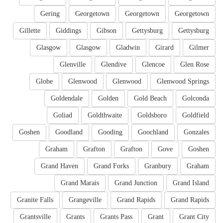
Gering
Georgetown
Georgetown
Georgetown
Gillette
Giddings
Gibson
Gettysburg
Gettysburg
Glasgow
Glasgow
Gladwin
Girard
Gilmer
Glenville
Glendive
Glencoe
Glen Rose
Globe
Glenwood
Glenwood
Glenwood Springs
Goldendale
Golden
Gold Beach
Golconda
Goliad
Goldthwaite
Goldsboro
Goldfield
Goshen
Goodland
Gooding
Goochland
Gonzales
Graham
Grafton
Grafton
Gove
Goshen
Grand Haven
Grand Forks
Granbury
Graham
Grand Marais
Grand Junction
Grand Island
Granite Falls
Grangeville
Grand Rapids
Grand Rapids
Grantsville
Grants
Grants Pass
Grant
Grant City