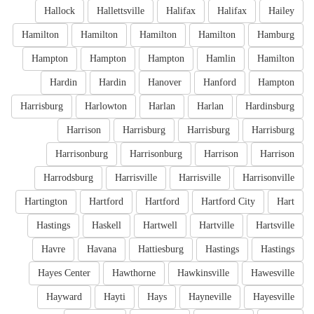
Hallock
Hallettsville
Halifax
Halifax
Hailey
Hamilton
Hamilton
Hamilton
Hamilton
Hamburg
Hampton
Hampton
Hampton
Hamlin
Hamilton
Hardin
Hardin
Hanover
Hanford
Hampton
Harrisburg
Harlowton
Harlan
Harlan
Hardinsburg
Harrison
Harrisburg
Harrisburg
Harrisburg
Harrisonburg
Harrisonburg
Harrison
Harrison
Harrodsburg
Harrisville
Harrisville
Harrisonville
Hartington
Hartford
Hartford
Hartford City
Hart
Hastings
Haskell
Hartwell
Hartville
Hartsville
Havre
Havana
Hattiesburg
Hastings
Hastings
Hayes Center
Hawthorne
Hawkinsville
Hawesville
Hayward
Hayti
Hays
Hayneville
Hayesville