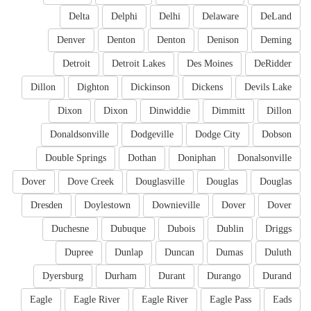
Delta
Delphi
Delhi
Delaware
DeLand
Denver
Denton
Denton
Denison
Deming
Detroit
Detroit Lakes
Des Moines
DeRidder
Dillon
Dighton
Dickinson
Dickens
Devils Lake
Dixon
Dixon
Dinwiddie
Dimmitt
Dillon
Donaldsonville
Dodgeville
Dodge City
Dobson
Double Springs
Dothan
Doniphan
Donalsonville
Dover
Dove Creek
Douglasville
Douglas
Douglas
Dresden
Doylestown
Downieville
Dover
Dover
Duchesne
Dubuque
Dubois
Dublin
Driggs
Dupree
Dunlap
Duncan
Dumas
Duluth
Dyersburg
Durham
Durant
Durango
Durand
Eagle
Eagle River
Eagle River
Eagle Pass
Eads