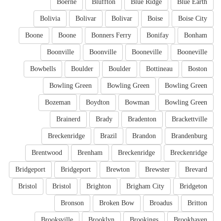
Boerne
Bluffton
Blue Ridge
Blue Earth
Bolivia
Bolivar
Bolivar
Boise
Boise City
Boone
Boone
Bonners Ferry
Bonifay
Bonham
Boonville
Boonville
Booneville
Booneville
Bowbells
Boulder
Boulder
Bottineau
Boston
Bowling Green
Bowling Green
Bowling Green
Bozeman
Boydton
Bowman
Bowling Green
Brainerd
Brady
Bradenton
Brackettville
Breckenridge
Brazil
Brandon
Brandenburg
Brentwood
Brenham
Breckenridge
Breckenridge
Bridgeport
Bridgeport
Brewton
Brewster
Brevard
Bristol
Bristol
Brighton
Brigham City
Bridgeton
Bronson
Broken Bow
Broadus
Britton
Brooksville
Brooklyn
Brookings
Brookhaven