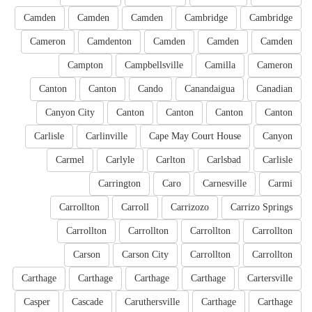
Camden
Camden
Camden
Cambridge
Cambridge
Cameron
Camdenton
Camden
Camden
Camden
Campton
Campbellsville
Camilla
Cameron
Canton
Canton
Cando
Canandaigua
Canadian
Canyon City
Canton
Canton
Canton
Canton
Carlisle
Carlinville
Cape May Court House
Canyon
Carmel
Carlyle
Carlton
Carlsbad
Carlisle
Carrington
Caro
Carnesville
Carmi
Carrollton
Carroll
Carrizozo
Carrizo Springs
Carrollton
Carrollton
Carrollton
Carrollton
Carson
Carson City
Carrollton
Carrollton
Carthage
Carthage
Carthage
Carthage
Cartersville
Casper
Cascade
Caruthersville
Carthage
Carthage