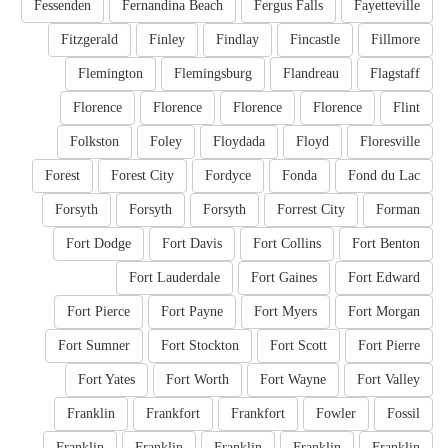
Fessenden
Fernandina Beach
Fergus Falls
Fayetteville
Fitzgerald
Finley
Findlay
Fincastle
Fillmore
Flemington
Flemingsburg
Flandreau
Flagstaff
Florence
Florence
Florence
Florence
Flint
Folkston
Foley
Floydada
Floyd
Floresville
Forest
Forest City
Fordyce
Fonda
Fond du Lac
Forsyth
Forsyth
Forsyth
Forrest City
Forman
Fort Dodge
Fort Davis
Fort Collins
Fort Benton
Fort Lauderdale
Fort Gaines
Fort Edward
Fort Pierce
Fort Payne
Fort Myers
Fort Morgan
Fort Sumner
Fort Stockton
Fort Scott
Fort Pierre
Fort Yates
Fort Worth
Fort Wayne
Fort Valley
Franklin
Frankfort
Frankfort
Fowler
Fossil
Franklin
Franklin
Franklin
Franklin
Franklin