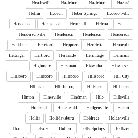
Heathsville
Hazlehurst
Hazlehurst
Hazard
Heflin
Hebron
Heber Springs
Hebbronville
Henderson
Hempstead
Hemphill
Helena
Helena
Hendersonville
Henderson
Henderson
Henderson
Herkimer
Hereford
Heppner
Henrietta
Hennepin
Hettinger
Hertford
Hernando
Hermitage
Hermann
Highmore
Hickman
Hiawatha
Hiawassee
Hillsboro
Hillsboro
Hillsboro
Hillsboro
Hill City
Hillsdale
Hillsborough
Hillsboro
Hillsboro
Hinton
Hinesville
Hindman
Hilo
Hillsville
Holbrook
Hohenwald
Hodgenville
Hobart
Hollis
Hollidaysburg
Holdrege
Holdenville
Homer
Holyoke
Holton
Holly Springs
Hollister