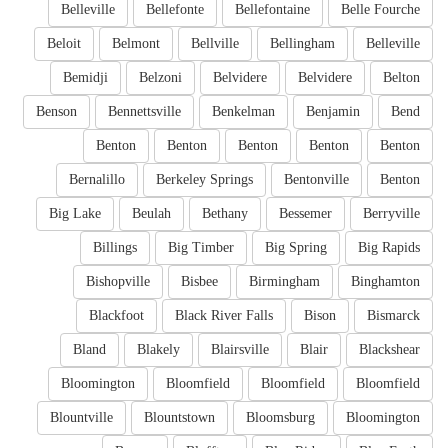
Belleville
Bellefonte
Bellefontaine
Belle Fourche
Beloit
Belmont
Bellville
Bellingham
Belleville
Bemidji
Belzoni
Belvidere
Belvidere
Belton
Benson
Bennettsville
Benkelman
Benjamin
Bend
Benton
Benton
Benton
Benton
Benton
Bernalillo
Berkeley Springs
Bentonville
Benton
Big Lake
Beulah
Bethany
Bessemer
Berryville
Billings
Big Timber
Big Spring
Big Rapids
Bishopville
Bisbee
Birmingham
Binghamton
Blackfoot
Black River Falls
Bison
Bismarck
Bland
Blakely
Blairsville
Blair
Blackshear
Bloomington
Bloomfield
Bloomfield
Bloomfield
Blountville
Blountstown
Bloomsburg
Bloomington