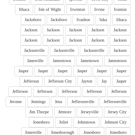
Ithaca
Isle of Wight
Irwinton
Irvine
Ironton
Jacksboro
Jacksboro
Ivanhoe
Iuka
Ithaca
Jackson
Jackson
Jackson
Jackson
Jackson
Jackson
Jackson
Jackson
Jackson
Jackson
Jacksonville
Jacksonville
Jacksonville
Jackson
Janesville
Jamestown
Jamestown
Jamestown
Jasper
Jasper
Jasper
Jasper
Jasper
Jasper
Jefferson
Jefferson City
Jayton
Jay
Jasper
Jefferson
Jefferson
Jefferson
Jefferson
Jefferson
Jerome
Jennings
Jena
Jeffersonville
Jeffersonville
Jim Thorpe
Jetmore
Jerseyville
Jersey City
Jonesboro
Joliet
Johnstown
Johnson City
Jonesville
Jonesborough
Jonesboro
Jonesboro