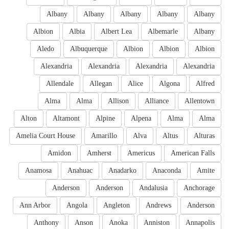
Albany
Albany
Albany
Albany
Albany
Albion
Albia
Albert Lea
Albemarle
Albany
Aledo
Albuquerque
Albion
Albion
Albion
Alexandria
Alexandria
Alexandria
Alexandria
Allendale
Allegan
Alice
Algona
Alfred
Alma
Alma
Allison
Alliance
Allentown
Alton
Altamont
Alpine
Alpena
Alma
Alma
Amelia Court House
Amarillo
Alva
Altus
Alturas
Amidon
Amherst
Americus
American Falls
Anamosa
Anahuac
Anadarko
Anaconda
Amite
Anderson
Anderson
Andalusia
Anchorage
Ann Arbor
Angola
Angleton
Andrews
Anderson
Anthony
Anson
Anoka
Anniston
Annapolis