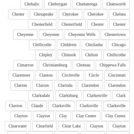
Chehalis
Cheboygan
Chattanooga
Chatsworth
Chester
Chesapeake
Cherokee
Cherokee
Chelsea
Chesterfield
Chesterfield
Chester
Chester
Cheyenne
Cheyenne
Cheyenne Wells
Chestertown
Chillicothe
Childress
Chickasha
Chicago
Chipley
Chinook
Chilton
Chillicothe
Cimarron
Christiansburg
Choteau
Chippewa Falls
Claremore
Clanton
Circleville
Circle
Cincinnati
Clarion
Clarion
Clarinda
Clarendon
Clarendon
Clarksdale
Clarksburg
Clarkesville
Clark
Claxton
Claude
Clarksville
Clarksville
Clarksville
Clayton
Clayton
Clay
Clay Center
Clay Center
Clearwater
Clearfield
Clear Lake
Clayton
Clayton