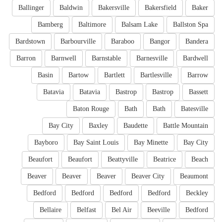
Ballinger
Baldwin
Bakersville
Bakersfield
Baker
Bamberg
Baltimore
Balsam Lake
Ballston Spa
Bardstown
Barbourville
Baraboo
Bangor
Bandera
Barron
Barnwell
Barnstable
Barnesville
Bardwell
Basin
Bartow
Bartlett
Bartlesville
Barrow
Batavia
Batavia
Bastrop
Bastrop
Bassett
Baton Rouge
Bath
Bath
Batesville
Bay City
Baxley
Baudette
Battle Mountain
Bayboro
Bay Saint Louis
Bay Minette
Bay City
Beaufort
Beaufort
Beattyville
Beatrice
Beach
Beaver
Beaver
Beaver
Beaver City
Beaumont
Bedford
Bedford
Bedford
Bedford
Beckley
Bellaire
Belfast
Bel Air
Beeville
Bedford