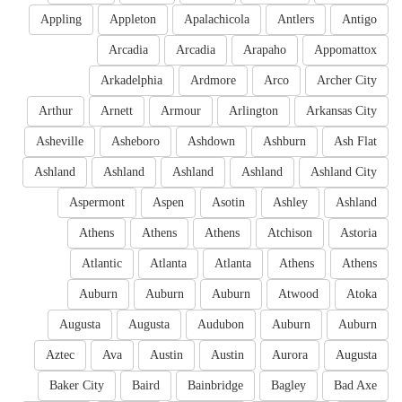
Appling
Appleton
Apalachicola
Antlers
Antigo
Arcadia
Arcadia
Arapaho
Appomattox
Arkadelphia
Ardmore
Arco
Archer City
Arthur
Arnett
Armour
Arlington
Arkansas City
Asheville
Asheboro
Ashdown
Ashburn
Ash Flat
Ashland
Ashland
Ashland
Ashland
Ashland City
Aspermont
Aspen
Asotin
Ashley
Ashland
Athens
Athens
Athens
Atchison
Astoria
Atlantic
Atlanta
Atlanta
Athens
Athens
Auburn
Auburn
Auburn
Atwood
Atoka
Augusta
Augusta
Audubon
Auburn
Auburn
Aztec
Ava
Austin
Austin
Aurora
Augusta
Baker City
Baird
Bainbridge
Bagley
Bad Axe