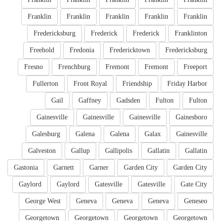
Franklin
Franklin
Franklin
Franklin
Franklin
Fredericksburg
Frederick
Frederick
Franklinton
Freehold
Fredonia
Fredericktown
Fredericksburg
Fresno
Frenchburg
Fremont
Fremont
Freeport
Fullerton
Front Royal
Friendship
Friday Harbor
Gail
Gaffney
Gadsden
Fulton
Fulton
Gainesville
Gainesville
Gainesville
Gainesboro
Galesburg
Galena
Galena
Galax
Gainesville
Galveston
Gallup
Gallipolis
Gallatin
Gallatin
Gastonia
Garnett
Garner
Garden City
Garden City
Gaylord
Gaylord
Gatesville
Gatesville
Gate City
George West
Geneva
Geneva
Geneva
Geneseo
Georgetown
Georgetown
Georgetown
Georgetown