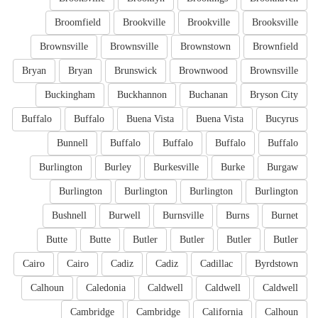
Broomfield
Brookville
Brookville
Brooksville
Brownsville
Brownsville
Brownstown
Brownfield
Bryan
Bryan
Brunswick
Brownwood
Brownsville
Buckingham
Buckhannon
Buchanan
Bryson City
Buffalo
Buffalo
Buena Vista
Buena Vista
Bucyrus
Bunnell
Buffalo
Buffalo
Buffalo
Buffalo
Burlington
Burley
Burkesville
Burke
Burgaw
Burlington
Burlington
Burlington
Burlington
Bushnell
Burwell
Burnsville
Burns
Burnet
Butte
Butte
Butler
Butler
Butler
Butler
Cairo
Cairo
Cadiz
Cadiz
Cadillac
Byrdstown
Calhoun
Caledonia
Caldwell
Caldwell
Caldwell
Cambridge
Cambridge
California
Calhoun