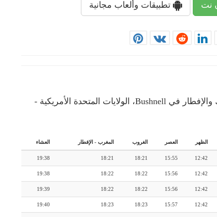
 نت
تطبيقات وألعاب مجانية
إمساكية رمضان: رزنامة شهرية لأوقات الإمساك والإفطار في Bushnell، الولايات المتحدة الأمريكية -
الظهر
العصر
الغروب
المغرب
-
الإفطار
العشاء
19:38
18:21
18:21
15:55
12:42
19:38
18:22
18:22
15:56
12:42
19:39
18:22
18:22
15:56
12:42
19:40
18:23
18:23
15:57
12:42