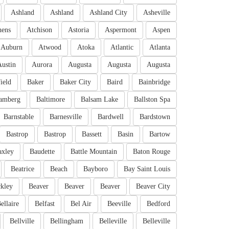
Ashland
Ashland
Ashland City
Asheville
hens
Atchison
Astoria
Aspermont
Aspen
Auburn
Atwood
Atoka
Atlantic
Atlanta
Austin
Aurora
Augusta
Augusta
Augusta
ield
Baker
Baker City
Baird
Bainbridge
amberg
Baltimore
Balsam Lake
Ballston Spa
Barnstable
Barnesville
Bardwell
Bardstown
Bastrop
Bastrop
Bassett
Basin
Bartow
axley
Baudette
Battle Mountain
Baton Rouge
Beatrice
Beach
Bayboro
Bay Saint Louis
kley
Beaver
Beaver
Beaver
Beaver City
ellaire
Belfast
Bel Air
Beeville
Bedford
Bellville
Bellingham
Belleville
Belleville