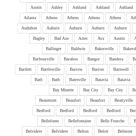
Asotin
Ashley
Ashland
Ashland
Ashland
Atlanta
Athens
Athens
Athens
Athens
At
Audubon
Auburn
Auburn
Auburn
Auburn
Bagley
Bad Axe
Aztec
Ava
Austin
Ballinger
Baldwin
Bakersville
Bakersf
Barbourville
Baraboo
Bangor
Bandera
B
Bartlett
Bartlesville
Barrow
Barron
Barnwell
Bath
Bath
Batesville
Batavia
Batavia
Bay Minette
Bay City
Bay City
B
Beaumont
Beaufort
Beaufort
Beattyville
Bedford
Bedford
Bedford
Bedford
Bec
Bellefonte
Bellefontaine
Belle Fourche
B
Belvidere
Belvidere
Belton
Beloit
Belmont