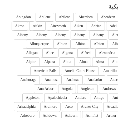
كية
Abingdon
Abilene
Abilene
Aberdeen
Aberdeen
Akron
Aitkin
Ainsworth
Aiken
Adrian
Adel
Albany
Albany
Albany
Albany
Albany
Ala
Albuquerque
Albion
Albion
Albion
Alb
Allegan
Alice
Algona
Alfred
Alexandria
Alpine
Alpena
Alma
Alma
Alma
Al
American Falls
Amelia Court House
Amarillo
Anchorage
Anamosa
Anahuac
Anadarko
Anac
Ann Arbor
Angola
Angleton
Andrews
Appleton
Apalachicola
Antlers
Antigo
Ant
Arkadelphia
Ardmore
Arco
Archer City
Arcadi
Asheboro
Ashdown
Ashburn
Ash Flat
Arthur