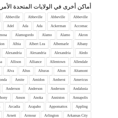
أماكن أخرى في الولايات المتحدة الأمري
Abbeville
Abbeville
Abbeville
Abbeville
Adel
Ada
Ada
Ackerman
Accomac
mosa
Alamogordo
Alamo
Alamo
Akron
ion
Albia
Albert Lea
Albemarle
Albany
Alexandria
Alexandria
Alexandria
Aledo
ma
Allison
Alliance
Allentown
Allendale
Alva
Altus
Alturas
Alton
Altamont
onda
Amite
Amidon
Amherst
Americus
Anderson
Anderson
Anderson
Andalusia
hony
Anson
Anoka
Anniston
Annapolis
a
Arcadia
Arapaho
Appomattox
Appling
Arnett
Armour
Arlington
Arkansas City