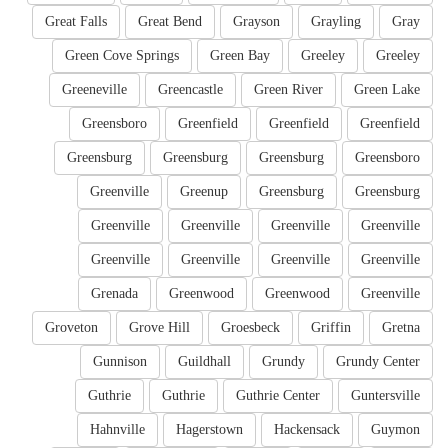
Great Falls
Great Bend
Grayson
Grayling
Gray
Green Cove Springs
Green Bay
Greeley
Greeley
Greeneville
Greencastle
Green River
Green Lake
Greensboro
Greenfield
Greenfield
Greenfield
Greensburg
Greensburg
Greensburg
Greensboro
Greenville
Greenup
Greensburg
Greensburg
Greenville
Greenville
Greenville
Greenville
Greenville
Greenville
Greenville
Greenville
Grenada
Greenwood
Greenwood
Greenville
Groveton
Grove Hill
Groesbeck
Griffin
Gretna
Gunnison
Guildhall
Grundy
Grundy Center
Guthrie
Guthrie
Guthrie Center
Guntersville
Hahnville
Hagerstown
Hackensack
Guymon