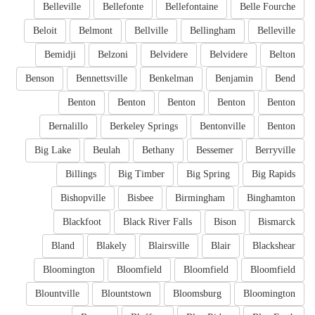
Belleville
Bellefonte
Bellefontaine
Belle Fourche
Beloit
Belmont
Bellville
Bellingham
Belleville
Bemidji
Belzoni
Belvidere
Belvidere
Belton
Benson
Bennettsville
Benkelman
Benjamin
Bend
Benton
Benton
Benton
Benton
Benton
Bernalillo
Berkeley Springs
Bentonville
Benton
Big Lake
Beulah
Bethany
Bessemer
Berryville
Billings
Big Timber
Big Spring
Big Rapids
Bishopville
Bisbee
Birmingham
Binghamton
Blackfoot
Black River Falls
Bison
Bismarck
Bland
Blakely
Blairsville
Blair
Blackshear
Bloomington
Bloomfield
Bloomfield
Bloomfield
Blountville
Blountstown
Bloomsburg
Bloomington