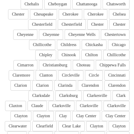
Chehalis
Cheboygan
Chattanooga
Chatsworth
Chester
Chesapeake
Cherokee
Cherokee
Chelsea
Chesterfield
Chesterfield
Chester
Chester
Cheyenne
Cheyenne
Cheyenne Wells
Chestertown
Chillicothe
Childress
Chickasha
Chicago
Chipley
Chinook
Chilton
Chillicothe
Cimarron
Christiansburg
Choteau
Chippewa Falls
Claremore
Clanton
Circleville
Circle
Cincinnati
Clarion
Clarion
Clarinda
Clarendon
Clarendon
Clarksdale
Clarksburg
Clarkesville
Clark
Claxton
Claude
Clarksville
Clarksville
Clarksville
Clayton
Clayton
Clay
Clay Center
Clay Center
Clearwater
Clearfield
Clear Lake
Clayton
Clayton