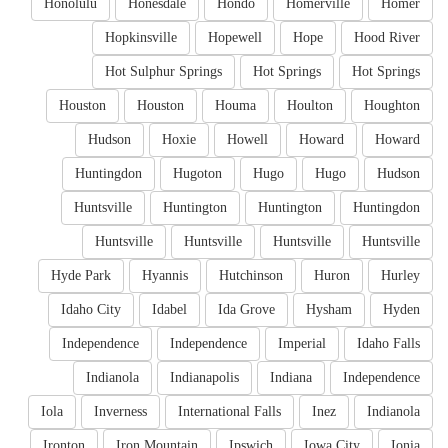
Honolulu
Honesdale
Hondo
Homerville
Homer
Hopkinsville
Hopewell
Hope
Hood River
Hot Sulphur Springs
Hot Springs
Hot Springs
Houston
Houston
Houma
Houlton
Houghton
Hudson
Hoxie
Howell
Howard
Howard
Huntingdon
Hugoton
Hugo
Hugo
Hudson
Huntsville
Huntington
Huntington
Huntingdon
Huntsville
Huntsville
Huntsville
Huntsville
Hyde Park
Hyannis
Hutchinson
Huron
Hurley
Idaho City
Idabel
Ida Grove
Hysham
Hyden
Independence
Independence
Imperial
Idaho Falls
Indianola
Indianapolis
Indiana
Independence
Iola
Inverness
International Falls
Inez
Indianola
Ironton
Iron Mountain
Ipswich
Iowa City
Ionia