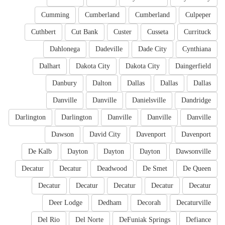
Cumming
Cumberland
Cumberland
Culpeper
Cuthbert
Cut Bank
Custer
Cusseta
Currituck
Dahlonega
Dadeville
Dade City
Cynthiana
Dalhart
Dakota City
Dakota City
Daingerfield
Danbury
Dalton
Dallas
Dallas
Dallas
Danville
Danville
Danielsville
Dandridge
Darlington
Darlington
Danville
Danville
Danville
Dawson
David City
Davenport
Davenport
De Kalb
Dayton
Dayton
Dayton
Dawsonville
Decatur
Decatur
Deadwood
De Smet
De Queen
Decatur
Decatur
Decatur
Decatur
Decatur
Deer Lodge
Dedham
Decorah
Decaturville
Del Rio
Del Norte
DeFuniak Springs
Defiance