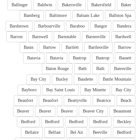
Ballinger
Baldwin
Bakersville
Bakersfield
Baker
Bamberg
Baltimore
Balsam Lake
Ballston Spa
Bardstown
Barbourville
Baraboo
Bangor
Bandera
Barron
Barnwell
Barnstable
Barnesville
Bardwell
Basin
Bartow
Bartlett
Bartlesville
Barrow
Batavia
Batavia
Bastrop
Bastrop
Bassett
Baton Rouge
Bath
Bath
Batesville
Bay City
Baxley
Baudette
Battle Mountain
Bayboro
Bay Saint Louis
Bay Minette
Bay City
Beaufort
Beaufort
Beattyville
Beatrice
Beach
Beaver
Beaver
Beaver
Beaver City
Beaumont
Bedford
Bedford
Bedford
Bedford
Beckley
Bellaire
Belfast
Bel Air
Beeville
Bedford