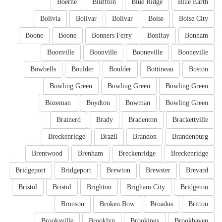
Boerne
Bluffton
Blue Ridge
Blue Earth
Bolivia
Bolivar
Bolivar
Boise
Boise City
Boone
Boone
Bonners Ferry
Bonifay
Bonham
Boonville
Boonville
Booneville
Booneville
Bowbells
Boulder
Boulder
Bottineau
Boston
Bowling Green
Bowling Green
Bowling Green
Bozeman
Boydton
Bowman
Bowling Green
Brainerd
Brady
Bradenton
Brackettville
Breckenridge
Brazil
Brandon
Brandenburg
Brentwood
Brenham
Breckenridge
Breckenridge
Bridgeport
Bridgeport
Brewton
Brewster
Brevard
Bristol
Bristol
Brighton
Brigham City
Bridgeton
Bronson
Broken Bow
Broadus
Britton
Brooksville
Brooklyn
Brookings
Brookhaven