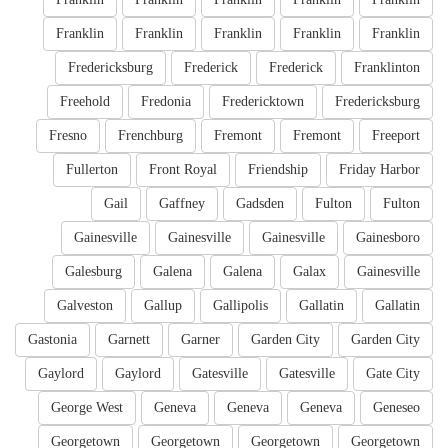
Franklin
Franklin
Franklin
Franklin
Franklin
Fredericksburg
Frederick
Frederick
Franklinton
Freehold
Fredonia
Fredericktown
Fredericksburg
Fresno
Frenchburg
Fremont
Fremont
Freeport
Fullerton
Front Royal
Friendship
Friday Harbor
Gail
Gaffney
Gadsden
Fulton
Fulton
Gainesville
Gainesville
Gainesville
Gainesboro
Galesburg
Galena
Galena
Galax
Gainesville
Galveston
Gallup
Gallipolis
Gallatin
Gallatin
Gastonia
Garnett
Garner
Garden City
Garden City
Gaylord
Gaylord
Gatesville
Gatesville
Gate City
George West
Geneva
Geneva
Geneva
Geneseo
Georgetown
Georgetown
Georgetown
Georgetown