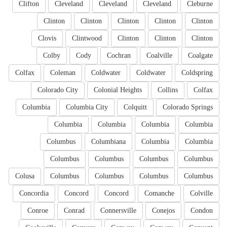
Clifton
Cleveland
Cleveland
Cleveland
Cleburne
Clinton
Clinton
Clinton
Clinton
Clinton
Clovis
Clintwood
Clinton
Clinton
Clinton
Colby
Cody
Cochran
Coalville
Coalgate
Colfax
Coleman
Coldwater
Coldwater
Coldspring
Colorado City
Colonial Heights
Collins
Colfax
Columbia
Columbia City
Colquitt
Colorado Springs
Columbia
Columbia
Columbia
Columbia
Columbus
Columbiana
Columbia
Columbia
Columbus
Columbus
Columbus
Columbus
Colusa
Columbus
Columbus
Columbus
Columbus
Concordia
Concord
Concord
Comanche
Colville
Conroe
Conrad
Connersville
Conejos
Condon