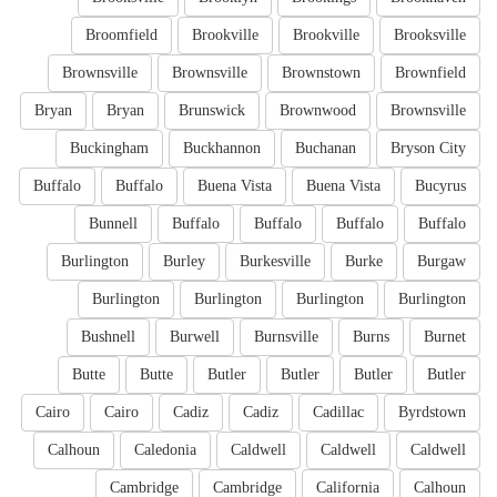
Broomfield
Brookville
Brookville
Brooksville
Brownsville
Brownsville
Brownstown
Brownfield
Bryan
Bryan
Brunswick
Brownwood
Brownsville
Buckingham
Buckhannon
Buchanan
Bryson City
Buffalo
Buffalo
Buena Vista
Buena Vista
Bucyrus
Bunnell
Buffalo
Buffalo
Buffalo
Buffalo
Burlington
Burley
Burkesville
Burke
Burgaw
Burlington
Burlington
Burlington
Burlington
Bushnell
Burwell
Burnsville
Burns
Burnet
Butte
Butte
Butler
Butler
Butler
Butler
Cairo
Cairo
Cadiz
Cadiz
Cadillac
Byrdstown
Calhoun
Caledonia
Caldwell
Caldwell
Caldwell
Cambridge
Cambridge
California
Calhoun