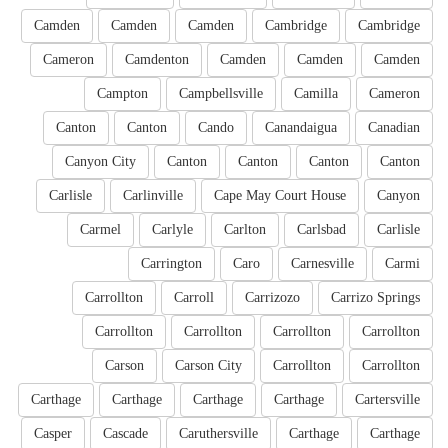
Camden
Camden
Camden
Cambridge
Cambridge
Cameron
Camdenton
Camden
Camden
Camden
Campton
Campbellsville
Camilla
Cameron
Canton
Canton
Cando
Canandaigua
Canadian
Canyon City
Canton
Canton
Canton
Canton
Carlisle
Carlinville
Cape May Court House
Canyon
Carmel
Carlyle
Carlton
Carlsbad
Carlisle
Carrington
Caro
Carnesville
Carmi
Carrollton
Carroll
Carrizozo
Carrizo Springs
Carrollton
Carrollton
Carrollton
Carrollton
Carson
Carson City
Carrollton
Carrollton
Carthage
Carthage
Carthage
Carthage
Cartersville
Casper
Cascade
Caruthersville
Carthage
Carthage