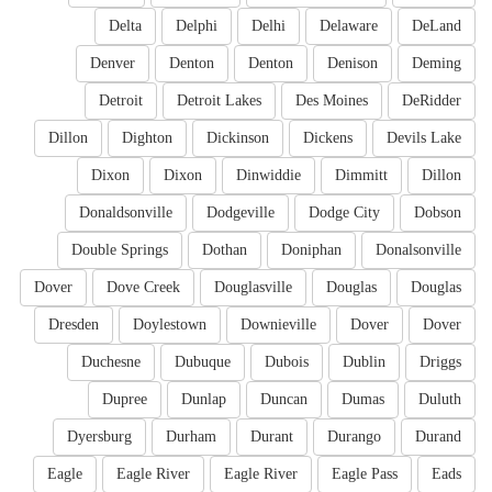
Delta
Delphi
Delhi
Delaware
DeLand
Denver
Denton
Denton
Denison
Deming
Detroit
Detroit Lakes
Des Moines
DeRidder
Dillon
Dighton
Dickinson
Dickens
Devils Lake
Dixon
Dixon
Dinwiddie
Dimmitt
Dillon
Donaldsonville
Dodgeville
Dodge City
Dobson
Double Springs
Dothan
Doniphan
Donalsonville
Dover
Dove Creek
Douglasville
Douglas
Douglas
Dresden
Doylestown
Downieville
Dover
Dover
Duchesne
Dubuque
Dubois
Dublin
Driggs
Dupree
Dunlap
Duncan
Dumas
Duluth
Dyersburg
Durham
Durant
Durango
Durand
Eagle
Eagle River
Eagle River
Eagle Pass
Eads