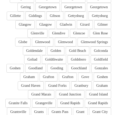
Gering
Georgetown
Georgetown
Georgetown
Gillette
Giddings
Gibson
Gettysburg
Gettysburg
Glasgow
Glasgow
Gladwin
Girard
Gilmer
Glenville
Glendive
Glencoe
Glen Rose
Globe
Glenwood
Glenwood
Glenwood Springs
Goldendale
Golden
Gold Beach
Golconda
Goliad
Goldthwaite
Goldsboro
Goldfield
Goshen
Goodland
Gooding
Goochland
Gonzales
Graham
Grafton
Grafton
Gove
Goshen
Grand Haven
Grand Forks
Granbury
Graham
Grand Marais
Grand Junction
Grand Island
Granite Falls
Grangeville
Grand Rapids
Grand Rapids
Grantsville
Grants
Grants Pass
Grant
Grant City