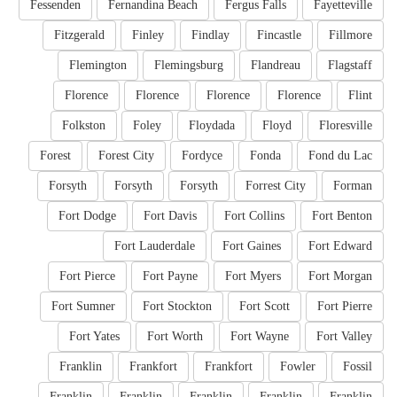
Fessenden
Fernandina Beach
Fergus Falls
Fayetteville
Fitzgerald
Finley
Findlay
Fincastle
Fillmore
Flemington
Flemingsburg
Flandreau
Flagstaff
Florence
Florence
Florence
Florence
Flint
Folkston
Foley
Floydada
Floyd
Floresville
Forest
Forest City
Fordyce
Fonda
Fond du Lac
Forsyth
Forsyth
Forsyth
Forrest City
Forman
Fort Dodge
Fort Davis
Fort Collins
Fort Benton
Fort Lauderdale
Fort Gaines
Fort Edward
Fort Pierce
Fort Payne
Fort Myers
Fort Morgan
Fort Sumner
Fort Stockton
Fort Scott
Fort Pierre
Fort Yates
Fort Worth
Fort Wayne
Fort Valley
Franklin
Frankfort
Frankfort
Fowler
Fossil
Franklin
Franklin
Franklin
Franklin
Franklin