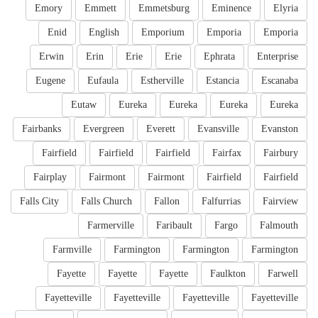
Emory
Emmett
Emmetsburg
Eminence
Elyria
Enid
English
Emporium
Emporia
Emporia
Erwin
Erin
Erie
Erie
Ephrata
Enterprise
Eugene
Eufaula
Estherville
Estancia
Escanaba
Eutaw
Eureka
Eureka
Eureka
Eureka
Fairbanks
Evergreen
Everett
Evansville
Evanston
Fairfield
Fairfield
Fairfield
Fairfax
Fairbury
Fairplay
Fairmont
Fairmont
Fairfield
Fairfield
Falls City
Falls Church
Fallon
Falfurrias
Fairview
Farmerville
Faribault
Fargo
Falmouth
Farmville
Farmington
Farmington
Farmington
Fayette
Fayette
Fayette
Faulkton
Farwell
Fayetteville
Fayetteville
Fayetteville
Fayetteville