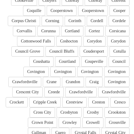
Cookeville
Conyers
Conway
Conway
Convent
Coquille
Cooperstown
Cooperstown
Cooper
Corpus Christi
Corning
Corinth
Cordell
Cordele
Corvallis
Corunna
Cortland
Cortez
Corsicana
Cottonwood Falls
Coshocton
Corydon
Corydon
Council Grove
Council Bluffs
Coudersport
Cotulla
Coushatta
Courtland
Coupeville
Council
Covington
Covington
Covington
Covington
Crawfordsville
Crane
Crandon
Craig
Covington
Crescent City
Creede
Crawfordville
Crawfordville
Crockett
Cripple Creek
Crestview
Creston
Cresco
Cross City
Crosbyton
Crosby
Crookston
Crown Point
Crowley
Crowell
Crossville
Cullman
Cuero
Crystal Falls
Crystal City