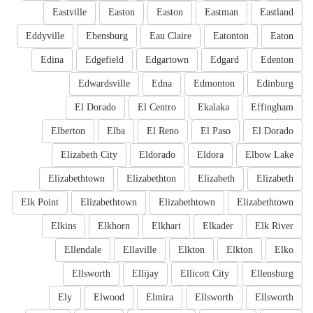
Eastville
Easton
Easton
Eastman
Eastland
Eddyville
Ebensburg
Eau Claire
Eatonton
Eaton
Edina
Edgefield
Edgartown
Edgard
Edenton
Edwardsville
Edna
Edmonton
Edinburg
El Dorado
El Centro
Ekalaka
Effingham
Elberton
Elba
El Reno
El Paso
El Dorado
Elizabeth City
Eldorado
Eldora
Elbow Lake
Elizabethtown
Elizabethton
Elizabeth
Elizabeth
Elk Point
Elizabethtown
Elizabethtown
Elizabethtown
Elkins
Elkhorn
Elkhart
Elkader
Elk River
Ellendale
Ellaville
Elkton
Elkton
Elko
Ellsworth
Ellijay
Ellicott City
Ellensburg
Ely
Elwood
Elmira
Ellsworth
Ellsworth