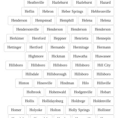
Heathsville
Hazlehurst
Hazlehurst
Hazard
Heflin
Hebron
Heber Springs
Hebbronville
Henderson
Hempstead
Hemphill
Helena
Helena
Hendersonville
Henderson
Henderson
Henderson
Herkimer
Hereford
Heppner
Henrietta
Hennepin
Hettinger
Hertford
Hernando
Hermitage
Hermann
Highmore
Hickman
Hiawatha
Hiawassee
Hillsboro
Hillsboro
Hillsboro
Hillsboro
Hill City
Hillsdale
Hillsborough
Hillsboro
Hillsboro
Hinton
Hinesville
Hindman
Hilo
Hillsville
Holbrook
Hohenwald
Hodgenville
Hobart
Hollis
Hollidaysburg
Holdrege
Holdenville
Homer
Holyoke
Holton
Holly Springs
Hollister