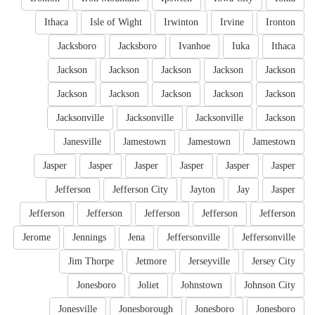
Ithaca
Isle of Wight
Irwinton
Irvine
Ironton
Jacksboro
Jacksboro
Ivanhoe
Iuka
Ithaca
Jackson
Jackson
Jackson
Jackson
Jackson
Jackson
Jackson
Jackson
Jackson
Jackson
Jacksonville
Jacksonville
Jacksonville
Jackson
Janesville
Jamestown
Jamestown
Jamestown
Jasper
Jasper
Jasper
Jasper
Jasper
Jasper
Jefferson
Jefferson City
Jayton
Jay
Jasper
Jefferson
Jefferson
Jefferson
Jefferson
Jefferson
Jerome
Jennings
Jena
Jeffersonville
Jeffersonville
Jim Thorpe
Jetmore
Jerseyville
Jersey City
Jonesboro
Joliet
Johnstown
Johnson City
Jonesville
Jonesborough
Jonesboro
Jonesboro