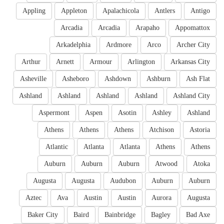
Appling
Appleton
Apalachicola
Antlers
Antigo
Arcadia
Arcadia
Arapaho
Appomattox
Arkadelphia
Ardmore
Arco
Archer City
Arthur
Arnett
Armour
Arlington
Arkansas City
Asheville
Asheboro
Ashdown
Ashburn
Ash Flat
Ashland
Ashland
Ashland
Ashland
Ashland City
Aspermont
Aspen
Asotin
Ashley
Ashland
Athens
Athens
Athens
Atchison
Astoria
Atlantic
Atlanta
Atlanta
Athens
Athens
Auburn
Auburn
Auburn
Atwood
Atoka
Augusta
Augusta
Audubon
Auburn
Auburn
Aztec
Ava
Austin
Austin
Aurora
Augusta
Baker City
Baird
Bainbridge
Bagley
Bad Axe