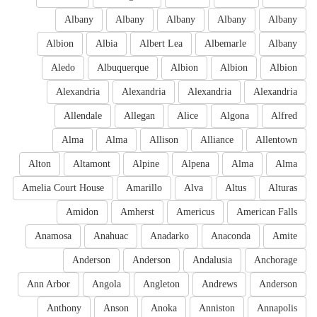
Albany
Albany
Albany
Albany
Albany
Albion
Albia
Albert Lea
Albemarle
Albany
Aledo
Albuquerque
Albion
Albion
Albion
Alexandria
Alexandria
Alexandria
Alexandria
Allendale
Allegan
Alice
Algona
Alfred
Alma
Alma
Allison
Alliance
Allentown
Alton
Altamont
Alpine
Alpena
Alma
Alma
Amelia Court House
Amarillo
Alva
Altus
Alturas
Amidon
Amherst
Americus
American Falls
Anamosa
Anahuac
Anadarko
Anaconda
Amite
Anderson
Anderson
Andalusia
Anchorage
Ann Arbor
Angola
Angleton
Andrews
Anderson
Anthony
Anson
Anoka
Anniston
Annapolis