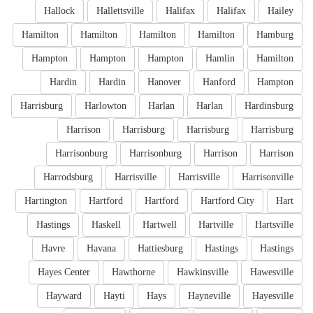
Hallock
Hallettsville
Halifax
Halifax
Hailey
Hamilton
Hamilton
Hamilton
Hamilton
Hamburg
Hampton
Hampton
Hampton
Hamlin
Hamilton
Hardin
Hardin
Hanover
Hanford
Hampton
Harrisburg
Harlowton
Harlan
Harlan
Hardinsburg
Harrison
Harrisburg
Harrisburg
Harrisburg
Harrisonburg
Harrisonburg
Harrison
Harrison
Harrodsburg
Harrisville
Harrisville
Harrisonville
Hartington
Hartford
Hartford
Hartford City
Hart
Hastings
Haskell
Hartwell
Hartville
Hartsville
Havre
Havana
Hattiesburg
Hastings
Hastings
Hayes Center
Hawthorne
Hawkinsville
Hawesville
Hayward
Hayti
Hays
Hayneville
Hayesville