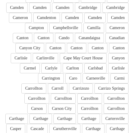
Camden
Camden
Camden
Cambridge
Cambridge
Cameron
Camdenton
Camden
Camden
Camden
Campton
Campbellsville
Camilla
Cameron
Canton
Canton
Cando
Canandaigua
Canadian
Canyon City
Canton
Canton
Canton
Canton
Carlisle
Carlinville
Cape May Court House
Canyon
Carmel
Carlyle
Carlton
Carlsbad
Carlisle
Carrington
Caro
Carnesville
Carmi
Carrollton
Carroll
Carrizozo
Carrizo Springs
Carrollton
Carrollton
Carrollton
Carrollton
Carson
Carson City
Carrollton
Carrollton
Carthage
Carthage
Carthage
Carthage
Cartersville
Casper
Cascade
Caruthersville
Carthage
Carthage