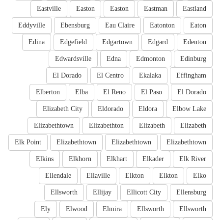
Eastville
Easton
Easton
Eastman
Eastland
Eddyville
Ebensburg
Eau Claire
Eatonton
Eaton
Edina
Edgefield
Edgartown
Edgard
Edenton
Edwardsville
Edna
Edmonton
Edinburg
El Dorado
El Centro
Ekalaka
Effingham
Elberton
Elba
El Reno
El Paso
El Dorado
Elizabeth City
Eldorado
Eldora
Elbow Lake
Elizabethtown
Elizabethton
Elizabeth
Elizabeth
Elk Point
Elizabethtown
Elizabethtown
Elizabethtown
Elkins
Elkhorn
Elkhart
Elkader
Elk River
Ellendale
Ellaville
Elkton
Elkton
Elko
Ellsworth
Ellijay
Ellicott City
Ellensburg
Ely
Elwood
Elmira
Ellsworth
Ellsworth