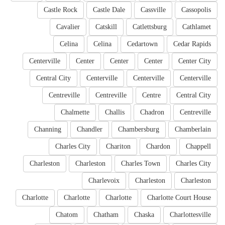
Castle Rock
Castle Dale
Cassville
Cassopolis
Cavalier
Catskill
Catlettsburg
Cathlamet
Celina
Celina
Cedartown
Cedar Rapids
Centerville
Center
Center
Center
Center City
Central City
Centerville
Centerville
Centerville
Centreville
Centreville
Centre
Central City
Chalmette
Challis
Chadron
Centreville
Channing
Chandler
Chambersburg
Chamberlain
Charles City
Chariton
Chardon
Chappell
Charleston
Charleston
Charles Town
Charles City
Charlevoix
Charleston
Charleston
Charlotte
Charlotte
Charlotte
Charlotte Court House
Chatom
Chatham
Chaska
Charlottesville