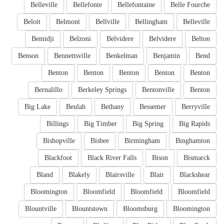
Belleville
Bellefonte
Bellefontaine
Belle Fourche
Beloit
Belmont
Bellville
Bellingham
Belleville
Bemidji
Belzoni
Belvidere
Belvidere
Belton
Benson
Bennettsville
Benkelman
Benjamin
Bend
Benton
Benton
Benton
Benton
Benton
Bernalillo
Berkeley Springs
Bentonville
Benton
Big Lake
Beulah
Bethany
Bessemer
Berryville
Billings
Big Timber
Big Spring
Big Rapids
Bishopville
Bisbee
Birmingham
Binghamton
Blackfoot
Black River Falls
Bison
Bismarck
Bland
Blakely
Blairsville
Blair
Blackshear
Bloomington
Bloomfield
Bloomfield
Bloomfield
Blountville
Blountstown
Bloomsburg
Bloomington