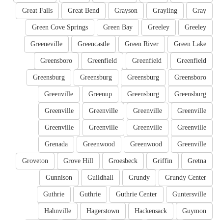
Great Falls
Great Bend
Grayson
Grayling
Gray
Green Cove Springs
Green Bay
Greeley
Greeley
Greeneville
Greencastle
Green River
Green Lake
Greensboro
Greenfield
Greenfield
Greenfield
Greensburg
Greensburg
Greensburg
Greensboro
Greenville
Greenup
Greensburg
Greensburg
Greenville
Greenville
Greenville
Greenville
Greenville
Greenville
Greenville
Greenville
Grenada
Greenwood
Greenwood
Greenville
Groveton
Grove Hill
Groesbeck
Griffin
Gretna
Gunnison
Guildhall
Grundy
Grundy Center
Guthrie
Guthrie
Guthrie Center
Guntersville
Hahnville
Hagerstown
Hackensack
Guymon