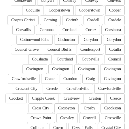
Cookeville
Conyers
Conway
Conway
Convent
Coquille
Cooperstown
Cooperstown
Cooper
Corpus Christi
Corning
Corinth
Cordell
Cordele
Corvallis
Corunna
Cortland
Cortez
Corsicana
Cottonwood Falls
Coshocton
Corydon
Corydon
Council Grove
Council Bluffs
Coudersport
Cotulla
Coushatta
Courtland
Coupeville
Council
Covington
Covington
Covington
Covington
Crawfordsville
Crane
Crandon
Craig
Covington
Crescent City
Creede
Crawfordville
Crawfordville
Crockett
Cripple Creek
Crestview
Creston
Cresco
Cross City
Crosbyton
Crosby
Crookston
Crown Point
Crowley
Crowell
Crossville
Cullman
Cuero
Crystal Falls
Crystal City