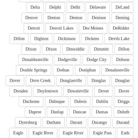
Delta
Delphi
Delhi
Delaware
DeLand
Denver
Denton
Denton
Denison
Deming
Detroit
Detroit Lakes
Des Moines
DeRidder
Dillon
Dighton
Dickinson
Dickens
Devils Lake
Dixon
Dixon
Dinwiddie
Dimmitt
Dillon
Donaldsonville
Dodgeville
Dodge City
Dobson
Double Springs
Dothan
Doniphan
Donalsonville
Dover
Dove Creek
Douglasville
Douglas
Douglas
Dresden
Doylestown
Downieville
Dover
Dover
Duchesne
Dubuque
Dubois
Dublin
Driggs
Dupree
Dunlap
Duncan
Dumas
Duluth
Dyersburg
Durham
Durant
Durango
Durand
Eagle
Eagle River
Eagle River
Eagle Pass
Eads