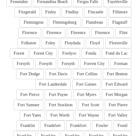
Fessenden
Fernandina Beach
Fergus Falls
Fayetteville
Fitzgerald
Finley
Findlay
Fincastle
Fillmore
Flemington
Flemingsburg
Flandreau
Flagstaff
Florence
Florence
Florence
Florence
Flint
Folkston
Foley
Floydada
Floyd
Floresville
Forest
Forest City
Fordyce
Fonda
Fond du Lac
Forsyth
Forsyth
Forsyth
Forrest City
Forman
Fort Dodge
Fort Davis
Fort Collins
Fort Benton
Fort Lauderdale
Fort Gaines
Fort Edward
Fort Pierce
Fort Payne
Fort Myers
Fort Morgan
Fort Sumner
Fort Stockton
Fort Scott
Fort Pierre
Fort Yates
Fort Worth
Fort Wayne
Fort Valley
Franklin
Frankfort
Frankfort
Fowler
Fossil
Franklin
Franklin
Franklin
Franklin
Franklin