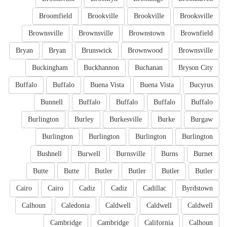
Broomfield
Brookville
Brookville
Brooksville
Brownsville
Brownsville
Brownstown
Brownfield
Bryan
Bryan
Brunswick
Brownwood
Brownsville
Buckingham
Buckhannon
Buchanan
Bryson City
Buffalo
Buffalo
Buena Vista
Buena Vista
Bucyrus
Bunnell
Buffalo
Buffalo
Buffalo
Buffalo
Burlington
Burley
Burkesville
Burke
Burgaw
Burlington
Burlington
Burlington
Burlington
Bushnell
Burwell
Burnsville
Burns
Burnet
Butte
Butte
Butler
Butler
Butler
Butler
Cairo
Cairo
Cadiz
Cadiz
Cadillac
Byrdstown
Calhoun
Caledonia
Caldwell
Caldwell
Caldwell
Cambridge
Cambridge
California
Calhoun