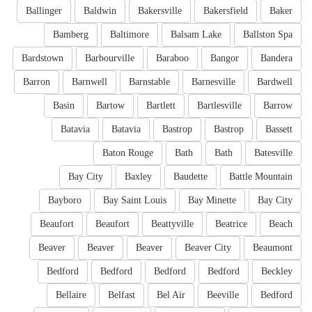
Ballinger
Baldwin
Bakersville
Bakersfield
Baker
Bamberg
Baltimore
Balsam Lake
Ballston Spa
Bardstown
Barbourville
Baraboo
Bangor
Bandera
Barron
Barnwell
Barnstable
Barnesville
Bardwell
Basin
Bartow
Bartlett
Bartlesville
Barrow
Batavia
Batavia
Bastrop
Bastrop
Bassett
Baton Rouge
Bath
Bath
Batesville
Bay City
Baxley
Baudette
Battle Mountain
Bayboro
Bay Saint Louis
Bay Minette
Bay City
Beaufort
Beaufort
Beattyville
Beatrice
Beach
Beaver
Beaver
Beaver
Beaver City
Beaumont
Bedford
Bedford
Bedford
Bedford
Beckley
Bellaire
Belfast
Bel Air
Beeville
Bedford