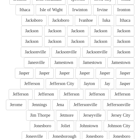
Ithaca
Isle of Wight
Irwinton
Irvine
Ironton
Jacksboro
Jacksboro
Ivanhoe
Iuka
Ithaca
Jackson
Jackson
Jackson
Jackson
Jackson
Jackson
Jackson
Jackson
Jackson
Jackson
Jacksonville
Jacksonville
Jacksonville
Jackson
Janesville
Jamestown
Jamestown
Jamestown
Jasper
Jasper
Jasper
Jasper
Jasper
Jasper
Jefferson
Jefferson City
Jayton
Jay
Jasper
Jefferson
Jefferson
Jefferson
Jefferson
Jefferson
Jerome
Jennings
Jena
Jeffersonville
Jeffersonville
Jim Thorpe
Jetmore
Jerseyville
Jersey City
Jonesboro
Joliet
Johnstown
Johnson City
Jonesville
Jonesborough
Jonesboro
Jonesboro