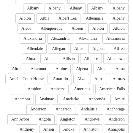
Albany
Albany
Albany
Albany
Albany
Albion
Albia
Albert Lea
Albemarle
Albany
Aledo
Albuquerque
Albion
Albion
Albion
Alexandria
Alexandria
Alexandria
Alexandria
Allendale
Allegan
Alice
Algona
Alfred
Alma
Alma
Allison
Alliance
Allentown
Alton
Altamont
Alpine
Alpena
Alma
Alma
Amelia Court House
Amarillo
Alva
Altus
Alturas
Amidon
Amherst
Americus
American Falls
Anamosa
Anahuac
Anadarko
Anaconda
Amite
Anderson
Anderson
Andalusia
Anchorage
Ann Arbor
Angola
Angleton
Andrews
Anderson
Anthony
Anson
Anoka
Anniston
Annapolis