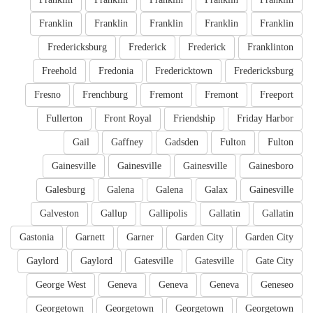
Franklin
Franklin
Franklin
Franklin
Franklin
Fredericksburg
Frederick
Frederick
Franklinton
Freehold
Fredonia
Fredericktown
Fredericksburg
Fresno
Frenchburg
Fremont
Fremont
Freeport
Fullerton
Front Royal
Friendship
Friday Harbor
Gail
Gaffney
Gadsden
Fulton
Fulton
Gainesville
Gainesville
Gainesville
Gainesboro
Galesburg
Galena
Galena
Galax
Gainesville
Galveston
Gallup
Gallipolis
Gallatin
Gallatin
Gastonia
Garnett
Garner
Garden City
Garden City
Gaylord
Gaylord
Gatesville
Gatesville
Gate City
George West
Geneva
Geneva
Geneva
Geneseo
Georgetown
Georgetown
Georgetown
Georgetown