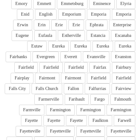
Emory
Emmett
Emmetsburg
Eminence
Elyria
Enid
English
Emporium
Emporia
Emporia
Erwin
Erin
Erie
Erie
Ephrata
Enterprise
Eugene
Eufaula
Estherville
Estancia
Escanaba
Eutaw
Eureka
Eureka
Eureka
Eureka
Fairbanks
Evergreen
Everett
Evansville
Evanston
Fairfield
Fairfield
Fairfield
Fairfax
Fairbury
Fairplay
Fairmont
Fairmont
Fairfield
Fairfield
Falls City
Falls Church
Fallon
Falfurrias
Fairview
Farmerville
Faribault
Fargo
Falmouth
Farmville
Farmington
Farmington
Farmington
Fayette
Fayette
Fayette
Faulkton
Farwell
Fayetteville
Fayetteville
Fayetteville
Fayetteville