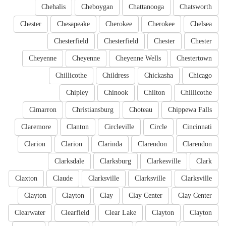
Chehalis
Cheboygan
Chattanooga
Chatsworth
Chester
Chesapeake
Cherokee
Cherokee
Chelsea
Chesterfield
Chesterfield
Chester
Chester
Cheyenne
Cheyenne
Cheyenne Wells
Chestertown
Chillicothe
Childress
Chickasha
Chicago
Chipley
Chinook
Chilton
Chillicothe
Cimarron
Christiansburg
Choteau
Chippewa Falls
Claremore
Clanton
Circleville
Circle
Cincinnati
Clarion
Clarion
Clarinda
Clarendon
Clarendon
Clarksdale
Clarksburg
Clarkesville
Clark
Claxton
Claude
Clarksville
Clarksville
Clarksville
Clayton
Clayton
Clay
Clay Center
Clay Center
Clearwater
Clearfield
Clear Lake
Clayton
Clayton