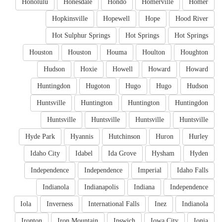
Honolulu
Honesdale
Hondo
Homerville
Homer
Hopkinsville
Hopewell
Hope
Hood River
Hot Sulphur Springs
Hot Springs
Hot Springs
Houston
Houston
Houma
Houlton
Houghton
Hudson
Hoxie
Howell
Howard
Howard
Huntingdon
Hugoton
Hugo
Hugo
Hudson
Huntsville
Huntington
Huntington
Huntingdon
Huntsville
Huntsville
Huntsville
Huntsville
Hyde Park
Hyannis
Hutchinson
Huron
Hurley
Idaho City
Idabel
Ida Grove
Hysham
Hyden
Independence
Independence
Imperial
Idaho Falls
Indianola
Indianapolis
Indiana
Independence
Iola
Inverness
International Falls
Inez
Indianola
Ironton
Iron Mountain
Ipswich
Iowa City
Ionia