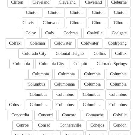
Clifton
Cleveland
Cleveland
Cleveland
Cleburne
Clinton
Clinton
Clinton
Clinton
Clinton
Clovis
Clintwood
Clinton
Clinton
Clinton
Colby
Cody
Cochran
Coalville
Coalgate
Colfax
Coleman
Coldwater
Coldwater
Coldspring
Colorado City
Colonial Heights
Collins
Colfax
Columbia
Columbia City
Colquitt
Colorado Springs
Columbia
Columbia
Columbia
Columbia
Columbus
Columbiana
Columbia
Columbia
Columbus
Columbus
Columbus
Columbus
Colusa
Columbus
Columbus
Columbus
Columbus
Concordia
Concord
Concord
Comanche
Colville
Conroe
Conrad
Connersville
Conejos
Condon