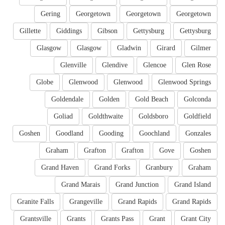
Gering
Georgetown
Georgetown
Georgetown
Gillette
Giddings
Gibson
Gettysburg
Gettysburg
Glasgow
Glasgow
Gladwin
Girard
Gilmer
Glenville
Glendive
Glencoe
Glen Rose
Globe
Glenwood
Glenwood
Glenwood Springs
Goldendale
Golden
Gold Beach
Golconda
Goliad
Goldthwaite
Goldsboro
Goldfield
Goshen
Goodland
Gooding
Goochland
Gonzales
Graham
Grafton
Grafton
Gove
Goshen
Grand Haven
Grand Forks
Granbury
Graham
Grand Marais
Grand Junction
Grand Island
Granite Falls
Grangeville
Grand Rapids
Grand Rapids
Grantsville
Grants
Grants Pass
Grant
Grant City