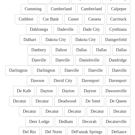
Cumming
Cumberland
Cumberland
Culpeper
Cuthbert
Cut Bank
Custer
Cusseta
Currituck
Dahlonega
Dadeville
Dade City
Cynthiana
Dalhart
Dakota City
Dakota City
Daingerfield
Danbury
Dalton
Dallas
Dallas
Dallas
Danville
Danville
Danielsville
Dandridge
Darlington
Darlington
Danville
Danville
Danville
Dawson
David City
Davenport
Davenport
De Kalb
Dayton
Dayton
Dayton
Dawsonville
Decatur
Decatur
Deadwood
De Smet
De Queen
Decatur
Decatur
Decatur
Decatur
Decatur
Deer Lodge
Dedham
Decorah
Decaturville
Del Rio
Del Norte
DeFuniak Springs
Defiance