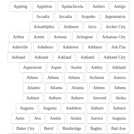
Appling
Appleton
Apalachicola
Antlers
Antigo
Arcadia
Arcadia
Arapaho
Appomattox
Arkadelphia
Ardmore
Arco
Archer City
Arthur
Arnett
Armour
Arlington
Arkansas City
Asheville
Asheboro
Ashdown
Ashburn
Ash Flat
Ashland
Ashland
Ashland
Ashland
Ashland City
Aspermont
Aspen
Asotin
Ashley
Ashland
Athens
Athens
Athens
Atchison
Astoria
Atlantic
Atlanta
Atlanta
Athens
Athens
Auburn
Auburn
Auburn
Atwood
Atoka
Augusta
Augusta
Audubon
Auburn
Auburn
Aztec
Ava
Austin
Austin
Aurora
Augusta
Baker City
Baird
Bainbridge
Bagley
Bad Axe