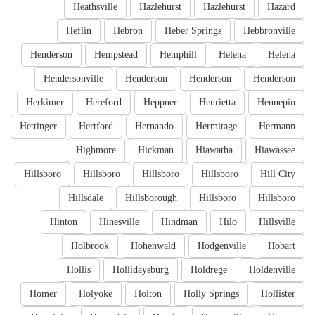
Heathsville
Hazlehurst
Hazlehurst
Hazard
Heflin
Hebron
Heber Springs
Hebbronville
Henderson
Hempstead
Hemphill
Helena
Helena
Hendersonville
Henderson
Henderson
Henderson
Herkimer
Hereford
Heppner
Henrietta
Hennepin
Hettinger
Hertford
Hernando
Hermitage
Hermann
Highmore
Hickman
Hiawatha
Hiawassee
Hillsboro
Hillsboro
Hillsboro
Hillsboro
Hill City
Hillsdale
Hillsborough
Hillsboro
Hillsboro
Hinton
Hinesville
Hindman
Hilo
Hillsville
Holbrook
Hohenwald
Hodgenville
Hobart
Hollis
Hollidaysburg
Holdrege
Holdenville
Homer
Holyoke
Holton
Holly Springs
Hollister