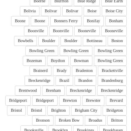
Boerne
Bluffton
Blue Ridge
Blue Earth
Bolivia
Bolivar
Bolivar
Boise
Boise City
Boone
Boone
Bonners Ferry
Bonifay
Bonham
Boonville
Boonville
Booneville
Booneville
Bowbells
Boulder
Boulder
Bottineau
Boston
Bowling Green
Bowling Green
Bowling Green
Bozeman
Boydton
Bowman
Bowling Green
Brainerd
Brady
Bradenton
Brackettville
Breckenridge
Brazil
Brandon
Brandenburg
Brentwood
Brenham
Breckenridge
Breckenridge
Bridgeport
Bridgeport
Brewton
Brewster
Brevard
Bristol
Bristol
Brighton
Brigham City
Bridgeton
Bronson
Broken Bow
Broadus
Britton
Brooksville
Brooklyn
Brookings
Brookhaven