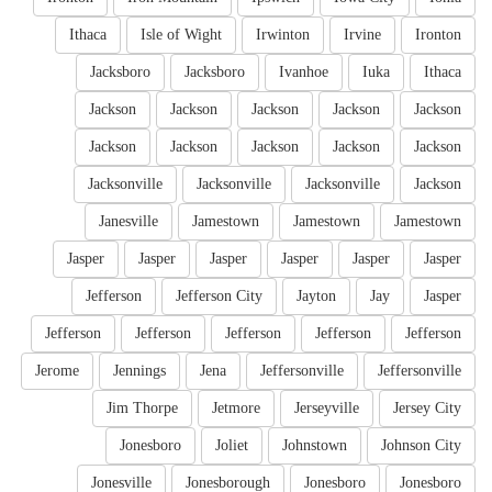
Ithaca
Isle of Wight
Irwinton
Irvine
Ironton
Jacksboro
Jacksboro
Ivanhoe
Iuka
Ithaca
Jackson
Jackson
Jackson
Jackson
Jackson
Jackson
Jackson
Jackson
Jackson
Jackson
Jacksonville
Jacksonville
Jacksonville
Jackson
Janesville
Jamestown
Jamestown
Jamestown
Jasper
Jasper
Jasper
Jasper
Jasper
Jasper
Jefferson
Jefferson City
Jayton
Jay
Jasper
Jefferson
Jefferson
Jefferson
Jefferson
Jefferson
Jerome
Jennings
Jena
Jeffersonville
Jeffersonville
Jim Thorpe
Jetmore
Jerseyville
Jersey City
Jonesboro
Joliet
Johnstown
Johnson City
Jonesville
Jonesborough
Jonesboro
Jonesboro