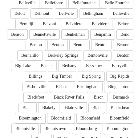
Belleville
Bellefonte
Bellefontaine
Belle Fourche
Beloit
Belmont
Bellville
Bellingham
Belleville
Bemidji
Belzoni
Belvidere
Belvidere
Belton
Benson
Bennettsville
Benkelman
Benjamin
Bend
Benton
Benton
Benton
Benton
Benton
Bernalillo
Berkeley Springs
Bentonville
Benton
Big Lake
Beulah
Bethany
Bessemer
Berryville
Billings
Big Timber
Big Spring
Big Rapids
Bishopville
Bisbee
Birmingham
Binghamton
Blackfoot
Black River Falls
Bison
Bismarck
Bland
Blakely
Blairsville
Blair
Blackshear
Bloomington
Bloomfield
Bloomfield
Bloomfield
Blountville
Blountstown
Bloomsburg
Bloomington