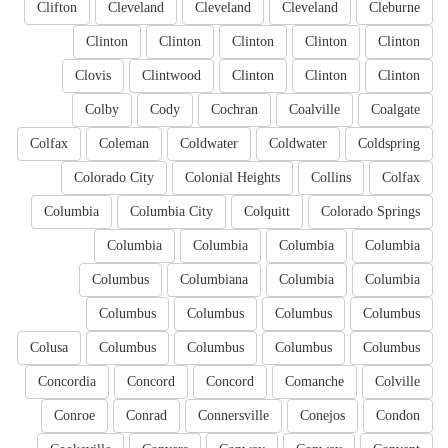
Clifton
Cleveland
Cleveland
Cleveland
Cleburne
Clinton
Clinton
Clinton
Clinton
Clinton
Clovis
Clintwood
Clinton
Clinton
Clinton
Colby
Cody
Cochran
Coalville
Coalgate
Colfax
Coleman
Coldwater
Coldwater
Coldspring
Colorado City
Colonial Heights
Collins
Colfax
Columbia
Columbia City
Colquitt
Colorado Springs
Columbia
Columbia
Columbia
Columbia
Columbus
Columbiana
Columbia
Columbia
Columbus
Columbus
Columbus
Columbus
Colusa
Columbus
Columbus
Columbus
Columbus
Concordia
Concord
Concord
Comanche
Colville
Conroe
Conrad
Connersville
Conejos
Condon