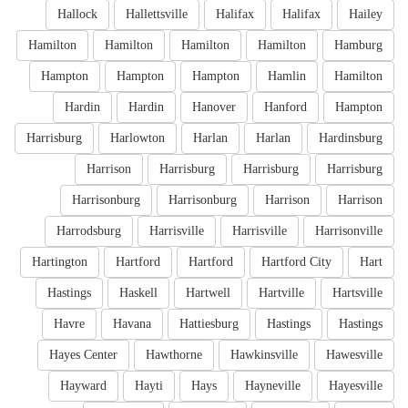
Hallock
Hallettsville
Halifax
Halifax
Hailey
Hamilton
Hamilton
Hamilton
Hamilton
Hamburg
Hampton
Hampton
Hampton
Hamlin
Hamilton
Hardin
Hardin
Hanover
Hanford
Hampton
Harrisburg
Harlowton
Harlan
Harlan
Hardinsburg
Harrison
Harrisburg
Harrisburg
Harrisburg
Harrisonburg
Harrisonburg
Harrison
Harrison
Harrodsburg
Harrisville
Harrisville
Harrisonville
Hartington
Hartford
Hartford
Hartford City
Hart
Hastings
Haskell
Hartwell
Hartville
Hartsville
Havre
Havana
Hattiesburg
Hastings
Hastings
Hayes Center
Hawthorne
Hawkinsville
Hawesville
Hayward
Hayti
Hays
Hayneville
Hayesville