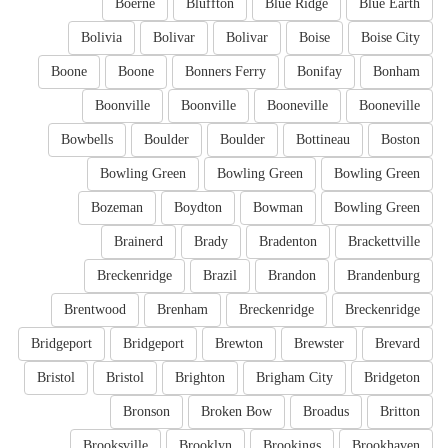
Boerne
Bluffton
Blue Ridge
Blue Earth
Bolivia
Bolivar
Bolivar
Boise
Boise City
Boone
Boone
Bonners Ferry
Bonifay
Bonham
Boonville
Boonville
Booneville
Booneville
Bowbells
Boulder
Boulder
Bottineau
Boston
Bowling Green
Bowling Green
Bowling Green
Bozeman
Boydton
Bowman
Bowling Green
Brainerd
Brady
Bradenton
Brackettville
Breckenridge
Brazil
Brandon
Brandenburg
Brentwood
Brenham
Breckenridge
Breckenridge
Bridgeport
Bridgeport
Brewton
Brewster
Brevard
Bristol
Bristol
Brighton
Brigham City
Bridgeton
Bronson
Broken Bow
Broadus
Britton
Brooksville
Brooklyn
Brookings
Brookhaven