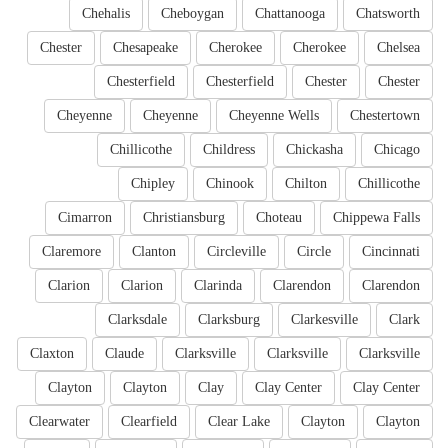
Chehalis
Cheboygan
Chattanooga
Chatsworth
Chester
Chesapeake
Cherokee
Cherokee
Chelsea
Chesterfield
Chesterfield
Chester
Chester
Cheyenne
Cheyenne
Cheyenne Wells
Chestertown
Chillicothe
Childress
Chickasha
Chicago
Chipley
Chinook
Chilton
Chillicothe
Cimarron
Christiansburg
Choteau
Chippewa Falls
Claremore
Clanton
Circleville
Circle
Cincinnati
Clarion
Clarion
Clarinda
Clarendon
Clarendon
Clarksdale
Clarksburg
Clarkesville
Clark
Claxton
Claude
Clarksville
Clarksville
Clarksville
Clayton
Clayton
Clay
Clay Center
Clay Center
Clearwater
Clearfield
Clear Lake
Clayton
Clayton