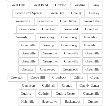
Great Falls
Great Bend
Grayson
Grayling
Gray
Green Cove Springs
Green Bay
Greeley
Greeley
Greeneville
Greencastle
Green River
Green Lake
Greensboro
Greenfield
Greenfield
Greenfield
Greensburg
Greensburg
Greensburg
Greensboro
Greenville
Greenup
Greensburg
Greensburg
Greenville
Greenville
Greenville
Greenville
Greenville
Greenville
Greenville
Greenville
Grenada
Greenwood
Greenwood
Greenville
Groveton
Grove Hill
Groesbeck
Griffin
Gretna
Gunnison
Guildhall
Grundy
Grundy Center
Guthrie
Guthrie
Guthrie Center
Guntersville
Hahnville
Hagerstown
Hackensack
Guymon