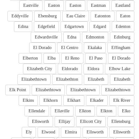
Eastville
Easton
Easton
Eastman
Eastland
Eddyville
Ebensburg
Eau Claire
Eatonton
Eaton
Edina
Edgefield
Edgartown
Edgard
Edenton
Edwardsville
Edna
Edmonton
Edinburg
El Dorado
El Centro
Ekalaka
Effingham
Elberton
Elba
El Reno
El Paso
El Dorado
Elizabeth City
Eldorado
Eldora
Elbow Lake
Elizabethtown
Elizabethton
Elizabeth
Elizabeth
Elk Point
Elizabethtown
Elizabethtown
Elizabethtown
Elkins
Elkhorn
Elkhart
Elkader
Elk River
Ellendale
Ellaville
Elkton
Elkton
Elko
Ellsworth
Ellijay
Ellicott City
Ellensburg
Ely
Elwood
Elmira
Ellsworth
Ellsworth