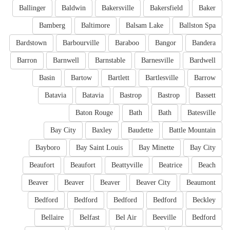
Ballinger
Baldwin
Bakersville
Bakersfield
Baker
Bamberg
Baltimore
Balsam Lake
Ballston Spa
Bardstown
Barbourville
Baraboo
Bangor
Bandera
Barron
Barnwell
Barnstable
Barnesville
Bardwell
Basin
Bartow
Bartlett
Bartlesville
Barrow
Batavia
Batavia
Bastrop
Bastrop
Bassett
Baton Rouge
Bath
Bath
Batesville
Bay City
Baxley
Baudette
Battle Mountain
Bayboro
Bay Saint Louis
Bay Minette
Bay City
Beaufort
Beaufort
Beattyville
Beatrice
Beach
Beaver
Beaver
Beaver
Beaver City
Beaumont
Bedford
Bedford
Bedford
Bedford
Beckley
Bellaire
Belfast
Bel Air
Beeville
Bedford