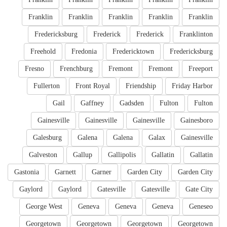
Franklin
Franklin
Franklin
Franklin
Franklin
Fredericksburg
Frederick
Frederick
Franklinton
Freehold
Fredonia
Fredericktown
Fredericksburg
Fresno
Frenchburg
Fremont
Fremont
Freeport
Fullerton
Front Royal
Friendship
Friday Harbor
Gail
Gaffney
Gadsden
Fulton
Fulton
Gainesville
Gainesville
Gainesville
Gainesboro
Galesburg
Galena
Galena
Galax
Gainesville
Galveston
Gallup
Gallipolis
Gallatin
Gallatin
Gastonia
Garnett
Garner
Garden City
Garden City
Gaylord
Gaylord
Gatesville
Gatesville
Gate City
George West
Geneva
Geneva
Geneva
Geneseo
Georgetown
Georgetown
Georgetown
Georgetown