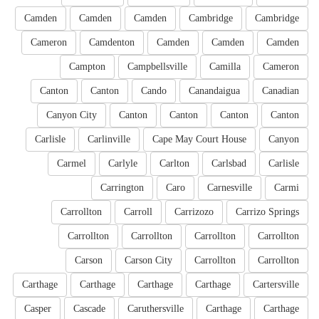
Camden
Camden
Camden
Cambridge
Cambridge
Cameron
Camdenton
Camden
Camden
Camden
Campton
Campbellsville
Camilla
Cameron
Canton
Canton
Cando
Canandaigua
Canadian
Canyon City
Canton
Canton
Canton
Canton
Carlisle
Carlinville
Cape May Court House
Canyon
Carmel
Carlyle
Carlton
Carlsbad
Carlisle
Carrington
Caro
Carnesville
Carmi
Carrollton
Carroll
Carrizozo
Carrizo Springs
Carrollton
Carrollton
Carrollton
Carrollton
Carson
Carson City
Carrollton
Carrollton
Carthage
Carthage
Carthage
Carthage
Cartersville
Casper
Cascade
Caruthersville
Carthage
Carthage