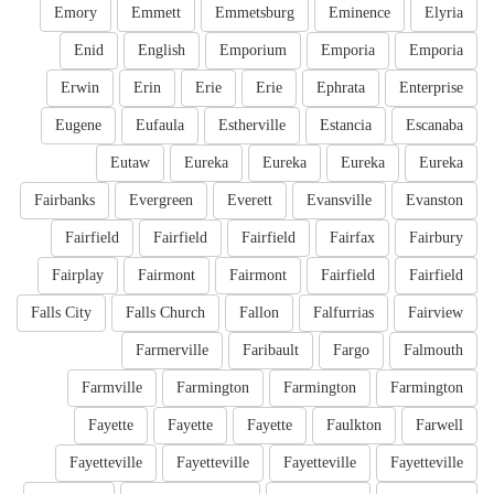
Emory
Emmett
Emmetsburg
Eminence
Elyria
Enid
English
Emporium
Emporia
Emporia
Erwin
Erin
Erie
Erie
Ephrata
Enterprise
Eugene
Eufaula
Estherville
Estancia
Escanaba
Eutaw
Eureka
Eureka
Eureka
Eureka
Fairbanks
Evergreen
Everett
Evansville
Evanston
Fairfield
Fairfield
Fairfield
Fairfax
Fairbury
Fairplay
Fairmont
Fairmont
Fairfield
Fairfield
Falls City
Falls Church
Fallon
Falfurrias
Fairview
Farmerville
Faribault
Fargo
Falmouth
Farmville
Farmington
Farmington
Farmington
Fayette
Fayette
Fayette
Faulkton
Farwell
Fayetteville
Fayetteville
Fayetteville
Fayetteville