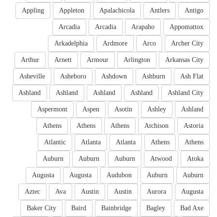
Appling
Appleton
Apalachicola
Antlers
Antigo
Arcadia
Arcadia
Arapaho
Appomattox
Arkadelphia
Ardmore
Arco
Archer City
Arthur
Arnett
Armour
Arlington
Arkansas City
Asheville
Asheboro
Ashdown
Ashburn
Ash Flat
Ashland
Ashland
Ashland
Ashland
Ashland City
Aspermont
Aspen
Asotin
Ashley
Ashland
Athens
Athens
Athens
Atchison
Astoria
Atlantic
Atlanta
Atlanta
Athens
Athens
Auburn
Auburn
Auburn
Atwood
Atoka
Augusta
Augusta
Audubon
Auburn
Auburn
Aztec
Ava
Austin
Austin
Aurora
Augusta
Baker City
Baird
Bainbridge
Bagley
Bad Axe