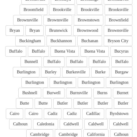
Broomfield
Brookville
Brookville
Brooksville
Brownsville
Brownsville
Brownstown
Brownfield
Bryan
Bryan
Brunswick
Brownwood
Brownsville
Buckingham
Buckhannon
Buchanan
Bryson City
Buffalo
Buffalo
Buena Vista
Buena Vista
Bucyrus
Bunnell
Buffalo
Buffalo
Buffalo
Buffalo
Burlington
Burley
Burkesville
Burke
Burgaw
Burlington
Burlington
Burlington
Burlington
Bushnell
Burwell
Burnsville
Burns
Burnet
Butte
Butte
Butler
Butler
Butler
Butler
Cairo
Cairo
Cadiz
Cadiz
Cadillac
Byrdstown
Calhoun
Caledonia
Caldwell
Caldwell
Caldwell
Cambridge
Cambridge
California
Calhoun