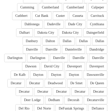
Cumming
Cumberland
Cumberland
Culpeper
Cuthbert
Cut Bank
Custer
Cusseta
Currituck
Dahlonega
Dadeville
Dade City
Cynthiana
Dalhart
Dakota City
Dakota City
Daingerfield
Danbury
Dalton
Dallas
Dallas
Dallas
Danville
Danville
Danielsville
Dandridge
Darlington
Darlington
Danville
Danville
Danville
Dawson
David City
Davenport
Davenport
De Kalb
Dayton
Dayton
Dayton
Dawsonville
Decatur
Decatur
Deadwood
De Smet
De Queen
Decatur
Decatur
Decatur
Decatur
Decatur
Deer Lodge
Dedham
Decorah
Decaturville
Del Rio
Del Norte
DeFuniak Springs
Defiance