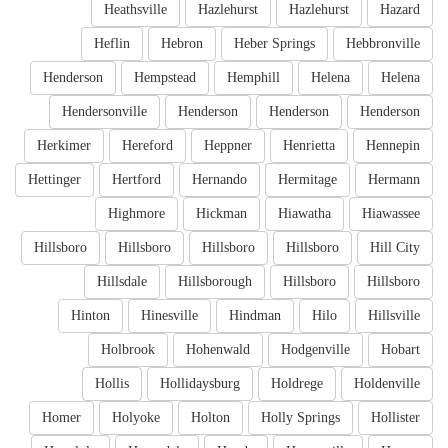
Heathsville
Hazlehurst
Hazlehurst
Hazard
Heflin
Hebron
Heber Springs
Hebbronville
Henderson
Hempstead
Hemphill
Helena
Helena
Hendersonville
Henderson
Henderson
Henderson
Herkimer
Hereford
Heppner
Henrietta
Hennepin
Hettinger
Hertford
Hernando
Hermitage
Hermann
Highmore
Hickman
Hiawatha
Hiawassee
Hillsboro
Hillsboro
Hillsboro
Hillsboro
Hill City
Hillsdale
Hillsborough
Hillsboro
Hillsboro
Hinton
Hinesville
Hindman
Hilo
Hillsville
Holbrook
Hohenwald
Hodgenville
Hobart
Hollis
Hollidaysburg
Holdrege
Holdenville
Homer
Holyoke
Holton
Holly Springs
Hollister