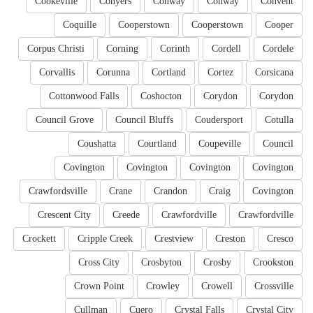
Cookeville
Conyers
Conway
Conway
Convent
Coquille
Cooperstown
Cooperstown
Cooper
Corpus Christi
Corning
Corinth
Cordell
Cordele
Corvallis
Corunna
Cortland
Cortez
Corsicana
Cottonwood Falls
Coshocton
Corydon
Corydon
Council Grove
Council Bluffs
Coudersport
Cotulla
Coushatta
Courtland
Coupeville
Council
Covington
Covington
Covington
Covington
Crawfordsville
Crane
Crandon
Craig
Covington
Crescent City
Creede
Crawfordville
Crawfordville
Crockett
Cripple Creek
Crestview
Creston
Cresco
Cross City
Crosbyton
Crosby
Crookston
Crown Point
Crowley
Crowell
Crossville
Cullman
Cuero
Crystal Falls
Crystal City