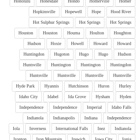
Honolulu
Honesdale
Hondo
Homerville
Homer
Hopkinsville
Hopewell
Hope
Hood River
Hot Sulphur Springs
Hot Springs
Hot Springs
Houston
Houston
Houma
Houlton
Houghton
Hudson
Hoxie
Howell
Howard
Howard
Huntingdon
Hugoton
Hugo
Hugo
Hudson
Huntsville
Huntington
Huntington
Huntingdon
Huntsville
Huntsville
Huntsville
Huntsville
Hyde Park
Hyannis
Hutchinson
Huron
Hurley
Idaho City
Idabel
Ida Grove
Hysham
Hyden
Independence
Independence
Imperial
Idaho Falls
Indianola
Indianapolis
Indiana
Independence
Iola
Inverness
International Falls
Inez
Indianola
Ironton
Iron Mountain
Ipswich
Iowa City
Ionia