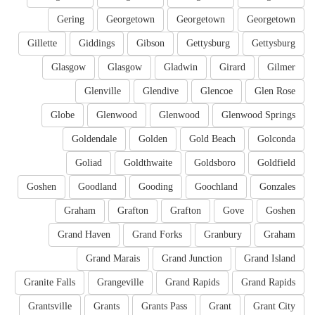
Gering
Georgetown
Georgetown
Georgetown
Gillette
Giddings
Gibson
Gettysburg
Gettysburg
Glasgow
Glasgow
Gladwin
Girard
Gilmer
Glenville
Glendive
Glencoe
Glen Rose
Globe
Glenwood
Glenwood
Glenwood Springs
Goldendale
Golden
Gold Beach
Golconda
Goliad
Goldthwaite
Goldsboro
Goldfield
Goshen
Goodland
Gooding
Goochland
Gonzales
Graham
Grafton
Grafton
Gove
Goshen
Grand Haven
Grand Forks
Granbury
Graham
Grand Marais
Grand Junction
Grand Island
Granite Falls
Grangeville
Grand Rapids
Grand Rapids
Grantsville
Grants
Grants Pass
Grant
Grant City