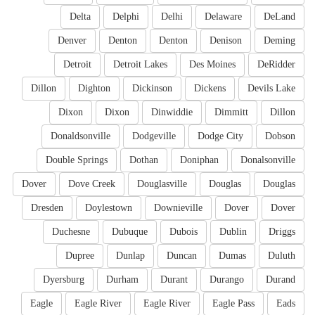
Delta
Delphi
Delhi
Delaware
DeLand
Denver
Denton
Denton
Denison
Deming
Detroit
Detroit Lakes
Des Moines
DeRidder
Dillon
Dighton
Dickinson
Dickens
Devils Lake
Dixon
Dixon
Dinwiddie
Dimmitt
Dillon
Donaldsonville
Dodgeville
Dodge City
Dobson
Double Springs
Dothan
Doniphan
Donalsonville
Dover
Dove Creek
Douglasville
Douglas
Douglas
Dresden
Doylestown
Downieville
Dover
Dover
Duchesne
Dubuque
Dubois
Dublin
Driggs
Dupree
Dunlap
Duncan
Dumas
Duluth
Dyersburg
Durham
Durant
Durango
Durand
Eagle
Eagle River
Eagle River
Eagle Pass
Eads