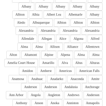
Albany
Albany
Albany
Albany
Albany
Albion
Albia
Albert Lea
Albemarle
Albany
Aledo
Albuquerque
Albion
Albion
Albion
Alexandria
Alexandria
Alexandria
Alexandria
Allendale
Allegan
Alice
Algona
Alfred
Alma
Alma
Allison
Alliance
Allentown
Alton
Altamont
Alpine
Alpena
Alma
Alma
Amelia Court House
Amarillo
Alva
Altus
Alturas
Amidon
Amherst
Americus
American Falls
Anamosa
Anahuac
Anadarko
Anaconda
Amite
Anderson
Anderson
Andalusia
Anchorage
Ann Arbor
Angola
Angleton
Andrews
Anderson
Anthony
Anson
Anoka
Anniston
Annapolis