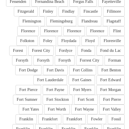
Fessenden
Fernandina Beach
Fergus Falls
Fayetteville
Fitzgerald
Finley
Findlay
Fincastle
Fillmore
Flemington
Flemingsburg
Flandreau
Flagstaff
Florence
Florence
Florence
Florence
Flint
Folkston
Foley
Floydada
Floyd
Floresville
Forest
Forest City
Fordyce
Fonda
Fond du Lac
Forsyth
Forsyth
Forsyth
Forrest City
Forman
Fort Dodge
Fort Davis
Fort Collins
Fort Benton
Fort Lauderdale
Fort Gaines
Fort Edward
Fort Pierce
Fort Payne
Fort Myers
Fort Morgan
Fort Sumner
Fort Stockton
Fort Scott
Fort Pierre
Fort Yates
Fort Worth
Fort Wayne
Fort Valley
Franklin
Frankfort
Frankfort
Fowler
Fossil
Franklin
Franklin
Franklin
Franklin
Franklin