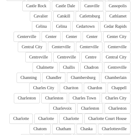
Castle Rock
Castle Dale
Cassville
Cassopolis
Cavalier
Catskill
Catlettsburg
Cathlamet
Celina
Celina
Cedartown
Cedar Rapids
Centerville
Center
Center
Center
Center City
Central City
Centerville
Centerville
Centerville
Centreville
Centreville
Centre
Central City
Chalmette
Challis
Chadron
Centreville
Channing
Chandler
Chambersburg
Chamberlain
Charles City
Chariton
Chardon
Chappell
Charleston
Charleston
Charles Town
Charles City
Charlevoix
Charleston
Charleston
Charlotte
Charlotte
Charlotte
Charlotte Court House
Chatom
Chatham
Chaska
Charlottesville