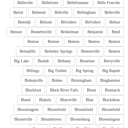
Belleville
Bellefonte
Bellefontaine
Belle Fourche
Beloit
Belmont
Bellville
Bellingham
Belleville
Bemidji
Belzoni
Belvidere
Belvidere
Belton
Benson
Bennettsville
Benkelman
Benjamin
Bend
Benton
Benton
Benton
Benton
Benton
Bernalillo
Berkeley Springs
Bentonville
Benton
Big Lake
Beulah
Bethany
Bessemer
Berryville
Billings
Big Timber
Big Spring
Big Rapids
Bishopville
Bisbee
Birmingham
Binghamton
Blackfoot
Black River Falls
Bison
Bismarck
Bland
Blakely
Blairsville
Blair
Blackshear
Bloomington
Bloomfield
Bloomfield
Bloomfield
Blountville
Blountstown
Bloomsburg
Bloomington