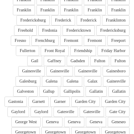
Franklin
Franklin
Franklin
Franklin
Franklin
Fredericksburg
Frederick
Frederick
Franklinton
Freehold
Fredonia
Fredericktown
Fredericksburg
Fresno
Frenchburg
Fremont
Fremont
Freeport
Fullerton
Front Royal
Friendship
Friday Harbor
Gail
Gaffney
Gadsden
Fulton
Fulton
Gainesville
Gainesville
Gainesville
Gainesboro
Galesburg
Galena
Galena
Galax
Gainesville
Galveston
Gallup
Gallipolis
Gallatin
Gallatin
Gastonia
Garnett
Garner
Garden City
Garden City
Gaylord
Gaylord
Gatesville
Gatesville
Gate City
George West
Geneva
Geneva
Geneva
Geneseo
Georgetown
Georgetown
Georgetown
Georgetown