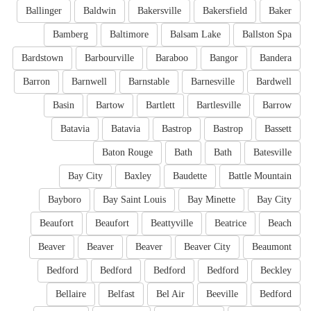
Ballinger
Baldwin
Bakersville
Bakersfield
Baker
Bamberg
Baltimore
Balsam Lake
Ballston Spa
Bardstown
Barbourville
Baraboo
Bangor
Bandera
Barron
Barnwell
Barnstable
Barnesville
Bardwell
Basin
Bartow
Bartlett
Bartlesville
Barrow
Batavia
Batavia
Bastrop
Bastrop
Bassett
Baton Rouge
Bath
Bath
Batesville
Bay City
Baxley
Baudette
Battle Mountain
Bayboro
Bay Saint Louis
Bay Minette
Bay City
Beaufort
Beaufort
Beattyville
Beatrice
Beach
Beaver
Beaver
Beaver
Beaver City
Beaumont
Bedford
Bedford
Bedford
Bedford
Beckley
Bellaire
Belfast
Bel Air
Beeville
Bedford