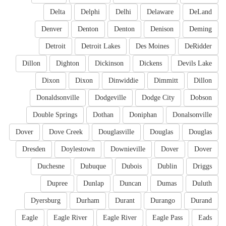
Delta
Delphi
Delhi
Delaware
DeLand
Denver
Denton
Denton
Denison
Deming
Detroit
Detroit Lakes
Des Moines
DeRidder
Dillon
Dighton
Dickinson
Dickens
Devils Lake
Dixon
Dixon
Dinwiddie
Dimmitt
Dillon
Donaldsonville
Dodgeville
Dodge City
Dobson
Double Springs
Dothan
Doniphan
Donalsonville
Dover
Dove Creek
Douglasville
Douglas
Douglas
Dresden
Doylestown
Downieville
Dover
Dover
Duchesne
Dubuque
Dubois
Dublin
Driggs
Dupree
Dunlap
Duncan
Dumas
Duluth
Dyersburg
Durham
Durant
Durango
Durand
Eagle
Eagle River
Eagle River
Eagle Pass
Eads