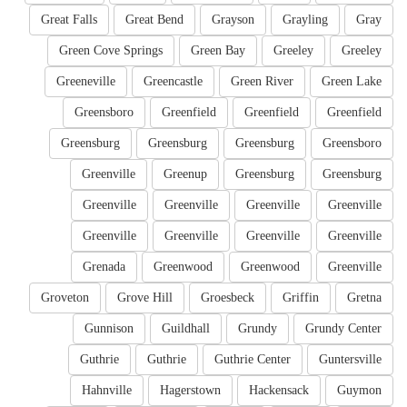
Great Falls
Great Bend
Grayson
Grayling
Gray
Green Cove Springs
Green Bay
Greeley
Greeley
Greeneville
Greencastle
Green River
Green Lake
Greensboro
Greenfield
Greenfield
Greenfield
Greensburg
Greensburg
Greensburg
Greensboro
Greenville
Greenup
Greensburg
Greensburg
Greenville
Greenville
Greenville
Greenville
Greenville
Greenville
Greenville
Greenville
Grenada
Greenwood
Greenwood
Greenville
Groveton
Grove Hill
Groesbeck
Griffin
Gretna
Gunnison
Guildhall
Grundy
Grundy Center
Guthrie
Guthrie
Guthrie Center
Guntersville
Hahnville
Hagerstown
Hackensack
Guymon