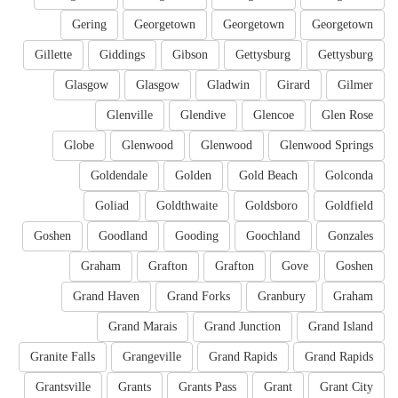
Gering
Georgetown
Georgetown
Georgetown
Gillette
Giddings
Gibson
Gettysburg
Gettysburg
Glasgow
Glasgow
Gladwin
Girard
Gilmer
Glenville
Glendive
Glencoe
Glen Rose
Globe
Glenwood
Glenwood
Glenwood Springs
Goldendale
Golden
Gold Beach
Golconda
Goliad
Goldthwaite
Goldsboro
Goldfield
Goshen
Goodland
Gooding
Goochland
Gonzales
Graham
Grafton
Grafton
Gove
Goshen
Grand Haven
Grand Forks
Granbury
Graham
Grand Marais
Grand Junction
Grand Island
Granite Falls
Grangeville
Grand Rapids
Grand Rapids
Grantsville
Grants
Grants Pass
Grant
Grant City