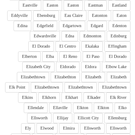
Eastville
Easton
Easton
Eastman
Eastland
Eddyville
Ebensburg
Eau Claire
Eatonton
Eaton
Edina
Edgefield
Edgartown
Edgard
Edenton
Edwardsville
Edna
Edmonton
Edinburg
El Dorado
El Centro
Ekalaka
Effingham
Elberton
Elba
El Reno
El Paso
El Dorado
Elizabeth City
Eldorado
Eldora
Elbow Lake
Elizabethtown
Elizabethton
Elizabeth
Elizabeth
Elk Point
Elizabethtown
Elizabethtown
Elizabethtown
Elkins
Elkhorn
Elkhart
Elkader
Elk River
Ellendale
Ellaville
Elkton
Elkton
Elko
Ellsworth
Ellijay
Ellicott City
Ellensburg
Ely
Elwood
Elmira
Ellsworth
Ellsworth