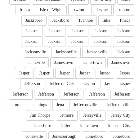
Ithaca
Isle of Wight
Irwinton
Irvine
Ironton
Jacksboro
Jacksboro
Ivanhoe
Iuka
Ithaca
Jackson
Jackson
Jackson
Jackson
Jackson
Jackson
Jackson
Jackson
Jackson
Jackson
Jacksonville
Jacksonville
Jacksonville
Jackson
Janesville
Jamestown
Jamestown
Jamestown
Jasper
Jasper
Jasper
Jasper
Jasper
Jasper
Jefferson
Jefferson City
Jayton
Jay
Jasper
Jefferson
Jefferson
Jefferson
Jefferson
Jefferson
Jerome
Jennings
Jena
Jeffersonville
Jeffersonville
Jim Thorpe
Jetmore
Jerseyville
Jersey City
Jonesboro
Joliet
Johnstown
Johnson City
Jonesville
Jonesborough
Jonesboro
Jonesboro