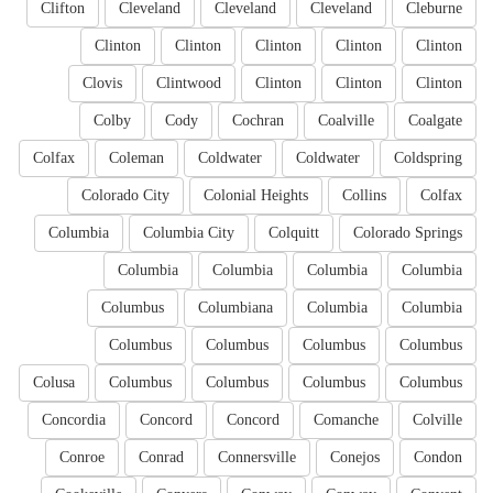
Clifton
Cleveland
Cleveland
Cleveland
Cleburne
Clinton
Clinton
Clinton
Clinton
Clinton
Clovis
Clintwood
Clinton
Clinton
Clinton
Colby
Cody
Cochran
Coalville
Coalgate
Colfax
Coleman
Coldwater
Coldwater
Coldspring
Colorado City
Colonial Heights
Collins
Colfax
Columbia
Columbia City
Colquitt
Colorado Springs
Columbia
Columbia
Columbia
Columbia
Columbus
Columbiana
Columbia
Columbia
Columbus
Columbus
Columbus
Columbus
Colusa
Columbus
Columbus
Columbus
Columbus
Concordia
Concord
Concord
Comanche
Colville
Conroe
Conrad
Connersville
Conejos
Condon