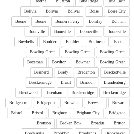
Boerne
Bluffton
Blue Ridge
Blue Earth
Bolivia
Bolivar
Bolivar
Boise
Boise City
Boone
Boone
Bonners Ferry
Bonifay
Bonham
Boonville
Boonville
Booneville
Booneville
Bowbells
Boulder
Boulder
Bottineau
Boston
Bowling Green
Bowling Green
Bowling Green
Bozeman
Boydton
Bowman
Bowling Green
Brainerd
Brady
Bradenton
Brackettville
Breckenridge
Brazil
Brandon
Brandenburg
Brentwood
Brenham
Breckenridge
Breckenridge
Bridgeport
Bridgeport
Brewton
Brewster
Brevard
Bristol
Bristol
Brighton
Brigham City
Bridgeton
Bronson
Broken Bow
Broadus
Britton
Brooksville
Brooklyn
Brookings
Brookhaven