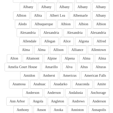
Albany
Albany
Albany
Albany
Albany
Albion
Albia
Albert Lea
Albemarle
Albany
Aledo
Albuquerque
Albion
Albion
Albion
Alexandria
Alexandria
Alexandria
Alexandria
Allendale
Allegan
Alice
Algona
Alfred
Alma
Alma
Allison
Alliance
Allentown
Alton
Altamont
Alpine
Alpena
Alma
Alma
Amelia Court House
Amarillo
Alva
Altus
Alturas
Amidon
Amherst
Americus
American Falls
Anamosa
Anahuac
Anadarko
Anaconda
Amite
Anderson
Anderson
Andalusia
Anchorage
Ann Arbor
Angola
Angleton
Andrews
Anderson
Anthony
Anson
Anoka
Anniston
Annapolis