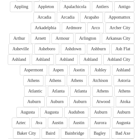
Appling
Appleton
Apalachicola
Antlers
Antigo
Arcadia
Arcadia
Arapaho
Appomattox
Arkadelphia
Ardmore
Arco
Archer City
Arthur
Arnett
Armour
Arlington
Arkansas City
Asheville
Asheboro
Ashdown
Ashburn
Ash Flat
Ashland
Ashland
Ashland
Ashland
Ashland City
Aspermont
Aspen
Asotin
Ashley
Ashland
Athens
Athens
Athens
Atchison
Astoria
Atlantic
Atlanta
Atlanta
Athens
Athens
Auburn
Auburn
Auburn
Atwood
Atoka
Augusta
Augusta
Audubon
Auburn
Auburn
Aztec
Ava
Austin
Austin
Aurora
Augusta
Baker City
Baird
Bainbridge
Bagley
Bad Axe