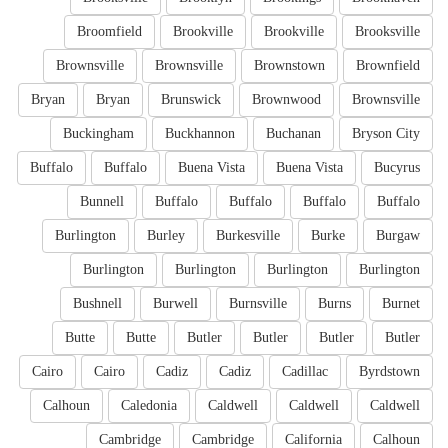
Broomfield
Brookville
Brookville
Brooksville
Brownsville
Brownsville
Brownstown
Brownfield
Bryan
Bryan
Brunswick
Brownwood
Brownsville
Buckingham
Buckhannon
Buchanan
Bryson City
Buffalo
Buffalo
Buena Vista
Buena Vista
Bucyrus
Bunnell
Buffalo
Buffalo
Buffalo
Buffalo
Burlington
Burley
Burkesville
Burke
Burgaw
Burlington
Burlington
Burlington
Burlington
Bushnell
Burwell
Burnsville
Burns
Burnet
Butte
Butte
Butler
Butler
Butler
Butler
Cairo
Cairo
Cadiz
Cadiz
Cadillac
Byrdstown
Calhoun
Caledonia
Caldwell
Caldwell
Caldwell
Cambridge
Cambridge
California
Calhoun