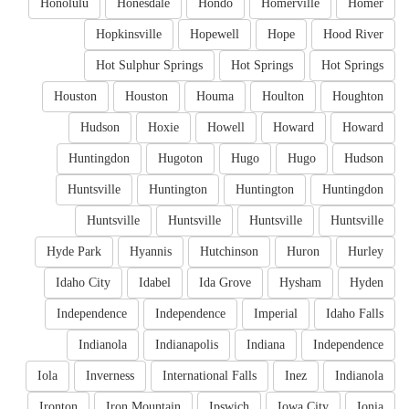
Honolulu
Honesdale
Hondo
Homerville
Homer
Hopkinsville
Hopewell
Hope
Hood River
Hot Sulphur Springs
Hot Springs
Hot Springs
Houston
Houston
Houma
Houlton
Houghton
Hudson
Hoxie
Howell
Howard
Howard
Huntingdon
Hugoton
Hugo
Hugo
Hudson
Huntsville
Huntington
Huntington
Huntingdon
Huntsville
Huntsville
Huntsville
Huntsville
Hyde Park
Hyannis
Hutchinson
Huron
Hurley
Idaho City
Idabel
Ida Grove
Hysham
Hyden
Independence
Independence
Imperial
Idaho Falls
Indianola
Indianapolis
Indiana
Independence
Iola
Inverness
International Falls
Inez
Indianola
Ironton
Iron Mountain
Ipswich
Iowa City
Ionia