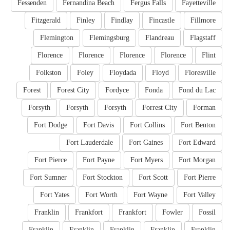
Fessenden
Fernandina Beach
Fergus Falls
Fayetteville
Fitzgerald
Finley
Findlay
Fincastle
Fillmore
Flemington
Flemingsburg
Flandreau
Flagstaff
Florence
Florence
Florence
Florence
Flint
Folkston
Foley
Floydada
Floyd
Floresville
Forest
Forest City
Fordyce
Fonda
Fond du Lac
Forsyth
Forsyth
Forsyth
Forrest City
Forman
Fort Dodge
Fort Davis
Fort Collins
Fort Benton
Fort Lauderdale
Fort Gaines
Fort Edward
Fort Pierce
Fort Payne
Fort Myers
Fort Morgan
Fort Sumner
Fort Stockton
Fort Scott
Fort Pierre
Fort Yates
Fort Worth
Fort Wayne
Fort Valley
Franklin
Frankfort
Frankfort
Fowler
Fossil
Franklin
Franklin
Franklin
Franklin
Franklin