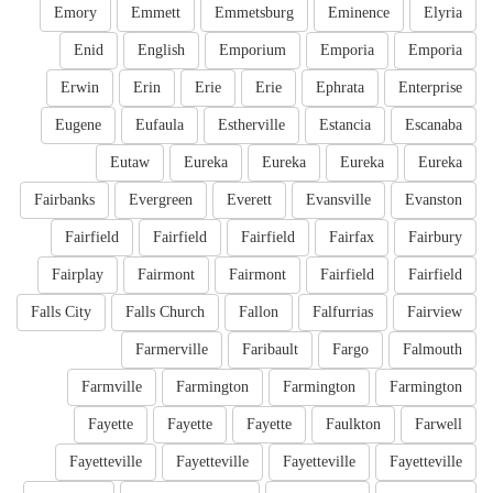
Emory
Emmett
Emmetsburg
Eminence
Elyria
Enid
English
Emporium
Emporia
Emporia
Erwin
Erin
Erie
Erie
Ephrata
Enterprise
Eugene
Eufaula
Estherville
Estancia
Escanaba
Eutaw
Eureka
Eureka
Eureka
Eureka
Fairbanks
Evergreen
Everett
Evansville
Evanston
Fairfield
Fairfield
Fairfield
Fairfax
Fairbury
Fairplay
Fairmont
Fairmont
Fairfield
Fairfield
Falls City
Falls Church
Fallon
Falfurrias
Fairview
Farmerville
Faribault
Fargo
Falmouth
Farmville
Farmington
Farmington
Farmington
Fayette
Fayette
Fayette
Faulkton
Farwell
Fayetteville
Fayetteville
Fayetteville
Fayetteville