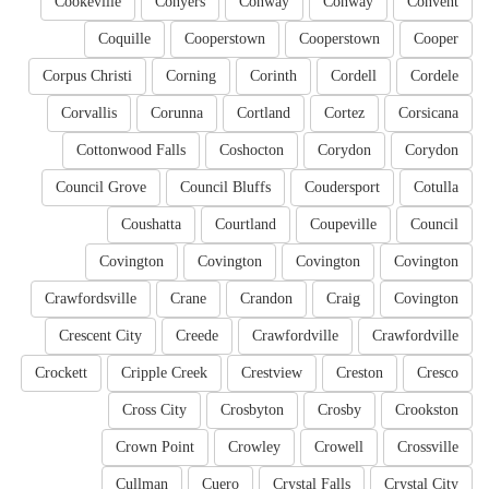
Cookeville
Conyers
Conway
Conway
Convent
Coquille
Cooperstown
Cooperstown
Cooper
Corpus Christi
Corning
Corinth
Cordell
Cordele
Corvallis
Corunna
Cortland
Cortez
Corsicana
Cottonwood Falls
Coshocton
Corydon
Corydon
Council Grove
Council Bluffs
Coudersport
Cotulla
Coushatta
Courtland
Coupeville
Council
Covington
Covington
Covington
Covington
Crawfordsville
Crane
Crandon
Craig
Covington
Crescent City
Creede
Crawfordville
Crawfordville
Crockett
Cripple Creek
Crestview
Creston
Cresco
Cross City
Crosbyton
Crosby
Crookston
Crown Point
Crowley
Crowell
Crossville
Cullman
Cuero
Crystal Falls
Crystal City