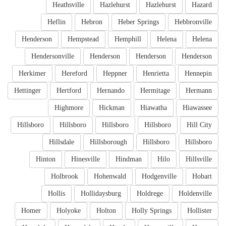
Heathsville
Hazlehurst
Hazlehurst
Hazard
Heflin
Hebron
Heber Springs
Hebbronville
Henderson
Hempstead
Hemphill
Helena
Helena
Hendersonville
Henderson
Henderson
Henderson
Herkimer
Hereford
Heppner
Henrietta
Hennepin
Hettinger
Hertford
Hernando
Hermitage
Hermann
Highmore
Hickman
Hiawatha
Hiawassee
Hillsboro
Hillsboro
Hillsboro
Hillsboro
Hill City
Hillsdale
Hillsborough
Hillsboro
Hillsboro
Hinton
Hinesville
Hindman
Hilo
Hillsville
Holbrook
Hohenwald
Hodgenville
Hobart
Hollis
Hollidaysburg
Holdrege
Holdenville
Homer
Holyoke
Holton
Holly Springs
Hollister