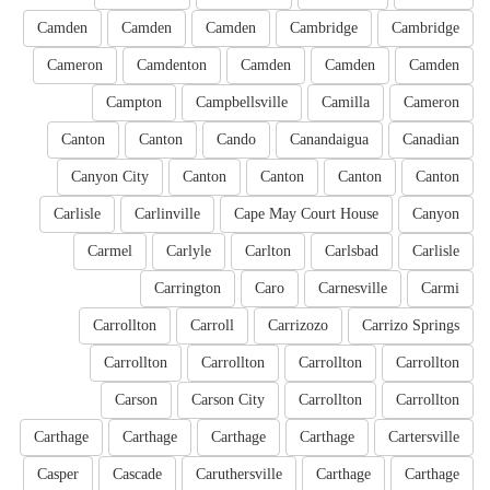
Camden
Camden
Camden
Cambridge
Cambridge
Cameron
Camdenton
Camden
Camden
Camden
Campton
Campbellsville
Camilla
Cameron
Canton
Canton
Cando
Canandaigua
Canadian
Canyon City
Canton
Canton
Canton
Canton
Carlisle
Carlinville
Cape May Court House
Canyon
Carmel
Carlyle
Carlton
Carlsbad
Carlisle
Carrington
Caro
Carnesville
Carmi
Carrollton
Carroll
Carrizozo
Carrizo Springs
Carrollton
Carrollton
Carrollton
Carrollton
Carson
Carson City
Carrollton
Carrollton
Carthage
Carthage
Carthage
Carthage
Cartersville
Casper
Cascade
Caruthersville
Carthage
Carthage