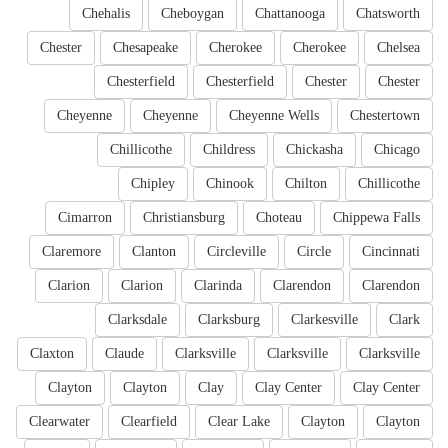
Chehalis
Cheboygan
Chattanooga
Chatsworth
Chester
Chesapeake
Cherokee
Cherokee
Chelsea
Chesterfield
Chesterfield
Chester
Chester
Cheyenne
Cheyenne
Cheyenne Wells
Chestertown
Chillicothe
Childress
Chickasha
Chicago
Chipley
Chinook
Chilton
Chillicothe
Cimarron
Christiansburg
Choteau
Chippewa Falls
Claremore
Clanton
Circleville
Circle
Cincinnati
Clarion
Clarion
Clarinda
Clarendon
Clarendon
Clarksdale
Clarksburg
Clarkesville
Clark
Claxton
Claude
Clarksville
Clarksville
Clarksville
Clayton
Clayton
Clay
Clay Center
Clay Center
Clearwater
Clearfield
Clear Lake
Clayton
Clayton