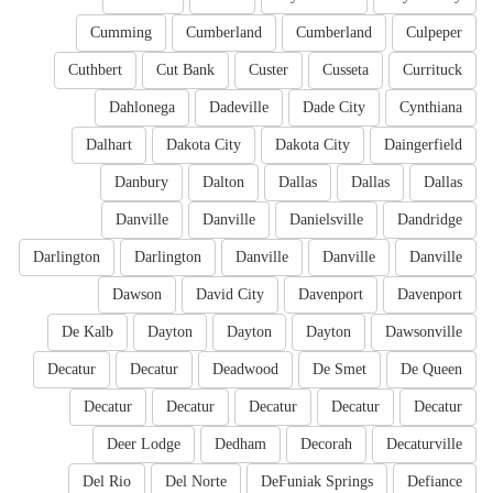
Cumming
Cumberland
Cumberland
Culpeper
Cuthbert
Cut Bank
Custer
Cusseta
Currituck
Dahlonega
Dadeville
Dade City
Cynthiana
Dalhart
Dakota City
Dakota City
Daingerfield
Danbury
Dalton
Dallas
Dallas
Dallas
Danville
Danville
Danielsville
Dandridge
Darlington
Darlington
Danville
Danville
Danville
Dawson
David City
Davenport
Davenport
De Kalb
Dayton
Dayton
Dayton
Dawsonville
Decatur
Decatur
Deadwood
De Smet
De Queen
Decatur
Decatur
Decatur
Decatur
Decatur
Deer Lodge
Dedham
Decorah
Decaturville
Del Rio
Del Norte
DeFuniak Springs
Defiance